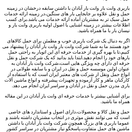
باربری وانت بار وانت بار آبادان با داشتن سابقه درخشان در زمینه
حمل و نقل علاوه بر جابجایی بار های سنگین،در زمینه ارائه خدمات
حمل سبک تر به مشتریان آماده ارائه خدمات می باشد.برای کسب
اطلاعات بیشتر در زمینه آشنایی با اصول اولیه باربری وانت بار و
نیسان بار با ما همراه باشید.
اگر به دنبال یک شرکت باربری خوب و مطمئن برای حمل کالاهای
خود هستند ما به شما شرکت وانت بار وانت بار آبادان را پیشنهاد می
کنیم،تا با بهره گیری از خدمات حرفه ای این اتوبار به راحتی حمل
بارهای خود را انجام دهید.ابتدا باید بدانید که یک شرکت حمل و نقل
حرفه ای دارای چه ویژگی هایی است،شرکت وانت بار آبادان به
عنوان اولین موسسه حمل و نقل در ایران و با سابقه طولانی در
انواع حمل ونقل از شرکت های معتبر ایران است که با استفاده از
کارکنان ماهر و کار آزموده و تجهیزات پیشرفته و انواع ماشین آلات
باری مدرن حمل و نقل در آبادان و سراسر ایران انجام می دهد.
برای آشنایی بیشتر با خدمات حرفه ای وانت بار آبادان در این مقاله
همراه ما باشید.
حمل و نقل کالا و محصولات،دارای اصول و استاندارد های خاصی
است که می توانند نقش موثری در انتخاب مشتریان داشته باشند و
عموما باربری های بزرگ همچون شرکت وانت بار آبادان با داشتن
ماشین های حمل متفاوت،پاسخگو نیاز مشتریان در سراسر کشور