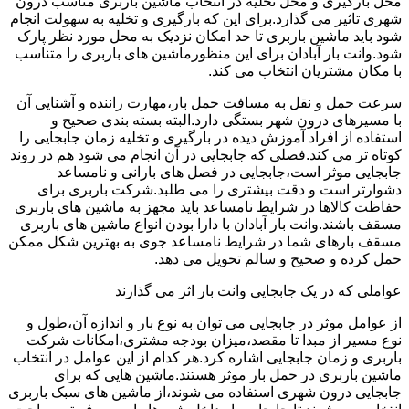
محل بارگیری و محل تخلیه در انتخاب ماشین باربری مناسب درون
شهری تاثیر می گذارد.برای این که بارگیری و تخلیه به سهولت انجام
شود باید ماشین باربری تا حد امکان نزدیک به محل مورد نظر پارک
شود.وانت بار آبادان برای این منظورماشین های باربری را متناسب
با مکان مشتریان انتخاب می کند.
سرعت حمل و نقل به مسافت حمل بار،مهارت راننده و آشنایی آن
با مسیرهای درون شهر بستگی دارد.البته بسته بندی صحیح و
استفاده از افراد آموزش دیده در بارگیری و تخلیه زمان جابجایی را
کوتاه تر می کند.فصلی که جابجایی در آن انجام می شود هم در روند
جابجایی موثر است،جابجایی در فصل های بارانی و نامساعد
دشوارتر است و دقت بیشتری را می طلبد.شرکت باربری برای
حفاظت کالاها در شرایط نامساعد باید مجهز به ماشین های باربری
مسقف باشند.وانت بار آبادان با دارا بودن انواع ماشین های باربری
مسقف بارهای شما در شرایط نامساعد جوی به بهترین شکل ممکن
حمل کرده و صحیح و سالم تحویل می دهد.
عواملی که در یک جابجایی وانت بار اثر می گذارند
از عوامل موثر در جابجایی می توان به نوع بار و اندازه آن،طول و
نوع مسیر از مبدا تا مقصد،میزان بودجه مشتری،امکانات شرکت
باربری و زمان جابجایی اشاره کرد.هر کدام از این عوامل در انتخاب
ماشین باربری در حمل بار موثر هستند.ماشین هایی که برای
جابجایی درون شهری استفاده می شوند،از ماشین های سبک باربری