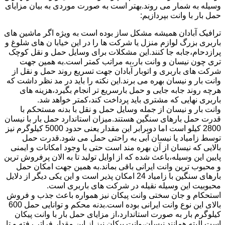
وسیله به شمار می روند.بهتر است به صورت موردی به بیان مزایای
حمل بار با وانت بپردازیم:
ترافیک آبادان همیشه مشکل ساز بوده است به ویژه اگر ماشین های
باربری بزرگ لوازم منزل یا شرکت ها را در این خیابا ن های شلوغ و
پرازدحام،جابه جا کنند.این مشکلات برای وسایل حمل و نقل کوچک
تری چون نیسان و وانت بار،به مراتب کمتر است.به همین جهت
شرکت های باربری و اتوبار آبادان جهت تسریع روند حمل و نقل از
وانت بار و نیسان بهره می برند.این نکته را باید در مد نظر داشت که
هرچه روند جابه جایی و حمل بارسریع تر انجام بگیرد،هزینه های
باربری نهایی که مشتری باید پرداخت کند،کمتر خواهد شد.
وانت بار و نیسان از جمله وسایل حمل و نقل با بدنه مستحکم با
قدرت حمل بارهای سنگین هستند.میزان استاندارد حمل بار با نیسان
2800 کیلو است اما دوبرابر این مقدار یعنی حدود 5000 کیلوگرم نیز
توسط زامیاد یا نیسان آبی به راحتی حمل می شود.قدرت حمل
بالایی که نیسان از آن بهره مند است حتی با وجود امکانات و ایمنی
پایین این وسیله،باعث شده که از اوایل تولید تا به الان پرفروش ترین
و محبوب ترین وانت ایرانی باقی بماند.به همین جهت امکان حمل
بارهای سنگین با زامیاد 24 امکان پذیر است و این یکی دیگر از دلایل
محبوبیت این وسیله نقیله در شرکت های باربری است.
استحکام و جان سختی وانت پیکان نیز همواره باعث جذب و فروش
بالای این نوع وانت ایرانی بوده است.بدنه محکم و توانایی حمل 600
کیلوگرم بار به صورت استاندارد،از مزایای حمل بار با وانت پیکان
است.البته همانند نیسان،وانت پیکان نیز از این مقدار فراتر رفته و تا