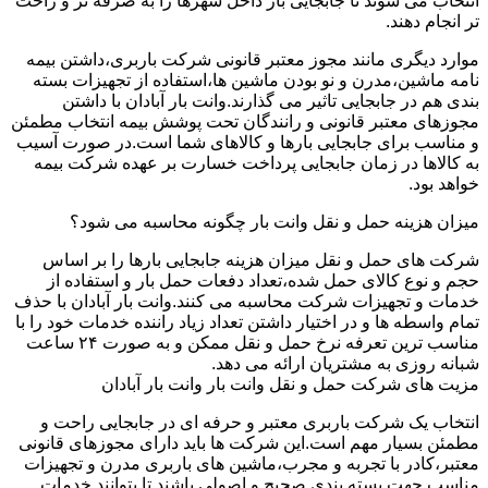
انتخاب می شوند تا جابجایی بار داخل شهرها را به صرفه تر و راحت
تر انجام دهند.
موارد دیگری مانند مجوز معتبر قانونی شرکت باربری،داشتن بیمه
نامه ماشین،مدرن و نو بودن ماشین ها،استفاده از تجهیزات بسته
بندی هم در جابجایی تاثیر می گذارند.وانت بار آبادان با داشتن
مجوزهای معتبر قانونی و رانندگان تحت پوشش بیمه انتخاب مطمئن
و مناسب برای جابجایی بارها و کالاهای شما است.در صورت آسیب
به کالاها در زمان جابجایی پرداخت خسارت بر عهده شرکت بیمه
خواهد بود.
میزان هزینه حمل و نقل وانت بار چگونه محاسبه می شود؟
شرکت های حمل و نقل میزان هزینه جابجایی بارها را بر اساس
حجم و نوع کالای حمل شده،تعداد دفعات حمل بار و استفاده از
خدمات و تجهیزات شرکت محاسبه می کنند.وانت بار آبادان با حذف
تمام واسطه ها و در اختیار داشتن تعداد زیاد راننده خدمات خود را با
مناسب ترین تعرفه نرخ حمل و نقل ممکن و به صورت ۲۴ ساعت
شبانه روزی به مشتریان ارائه می دهد.
مزیت های شرکت حمل و نقل وانت بار وانت بار آبادان
انتخاب یک شرکت باربری معتبر و حرفه ای در جابجایی راحت و
مطمئن بسیار مهم است.این شرکت ها باید دارای مجوزهای قانونی
معتبر،کادر با تجربه و مجرب،ماشین های باربری مدرن و تجهیزات
مناسب جهت بسته بندی صحیح و اصولی باشند تا بتوانند خدمات