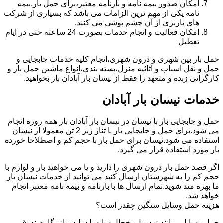
امکان صدور بیمه نامه و بارنامه معتبر،برای حمل بار.بیمه
نامه یکی از مهم ترین الزامات می باشد که بسیاری از شرکت
های باربری از آن چشم پوشی می کنند.
امکان فعالیت و انجام خدمات بصورت 24 ساعته حتی در ایام
تعطیل
حمل بار بین شهری و درون شهری،انجام کلیه خدمات جابجایی و
حمل و نقل اسباب و اثاثیه منزل،بسته بندی،انواع ماشین حمل بار و
کارگرانی زبده و متعهد را فقط از نیسان بار آبادان بار بخواهید.
خدمات نیسان بار آبادان
حمل و جابجایی بار با نیسان در نیسان بار آبادان بار همه روزه انجام
می شود.برای حمل و جابجایی بار با تناژ زیر 2 تن معمولا از نیسان
استفاده می شود.نیسان برای حمل بار با حجم کم و اصطلاحا خورده
بار مورد استفاده قرار می گیرد.
اگر قصد حمل بار درون شهری را دارید و یا می خواهید بار و لوازم با
حجم کم را به شهرستان ارسال کنید می توانید از خدمات نیسان بار
ما بهره مند شوید.تمام ارسال ها با بارنامه و بیمه نامه معتبر انجام
خواهد شد.
هزینه حمل وسایل سنگین چقدر است؟
حمل وسایلی مانند تردمیل،یخچال ساید با ساید،پیانو،گاوصندوق