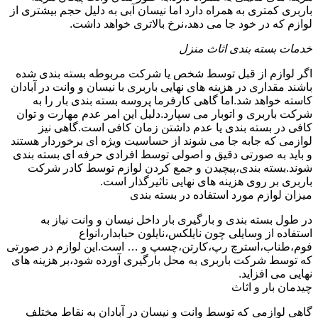
باربری کمتری به همراه دارد اما نیسان آبی به دلیل حجم بیشتری از
لوازم که در خود جا می دهد،نرخ بالاتری خواهد داشت.
خدمات بسته بندی اثاث منزل
اگر لوازم از قبل توسط شخص یا شرکت مربوطه بسته بندی شده
باشند مقداری در هزینه های نهایی باربری با نیسان و وانت در آبادان
کاسته خواهد شد.اما گاهی کارفرما پروسه بسته بندی بار را به
شرکت باربری و اتوبار می سپارد.دلیل این امر عدم مهارت و توان
کافی در بسته بندی یا عدم داشتن زمان کافی است.گاهی نیز
لوازمی که جابه جا می شوند از حساسیت ویژه ای برخوردار هستند
و باید به صورتی دقیق و اصولی توسط افرادی حرفه ای بسته بندی
شوند.بسته بندی،پیچیدن و جمع کردن لوازم توسط کادر شرکت
باربری بر روی هزینه های نهایی تاثیرگذار است.
میزان لوازم مورد استفاده در بسته بندی
در طول بسته بندی و بارگیری بار داخل نیسان و وانت نیاز به
استفاده از وسایلی چون نایلکس،نایلون حبابدار،انواع
فوم،طناب،استرچ رپ،کارتن،چسپ و … است.این لوازم در صورتی
که توسط شرکت باربری به محل بارگیری آورده شود،بر هزینه های
نهایی می افزاید.
چیدمان بار و اثاث
گاهی لوازمی که توسط وانت و نیسان در آبادان به نقاط مختلف