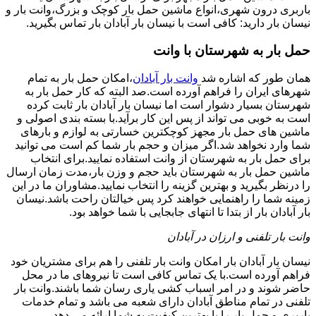
باربری درون شهری،انواع ماشین حمل بار کوچک و بزرگ،وانت بار و
نیسان بار دارید: کافی است با نیسان بار آبادان بار تماس بگیرید.
حمل بار به شهرستان با وانت
همان طور که اشاره شد
وانت بار آبادان
،امکان حمل بار به تمام
شهرهای ایران را فراهم آورده است.صد البته که کار حمل بار به
شهرستان بسیار دشوار است اما نیسان بار آبادان بار ثابت کرده
است به خوبی می تواند از پس این کار برآید.با بسته بندی اصولی و
ماشین های حمل بار مجهز کوچکترین خسارتی به لوازم و بارهای
شما وارد نخواهد شد.اگر میزان و حجم بار شما کم است می توانید
برای حمل بار به شهرستان از وانت استفاده نمایید.برای انتخاب
ماشین حمل بار به شهرستان باید حجم و وزن بار،مدت زمان ارسال
را درنظر بگیرید و بهترین گزینه را انتخاب نمایید.مشاوران ما در این
زمینه شما را راهنمایی خواهند کرد پس خیالتان راحت باشد.نیسان
بار آبادان بار از بتدا تا انتهای جابجایی با شما خواهد بود.
وانت بار تلفنی و ارزان در آبادان
نیسان بار آبادان بار امکان وانت بار تلفنی را هم برای مشتریان خود
فراهم آورده است.با یک تماس کافی است تا نیروهای ما در محل
حاضر شوند و در امر اسباب کشی یاری رسان شما باشند.وانت بار
تلفنی در تمام مناطق آبادان دارای شعبه می باشد و تمام خدمات
باربری و حمل بار را با بهترین کیفیت به شما ارائه می دهد.