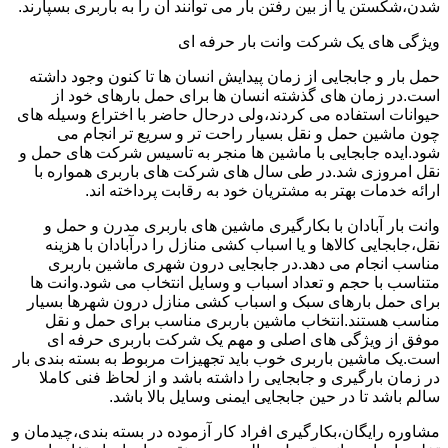
شدن،شکستن یا از بین رفتن بار می توانند آن را به باربری بسپارند.
ویژگی های یک شرکت وانت بار حرفه ای
حمل بار و جابجایی از زمان پیدایش انسان ها تا کنون وجود داشته
است.در زمان های گذشته انسان ها برای حمل بارهای خود از
حیوانات استفاده می کردند،ولی درحال حاضر با اختراع وسیله های
چون ماشین حمل و نقل بسیار راحت تر و سریع تر انجام می
شود.ایده جابجایی با ماشین ها منجر به تاسیس شرکت های حمل و
نقل امروزی شد.در طی سال های شرکت های باربری همواره با
ارائه خدمات بهتر به مشتریان خود به رقابت پرداخته اند.
وانت بار آبادان با بکارگیری ماشین های باربری مدرن و حمل و
نقل،جابجایی کالاها و یا اسباب کشی منازل را درآبادان با هزینه
مناسب انجام می دهد.در جابجایی درون شهری ماشین باربری
متناسب با حجم و تعداد اسباب و وسایل انتخاب می شود.وانت ها
برای حمل بارهای سبک و اسباب کشی منازل درون شهرها بسیار
مناسب هستند.انتخاب ماشین باربری مناسب برای حمل و نقل
موفق از ویژگی های اصلی و مهم یک شرکت باربری حرفه ای
است.یک ماشین باربری خوب باید تجهیزات مربوط به بسته بندی بار
در زمان بارگیری و جابجایی را داشته باشد و از لحاظ فنی کاملا
سالم باشد تا در حین جابجایی ایمنی وسایل بالا باشد.
مشاوره رایگان،بکارگیری افراد کار آزموده در بسته بندی،چیدمان و