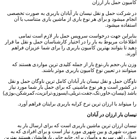
کامیون حمل بار ارزان
در شرکت حمل و نقل نیسان بار آبادان باربری به صورت تخصصی
انجام میشود و برای هر نوع باری از ماشین باری متناسب با آن
استفاده میشود.
بنابراین جهت درخواست سرویس حمل بار لازم است تمامی
اطلاعات مربوط به بار را در اختیار کارشناسان حمل و نقل ما قرار
دهید تا بتوانند بهترین کامیون باربری را برای شما عزیزان فراهم
آورند.
وزن بار،حجم بار،نوع بار از جمله کلیدی ترین مواردی هستند که
میتوانند در تعیین نوع کامیون باربری موثر باشند.
ناوگان حمل و نقل نیسان بار آبادان کامل ترین ناوگان حمل و نقل
در کشور است و هر نوع ماشینی که برای حمل بار شما مورد نیاز
باشد (نیسان،خاور،تک،جفت،تریلی،ایسوزو،ترانزیت،کمرشکن،بوژی)
را میتواند با ارزان ترین نرخ کرایه باربری برایتان فراهم آورد.
نیسان بار ارزان در آبادان
نیسان ارزان ترین ماشین باربری است که برای ارسال بار به
صورت شهری و بین شهری مورد نیاز است و برای افرادی که به
دنبال راهی سریع و وآسان برای جابه جایی بارهایشان هستند بهترین