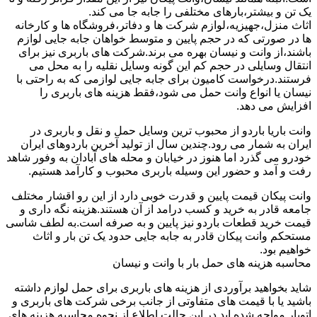
یک تن و بیشتر،بارهای مختلفی را جابه جا می کند.
اثاث منزل،جهیزیه،لوازم شرکت ها و دفاتر،فروشگاه ها و کارخانه
ها در صورتی که در حجم پایین و متوسط خواهان جابه جایی لوازم
باشند،از وانت و نیسان بهره می برند.شرکت های باربری نیز برای
انتقال وسایلی در حجم کم این گونه وسایل نقلیه را به محل می
فرستند.درخواست کامیون برای جابه جایی لوازمی که به راحتی با
نیسان یا انواع وانت حمل می شود،فقط هزینه های باربری را
افزایش می دهد.
وانت باریا باردو از محبوب ترین وسایل حمل و نقل و باربری در
ایران به شمار می رود.چندین سال از تولید آخرین باردوهای ایران
خودرو می گذرد اما هنوز در خیابان و محله های آبادان به وفور شاهد
رفت و آمد و حضور این وسیله باربری محبوب و کارآمد هستیم.
وانت پیکان قیمت پایین و قدرت خوبی دارد از این رو اقشار مختلف
جامعه قادر به خرید و کسب درامد از آن هستند.هزینه نگه داری و
قیمت خرید قطعات باردو نیز پایین و به صرفه است.به لطف شاسی
مستحکم وانت پیکان قادر به جابه جایی حدود یک تن بار و اثاث
خواهیم بود.
محاسبه هزینه های حمل بار با وانت و نیسان
شاید بخواهید برآوردی از هزینه های باربری برای حمل لوازم داشته
باشید یا با قیمت های متفاوتی از جانب برخی شرکت های باربری و
اتوبار مواجه شده اید.در این حالت اطلاع از نحوه محاسبه هزینه های