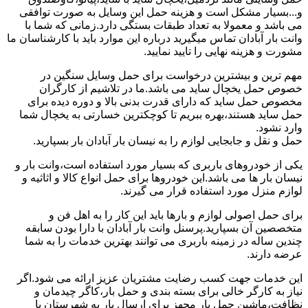
و...بسیار مشکل است و هزینه حمل این وسایل به صورت توافقی
می باشد و معمولا به تعداد طبقات بستگی دارد.زمانی که شما با
وانت بار آبادان تماس میگیرید درباره این موارد باید با کارشناسان ما
مشورت و هزینه نهایی را تایید نمایید.
مهم ترین و بیشترین درخواست برای حمل وسایل سنگین در
خصوص حمل یخچال ساید می باشد.ما در تلاشیم از کارگران
مخصوص حمل ساید که دارای قدرت بدنی بالا و دوره دیده برای
حمل ساید هستند،بهره ببریم تا کوچکترین خسارتی به یخچال شما
وارد نشود.
حمل و نقل و جابجایی لوازم را به نیسان بار آبادان بار بسپارید.
یکی از خودروهای باربری که بسیار مورد استفاده است،وانت بار و
نیسان بار ها می باشد.این خودروها برای حمل انواع کالا و اثاثیه و
لوازم منزل مورد استفاده قرار می گیرند.
برای حمل اصولی لوازم و بارها باید این کار را به اهل فن و
متخصصین آن بسپارید.پرسنل وانت بار آبادان با دارا بودن سابقه
چندین ساله در زمینه باربری می توانند بهترین خدمات را به شما
عرضه دارند.
این خدمات جهت کسب رضایت مشتریان عزیز ارائه می شود.اگر
نیاز به کارگر خالی برای بسته بندی و حمل بار،کاگر چیدمان و
نظافت،ماشین حمل بار مجهز برای ارسال بار به شهرستان یا