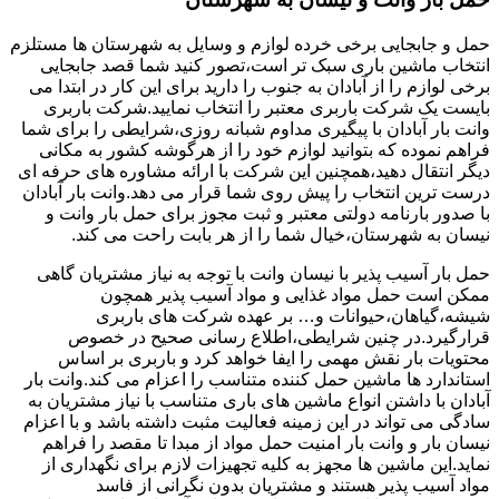
حمل و جابجایی برخی خرده لوازم و وسایل به شهرستان ها مستلزم
انتخاب ماشین باری سبک تر است،تصور کنید شما قصد جابجایی
برخی لوازم را از آبادان به جنوب را دارید برای این کار در ابتدا می
بایست یک شرکت باربری معتبر را انتخاب نمایید.شرکت باربری
وانت بار آبادان با پیگیری مداوم شبانه روزی،شرایطی را برای شما
فراهم نموده که بتوانید لوازم خود را از هرگوشه کشور به مکانی
دیگر انتقال دهید،همچنین این شرکت با ارائه مشاوره های حرفه ای
درست ترین انتخاب را پیش روی شما قرار می دهد.وانت بار آبادان
با صدور بارنامه دولتی معتبر و ثبت مجوز برای حمل بار وانت و
نیسان به شهرستان،خیال شما را از هر بابت راحت می کند.
حمل بار آسیب پذیر با نیسان وانت با توجه به نیاز مشتریان گاهی
ممکن است حمل مواد غذایی و مواد آسیب پذیر همچون
شیشه،گیاهان،حیوانات و… بر عهده شرکت های باربری
قرارگیرد.در چنین شرایطی،اطلاع رسانی صحیح در خصوص
محتویات بار نقش مهمی را ایفا خواهد کرد و باربری بر اساس
استاندارد ها ماشین حمل کننده متناسب را اعزام می کند.وانت بار
آبادان با داشتن انواع ماشین های باری متناسب با نیاز مشتریان به
سادگی می تواند در این زمینه فعالیت مثبت داشته باشد و با اعزام
نیسان بار و وانت بار امنیت حمل مواد از مبدا تا مقصد را فراهم
نماید.این ماشین ها مجهز به کلیه تجهیزات لازم برای نگهداری از
مواد آسیب پذیر هستند و مشتریان بدون نگرانی از فاسد