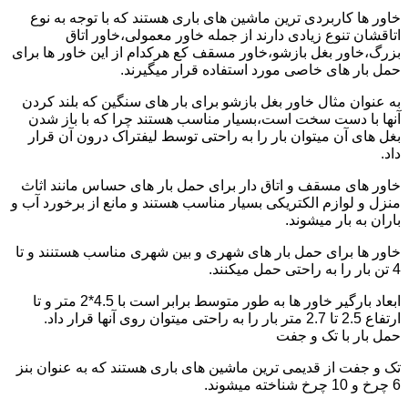
خاور ها کاربردی ترین ماشین های باری هستند که با توجه به نوع
اتاقشان تنوع زیادی دارند از جمله خاور معمولی،خاور اتاق
بزرگ،خاور بغل بازشو،خاور مسقف کع هرکدام از این خاور ها برای
حمل بار های خاصی مورد استفاده قرار میگیرند.
به عنوان مثال خاور بغل بازشو برای بار های سنگین که بلند کردن
آنها با دست سخت است،بسیار مناسب هستند چرا که با باز شدن
بغل های آن میتوان بار را به راحتی توسط لیفتراک درون آن قرار
داد.
خاور های مسقف و اتاق دار برای حمل بار های حساس مانند اثاث
منزل و لوازم الکتریکی بسیار مناسب هستند و مانع از برخورد آب و
باران به بار میشوند.
خاور ها برای حمل بار های شهری و بین شهری مناسب هستنند و تا
4 تن بار را به راحتی حمل میکنند.
ابعاد بارگیر خاور ها به طور متوسط برابر است با 4.5*2 متر و تا
ارتفاع 2.5 تا 2.7 متر بار را به راحتی میتوان روی آنها قرار داد.
حمل بار با تک و جفت
تک و جفت از قدیمی ترین ماشین های باری هستند که به عنوان بنز
6 چرخ و 10 چرخ شناخته میشوند.