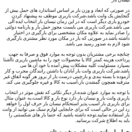
در صورتی که ابعاد و وزن بار بر اساس استاندارد های حمل بیش از
گنجایش یک وانت باشد،شرکت باربری موظف به پیشنهاد کردن
خودرو باری دیگر است که در این زمان نیسان بار انتخاب ایده آلی
می باشد.شرکت باربری می بایست مجوز حمل بار و بارنامه دولتی
را صادر نماید به علاوه مکان مشخصی برای بارگیری در اختیار
داشته باشد.در صورتی که بار در مکان مورد نظر مشتری بارگیری
شود لازم به صدور رسید می باشد.
چنانچه برخی مشتریان بدون توجه به موارد فوق و صرفا به جهت
پرداخت هزینه کمتر کالا یا محصولات خود را به ماشین باربری ناآشنا
بسپارد مسئولیت کلیه مشکلات پیش آمده با خود آن ها می
باشد.شرکت باربری وانت بار آبادان با داشتن رانندگان مجرب و کار
آزموده با بسته بندی و بارچینی درست بار از بروز هر گونه اتفاق غیر
مترقبه همچون گمشدن بار،آسیب به کالا و غیره جلوگیری می کند.
با توجه به موارد عنوان شده،از دیگر نکاتی که نقش موثر در انتخاب
باربری وانت بار و نیسان بار دارد نوع بار و کالا است،به عنوان مثال
برای باربری بار آسیب پذیر استحکام نیسان بار حرف اول را خواهد
زد این در حالی است که برای جابجایی لوازم سبک می توانید از وانت
بار استفاده نمایید.توجه داشته باشید که حتما بار های شکستنی را
باید به اطلاع شرکت برسانید.
حمل بار وانت و نیسان به شهرستان