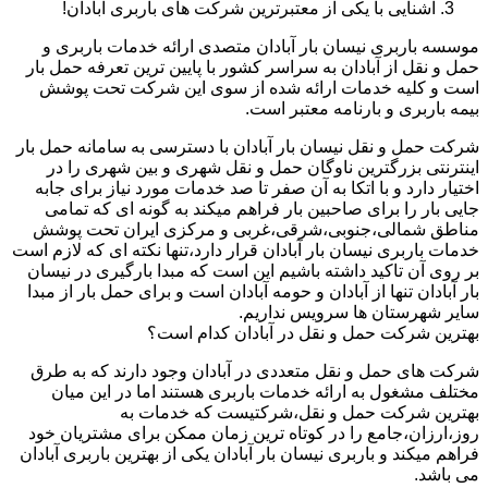
آشنایی با یکی از معتبرترین شرکت های باربری آبادان!
موسسه باربری نیسان بار آبادان متصدی ارائه خدمات باربری و
حمل و نقل از آبادان به سراسر کشور با پایین ترین تعرفه حمل بار
است و کلیه خدمات ارائه شده از سوی این شرکت تحت پوشش
بیمه باربری و بارنامه معتبر است.
شرکت حمل و نقل نیسان بار آبادان با دسترسی به سامانه حمل بار
اینترنتی بزرگترین ناوگان حمل و نقل شهری و بین شهری را در
اختیار دارد و با اتکا به آن صفر تا صد خدمات مورد نیاز برای جابه
جایی بار را برای صاحبین بار فراهم میکند به گونه ای که تمامی
مناطق شمالی،جنوبی،شرقی،غربی و مرکزی ایران تحت پوشش
خدمات باربری نیسان بار آبادان قرار دارد،تنها نکته ای که لازم است
بر روی آن تاکید داشته باشیم این است که مبدا بارگیری در نیسان
بار آبادان تنها از آبادان و حومه آبادان است و برای حمل بار از مبدا
سایر شهرستان ها سرویس نداریم.
بهترین شرکت حمل و نقل در آبادان کدام است؟
شرکت های حمل و نقل متعددی در آبادان وجود دارند که به طرق
مختلف مشغول به ارائه خدمات باربری هستند اما در این میان
بهترین شرکت حمل و نقل،شرکتیست که خدمات به
روز،ارزان،جامع را در کوتاه ترین زمان ممکن برای مشتریان خود
فراهم میکند و باربری نیسان بار آبادان یکی از بهترین باربری آبادان
می باشد.