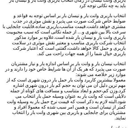
باربری وانت نیسان در زمان انتخاب باربری وانت بار و نیسان بار
باید به چه نکاتی توجه کرد
انتخاب باربری وانت بار و نیسان بار بر اساس توجه به قواعد و
ضوابط خاص شرکت صورت می پذیرد و نقش موثری در جذب
مشتری خواهد داشت.قیمت مناسب،باربری ساده،قابلیت جابجایی با
سرعت بالا بین شهری و… از جمله نکاتی است که سبب محبوبیت
باربری وانت بار و نیسان بار شده است.علاوه بر موارد مذکور
انتخاب شرکت باربری مناسب و معتبر نقش موثری در سلامت
باربری و حمل کالا خواهد داشت،گفتنی است که اعتبار شرکت
باربری خیال شما را از همه جهات راحت می کند.
انتخاب نیسان بار و وانت بار بر اساس اندازه بار و نیاز مشتریان
صورت می پذیرد که هر یک از آن ها شرایط خاص خود را دارند و در
موارد زیر خلاصه می شوند:
معمولا بیشترین کاربرد وانت بار حمل بار درون شهری است که از
مهم ترین دلیل آن می توان به حجم کم بار درون شهری اشاره
کرد.وزن کم،حجم و ابعاد متناسب و مسافت های کوتاه از جمله
دلایلی است که وانت بار به عنوان وسیله حمل بار انتخاب می
شود.البته لازم به ذکر است که قیمت نرخ حمل بار به وسیله وانت
کمتر از نیسان است و همین امر سبب شده که معمولا افراد و
مشتریان برای جابجایی و باربری بین شهری وانت بار را انتخاب
نمایند.
نیسان بار