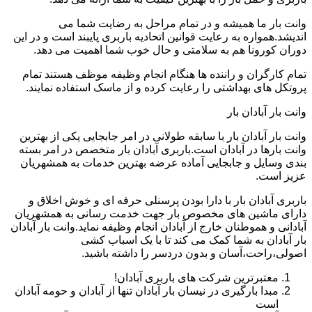
وانت بار ما همیشه و در تمام مراحل به رضایت شما می
اندیشد.همواره به رعایت قوانین اتحادیه باربری پایبند است و در این
دوران کورونا هم به سلامتی و حال خوب شما اهمیت می دهد.
تمام کارگران و راننده ها هنگام انجام وظیفه موظف هستند تمام
پروتکل های بهداشتی را رعایت کرده و از ماسک استفاده نمایند.
وانت بار آبادان بار
وانت بار آبادان بار با سابقه طولانی در امر جابجایی یکی از بهترین
وانت بارها در آبادان است.باربری آبادان بار متخصص در امر بسته
بندی وسایل و جابجایی آماده عرضه بهترین خدمات به همشهریان
عزیز است.
باربری آبادان بار با دارا بودن پرسنلی حرفه ای و خوش اخلاق و
دارای ماشین های مخصوص بار جهت خدمت رسانی به همشهریان
آبادانی و هموطنان خارج از آبادان انجام وظیفه نماید.وانت بار آبادان
بار آبادان به شما کمک می کند تا با یک اسباب کشی
اصولی،راحت،آسان و بدون دردسر را داشته باشید.
معتبرترین شرکت های باربری آبادان!
مبدا بارگیری در نیسان بار آبادان تنها از آبادان و حومه آبادان
است