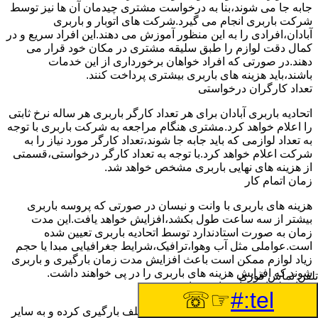
جابه جا می شوند،بنا به درخواست مشتری چیدمان آن ها نیز توسط
شرکت باربری انجام می گیرد.شرکت های اتوبار و باربری
آبادان،افرادی را به این منظور آموزش می دهند.این افراد سریع و در
کمال دقت لوازم را طبق سلیقه مشتری در مکان خود قرار می
دهند.در صورتی که افراد خواهان برخورداری از این خدمات
باشند،باید هزینه های باربری بیشتری پرداخت کنند.
تعداد کارگران درخواستی
اتحادیه باربری آبادان برای هر تعداد کارگر باربری هر ساله نرخ ثابتی
را اعلام خواهد کرد.مشتری هنگام مراجعه به شرکت باربری با توجه
به تعداد لوازمی که باید جابه جا شوند،تعداد کارگر مورد نیاز را به
شرکت اعلام خواهد کرد.با توجه به تعداد کارگر درخواستی،قسمتی
از هزینه های نهایی باربری مشخص خواهد شد.
زمان اتمام کار
هزینه های باربری با وانت و نیسان در صورتی که پروسه باربری
بیشتر از سه ساعت طول بکشد،افزایش خواهد یافت.این مدت
زمان به صورت استادندارد توسط اتحادیه باربری تعیین شده
است.عواملی مثل آب وهوا،ترافیک،شرایط جغرافیایی مبدا یا حجم
زیاد لوازم ممکن است باعث افزایش مدت زمان بارگیری و باربری
شوند که افزایش هزینه های باربری را در پی خواهند داشت.
تلفن تماس فوری
تعداد طبقات ساختمان مبدا و مقصد
☞☏
tel:#
وانت ها بارهای مختلفی را از نقاط مختلف بارگیری کرده و به سایر