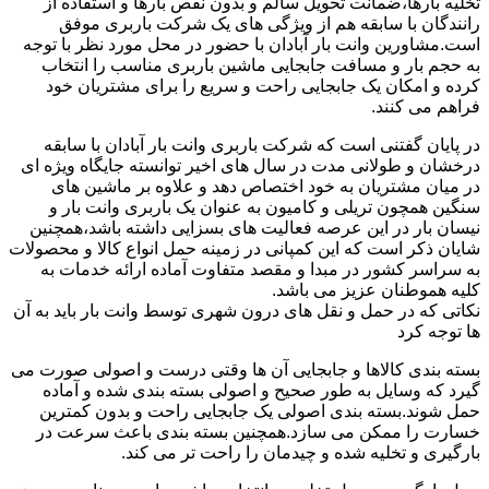
تخلیه بارها،ضمانت تحویل سالم و بدون نقص بارها و استفاده از
رانندگان با سابقه هم از ویژگی های یک شرکت باربری موفق
است.مشاورین وانت بار آبادان با حضور در محل مورد نظر با توجه
به حجم بار و مسافت جابجایی ماشین باربری مناسب را انتخاب
کرده و امکان یک جابجایی راحت و سریع را برای مشتریان خود
فراهم می کنند.
در پایان گفتنی است که شرکت باربری وانت بار آبادان با سابقه
درخشان و طولانی مدت در سال های اخیر توانسته جایگاه ویژه ای
در میان مشتریان به خود اختصاص دهد و علاوه بر ماشین های
سنگین همچون تریلی و کامیون به عنوان یک باربری وانت بار و
نیسان بار در این عرصه فعالیت های بسزایی داشته باشد،همچنین
شایان ذکر است که این کمپانی در زمینه حمل انواع کالا و محصولات
به سراسر کشور در مبدا و مقصد متفاوت آماده ارائه خدمات به
کلیه هموطنان عزیز می باشد.
نکاتی که در حمل و نقل های درون شهری توسط وانت بار باید به آن
ها توجه کرد
بسته بندی کالاها و جابجایی آن ها وقتی درست و اصولی صورت می
گیرد که وسایل به طور صحیح و اصولی بسته بندی شده و آماده
حمل شوند.بسته بندی اصولی یک جابجایی راحت و بدون کمترین
خسارت را ممکن می سازد.همچنین بسته بندی باعث سرعت در
بارگیری و تخلیه شده و چیدمان را راحت تر می کند.