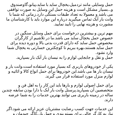
حمل وسایلی مانند تردمیل،یخچال ساید با ساید،پیانو،گاوصندوق
و...بسیار مشکل است و هزینه حمل این وسایل به صورت توافقی
می باشد و معمولا به تعداد طبقات بستگی دارد.زمانی که شما با
وانت بار آبک تماس میگیرید درباره این موارد باید با کارشناسان ما
مشورت و هزینه نهایی را تایید نمایید.
مهم ترین و بیشترین درخواست برای حمل وسایل سنگین در
خصوص حمل یخچال ساید می باشد.ما در تلاشیم از کارگران
مخصوص حمل ساید که دارای قدرت بدنی بالا و دوره دیده برای
حمل ساید هستند،بهره ببریم تا کوچکترین خسارتی به یخچال شما
وارد نشود.
حمل و نقل و جابجایی لوازم را به نیسان بار آبک بار بسپارید.
یکی از خودروهای باربری که بسیار مورد استفاده است،وانت بار و
نیسان بار ها می باشد.این خودروها برای حمل انواع کالا و اثاثیه و
لوازم منزل مورد استفاده قرار می گیرند.
برای حمل اصولی لوازم و بارها باید این کار را به اهل فن و
متخصصین آن بسپارید.پرسنل وانت بار آبک با دارا بودن سابقه چندین
ساله در زمینه باربری می توانند بهترین خدمات را به شما عرضه
دارند.
این خدمات جهت کسب رضایت مشتریان عزیز ارائه می شود.اگر
نیاز به کارگر خالی برای بسته بندی و حمل بار،کاگر چیدمان و