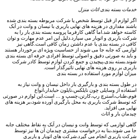
خدمات بسته بندی اثاث منزل
اگر لوازم از قبل توسط شخص یا شرکت مربوطه بسته بندی شده
باشند مقداری در هزینه های نهایی باربری با نیسان و وانت در آبک
کاسته خواهد شد.اما گاهی کارفرما پروسه بسته بندی بار را به
شرکت باربری و اتوبار می سپارد.دلیل این امر عدم مهارت و توان
کافی در بسته بندی یا عدم داشتن زمان کافی است.گاهی نیز
لوازمی که جابه جا می شوند از حساسیت ویژه ای برخوردار هستند
و باید به صورتی دقیق و اصولی توسط افرادی حرفه ای بسته بندی
شوند.بسته بندی،پیچیدن و جمع کردن لوازم توسط کادر شرکت
باربری بر روی هزینه های نهایی تاثیرگذار است.
میزان لوازم مورد استفاده در بسته بندی
در طول بسته بندی و بارگیری بار داخل نیسان و وانت نیاز به
استفاده از وسایلی چون نایلکس،نایلون حبابدار،انواع
فوم،طناب،استرچ رپ،کارتن،چسپ و … است.این لوازم در صورتی
که توسط شرکت باربری به محل بارگیری آورده شود،بر هزینه های
نهایی می افزاید.
چیدمان بار و اثاث
گاهی لوازمی که توسط وانت و نیسان در آبک به نقاط مختلف جابه
جا می شوند،بنا به درخواست مشتری چیدمان آن ها نیز توسط
شرکت باربری انجام می گیرد.شرکت های اتوبار و باربری