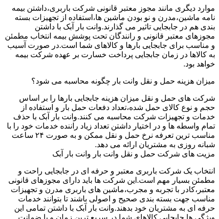
موارد دیگری مانند مجوز معتبر قانونی شرکت باربری،داشتن بیمه
نامه ماشین،مدرن و نو بودن ماشین ها،استفاده از تجهیزات بسته
بندی هم در جابجایی تاثیر می گذارند.وانت بار آبک با داشتن
مجوزهای معتبر قانونی و رانندگان تحت پوشش بیمه انتخاب مطمئن
و مناسب برای جابجایی بارها و کالاهای شما است.در صورت آسیب
به کالاها در زمان جابجایی پرداخت خسارت بر عهده شرکت بیمه
خواهد بود.
میزان هزینه حمل و نقل وانت بار چگونه محاسبه می شود؟
شرکت های حمل و نقل میزان هزینه جابجایی بارها را بر اساس
حجم و نوع کالای حمل شده،تعداد دفعات حمل بار و استفاده از
خدمات و تجهیزات شرکت محاسبه می کنند.وانت بار آبک با حذف
تمام واسطه ها و در اختیار داشتن تعداد زیاد راننده خدمات خود را با
مناسب ترین تعرفه نرخ حمل و نقل ممکن و به صورت ۲۴ ساعت
شبانه روزی به مشتریان ارائه می دهد.
مزیت های شرکت حمل و نقل وانت بار وانت بار آبک
انتخاب یک شرکت باربری معتبر و حرفه ای در جابجایی راحت و
مطمئن بسیار مهم است.این شرکت ها باید دارای مجوزهای قانونی
معتبر،کادر با تجربه و مجرب،ماشین های باربری مدرن و تجهیزات
مناسب جهت بسته بندی صحیح و اصولی باشند تا بتوانند خدمات
حرفه ای به مشتریان خود بدهند.وانت بار آبک با داشتن تمامی این
ویژگی ها جابجایی کالاهای شما در سریع ترین زمان و با ضمانت