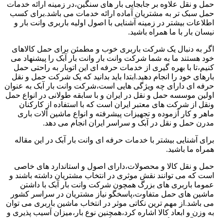
حمل و نقل علاوه بر جابجایی بار های سنگین،در زمینه ارائه خدمات
حمل سبک تر به مشتریان آماده ارائه خدمات می باشد.برای کسب
اطلاعات بیشتر در زمینه آشنایی با اصول اولیه باربری وانت بار و
نیسان بار با ما همراه باشید.
اگر به دنبال یک شرکت باربری خوب و مطمئن برای حمل کالاهای
خود هستند ما به شما شرکت وانت بار وانت بار آبک را پیشنهاد می
کنیم،تا با بهره گیری از خدمات حرفه ای این اتوبار به راحتی حمل
بارهای خود را انجام دهید.ابتدا باید بدانید که یک شرکت حمل و نقل
حرفه ای دارای چه ویژگی هایی است،شرکت وانت بار آبک به عنوان
اولین موسسه حمل و نقل در ایران و با سابقه طولانی در انواع حمل
ونقل از شرکت های معتبر ایران است که با استفاده از کارکنان
ماهر و کار آزموده و تجهیزات پیشرفته و انواع ماشین آلات باری
مدرن حمل و نقل در آبک و سراسر ایران انجام می دهد.
برای آشنایی بیشتر با خدمات حرفه ای وانت بار آبک در این مقاله
همراه ما باشید.
حمل و نقل کالا و محصولات،دارای اصول و استاندارد های خاصی
است که می توانند نقش موثری در انتخاب مشتریان داشته باشند و
عموما باربری های بزرگ همچون شرکت وانت بار آبک با داشتن
ماشین های حمل متفاوت،پاسخگو نیاز مشتریان در سراسر کشور
می باشد.از مهم ترین نکاتی موثر در انتخاب ماشین باربری می توان
به وزن و ابعاد کالا اشاره کرد،همچنین نوع بار،میزان آسیب پذیری و