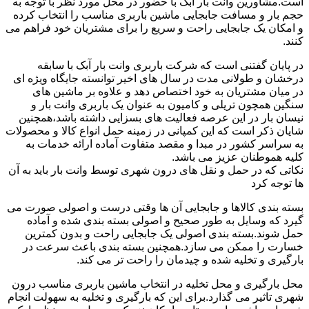
است.مشاورین وانت بار آبک با حضور در محل مورد نظر با توجه به
حجم بار و مسافت جابجایی ماشین باربری مناسب را انتخاب کرده
و امکان یک جابجایی راحت و سریع را برای مشتریان خود فراهم می
کنند.
در پایان گفتنی است که شرکت باربری وانت بار آبک با سابقه
درخشان و طولانی مدت در سال های اخیر توانسته جایگاه ویژه ای
در میان مشتریان به خود اختصاص دهد و علاوه بر ماشین های
سنگین همچون تریلی و کامیون به عنوان یک باربری وانت بار و
نیسان بار در این عرصه فعالیت های بسزایی داشته باشد،همچنین
شایان ذکر است که این کمپانی در زمینه حمل انواع کالا و محصولات
به سراسر کشور در مبدا و مقصد متفاوت آماده ارائه خدمات به
کلیه هموطنان عزیز می باشد.
نکاتی که در حمل و نقل های درون شهری توسط وانت بار باید به آن
ها توجه کرد
بسته بندی کالاها و جابجایی آن ها وقتی درست و اصولی صورت می
گیرد که وسایل به طور صحیح و اصولی بسته بندی شده و آماده
حمل شوند.بسته بندی اصولی یک جابجایی راحت و بدون کمترین
خسارت را ممکن می سازد.همچنین بسته بندی باعث سرعت در
بارگیری و تخلیه شده و چیدمان را راحت تر می کند.
محل بارگیری و محل تخلیه در انتخاب ماشین باربری مناسب درون
شهری تاثیر می گذارد.برای این که بارگیری و تخلیه به سهولت انجام