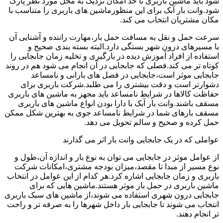
شود باید ماشین باربری تا حد امکان نزدیک به محل مورد نظر پارک
شود.وانت بار آبک برای این منظورماشین های باربری را متناسب با
مکان مشتریان انتخاب می کند.
سرعت حمل و نقل به مسافت حمل بار،مهارت راننده و آشنایی آن
با مسیرهای درون شهر بستگی دارد.البته بسته بندی صحیح و
استفاده از افراد آموزش دیده در بارگیری و تخلیه زمان جابجایی را
کوتاه تر می کند.فصلی که جابجایی در آن انجام می شود هم در روند
جابجایی موثر است،جابجایی در فصل های بارانی و نامساعد
دشوارتر است و دقت بیشتری را می طلبد.شرکت باربری برای
حفاظت کالاها در شرایط نامساعد باید مجهز به ماشین های باربری
مسقف باشند.وانت بار آبک با دارا بودن انواع ماشین های باربری
مسقف بارهای شما در شرایط نامساعد جوی به بهترین شکل ممکن
حمل کرده و صحیح و سالم تحویل می دهد.
عواملی که در یک جابجایی وانت بار اثر می گذارند
از عوامل موثر در جابجایی می توان به نوع بار و اندازه آن،طول و
نوع مسیر از مبدا تا مقصد،میزان بودجه مشتری،امکانات شرکت
باربری و زمان جابجایی اشاره کرد.هر کدام از این عوامل در انتخاب
ماشین باربری در حمل بار موثر هستند.ماشین هایی که برای
جابجایی درون شهری استفاده می شوند،از ماشین های سبک باربری
انتخاب می شوند تا جابجایی بار داخل شهرها را به صرفه تر و راحت
تر انجام دهند.