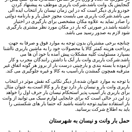
گنجایش یک وانت باشد،شرکت باربری موظف به پیشنهاد کردن
خودرو باری دیگر است که در این زمان نیسان بار انتخاب ایده آلی
می باشد.شرکت باربری می بایست مجوز حمل بار و بارنامه دولتی
را صادر نماید به علاوه مکان مشخصی برای بارگیری در اختیار
داشته باشد.در صورتی که بار در مکان مورد نظر مشتری بارگیری
شود لازم به صدور رسید می باشد.
چنانچه برخی مشتریان بدون توجه به موارد فوق و صرفا به جهت
پرداخت هزینه کمتر کالا یا محصولات خود را به ماشین باربری ناآشنا
بسپارد مسئولیت کلیه مشکلات پیش آمده با خود آن ها می
باشد.شرکت باربری وانت بار آبک با داشتن رانندگان مجرب و کار
آزموده با بسته بندی و بارچینی درست بار از بروز هر گونه اتفاق غیر
مترقبه همچون گمشدن بار،آسیب به کالا و غیره جلوگیری می کند.
با توجه به موارد عنوان شده،از دیگر نکاتی که نقش موثر در انتخاب
باربری وانت بار و نیسان بار دارد نوع بار و کالا است،به عنوان مثال
برای باربری بار آسیب پذیر استحکام نیسان بار حرف اول را خواهد
زد این در حالی است که برای جابجایی لوازم سبک می توانید از وانت
بار استفاده نمایید.توجه داشته باشید که حتما بار های شکستنی را
باید به اطلاع شرکت برسانید.
حمل بار وانت و نیسان به شهرستان