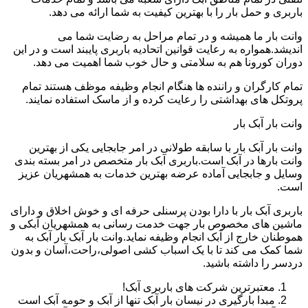
باربری و حمل بار را با بهترین کیفیت به شما ارائه می دهد.
وانت بار ما همیشه و در تمام مراحل به رضایت شما می
اندیشد.همواره به رعایت قوانین اتحادیه باربری پایبند است و در این
دوران کورونا هم به سلامتی و حال خوب شما اهمیت می دهد.
تمام کارگران و راننده ها هنگام انجام وظیفه موظف هستند تمام
پروتکل های بهداشتی را رعایت کرده و از ماسک استفاده نمایند.
وانت بار آبک بار
وانت بار آبک بار با سابقه طولانی در امر جابجایی یکی از بهترین
وانت بارها در آبک است.باربری آبک بار متخصص در امر بسته بندی
وسایل و جابجایی آماده عرضه بهترین خدمات به همشهریان عزیز
است.
باربری آبک بار با دارا بودن پرسنلی حرفه ای و خوش اخلاق و دارای
ماشین های مخصوص بار جهت خدمت رسانی به همشهریان آبکی و
هموطنان خارج از آبک انجام وظیفه نماید.وانت بار آبک بار آبک به
شما کمک می کند تا با یک اسباب کشی اصولی،راحت،آسان و بدون
دردسر را داشته باشید.
معتبرترین شرکت های باربری آبک!
مبدا بارگیری در نیسان بار آبک تنها از آبک و حومه آبک است