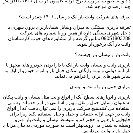
داد و به تصویب نیز رسید.نرخ کرایه کامیون در سال ۱۴۰۱ با افزایش
چند درصدی مواجه شد.
تعرفه های شرکت وانت بار آبک در سال ۱۴۰۱ چقدر است؟
تعرفه باربری بستگی به میزان وسایل شما،باربری برون شهری یا
داخل شهری بستگی دارد،از همین رو با شماره های شرکت
09051803289 تماس گرفته و از مشاوره های خوب کارشناسان
وانت بار آبک برخوردار شوید.
وانت بار و نیسان بار چیست؟
باربری وانت و نیسان وانت بار آبک با دارا بودن خودرو های مجهز با
بارنامه دولتی و بیمه رایگان امکان حمل بار با انواع خودرو از آبک به
سایر شهر های ایران را فراهم می نماید.
مزایای حمل بار با وانت و نیسان
باربری و اتوبارهای سطح آبک از انواع وانت مثل نیسان و وانت پیکان
به عنوان وسایل حمل و نقل مهم و اساسی در امر خدمات رسانی
استفاده می کنند.هیچ شرکت باربری را نمی توان یافت که از انواع
وانت در جهت ارائه خدمات و حمل و نقل استفاده نکند زیرا برای
جابجایی بارهایی با حجم کم و متوسط،نیسان و وانت بار بهترین
وسیله به شمار می روند.بهتر است به صورت موردی به بیان مزایای
حمل بار با وانت بپردازیم: