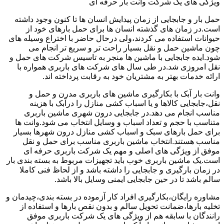
ویژگی های یک شرکت وانت بار حرفه ای
حمل بار و جابجایی از زمان پیدایش انسان ها تا کنون وجود داشته
است.در زمان های گذشته انسان ها برای حمل بارهای خود از
حیوانات استفاده می کردند،ولی درحال حاضر با اختراع وسیله های
چون ماشین حمل و نقل بسیار راحت تر و سریع تر انجام می
شود.ایده جابجایی با ماشین ها منجر به تاسیس شرکت های حمل و
نقل امروزی شد.در طی سال های شرکت های باربری همواره با
ارائه خدمات بهتر به مشتریان خود به رقابت پرداخته اند.
وانت بار آبک با بکارگیری ماشین های باربری مدرن و حمل و
نقل،جابجایی کالاها و یا اسباب کشی منازل را درآبک با هزینه
مناسب انجام می دهد.در جابجایی درون شهری ماشین باربری
متناسب با حجم و تعداد اسباب و وسایل انتخاب می شود.وانت ها
برای حمل بارهای سبک و اسباب کشی منازل درون شهرها بسیار
مناسب هستند.انتخاب ماشین باربری مناسب برای حمل و نقل
موفق از ویژگی های اصلی و مهم یک شرکت باربری حرفه ای
است.یک ماشین باربری خوب باید تجهیزات مربوط به بسته بندی بار
در زمان بارگیری و جابجایی را داشته باشد و از لحاظ فنی کاملا
سالم باشد تا در حین جابجایی ایمنی وسایل بالا باشد.
مشاوره رایگان،بکارگیری افراد کار آزموده در بسته بندی،چیدمان و
تخلیه بارها،ضمانت تحویل سالم و بدون نقص بارها و استفاده از
رانندگان با سابقه هم از ویژگی های یک شرکت باربری موفق