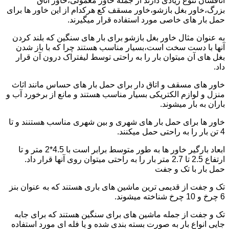
اتاقشان تنوع زیادی دارند از جمله خاور معمولی،خاور اتاق
بزرگ،خاور بغل بازشو،خاور مسقف کع هرکدام از این خاور ها برای
حمل بار های خاصی مورد استفاده قرار میگیرند.
به عنوان مثال خاور بغل بازشو برای بار های سنگین که بلند کردن
آنها با دست سخت است،بسیار مناسب هستند چرا که با باز شدن
بغل های آن میتوان بار را به راحتی توسط لیفتراک درون آن قرار
داد.
خاور های مسقف و اتاق دار برای حمل بار های حساس مانند اثاث
منزل و لوازم الکتریکی بسیار مناسب هستند و مانع از برخورد آب و
باران به بار میشوند.
خاور ها برای حمل بار های شهری و بین شهری مناسب هستنند و تا
4 تن بار را به راحتی حمل میکنند.
ابعاد بارگیر خاور ها به طور متوسط برابر است با 4.5*2 متر و تا
ارتفاع 2.5 تا 2.7 متر بار را به راحتی میتوان روی آنها قرار داد.
حمل بار با تک و جفت
تک و جفت از قدیمی ترین ماشین های باری هستند که به عنوان بنز
6 چرخ و 10 چرخ شناخته میشوند.
تک و جفت از جمله ماشین های برای سنگین هستند که برای جابه
جایی انواع بار به صورت بسته بندی شده و یا فله ای مورد استفاده