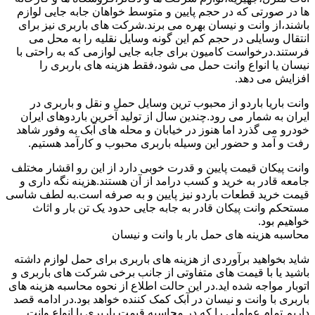
ها در صورتی که در حجم پایین و متوسط خواهان جابه جایی لوازم
باشند،از وانت و نیسان بهره می برند.شرکت های باربری نیز برای
انتقال وسایلی در حجم کم این گونه وسایل نقلیه را به محل می
فرستند.درخواست کامیون برای جابه جایی لوازمی که به راحتی با
نیسان یا انواع وانت حمل می شود،فقط هزینه های باربری را
افزایش می دهد.
وانت باریا باردو از محبوب ترین وسایل حمل و نقل و باربری در
ایران به شمار می رود.چندین سال از تولید آخرین باردوهای ایران
خودرو می گذرد اما هنوز در خیابان و محله های آبک به وفور شاهد
رفت و آمد و حضور این وسیله باربری محبوب و کارآمد هستیم.
وانت پیکان قیمت پایین و قدرت خوبی دارد از این رو اقشار مختلف
جامعه قادر به خرید و کسب درامد از آن هستند.هزینه نگه داری و
قیمت خرید قطعات باردو نیز پایین و به صرفه است.به لطف شاسی
مستحکم وانت پیکان قادر به جابه جایی حدود یک تن بار و اثاث
خواهیم بود.
محاسبه هزینه های حمل بار با وانت و نیسان
شاید بخواهید برآوردی از هزینه های باربری برای حمل لوازم داشته
باشید یا با قیمت های متفاوتی از جانب برخی شرکت های باربری و
اتوبار مواجه شده اید.در این حالت اطلاع از نحوه محاسبه هزینه های
باربری با وانت و نیسان در آبک کمک کننده خواهد بود.در ادامه قصد
داریم تمام عواملی را که در محاسبه قیمت باربری با انواع وانت