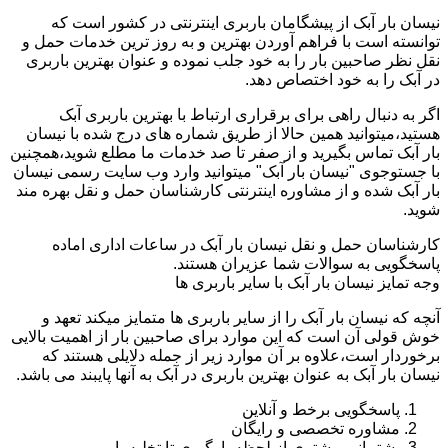
نیسان بار آبک از پیشگامان باربری اینترنتی در کشور است که
توانسته است با فراهم آوردن بهترین و به روز ترین خدمات حمل و
نقل نظر صاحبین بار را به خود جلب نموده و عنوان بهترین باربری
در آبک را به خود اختصاص دهد.
اگر به دنبال راهی برای برقراری ارتباط با بهترین باربری آبک
هستید،میتوانید همین حالا از طریق شماره های درج شده با نیسان
بار آبک تماس بگیرید و از صفر تا صد خدمات ما مطلع شوید،همچنین
با جستوجوی "نیسان بار آبک" میتوانید وارد وب سایت رسمی نیسان
بار آبک شده و از مشاوره اینترنتی کارشناسان حمل و نقل بهره مند
شوید.
کارشناسان حمل و نقل نیسان بار آبک در ساعات اداری اماده
پاسخگویی به سوالات شما عزیران هستند.
وجه تمایز نیسان بار آبک با سایر باربری ها
آنچه که نیسان بار آبک را از سایر باربری ها متمایز میکند تعهد و
خوش قولی آن است که این موارد برای صاحبین بار از اهمیت بالایی
برخوردار است،علاوه بر آن موارد زیر از جمله دلایلی هستند که
نیسان بار آبک به عنوان بهترین باربری در آبک به آنها پایبند می باشد.
پاسخگویی برخط و آنلاین
مشاوره تخصصی و رایگان
پشتیبانی مشتری از لحظه بارگیری تا تخلیه بار