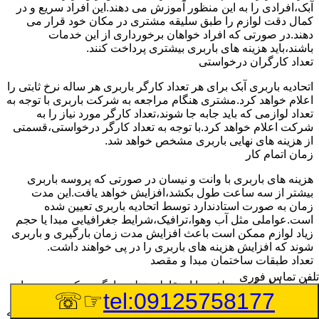
آبک،افرادی را به این منظور آموزش می دهند.این افراد سریع و در
کمال دقت لوازم را طبق سلیقه مشتری در مکان خود قرار می
دهند.در صورتی که افراد خواهان برخورداری از این خدمات
باشند،باید هزینه های باربری بیشتری پرداخت کنند.
تعداد کارگران درخواستی
اتحادیه باربری آبک برای هر تعداد کارگر باربری هر ساله نرخ ثابتی را
اعلام خواهد کرد.مشتری هنگام مراجعه به شرکت باربری با توجه به
تعداد لوازمی که باید جابه جا شوند،تعداد کارگر مورد نیاز را به
شرکت اعلام خواهد کرد.با توجه به تعداد کارگر درخواستی،قسمتی
از هزینه های نهایی باربری مشخص خواهد شد.
زمان اتمام کار
هزینه های باربری با وانت و نیسان در صورتی که پروسه باربری
بیشتر از سه ساعت طول بکشد،افزایش خواهد یافت.این مدت
زمان به صورت استادندارد توسط اتحادیه باربری تعیین شده
است.عواملی مثل آب وهوا،ترافیک،شرایط جغرافیایی مبدا یا حجم
زیاد لوازم ممکن است باعث افزایش مدت زمان بارگیری و باربری
شوند که افزایش هزینه های باربری را در پی خواهند داشت.
تعداد طبقات ساختمان مبدا و مقصد
تلفن تماس فوری
وانت ها بارهای مختلفی را از نقاط مختلف بارگیری کرده و به سایر
☞☏
tel:09125758177
نقاط جابه جا می کنند.در اکثر مواقع بار مورد نظر باید از طبقات
همکف به بالای ساختمان به پایین منتقل شود یا به طبقات بالاتر جابه