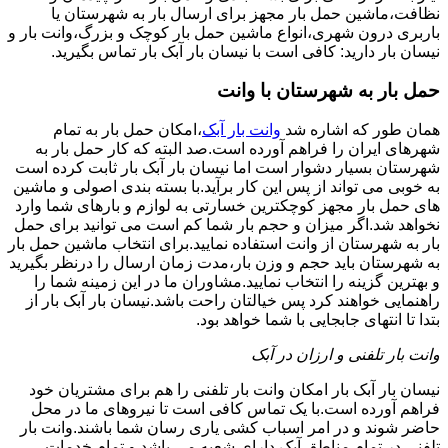
نظافت،ماشین حمل بار مجهز برای ارسال بار به شهرستان یا
باربری درون شهری،انواع ماشین حمل بار کوچک و بزرگ،وانت بار و
نیسان بار دارید: کافی است با نیسان بار آبک بار تماس بگیرید.
حمل بار به شهرستان با وانت
همان طور که اشاره شد
وانت بار آبک
،امکان حمل بار به تمام
شهرهای ایران را فراهم آورده است.صد البته که کار حمل بار به
شهرستان بسیار دشوار است اما نیسان بار آبک بار ثابت کرده است
به خوبی می تواند از پس این کار برآید.با بسته بندی اصولی و ماشین
های حمل بار مجهز کوچکترین خسارتی به لوازم و بارهای شما وارد
نخواهد شد.اگر میزان و حجم بار شما کم است می توانید برای حمل
بار به شهرستان از وانت استفاده نمایید.برای انتخاب ماشین حمل بار
به شهرستان باید حجم و وزن بار،مدت زمان ارسال را درنظر بگیرید
و بهترین گزینه را انتخاب نمایید.مشاوران ما در این زمینه شما را
راهنمایی خواهند کرد پس خیالتان راحت باشد.نیسان بار آبک بار از
بتدا تا انتهای جابجایی با شما خواهد بود.
وانت بار تلفنی و ارزان در آبک
نیسان بار آبک بار امکان وانت بار تلفنی را هم برای مشتریان خود
فراهم آورده است.با یک تماس کافی است تا نیروهای ما در محل
حاضر شوند و در امر اسباب کشی یاری رسان شما باشند.وانت بار
تلفنی در تمام مناطق آبک دارای شعبه می باشد و تمام خدمات