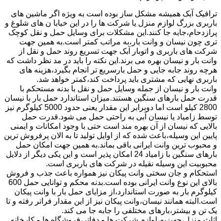
ترافیک آبک همیشه مشکل ساز بوده است به ویژه اگر ماشین های
باربری بزرگ لوازم منزل یا شرکت ها را در این خیابا ن های شلوغ و
پرازدحام،جابه جا کنند.این مشکلات برای وسایل حمل و نقل کوچک
تری چون نیسان و وانت بار،به مراتب کمتر است.به همین جهت
شرکت های باربری و اتوبار آبک جهت تسریع روند حمل و نقل از
وانت بار و نیسان بهره می برند.این نکته را باید در مد نظر داشت که
هرچه روند جابه جایی و حمل بارسریع تر انجام بگیرد،هزینه های
باربری نهایی که مشتری باید پرداخت کند،کمتر خواهد شد.
وانت بار و نیسان از جمله وسایل حمل و نقل با بدنه مستحکم با
قدرت حمل بارهای سنگین هستند.میزان استاندارد حمل بار با نیسان
2800 کیلو است اما دوبرابر این مقدار یعنی حدود 5000 کیلوگرم نیز
توسط زامیاد یا نیسان آبی به راحتی حمل می شود.قدرت حمل
بالایی که نیسان از آن بهره مند است حتی با وجود امکانات و ایمنی
پایین این وسیله،باعث شده که از اوایل تولید تا به الان پرفروش ترین
و محبوب ترین وانت ایرانی باقی بماند.به همین جهت امکان حمل
بارهای سنگین با زامیاد 24 امکان پذیر است و این یکی دیگر از دلایل
محبوبیت این وسیله نقیله در شرکت های باربری است.
استحکام و جان سختی وانت پیکان نیز همواره باعث جذب و فروش
بالای این نوع وانت ایرانی بوده است.بدنه محکم و توانایی حمل 600
کیلوگرم بار به صورت استاندارد،از مزایای حمل بار با وانت پیکان
است.البته همانند نیسان،وانت پیکان نیز از این مقدار فراتر رفته و تا
یک تن و بیشتر،بارهای مختلفی را جابه جا می کند.
اثاث منزل،جهیزیه،لوازم شرکت ها و دفاتر،فروشگاه ها و کارخانه