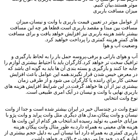
موثر هستند،بیان کنیم.
میزان مسافت باربری
از عوامل موثر در تعیین قیمت باربری با وانت و نیسان،میزان
مسافت بین مبدا و مقصد باربری است.قطعا هر چه این مسافت
بیشتر باشد هزینه باربری نیز افزایش خواهد یافت و برای مسافت
های کمتر هزینه کمتری را پرداخت خواهید کرد.
وضعیت آب و هوا
آب و هوای بارانی و برفی،پروسه حمل بار را به لحاظ بارگیری و
ترافیک سخت تر خواهد کرد.کارگران باید با احتیاط بیشتری لوازم را
جابه جا کنند و بارگیری و بسته بندی آن ها باید به گونه ای باشد که
در معرض خیس شدن قرار نگیرند.همه این عوامل باعث افزایش
سختی کار برای راننده یا کارگران می شود و از طرفی زمان
بیشتری نیز از آن ها خواهد گرفت.در این شرایط افزایش هزینه های
باربری نهایی با وانت و نیسان در آبک امری طبیعی است.
نوع وانت انتخابی
تنوع وانت در چندسال خیر در ایران بیشتر شده است و جدا از وانت
نیسان و وانت پیکان،مدل های دیگری مثل وانت پراید و وانت پژو با
مزایای خاصی به تولید رسیده اند.انتخاب هر کدام از این وانت ها
هزینه های معینی به همراه دارد.به طور مثال وانت پیکان هزینه
باربری کمتری به همراه دارد اما نیسان آبی به دلیل حجم بیشتری از
لوازم که در خود جا می دهد،نرخ بالاتری خواهد داشت.