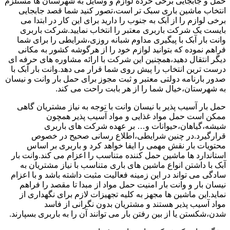
حمل و جابجایی برخی خرده لوازم و وسایل به شهرستان ها مستلزم
انتخاب ماشین باری سبک تر است،تصور کنید شما قصد جابجایی
برخی لوازم را از آبک به جنوب را دارید برای این کار در ابتدا می
بایست یک شرکت باربری معتبر را انتخاب نمایید.شرکت باربری
وانت بار آبک با پیگیری مداوم شبانه روزی،شرایطی را برای شما
فراهم نموده که بتوانید لوازم خود را از هرگوشه کشور به مکانی
دیگر انتقال دهید،همچنین این شرکت با ارائه مشاوره های حرفه ای
درست ترین انتخاب را پیش روی شما قرار می دهد.وانت بار آبک با
صدور بارنامه دولتی معتبر و ثبت مجوز برای حمل بار وانت و نیسان
به شهرستان،خیال شما را از هر بابت راحت می کند.
حمل بار آسیب پذیر با نیسان وانت با توجه به نیاز مشتریان گاهی
ممکن است حمل مواد غذایی و مواد آسیب پذیر همچون
شیشه،گیاهان،حیوانات و… بر عهده شرکت های باربری
قرارگیرد.در چنین شرایطی،اطلاع رسانی صحیح در خصوص
محتویات بار نقش مهمی را ایفا خواهد کرد و باربری بر اساس
استاندارد ها ماشین حمل کننده متناسب را اعزام می کند.وانت بار
آبک با داشتن انواع ماشین های باری متناسب با نیاز مشتریان به
سادگی می تواند در این زمینه فعالیت مثبت داشته باشد و با اعزام
نیسان بار و وانت بار امنیت حمل مواد از مبدا تا مقصد را فراهم
نماید.این ماشین ها مجهز به کلیه تجهیزات لازم برای نگهداری از
مواد آسیب پذیر هستند و مشتریان بدون نگرانی از فاسد
شدن،شکستن یا از بین رفتن بار می توانند آن را به باربری بسپارند.