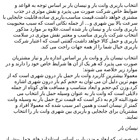
انتخاب باربری وانت بار و نیسان بار بر اساس توجه به قواعد و
ضوابط خاص شرکت صورت می پذیرد و نقش موثری در جذب
مشتری خواهد داشت.قیمت مناسب،باربری ساده،قابلیت جابجایی با
سرعت بالا بین شهری و… از جمله نکاتی است که سبب محبوبیت
باربری وانت بار و نیسان بار شده است.علاوه بر موارد مذکور
انتخاب شرکت باربری مناسب و معتبر نقش موثری در سلامت
باربری و حمل کالا خواهد داشت،گفتنی است که اعتبار شرکت
باربری خیال شما را از همه جهات راحت می کند.
انتخاب نیسان بار و وانت بار بر اساس اندازه بار و نیاز مشتریان
صورت می پذیرد که هر یک از آن ها شرایط خاص خود را دارند و در
موارد زیر خلاصه می شوند:
معمولا بیشترین کاربرد وانت بار حمل بار درون شهری است که از
مهم ترین دلیل آن می توان به حجم کم بار درون شهری اشاره
کرد.وزن کم،حجم و ابعاد متناسب و مسافت های کوتاه از جمله
دلایلی است که وانت بار به عنوان وسیله حمل بار انتخاب می
شود.البته لازم به ذکر است که قیمت نرخ حمل بار به وسیله وانت
کمتر از نیسان است و همین امر سبب شده که معمولا افراد و
مشتریان برای جابجایی و باربری بین شهری وانت بار را انتخاب
نمایند.
نیسان بار
در صورتی که ابعاد و وزن بار بر اساس استاندارد های حمل بیش از