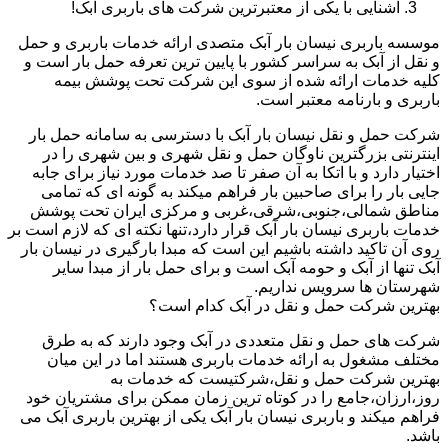
آشنایی با یکی از معتبرترین شرکت های باربری آبک!
موسسه باربری نیسان بار آبک متصدی ارائه خدمات باربری و حمل
و نقل از آبک به سراسر کشور با پایین ترین تعرفه حمل بار است و
کلیه خدمات ارائه شده از سوی این شرکت تحت پوشش بیمه
باربری و بارنامه معتبر است.
شرکت حمل و نقل نیسان بار آبک با دسترسی به سامانه حمل بار
اینترنتی بزرگترین ناوگان حمل و نقل شهری و بین شهری را در
اختیار دارد و با اتکا به آن صفر تا صد خدمات مورد نیاز برای جابه
جایی بار را برای صاحبین بار فراهم میکند به گونه ای که تمامی
مناطق شمالی،جنوبی،شرقی،غربی و مرکزی ایران تحت پوشش
خدمات باربری نیسان بار آبک قرار دارد،تنها نکته ای که لازم است بر
روی آن تاکید داشته باشیم این است که مبدا بارگیری در نیسان بار
آبک تنها از آبک و حومه آبک است و برای حمل بار از مبدا سایر
شهرستان ها سرویس نداریم.
بهترین شرکت حمل و نقل در آبک کدام است؟
شرکت های حمل و نقل متعددی در آبک وجود دارند که به طرق
مختلف مشغول به ارائه خدمات باربری هستند اما در این میان
بهترین شرکت حمل و نقل،شرکتیست که خدمات به
روز،ارزان،جامع را در کوتاه ترین زمان ممکن برای مشتریان خود
فراهم میکند و باربری نیسان بار آبک یکی از بهترین باربری آبک می
باشد.