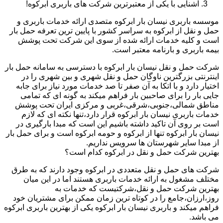
آشنایی با یکی از معتبرترین شرکت های باربری ابرکوه!
موسسه باربری نیسان بار ابرکوه متصدی ارائه خدمات باربری و
حمل و نقل از ابرکوه به سراسر کشور با پایین ترین تعرفه حمل بار
است و کلیه خدمات ارائه شده از سوی این شرکت تحت پوشش
بیمه باربری و بارنامه معتبر است.
شرکت حمل و نقل نیسان بار ابرکوه با دسترسی به سامانه حمل بار
اینترنتی بزرگترین ناوگان حمل و نقل شهری و بین شهری را در
اختیار دارد و با اتکا به آن صفر تا صد خدمات مورد نیاز برای جابه
جایی بار را برای صاحبین بار فراهم میکند به گونه ای که تمامی
مناطق شمالی،جنوبی،شرقی،غربی و مرکزی ایران تحت پوشش
خدمات باربری نیسان بار ابرکوه قرار دارد،تنها نکته ای که لازم
است بر روی آن تاکید داشته باشیم این است که مبدا بارگیری در
نیسان بار ابرکوه تنها از ابرکوه و حومه ابرکوه است و برای حمل بار
از مبدا سایر شهرستان ها سرویس نداریم.
بهترین شرکت حمل و نقل در ابرکوه کدام است؟
شرکت های حمل و نقل متعددی در ابرکوه وجود دارند که به طرق
مختلف مشغول به ارائه خدمات باربری هستند اما در این میان
بهترین شرکت حمل و نقل،شرکتیست که خدمات به
روز،ارزان،جامع را در کوتاه ترین زمان ممکن برای مشتریان خود
فراهم میکند و باربری نیسان بار ابرکوه یکی از بهترین باربری ابرکوه
می باشد.