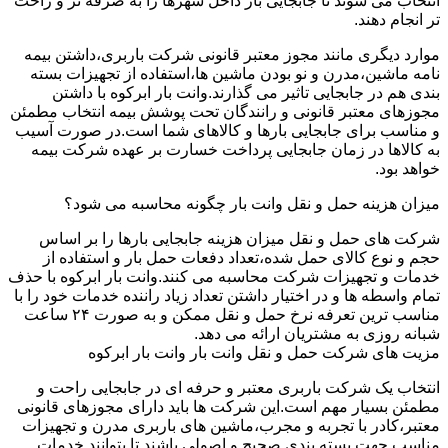
انتخاب می شوند تا جابجایی بار داخل شهرها را به صرفه تر و راحت
تر انجام دهند.
موارد دیگری مانند مجوز معتبر قانونی شرکت باربری،داشتن بیمه
نامه ماشین،مدرن و نو بودن ماشین ها،استفاده از تجهیزات بسته
بندی هم در جابجایی تاثیر می گذارند.وانت بار ابرکوه با داشتن
مجوزهای معتبر قانونی و رانندگان تحت پوشش بیمه انتخاب مطمئن
و مناسب برای جابجایی بارها و کالاهای شما است.در صورت آسیب
به کالاها در زمان جابجایی پرداخت خسارت بر عهده شرکت بیمه
خواهد بود.
میزان هزینه حمل و نقل وانت بار چگونه محاسبه می شود؟
شرکت های حمل و نقل میزان هزینه جابجایی بارها را بر اساس
حجم و نوع کالای حمل شده،تعداد دفعات حمل بار و استفاده از
خدمات و تجهیزات شرکت محاسبه می کنند.وانت بار ابرکوه با حذف
تمام واسطه ها و در اختیار داشتن تعداد زیاد راننده خدمات خود را با
مناسب ترین تعرفه نرخ حمل و نقل ممکن و به صورت ۲۴ ساعت
شبانه روزی به مشتریان ارائه می دهد.
مزیت های شرکت حمل و نقل وانت بار وانت بار ابرکوه
انتخاب یک شرکت باربری معتبر و حرفه ای در جابجایی راحت و
مطمئن بسیار مهم است.این شرکت ها باید دارای مجوزهای قانونی
معتبر،کادر با تجربه و مجرب،ماشین های باربری مدرن و تجهیزات
مناسب جهت بسته بندی صحیح و اصولی باشند تا بتوانند خدمات