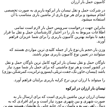
کامیون حمل بار ارزان
در شرکت حمل و نقل نیسان بار ابرکوه باربری به صورت تخصصی
انجام میشود و برای هر نوع باری از ماشین باری متناسب با آن
استفاده میشود.
بنابراین جهت درخواست سرویس حمل بار لازم است تمامی
اطلاعات مربوط به بار را در اختیار کارشناسان حمل و نقل ما قرار
دهید تا بتوانند بهترین کامیون باربری را برای شما عزیزان فراهم
آورند.
وزن بار،حجم بار،نوع بار از جمله کلیدی ترین مواردی هستند که
میتوانند در تعیین نوع کامیون باربری موثر باشند.
ناوگان حمل و نقل نیسان بار ابرکوه کامل ترین ناوگان حمل و نقل
در کشور است و هر نوع ماشینی که برای حمل بار شما مورد نیاز
باشد (نیسان،خاور،تک،جفت،تریلی،ایسوزو،ترانزیت،کمرشکن،بوژی)
را میتواند با ارزان ترین نرخ کرایه باربری برایتان فراهم آورد.
نیسان بار ارزان در ابرکوه
نیسان ارزان ترین ماشین باربری است که برای ارسال بار به
صورت شهری و بین شهری مورد نیاز است و برای افرادی که به
دنبال راهی سریع و وآسان برای جابه جایی بارهایشان هستند بهترین