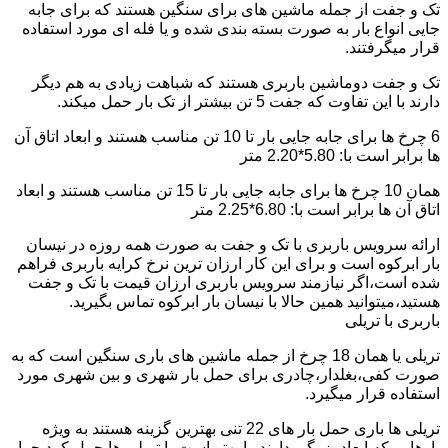
تک و جفت از جمله ماشین های برای سنگین هستند که برای جابه
جایی انواع بار به صورت بسته بندی شده و یا فله ای مورد استفاده
قرار میگرفتند.
تک و جفت دوماشین باربری هستند که شباهت زیادی به هم دیگر
دارند با این تفاوت که جفت 5 تن بیشتر از تک بار حمل میکند.
6 چرخ ها برای جابه جایی بار تا 10 تن مناسب هستند و ابعاد اتاق آن
ها برابر است با: 5.80*2.20 متر
همان 10 چرخ ها برای جابه جایی بار تا 15 تن مناسب هستند و ابعاد
اتاق آن ها برابر است با: 6.80*2.25 متر
ارائه سرویس باربری با تک و جفت به صورت همه روزه در نیسان
بار ابرکوه است و برای این کار ارزان ترین نرخ کرایه باربری فراهم
شده است،اگر نیازمند سرویس باربری ارزان قیمت با تک و جفت
هستید،میتوانید همین حالا با نیسان بار ابرکوه تماس بگیرید.
باربری با تریلی
تریلی یا همان 18 چرخ از جمله ماشین های باری سنگین است که به
صورت کفی،بغلدار،چادری برای حمل بار شهری و بین شهری مورد
استفاده قرار میگیرد.
تریلی ها باری حمل بار های 22 تنی بهترین گزینه هستند به ویژه
بارهایی که ابعاد بزرگی دارند را بهتر است با تریلی ها حمل کرد چرا