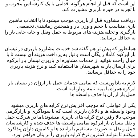
این است که قبل از انجام هرگونه اقدامی با یک کارشناس مجرب و
با تجربه در حوزه باربری مشورت کند.
دریافت مشاوره قبل از باربری موجب میشود تا با انتخاب ماشین
باری متناسب با حجم و وزن بار و همچنین زمانبندی تخصصی
بارگیری و تخلیه،هزینه های مربوط به حمل ونقل و جابه جایی بار را
به حداقل برسانید.
همانطور که پیش تر هم گفته شد خدمات مشاوره باربری در نیسان
بار ابرکوه کاملا رایگان است و نیاز به پرداخت هزینه ای نیست تا با
خیال راحت بتوانید از خدمات مشاوره ای باربری نیسان بار ابرکوه
برای ارسال بار به شهرستان ها استفاده کنید و نرخ هزینه باربری
خود را به حداقل برسانید.
لازم به یادآوریست که تمامی خدمات حمل بار ارزان در نیسان بار
ابرکوه همراه با بیمه نامه و بارنامه است.
حمل بار ارزان با حذف واسطه ها
یکی از عواملی که موجب افزایش نرخ کرایه های باربری میشود
وجود واسطه ها و دلالان باربری است که با سوداگری و بازارگرمی
موجب بالا رفتن نرخ کرایه های باربری میشوند،اما در شرکت حمل
و نقل نیسان بار ابرکوه تمامی واسطه ها حذف شده و کارشناسان
حمل و نقل به صورت مستقیم با راننده ها و کامیون داران مذاکره
میکنند تا بتوانند کمترین نرخ کرایه باربری را برایتان فراهم آورد.