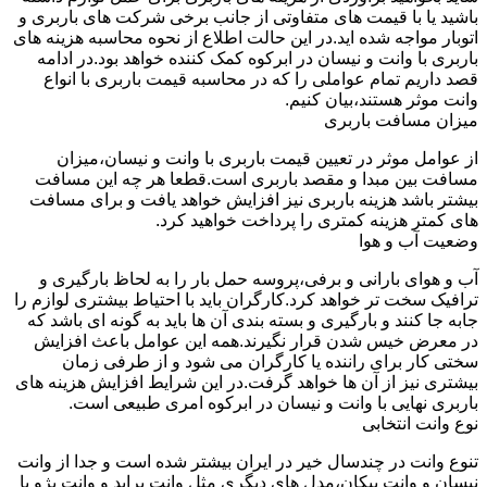
باشید یا با قیمت های متفاوتی از جانب برخی شرکت های باربری و
اتوبار مواجه شده اید.در این حالت اطلاع از نحوه محاسبه هزینه های
باربری با وانت و نیسان در ابرکوه کمک کننده خواهد بود.در ادامه
قصد داریم تمام عواملی را که در محاسبه قیمت باربری با انواع
وانت موثر هستند،بیان کنیم.
میزان مسافت باربری
از عوامل موثر در تعیین قیمت باربری با وانت و نیسان،میزان
مسافت بین مبدا و مقصد باربری است.قطعا هر چه این مسافت
بیشتر باشد هزینه باربری نیز افزایش خواهد یافت و برای مسافت
های کمتر هزینه کمتری را پرداخت خواهید کرد.
وضعیت آب و هوا
آب و هوای بارانی و برفی،پروسه حمل بار را به لحاظ بارگیری و
ترافیک سخت تر خواهد کرد.کارگران باید با احتیاط بیشتری لوازم را
جابه جا کنند و بارگیری و بسته بندی آن ها باید به گونه ای باشد که
در معرض خیس شدن قرار نگیرند.همه این عوامل باعث افزایش
سختی کار برای راننده یا کارگران می شود و از طرفی زمان
بیشتری نیز از آن ها خواهد گرفت.در این شرایط افزایش هزینه های
باربری نهایی با وانت و نیسان در ابرکوه امری طبیعی است.
نوع وانت انتخابی
تنوع وانت در چندسال خیر در ایران بیشتر شده است و جدا از وانت
نیسان و وانت پیکان،مدل های دیگری مثل وانت پراید و وانت پژو با