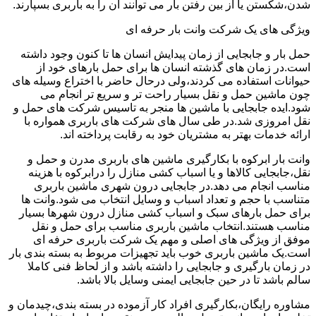
شدن،شکستن یا از بین رفتن بار می توانند آن را به باربری بسپارند.
ویژگی های یک شرکت وانت بار حرفه ای
حمل بار و جابجایی از زمان پیدایش انسان ها تا کنون وجود داشته
است.در زمان های گذشته انسان ها برای حمل بارهای خود از
حیوانات استفاده می کردند،ولی درحال حاضر با اختراع وسیله های
چون ماشین حمل و نقل بسیار راحت تر و سریع تر انجام می
شود.ایده جابجایی با ماشین ها منجر به تاسیس شرکت های حمل و
نقل امروزی شد.در طی سال های شرکت های باربری همواره با
ارائه خدمات بهتر به مشتریان خود به رقابت پرداخته اند.
وانت بار ابرکوه با بکارگیری ماشین های باربری مدرن و حمل و
نقل،جابجایی کالاها و یا اسباب کشی منازل را درابرکوه با هزینه
مناسب انجام می دهد.در جابجایی درون شهری ماشین باربری
متناسب با حجم و تعداد اسباب و وسایل انتخاب می شود.وانت ها
برای حمل بارهای سبک و اسباب کشی منازل درون شهرها بسیار
مناسب هستند.انتخاب ماشین باربری مناسب برای حمل و نقل
موفق از ویژگی های اصلی و مهم یک شرکت باربری حرفه ای
است.یک ماشین باربری خوب باید تجهیزات مربوط به بسته بندی بار
در زمان بارگیری و جابجایی را داشته باشد و از لحاظ فنی کاملا
سالم باشد تا در حین جابجایی ایمنی وسایل بالا باشد.
مشاوره رایگان،بکارگیری افراد کار آزموده در بسته بندی،چیدمان و