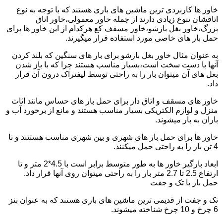
خاور ها کاربردی ترین ماشین های باری هستند که با توجه به نوع
اتاقشان تنوع زیادی دارند از جمله خاور معمولی،خاور اتاق
بزرگ،خاور بغل بازشو،خاور مسقف کع هرکدام از این خاور ها برای
حمل بار های خاصی مورد استفاده قرار میگیرند.
به عنوان مثال خاور بغل بازشو برای بار های سنگین که بلند کردن
آنها با دست سخت است،بسیار مناسب هستند چرا که با باز شدن
بغل های آن میتوان بار را به راحتی توسط لیفتراک درون آن قرار
داد.
خاور های مسقف و اتاق دار برای حمل بار های حساس مانند اثاث
منزل و لوازم الکتریکی بسیار مناسب هستند و مانع از برخورد آب و
باران به بار میشوند.
خاور ها برای حمل بار های شهری و بین شهری مناسب هستنند و تا
4 تن بار را به راحتی حمل میکنند.
ابعاد بارگیر خاور ها به طور متوسط برابر است با 4.5*2 متر و تا
ارتفاع 2.5 تا 2.7 متر بار را به راحتی میتوان روی آنها قرار داد.
حمل بار با تک و جفت
تک و جفت از قدیمی ترین ماشین های باری هستند که به عنوان بنز
6 چرخ و 10 چرخ شناخته میشوند.