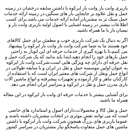
باربری وانت بار وانت بار ابرکوه با داشتن سابقه درخشان در زمینه
حمل و نقل علاوه بر جابجایی بار های سنگین،در زمینه ارائه خدمات
حمل سبک تر به مشتریان آماده ارائه خدمات می باشد.برای کسب
اطلاعات بیشتر در زمینه آشنایی با اصول اولیه باربری وانت بار و
نیسان بار با ما همراه باشید.
اگر به دنبال یک شرکت باربری خوب و مطمئن برای حمل کالاهای
خود هستند ما به شما شرکت وانت بار وانت بار ابرکوه را پیشنهاد
می کنیم،تا با بهره گیری از خدمات حرفه ای این اتوبار به راحتی
حمل بارهای خود را انجام دهید.ابتدا باید بدانید که یک شرکت حمل و
نقل حرفه ای دارای چه ویژگی هایی است،شرکت وانت بار ابرکوه
به عنوان اولین موسسه حمل و نقل در ایران و با سابقه طولانی در
انواع حمل ونقل از شرکت های معتبر ایران است که با استفاده از
کارکنان ماهر و کار آزموده و تجهیزات پیشرفته و انواع ماشین آلات
باری مدرن حمل و نقل در ابرکوه و سراسر ایران انجام می دهد.
برای آشنایی بیشتر با خدمات حرفه ای وانت بار ابرکوه در این مقاله
همراه ما باشید.
حمل و نقل کالا و محصولات،دارای اصول و استاندارد های خاصی
است که می توانند نقش موثری در انتخاب مشتریان داشته باشند و
عموما باربری های بزرگ همچون شرکت وانت بار ابرکوه با داشتن
ماشین های حمل متفاوت،پاسخگو نیاز مشتریان در سراسر کشور