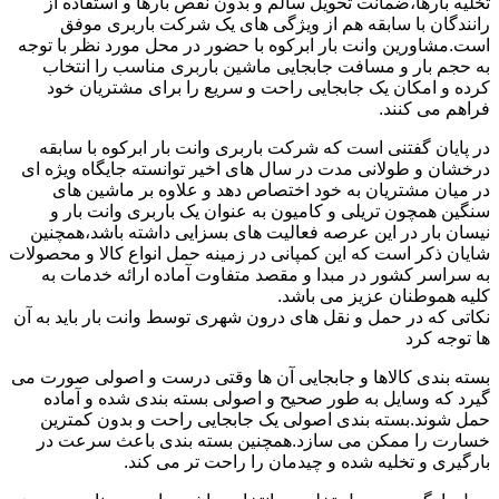
تخلیه بارها،ضمانت تحویل سالم و بدون نقص بارها و استفاده از
رانندگان با سابقه هم از ویژگی های یک شرکت باربری موفق
است.مشاورین وانت بار ابرکوه با حضور در محل مورد نظر با توجه
به حجم بار و مسافت جابجایی ماشین باربری مناسب را انتخاب
کرده و امکان یک جابجایی راحت و سریع را برای مشتریان خود
فراهم می کنند.
در پایان گفتنی است که شرکت باربری وانت بار ابرکوه با سابقه
درخشان و طولانی مدت در سال های اخیر توانسته جایگاه ویژه ای
در میان مشتریان به خود اختصاص دهد و علاوه بر ماشین های
سنگین همچون تریلی و کامیون به عنوان یک باربری وانت بار و
نیسان بار در این عرصه فعالیت های بسزایی داشته باشد،همچنین
شایان ذکر است که این کمپانی در زمینه حمل انواع کالا و محصولات
به سراسر کشور در مبدا و مقصد متفاوت آماده ارائه خدمات به
کلیه هموطنان عزیز می باشد.
نکاتی که در حمل و نقل های درون شهری توسط وانت بار باید به آن
ها توجه کرد
بسته بندی کالاها و جابجایی آن ها وقتی درست و اصولی صورت می
گیرد که وسایل به طور صحیح و اصولی بسته بندی شده و آماده
حمل شوند.بسته بندی اصولی یک جابجایی راحت و بدون کمترین
خسارت را ممکن می سازد.همچنین بسته بندی باعث سرعت در
بارگیری و تخلیه شده و چیدمان را راحت تر می کند.