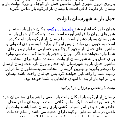
باربری درون شهری،انواع ماشین حمل بار کوچک و بزرگ،وانت بار و
نیسان بار دارید: کافی است با نیسان بار ابرکوه بار تماس بگیرید.
حمل بار به شهرستان با وانت
همان طور که اشاره شد
وانت بار ابرکوه
،امکان حمل بار به تمام
شهرهای ایران را فراهم آورده است.صد البته که کار حمل بار به
شهرستان بسیار دشوار است اما نیسان بار ابرکوه بار ثابت کرده
است به خوبی می تواند از پس این کار برآید.با بسته بندی اصولی و
ماشین های حمل بار مجهز کوچکترین خسارتی به لوازم و بارهای
شما وارد نخواهد شد.اگر میزان و حجم بار شما کم است می توانید
برای حمل بار به شهرستان از وانت استفاده نمایید.برای انتخاب
ماشین حمل بار به شهرستان باید حجم و وزن بار،مدت زمان ارسال
را درنظر بگیرید و بهترین گزینه را انتخاب نمایید.مشاوران ما در این
زمینه شما را راهنمایی خواهند کرد پس خیالتان راحت باشد.نیسان
بار ابرکوه بار از بتدا تا انتهای جابجایی با شما خواهد بود.
وانت بار تلفنی و ارزان در ابرکوه
نیسان بار ابرکوه بار امکان وانت بار تلفنی را هم برای مشتریان خود
فراهم آورده است.با یک تماس کافی است تا نیروهای ما در محل
حاضر شوند و در امر اسباب کشی یاری رسان شما باشند.وانت بار
تلفنی در تمام مناطق ابرکوه دارای شعبه می باشد و تمام خدمات
باربری و حمل بار را با بهترین کیفیت به شما ارائه می دهد.