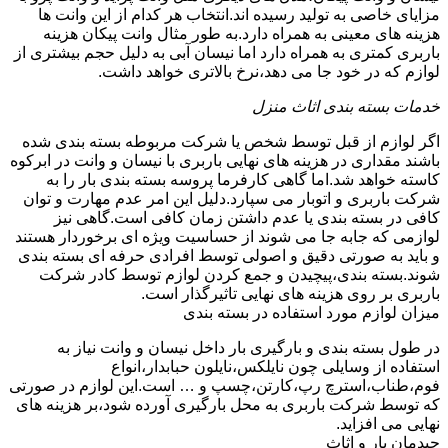
مزایای خاصی به تولید رسیده اند.انتخاب هر کدام از این وانت ها
هزینه های معینی به همراه دارد.به طور مثال وانت پیکان هزینه
باربری کمتری به همراه دارد اما نیسان آبی به دلیل حجم بیشتری از
لوازم که در خود جا می دهد،نرخ بالاتری خواهد داشت.
خدمات بسته بندی اثاث منزل
اگر لوازم از قبل توسط شخص یا شرکت مربوطه بسته بندی شده
باشند مقداری در هزینه های نهایی باربری با نیسان و وانت در ابرکوه
کاسته خواهد شد.اما گاهی کارفرما پروسه بسته بندی بار را به
شرکت باربری و اتوبار می سپارد.دلیل این امر عدم مهارت و توان
کافی در بسته بندی یا عدم داشتن زمان کافی است.گاهی نیز
لوازمی که جابه جا می شوند از حساسیت ویژه ای برخوردار هستند
و باید به صورتی دقیق و اصولی توسط افرادی حرفه ای بسته بندی
شوند.بسته بندی،پیچیدن و جمع کردن لوازم توسط کادر شرکت
باربری بر روی هزینه های نهایی تاثیرگذار است.
میزان لوازم مورد استفاده در بسته بندی
در طول بسته بندی و بارگیری بار داخل نیسان و وانت نیاز به
استفاده از وسایلی چون نایلکس،نایلون حبابدار،انواع
فوم،طناب،استرچ رپ،کارتن،چسپ و … است.این لوازم در صورتی
که توسط شرکت باربری به محل بارگیری آورده شود،بر هزینه های
نهایی می افزاید.
چیدمان بار و اثاث