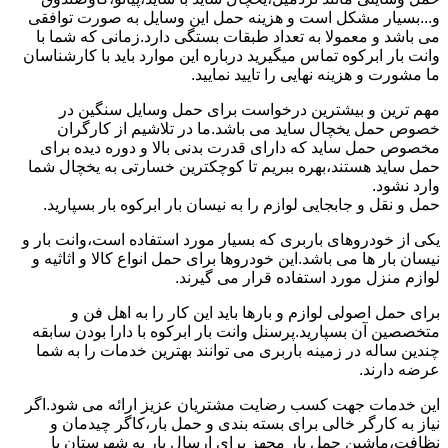
و...بسیار مشکل است و هزینه حمل این وسایل به صورت توافقی
می باشد و معمولا به تعداد طبقات بستگی دارد.زمانی که شما با
وانت بار ابرکوه تماس میگیرید درباره این موارد باید با کارشناسان
ما مشورت و هزینه نهایی را تایید نمایید.
مهم ترین و بیشترین درخواست برای حمل وسایل سنگین در
خصوص حمل یخچال ساید می باشد.ما در تلاشیم از کارگران
مخصوص حمل ساید که دارای قدرت بدنی بالا و دوره دیده برای
حمل ساید هستند،بهره ببریم تا کوچکترین خسارتی به یخچال شما
وارد نشود.
حمل و نقل و جابجایی لوازم را به نیسان بار ابرکوه بار بسپارید.
یکی از خودروهای باربری که بسیار مورد استفاده است،وانت بار و
نیسان بار ها می باشد.این خودروها برای حمل انواع کالا و اثاثیه و
لوازم منزل مورد استفاده قرار می گیرند.
برای حمل اصولی لوازم و بارها باید این کار را به اهل فن و
متخصصین آن بسپارید.پرسنل وانت بار ابرکوه با دارا بودن سابقه
چندین ساله در زمینه باربری می توانند بهترین خدمات را به شما
عرضه دارند.
این خدمات جهت کسب رضایت مشتریان عزیز ارائه می شود.اگر
نیاز به کارگر خالی برای بسته بندی و حمل بار،کاگر چیدمان و
نظافت،ماشین حمل بار مجهز برای ارسال بار به شهرستان یا