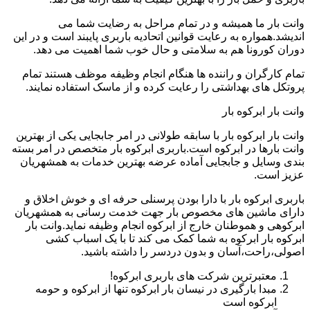
وانت بار ما همیشه و در تمام مراحل به رضایت شما می
اندیشد.همواره به رعایت قوانین اتحادیه باربری پایبند است و در این
دوران کورونا هم به سلامتی و حال خوب شما اهمیت می دهد.
تمام کارگران و راننده ها هنگام انجام وظیفه موظف هستند تمام
پروتکل های بهداشتی را رعایت کرده و از ماسک استفاده نمایند.
وانت بار ابرکوه بار
وانت بار ابرکوه بار با سابقه طولانی در امر جابجایی یکی از بهترین
وانت بارها در ابرکوه است.باربری ابرکوه بار متخصص در امر بسته
بندی وسایل و جابجایی آماده عرضه بهترین خدمات به همشهریان
عزیز است.
باربری ابرکوه بار با دارا بودن پرسنلی حرفه ای و خوش اخلاق و
دارای ماشین های مخصوص بار جهت خدمت رسانی به همشهریان
ابرکوهی و هموطنان خارج از ابرکوه انجام وظیفه نماید.وانت بار
ابرکوه بار ابرکوه به شما کمک می کند تا با یک اسباب کشی
اصولی،راحت،آسان و بدون دردسر را داشته باشید.
معتبرترین شرکت های باربری ابرکوه!
مبدا بارگیری در نیسان بار ابرکوه تنها از ابرکوه و حومه
ابرکوه است