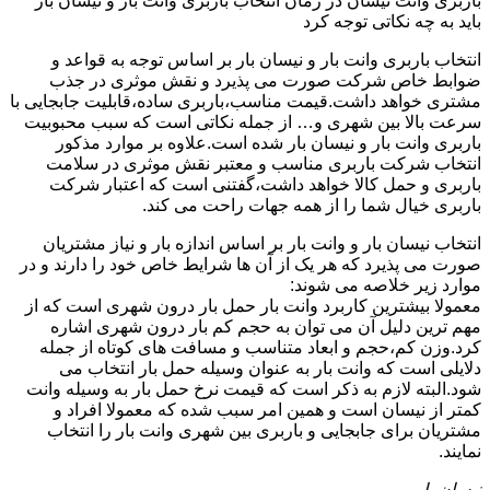
باربری وانت نیسان در زمان انتخاب باربری وانت بار و نیسان بار
باید به چه نکاتی توجه کرد
انتخاب باربری وانت بار و نیسان بار بر اساس توجه به قواعد و
ضوابط خاص شرکت صورت می پذیرد و نقش موثری در جذب
مشتری خواهد داشت.قیمت مناسب،باربری ساده،قابلیت جابجایی با
سرعت بالا بین شهری و… از جمله نکاتی است که سبب محبوبیت
باربری وانت بار و نیسان بار شده است.علاوه بر موارد مذکور
انتخاب شرکت باربری مناسب و معتبر نقش موثری در سلامت
باربری و حمل کالا خواهد داشت،گفتنی است که اعتبار شرکت
باربری خیال شما را از همه جهات راحت می کند.
انتخاب نیسان بار و وانت بار بر اساس اندازه بار و نیاز مشتریان
صورت می پذیرد که هر یک از آن ها شرایط خاص خود را دارند و در
موارد زیر خلاصه می شوند:
معمولا بیشترین کاربرد وانت بار حمل بار درون شهری است که از
مهم ترین دلیل آن می توان به حجم کم بار درون شهری اشاره
کرد.وزن کم،حجم و ابعاد متناسب و مسافت های کوتاه از جمله
دلایلی است که وانت بار به عنوان وسیله حمل بار انتخاب می
شود.البته لازم به ذکر است که قیمت نرخ حمل بار به وسیله وانت
کمتر از نیسان است و همین امر سبب شده که معمولا افراد و
مشتریان برای جابجایی و باربری بین شهری وانت بار را انتخاب
نمایند.
نیسان بار