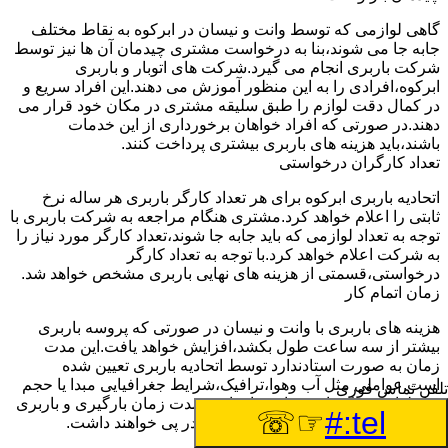
گاهی لوازمی که توسط وانت و نیسان در ابرکوه به نقاط مختلف
جابه جا می شوند،بنا به درخواست مشتری چیدمان آن ها نیز توسط
شرکت باربری انجام می گیرد.شرکت های اتوبار و باربری
ابرکوه،افرادی را به این منظور آموزش می دهند.این افراد سریع و
در کمال دقت لوازم را طبق سلیقه مشتری در مکان خود قرار می
دهند.در صورتی که افراد خواهان برخورداری از این خدمات
باشند،باید هزینه های باربری بیشتری پرداخت کنند.
تعداد کارگران درخواستی
اتحادیه باربری ابرکوه برای هر تعداد کارگر باربری هر ساله نرخ
ثابتی را اعلام خواهد کرد.مشتری هنگام مراجعه به شرکت باربری با
توجه به تعداد لوازمی که باید جابه جا شوند،تعداد کارگر مورد نیاز را
به شرکت اعلام خواهد کرد.با توجه به تعداد کارگر
درخواستی،قسمتی از هزینه های نهایی باربری مشخص خواهد شد.
زمان اتمام کار
هزینه های باربری با وانت و نیسان در صورتی که پروسه باربری
بیشتر از سه ساعت طول بکشد،افزایش خواهد یافت.این مدت
زمان به صورت استادندارد توسط اتحادیه باربری تعیین شده
است.عواملی مثل آب وهوا،ترافیک،شرایط جغرافیایی مبدا یا حجم
تلفن تماس فوری
زیاد لوازم ممکن است باعث افزایش مدت زمان بارگیری و باربری
☞☏
tel:#
شوند که افزایش هزینه های باربری را در پی خواهند داشت.
تعداد طبقات ساختمان مبدا و مقصد