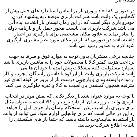
در صورتی که ابعاد و وزن بار بر اساس استاندارد های حمل بیش از
گنجایش یک وانت باشد،شرکت باربری موظف به پیشنهاد کردن
خودرو باری دیگر است که در این زمان نیسان بار انتخاب ایده آلی
می باشد.شرکت باربری می بایست مجوز حمل بار و بارنامه دولتی
را صادر نماید به علاوه مکان مشخصی برای بارگیری در اختیار
داشته باشد.در صورتی که بار در مکان مورد نظر مشتری بارگیری
شود لازم به صدور رسید می باشد.
چنانچه برخی مشتریان بدون توجه به موارد فوق و صرفا به جهت
پرداخت هزینه کمتر کالا یا محصولات خود را به ماشین باربری ناآشنا
بسپارد مسئولیت کلیه مشکلات پیش آمده با خود آن ها می
باشد.شرکت باربری وانت بار ابرکوه با داشتن رانندگان مجرب و کار
آزموده با بسته بندی و بارچینی درست بار از بروز هر گونه اتفاق غیر
مترقبه همچون گمشدن بار،آسیب به کالا و غیره جلوگیری می کند.
با توجه به موارد عنوان شده،از دیگر نکاتی که نقش موثر در انتخاب
باربری وانت بار و نیسان بار دارد نوع بار و کالا است،به عنوان مثال
برای باربری بار آسیب پذیر استحکام نیسان بار حرف اول را خواهد
زد این در حالی است که برای جابجایی لوازم سبک می توانید از وانت
بار استفاده نمایید.توجه داشته باشید که حتما بار های شکستنی را
باید به اطلاع شرکت برسانید.
حمل بار وانت و نیسان به شهرستان