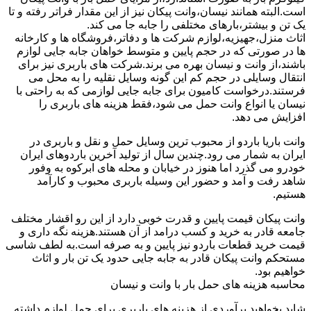
است.البته همانند نیسان،وانت پیکان نیز از این مقدار فراتر رفته و تا
یک تن و بیشتر،بارهای مختلفی را جابه جا می کند.
اثاث منزل،جهیزیه،لوازم شرکت ها و دفاتر،فروشگاه ها و کارخانه
ها در صورتی که در حجم پایین و متوسط خواهان جابه جایی لوازم
باشند،از وانت و نیسان بهره می برند.شرکت های باربری نیز برای
انتقال وسایلی در حجم کم این گونه وسایل نقلیه را به محل می
فرستند.درخواست کامیون برای جابه جایی لوازمی که به راحتی با
نیسان یا انواع وانت حمل می شود،فقط هزینه های باربری را
افزایش می دهد.
وانت باریا باردو از محبوب ترین وسایل حمل و نقل و باربری در
ایران به شمار می رود.چندین سال از تولید آخرین باردوهای ایران
خودرو می گذرد اما هنوز در خیابان و محله های ابرکوه به وفور
شاهد رفت و آمد و حضور این وسیله باربری محبوب و کارآمد
هستیم.
وانت پیکان قیمت پایین و قدرت خوبی دارد از این رو اقشار مختلف
جامعه قادر به خرید و کسب درامد از آن هستند.هزینه نگه داری و
قیمت خرید قطعات باردو نیز پایین و به صرفه است.به لطف شاسی
مستحکم وانت پیکان قادر به جابه جایی حدود یک تن بار و اثاث
خواهیم بود.
محاسبه هزینه های حمل بار با وانت و نیسان
شاید بخواهید برآوردی از هزینه های باربری برای حمل لوازم داشته