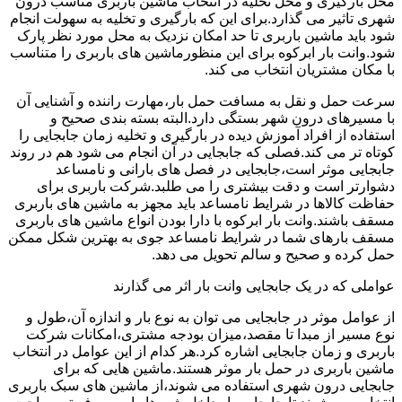
محل بارگیری و محل تخلیه در انتخاب ماشین باربری مناسب درون
شهری تاثیر می گذارد.برای این که بارگیری و تخلیه به سهولت انجام
شود باید ماشین باربری تا حد امکان نزدیک به محل مورد نظر پارک
شود.وانت بار ابرکوه برای این منظورماشین های باربری را متناسب
با مکان مشتریان انتخاب می کند.
سرعت حمل و نقل به مسافت حمل بار،مهارت راننده و آشنایی آن
با مسیرهای درون شهر بستگی دارد.البته بسته بندی صحیح و
استفاده از افراد آموزش دیده در بارگیری و تخلیه زمان جابجایی را
کوتاه تر می کند.فصلی که جابجایی در آن انجام می شود هم در روند
جابجایی موثر است،جابجایی در فصل های بارانی و نامساعد
دشوارتر است و دقت بیشتری را می طلبد.شرکت باربری برای
حفاظت کالاها در شرایط نامساعد باید مجهز به ماشین های باربری
مسقف باشند.وانت بار ابرکوه با دارا بودن انواع ماشین های باربری
مسقف بارهای شما در شرایط نامساعد جوی به بهترین شکل ممکن
حمل کرده و صحیح و سالم تحویل می دهد.
عواملی که در یک جابجایی وانت بار اثر می گذارند
از عوامل موثر در جابجایی می توان به نوع بار و اندازه آن،طول و
نوع مسیر از مبدا تا مقصد،میزان بودجه مشتری،امکانات شرکت
باربری و زمان جابجایی اشاره کرد.هر کدام از این عوامل در انتخاب
ماشین باربری در حمل بار موثر هستند.ماشین هایی که برای
جابجایی درون شهری استفاده می شوند،از ماشین های سبک باربری