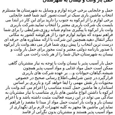
حمل و جابجایی برخی خرده لوازم و وسایل به شهرستان ها مستلزم
انتخاب ماشین باری سبک تر است،تصور کنید شما قصد جابجایی
برخی لوازم را از ابرکوه به جنوب را دارید برای این کار در ابتدا می
بایست یک شرکت باربری معتبر را انتخاب نمایید.شرکت باربری
وانت بار ابرکوه با پیگیری مداوم شبانه روزی،شرایطی را برای شما
فراهم نموده که بتوانید لوازم خود را از هرگوشه کشور به مکانی
دیگر انتقال دهید،همچنین این شرکت با ارائه مشاوره های حرفه ای
درست ترین انتخاب را پیش روی شما قرار می دهد.وانت بار ابرکوه
با صدور بارنامه دولتی معتبر و ثبت مجوز برای حمل بار وانت و
نیسان به شهرستان،خیال شما را از هر بابت راحت می کند.
حمل بار آسیب پذیر با نیسان وانت با توجه به نیاز مشتریان گاهی
ممکن است حمل مواد غذایی و مواد آسیب پذیر همچون
شیشه،گیاهان،حیوانات و… بر عهده شرکت های باربری
قرارگیرد.در چنین شرایطی،اطلاع رسانی صحیح در خصوص
محتویات بار نقش مهمی را ایفا خواهد کرد و باربری بر اساس
استاندارد ها ماشین حمل کننده متناسب را اعزام می کند.وانت بار
ابرکوه با داشتن انواع ماشین های باری متناسب با نیاز مشتریان به
سادگی می تواند در این زمینه فعالیت مثبت داشته باشد و با اعزام
نیسان بار و وانت بار امنیت حمل مواد از مبدا تا مقصد را فراهم
نماید.این ماشین ها مجهز به کلیه تجهیزات لازم برای نگهداری از
مواد آسیب پذیر هستند و مشتریان بدون نگرانی از فاسد