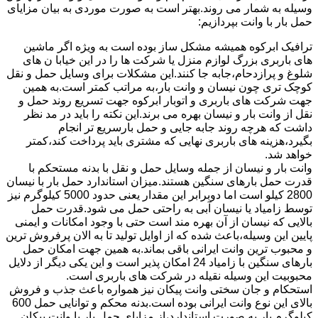
وسیله به شمار می روند.بهتر است به صورت موردی به بیان مزایای
حمل بار با وانت بپردازیم:
ترافیک ابرکوه همیشه مشکل ساز بوده است به ویژه اگر ماشین
های باربری بزرگ لوازم منزل یا شرکت ها را در این خیابا ن های
شلوغ و پرازدحام،جابه جا کنند.این مشکلات برای وسایل حمل و نقل
کوچک تری چون نیسان و وانت بار،به مراتب کمتر است.به همین
جهت شرکت های باربری و اتوبار ابرکوه جهت تسریع روند حمل و
نقل از وانت بار و نیسان بهره می برند.این نکته را باید در مد نظر
داشت که هرچه روند جابه جایی و حمل بارسریع تر انجام
بگیرد،هزینه های باربری نهایی که مشتری باید پرداخت کند،کمتر
خواهد شد.
وانت بار و نیسان از جمله وسایل حمل و نقل با بدنه مستحکم با
قدرت حمل بارهای سنگین هستند.میزان استاندارد حمل بار با نیسان
2800 کیلو است اما دوبرابر این مقدار یعنی حدود 5000 کیلوگرم نیز
توسط زامیاد یا نیسان آبی به راحتی حمل می شود.قدرت حمل
بالایی که نیسان از آن بهره مند است حتی با وجود امکانات و ایمنی
پایین این وسیله،باعث شده که از اوایل تولید تا به الان پرفروش ترین
و محبوب ترین وانت ایرانی باقی بماند.به همین جهت امکان حمل
بارهای سنگین با زامیاد 24 امکان پذیر است و این یکی دیگر از دلایل
محبوبیت این وسیله نقیله در شرکت های باربری است.
استحکام و جان سختی وانت پیکان نیز همواره باعث جذب و فروش
بالای این نوع وانت ایرانی بوده است.بدنه محکم و توانایی حمل 600
کیلوگرم بار به صورت استاندارد،از مزایای حمل بار با وانت پیکان