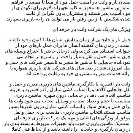
نیسان بار و وانت بار امنیت حمل مواد از مبدا تا مقصد را فراهم
نماید.این ماشین ها مجهز به کلیه تجهیزات لازم برای نگهداری از
مواد آسیب پذیر هستند و مشتریان بدون نگرانی از فاسد
شدن،شکستن یا از بین رفتن بار می توانند آن را به باربری بسپارند.
ویژگی های یک شرکت وانت بار حرفه ای
حمل بار و جابجایی از زمان پیدایش انسان ها تا کنون وجود داشته
است.در زمان های گذشته انسان ها برای حمل بارهای خود از
حیوانات استفاده می کردند،ولی درحال حاضر با اختراع وسیله های
چون ماشین حمل و نقل بسیار راحت تر و سریع تر انجام می
شود.ایده جابجایی با ماشین ها منجر به تاسیس شرکت های حمل و
نقل امروزی شد.در طی سال های شرکت های باربری همواره با
ارائه خدمات بهتر به مشتریان خود به رقابت پرداخته اند.
وانت بار افسریه با بکارگیری ماشین های باربری مدرن و حمل و
نقل،جابجایی کالاها و یا اسباب کشی منازل را درافسریه با هزینه
مناسب انجام می دهد.در جابجایی درون شهری ماشین باربری
متناسب با حجم و تعداد اسباب و وسایل انتخاب می شود.وانت ها
برای حمل بارهای سبک و اسباب کشی منازل درون شهرها بسیار
مناسب هستند.انتخاب ماشین باربری مناسب برای حمل و نقل
موفق از ویژگی های اصلی و مهم یک شرکت باربری حرفه ای
است.یک ماشین باربری خوب باید تجهیزات مربوط به بسته بندی بار
در زمان بارگیری و جابجایی را داشته باشد و از لحاظ فنی کاملا