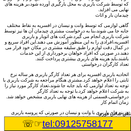
که توسط شرکت باربری به محل بارگیری آورده شود،بر هزینه های
نهایی می افزاید.
چیدمان بار و اثاث
گاهی لوازمی که توسط وانت و نیسان در افسریه به نقاط مختلف
جابه جا می شوند،بنا به درخواست مشتری چیدمان آن ها نیز توسط
شرکت باربری انجام می گیرد.شرکت های اتوبار و باربری
افسریه،افرادی را به این منظور آموزش می دهند.این افراد سریع و
در کمال دقت لوازم را طبق سلیقه مشتری در مکان خود قرار می
دهند.در صورتی که افراد خواهان برخورداری از این خدمات
باشند،باید هزینه های باربری بیشتری پرداخت کنند.
تعداد کارگران درخواستی
اتحادیه باربری افسریه برای هر تعداد کارگر باربری هر ساله نرخ
ثابتی را اعلام خواهد کرد.مشتری هنگام مراجعه به شرکت باربری با
توجه به تعداد لوازمی که باید جابه جا شوند،تعداد کارگر مورد نیاز را
به شرکت اعلام خواهد کرد.با توجه به تعداد کارگر
درخواستی،قسمتی از هزینه های نهایی باربری مشخص خواهد شد.
زمان اتمام کار
هزینه های باربری با وانت و نیسان در صورتی که پروسه باربری
تلفن تماس فوری
بیشتر از سه ساعت طول بکشد،افزایش خواهد یافت.این مدت
☞☏
tel:09125758177
زمان به صورت استادندارد توسط اتحادیه باربری تعیین شده
است.عواملی مثل آب وهوا،ترافیک،شرایط جغرافیایی مبدا یا حجم