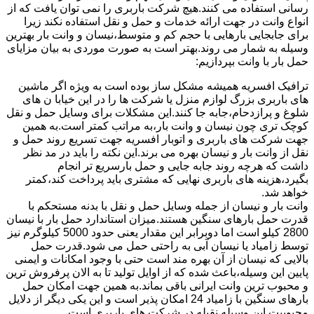
رسانی استفاده می کنند.هیچ شرکت باربری را نمی توان یافت که از
انواع وانت در جهت ارائه خدمات و حمل و نقل استفاده نکند زیرا
برای جابجایی بارهایی با حجم کم و متوسط،نیسان و وانت بار بهترین
وسیله به شمار می روند.بهتر است به صورت موردی به بیان مزایای
حمل بار با وانت بپردازیم:
ترافیک افسریه همیشه مشکل ساز بوده است به ویژه اگر ماشین
های باربری بزرگ لوازم منزل یا شرکت ها را در این خیابا ن های
شلوغ و پرازدحام،جابه جا کنند.این مشکلات برای وسایل حمل و نقل
کوچک تری چون نیسان و وانت بار،به مراتب کمتر است.به همین
جهت شرکت های باربری و اتوبار افسریه جهت تسریع روند حمل و
نقل از وانت بار و نیسان بهره می برند.این نکته را باید در مد نظر
داشت که هرچه روند جابه جایی و حمل بارسریع تر انجام
بگیرد،هزینه های باربری نهایی که مشتری باید پرداخت کند،کمتر
خواهد شد.
وانت بار و نیسان از جمله وسایل حمل و نقل با بدنه مستحکم با
قدرت حمل بارهای سنگین هستند.میزان استاندارد حمل بار با نیسان
2800 کیلو است اما دوبرابر این مقدار یعنی حدود 5000 کیلوگرم نیز
توسط زامیاد یا نیسان آبی به راحتی حمل می شود.قدرت حمل
بالایی که نیسان از آن بهره مند است حتی با وجود امکانات و ایمنی
پایین این وسیله،باعث شده که از اوایل تولید تا به الان پرفروش ترین
و محبوب ترین وانت ایرانی باقی بماند.به همین جهت امکان حمل
بارهای سنگین با زامیاد 24 امکان پذیر است و این یکی دیگر از دلایل
محبوبیت این وسیله نقیله در شرکت های باربری است.