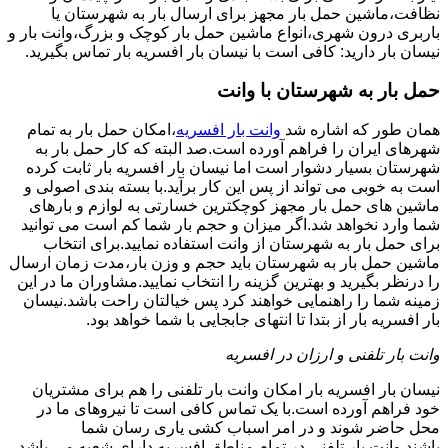
نظافت،ماشین حمل بار مجهز برای ارسال بار به شهرستان یا
باربری درون شهری،انواع ماشین حمل بار کوچک و بزرگ،وانت بار و
نیسان بار دارید: کافی است با نیسان بار افسریه بار تماس بگیرید.
حمل بار به شهرستان با وانت
همان طور که اشاره شد
وانت بار افسریه
،امکان حمل بار به تمام
شهرهای ایران را فراهم آورده است.صد البته که کار حمل بار به
شهرستان بسیار دشوار است اما نیسان بار افسریه بار ثابت کرده
است به خوبی می تواند از پس این کار برآید.با بسته بندی اصولی و
ماشین های حمل بار مجهز کوچکترین خسارتی به لوازم و بارهای
شما وارد نخواهد شد.اگر میزان و حجم بار شما کم است می توانید
برای حمل بار به شهرستان از وانت استفاده نمایید.برای انتخاب
ماشین حمل بار به شهرستان باید حجم و وزن بار،مدت زمان ارسال
را درنظر بگیرید و بهترین گزینه را انتخاب نمایید.مشاوران ما در این
زمینه شما را راهنمایی خواهند کرد پس خیالتان راحت باشد.نیسان
بار افسریه بار از بتدا تا انتهای جابجایی با شما خواهد بود.
وانت بار تلفنی و ارزان در افسریه
نیسان بار افسریه بار امکان وانت بار تلفنی را هم برای مشتریان
خود فراهم آورده است.با یک تماس کافی است تا نیروهای ما در
محل حاضر شوند و در امر اسباب کشی یاری رسان شما
باشند.وانت بار تلفنی در تمام مناطق افسریه دارای شعبه می باشد