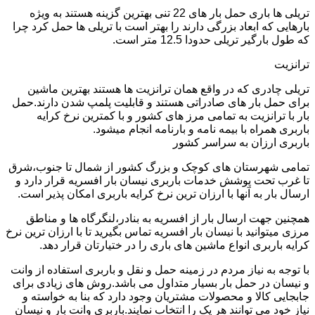
تریلی ها باری حمل بار های 22 تنی بهترین گزینه هستند به ویژه
بارهایی که ابعاد بزرگی دارند را بهتر است با تریلی ها حمل کرد چرا
که طول بارگیر تریلی حدودا 12.5 متر است.
ترانزیت
تریلی چادری که در واقع همان ترانزیت ها هستند بهترین ماشین
برای حمل بار های صادراتی هستند و قابلیت پلمپ شدن دارند.حمل
بار با ترانزیت به تمامی مرز های کشور و با کمترین نرخ کرایه
باربری همراه با بیمه نامه و بارنامه انجام میشود.
باربری ارزان به سراسر کشور
تمامی شهرستان های کوچک و بزرگ کشور از شمال تا جنوب،شرق
تا غرب تحت پوشش خدمات باربری نیسان بار افسریه قرار دارد و
ارسال بار به آنها با ارزان ترین نرخ کرایه باربری امکان پذیر است.
همچنین جهت ارسال بار از افسریه به بنادر،لنگرگاه ها و مناطق
مرزی میتوانید با نیسان بار افسریه تماس بگیرید تا با ارزان ترین نرخ
کرایه باربری انواع ماشین های باری را در ختیارتان قرار دهد.
با توجه به نیاز مردم در زمینه حمل و نقل و باربری استفاده از وانت
و نیسان در حمل بار بسیار متداول می باشد.روش های زیادی برای
جابجایی کالا و محصولات مشتریان وجود دارد که بنا به خواسته و
نیاز خود می توانند هر یک را انتخاب نمایند.باربری وانت بار و نیسان