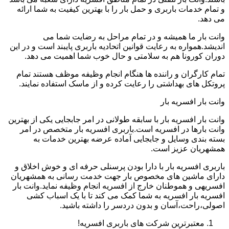
و تمام خدمات باربری و حمل بار را با بهترین کیفیت به شما ارائه
می دهد.
وانت بار ما همیشه و در تمام مراحل به رضایت شما می
اندیشد.همواره به رعایت قوانین اتحادیه باربری پایبند است و در این
دوران کورونا هم به سلامتی و حال خوب شما اهمیت می دهد.
تمام کارگران و راننده ها هنگام انجام وظیفه موظف هستند تمام
پروتکل های بهداشتی را رعایت کرده و از ماسک استفاده نمایند.
وانت بار افسریه بار
وانت بار افسریه بار با سابقه طولانی در امر جابجایی یکی از بهترین
وانت بارها در افسریه است.باربری افسریه بار متخصص در امر
بسته بندی وسایل و جابجایی آماده عرضه بهترین خدمات به
همشهریان عزیز است.
باربری افسریه بار با دارا بودن پرسنلی حرفه ای و خوش اخلاق و
دارای ماشین های مخصوص بار جهت خدمت رسانی به همشهریان
افسریهی و هموطنان خارج از افسریه انجام وظیفه نماید.وانت بار
افسریه بار افسریه به شما کمک می کند تا با یک اسباب کشی
اصولی،راحت،آسان و بدون دردسر را داشته باشید.
معتبرترین شرکت های باربری افسریه!