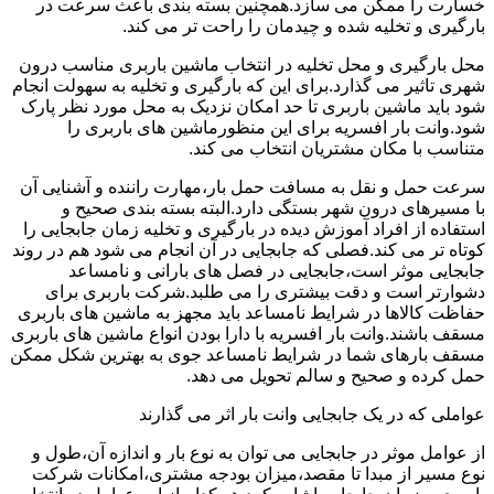
خسارت را ممکن می سازد.همچنین بسته بندی باعث سرعت در
بارگیری و تخلیه شده و چیدمان را راحت تر می کند.
محل بارگیری و محل تخلیه در انتخاب ماشین باربری مناسب درون
شهری تاثیر می گذارد.برای این که بارگیری و تخلیه به سهولت انجام
شود باید ماشین باربری تا حد امکان نزدیک به محل مورد نظر پارک
شود.وانت بار افسریه برای این منظورماشین های باربری را
متناسب با مکان مشتریان انتخاب می کند.
سرعت حمل و نقل به مسافت حمل بار،مهارت راننده و آشنایی آن
با مسیرهای درون شهر بستگی دارد.البته بسته بندی صحیح و
استفاده از افراد آموزش دیده در بارگیری و تخلیه زمان جابجایی را
کوتاه تر می کند.فصلی که جابجایی در آن انجام می شود هم در روند
جابجایی موثر است،جابجایی در فصل های بارانی و نامساعد
دشوارتر است و دقت بیشتری را می طلبد.شرکت باربری برای
حفاظت کالاها در شرایط نامساعد باید مجهز به ماشین های باربری
مسقف باشند.وانت بار افسریه با دارا بودن انواع ماشین های باربری
مسقف بارهای شما در شرایط نامساعد جوی به بهترین شکل ممکن
حمل کرده و صحیح و سالم تحویل می دهد.
عواملی که در یک جابجایی وانت بار اثر می گذارند
از عوامل موثر در جابجایی می توان به نوع بار و اندازه آن،طول و
نوع مسیر از مبدا تا مقصد،میزان بودجه مشتری،امکانات شرکت