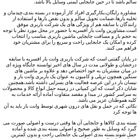
سالم باشد تا در حین جابجایی ایمنی وسایل بالا باشد.
مشاوره رایگان،بکارگیری افراد کار آزموده در بسته بندی،چیدمان و
تخلیه بارها،ضمانت تحویل سالم و بدون نقص بارها و استفاده از
رانندگان با سابقه هم از ویژگی های یک شرکت باربری موفق
است.مشاورین وانت بار افسریه با حضور در محل مورد نظر با توجه
به حجم بار و مسافت جابجایی ماشین باربری مناسب را انتخاب
کرده و امکان یک جابجایی راحت و سریع را برای مشتریان خود
فراهم می کنند.
در پایان گفتنی است که شرکت باربری وانت بار افسریه با سابقه
درخشان و طولانی مدت در سال های اخیر توانسته جایگاه ویژه ای
در میان مشتریان به خود اختصاص دهد و علاوه بر ماشین های
سنگین همچون تریلی و کامیون به عنوان یک باربری وانت بار و
نیسان بار در این عرصه فعالیت های بسزایی داشته باشد،همچنین
شایان ذکر است که این کمپانی در زمینه حمل انواع کالا و محصولات
به سراسر کشور در مبدا و مقصد متفاوت آماده ارائه خدمات به
کلیه هموطنان عزیز می باشد.
نکاتی که در حمل و نقل های درون شهری توسط وانت بار باید به آن
ها توجه کرد
بسته بندی کالاها و جابجایی آن ها وقتی درست و اصولی صورت می
گیرد که وسایل به طور صحیح و اصولی بسته بندی شده و آماده
حمل شوند.بسته بندی اصولی یک جابجایی راحت و بدون کمترین