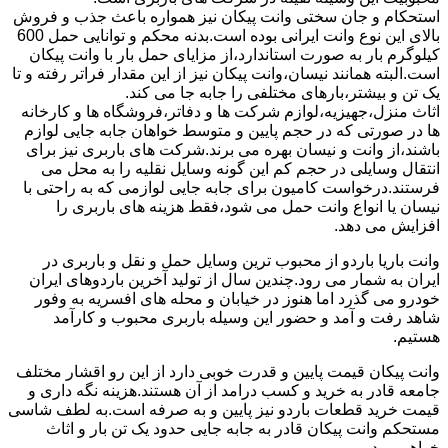
استحکام و جان سختی وانت پیکان نیز همواره باعث جذب و فروش
بالای این نوع وانت ایرانی بوده است.بدنه محکم و توانایی حمل 600
کیلوگرم بار به صورت استاندارد،از مزایای حمل بار با وانت پیکان
است.البته همانند نیسان،وانت پیکان نیز از این مقدار فراتر رفته و تا
یک تن و بیشتر،بارهای مختلفی را جابه جا می کند.
اثاث منزل،جهیزیه،لوازم شرکت ها و دفاتر،فروشگاه ها و کارخانه
ها در صورتی که در حجم پایین و متوسط خواهان جابه جایی لوازم
باشند،از وانت و نیسان بهره می برند.شرکت های باربری نیز برای
انتقال وسایلی در حجم کم این گونه وسایل نقلیه را به محل می
فرستند.درخواست کامیون برای جابه جایی لوازمی که به راحتی با
نیسان یا انواع وانت حمل می شود،فقط هزینه های باربری را
افزایش می دهد.
وانت باریا باردو از محبوب ترین وسایل حمل و نقل و باربری در
ایران به شمار می رود.چندین سال از تولید آخرین باردوهای ایران
خودرو می گذرد اما هنوز در خیابان و محله های افسریه به وفور
شاهد رفت و آمد و حضور این وسیله باربری محبوب و کارآمد
هستیم.
وانت پیکان قیمت پایین و قدرت خوبی دارد از این رو اقشار مختلف
جامعه قادر به خرید و کسب درامد از آن هستند.هزینه نگه داری و
قیمت خرید قطعات باردو نیز پایین و به صرفه است.به لطف شاسی
مستحکم وانت پیکان قادر به جابه جایی حدود یک تن بار و اثاث
خواهیم بود.