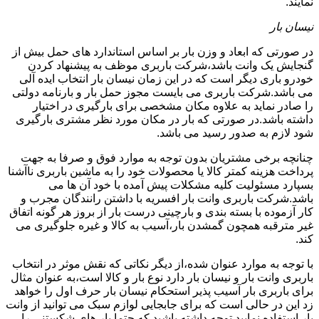
نمایند.
نیسان بار
در صورتی که ابعاد و وزن بار بر اساس استاندارد های حمل بیش از
گنجایش یک وانت باشد،شرکت باربری موظف به پیشنهاد کردن
خودرو باری دیگر است که در این زمان نیسان بار انتخاب ایده آلی
می باشد.شرکت باربری می بایست مجوز حمل بار و بارنامه دولتی
را صادر نماید به علاوه مکان مشخصی برای بارگیری در اختیار
داشته باشد.در صورتی که بار در مکان مورد نظر مشتری بارگیری
شود لازم به صدور رسید می باشد.
چنانچه برخی مشتریان بدون توجه به موارد فوق و صرفا به جهت
پرداخت هزینه کمتر کالا یا محصولات خود را به ماشین باربری ناآشنا
بسپارد مسئولیت کلیه مشکلات پیش آمده با خود آن ها می
باشد.شرکت باربری وانت بار افسریه با داشتن رانندگان مجرب و
کار آزموده با بسته بندی و بارچینی درست بار از بروز هر گونه اتفاق
غیر مترقبه همچون گمشدن بار،آسیب به کالا و غیره جلوگیری می
کند.
با توجه به موارد عنوان شده،از دیگر نکاتی که نقش موثر در انتخاب
باربری وانت بار و نیسان بار دارد نوع بار و کالا است،به عنوان مثال
برای باربری بار آسیب پذیر استحکام نیسان بار حرف اول را خواهد
زد این در حالی است که برای جابجایی لوازم سبک می توانید از وانت
بار استفاده نمایید.توجه داشته باشید که حتما بار های شکستنی را