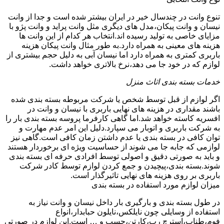
تنوع وانت در چندسال خیر در ایران بیشتر شده است و جدا از وانت
نیسان و وانت پیکان،مدل های دیگری مثل وانت پراید و وانت پژو با
مزایای خاصی به تولید رسیده اند.انتخاب هر کدام از این وانت ها
هزینه های معینی به همراه دارد.به طور مثال وانت پیکان هزینه
باربری کمتری به همراه دارد اما نیسان آبی به دلیل حجم بیشتری از
لوازم که در خود جا می دهد،نرخ بالاتری خواهد داشت.
خدمات بسته بندی اثاث منزل
اگر لوازم از قبل توسط شخص یا شرکت مربوطه بسته بندی شده
باشند مقداری در هزینه های نهایی باربری با نیسان و وانت در
افسریه کاسته خواهد شد.اما گاهی کارفرما پروسه بسته بندی بار را
به شرکت باربری و اتوبار می سپارد.دلیل این امر عدم مهارت و
توان کافی در بسته بندی یا عدم داشتن زمان کافی است.گاهی نیز
لوازمی که جابه جا می شوند از حساسیت ویژه ای برخوردار هستند
و باید به صورتی دقیق و اصولی توسط افرادی حرفه ای بسته بندی
شوند.بسته بندی،پیچیدن و جمع کردن لوازم توسط کادر شرکت
باربری بر روی هزینه های نهایی تاثیرگذار است.
میزان لوازم مورد استفاده در بسته بندی
در طول بسته بندی و بارگیری بار داخل نیسان و وانت نیاز به
استفاده از وسایلی چون نایلکس،نایلون حبابدار،انواع
فوم،طناب،استرچ رپ،کارتن،چسپ و … است.این لوازم در صورتی