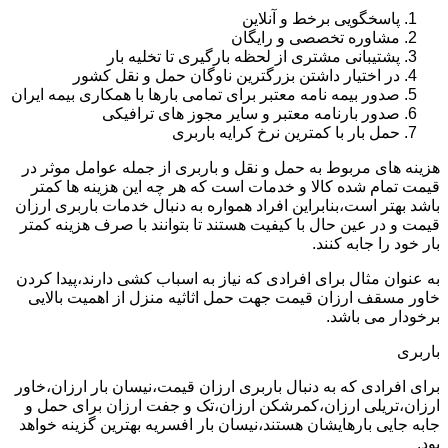
پاسخگویی برخط و آنلاین
مشاوره تخصصی و رایگان
پشتیبانی مشتری از لحظه بارگیری تا تخلیه بار
در اختیار داشتن بزرگترین ناوگان حمل و نقل کشور
صدور بیمه نامه معتبر برای تمامی بارها با همکاری بیمه ایران
صدور بارنامه معتبر و سایر مجوز های ترافیکی
حمل بار با کمترین نرخ کرایه باربری
هزینه های مربوط به حمل و نقل و باربری از جمله عوامل موثر در
قیمت تمام شده کالا و خدمات است که هر چه این هزینه ها کمتر
باشد بهتر است،بنابراین افراد همواره به دنبال خدمات باربری ارزان
قیمت و در عین حال با کیفیت هستند تا بتوانند با صرف هزینه کمتر
بار خود را جابه کنند.
به عنوان مثال برای افرادی که نیاز به اسباب کشی دارند،پیدا کردن
خاور مسقف ارزان قیمت جهت حمل اثاثیه منزل از اهمیت بالایی
برخودار می باشد.
باربری
برای افرادی که به دنبال باربری ارزان قیمت،نیسان بار ارزان،خاور
ارزان،تریلی ارزان،کمرشکن ارزان،تک و جفت ارزان برای حمل و
جابه جایی بارهایشان هستند،نیسان بار افسریه بهترین گزینه خواهد
بود.