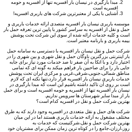
مبدا بارگیری در نیسان بار افسریه تنها از افسریه و حومه
افسریه است
آشنایی با یکی از معتبرترین شرکت های باربری افسریه!
موسسه باربری نیسان بار افسریه متصدی ارائه خدمات باربری و
حمل و نقل از افسریه به سراسر کشور با پایین ترین تعرفه حمل بار
است و کلیه خدمات ارائه شده از سوی این شرکت تحت پوشش
بیمه باربری و بارنامه معتبر است.
شرکت حمل و نقل نیسان بار افسریه با دسترسی به سامانه حمل
بار اینترنتی بزرگترین ناوگان حمل و نقل شهری و بین شهری را در
اختیار دارد و با اتکا به آن صفر تا صد خدمات مورد نیاز برای جابه
جایی بار را برای صاحبین بار فراهم میکند به گونه ای که تمامی
مناطق شمالی،جنوبی،شرقی،غربی و مرکزی ایران تحت پوشش
خدمات باربری نیسان بار افسریه قرار دارد،تنها نکته ای که لازم
است بر روی آن تاکید داشته باشیم این است که مبدا بارگیری در
نیسان بار افسریه تنها از افسریه و حومه افسریه است و برای حمل
بار از مبدا سایر شهرستان ها سرویس نداریم.
بهترین شرکت حمل و نقل در افسریه کدام است؟
شرکت های حمل و نقل متعددی در افسریه وجود دارند که به طرق
مختلف مشغول به ارائه خدمات باربری هستند اما در این میان
بهترین شرکت حمل و نقل،شرکتیست که خدمات به
روز،ارزان،جامع را در کوتاه ترین زمان ممکن برای مشتریان خود