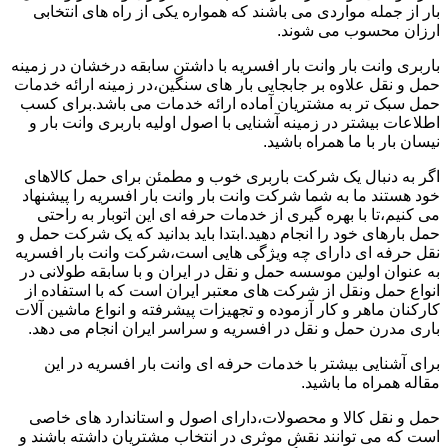
بار از جمله مواردی می باشند که همواره یکی از راه های انتخابی
ارزان محسوب می شوند.
باربری وانت بار وانت بار افسریه با داشتن سابقه درخشان در زمینه
حمل و نقل علاوه بر جابجایی بار های سنگین،در زمینه ارائه خدمات
حمل سبک تر به مشتریان آماده ارائه خدمات می باشد.برای کسب
اطلاعات بیشتر در زمینه آشنایی با اصول اولیه باربری وانت بار و
نیسان بار با ما همراه باشید.
اگر به دنبال یک شرکت باربری خوب و مطمئن برای حمل کالاهای
خود هستند ما به شما شرکت وانت بار وانت بار افسریه را پیشنهاد
می کنیم،تا با بهره گیری از خدمات حرفه ای این اتوبار به راحتی
حمل بارهای خود را انجام دهید.ابتدا باید بدانید که یک شرکت حمل و
نقل حرفه ای دارای چه ویژگی هایی است،شرکت وانت بار افسریه
به عنوان اولین موسسه حمل و نقل در ایران و با سابقه طولانی در
انواع حمل ونقل از شرکت های معتبر ایران است که با استفاده از
کارکنان ماهر و کار آزموده و تجهیزات پیشرفته و انواع ماشین آلات
باری مدرن حمل و نقل در افسریه و سراسر ایران انجام می دهد.
برای آشنایی بیشتر با خدمات حرفه ای وانت بار افسریه در این
مقاله همراه ما باشید.
حمل و نقل کالا و محصولات،دارای اصول و استاندارد های خاصی
است که می توانند نقش موثری در انتخاب مشتریان داشته باشند و