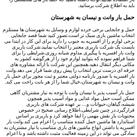
باید به اطلاع شرکت برسانید.
حمل بار وانت و نیسان به شهرستان
حمل و جابجایی برخی خرده لوازم و وسایل به شهرستان ها مستلزم
انتخاب ماشین باری سبک تر است،تصور کنید شما قصد جابجایی
برخی لوازم را از افسریه به جنوب را دارید برای این کار در ابتدا می
بایست یک شرکت باربری معتبر را انتخاب نمایید.شرکت باربری
وانت بار افسریه با پیگیری مداوم شبانه روزی،شرایطی را برای
شما فراهم نموده که بتوانید لوازم خود را از هرگوشه کشور به
مکانی دیگر انتقال دهید،همچنین این شرکت با ارائه مشاوره های
حرفه ای درست ترین انتخاب را پیش روی شما قرار می دهد.وانت
بار افسریه با صدور بارنامه دولتی معتبر و ثبت مجوز برای حمل بار
وانت و نیسان به شهرستان،خیال شما را از هر بابت راحت می کند.
حمل بار آسیب پذیر با نیسان وانت با توجه به نیاز مشتریان گاهی
ممکن است حمل مواد غذایی و مواد آسیب پذیر همچون
شیشه،گیاهان،حیوانات و… بر عهده شرکت های باربری
قرارگیرد.در چنین شرایطی،اطلاع رسانی صحیح در خصوص
محتویات بار نقش مهمی را ایفا خواهد کرد و باربری بر اساس
استاندارد ها ماشین حمل کننده متناسب را اعزام می کند.وانت بار
افسریه با داشتن انواع ماشین های باری متناسب با نیاز مشتریان به
سادگی می تواند در این زمینه فعالیت مثبت داشته باشد و با اعزام