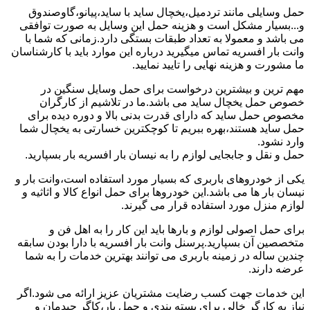
حمل وسایلی مانند تردمیل،یخچال ساید با ساید،پیانو،گاوصندوق
و...بسیار مشکل است و هزینه حمل این وسایل به صورت توافقی
می باشد و معمولا به تعداد طبقات بستگی دارد.زمانی که شما با
وانت بار افسریه تماس میگیرید درباره این موارد باید با کارشناسان
ما مشورت و هزینه نهایی را تایید نمایید.
مهم ترین و بیشترین درخواست برای حمل وسایل سنگین در
خصوص حمل یخچال ساید می باشد.ما در تلاشیم از کارگران
مخصوص حمل ساید که دارای قدرت بدنی بالا و دوره دیده برای
حمل ساید هستند،بهره ببریم تا کوچکترین خسارتی به یخچال شما
وارد نشود.
حمل و نقل و جابجایی لوازم را به نیسان بار افسریه بار بسپارید.
یکی از خودروهای باربری که بسیار مورد استفاده است،وانت بار و
نیسان بار ها می باشد.این خودروها برای حمل انواع کالا و اثاثیه و
لوازم منزل مورد استفاده قرار می گیرند.
برای حمل اصولی لوازم و بارها باید این کار را به اهل فن و
متخصصین آن بسپارید.پرسنل وانت بار افسریه با دارا بودن سابقه
چندین ساله در زمینه باربری می توانند بهترین خدمات را به شما
عرضه دارند.
این خدمات جهت کسب رضایت مشتریان عزیز ارائه می شود.اگر
نیاز به کارگر خالی برای بسته بندی و حمل بار،کاگر چیدمان و