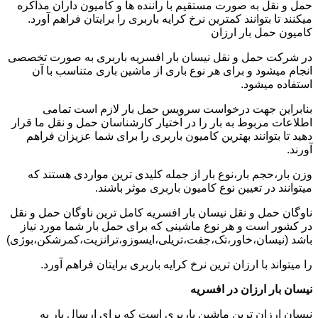
حمل و نقل به صورت مستقیم با راننده ها و کامیون داران مذاکره
میکنند تا بتوانند کمترین نرخ کرایه باربری را برایتان فراهم آورد.
کامیون حمل بار ارزان
در شرکت حمل و نقل نیسان بار افسریه باربری به صورت تخصصی
انجام میشود و برای هر نوع باری از ماشین باری متناسب با آن
استفاده میشود.
بنابراین جهت درخواست سرویس حمل بار لازم است تمامی
اطلاعات مربوط به بار را در اختیار کارشناسان حمل و نقل ما قرار
دهید تا بتوانند بهترین کامیون باربری را برای شما عزیزان فراهم
آورند.
وزن بار،حجم بار،نوع بار از جمله کلیدی ترین مواردی هستند که
میتوانند در تعیین نوع کامیون باربری موثر باشند.
ناوگان حمل و نقل نیسان بار افسریه کامل ترین ناوگان حمل و نقل
در کشور است و هر نوع ماشینی که برای حمل بار شما مورد نیاز
باشد (نیسان،خاور،تک،جفت،تریلی،ایسوزو،ترانزیت،کمرشکن،بوژی)
را میتواند با ارزان ترین نرخ کرایه باربری برایتان فراهم آورد.
نیسان بار ارزان در افسریه
نیسان ارزان ترین ماشین باربری است که برای ارسال بار به