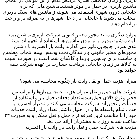
باربری و زمان جابجایی اشاره کرد.هر کدام از این عوامل در انتخاب
ماشین باربری در حمل بار موثر هستند.ماشین هایی که برای
جابجایی درون شهری استفاده می شوند،از ماشین های سبک باربری
انتخاب می شوند تا جابجایی بار داخل شهرها را به صرفه تر و راحت
تر انجام دهند.
موارد دیگری مانند مجوز معتبر قانونی شرکت باربری،داشتن بیمه
نامه ماشین،مدرن و نو بودن ماشین ها،استفاده از تجهیزات بسته
بندی هم در جابجایی تاثیر می گذارند.وانت بار افسریه با داشتن
مجوزهای معتبر قانونی و رانندگان تحت پوشش بیمه انتخاب مطمئن
و مناسب برای جابجایی بارها و کالاهای شما است.در صورت آسیب
به کالاها در زمان جابجایی پرداخت خسارت بر عهده شرکت بیمه
خواهد بود.
میزان هزینه حمل و نقل وانت بار چگونه محاسبه می شود؟
شرکت های حمل و نقل میزان هزینه جابجایی بارها را بر اساس
حجم و نوع کالای حمل شده،تعداد دفعات حمل بار و استفاده از
خدمات و تجهیزات شرکت محاسبه می کنند.وانت بار افسریه با
حذف تمام واسطه ها و در اختیار داشتن تعداد زیاد راننده خدمات
خود را با مناسب ترین تعرفه نرخ حمل و نقل ممکن و به صورت ۲۴
ساعت شبانه روزی به مشتریان ارائه می دهد.
مزیت های شرکت حمل و نقل وانت بار وانت بار افسریه
انتخاب یک شرکت باربری معتبر و حرفه ای در جابجایی راحت و