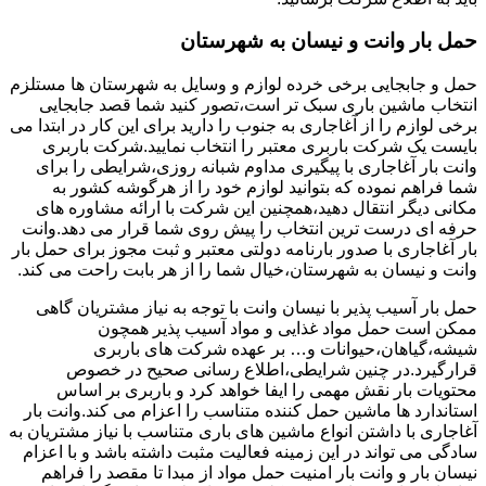
حمل بار وانت و نیسان به شهرستان
حمل و جابجایی برخی خرده لوازم و وسایل به شهرستان ها مستلزم
انتخاب ماشین باری سبک تر است،تصور کنید شما قصد جابجایی
برخی لوازم را از آغاجاری به جنوب را دارید برای این کار در ابتدا می
بایست یک شرکت باربری معتبر را انتخاب نمایید.شرکت باربری
وانت بار آغاجاری با پیگیری مداوم شبانه روزی،شرایطی را برای
شما فراهم نموده که بتوانید لوازم خود را از هرگوشه کشور به
مکانی دیگر انتقال دهید،همچنین این شرکت با ارائه مشاوره های
حرفه ای درست ترین انتخاب را پیش روی شما قرار می دهد.وانت
بار آغاجاری با صدور بارنامه دولتی معتبر و ثبت مجوز برای حمل بار
وانت و نیسان به شهرستان،خیال شما را از هر بابت راحت می کند.
حمل بار آسیب پذیر با نیسان وانت با توجه به نیاز مشتریان گاهی
ممکن است حمل مواد غذایی و مواد آسیب پذیر همچون
شیشه،گیاهان،حیوانات و… بر عهده شرکت های باربری
قرارگیرد.در چنین شرایطی،اطلاع رسانی صحیح در خصوص
محتویات بار نقش مهمی را ایفا خواهد کرد و باربری بر اساس
استاندارد ها ماشین حمل کننده متناسب را اعزام می کند.وانت بار
آغاجاری با داشتن انواع ماشین های باری متناسب با نیاز مشتریان به
سادگی می تواند در این زمینه فعالیت مثبت داشته باشد و با اعزام
نیسان بار و وانت بار امنیت حمل مواد از مبدا تا مقصد را فراهم