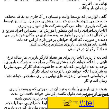
نهایی می افزاید.
چیدمان بار و اثاث
گاهی لوازمی که توسط وانت و نیسان در آغاجاری به نقاط مختلف
جابه جا می شوند،بنا به درخواست مشتری چیدمان آن ها نیز توسط
شرکت باربری انجام می گیرد.شرکت های اتوبار و باربری
آغاجاری،افرادی را به این منظور آموزش می دهند.این افراد سریع و
در کمال دقت لوازم را طبق سلیقه مشتری در مکان خود قرار می
دهند.در صورتی که افراد خواهان برخورداری از این خدمات
باشند،باید هزینه های باربری بیشتری پرداخت کنند.
تعداد کارگران درخواستی
اتحادیه باربری آغاجاری برای هر تعداد کارگر باربری هر ساله نرخ
ثابتی را اعلام خواهد کرد.مشتری هنگام مراجعه به شرکت باربری با
توجه به تعداد لوازمی که باید جابه جا شوند،تعداد کارگر مورد نیاز را
به شرکت اعلام خواهد کرد.با توجه به تعداد کارگر
درخواستی،قسمتی از هزینه های نهایی باربری مشخص خواهد شد.
زمان اتمام کار
هزینه های باربری با وانت و نیسان در صورتی که پروسه باربری
بیشتر از سه ساعت طول بکشد،افزایش خواهد یافت.این مدت
تلفن تماس فوری
زمان به صورت استادندارد توسط اتحادیه باربری تعیین شده
☞☏
tel:#
است.عواملی مثل آب وهوا،ترافیک،شرایط جغرافیایی مبدا یا حجم
زیاد لوازم ممکن است باعث افزایش مدت زمان بارگیری و باربری