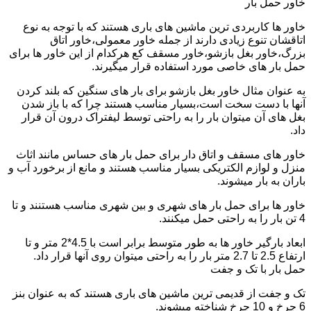
خاور حمل بار
خاور ها کاربردی ترین ماشین های باری هستند که با توجه به نوع
اتاقشان تنوع زیادی دارند از جمله خاور معمولی،خاور اتاق
بزرگ،خاور بغل بازشو،خاور مسقف کع هرکدام از این خاور ها برای
حمل بار های خاصی مورد استفاده قرار میگیرند.
به عنوان مثال خاور بغل بازشو برای بار های سنگین که بلند کردن
آنها با دست سخت است،بسیار مناسب هستند چرا که با باز شدن
بغل های آن میتوان بار را به راحتی توسط لیفتراک درون آن قرار
داد.
خاور های مسقف و اتاق دار برای حمل بار های حساس مانند اثاث
منزل و لوازم الکتریکی بسیار مناسب هستند و مانع از برخورد آب و
باران به بار میشوند.
خاور ها برای حمل بار های شهری و بین شهری مناسب هستنند و تا
4 تن بار را به راحتی حمل میکنند.
ابعاد بارگیر خاور ها به طور متوسط برابر است با 4.5*2 متر و تا
ارتفاع 2.5 تا 2.7 متر بار را به راحتی میتوان روی آنها قرار داد.
حمل بار با تک و جفت
تک و جفت از قدیمی ترین ماشین های باری هستند که به عنوان بنز
6 چرخ و 10 چرخ شناخته میشوند.