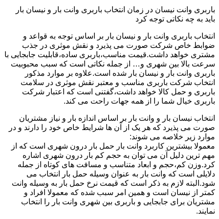
باربری وانت نیسان در زمان انتخاب باربری وانت بار و نیسان بار
باید به چه نکاتی توجه کرد
انتخاب باربری وانت بار و نیسان بار بر اساس توجه به قواعد و
ضوابط خاص شرکت صورت می پذیرد و نقش موثری در جذب
مشتری خواهد داشت.قیمت مناسب،باربری ساده،قابلیت جابجایی با
سرعت بالا بین شهری و… از جمله نکاتی است که سبب محبوبیت
باربری وانت بار و نیسان بار شده است.علاوه بر موارد مذکور
انتخاب شرکت باربری مناسب و معتبر نقش موثری در سلامت
باربری و حمل کالا خواهد داشت،گفتنی است که اعتبار شرکت
باربری خیال شما را از همه جهات راحت می کند.
انتخاب نیسان بار و وانت بار بر اساس اندازه بار و نیاز مشتریان
صورت می پذیرد که هر یک از آن ها شرایط خاص خود را دارند و در
موارد زیر خلاصه می شوند:
معمولا بیشترین کاربرد وانت بار حمل بار درون شهری است که از
مهم ترین دلیل آن می توان به حجم کم بار درون شهری اشاره
کرد.وزن کم،حجم و ابعاد متناسب و مسافت های کوتاه از جمله
دلایلی است که وانت بار به عنوان وسیله حمل بار انتخاب می
شود.البته لازم به ذکر است که قیمت نرخ حمل بار به وسیله وانت
کمتر از نیسان است و همین امر سبب شده که معمولا افراد و
مشتریان برای جابجایی و باربری بین شهری وانت بار را انتخاب
نمایند.