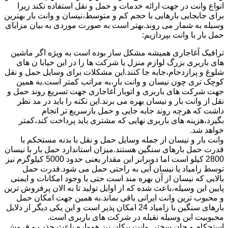
انواع وانت در جهت ارائه خدمات و حمل و نقل استفاده نکند زیرا
برای جابجایی بارهایی با حجم کم و متوسط،نیسان و وانت بار بهترین
وسیله به شمار می روند.بهتر است به صورت موردی به بیان مزایای
حمل بار با وانت بپردازیم:
ترافیک آغاجاری همیشه مشکل ساز بوده است به ویژه اگر ماشین
های باربری بزرگ لوازم منزل یا شرکت ها را در این خیابا ن های
شلوغ و پرازدحام،جابه جا کنند.این مشکلات برای وسایل حمل و نقل
کوچک تری چون نیسان و وانت بار،به مراتب کمتر است.به همین
جهت شرکت های باربری و اتوبار آغاجاری جهت تسریع روند حمل و
نقل از وانت بار و نیسان بهره می برند.این نکته را باید در مد نظر
داشت که هرچه روند جابه جایی و حمل بارسریع تر انجام
بگیرد،هزینه های باربری نهایی که مشتری باید پرداخت کند،کمتر
خواهد شد.
وانت بار و نیسان از جمله وسایل حمل و نقل با بدنه مستحکم با
قدرت حمل بارهای سنگین هستند.میزان استاندارد حمل بار با نیسان
2800 کیلو است اما دوبرابر این مقدار یعنی حدود 5000 کیلوگرم نیز
توسط زامیاد یا نیسان آبی به راحتی حمل می شود.قدرت حمل
بالایی که نیسان از آن بهره مند است حتی با وجود امکانات و ایمنی
پایین این وسیله،باعث شده که از اوایل تولید تا به الان پرفروش ترین
و محبوب ترین وانت ایرانی باقی بماند.به همین جهت امکان حمل
بارهای سنگین با زامیاد 24 امکان پذیر است و این یکی دیگر از دلایل
محبوبیت این وسیله نقیله در شرکت های باربری است.
استحکام و جان سختی وانت پیکان نیز همواره باعث جذب و فروش