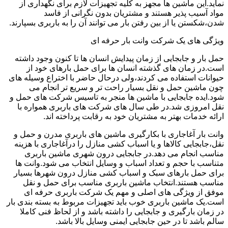
نماید.این ماشین ها مجهز به کلیه تجهیزات لازم برای نگهداری از
مواد آسیب پذیر هستند و مشتریان بدون نگرانی از فاسد
شدن،شکستن یا از بین رفتن بار می توانند آن را به باربری بسپارند.
ویژگی های یک شرکت وانت بار حرفه ای
حمل بار و جابجایی از زمان پیدایش انسان ها تا کنون وجود داشته
است.در زمان های گذشته انسان ها برای حمل بارهای خود از
حیوانات استفاده می کردند،ولی درحال حاضر با اختراع وسیله های
چون ماشین حمل و نقل بسیار راحت تر و سریع تر انجام می
شود.ایده جابجایی با ماشین ها منجر به تاسیس شرکت های حمل و
نقل امروزی شد.در طی سال های شرکت های باربری همواره با
ارائه خدمات بهتر به مشتریان خود به رقابت پرداخته اند.
وانت بار آغاجاری با بکارگیری ماشین های باربری مدرن و حمل و
نقل،جابجایی کالاها و یا اسباب کشی منازل را درآغاجاری با هزینه
مناسب انجام می دهد.در جابجایی درون شهری ماشین باربری
متناسب با حجم و تعداد اسباب و وسایل انتخاب می شود.وانت ها
برای حمل بارهای سبک و اسباب کشی منازل درون شهرها بسیار
مناسب هستند.انتخاب ماشین باربری مناسب برای حمل و نقل
موفق از ویژگی های اصلی و مهم یک شرکت باربری حرفه ای
است.یک ماشین باربری خوب باید تجهیزات مربوط به بسته بندی بار
در زمان بارگیری و جابجایی را داشته باشد و از لحاظ فنی کاملا
سالم باشد تا در حین جابجایی ایمنی وسایل بالا باشد.