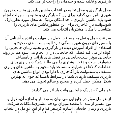
بارگیری و تخلیه شده و چیدمان را راحت تر می کند.
محل بارگیری و محل تخلیه در انتخاب ماشین باربری مناسب درون
شهری تاثیر می گذارد.برای این که بارگیری و تخلیه به سهولت انجام
شود باید ماشین باربری تا حد امکان نزدیک به محل مورد نظر پارک
شود.وانت بار آغاجاری برای این منظورماشین های باربری را
متناسب با مکان مشتریان انتخاب می کند.
سرعت حمل و نقل به مسافت حمل بار،مهارت راننده و آشنایی آن
با مسیرهای درون شهر بستگی دارد.البته بسته بندی صحیح و
استفاده از افراد آموزش دیده در بارگیری و تخلیه زمان جابجایی را
کوتاه تر می کند.فصلی که جابجایی در آن انجام می شود هم در روند
جابجایی موثر است،جابجایی در فصل های بارانی و نامساعد
دشوارتر است و دقت بیشتری را می طلبد.شرکت باربری برای
حفاظت کالاها در شرایط نامساعد باید مجهز به ماشین های باربری
مسقف باشند.وانت بار آغاجاری با دارا بودن انواع ماشین های
باربری مسقف بارهای شما در شرایط نامساعد جوی به بهترین
شکل ممکن حمل کرده و صحیح و سالم تحویل می دهد.
عواملی که در یک جابجایی وانت بار اثر می گذارند
از عوامل موثر در جابجایی می توان به نوع بار و اندازه آن،طول و
نوع مسیر از مبدا تا مقصد،میزان بودجه مشتری،امکانات شرکت
باربری و زمان جابجایی اشاره کرد.هر کدام از این عوامل در انتخاب