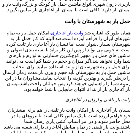
باربری درون شهری،انواع ماشین حمل بار کوچک و بزرگ،وانت بار و
نیسان بار دارید: کافی است با نیسان بار آغاجاری بار تماس بگیرید.
حمل بار به شهرستان با وانت
همان طور که اشاره شد
وانت بار آغاجاری
،امکان حمل بار به تمام
شهرهای ایران را فراهم آورده است.صد البته که کار حمل بار به
شهرستان بسیار دشوار است اما نیسان بار آغاجاری بار ثابت کرده
است به خوبی می تواند از پس این کار برآید.با بسته بندی اصولی و
ماشین های حمل بار مجهز کوچکترین خسارتی به لوازم و بارهای
شما وارد نخواهد شد.اگر میزان و حجم بار شما کم است می توانید
برای حمل بار به شهرستان از وانت استفاده نمایید.برای انتخاب
ماشین حمل بار به شهرستان باید حجم و وزن بار،مدت زمان ارسال
را درنظر بگیرید و بهترین گزینه را انتخاب نمایید.مشاوران ما در این
زمینه شما را راهنمایی خواهند کرد پس خیالتان راحت باشد.نیسان
بار آغاجاری بار از بتدا تا انتهای جابجایی با شما خواهد بود.
وانت بار تلفنی و ارزان در آغاجاری
نیسان بار آغاجاری بار امکان وانت بار تلفنی را هم برای مشتریان
خود فراهم آورده است.با یک تماس کافی است تا نیروهای ما در
محل حاضر شوند و در امر اسباب کشی یاری رسان شما
باشند.وانت بار تلفنی در تمام مناطق آغاجاری دارای شعبه می باشد
و تمام خدمات باربری و حمل بار را با بهترین کیفیت به شما ارائه