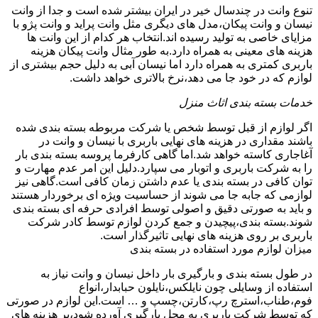
تنوع وانت در چندسال خیر در ایران بیشتر شده است و جدا از وانت
نیسان و وانت پیکان،مدل های دیگری مثل وانت پراید و وانت پژو با
مزایای خاصی به تولید رسیده اند.انتخاب هر کدام از این وانت ها
هزینه های معینی به همراه دارد.به طور مثال وانت پیکان هزینه
باربری کمتری به همراه دارد اما نیسان آبی به دلیل حجم بیشتری از
لوازم که در خود جا می دهد،نرخ بالاتری خواهد داشت.
خدمات بسته بندی اثاث منزل
اگر لوازم از قبل توسط شخص یا شرکت مربوطه بسته بندی شده
باشند مقداری در هزینه های نهایی باربری با نیسان و وانت در
آغاجاری کاسته خواهد شد.اما گاهی کارفرما پروسه بسته بندی بار
را به شرکت باربری و اتوبار می سپارد.دلیل این امر عدم مهارت و
توان کافی در بسته بندی یا عدم داشتن زمان کافی است.گاهی نیز
لوازمی که جابه جا می شوند از حساسیت ویژه ای برخوردار هستند
و باید به صورتی دقیق و اصولی توسط افرادی حرفه ای بسته بندی
شوند.بسته بندی،پیچیدن و جمع کردن لوازم توسط کادر شرکت
باربری بر روی هزینه های نهایی تاثیرگذار است.
میزان لوازم مورد استفاده در بسته بندی
در طول بسته بندی و بارگیری بار داخل نیسان و وانت نیاز به
استفاده از وسایلی چون نایلکس،نایلون حبابدار،انواع
فوم،طناب،استرچ رپ،کارتن،چسپ و … است.این لوازم در صورتی
که توسط شرکت باربری به محل بارگیری آورده شود،بر هزینه های