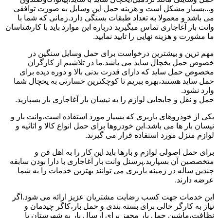
و...بسیار مشکل است و هزینه حمل این وسایل به صورت توافقی
می باشد و معمولا به تعداد طبقات بستگی دارد.زمانی که شما با
وانت بار آغاجاری تماس میگیرید درباره این موارد باید با کارشناسان
ما مشورت و هزینه نهایی را تایید نمایید.
مهم ترین و بیشترین درخواست برای حمل وسایل سنگین در
خصوص حمل یخچال ساید می باشد.ما در تلاشیم از کارگران
مخصوص حمل ساید که دارای قدرت بدنی بالا و دوره دیده برای
حمل ساید هستند،بهره ببریم تا کوچکترین خسارتی به یخچال شما
وارد نشود.
حمل و نقل و جابجایی لوازم را به نیسان بار آغاجاری بار بسپارید.
یکی از خودروهای باربری که بسیار مورد استفاده است،وانت بار و
نیسان بار ها می باشد.این خودروها برای حمل انواع کالا و اثاثیه و
لوازم منزل مورد استفاده قرار می گیرند.
برای حمل اصولی لوازم و بارها باید این کار را به اهل فن و
متخصصین آن بسپارید.پرسنل وانت بار آغاجاری با دارا بودن سابقه
چندین ساله در زمینه باربری می توانند بهترین خدمات را به شما
عرضه دارند.
این خدمات جهت کسب رضایت مشتریان عزیز ارائه می شود.اگر
نیاز به کارگر خالی برای بسته بندی و حمل بار،کاگر چیدمان و
نظافت،ماشین حمل بار مجهز برای ارسال بار به شهرستان یا