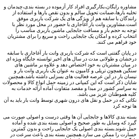
مشاوره رایگان،بکارگیری افراد کار آزموده در بسته بندی،چیدمان و
تخلیه بارها،ضمانت تحویل سالم و بدون نقص بارها و استفاده از
رانندگان با سابقه هم از ویژگی های یک شرکت باربری موفق
است.مشاورین وانت بار آغاجاری با حضور در محل مورد نظر با
توجه به حجم بار و مسافت جابجایی ماشین باربری مناسب را
انتخاب کرده و امکان یک جابجایی راحت و سریع را برای مشتریان
خود فراهم می کنند.
در پایان گفتنی است که شرکت باربری وانت بار آغاجاری با سابقه
درخشان و طولانی مدت در سال های اخیر توانسته جایگاه ویژه ای
در میان مشتریان به خود اختصاص دهد و علاوه بر ماشین های
سنگین همچون تریلی و کامیون به عنوان یک باربری وانت بار و
نیسان بار در این عرصه فعالیت های بسزایی داشته باشد،همچنین
شایان ذکر است که این کمپانی در زمینه حمل انواع کالا و محصولات
به سراسر کشور در مبدا و مقصد متفاوت آماده ارائه خدمات به
کلیه هموطنان عزیز می باشد.
نکاتی که در حمل و نقل های درون شهری توسط وانت بار باید به آن
ها توجه کرد
بسته بندی کالاها و جابجایی آن ها وقتی درست و اصولی صورت می
گیرد که وسایل به طور صحیح و اصولی بسته بندی شده و آماده
حمل شوند.بسته بندی اصولی یک جابجایی راحت و بدون کمترین
خسارت را ممکن می سازد.همچنین بسته بندی باعث سرعت در