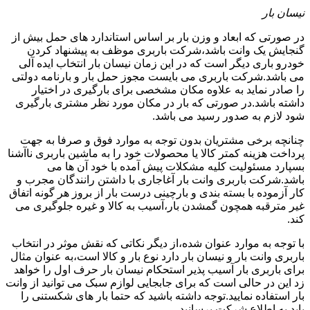
نیسان بار
در صورتی که ابعاد و وزن بار بر اساس استاندارد های حمل بیش از
گنجایش یک وانت باشد،شرکت باربری موظف به پیشنهاد کردن
خودرو باری دیگر است که در این زمان نیسان بار انتخاب ایده آلی
می باشد.شرکت باربری می بایست مجوز حمل بار و بارنامه دولتی
را صادر نماید به علاوه مکان مشخصی برای بارگیری در اختیار
داشته باشد.در صورتی که بار در مکان مورد نظر مشتری بارگیری
شود لازم به صدور رسید می باشد.
چنانچه برخی مشتریان بدون توجه به موارد فوق و صرفا به جهت
پرداخت هزینه کمتر کالا یا محصولات خود را به ماشین باربری ناآشنا
بسپارد مسئولیت کلیه مشکلات پیش آمده با خود آن ها می
باشد.شرکت باربری وانت بار آغاجاری با داشتن رانندگان مجرب و
کار آزموده با بسته بندی و بارچینی درست بار از بروز هر گونه اتفاق
غیر مترقبه همچون گمشدن بار،آسیب به کالا و غیره جلوگیری می
کند.
با توجه به موارد عنوان شده،از دیگر نکاتی که نقش موثر در انتخاب
باربری وانت بار و نیسان بار دارد نوع بار و کالا است،به عنوان مثال
برای باربری بار آسیب پذیر استحکام نیسان بار حرف اول را خواهد
زد این در حالی است که برای جابجایی لوازم سبک می توانید از وانت
بار استفاده نمایید.توجه داشته باشید که حتما بار های شکستنی را
باید به اطلاع شرکت برسانید.