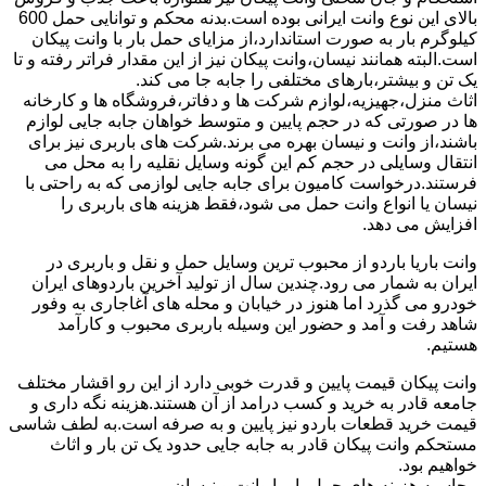
بالای این نوع وانت ایرانی بوده است.بدنه محکم و توانایی حمل 600
کیلوگرم بار به صورت استاندارد،از مزایای حمل بار با وانت پیکان
است.البته همانند نیسان،وانت پیکان نیز از این مقدار فراتر رفته و تا
یک تن و بیشتر،بارهای مختلفی را جابه جا می کند.
اثاث منزل،جهیزیه،لوازم شرکت ها و دفاتر،فروشگاه ها و کارخانه
ها در صورتی که در حجم پایین و متوسط خواهان جابه جایی لوازم
باشند،از وانت و نیسان بهره می برند.شرکت های باربری نیز برای
انتقال وسایلی در حجم کم این گونه وسایل نقلیه را به محل می
فرستند.درخواست کامیون برای جابه جایی لوازمی که به راحتی با
نیسان یا انواع وانت حمل می شود،فقط هزینه های باربری را
افزایش می دهد.
وانت باریا باردو از محبوب ترین وسایل حمل و نقل و باربری در
ایران به شمار می رود.چندین سال از تولید آخرین باردوهای ایران
خودرو می گذرد اما هنوز در خیابان و محله های آغاجاری به وفور
شاهد رفت و آمد و حضور این وسیله باربری محبوب و کارآمد
هستیم.
وانت پیکان قیمت پایین و قدرت خوبی دارد از این رو اقشار مختلف
جامعه قادر به خرید و کسب درامد از آن هستند.هزینه نگه داری و
قیمت خرید قطعات باردو نیز پایین و به صرفه است.به لطف شاسی
مستحکم وانت پیکان قادر به جابه جایی حدود یک تن بار و اثاث
خواهیم بود.
محاسبه هزینه های حمل بار با وانت و نیسان