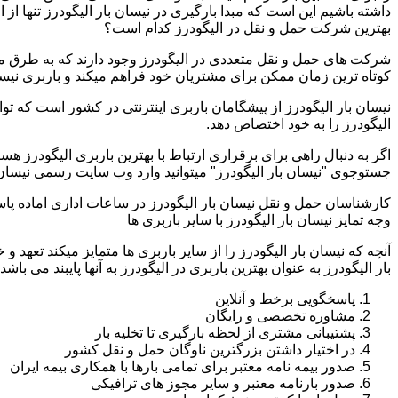
داشته باشیم این است که مبدا بارگیری در نیسان بار الیگودرز تنها از
بهترین شرکت حمل و نقل در الیگودرز کدام است؟
شرکت های حمل و نقل متعددی در الیگودرز وجود دارند که به طرق م
کوتاه ترین زمان ممکن برای مشتریان خود فراهم میکند و باربری نیسان
نیسان بار الیگودرز از پیشگامان باربری اینترنتی در کشور است که تو
الیگودرز را به خود اختصاص دهد.
اگر به دنبال راهی برای برقراری ارتباط با بهترین باربری الیگودرز ه
جستوجوی "نیسان بار الیگودرز" میتوانید وارد وب سایت رسمی نیسان ب
کارشناسان حمل و نقل نیسان بار الیگودرز در ساعات اداری اماده پا
وجه تمایز نیسان بار الیگودرز با سایر باربری ها
آنچه که نیسان بار الیگودرز را از سایر باربری ها متمایز میکند تعهد
بار الیگودرز به عنوان بهترین باربری در الیگودرز به آنها پایبند می باشد.
پاسخگویی برخط و آنلاین
مشاوره تخصصی و رایگان
پشتیبانی مشتری از لحظه بارگیری تا تخلیه بار
در اختیار داشتن بزرگترین ناوگان حمل و نقل کشور
صدور بیمه نامه معتبر برای تمامی بارها با همکاری بیمه ایران
صدور بارنامه معتبر و سایر مجوز های ترافیکی