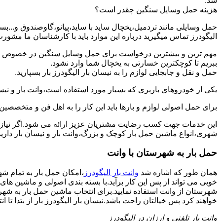
شد.
هزینه حمل وسایل سنگین چقدر است؟
حمل وسایلی مانند تردمیل،یخچال ساید با ساید،پیانو،گاوصندوق و...ب
الیگودرز تماس میگیرید درباره این موارد باید با کارشناسان ما مشورت و 
مهم ترین و بیشترین درخواست برای حمل وسایل سنگین در خصوص حمل 
ببریم تا کوچکترین خسارتی به یخچال شما وارد نشود.
حمل و نقل و جابجایی لوازم را به نیسان بار الیگودرز بار بسپارید.
یکی از خودروهای باربری که بسیار مورد استفاده است،وانت بار و نیسان
برای حمل اصولی لوازم و بارها باید این کار را به اهل فن و متخصصین 
این خدمات جهت کسب رضایت مشتریان عزیز ارائه می شود.اگر نیاز به
شهری،انواع ماشین حمل بار کوچک و بزرگ،وانت بار و نیسان بار دارید:
حمل بار به شهرستان با وانت
همان طور که اشاره شد
وانت بار الیگودرز
،امکان حمل بار به تمام شه
خوبی می تواند از پس این کار برآید.با بسته بندی اصولی و ماشین ها
شهرستان از وانت استفاده نمایید.برای انتخاب ماشین حمل بار به شهرست
خواهند کرد پس خیالتان راحت باشد.نیسان بار الیگودرز بار از بتدا تا انت
وانت بار تلفنی و ارزان در الیگودرز