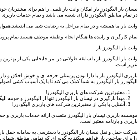
نیسان بار الیگودرز بار امکان وانت بار تلفنی را هم برای مشتریان 
در تمام مناطق الیگودرز دارای شعبه می باشد و تمام خدمات باربری و ح
وانت بار ما همیشه و در تمام مراحل به رضایت شما می اندیشد.همواره
تمام کارگران و راننده ها هنگام انجام وظیفه موظف هستند تمام پروتک
وانت بار الیگودرز بار
وانت بار الیگودرز بار با سابقه طولانی در امر جابجایی یکی از بهتر
عزیز است.
باربری الیگودرز بار با دارا بودن پرسنلی حرفه ای و خوش اخلاق و 
الیگودرز بار الیگودرز به شما کمک می کند تا با یک اسباب کشی اصول
معتبرترین شرکت های باربری الیگودرز!
مبدا بارگیری در نیسان بار الیگودرز تنها از الیگودرز و حومه ال
آشنایی با یکی از معتبرترین شرکت های باربری الیگودرز!
موسسه باربری نیسان بار الیگودرز متصدی ارائه خدمات باربری و حم
باربری و بارنامه معتبر است.
شرکت حمل و نقل نیسان بار الیگودرز با دسترسی به سامانه حمل بار این
را برای صاحبین بار فراهم میکند به گونه ای که تمامی مناطق شمالی