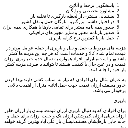
پاسخگویی برخط و آنلاین
مشاوره تخصصی و رایگان
پشتیبانی مشتری از لحظه بارگیری تا تخلیه بار
در اختیار داشتن بزرگترین ناوگان حمل و نقل کشور
صدور بیمه نامه معتبر برای تمامی بارها با همکاری بیمه ایران
صدور بارنامه معتبر و سایر مجوز های ترافیکی
حمل بار با کمترین نرخ کرایه باربری
هزینه های مربوط به حمل و نقل و باربری از جمله عوامل موثر در
قیمت تمام شده کالا و خدمات است که هر چه این هزینه ها کمتر
باشد بهتر است،بنابراین افراد همواره به دنبال خدمات باربری ارزان
قیمت و در عین حال با کیفیت هستند تا بتوانند با صرف هزینه کمتر
بار خود را جابه کنند.
به عنوان مثال برای افرادی که نیاز به اسباب کشی دارند،پیدا کردن
خاور مسقف ارزان قیمت جهت حمل اثاثیه منزل از اهمیت بالایی
برخودار می باشد.
باربری
برای افرادی که به دنبال باربری ارزان قیمت،نیسان بار ارزان،خاور
ارزان،تریلی ارزان،کمرشکن ارزان،تک و جفت ارزان برای حمل و
جابه جایی بارهایشان هستند،نیسان بار علی آباد بهترین گزینه خواهد
بود.