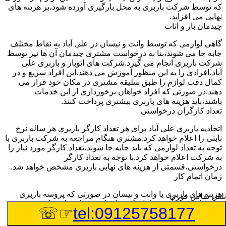
که توسط شرکت باربری به محل بارگیری آورده شود،بر هزینه های
نهایی می افزاید.
چیدمان بار و اثاث
گاهی لوازمی که توسط وانت و نیسان در علی آباد به نقاط مختلف
جابه جا می شوند،بنا به درخواست مشتری چیدمان آن ها نیز توسط
شرکت باربری انجام می گیرد.شرکت های اتوبار و باربری علی
آباد،افرادی را به این منظور آموزش می دهند.این افراد سریع و در
کمال دقت لوازم را طبق سلیقه مشتری در مکان خود قرار می
دهند.در صورتی که افراد خواهان برخورداری از این خدمات
باشند،باید هزینه های باربری بیشتری پرداخت کنند.
تعداد کارگران درخواستی
اتحادیه باربری علی آباد برای هر تعداد کارگر باربری هر ساله نرخ
ثابتی را اعلام خواهد کرد.مشتری هنگام مراجعه به شرکت باربری با
توجه به تعداد لوازمی که باید جابه جا شوند،تعداد کارگر مورد نیاز را
به شرکت اعلام خواهد کرد.با توجه به تعداد کارگر
درخواستی،قسمتی از هزینه های نهایی باربری مشخص خواهد شد.
زمان اتمام کار
هزینه های باربری با وانت و نیسان در صورتی که پروسه باربری
تلفن تماس فوری
بیشتر از سه ساعت طول بکشد،افزایش خواهد یافت.این مدت
☞☏
tel:09125758177
زمان به صورت استادندارد توسط اتحادیه باربری تعیین شده
است.عواملی مثل آب وهوا،ترافیک،شرایط جغرافیایی مبدا یا حجم