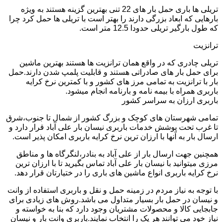
تریلی ها باری حمل بار های 22 تنی بهترین گزینه هستند به ویژه
بارهایی که ابعاد بزرگی دارند را بهتر است با تریلی ها حمل کرد چرا
که طول بارگیر تریلی حدودا 12.5 متر است.
ترانزیت
تریلی چادری که در واقع همان ترانزیت ها هستند بهترین ماشین
برای حمل بار های صادراتی هستند و قابلیت پلمپ شدن دارند.حمل
بار با ترانزیت به تمامی مرز های کشور و با کمترین نرخ کرایه
باربری همراه با بیمه نامه و بارنامه انجام میشود.
باربری ارزان به سراسر کشور
تمامی شهرستان های کوچک و بزرگ کشور از شمال تا جنوب،شرق
تا غرب تحت پوشش خدمات باربری نیسان بار علی آباد قرار دارد و
ارسال بار به آنها با ارزان ترین نرخ کرایه باربری امکان پذیر است.
همچنین جهت ارسال بار از علی آباد به بنادر،لنگرگاه ها و مناطق
مرزی میتوانید با نیسان بار علی آباد تماس بگیرید تا با ارزان ترین
نرخ کرایه باربری انواع ماشین های باری را در ختیارتان قرار دهد.
با توجه به نیاز مردم در زمینه حمل و نقل و باربری استفاده از وانت
و نیسان در حمل بار بسیار متداول می باشد.روش های زیادی برای
جابجایی کالا و محصولات مشتریان وجود دارد که بنا به خواسته و
نیاز خود می توانند هر یک را انتخاب نمایند.باربری وانت بار و نیسان