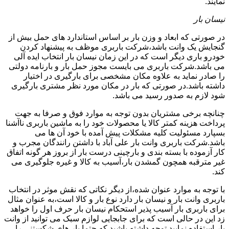
نمایند.
نیسان بار
در صورتی که ابعاد و وزن بار بر اساس استاندارد های حمل بیش از
گنجایش یک وانت باشد،شرکت باربری موظف به پیشنهاد کردن
خودرو باری دیگر است که در این زمان نیسان بار انتخاب ایده آلی
می باشد.شرکت باربری می بایست مجوز حمل بار و بارنامه دولتی
را صادر نماید به علاوه مکان مشخصی برای بارگیری در اختیار
داشته باشد.در صورتی که بار در مکان مورد نظر مشتری بارگیری
شود لازم به صدور رسید می باشد.
چنانچه برخی مشتریان بدون توجه به موارد فوق و صرفا به جهت
پرداخت هزینه کمتر کالا یا محصولات خود را به ماشین باربری ناآشنا
بسپارد مسئولیت کلیه مشکلات پیش آمده با خود آن ها می
باشد.شرکت باربری وانت بار علی آباد با داشتن رانندگان مجرب و
کار آزموده با بسته بندی و بارچینی درست بار از بروز هر گونه اتفاق
غیر مترقبه همچون گمشدن بار،آسیب به کالا و غیره جلوگیری می
کند.
با توجه به موارد عنوان شده،از دیگر نکاتی که نقش موثر در انتخاب
باربری وانت بار و نیسان بار دارد نوع بار و کالا است،به عنوان مثال
برای باربری بار آسیب پذیر استحکام نیسان بار حرف اول را خواهد
زد این در حالی است که برای جابجایی لوازم سبک می توانید از وانت
بار استفاده نمایید.توجه داشته باشید که حتما بار های شکستنی را