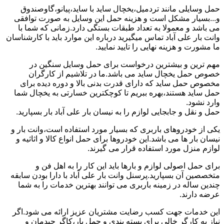
حمل وسایلی مانند تردمیل،یخچال ساید با ساید،پیانو،گاوصندوق
و...بسیار مشکل است و هزینه حمل این وسایل به صورت توافقی
می باشد و معمولا به تعداد طبقات بستگی دارد.زمانی که شما با
وانت بار علی آباد تماس میگیرید درباره این موارد باید با کارشناسان
ما مشورت و هزینه نهایی را تایید نمایید.
مهم ترین و بیشترین درخواست برای حمل وسایل سنگین در
خصوص حمل یخچال ساید می باشد.ما در تلاشیم از کارگران
مخصوص حمل ساید که دارای قدرت بدنی بالا و دوره دیده برای
حمل ساید هستند،بهره ببریم تا کوچکترین خسارتی به یخچال شما
وارد نشود.
حمل و نقل و جابجایی لوازم را به نیسان بار علی آباد بار بسپارید.
یکی از خودروهای باربری که بسیار مورد استفاده است،وانت بار و
نیسان بار ها می باشد.این خودروها برای حمل انواع کالا و اثاثیه و
لوازم منزل مورد استفاده قرار می گیرند.
برای حمل اصولی لوازم و بارها باید این کار را به اهل فن و
متخصصین آن بسپارید.پرسنل وانت بار علی آباد با دارا بودن سابقه
چندین ساله در زمینه باربری می توانند بهترین خدمات را به شما
عرضه دارند.
این خدمات جهت کسب رضایت مشتریان عزیز ارائه می شود.اگر
نیاز به کارگر خالی برای بسته بندی و حمل بار،کاگر چیدمان و