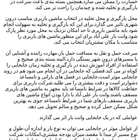
خسارت را ممکن می سازد.همچنین بسته بندی باعث سرعت در
بارگیری و تخلیه شده و چیدمان را راحت تر می کند.
محل بارگیری و محل تخلیه در انتخاب ماشین باربری مناسب درون
شهری تاثیر می گذارد.برای این که بارگیری و تخلیه به سهولت انجام
شود باید ماشین باربری تا حد امکان نزدیک به محل مورد نظر پارک
شود.وانت بار علی آباد برای این منظورماشین های باربری را
متناسب با مکان مشتریان انتخاب می کند.
سرعت حمل و نقل به مسافت حمل بار،مهارت راننده و آشنایی آن
با مسیرهای درون شهر بستگی دارد.البته بسته بندی صحیح و
استفاده از افراد آموزش دیده در بارگیری و تخلیه زمان جابجایی را
کوتاه تر می کند.فصلی که جابجایی در آن انجام می شود هم در روند
جابجایی موثر است،جابجایی در فصل های بارانی و نامساعد
دشوارتر است و دقت بیشتری را می طلبد.شرکت باربری برای
حفاظت کالاها در شرایط نامساعد باید مجهز به ماشین های باربری
مسقف باشند.وانت بار علی آباد با دارا بودن انواع ماشین های
باربری مسقف بارهای شما در شرایط نامساعد جوی به بهترین
شکل ممکن حمل کرده و صحیح و سالم تحویل می دهد.
عواملی که در یک جابجایی وانت بار اثر می گذارند
از عوامل موثر در جابجایی می توان به نوع بار و اندازه آن،طول و
نوع مسیر از مبدا تا مقصد،میزان بودجه مشتری،امکانات شرکت