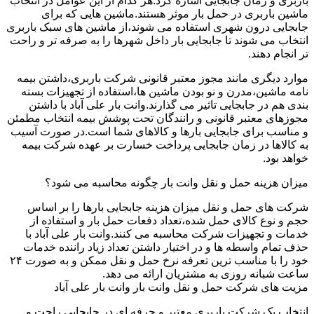
باربری و زمان جابجایی اشاره کرد.هر کدام از این عوامل در انتخاب
ماشین باربری در حمل بار موثر هستند.ماشین هایی که برای
جابجایی درون شهری استفاده می شوند،از ماشین های سبک باربری
انتخاب می شوند تا جابجایی بار داخل شهرها را به صرفه تر و راحت
تر انجام دهند.
موارد دیگری مانند مجوز معتبر قانونی شرکت باربری،داشتن بیمه
نامه ماشین،مدرن و نو بودن ماشین ها،استفاده از تجهیزات بسته
بندی هم در جابجایی تاثیر می گذارند.وانت بار علی آباد با داشتن
مجوزهای معتبر قانونی و رانندگان تحت پوشش بیمه انتخاب مطمئن
و مناسب برای جابجایی بارها و کالاهای شما است.در صورت آسیب
به کالاها در زمان جابجایی پرداخت خسارت بر عهده شرکت بیمه
خواهد بود.
میزان هزینه حمل و نقل وانت بار چگونه محاسبه می شود؟
شرکت های حمل و نقل میزان هزینه جابجایی بارها را بر اساس
حجم و نوع کالای حمل شده،تعداد دفعات حمل بار و استفاده از
خدمات و تجهیزات شرکت محاسبه می کنند.وانت بار علی آباد با
حذف تمام واسطه ها و در اختیار داشتن تعداد زیاد راننده خدمات
خود را با مناسب ترین تعرفه نرخ حمل و نقل ممکن و به صورت ۲۴
ساعت شبانه روزی به مشتریان ارائه می دهد.
مزیت های شرکت حمل و نقل وانت بار وانت بار علی آباد
انتخاب یک شرکت باربری معتبر و حرفه ای در جابجایی راحت و