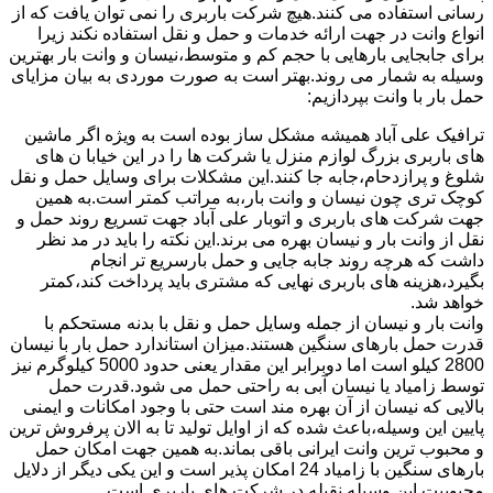
رسانی استفاده می کنند.هیچ شرکت باربری را نمی توان یافت که از
انواع وانت در جهت ارائه خدمات و حمل و نقل استفاده نکند زیرا
برای جابجایی بارهایی با حجم کم و متوسط،نیسان و وانت بار بهترین
وسیله به شمار می روند.بهتر است به صورت موردی به بیان مزایای
حمل بار با وانت بپردازیم:
ترافیک علی آباد همیشه مشکل ساز بوده است به ویژه اگر ماشین
های باربری بزرگ لوازم منزل یا شرکت ها را در این خیابا ن های
شلوغ و پرازدحام،جابه جا کنند.این مشکلات برای وسایل حمل و نقل
کوچک تری چون نیسان و وانت بار،به مراتب کمتر است.به همین
جهت شرکت های باربری و اتوبار علی آباد جهت تسریع روند حمل و
نقل از وانت بار و نیسان بهره می برند.این نکته را باید در مد نظر
داشت که هرچه روند جابه جایی و حمل بارسریع تر انجام
بگیرد،هزینه های باربری نهایی که مشتری باید پرداخت کند،کمتر
خواهد شد.
وانت بار و نیسان از جمله وسایل حمل و نقل با بدنه مستحکم با
قدرت حمل بارهای سنگین هستند.میزان استاندارد حمل بار با نیسان
2800 کیلو است اما دوبرابر این مقدار یعنی حدود 5000 کیلوگرم نیز
توسط زامیاد یا نیسان آبی به راحتی حمل می شود.قدرت حمل
بالایی که نیسان از آن بهره مند است حتی با وجود امکانات و ایمنی
پایین این وسیله،باعث شده که از اوایل تولید تا به الان پرفروش ترین
و محبوب ترین وانت ایرانی باقی بماند.به همین جهت امکان حمل
بارهای سنگین با زامیاد 24 امکان پذیر است و این یکی دیگر از دلایل
محبوبیت این وسیله نقیله در شرکت های باربری است.