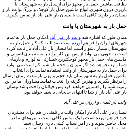
نظافت،ماشین حمل بار مجهز برای ارسال بار به شهرستان یا
باربری درون شهری،انواع ماشین حمل بار کوچک و بزرگ،وانت بار و
نیسان بار دارید: کافی است با نیسان بار علی آباد بار تماس بگیرید.
حمل بار به شهرستان با وانت
همان طور که اشاره شد
وانت بار علی آباد
،امکان حمل بار به تمام
شهرهای ایران را فراهم آورده است.صد البته که کار حمل بار به
شهرستان بسیار دشوار است اما نیسان بار علی آباد بار ثابت کرده
است به خوبی می تواند از پس این کار برآید.با بسته بندی اصولی و
ماشین های حمل بار مجهز کوچکترین خسارتی به لوازم و بارهای
شما وارد نخواهد شد.اگر میزان و حجم بار شما کم است می توانید
برای حمل بار به شهرستان از وانت استفاده نمایید.برای انتخاب
ماشین حمل بار به شهرستان باید حجم و وزن بار،مدت زمان ارسال
را درنظر بگیرید و بهترین گزینه را انتخاب نمایید.مشاوران ما در این
زمینه شما را راهنمایی خواهند کرد پس خیالتان راحت باشد.نیسان
بار علی آباد بار از بتدا تا انتهای جابجایی با شما خواهد بود.
وانت بار تلفنی و ارزان در علی آباد
نیسان بار علی آباد بار امکان وانت بار تلفنی را هم برای مشتریان
خود فراهم آورده است.با یک تماس کافی است تا نیروهای ما در
محل حاضر شوند و در امر اسباب کشی یاری رسان شما
باشند.وانت بار تلفنی در تمام مناطق علی آباد دارای شعبه می باشد