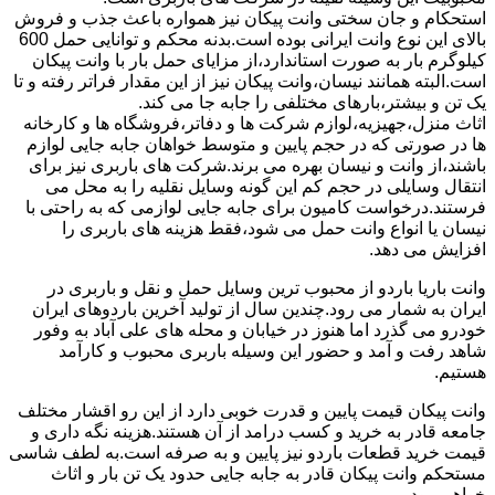
استحکام و جان سختی وانت پیکان نیز همواره باعث جذب و فروش
بالای این نوع وانت ایرانی بوده است.بدنه محکم و توانایی حمل 600
کیلوگرم بار به صورت استاندارد،از مزایای حمل بار با وانت پیکان
است.البته همانند نیسان،وانت پیکان نیز از این مقدار فراتر رفته و تا
یک تن و بیشتر،بارهای مختلفی را جابه جا می کند.
اثاث منزل،جهیزیه،لوازم شرکت ها و دفاتر،فروشگاه ها و کارخانه
ها در صورتی که در حجم پایین و متوسط خواهان جابه جایی لوازم
باشند،از وانت و نیسان بهره می برند.شرکت های باربری نیز برای
انتقال وسایلی در حجم کم این گونه وسایل نقلیه را به محل می
فرستند.درخواست کامیون برای جابه جایی لوازمی که به راحتی با
نیسان یا انواع وانت حمل می شود،فقط هزینه های باربری را
افزایش می دهد.
وانت باریا باردو از محبوب ترین وسایل حمل و نقل و باربری در
ایران به شمار می رود.چندین سال از تولید آخرین باردوهای ایران
خودرو می گذرد اما هنوز در خیابان و محله های علی آباد به وفور
شاهد رفت و آمد و حضور این وسیله باربری محبوب و کارآمد
هستیم.
وانت پیکان قیمت پایین و قدرت خوبی دارد از این رو اقشار مختلف
جامعه قادر به خرید و کسب درامد از آن هستند.هزینه نگه داری و
قیمت خرید قطعات باردو نیز پایین و به صرفه است.به لطف شاسی
مستحکم وانت پیکان قادر به جابه جایی حدود یک تن بار و اثاث
خواهیم بود.