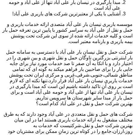
مبدا بارگیری در نیسان بار علی آباد تنها از علی آباد و حومه
علی آباد است
آشنایی با یکی از معتبرترین شرکت های باربری علی آباد!
موسسه باربری نیسان بار علی آباد متصدی ارائه خدمات باربری و
حمل و نقل از علی آباد به سراسر کشور با پایین ترین تعرفه حمل بار
است و کلیه خدمات ارائه شده از سوی این شرکت تحت پوشش
بیمه باربری و بارنامه معتبر است.
شرکت حمل و نقل نیسان بار علی آباد با دسترسی به سامانه حمل
بار اینترنتی بزرگترین ناوگان حمل و نقل شهری و بین شهری را در
اختیار دارد و با اتکا به آن صفر تا صد خدمات مورد نیاز برای جابه
جایی بار را برای صاحبین بار فراهم میکند به گونه ای که تمامی
مناطق شمالی،جنوبی،شرقی،غربی و مرکزی ایران تحت پوشش
خدمات باربری نیسان بار علی آباد قرار دارد،تنها نکته ای که لازم
است بر روی آن تاکید داشته باشیم این است که مبدا بارگیری در
نیسان بار علی آباد تنها از علی آباد و حومه علی آباد است و برای
حمل بار از مبدا سایر شهرستان ها سرویس نداریم.
بهترین شرکت حمل و نقل در علی آباد کدام است؟
شرکت های حمل و نقل متعددی در علی آباد وجود دارند که به طرق
مختلف مشغول به ارائه خدمات باربری هستند اما در این میان
بهترین شرکت حمل و نقل،شرکتیست که خدمات به
روز،ارزان،جامع را در کوتاه ترین زمان ممکن برای مشتریان خود