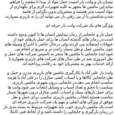
نیسان بار و وانت بار امنیت حمل مواد از مبدا تا مقصد را فراهم
نماید.این ماشین ها مجهز به کلیه تجهیزات لازم برای نگهداری از
مواد آسیب پذیر هستند و مشتریان بدون نگرانی از فاسد
شدن،شکستن یا از بین رفتن بار می توانند آن را به باربری بسپارند.
ویژگی های یک شرکت وانت بار حرفه ای
حمل بار و جابجایی از زمان پیدایش انسان ها تا کنون وجود داشته
است.در زمان های گذشته انسان ها برای حمل بارهای خود از
حیوانات استفاده می کردند،ولی درحال حاضر با اختراع وسیله های
چون ماشین حمل و نقل بسیار راحت تر و سریع تر انجام می
شود.ایده جابجایی با ماشین ها منجر به تاسیس شرکت های حمل و
نقل امروزی شد.در طی سال های شرکت های باربری همواره با
ارائه خدمات بهتر به مشتریان خود به رقابت پرداخته اند.
وانت بار علی آباد با بکارگیری ماشین های باربری مدرن و حمل و
نقل،جابجایی کالاها و یا اسباب کشی منازل را درعلی آباد با هزینه
مناسب انجام می دهد.در جابجایی درون شهری ماشین باربری
متناسب با حجم و تعداد اسباب و وسایل انتخاب می شود.وانت ها
برای حمل بارهای سبک و اسباب کشی منازل درون شهرها بسیار
مناسب هستند.انتخاب ماشین باربری مناسب برای حمل و نقل
موفق از ویژگی های اصلی و مهم یک شرکت باربری حرفه ای
است.یک ماشین باربری خوب باید تجهیزات مربوط به بسته بندی بار
در زمان بارگیری و جابجایی را داشته باشد و از لحاظ فنی کاملا