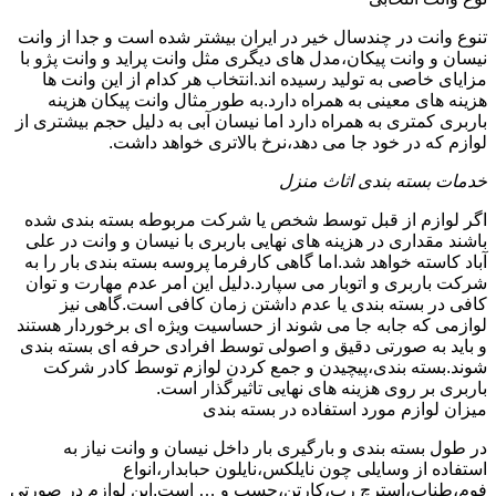
تنوع وانت در چندسال خیر در ایران بیشتر شده است و جدا از وانت
نیسان و وانت پیکان،مدل های دیگری مثل وانت پراید و وانت پژو با
مزایای خاصی به تولید رسیده اند.انتخاب هر کدام از این وانت ها
هزینه های معینی به همراه دارد.به طور مثال وانت پیکان هزینه
باربری کمتری به همراه دارد اما نیسان آبی به دلیل حجم بیشتری از
لوازم که در خود جا می دهد،نرخ بالاتری خواهد داشت.
خدمات بسته بندی اثاث منزل
اگر لوازم از قبل توسط شخص یا شرکت مربوطه بسته بندی شده
باشند مقداری در هزینه های نهایی باربری با نیسان و وانت در علی
آباد کاسته خواهد شد.اما گاهی کارفرما پروسه بسته بندی بار را به
شرکت باربری و اتوبار می سپارد.دلیل این امر عدم مهارت و توان
کافی در بسته بندی یا عدم داشتن زمان کافی است.گاهی نیز
لوازمی که جابه جا می شوند از حساسیت ویژه ای برخوردار هستند
و باید به صورتی دقیق و اصولی توسط افرادی حرفه ای بسته بندی
شوند.بسته بندی،پیچیدن و جمع کردن لوازم توسط کادر شرکت
باربری بر روی هزینه های نهایی تاثیرگذار است.
میزان لوازم مورد استفاده در بسته بندی
در طول بسته بندی و بارگیری بار داخل نیسان و وانت نیاز به
استفاده از وسایلی چون نایلکس،نایلون حبابدار،انواع
فوم،طناب،استرچ رپ،کارتن،چسپ و … است.این لوازم در صورتی