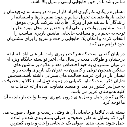
سالم باشد تا در حین جابجایی ایمنی وسایل بالا باشد.
مشاوره رایگان،بکارگیری افراد کار آزموده در بسته بندی،چیدمان و
تخلیه بارها،ضمانت تحویل سالم و بدون نقص بارها و استفاده از
رانندگان با سابقه هم از ویژگی های یک شرکت باربری موفق
است.مشاورین وانت بار علی آباد با حضور در محل مورد نظر با
توجه به حجم بار و مسافت جابجایی ماشین باربری مناسب را
انتخاب کرده و امکان یک جابجایی راحت و سریع را برای مشتریان
خود فراهم می کنند.
در پایان گفتنی است که شرکت باربری وانت بار علی آباد با سابقه
درخشان و طولانی مدت در سال های اخیر توانسته جایگاه ویژه ای
در میان مشتریان به خود اختصاص دهد و علاوه بر ماشین های
سنگین همچون تریلی و کامیون به عنوان یک باربری وانت بار و
نیسان بار در این عرصه فعالیت های بسزایی داشته باشد،همچنین
شایان ذکر است که این کمپانی در زمینه حمل انواع کالا و محصولات
به سراسر کشور در مبدا و مقصد متفاوت آماده ارائه خدمات به
کلیه هموطنان عزیز می باشد.
نکاتی که در حمل و نقل های درون شهری توسط وانت بار باید به آن
ها توجه کرد
بسته بندی کالاها و جابجایی آن ها وقتی درست و اصولی صورت می
گیرد که وسایل به طور صحیح و اصولی بسته بندی شده و آماده
حمل شوند.بسته بندی اصولی یک جابجایی راحت و بدون کمترین