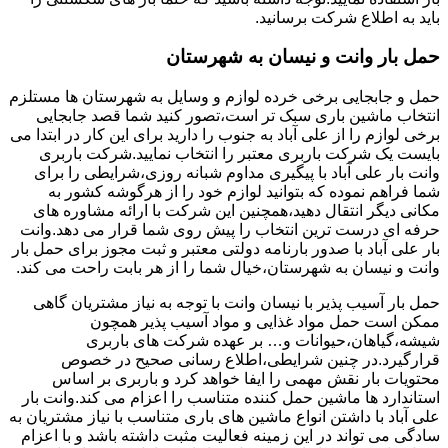
باید به اطلاع شرکت برسانید.
حمل بار وانت و نیسان به شهرستان
حمل و جابجایی برخی خرده لوازم و وسایل به شهرستان ها مستلزم
انتخاب ماشین باری سبک تر است،تصور کنید شما قصد جابجایی
برخی لوازم را از علی آباد به جنوب را دارید برای این کار در ابتدا می
بایست یک شرکت باربری معتبر را انتخاب نمایید.شرکت باربری
وانت بار علی آباد با پیگیری مداوم شبانه روزی،شرایطی را برای
شما فراهم نموده که بتوانید لوازم خود را از هرگوشه کشور به
مکانی دیگر انتقال دهید،همچنین این شرکت با ارائه مشاوره های
حرفه ای درست ترین انتخاب را پیش روی شما قرار می دهد.وانت
بار علی آباد با صدور بارنامه دولتی معتبر و ثبت مجوز برای حمل بار
وانت و نیسان به شهرستان،خیال شما را از هر بابت راحت می کند.
حمل بار آسیب پذیر با نیسان وانت با توجه به نیاز مشتریان گاهی
ممکن است حمل مواد غذایی و مواد آسیب پذیر همچون
شیشه،گیاهان،حیوانات و… بر عهده شرکت های باربری
قرارگیرد.در چنین شرایطی،اطلاع رسانی صحیح در خصوص
محتویات بار نقش مهمی را ایفا خواهد کرد و باربری بر اساس
استاندارد ها ماشین حمل کننده متناسب را اعزام می کند.وانت بار
علی آباد با داشتن انواع ماشین های باری متناسب با نیاز مشتریان به
سادگی می تواند در این زمینه فعالیت مثبت داشته باشد و با اعزام