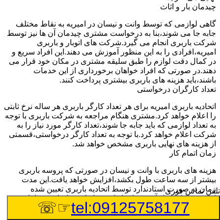
چیدمان بار و اثاث
گاهی لوازمی که توسط وانت و نیسان در امیریه به نقاط مختلف
جابه جا می شوند،بنا به درخواست مشتری چیدمان آن ها نیز توسط
شرکت باربری انجام می گیرد.شرکت های اتوبار و باربری
امیریه،افرادی را به این منظور آموزش می دهند.این افراد سریع و
در کمال دقت لوازم را طبق سلیقه مشتری در مکان خود قرار می
دهند.در صورتی که افراد خواهان برخورداری از این خدمات
باشند،باید هزینه های باربری بیشتری پرداخت کنند.
تعداد کارگران درخواستی
اتحادیه باربری امیریه برای هر تعداد کارگر باربری هر ساله نرخ ثابتی
را اعلام خواهد کرد.مشتری هنگام مراجعه به شرکت باربری با توجه
به تعداد لوازمی که باید جابه جا شوند،تعداد کارگر مورد نیاز را به
شرکت اعلام خواهد کرد.با توجه به تعداد کارگر درخواستی،قسمتی
از هزینه های نهایی باربری مشخص خواهد شد.
زمان اتمام کار
هزینه های باربری با وانت و نیسان در صورتی که پروسه باربری
بیشتر از سه ساعت طول بکشد،افزایش خواهد یافت.این مدت
زمان به صورت استادندارد توسط اتحادیه باربری تعیین شده
تلفن تماس فوری
است.عواملی مثل آب وهوا،ترافیک،شرایط جغرافیایی مبدا یا حجم
☞☏
tel:09125758177
زیاد لوازم ممکن است باعث افزایش مدت زمان بارگیری و باربری
شوند که افزایش هزینه های باربری را در پی خواهند داشت.