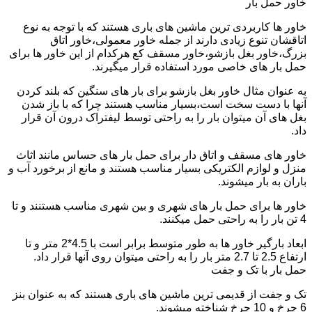
خاور حمل بار
خاور ها کاربردی ترین ماشین های باری هستند که با توجه به نوع
اتاقشان تنوع زیادی دارند از جمله خاور معمولی،خاور اتاق
بزرگ،خاور بغل بازشو،خاور مسقف کع هرکدام از این خاور ها برای
حمل بار های خاصی مورد استفاده قرار میگیرند.
به عنوان مثال خاور بغل بازشو برای بار های سنگین که بلند کردن
آنها با دست سخت است،بسیار مناسب هستند چرا که با باز شدن
بغل های آن میتوان بار را به راحتی توسط لیفتراک درون آن قرار
داد.
خاور های مسقف و اتاق دار برای حمل بار های حساس مانند اثاث
منزل و لوازم الکتریکی بسیار مناسب هستند و مانع از برخورد آب و
باران به بار میشوند.
خاور ها برای حمل بار های شهری و بین شهری مناسب هستنند و تا
4 تن بار را به راحتی حمل میکنند.
ابعاد بارگیر خاور ها به طور متوسط برابر است با 4.5*2 متر و تا
ارتفاع 2.5 تا 2.7 متر بار را به راحتی میتوان روی آنها قرار داد.
حمل بار با تک و جفت
تک و جفت از قدیمی ترین ماشین های باری هستند که به عنوان بنز
6 چرخ و 10 چرخ شناخته میشوند.