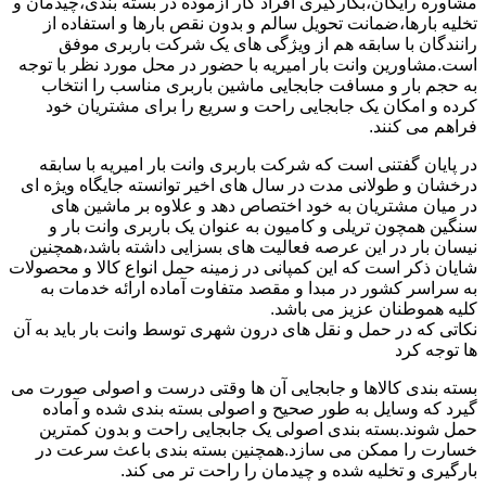
مشاوره رایگان،بکارگیری افراد کار آزموده در بسته بندی،چیدمان و
تخلیه بارها،ضمانت تحویل سالم و بدون نقص بارها و استفاده از
رانندگان با سابقه هم از ویژگی های یک شرکت باربری موفق
است.مشاورین وانت بار امیریه با حضور در محل مورد نظر با توجه
به حجم بار و مسافت جابجایی ماشین باربری مناسب را انتخاب
کرده و امکان یک جابجایی راحت و سریع را برای مشتریان خود
فراهم می کنند.
در پایان گفتنی است که شرکت باربری وانت بار امیریه با سابقه
درخشان و طولانی مدت در سال های اخیر توانسته جایگاه ویژه ای
در میان مشتریان به خود اختصاص دهد و علاوه بر ماشین های
سنگین همچون تریلی و کامیون به عنوان یک باربری وانت بار و
نیسان بار در این عرصه فعالیت های بسزایی داشته باشد،همچنین
شایان ذکر است که این کمپانی در زمینه حمل انواع کالا و محصولات
به سراسر کشور در مبدا و مقصد متفاوت آماده ارائه خدمات به
کلیه هموطنان عزیز می باشد.
نکاتی که در حمل و نقل های درون شهری توسط وانت بار باید به آن
ها توجه کرد
بسته بندی کالاها و جابجایی آن ها وقتی درست و اصولی صورت می
گیرد که وسایل به طور صحیح و اصولی بسته بندی شده و آماده
حمل شوند.بسته بندی اصولی یک جابجایی راحت و بدون کمترین
خسارت را ممکن می سازد.همچنین بسته بندی باعث سرعت در
بارگیری و تخلیه شده و چیدمان را راحت تر می کند.