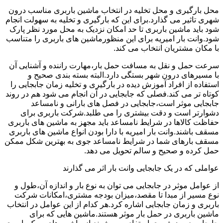
محل بارگیری و محل تخلیه در انتخاب ماشین باربری مناسب درون
شهری تاثیر می گذارد.برای این که بارگیری و تخلیه به سهولت انجام
شود باید ماشین باربری تا حد امکان نزدیک به محل مورد نظر پارک
شود.وانت بار امیریه برای این منظورماشین های باربری را متناسب
با مکان مشتریان انتخاب می کند.
سرعت حمل و نقل به مسافت حمل بار،مهارت راننده و آشنایی آن
با مسیرهای درون شهر بستگی دارد.البته بسته بندی صحیح و
استفاده از افراد آموزش دیده در بارگیری و تخلیه زمان جابجایی را
کوتاه تر می کند.فصلی که جابجایی در آن انجام می شود هم در روند
جابجایی موثر است،جابجایی در فصل های بارانی و نامساعد
دشوارتر است و دقت بیشتری را می طلبد.شرکت باربری برای
حفاظت کالاها در شرایط نامساعد باید مجهز به ماشین های باربری
مسقف باشند.وانت بار امیریه با دارا بودن انواع ماشین های باربری
مسقف بارهای شما در شرایط نامساعد جوی به بهترین شکل ممکن
حمل کرده و صحیح و سالم تحویل می دهد.
عواملی که در یک جابجایی وانت بار اثر می گذارند
از عوامل موثر در جابجایی می توان به نوع بار و اندازه آن،طول و
نوع مسیر از مبدا تا مقصد،میزان بودجه مشتری،امکانات شرکت
باربری و زمان جابجایی اشاره کرد.هر کدام از این عوامل در انتخاب
ماشین باربری در حمل بار موثر هستند.ماشین هایی که برای