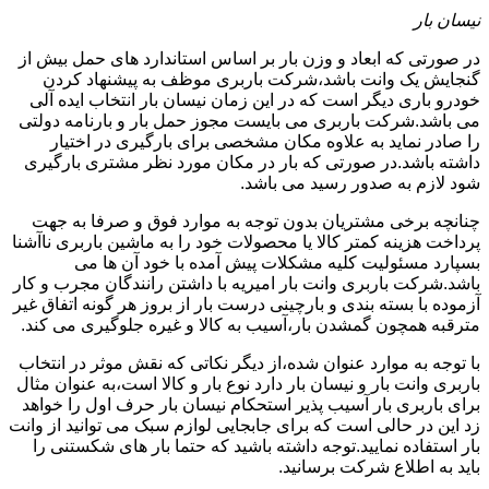
نیسان بار
در صورتی که ابعاد و وزن بار بر اساس استاندارد های حمل بیش از
گنجایش یک وانت باشد،شرکت باربری موظف به پیشنهاد کردن
خودرو باری دیگر است که در این زمان نیسان بار انتخاب ایده آلی
می باشد.شرکت باربری می بایست مجوز حمل بار و بارنامه دولتی
را صادر نماید به علاوه مکان مشخصی برای بارگیری در اختیار
داشته باشد.در صورتی که بار در مکان مورد نظر مشتری بارگیری
شود لازم به صدور رسید می باشد.
چنانچه برخی مشتریان بدون توجه به موارد فوق و صرفا به جهت
پرداخت هزینه کمتر کالا یا محصولات خود را به ماشین باربری ناآشنا
بسپارد مسئولیت کلیه مشکلات پیش آمده با خود آن ها می
باشد.شرکت باربری وانت بار امیریه با داشتن رانندگان مجرب و کار
آزموده با بسته بندی و بارچینی درست بار از بروز هر گونه اتفاق غیر
مترقبه همچون گمشدن بار،آسیب به کالا و غیره جلوگیری می کند.
با توجه به موارد عنوان شده،از دیگر نکاتی که نقش موثر در انتخاب
باربری وانت بار و نیسان بار دارد نوع بار و کالا است،به عنوان مثال
برای باربری بار آسیب پذیر استحکام نیسان بار حرف اول را خواهد
زد این در حالی است که برای جابجایی لوازم سبک می توانید از وانت
بار استفاده نمایید.توجه داشته باشید که حتما بار های شکستنی را
باید به اطلاع شرکت برسانید.