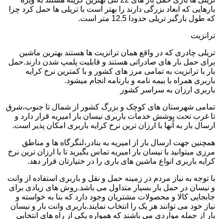
بارهایی که ابعاد بزرگی دارند را بهتر است با تریلی ها حمل کرد چرا
که طول بارگیر تریلی حدودا 12.5 متر است.
ترانزیت
تریلی چادری که در واقع همان ترانزیت ها هستند بهترین ماشین
برای حمل بار های صادراتی هستند و قابلیت پلمپ شدن دارند.حمل
بار با ترانزیت به تمامی مرز های کشور و با کمترین نرخ کرایه
باربری همراه با بیمه نامه و بارنامه انجام میشود.
باربری ارزان به سراسر کشور
تمامی شهرستان های کوچک و بزرگ کشور از شمال تا جنوب،شرق
تا غرب تحت پوشش خدمات باربری نیسان بار امیریه قرار دارد و
ارسال بار به آنها با ارزان ترین نرخ کرایه باربری امکان پذیر است.
همچنین جهت ارسال بار از امیریه به بنادر،لنگرگاه ها و مناطق
مرزی میتوانید با نیسان بار امیریه تماس بگیرید تا با ارزان ترین نرخ
کرایه باربری انواع ماشین های باری را در ختیارتان قرار دهد.
با توجه به نیاز مردم در زمینه حمل و نقل و باربری استفاده از وانت
و نیسان در حمل بار بسیار متداول می باشد.روش های زیادی برای
جابجایی کالا و محصولات مشتریان وجود دارد که بنا به خواسته و
نیاز خود می توانند هر یک را انتخاب نمایند.باربری وانت بار و نیسان
بار از جمله مواردی می باشند که همواره یکی از راه های انتخابی