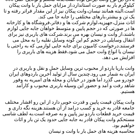
کیلوگرم بار به صورت استاندارد،از مزایای حمل بار با وانت پیکان
است.البته همانند نیسان،وانت پیکان نیز از این مقدار فراتر رفته و تا
یک تن و بیشتر،بارهای مختلفی را جابه جا می کند.
اثاث منزل،جهیزیه،لوازم شرکت ها و دفاتر،فروشگاه ها و کارخانه
ها در صورتی که در حجم پایین و متوسط خواهان جابه جایی لوازم
باشند،از وانت و نیسان بهره می برند.شرکت های باربری نیز برای
انتقال وسایلی در حجم کم این گونه وسایل نقلیه را به محل می
فرستند.درخواست کامیون برای جابه جایی لوازمی که به راحتی با
نیسان یا انواع وانت حمل می شود،فقط هزینه های باربری را
افزایش می دهد.
وانت باریا باردو از محبوب ترین وسایل حمل و نقل و باربری در
ایران به شمار می رود.چندین سال از تولید آخرین باردوهای ایران
خودرو می گذرد اما هنوز در خیابان و محله های امیریه به وفور
شاهد رفت و آمد و حضور این وسیله باربری محبوب و کارآمد
هستیم.
وانت پیکان قیمت پایین و قدرت خوبی دارد از این رو اقشار مختلف
جامعه قادر به خرید و کسب درامد از آن هستند.هزینه نگه داری و
قیمت خرید قطعات باردو نیز پایین و به صرفه است.به لطف شاسی
مستحکم وانت پیکان قادر به جابه جایی حدود یک تن بار و اثاث
خواهیم بود.
محاسبه هزینه های حمل بار با وانت و نیسان