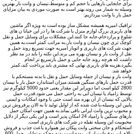
برای جابجایی بارهایی با حجم کم و متوسط،نیسان و وانت بار بهترین
وسیله به شمار می روند.بهتر است به صورت موردی به بیان مزایای
حمل بار با وانت بپردازیم:
ترافیک امیریه همیشه مشکل ساز بوده است به ویژه اگر ماشین
های باربری بزرگ لوازم منزل یا شرکت ها را در این خیابا ن های
شلوغ و پرازدحام،جابه جا کنند.این مشکلات برای وسایل حمل و نقل
کوچک تری چون نیسان و وانت بار،به مراتب کمتر است.به همین
جهت شرکت های باربری و اتوبار امیریه جهت تسریع روند حمل و
نقل از وانت بار و نیسان بهره می برند.این نکته را باید در مد نظر
داشت که هرچه روند جابه جایی و حمل بارسریع تر انجام
بگیرد،هزینه های باربری نهایی که مشتری باید پرداخت کند،کمتر
خواهد شد.
وانت بار و نیسان از جمله وسایل حمل و نقل با بدنه مستحکم با
قدرت حمل بارهای سنگین هستند.میزان استاندارد حمل بار با نیسان
2800 کیلو است اما دوبرابر این مقدار یعنی حدود 5000 کیلوگرم نیز
توسط زامیاد یا نیسان آبی به راحتی حمل می شود.قدرت حمل
بالایی که نیسان از آن بهره مند است حتی با وجود امکانات و ایمنی
پایین این وسیله،باعث شده که از اوایل تولید تا به الان پرفروش ترین
و محبوب ترین وانت ایرانی باقی بماند.به همین جهت امکان حمل
بارهای سنگین با زامیاد 24 امکان پذیر است و این یکی دیگر از دلایل
محبوبیت این وسیله نقیله در شرکت های باربری است.
استحکام و جان سختی وانت پیکان نیز همواره باعث جذب و فروش
بالای این نوع وانت ایرانی بوده است.بدنه محکم و توانایی حمل 600