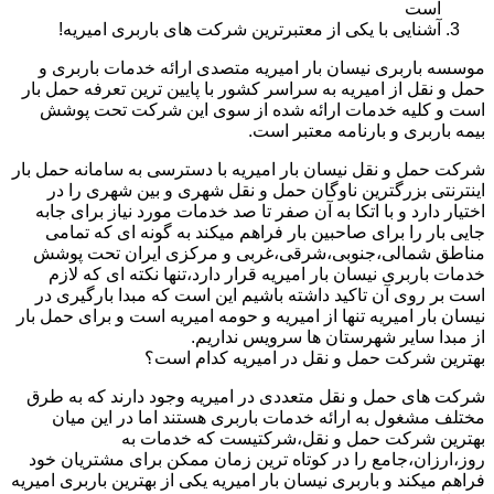
است
آشنایی با یکی از معتبرترین شرکت های باربری امیریه!
موسسه باربری نیسان بار امیریه متصدی ارائه خدمات باربری و
حمل و نقل از امیریه به سراسر کشور با پایین ترین تعرفه حمل بار
است و کلیه خدمات ارائه شده از سوی این شرکت تحت پوشش
بیمه باربری و بارنامه معتبر است.
شرکت حمل و نقل نیسان بار امیریه با دسترسی به سامانه حمل بار
اینترنتی بزرگترین ناوگان حمل و نقل شهری و بین شهری را در
اختیار دارد و با اتکا به آن صفر تا صد خدمات مورد نیاز برای جابه
جایی بار را برای صاحبین بار فراهم میکند به گونه ای که تمامی
مناطق شمالی،جنوبی،شرقی،غربی و مرکزی ایران تحت پوشش
خدمات باربری نیسان بار امیریه قرار دارد،تنها نکته ای که لازم
است بر روی آن تاکید داشته باشیم این است که مبدا بارگیری در
نیسان بار امیریه تنها از امیریه و حومه امیریه است و برای حمل بار
از مبدا سایر شهرستان ها سرویس نداریم.
بهترین شرکت حمل و نقل در امیریه کدام است؟
شرکت های حمل و نقل متعددی در امیریه وجود دارند که به طرق
مختلف مشغول به ارائه خدمات باربری هستند اما در این میان
بهترین شرکت حمل و نقل،شرکتیست که خدمات به
روز،ارزان،جامع را در کوتاه ترین زمان ممکن برای مشتریان خود
فراهم میکند و باربری نیسان بار امیریه یکی از بهترین باربری امیریه