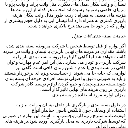
نیسان و وانت پیکان،مدل های دیگری مثل وانت پراید و وانت پژو با
مزایای خاصی به تولید رسیده اند.انتخاب هر کدام از این وانت ها
هزینه های معینی به همراه دارد.به طور مثال وانت پیکان هزینه
باربری کمتری به همراه دارد اما نیسان آبی به دلیل حجم بیشتری از
لوازم که در خود جا می دهد،نرخ بالاتری خواهد داشت.
خدمات بسته بندی اثاث منزل
اگر لوازم از قبل توسط شخص یا شرکت مربوطه بسته بندی شده
باشند مقداری در هزینه های نهایی باربری با نیسان و وانت در امیریه
کاسته خواهد شد.اما گاهی کارفرما پروسه بسته بندی بار را به
شرکت باربری و اتوبار می سپارد.دلیل این امر عدم مهارت و توان
کافی در بسته بندی یا عدم داشتن زمان کافی است.گاهی نیز
لوازمی که جابه جا می شوند از حساسیت ویژه ای برخوردار هستند
و باید به صورتی دقیق و اصولی توسط افرادی حرفه ای بسته بندی
شوند.بسته بندی،پیچیدن و جمع کردن لوازم توسط کادر شرکت
باربری بر روی هزینه های نهایی تاثیرگذار است.
میزان لوازم مورد استفاده در بسته بندی
در طول بسته بندی و بارگیری بار داخل نیسان و وانت نیاز به
استفاده از وسایلی چون نایلکس،نایلون حبابدار،انواع
فوم،طناب،استرچ رپ،کارتن،چسپ و … است.این لوازم در صورتی
که توسط شرکت باربری به محل بارگیری آورده شود،بر هزینه های
نهایی می افزاید.