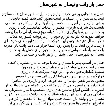
حمل بار وانت و نیسان به شهرستان
حمل و جابجایی برخی خرده لوازم و وسایل به شهرستان ها مستلزم
انتخاب ماشین باری سبک تر است،تصور کنید شما قصد جابجایی
برخی لوازم را از امیریه به جنوب را دارید برای این کار در ابتدا می
بایست یک شرکت باربری معتبر را انتخاب نمایید.شرکت باربری
وانت بار امیریه با پیگیری مداوم شبانه روزی،شرایطی را برای شما
فراهم نموده که بتوانید لوازم خود را از هرگوشه کشور به مکانی
دیگر انتقال دهید،همچنین این شرکت با ارائه مشاوره های حرفه ای
درست ترین انتخاب را پیش روی شما قرار می دهد.وانت بار امیریه
با صدور بارنامه دولتی معتبر و ثبت مجوز برای حمل بار وانت و
نیسان به شهرستان،خیال شما را از هر بابت راحت می کند.
حمل بار آسیب پذیر با نیسان وانت با توجه به نیاز مشتریان گاهی
ممکن است حمل مواد غذایی و مواد آسیب پذیر همچون
شیشه،گیاهان،حیوانات و… بر عهده شرکت های باربری
قرارگیرد.در چنین شرایطی،اطلاع رسانی صحیح در خصوص
محتویات بار نقش مهمی را ایفا خواهد کرد و باربری بر اساس
استاندارد ها ماشین حمل کننده متناسب را اعزام می کند.وانت بار
امیریه با داشتن انواع ماشین های باری متناسب با نیاز مشتریان به
سادگی می تواند در این زمینه فعالیت مثبت داشته باشد و با اعزام
نیسان بار و وانت بار امنیت حمل مواد از مبدا تا مقصد را فراهم
نماید.این ماشین ها مجهز به کلیه تجهیزات لازم برای نگهداری از