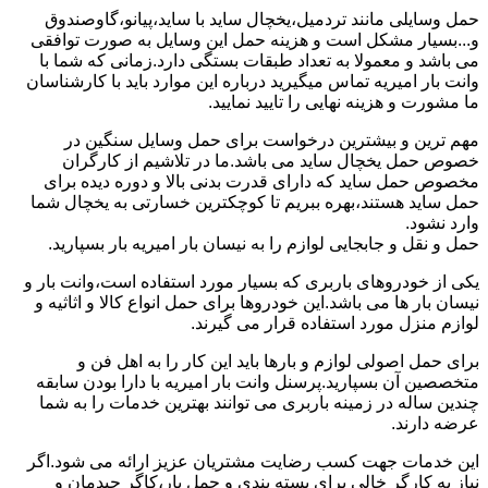
حمل وسایلی مانند تردمیل،یخچال ساید با ساید،پیانو،گاوصندوق
و...بسیار مشکل است و هزینه حمل این وسایل به صورت توافقی
می باشد و معمولا به تعداد طبقات بستگی دارد.زمانی که شما با
وانت بار امیریه تماس میگیرید درباره این موارد باید با کارشناسان
ما مشورت و هزینه نهایی را تایید نمایید.
مهم ترین و بیشترین درخواست برای حمل وسایل سنگین در
خصوص حمل یخچال ساید می باشد.ما در تلاشیم از کارگران
مخصوص حمل ساید که دارای قدرت بدنی بالا و دوره دیده برای
حمل ساید هستند،بهره ببریم تا کوچکترین خسارتی به یخچال شما
وارد نشود.
حمل و نقل و جابجایی لوازم را به نیسان بار امیریه بار بسپارید.
یکی از خودروهای باربری که بسیار مورد استفاده است،وانت بار و
نیسان بار ها می باشد.این خودروها برای حمل انواع کالا و اثاثیه و
لوازم منزل مورد استفاده قرار می گیرند.
برای حمل اصولی لوازم و بارها باید این کار را به اهل فن و
متخصصین آن بسپارید.پرسنل وانت بار امیریه با دارا بودن سابقه
چندین ساله در زمینه باربری می توانند بهترین خدمات را به شما
عرضه دارند.
این خدمات جهت کسب رضایت مشتریان عزیز ارائه می شود.اگر
نیاز به کارگر خالی برای بسته بندی و حمل بار،کاگر چیدمان و