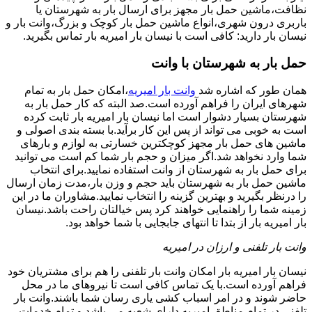
نظافت،ماشین حمل بار مجهز برای ارسال بار به شهرستان یا
باربری درون شهری،انواع ماشین حمل بار کوچک و بزرگ،وانت بار و
نیسان بار دارید: کافی است با نیسان بار امیریه بار تماس بگیرید.
حمل بار به شهرستان با وانت
همان طور که اشاره شد
وانت بار امیریه
،امکان حمل بار به تمام
شهرهای ایران را فراهم آورده است.صد البته که کار حمل بار به
شهرستان بسیار دشوار است اما نیسان بار امیریه بار ثابت کرده
است به خوبی می تواند از پس این کار برآید.با بسته بندی اصولی و
ماشین های حمل بار مجهز کوچکترین خسارتی به لوازم و بارهای
شما وارد نخواهد شد.اگر میزان و حجم بار شما کم است می توانید
برای حمل بار به شهرستان از وانت استفاده نمایید.برای انتخاب
ماشین حمل بار به شهرستان باید حجم و وزن بار،مدت زمان ارسال
را درنظر بگیرید و بهترین گزینه را انتخاب نمایید.مشاوران ما در این
زمینه شما را راهنمایی خواهند کرد پس خیالتان راحت باشد.نیسان
بار امیریه بار از بتدا تا انتهای جابجایی با شما خواهد بود.
وانت بار تلفنی و ارزان در امیریه
نیسان بار امیریه بار امکان وانت بار تلفنی را هم برای مشتریان خود
فراهم آورده است.با یک تماس کافی است تا نیروهای ما در محل
حاضر شوند و در امر اسباب کشی یاری رسان شما باشند.وانت بار
تلفنی در تمام مناطق امیریه دارای شعبه می باشد و تمام خدمات