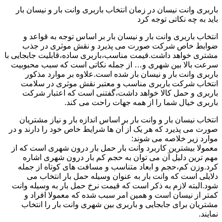
باربری وانت نیسان در زمان انتخاب باربری وانت بار و نیسان بار
باید به چه نکاتی توجه کرد
انتخاب باربری وانت بار و نیسان بار بر اساس توجه به قواعد و
ضوابط خاص شرکت صورت می پذیرد و نقش موثری در جذب
مشتری خواهد داشت.قیمت مناسب،باربری ساده،قابلیت جابجایی با
سرعت بالا بین شهری و… از جمله نکاتی است که سبب محبوبیت
باربری وانت بار و نیسان بار شده است.علاوه بر موارد مذکور
انتخاب شرکت باربری مناسب و معتبر نقش موثری در سلامت
باربری و حمل کالا خواهد داشت،گفتنی است که اعتبار شرکت
باربری خیال شما را از همه جهات راحت می کند.
انتخاب نیسان بار و وانت بار بر اساس اندازه بار و نیاز مشتریان
صورت می پذیرد که هر یک از آن ها شرایط خاص خود را دارند و در
موارد زیر خلاصه می شوند:
معمولا بیشترین کاربرد وانت بار حمل بار درون شهری است که از
مهم ترین دلیل آن می توان به حجم کم بار درون شهری اشاره
کرد.وزن کم،حجم و ابعاد متناسب و مسافت های کوتاه از جمله
دلایلی است که وانت بار به عنوان وسیله حمل بار انتخاب می
شود.البته لازم به ذکر است که قیمت نرخ حمل بار به وسیله وانت
کمتر از نیسان است و همین امر سبب شده که معمولا افراد و
مشتریان برای جابجایی و باربری بین شهری وانت بار را انتخاب
نمایند.