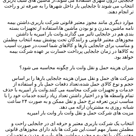
جابجایی درون شهری استفاده می شوند،از ماشین های سبک باربری
انتخاب می شوند تا جابجایی بار داخل شهرها را به صرفه تر و راحت
تر انجام دهند.
موارد دیگری مانند مجوز معتبر قانونی شرکت باربری،داشتن بیمه
نامه ماشین،مدرن و نو بودن ماشین ها،استفاده از تجهیزات بسته
بندی هم در جابجایی تاثیر می گذارند.وانت بار امیریه با داشتن
مجوزهای معتبر قانونی و رانندگان تحت پوشش بیمه انتخاب مطمئن
و مناسب برای جابجایی بارها و کالاهای شما است.در صورت آسیب
به کالاها در زمان جابجایی پرداخت خسارت بر عهده شرکت بیمه
خواهد بود.
میزان هزینه حمل و نقل وانت بار چگونه محاسبه می شود؟
شرکت های حمل و نقل میزان هزینه جابجایی بارها را بر اساس
حجم و نوع کالای حمل شده،تعداد دفعات حمل بار و استفاده از
خدمات و تجهیزات شرکت محاسبه می کنند.وانت بار امیریه با حذف
تمام واسطه ها و در اختیار داشتن تعداد زیاد راننده خدمات خود را با
مناسب ترین تعرفه نرخ حمل و نقل ممکن و به صورت ۲۴ ساعت
شبانه روزی به مشتریان ارائه می دهد.
مزیت های شرکت حمل و نقل وانت بار وانت بار امیریه
انتخاب یک شرکت باربری معتبر و حرفه ای در جابجایی راحت و
مطمئن بسیار مهم است.این شرکت ها باید دارای مجوزهای قانونی
معتبر،کادر با تجربه و مجرب،ماشین های باربری مدرن و تجهیزات