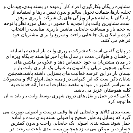
مشاوره رایگان،بکارگیری افراد کار آزموده در بسته بندی،چیدمان و
تخلیه بارها،ضمانت تحویل سالم و بدون نقص بارها و استفاده از
رانندگان با سابقه هم از ویژگی های یک شرکت باربری موفق
است.مشاورین وانت بار امجدیه با حضور در محل مورد نظر با توجه
به حجم بار و مسافت جابجایی ماشین باربری مناسب را انتخاب
کرده و امکان یک جابجایی راحت و سریع را برای مشتریان خود
فراهم می کنند.
در پایان گفتنی است که شرکت باربری وانت بار امجدیه با سابقه
درخشان و طولانی مدت در سال های اخیر توانسته جایگاه ویژه ای
در میان مشتریان به خود اختصاص دهد و علاوه بر ماشین های
سنگین همچون تریلی و کامیون به عنوان یک باربری وانت بار و
نیسان بار در این عرصه فعالیت های بسزایی داشته باشد،همچنین
شایان ذکر است که این کمپانی در زمینه حمل انواع کالا و محصولات
به سراسر کشور در مبدا و مقصد متفاوت آماده ارائه خدمات به
کلیه هموطنان عزیز می باشد.
نکاتی که در حمل و نقل های درون شهری توسط وانت بار باید به آن
ها توجه کرد
بسته بندی کالاها و جابجایی آن ها وقتی درست و اصولی صورت می
گیرد که وسایل به طور صحیح و اصولی بسته بندی شده و آماده
حمل شوند.بسته بندی اصولی یک جابجایی راحت و بدون کمترین
خسارت را ممکن می سازد.همچنین بسته بندی باعث سرعت در