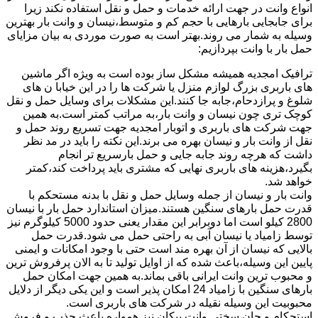
انواع وانت در جهت ارائه خدمات و حمل و نقل استفاده نکند زیرا
برای جابجایی بارهایی با حجم کم و متوسط،نیسان و وانت بار بهترین
وسیله به شمار می روند.بهتر است به صورت موردی به بیان مزایای
حمل بار با وانت بپردازیم:
ترافیک امجدیه همیشه مشکل ساز بوده است به ویژه اگر ماشین
های باربری بزرگ لوازم منزل یا شرکت ها را در این خیابا ن های
شلوغ و پرازدحام،جابه جا کنند.این مشکلات برای وسایل حمل و نقل
کوچک تری چون نیسان و وانت بار،به مراتب کمتر است.به همین
جهت شرکت های باربری و اتوبار امجدیه جهت تسریع روند حمل و
نقل از وانت بار و نیسان بهره می برند.این نکته را باید در مد نظر
داشت که هرچه روند جابه جایی و حمل بارسریع تر انجام
بگیرد،هزینه های باربری نهایی که مشتری باید پرداخت کند،کمتر
خواهد شد.
وانت بار و نیسان از جمله وسایل حمل و نقل با بدنه مستحکم با
قدرت حمل بارهای سنگین هستند.میزان استاندارد حمل بار با نیسان
2800 کیلو است اما دوبرابر این مقدار یعنی حدود 5000 کیلوگرم نیز
توسط زامیاد یا نیسان آبی به راحتی حمل می شود.قدرت حمل
بالایی که نیسان از آن بهره مند است حتی با وجود امکانات و ایمنی
پایین این وسیله،باعث شده که از اوایل تولید تا به الان پرفروش ترین
و محبوب ترین وانت ایرانی باقی بماند.به همین جهت امکان حمل
بارهای سنگین با زامیاد 24 امکان پذیر است و این یکی دیگر از دلایل
محبوبیت این وسیله نقیله در شرکت های باربری است.
استحکام و جان سختی وانت پیکان نیز همواره باعث جذب و فروش