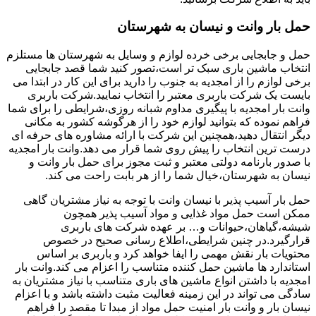
حمل بار وانت و نیسان به شهرستان
حمل و جابجایی برخی خرده لوازم و وسایل به شهرستان ها مستلزم
انتخاب ماشین باری سبک تر است،تصور کنید شما قصد جابجایی
برخی لوازم را از امجدیه به جنوب را دارید برای این کار در ابتدا می
بایست یک شرکت باربری معتبر را انتخاب نمایید.شرکت باربری
وانت بار امجدیه با پیگیری مداوم شبانه روزی،شرایطی را برای شما
فراهم نموده که بتوانید لوازم خود را از هرگوشه کشور به مکانی
دیگر انتقال دهید،همچنین این شرکت با ارائه مشاوره های حرفه ای
درست ترین انتخاب را پیش روی شما قرار می دهد.وانت بار امجدیه
با صدور بارنامه دولتی معتبر و ثبت مجوز برای حمل بار وانت و
نیسان به شهرستان،خیال شما را از هر بابت راحت می کند.
حمل بار آسیب پذیر با نیسان وانت با توجه به نیاز مشتریان گاهی
ممکن است حمل مواد غذایی و مواد آسیب پذیر همچون
شیشه،گیاهان،حیوانات و… بر عهده شرکت های باربری
قرارگیرد.در چنین شرایطی،اطلاع رسانی صحیح در خصوص
محتویات بار نقش مهمی را ایفا خواهد کرد و باربری بر اساس
استاندارد ها ماشین حمل کننده متناسب را اعزام می کند.وانت بار
امجدیه با داشتن انواع ماشین های باری متناسب با نیاز مشتریان به
سادگی می تواند در این زمینه فعالیت مثبت داشته باشد و با اعزام
نیسان بار و وانت بار امنیت حمل مواد از مبدا تا مقصد را فراهم