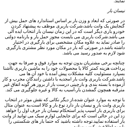
نمایند.
نیسان بار
در صورتی که ابعاد و وزن بار بر اساس استاندارد های حمل بیش از
گنجایش یک وانت باشد،شرکت باربری موظف به پیشنهاد کردن
خودرو باری دیگر است که در این زمان نیسان بار انتخاب ایده آلی
می باشد.شرکت باربری می بایست مجوز حمل بار و بارنامه دولتی
را صادر نماید به علاوه مکان مشخصی برای بارگیری در اختیار
داشته باشد.در صورتی که بار در مکان مورد نظر مشتری بارگیری
شود لازم به صدور رسید می باشد.
چنانچه برخی مشتریان بدون توجه به موارد فوق و صرفا به جهت
پرداخت هزینه کمتر کالا یا محصولات خود را به ماشین باربری ناآشنا
بسپارد مسئولیت کلیه مشکلات پیش آمده با خود آن ها می
باشد.شرکت باربری وانت بار امجدیه با داشتن رانندگان مجرب و کار
آزموده با بسته بندی و بارچینی درست بار از بروز هر گونه اتفاق غیر
مترقبه همچون گمشدن بار،آسیب به کالا و غیره جلوگیری می کند.
با توجه به موارد عنوان شده،از دیگر نکاتی که نقش موثر در انتخاب
باربری وانت بار و نیسان بار دارد نوع بار و کالا است،به عنوان مثال
برای باربری بار آسیب پذیر استحکام نیسان بار حرف اول را خواهد
زد این در حالی است که برای جابجایی لوازم سبک می توانید از وانت
بار استفاده نمایید.توجه داشته باشید که حتما بار های شکستنی را
باید به اطلاع شرکت برسانید.