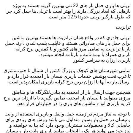
تریلی ها باری حمل بار های 22 تنی بهترین گزینه هستند به ویژه
بارهایی که ابعاد بزرگی دارند را بهتر است با تریلی ها حمل کرد چرا
که طول بارگیر تریلی حدودا 12.5 متر است.
ترانزیت
تریلی چادری که در واقع همان ترانزیت ها هستند بهترین ماشین
برای حمل بار های صادراتی هستند و قابلیت پلمپ شدن دارند.حمل
بار با ترانزیت به تمامی مرز های کشور و با کمترین نرخ کرایه
باربری همراه با بیمه نامه و بارنامه انجام میشود.
باربری ارزان به سراسر کشور
تمامی شهرستان های کوچک و بزرگ کشور از شمال تا جنوب،شرق
تا غرب تحت پوشش خدمات باربری نیسان بار امجدیه قرار دارد و
ارسال بار به آنها با ارزان ترین نرخ کرایه باربری امکان پذیر است.
همچنین جهت ارسال بار از امجدیه به بنادر،لنگرگاه ها و مناطق
مرزی میتوانید با نیسان بار امجدیه تماس بگیرید تا با ارزان ترین نرخ
کرایه باربری انواع ماشین های باری را در ختیارتان قرار دهد.
با توجه به نیاز مردم در زمینه حمل و نقل و باربری استفاده از وانت
و نیسان در حمل بار بسیار متداول می باشد.روش های زیادی برای
جابجایی کالا و محصولات مشتریان وجود دارد که بنا به خواسته و
نیاز خود می توانند هر یک را انتخاب نمایند.باربری وانت بار و نیسان