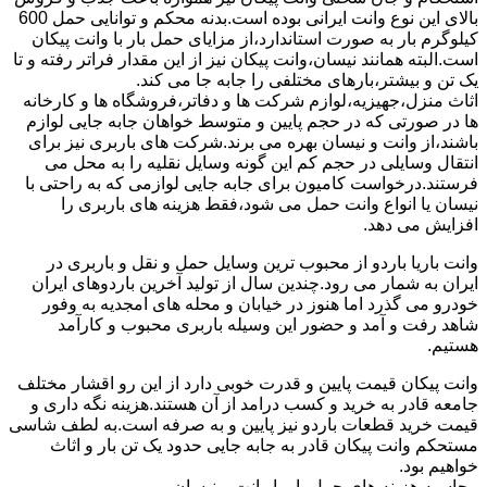
بالای این نوع وانت ایرانی بوده است.بدنه محکم و توانایی حمل 600
کیلوگرم بار به صورت استاندارد،از مزایای حمل بار با وانت پیکان
است.البته همانند نیسان،وانت پیکان نیز از این مقدار فراتر رفته و تا
یک تن و بیشتر،بارهای مختلفی را جابه جا می کند.
اثاث منزل،جهیزیه،لوازم شرکت ها و دفاتر،فروشگاه ها و کارخانه
ها در صورتی که در حجم پایین و متوسط خواهان جابه جایی لوازم
باشند،از وانت و نیسان بهره می برند.شرکت های باربری نیز برای
انتقال وسایلی در حجم کم این گونه وسایل نقلیه را به محل می
فرستند.درخواست کامیون برای جابه جایی لوازمی که به راحتی با
نیسان یا انواع وانت حمل می شود،فقط هزینه های باربری را
افزایش می دهد.
وانت باریا باردو از محبوب ترین وسایل حمل و نقل و باربری در
ایران به شمار می رود.چندین سال از تولید آخرین باردوهای ایران
خودرو می گذرد اما هنوز در خیابان و محله های امجدیه به وفور
شاهد رفت و آمد و حضور این وسیله باربری محبوب و کارآمد
هستیم.
وانت پیکان قیمت پایین و قدرت خوبی دارد از این رو اقشار مختلف
جامعه قادر به خرید و کسب درامد از آن هستند.هزینه نگه داری و
قیمت خرید قطعات باردو نیز پایین و به صرفه است.به لطف شاسی
مستحکم وانت پیکان قادر به جابه جایی حدود یک تن بار و اثاث
خواهیم بود.
محاسبه هزینه های حمل بار با وانت و نیسان