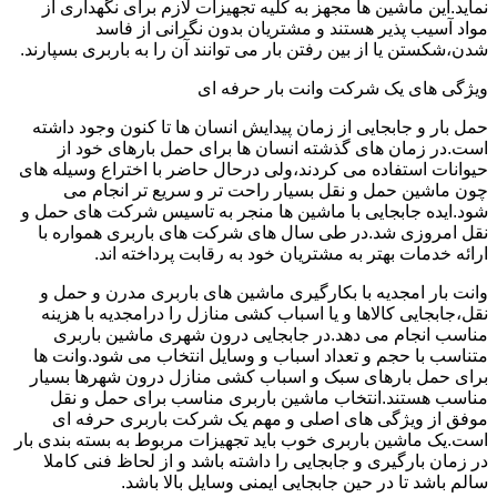
نماید.این ماشین ها مجهز به کلیه تجهیزات لازم برای نگهداری از
مواد آسیب پذیر هستند و مشتریان بدون نگرانی از فاسد
شدن،شکستن یا از بین رفتن بار می توانند آن را به باربری بسپارند.
ویژگی های یک شرکت وانت بار حرفه ای
حمل بار و جابجایی از زمان پیدایش انسان ها تا کنون وجود داشته
است.در زمان های گذشته انسان ها برای حمل بارهای خود از
حیوانات استفاده می کردند،ولی درحال حاضر با اختراع وسیله های
چون ماشین حمل و نقل بسیار راحت تر و سریع تر انجام می
شود.ایده جابجایی با ماشین ها منجر به تاسیس شرکت های حمل و
نقل امروزی شد.در طی سال های شرکت های باربری همواره با
ارائه خدمات بهتر به مشتریان خود به رقابت پرداخته اند.
وانت بار امجدیه با بکارگیری ماشین های باربری مدرن و حمل و
نقل،جابجایی کالاها و یا اسباب کشی منازل را درامجدیه با هزینه
مناسب انجام می دهد.در جابجایی درون شهری ماشین باربری
متناسب با حجم و تعداد اسباب و وسایل انتخاب می شود.وانت ها
برای حمل بارهای سبک و اسباب کشی منازل درون شهرها بسیار
مناسب هستند.انتخاب ماشین باربری مناسب برای حمل و نقل
موفق از ویژگی های اصلی و مهم یک شرکت باربری حرفه ای
است.یک ماشین باربری خوب باید تجهیزات مربوط به بسته بندی بار
در زمان بارگیری و جابجایی را داشته باشد و از لحاظ فنی کاملا
سالم باشد تا در حین جابجایی ایمنی وسایل بالا باشد.