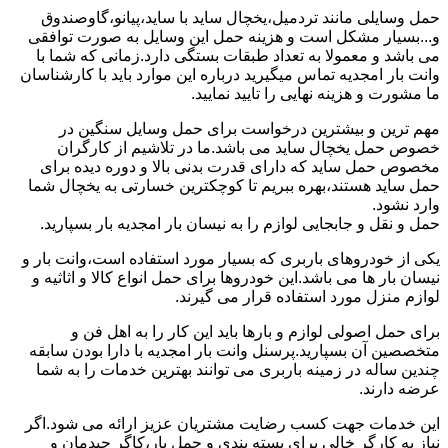
حمل وسایلی مانند تردمیل،یخچال ساید با ساید،پیانو،گاوصندوق
و...بسیار مشکل است و هزینه حمل این وسایل به صورت توافقی
می باشد و معمولا به تعداد طبقات بستگی دارد.زمانی که شما با
وانت بار امجدیه تماس میگیرید درباره این موارد باید با کارشناسان
ما مشورت و هزینه نهایی را تایید نمایید.
مهم ترین و بیشترین درخواست برای حمل وسایل سنگین در
خصوص حمل یخچال ساید می باشد.ما در تلاشیم از کارگران
مخصوص حمل ساید که دارای قدرت بدنی بالا و دوره دیده برای
حمل ساید هستند،بهره ببریم تا کوچکترین خسارتی به یخچال شما
وارد نشود.
حمل و نقل و جابجایی لوازم را به نیسان بار امجدیه بار بسپارید.
یکی از خودروهای باربری که بسیار مورد استفاده است،وانت بار و
نیسان بار ها می باشد.این خودروها برای حمل انواع کالا و اثاثیه و
لوازم منزل مورد استفاده قرار می گیرند.
برای حمل اصولی لوازم و بارها باید این کار را به اهل فن و
متخصصین آن بسپارید.پرسنل وانت بار امجدیه با دارا بودن سابقه
چندین ساله در زمینه باربری می توانند بهترین خدمات را به شما
عرضه دارند.
این خدمات جهت کسب رضایت مشتریان عزیز ارائه می شود.اگر
نیاز به کارگر خالی برای بسته بندی و حمل بار،کاگر چیدمان و