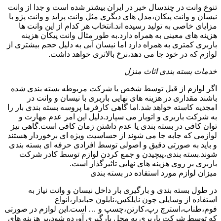
تنوع وانت در چندسال خیر در ایران بیشتر شده است و جدا از وانت
نیسان و وانت پیکان،مدل های دیگری مثل وانت پراید و وانت پژو با
مزایای خاصی به تولید رسیده اند.انتخاب هر کدام از این وانت ها
هزینه های معینی به همراه دارد.به طور مثال وانت پیکان هزینه
باربری کمتری به همراه دارد اما نیسان آبی به دلیل حجم بیشتری از
لوازم که در خود جا می دهد،نرخ بالاتری خواهد داشت.
خدمات بسته بندی اثاث منزل
اگر لوازم از قبل توسط شخص یا شرکت مربوطه بسته بندی شده
باشند مقداری در هزینه های نهایی باربری با نیسان و وانت در
امجدیه کاسته خواهد شد.اما گاهی کارفرما پروسه بسته بندی بار را
به شرکت باربری و اتوبار می سپارد.دلیل این امر عدم مهارت و
توان کافی در بسته بندی یا عدم داشتن زمان کافی است.گاهی نیز
لوازمی که جابه جا می شوند از حساسیت ویژه ای برخوردار هستند
و باید به صورتی دقیق و اصولی توسط افرادی حرفه ای بسته بندی
شوند.بسته بندی،پیچیدن و جمع کردن لوازم توسط کادر شرکت
باربری بر روی هزینه های نهایی تاثیرگذار است.
میزان لوازم مورد استفاده در بسته بندی
در طول بسته بندی و بارگیری بار داخل نیسان و وانت نیاز به
استفاده از وسایلی چون نایلکس،نایلون حبابدار،انواع
فوم،طناب،استرچ رپ،کارتن،چسپ و … است.این لوازم در صورتی
که توسط شرکت باربری به محل بارگیری آورده شود،بر هزینه های