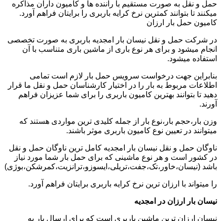
حمل و نقل به صورت مستقیم با راننده ها و کامیون داران مذاکره
میکنند تا بتوانند کمترین نرخ کرایه باربری را برایتان فراهم آورد.
کامیون حمل بار ارزان
در شرکت حمل و نقل نیسان بار امجدیه باربری به صورت تخصصی
انجام میشود و برای هر نوع باری از ماشین باری متناسب با آن
استفاده میشود.
بنابراین جهت درخواست سرویس حمل بار لازم است تمامی
اطلاعات مربوط به بار را در اختیار کارشناسان حمل و نقل ما قرار
دهید تا بتوانند بهترین کامیون باربری را برای شما عزیزان فراهم
آورند.
وزن بار،حجم بار،نوع بار از جمله کلیدی ترین مواردی هستند که
میتوانند در تعیین نوع کامیون باربری موثر باشند.
ناوگان حمل و نقل نیسان بار امجدیه کامل ترین ناوگان حمل و نقل
در کشور است و هر نوع ماشینی که برای حمل بار شما مورد نیاز
باشد (نیسان،خاور،تک،جفت،تریلی،ایسوزو،ترانزیت،کمرشکن،بوژی)
را میتواند با ارزان ترین نرخ کرایه باربری برایتان فراهم آورد.
نیسان بار ارزان در امجدیه
نیسان ارزان ترین ماشین باربری است که برای ارسال بار به