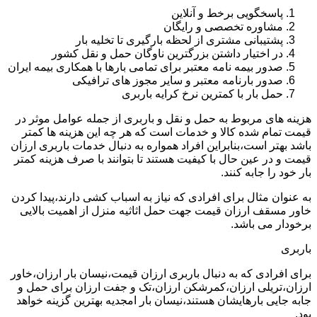
پاسخگویی برخط و آنلاین
مشاوره تخصصی و رایگان
پشتیبانی مشتری از لحظه بارگیری تا تخلیه بار
در اختیار داشتن بزرگترین ناوگان حمل و نقل کشور
صدور بیمه نامه معتبر برای تمامی بارها با همکاری بیمه ایران
صدور بارنامه معتبر و سایر مجوز های ترافیکی
حمل بار با کمترین نرخ کرایه باربری
هزینه های مربوط به حمل و نقل و باربری از جمله عوامل موثر در
قیمت تمام شده کالا و خدمات است که هر چه این هزینه ها کمتر
باشد بهتر است،بنابراین افراد همواره به دنبال خدمات باربری ارزان
قیمت و در عین حال با کیفیت هستند تا بتوانند با صرف هزینه کمتر
بار خود را جابه کنند.
به عنوان مثال برای افرادی که نیاز به اسباب کشی دارند،پیدا کردن
خاور مسقف ارزان قیمت جهت حمل اثاثیه منزل از اهمیت بالایی
برخودار می باشد.
باربری
برای افرادی که به دنبال باربری ارزان قیمت،نیسان بار ارزان،خاور
ارزان،تریلی ارزان،کمرشکن ارزان،تک و جفت ارزان برای حمل و
جابه جایی بارهایشان هستند،نیسان بار امجدیه بهترین گزینه خواهد
بود.