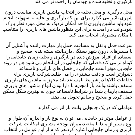
بارگیری و تخلیه شده و چیدمان را راحت تر می کند.
محل بارگیری و محل تخلیه در انتخاب ماشین باربری مناسب درون
شهری تاثیر می گذارد.برای این که بارگیری و تخلیه به سهولت انجام
شود باید ماشین باربری تا حد امکان نزدیک به محل مورد نظر پارک
شود.وانت بار امجدیه برای این منظورماشین های باربری را متناسب
با مکان مشتریان انتخاب می کند.
سرعت حمل و نقل به مسافت حمل بار،مهارت راننده و آشنایی آن
با مسیرهای درون شهر بستگی دارد.البته بسته بندی صحیح و
استفاده از افراد آموزش دیده در بارگیری و تخلیه زمان جابجایی را
کوتاه تر می کند.فصلی که جابجایی در آن انجام می شود هم در روند
جابجایی موثر است،جابجایی در فصل های بارانی و نامساعد
دشوارتر است و دقت بیشتری را می طلبد.شرکت باربری برای
حفاظت کالاها در شرایط نامساعد باید مجهز به ماشین های باربری
مسقف باشند.وانت بار امجدیه با دارا بودن انواع ماشین های باربری
مسقف بارهای شما در شرایط نامساعد جوی به بهترین شکل ممکن
حمل کرده و صحیح و سالم تحویل می دهد.
عواملی که در یک جابجایی وانت بار اثر می گذارند
از عوامل موثر در جابجایی می توان به نوع بار و اندازه آن،طول و
نوع مسیر از مبدا تا مقصد،میزان بودجه مشتری،امکانات شرکت
باربری و زمان جابجایی اشاره کرد.هر کدام از این عوامل در انتخاب