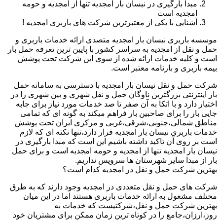
مبدا بارگیری در نیسان بار امجدیه تنها از امجدیه و حومه
امجدیه است
آشنایی با یکی از معتبرترین شرکت های باربری امجدیه !
موسسه باربری نیسان بار امجدیه متصدی ارائه خدمات باربری و
حمل و نقل از امجدیه به سراسر کشور با پایین ترین تعرفه حمل بار
است و کلیه خدمات ارائه شده از سوی این شرکت تحت پوشش
بیمه باربری و بارنامه معتبر است.
شرکت حمل و نقل نیسان بار امجدیه با دسترسی به سامانه حمل
بار اینترنتی بزرگترین ناوگان حمل و نقل شهری و بین شهری را در
اختیار دارد و با اتکا به آن صفر تا صد خدمات مورد نیاز برای جابه
جایی بار را برای صاحبین بار فراهم میکند به گونه ای که تمامی
مناطق شمالی،جنوبی،شرقی،غربی و مرکزی ایران تحت پوشش
خدمات باربری نیسان بار امجدیه قرار دارد،تنها نکته ای که لازم
است بر روی آن تاکید داشته باشیم این است که مبدا بارگیری در
نیسان بار امجدیه تنها از امجدیه و حومه امجدیه است و برای حمل
بار از مبدا سایر شهرستان ها سرویس نداریم.
بهترین شرکت حمل و نقل در امجدیه کدام است؟
شرکت های حمل و نقل متعددی در امجدیه وجود دارند که به طرق
مختلف مشغول به ارائه خدمات باربری هستند اما در این میان
بهترین شرکت حمل و نقل،شرکتیست که خدمات به
روز،ارزان،جامع را در کوتاه ترین زمان ممکن برای مشتریان خود