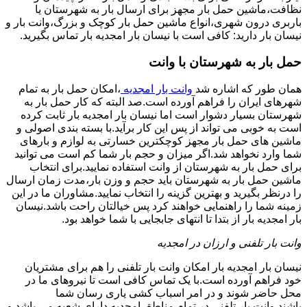
نظافت،ماشین حمل بار مجهز برای ارسال بار به شهرستان یا
باربری درون شهری،انواع ماشین حمل بار کوچک و بزرگ،وانت بار و
نیسان بار دارید: کافی است با نیسان بار امجدیه بار تماس بگیرید.
حمل بار به شهرستان با وانت
همان طور که اشاره شد
وانت بار امجدیه
،امکان حمل بار به تمام
شهرهای ایران را فراهم آورده است.صد البته که کار حمل بار به
شهرستان بسیار دشوار است اما نیسان بار امجدیه بار ثابت کرده
است به خوبی می تواند از پس این کار برآید.با بسته بندی اصولی و
ماشین های حمل بار مجهز کوچکترین خسارتی به لوازم و بارهای
شما وارد نخواهد شد.اگر میزان و حجم بار شما کم است می توانید
برای حمل بار به شهرستان از وانت استفاده نمایید.برای انتخاب
ماشین حمل بار به شهرستان باید حجم و وزن بار،مدت زمان ارسال
را درنظر بگیرید و بهترین گزینه را انتخاب نمایید.مشاوران ما در این
زمینه شما را راهنمایی خواهند کرد پس خیالتان راحت باشد.نیسان
بار امجدیه بار از بتدا تا انتهای جابجایی با شما خواهد بود.
وانت بار تلفنی و ارزان در امجدیه
نیسان بار امجدیه بار امکان وانت بار تلفنی را هم برای مشتریان
خود فراهم آورده است.با یک تماس کافی است تا نیروهای ما در
محل حاضر شوند و در امر اسباب کشی یاری رسان شما
باشند.وانت بار تلفنی در تمام مناطق امجدیه دارای شعبه می باشد و