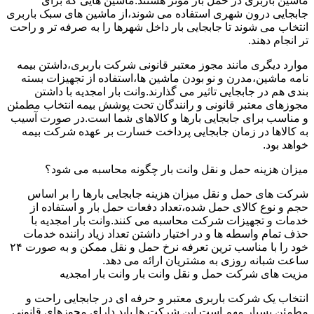
ماشین باربری در حمل بار موثر هستند.ماشین هایی که برای
جابجایی درون شهری استفاده می شوند،از ماشین های سبک باربری
انتخاب می شوند تا جابجایی بار داخل شهرها را به صرفه تر و راحت
تر انجام دهند.
موارد دیگری مانند مجوز معتبر قانونی شرکت باربری،داشتن بیمه
نامه ماشین،مدرن و نو بودن ماشین ها،استفاده از تجهیزات بسته
بندی هم در جابجایی تاثیر می گذارند.وانت بار امجدیه با داشتن
مجوزهای معتبر قانونی و رانندگان تحت پوشش بیمه انتخاب مطمئن
و مناسب برای جابجایی بارها و کالاهای شما است.در صورت آسیب
به کالاها در زمان جابجایی پرداخت خسارت بر عهده شرکت بیمه
خواهد بود.
میزان هزینه حمل و نقل وانت بار چگونه محاسبه می شود؟
شرکت های حمل و نقل میزان هزینه جابجایی بارها را بر اساس
حجم و نوع کالای حمل شده،تعداد دفعات حمل بار و استفاده از
خدمات و تجهیزات شرکت محاسبه می کنند.وانت بار امجدیه با
حذف تمام واسطه ها و در اختیار داشتن تعداد زیاد راننده خدمات
خود را با مناسب ترین تعرفه نرخ حمل و نقل ممکن و به صورت ۲۴
ساعت شبانه روزی به مشتریان ارائه می دهد.
مزیت های شرکت حمل و نقل وانت بار وانت بار امجدیه
انتخاب یک شرکت باربری معتبر و حرفه ای در جابجایی راحت و
مطمئن بسیار مهم است.این شرکت ها باید دارای مجوزهای قانونی