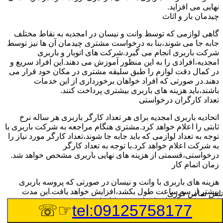
نهایی می افزاید.
چیدمان بار و اثاث
گاهی لوازمی که توسط وانت و نیسان در امجدیه به نقاط مختلف
جابه جا می شوند،بنا به درخواست مشتری چیدمان آن ها نیز توسط
شرکت باربری انجام می گیرد.شرکت های اتوبار و باربری
امجدیه،افرادی را به این منظور آموزش می دهند.این افراد سریع و
در کمال دقت لوازم را طبق سلیقه مشتری در مکان خود قرار می
دهند.در صورتی که افراد خواهان برخورداری از این خدمات
باشند،باید هزینه های باربری بیشتری پرداخت کنند.
تعداد کارگران درخواستی
اتحادیه باربری امجدیه برای هر تعداد کارگر باربری هر ساله نرخ
ثابتی را اعلام خواهد کرد.مشتری هنگام مراجعه به شرکت باربری با
توجه به تعداد لوازمی که باید جابه جا شوند،تعداد کارگر مورد نیاز را
به شرکت اعلام خواهد کرد.با توجه به تعداد کارگر
درخواستی،قسمتی از هزینه های نهایی باربری مشخص خواهد شد.
زمان اتمام کار
هزینه های باربری با وانت و نیسان در صورتی که پروسه باربری
بیشتر از سه ساعت طول بکشد،افزایش خواهد یافت.این مدت
تلفن تماس فوری
زمان به صورت استادندارد توسط اتحادیه باربری تعیین شده
☞☏
tel:09125758177
است.عواملی مثل آب وهوا،ترافیک،شرایط جغرافیایی مبدا یا حجم
زیاد لوازم ممکن است باعث افزایش مدت زمان بارگیری و باربری