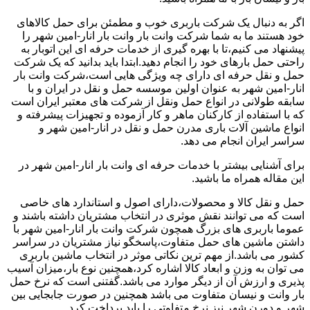
اگر به دنبال یک شرکت باربری خوب و مطمئن برای حمل کالاهای
خود هستند ما به شما شرکت وانت بار وانت بار انار-امین شهر را
پیشنهاد می کنیم،تا با بهره گیری از خدمات حرفه ای این اتوبار به
راحتی حمل بارهای خود را انجام دهید.ابتدا باید بدانید که یک شرکت
حمل و نقل حرفه ای دارای چه ویژگی هایی است،شرکت وانت بار
انار-امین شهر به عنوان اولین موسسه حمل و نقل در ایران و با
سابقه طولانی در انواع حمل ونقل از شرکت های معتبر ایران است
که با استفاده از کارکنان ماهر و کار آزموده و تجهیزات پیشرفته و
انواع ماشین آلات باری مدرن حمل و نقل در انار-امین شهر و
سراسر ایران انجام می دهد.
برای آشنایی بیشتر با خدمات حرفه ای وانت بار انار-امین شهر در
این مقاله همراه ما باشید.
حمل و نقل کالا و محصولات،دارای اصول و استاندارد های خاصی
است که می توانند نقش موثری در انتخاب مشتریان داشته باشند و
عموما باربری های بزرگ همچون شرکت وانت بار انار-امین شهر با
داشتن ماشین های حمل متفاوت،پاسخگو نیاز مشتریان در سراسر
کشور می باشد.از مهم ترین نکاتی موثر در انتخاب ماشین باربری
می توان به وزن و ابعاد کالا اشاره کرد،همچنین نوع بار،میزان آسیب
پذیری و ارزش آن از دیگر موارد می باشد.گفتنی است که نرخ حمل
بار وانت و نیسان متفاوت می باشد همچنین در صورت جابجایی بین
شهر و دورن شهر نیز نرخ متفاوتی را باید پرداخت کرد.