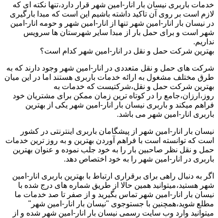
خدمات باربری نیسان بار انار-امین شهر قرار دارد،تنها نکته ای که
لازم است بر روی آن تاکید داشته باشیم این است که مبدا بارگیری
در نیسان بار انار-امین شهر تنها از انار-امین شهر و حومه انار-امین
شهر است و برای حمل بار از مبدا سایر شهرستان ها سرویس
نداریم.
بهترین شرکت حمل و نقل در انار-امین شهر کدام است؟
شرکت های حمل و نقل متعددی در انار-امین شهر وجود دارند که به
طرق مختلف مشغول به ارائه خدمات باربری هستند اما در این میان
بهترین شرکت حمل و نقل،شرکتیست که خدمات به
روز،ارزان،جامع را در کوتاه ترین زمان ممکن برای مشتریان خود
فراهم میکند و باربری نیسان بار انار-امین شهر یکی از بهترین
باربری انار-امین شهر می باشد.
نیسان بار انار-امین شهر از پیشگامان باربری اینترنتی در کشور
است که توانسته است با فراهم آوردن بهترین و به روز ترین خدمات
حمل و نقل نظر صاحبین بار را به خود جلب نموده و عنوان بهترین
باربری در انار-امین شهر را به خود اختصاص دهد.
اگر به دنبال راهی برای برقراری ارتباط با بهترین باربری انار-امین
شهر هستید،میتوانید همین حالا از طریق شماره های درج شده با
نیسان بار انار-امین شهر تماس بگیرید و از صفر تا صد خدمات ما
مطلع شوید،همچنین با جستوجوی "نیسان بار انار-امین شهر"
میتوانید وارد وب سایت رسمی نیسان بار انار-امین شهر شده و از