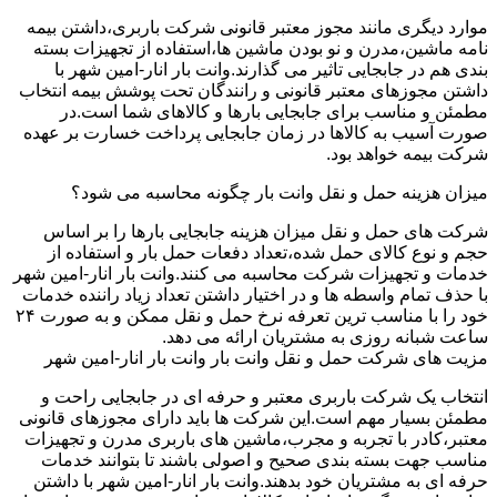
موارد دیگری مانند مجوز معتبر قانونی شرکت باربری،داشتن بیمه
نامه ماشین،مدرن و نو بودن ماشین ها،استفاده از تجهیزات بسته
بندی هم در جابجایی تاثیر می گذارند.وانت بار انار-امین شهر با
داشتن مجوزهای معتبر قانونی و رانندگان تحت پوشش بیمه انتخاب
مطمئن و مناسب برای جابجایی بارها و کالاهای شما است.در
صورت آسیب به کالاها در زمان جابجایی پرداخت خسارت بر عهده
شرکت بیمه خواهد بود.
میزان هزینه حمل و نقل وانت بار چگونه محاسبه می شود؟
شرکت های حمل و نقل میزان هزینه جابجایی بارها را بر اساس
حجم و نوع کالای حمل شده،تعداد دفعات حمل بار و استفاده از
خدمات و تجهیزات شرکت محاسبه می کنند.وانت بار انار-امین شهر
با حذف تمام واسطه ها و در اختیار داشتن تعداد زیاد راننده خدمات
خود را با مناسب ترین تعرفه نرخ حمل و نقل ممکن و به صورت ۲۴
ساعت شبانه روزی به مشتریان ارائه می دهد.
مزیت های شرکت حمل و نقل وانت بار وانت بار انار-امین شهر
انتخاب یک شرکت باربری معتبر و حرفه ای در جابجایی راحت و
مطمئن بسیار مهم است.این شرکت ها باید دارای مجوزهای قانونی
معتبر،کادر با تجربه و مجرب،ماشین های باربری مدرن و تجهیزات
مناسب جهت بسته بندی صحیح و اصولی باشند تا بتوانند خدمات
حرفه ای به مشتریان خود بدهند.وانت بار انار-امین شهر با داشتن