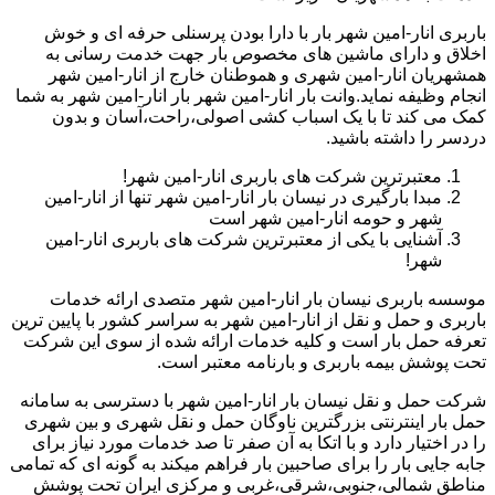
باربری انار-امین شهر بار با دارا بودن پرسنلی حرفه ای و خوش
اخلاق و دارای ماشین های مخصوص بار جهت خدمت رسانی به
همشهریان انار-امین شهری و هموطنان خارج از انار-امین شهر
انجام وظیفه نماید.وانت بار انار-امین شهر بار انار-امین شهر به شما
کمک می کند تا با یک اسباب کشی اصولی،راحت،آسان و بدون
دردسر را داشته باشید.
معتبرترین شرکت های باربری انار-امین شهر!
مبدا بارگیری در نیسان بار انار-امین شهر تنها از انار-امین
شهر و حومه انار-امین شهر است
آشنایی با یکی از معتبرترین شرکت های باربری انار-امین
شهر!
موسسه باربری نیسان بار انار-امین شهر متصدی ارائه خدمات
باربری و حمل و نقل از انار-امین شهر به سراسر کشور با پایین ترین
تعرفه حمل بار است و کلیه خدمات ارائه شده از سوی این شرکت
تحت پوشش بیمه باربری و بارنامه معتبر است.
شرکت حمل و نقل نیسان بار انار-امین شهر با دسترسی به سامانه
حمل بار اینترنتی بزرگترین ناوگان حمل و نقل شهری و بین شهری
را در اختیار دارد و با اتکا به آن صفر تا صد خدمات مورد نیاز برای
جابه جایی بار را برای صاحبین بار فراهم میکند به گونه ای که تمامی
مناطق شمالی،جنوبی،شرقی،غربی و مرکزی ایران تحت پوشش