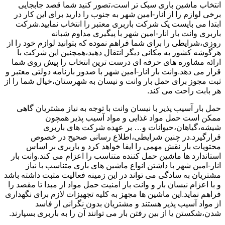
انتخاب ماشین باری سبک تر است،تصور کنید شما قصد جابجایی
برخی لوازم را از انار-امین شهر به جنوب را دارید برای این کار در
ابتدا می بایست یک شرکت باربری معتبر را انتخاب نمایید.شرکت
باربری وانت بار انار-امین شهر با پیگیری مداوم شبانه
روزی،شرایطی را برای شما فراهم نموده که بتوانید لوازم خود را از
هرگوشه کشور به مکانی دیگر انتقال دهید،همچنین این شرکت با
ارائه مشاوره های حرفه ای درست ترین انتخاب را پیش روی شما
قرار می دهد.وانت بار انار-امین شهر با صدور بارنامه دولتی معتبر و
ثبت مجوز برای حمل بار وانت و نیسان به شهرستان،خیال شما را از
هر بابت راحت می کند.
حمل بار آسیب پذیر با نیسان وانت با توجه به نیاز مشتریان گاهی
ممکن است حمل مواد غذایی و مواد آسیب پذیر همچون
شیشه،گیاهان،حیوانات و… بر عهده شرکت های باربری
قرارگیرد.در چنین شرایطی،اطلاع رسانی صحیح در خصوص
محتویات بار نقش مهمی را ایفا خواهد کرد و باربری بر اساس
استاندارد ها ماشین حمل کننده متناسب را اعزام می کند.وانت بار
انار-امین شهر با داشتن انواع ماشین های باری متناسب با نیاز
مشتریان به سادگی می تواند در این زمینه فعالیت مثبت داشته باشد
و با اعزام نیسان بار و وانت بار امنیت حمل مواد از مبدا تا مقصد را
فراهم نماید.این ماشین ها مجهز به کلیه تجهیزات لازم برای نگهداری
از مواد آسیب پذیر هستند و مشتریان بدون نگرانی از فاسد
شدن،شکستن یا از بین رفتن بار می توانند آن را به باربری بسپارند.