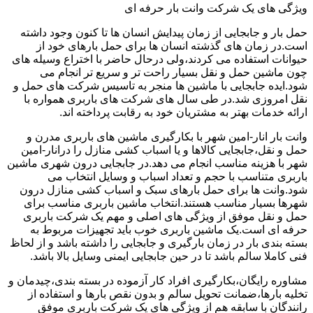
ویژگی های یک شرکت وانت بار حرفه ای
حمل بار و جابجایی از زمان پیدایش انسان ها تا کنون وجود داشته
است.در زمان های گذشته انسان ها برای حمل بارهای خود از
حیوانات استفاده می کردند،ولی درحال حاضر با اختراع وسیله های
چون ماشین حمل و نقل بسیار راحت تر و سریع تر انجام می
شود.ایده جابجایی با ماشین ها منجر به تاسیس شرکت های حمل و
نقل امروزی شد.در طی سال های شرکت های باربری همواره با
ارائه خدمات بهتر به مشتریان خود به رقابت پرداخته اند.
وانت بار انار-امین شهر با بکارگیری ماشین های باربری مدرن و
حمل و نقل،جابجایی کالاها و یا اسباب کشی منازل را درانار-امین
شهر با هزینه مناسب انجام می دهد.در جابجایی درون شهری ماشین
باربری متناسب با حجم و تعداد اسباب و وسایل انتخاب می
شود.وانت ها برای حمل بارهای سبک و اسباب کشی منازل درون
شهرها بسیار مناسب هستند.انتخاب ماشین باربری مناسب برای
حمل و نقل موفق از ویژگی های اصلی و مهم یک شرکت باربری
حرفه ای است.یک ماشین باربری خوب باید تجهیزات مربوط به
بسته بندی بار در زمان بارگیری و جابجایی را داشته باشد و از لحاظ
فنی کاملا سالم باشد تا در حین جابجایی ایمنی وسایل بالا باشد.
مشاوره رایگان،بکارگیری افراد کار آزموده در بسته بندی،چیدمان و
تخلیه بارها،ضمانت تحویل سالم و بدون نقص بارها و استفاده از
رانندگان با سابقه هم از ویژگی های یک شرکت باربری موفق