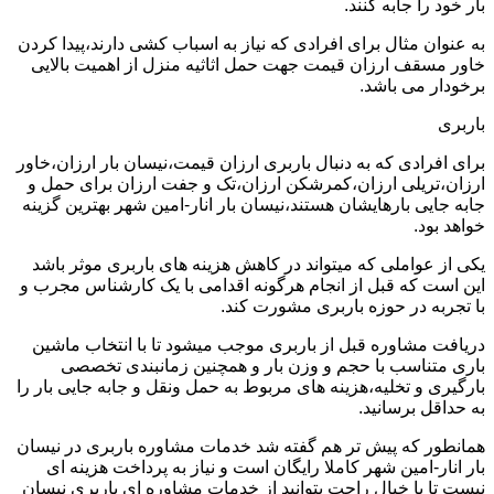
بار خود را جابه کنند.
به عنوان مثال برای افرادی که نیاز به اسباب کشی دارند،پیدا کردن
خاور مسقف ارزان قیمت جهت حمل اثاثیه منزل از اهمیت بالایی
برخودار می باشد.
باربری
برای افرادی که به دنبال باربری ارزان قیمت،نیسان بار ارزان،خاور
ارزان،تریلی ارزان،کمرشکن ارزان،تک و جفت ارزان برای حمل و
جابه جایی بارهایشان هستند،نیسان بار انار-امین شهر بهترین گزینه
خواهد بود.
یکی از عواملی که میتواند در کاهش هزینه های باربری موثر باشد
این است که قبل از انجام هرگونه اقدامی با یک کارشناس مجرب و
با تجربه در حوزه باربری مشورت کند.
دریافت مشاوره قبل از باربری موجب میشود تا با انتخاب ماشین
باری متناسب با حجم و وزن بار و همچنین زمانبندی تخصصی
بارگیری و تخلیه،هزینه های مربوط به حمل ونقل و جابه جایی بار را
به حداقل برسانید.
همانطور که پیش تر هم گفته شد خدمات مشاوره باربری در نیسان
بار انار-امین شهر کاملا رایگان است و نیاز به پرداخت هزینه ای
نیست تا با خیال راحت بتوانید از خدمات مشاوره ای باربری نیسان