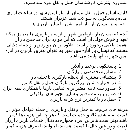
مشاوره اینترنتی کارشناسان حمل و نقل بهره مند شوید.
کارشناسان حمل و نقل نیسان بار انار-امین شهر در ساعات اداری
اماده پاسخگویی به سوالات شما عزیران هستند.
وجه تمایز نیسان بار انار-امین شهر با سایر باربری ها
آنچه که نیسان بار انار-امین شهر را از سایر باربری ها متمایز میکند
تعهد و خوش قولی آن است که این موارد برای صاحبین بار از
اهمیت بالایی برخوردار است،علاوه بر آن موارد زیر از جمله دلایلی
هستند که نیسان بار انار-امین شهر به عنوان بهترین باربری در انار-
امین شهر به آنها پایبند می باشد.
پاسخگویی برخط و آنلاین
مشاوره تخصصی و رایگان
پشتیبانی مشتری از لحظه بارگیری تا تخلیه بار
در اختیار داشتن بزرگترین ناوگان حمل و نقل کشور
صدور بیمه نامه معتبر برای تمامی بارها با همکاری بیمه ایران
صدور بارنامه معتبر و سایر مجوز های ترافیکی
حمل بار با کمترین نرخ کرایه باربری
هزینه های مربوط به حمل و نقل و باربری از جمله عوامل موثر در
قیمت تمام شده کالا و خدمات است که هر چه این هزینه ها کمتر
باشد بهتر است،بنابراین افراد همواره به دنبال خدمات باربری ارزان
قیمت و در عین حال با کیفیت هستند تا بتوانند با صرف هزینه کمتر