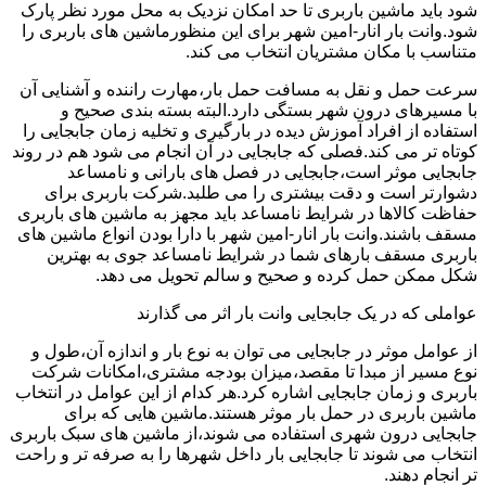
شود باید ماشین باربری تا حد امکان نزدیک به محل مورد نظر پارک
شود.وانت بار انار-امین شهر برای این منظورماشین های باربری را
متناسب با مکان مشتریان انتخاب می کند.
سرعت حمل و نقل به مسافت حمل بار،مهارت راننده و آشنایی آن
با مسیرهای درون شهر بستگی دارد.البته بسته بندی صحیح و
استفاده از افراد آموزش دیده در بارگیری و تخلیه زمان جابجایی را
کوتاه تر می کند.فصلی که جابجایی در آن انجام می شود هم در روند
جابجایی موثر است،جابجایی در فصل های بارانی و نامساعد
دشوارتر است و دقت بیشتری را می طلبد.شرکت باربری برای
حفاظت کالاها در شرایط نامساعد باید مجهز به ماشین های باربری
مسقف باشند.وانت بار انار-امین شهر با دارا بودن انواع ماشین های
باربری مسقف بارهای شما در شرایط نامساعد جوی به بهترین
شکل ممکن حمل کرده و صحیح و سالم تحویل می دهد.
عواملی که در یک جابجایی وانت بار اثر می گذارند
از عوامل موثر در جابجایی می توان به نوع بار و اندازه آن،طول و
نوع مسیر از مبدا تا مقصد،میزان بودجه مشتری،امکانات شرکت
باربری و زمان جابجایی اشاره کرد.هر کدام از این عوامل در انتخاب
ماشین باربری در حمل بار موثر هستند.ماشین هایی که برای
جابجایی درون شهری استفاده می شوند،از ماشین های سبک باربری
انتخاب می شوند تا جابجایی بار داخل شهرها را به صرفه تر و راحت
تر انجام دهند.