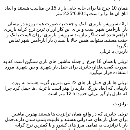
همان 10 چرخ ها برای جابه جایی بار تا 15 تن مناسب هستند و ابعاد
اتاق آن ها برابر است با: 6.80*2.25 متر
ارائه سرویس باربری با تک و جفت به صورت همه روزه در نیسان
بار انار-امین شهر است و برای این کار ارزان ترین نرخ کرایه باربری
فراهم شده است،اگر نیازمند سرویس باربری ارزان قیمت با تک و
جفت هستید،میتوانید همین حالا با نیسان بار انار-امین شهر تماس
بگیرید.
باربری با تریلی
تریلی یا همان 18 چرخ از جمله ماشین های باری سنگین است که به
صورت کفی،بغلدار،چادری برای حمل بار شهری و بین شهری مورد
استفاده قرار میگیرد.
تریلی ها باری حمل بار های 22 تنی بهترین گزینه هستند به ویژه
بارهایی که ابعاد بزرگی دارند را بهتر است با تریلی ها حمل کرد چرا
که طول بارگیر تریلی حدودا 12.5 متر است.
ترانزیت
تریلی چادری که در واقع همان ترانزیت ها هستند بهترین ماشین
برای حمل بار های صادراتی هستند و قابلیت پلمپ شدن دارند.حمل
بار با ترانزیت به تمامی مرز های کشور و با کمترین نرخ کرایه