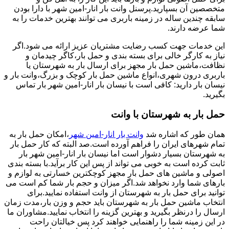
متخصصین آن بسپارید.پرسنل وانت بار انار-امین شهر با دارا بودن
سابقه چندین ساله در زمینه باربری می توانند بهترین خدمات را به
شما عرضه دارند.
این خدمات جهت کسب رضایت مشتریان عزیز ارائه می شود.اگر
نیاز به کارگر خالی برای بسته بندی و حمل بار،کاگر چیدمان و
نظافت،ماشین حمل بار مجهز برای ارسال بار به شهرستان یا
باربری درون شهری،انواع ماشین حمل بار کوچک و بزرگ،وانت بار و
نیسان بار دارید: کافی است با نیسان بار انار-امین شهر بار تماس
بگیرید.
حمل بار به شهرستان با وانت
همان طور که اشاره شد
وانت بار انار-امین شهر
،امکان حمل بار به
تمام شهرهای ایران را فراهم آورده است.صد البته که کار حمل بار
به شهرستان بسیار دشوار است اما نیسان بار انار-امین شهر بار
ثابت کرده است به خوبی می تواند از پس این کار برآید.با بسته بندی
اصولی و ماشین های حمل بار مجهز کوچکترین خسارتی به لوازم و
بارهای شما وارد نخواهد شد.اگر میزان و حجم بار شما کم است می
توانید برای حمل بار به شهرستان از وانت استفاده نمایید.برای
انتخاب ماشین حمل بار به شهرستان باید حجم و وزن بار،مدت زمان
ارسال را درنظر بگیرید و بهترین گزینه را انتخاب نمایید.مشاوران ما
در این زمینه شما را راهنمایی خواهند کرد پس خیالتان راحت