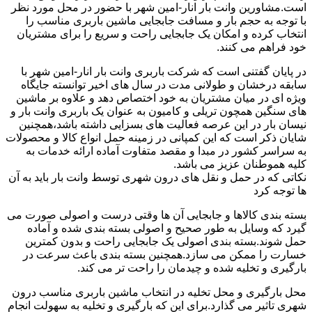
است.مشاورین وانت بار انار-امین شهر با حضور در محل مورد نظر
با توجه به حجم بار و مسافت جابجایی ماشین باربری مناسب را
انتخاب کرده و امکان یک جابجایی راحت و سریع را برای مشتریان
خود فراهم می کنند.
در پایان گفتنی است که شرکت باربری وانت بار انار-امین شهر با
سابقه درخشان و طولانی مدت در سال های اخیر توانسته جایگاه
ویژه ای در میان مشتریان به خود اختصاص دهد و علاوه بر ماشین
های سنگین همچون تریلی و کامیون به عنوان یک باربری وانت بار و
نیسان بار در این عرصه فعالیت های بسزایی داشته باشد،همچنین
شایان ذکر است که این کمپانی در زمینه حمل انواع کالا و محصولات
به سراسر کشور در مبدا و مقصد متفاوت آماده ارائه خدمات به
کلیه هموطنان عزیز می باشد.
نکاتی که در حمل و نقل های درون شهری توسط وانت بار باید به آن
ها توجه کرد
بسته بندی کالاها و جابجایی آن ها وقتی درست و اصولی صورت می
گیرد که وسایل به طور صحیح و اصولی بسته بندی شده و آماده
حمل شوند.بسته بندی اصولی یک جابجایی راحت و بدون کمترین
خسارت را ممکن می سازد.همچنین بسته بندی باعث سرعت در
بارگیری و تخلیه شده و چیدمان را راحت تر می کند.
محل بارگیری و محل تخلیه در انتخاب ماشین باربری مناسب درون
شهری تاثیر می گذارد.برای این که بارگیری و تخلیه به سهولت انجام