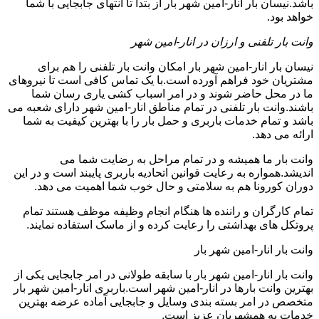
باشد.نیسان بار انار-امین شهر بار از بتدا تا انتهای جابجایی با شما
خواهد بود.
وانت بار تلفنی و ارزان در انار-امین شهر
نیسان بار انار-امین شهر بار امکان وانت بار تلفنی را هم برای
مشتریان خود فراهم آورده است.با یک تماس کافی است تا نیروهای
ما در محل حاضر شوند و در امر اسباب کشی یاری رسان شما
باشند.وانت بار تلفنی در تمام مناطق انار-امین شهر دارای شعبه می
باشد و تمام خدمات باربری و حمل بار را با بهترین کیفیت به شما
ارائه می دهد.
وانت بار ما همیشه و در تمام مراحل به رضایت شما می
اندیشد.همواره به رعایت قوانین اتحادیه باربری پایبند است و در این
دوران کورونا هم به سلامتی و حال خوب شما اهمیت می دهد.
تمام کارگران و راننده ها هنگام انجام وظیفه موظف هستند تمام
پروتکل های بهداشتی را رعایت کرده و از ماسک استفاده نمایند.
وانت بار انار-امین شهر بار
وانت بار انار-امین شهر بار با سابقه طولانی در امر جابجایی یکی از
بهترین وانت بارها در انار-امین شهر است.باربری انار-امین شهر بار
متخصص در امر بسته بندی وسایل و جابجایی آماده عرضه بهترین
خدمات به همشهریان عزیز است.