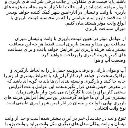
باشید یا با قیمت های متفاوتی از جانب برخی شرکت های باربری و
اتوبار مواجه شده اید.در این حالت اطلاع از نحوه محاسبه هزینه های
باربری با وانت و نیسان در انار-امین شهر کمک کننده خواهد بود.در
ادامه قصد داریم تمام عواملی را که در محاسبه قیمت باربری با
انواع وانت موثر هستند،بیان کنیم.
میزان مسافت باربری
از عوامل موثر در تعیین قیمت باربری با وانت و نیسان،میزان
مسافت بین مبدا و مقصد باربری است.قطعا هر چه این مسافت
بیشتر باشد هزینه باربری نیز افزایش خواهد یافت و برای مسافت
های کمتر هزینه کمتری را پرداخت خواهید کرد.
وضعیت آب و هوا
آب و هوای بارانی و برفی،پروسه حمل بار را به لحاظ بارگیری و
ترافیک سخت تر خواهد کرد.کارگران باید با احتیاط بیشتری لوازم را
جابه جا کنند و بارگیری و بسته بندی آن ها باید به گونه ای باشد که
در معرض خیس شدن قرار نگیرند.همه این عوامل باعث افزایش
سختی کار برای راننده یا کارگران می شود و از طرفی زمان
بیشتری نیز از آن ها خواهد گرفت.در این شرایط افزایش هزینه های
باربری نهایی با وانت و نیسان در انار-امین شهر امری طبیعی است.
نوع وانت انتخابی
تنوع وانت در چندسال خیر در ایران بیشتر شده است و جدا از وانت
نیسان و وانت پیکان،مدل های دیگری مثل وانت پراید و وانت پژو با