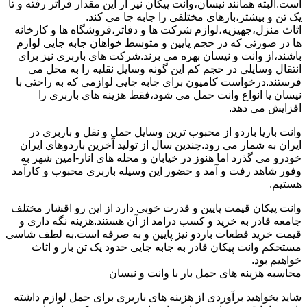
است.البته همانند نیسان،وانت پیکان نیز از این مقدار فراتر رفته و تا
یک تن و بیشتر،بارهای مختلفی را جابه جا می کند.
اثاث منزل،جهیزیه،لوازم شرکت ها و دفاتر،فروشگاه ها و کارخانه
ها در صورتی که در حجم پایین و متوسط خواهان جابه جایی لوازم
باشند،از وانت و نیسان بهره می برند.شرکت های باربری نیز برای
انتقال وسایلی در حجم کم این گونه وسایل نقلیه را به محل می
فرستند.درخواست کامیون برای جابه جایی لوازمی که به راحتی با
نیسان یا انواع وانت حمل می شود،فقط هزینه های باربری را
افزایش می دهد.
وانت باریا باردو از محبوب ترین وسایل حمل و نقل و باربری در
ایران به شمار می رود.چندین سال از تولید آخرین باردوهای ایران
خودرو می گذرد اما هنوز در خیابان و محله های انار-امین شهر به
وفور شاهد رفت و آمد و حضور این وسیله باربری محبوب و کارآمد
هستیم.
وانت پیکان قیمت پایین و قدرت خوبی دارد از این رو اقشار مختلف
جامعه قادر به خرید و کسب درامد از آن هستند.هزینه نگه داری و
قیمت خرید قطعات باردو نیز پایین و به صرفه است.به لطف شاسی
مستحکم وانت پیکان قادر به جابه جایی حدود یک تن بار و اثاث
خواهیم بود.
محاسبه هزینه های حمل بار با وانت و نیسان
شاید بخواهید برآوردی از هزینه های باربری برای حمل لوازم داشته