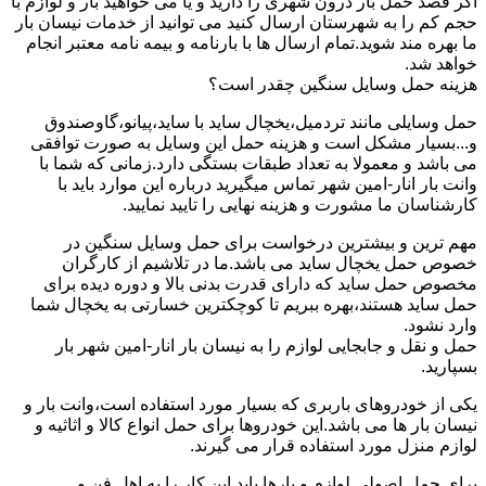
اگر قصد حمل بار درون شهری را دارید و یا می خواهید بار و لوازم با
حجم کم را به شهرستان ارسال کنید می توانید از خدمات نیسان بار
ما بهره مند شوید.تمام ارسال ها با بارنامه و بیمه نامه معتبر انجام
خواهد شد.
هزینه حمل وسایل سنگین چقدر است؟
حمل وسایلی مانند تردمیل،یخچال ساید با ساید،پیانو،گاوصندوق
و...بسیار مشکل است و هزینه حمل این وسایل به صورت توافقی
می باشد و معمولا به تعداد طبقات بستگی دارد.زمانی که شما با
وانت بار انار-امین شهر تماس میگیرید درباره این موارد باید با
کارشناسان ما مشورت و هزینه نهایی را تایید نمایید.
مهم ترین و بیشترین درخواست برای حمل وسایل سنگین در
خصوص حمل یخچال ساید می باشد.ما در تلاشیم از کارگران
مخصوص حمل ساید که دارای قدرت بدنی بالا و دوره دیده برای
حمل ساید هستند،بهره ببریم تا کوچکترین خسارتی به یخچال شما
وارد نشود.
حمل و نقل و جابجایی لوازم را به نیسان بار انار-امین شهر بار
بسپارید.
یکی از خودروهای باربری که بسیار مورد استفاده است،وانت بار و
نیسان بار ها می باشد.این خودروها برای حمل انواع کالا و اثاثیه و
لوازم منزل مورد استفاده قرار می گیرند.
برای حمل اصولی لوازم و بارها باید این کار را به اهل فن و