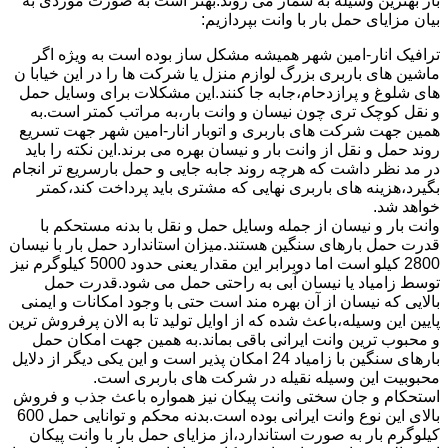
بار بهترین وسیله به شمار می روند.بهتر است به صورت موردی به
بیان مزایای حمل بار با وانت بپردازیم:
ترافیک انار-امین شهر همیشه مشکل ساز بوده است به ویژه اگر
ماشین های باربری بزرگ لوازم منزل یا شرکت ها را در این خیابا ن
های شلوغ و پرازدحام،جابه جا کنند.این مشکلات برای وسایل حمل
و نقل کوچک تری چون نیسان و وانت بار،به مراتب کمتر است.به
همین جهت شرکت های باربری و اتوبار انار-امین شهر جهت تسریع
روند حمل و نقل از وانت بار و نیسان بهره می برند.این نکته را باید
در مد نظر داشت که هرچه روند جابه جایی و حمل بارسریع تر انجام
بگیرد،هزینه های باربری نهایی که مشتری باید پرداخت کند،کمتر
خواهد شد.
وانت بار و نیسان از جمله وسایل حمل و نقل با بدنه مستحکم با
قدرت حمل بارهای سنگین هستند.میزان استاندارد حمل بار با نیسان
2800 کیلو است اما دوبرابر این مقدار یعنی حدود 5000 کیلوگرم نیز
توسط زامیاد یا نیسان آبی به راحتی حمل می شود.قدرت حمل
بالایی که نیسان از آن بهره مند است حتی با وجود امکانات و ایمنی
پایین این وسیله،باعث شده که از اوایل تولید تا به الان پرفروش ترین
و محبوب ترین وانت ایرانی باقی بماند.به همین جهت امکان حمل
بارهای سنگین با زامیاد 24 امکان پذیر است و این یکی دیگر از دلایل
محبوبیت این وسیله نقیله در شرکت های باربری است.
استحکام و جان سختی وانت پیکان نیز همواره باعث جذب و فروش
بالای این نوع وانت ایرانی بوده است.بدنه محکم و توانایی حمل 600
کیلوگرم بار به صورت استاندارد،از مزایای حمل بار با وانت پیکان