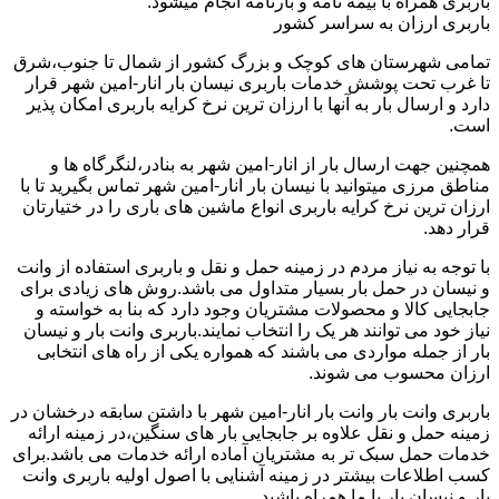
باربری همراه با بیمه نامه و بارنامه انجام میشود.
باربری ارزان به سراسر کشور
تمامی شهرستان های کوچک و بزرگ کشور از شمال تا جنوب،شرق
تا غرب تحت پوشش خدمات باربری نیسان بار انار-امین شهر قرار
دارد و ارسال بار به آنها با ارزان ترین نرخ کرایه باربری امکان پذیر
است.
همچنین جهت ارسال بار از انار-امین شهر به بنادر،لنگرگاه ها و
مناطق مرزی میتوانید با نیسان بار انار-امین شهر تماس بگیرید تا با
ارزان ترین نرخ کرایه باربری انواع ماشین های باری را در ختیارتان
قرار دهد.
با توجه به نیاز مردم در زمینه حمل و نقل و باربری استفاده از وانت
و نیسان در حمل بار بسیار متداول می باشد.روش های زیادی برای
جابجایی کالا و محصولات مشتریان وجود دارد که بنا به خواسته و
نیاز خود می توانند هر یک را انتخاب نمایند.باربری وانت بار و نیسان
بار از جمله مواردی می باشند که همواره یکی از راه های انتخابی
ارزان محسوب می شوند.
باربری وانت بار وانت بار انار-امین شهر با داشتن سابقه درخشان در
زمینه حمل و نقل علاوه بر جابجایی بار های سنگین،در زمینه ارائه
خدمات حمل سبک تر به مشتریان آماده ارائه خدمات می باشد.برای
کسب اطلاعات بیشتر در زمینه آشنایی با اصول اولیه باربری وانت
بار و نیسان بار با ما همراه باشید.