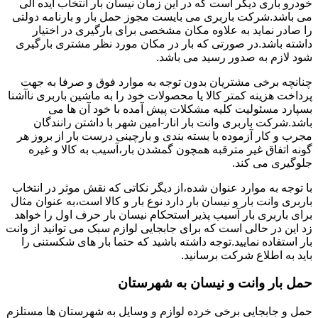
خودرو باری دیگر است که در این زمان نیسان بار انتخاب ایده آلی
می باشد.شرکت باربری می بایست مجوز حمل بار و بارنامه دولتی
را صادر نماید به علاوه مکان مشخصی برای بارگیری در اختیار
داشته باشد.در صورتی که بار در مکان مورد نظر مشتری بارگیری
شود لازم به صدور رسید می باشد.
چنانچه برخی مشتریان بدون توجه به موارد فوق و صرفا به جهت
پرداخت هزینه کمتر کالا یا محصولات خود را به ماشین باربری ناآشنا
بسپارد مسئولیت کلیه مشکلات پیش آمده با خود آن ها می
باشد.شرکت باربری وانت بار انار-امین شهر با داشتن رانندگان
مجرب و کار آزموده با بسته بندی و بارچینی درست بار از بروز هر
گونه اتفاق غیر مترقبه همچون گمشدن بار،آسیب به کالا و غیره
جلوگیری می کند.
با توجه به موارد عنوان شده،از دیگر نکاتی که نقش موثر در انتخاب
باربری وانت بار و نیسان بار دارد نوع بار و کالا است،به عنوان مثال
برای باربری بار آسیب پذیر استحکام نیسان بار حرف اول را خواهد
زد این در حالی است که برای جابجایی لوازم سبک می توانید از وانت
بار استفاده نمایید.توجه داشته باشید که حتما بار های شکستنی را
باید به اطلاع شرکت برسانید.
حمل بار وانت و نیسان به شهرستان
حمل و جابجایی برخی خرده لوازم و وسایل به شهرستان ها مستلزم