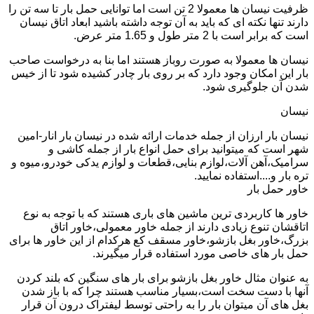
ظرفیت نیسان ها معمولا 2 تن است اما توانایی حمل بار تا سه تن را
دارند تنها نکته ای که باید به آن توجه داشته باشید ابعاد اتاق نیسان
است که برابر است با 2 متر طول و 1.65 متر عرض.
نیسان ها معمولا به صورت روباز هستند اما بنا به درخواست صاحب
بار این امکان وجود دارد که بر روی بار چادر کشیده شود تا از خیس
شدن آن جلوگیری شود.
نیسان
نیسان بار ارزان از جمله خدمات ارائه شده در نیسان بار انار-امین
شهر است که میتوانید برای حمل انواع بار از جمله کاشی و
سرامیک،آهن آلات،لوازم بنایی،قطعات و لوازم یدکی خودرو،میوه و
تره بار و....استفاده نمایید.
خاور حمل بار
خاور ها کاربردی ترین ماشین های باری هستند که با توجه به نوع
اتاقشان تنوع زیادی دارند از جمله خاور معمولی،خاور اتاق
بزرگ،خاور بغل بازشو،خاور مسقف کع هرکدام از این خاور ها برای
حمل بار های خاصی مورد استفاده قرار میگیرند.
به عنوان مثال خاور بغل بازشو برای بار های سنگین که بلند کردن
آنها با دست سخت است،بسیار مناسب هستند چرا که با باز شدن
بغل های آن میتوان بار را به راحتی توسط لیفتراک درون آن قرار