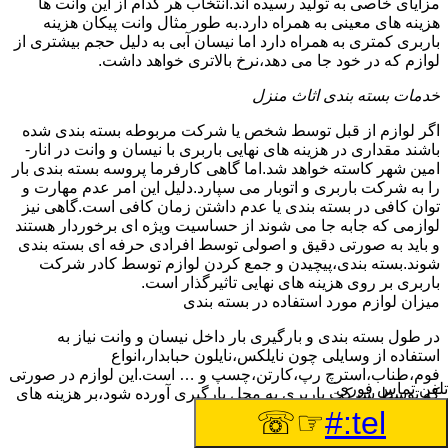
مزایای خاصی به تولید رسیده اند.انتخاب هر کدام از این وانت ها
هزینه های معینی به همراه دارد.به طور مثال وانت پیکان هزینه
باربری کمتری به همراه دارد اما نیسان آبی به دلیل حجم بیشتری از
لوازم که در خود جا می دهد،نرخ بالاتری خواهد داشت.
خدمات بسته بندی اثاث منزل
اگر لوازم از قبل توسط شخص یا شرکت مربوطه بسته بندی شده
باشند مقداری در هزینه های نهایی باربری با نیسان و وانت در انار-
امین شهر کاسته خواهد شد.اما گاهی کارفرما پروسه بسته بندی بار
را به شرکت باربری و اتوبار می سپارد.دلیل این امر عدم مهارت و
توان کافی در بسته بندی یا عدم داشتن زمان کافی است.گاهی نیز
لوازمی که جابه جا می شوند از حساسیت ویژه ای برخوردار هستند
و باید به صورتی دقیق و اصولی توسط افرادی حرفه ای بسته بندی
شوند.بسته بندی،پیچیدن و جمع کردن لوازم توسط کادر شرکت
باربری بر روی هزینه های نهایی تاثیرگذار است.
میزان لوازم مورد استفاده در بسته بندی
در طول بسته بندی و بارگیری بار داخل نیسان و وانت نیاز به
استفاده از وسایلی چون نایلکس،نایلون حبابدار،انواع
فوم،طناب،استرچ رپ،کارتن،چسپ و … است.این لوازم در صورتی
تلفن تماس فوری
که توسط شرکت باربری به محل بارگیری آورده شود،بر هزینه های
نهایی می افزاید.
☞☏
tel:#
چیدمان بار و اثاث