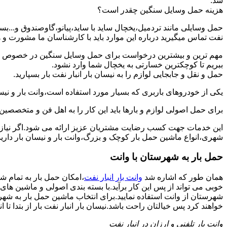
شد.
هزینه حمل وسایل سنگین چقدر است؟
حمل وسایلی مانند تردمیل،یخچال ساید با ساید،پیانو،گاوصندوق و...ب
نفت تماس میگیرید درباره این موارد باید با کارشناسان ما مشورت و هزین
مهم ترین و بیشترین درخواست برای حمل وسایل سنگین در خصوص حمل 
ببریم تا کوچکترین خسارتی به یخچال شما وارد نشود.
حمل و نقل و جابجایی لوازم را به نیسان بار انبار نفت بار بسپارید.
یکی از خودروهای باربری که بسیار مورد استفاده است،وانت بار و نیسان
برای حمل اصولی لوازم و بارها باید این کار را به اهل فن و متخصصین آ
این خدمات جهت کسب رضایت مشتریان عزیز ارائه می شود.اگر نیاز به
شهری،انواع ماشین حمل بار کوچک و بزرگ،وانت بار و نیسان بار دارید: 
حمل بار به شهرستان با وانت
همان طور که اشاره شد
وانت بار انبار نفت
،امکان حمل بار به تمام ش
خوبی می تواند از پس این کار برآید.با بسته بندی اصولی و ماشین ها
شهرستان از وانت استفاده نمایید.برای انتخاب ماشین حمل بار به شهرست
خواهند کرد پس خیالتان راحت باشد.نیسان بار انبار نفت بار از بتدا تا ان
وانت بار تلفنی و ارزان در انبار نفت