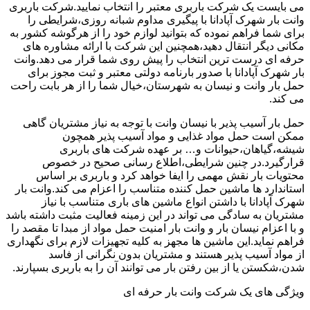
می بایست یک شرکت باربری معتبر را انتخاب نمایید.شرکت باربری
وانت بار شهرک آپادانا با پیگیری مداوم شبانه روزی،شرایطی را
برای شما فراهم نموده که بتوانید لوازم خود را از هرگوشه کشور به
مکانی دیگر انتقال دهید،همچنین این شرکت با ارائه مشاوره های
حرفه ای درست ترین انتخاب را پیش روی شما قرار می دهد.وانت
بار شهرک آپادانا با صدور بارنامه دولتی معتبر و ثبت مجوز برای
حمل بار وانت و نیسان به شهرستان،خیال شما را از هر بابت راحت
می کند.
حمل بار آسیب پذیر با نیسان وانت با توجه به نیاز مشتریان گاهی
ممکن است حمل مواد غذایی و مواد آسیب پذیر همچون
شیشه،گیاهان،حیوانات و… بر عهده شرکت های باربری
قرارگیرد.در چنین شرایطی،اطلاع رسانی صحیح در خصوص
محتویات بار نقش مهمی را ایفا خواهد کرد و باربری بر اساس
استاندارد ها ماشین حمل کننده متناسب را اعزام می کند.وانت بار
شهرک آپادانا با داشتن انواع ماشین های باری متناسب با نیاز
مشتریان به سادگی می تواند در این زمینه فعالیت مثبت داشته باشد
و با اعزام نیسان بار و وانت بار امنیت حمل مواد از مبدا تا مقصد را
فراهم نماید.این ماشین ها مجهز به کلیه تجهیزات لازم برای نگهداری
از مواد آسیب پذیر هستند و مشتریان بدون نگرانی از فاسد
شدن،شکستن یا از بین رفتن بار می توانند آن را به باربری بسپارند.
ویژگی های یک شرکت وانت بار حرفه ای