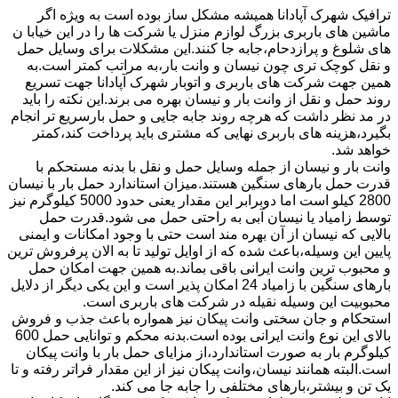
ترافیک شهرک آپادانا همیشه مشکل ساز بوده است به ویژه اگر
ماشین های باربری بزرگ لوازم منزل یا شرکت ها را در این خیابا ن
های شلوغ و پرازدحام،جابه جا کنند.این مشکلات برای وسایل حمل
و نقل کوچک تری چون نیسان و وانت بار،به مراتب کمتر است.به
همین جهت شرکت های باربری و اتوبار شهرک آپادانا جهت تسریع
روند حمل و نقل از وانت بار و نیسان بهره می برند.این نکته را باید
در مد نظر داشت که هرچه روند جابه جایی و حمل بارسریع تر انجام
بگیرد،هزینه های باربری نهایی که مشتری باید پرداخت کند،کمتر
خواهد شد.
وانت بار و نیسان از جمله وسایل حمل و نقل با بدنه مستحکم با
قدرت حمل بارهای سنگین هستند.میزان استاندارد حمل بار با نیسان
2800 کیلو است اما دوبرابر این مقدار یعنی حدود 5000 کیلوگرم نیز
توسط زامیاد یا نیسان آبی به راحتی حمل می شود.قدرت حمل
بالایی که نیسان از آن بهره مند است حتی با وجود امکانات و ایمنی
پایین این وسیله،باعث شده که از اوایل تولید تا به الان پرفروش ترین
و محبوب ترین وانت ایرانی باقی بماند.به همین جهت امکان حمل
بارهای سنگین با زامیاد 24 امکان پذیر است و این یکی دیگر از دلایل
محبوبیت این وسیله نقیله در شرکت های باربری است.
استحکام و جان سختی وانت پیکان نیز همواره باعث جذب و فروش
بالای این نوع وانت ایرانی بوده است.بدنه محکم و توانایی حمل 600
کیلوگرم بار به صورت استاندارد،از مزایای حمل بار با وانت پیکان
است.البته همانند نیسان،وانت پیکان نیز از این مقدار فراتر رفته و تا
یک تن و بیشتر،بارهای مختلفی را جابه جا می کند.