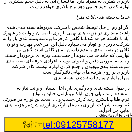
باربری کمتری به همراه دارد اما نیسان آبی به دلیل حجم بیشتری از
لوازم که در خود جا می دهد،نرخ بالاتری خواهد داشت.
خدمات بسته بندی اثاث منزل
اگر لوازم از قبل توسط شخص یا شرکت مربوطه بسته بندی شده
باشند مقداری در هزینه های نهایی باربری با نیسان و وانت در شهرک
آپادانا کاسته خواهد شد.اما گاهی کارفرما پروسه بسته بندی بار را به
شرکت باربری و اتوبار می سپارد.دلیل این امر عدم مهارت و توان
کافی در بسته بندی یا عدم داشتن زمان کافی است.گاهی نیز
لوازمی که جابه جا می شوند از حساسیت ویژه ای برخوردار هستند
و باید به صورتی دقیق و اصولی توسط افرادی حرفه ای بسته بندی
شوند.بسته بندی،پیچیدن و جمع کردن لوازم توسط کادر شرکت
باربری بر روی هزینه های نهایی تاثیرگذار است.
میزان لوازم مورد استفاده در بسته بندی
در طول بسته بندی و بارگیری بار داخل نیسان و وانت نیاز به
استفاده از وسایلی چون نایلکس،نایلون حبابدار،انواع
فوم،طناب،استرچ رپ،کارتن،چسپ و … است.این لوازم در صورتی
که توسط شرکت باربری به محل بارگیری آورده شود،بر هزینه های
نهایی می افزاید.
تلفن تماس فوری
چیدمان بار و اثاث
☞☏
tel:09125758177
گاهی لوازمی که توسط وانت و نیسان در شهرک آپادانا به نقاط
مختلف جابه جا می شوند،بنا به درخواست مشتری چیدمان آن ها نیز