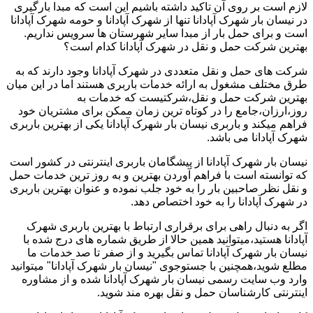
لازم است بر روی آن تاکید داشته باشیم این است که مبدا بارگیری
در نیسان بار شهرک آپادانا تنها از شهرک آپادانا و حومه شهرک آپادانا
است و برای حمل بار از مبدا سایر شهرستان ها سرویس نداریم.
بهترین شرکت حمل و نقل در شهرک آپادانا کدام است؟
شرکت های حمل و نقل متعددی در شهرک آپادانا وجود دارند که به
طرق مختلف مشغول به ارائه خدمات باربری هستند اما در این میان
بهترین شرکت حمل و نقل،شرکتیست که خدمات به
روز،ارزان،جامع را در کوتاه ترین زمان ممکن برای مشتریان خود
فراهم میکند و باربری نیسان بار شهرک آپادانا یکی از بهترین باربری
شهرک آپادانا می باشد.
نیسان بار شهرک آپادانا از پیشگامان باربری اینترنتی در کشور است
که توانسته است با فراهم آوردن بهترین و به روز ترین خدمات حمل
و نقل نظر صاحبین بار را به خود جلب نموده و عنوان بهترین باربری
در شهرک آپادانا را به خود اختصاص دهد.
اگر به دنبال راهی برای برقراری ارتباط با بهترین باربری شهرک
آپادانا هستید،میتوانید همین حالا از طریق شماره های درج شده با
نیسان بار شهرک آپادانا تماس بگیرید و از صفر تا صد خدمات ما
مطلع شوید،همچنین با جستوجوی "نیسان بار شهرک آپادانا" میتوانید
وارد وب سایت رسمی نیسان بار شهرک آپادانا شده و از مشاوره
اینترنتی کارشناسان حمل و نقل بهره مند شوید.