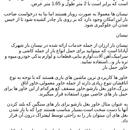
است که برابر است با 2 متر طول و 1.65 متر عرض.
نیسان ها معمولا به صورت روباز هستند اما بنا به درخواست صاحب
بار این امکان وجود دارد که بر روی بار چادر کشیده شود تا از خیس
شدن آن جلوگیری شود.
نیسان
نیسان بار ارزان از جمله خدمات ارائه شده در نیسان بار شهرک
آپادانا است که میتوانید برای حمل انواع بار از جمله کاشی و
سرامیک،آهن آلات،لوازم بنایی،قطعات و لوازم یدکی خودرو،میوه و
تره بار و....استفاده نمایید.
خاور حمل بار
خاور ها کاربردی ترین ماشین های باری هستند که با توجه به نوع
اتاقشان تنوع زیادی دارند از جمله خاور معمولی،خاور اتاق
بزرگ،خاور بغل بازشو،خاور مسقف کع هرکدام از این خاور ها برای
حمل بار های خاصی مورد استفاده قرار میگیرند.
به عنوان مثال خاور بغل بازشو برای بار های سنگین که بلند کردن
آنها با دست سخت است،بسیار مناسب هستند چرا که با باز شدن
بغل های آن میتوان بار را به راحتی توسط لیفتراک درون آن قرار
داد.