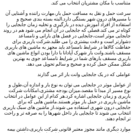
متناسب با مکان مشتریان انتخاب می کند.
سرعت حمل و نقل به مسافت حمل بار،مهارت راننده و آشنایی آن
با مسیرهای درون شهر بستگی دارد.البته بسته بندی صحیح و
استفاده از افراد آموزش دیده در بارگیری و تخلیه زمان جابجایی را
کوتاه تر می کند.فصلی که جابجایی در آن انجام می شود هم در روند
جابجایی موثر است،جابجایی در فصل های بارانی و نامساعد
دشوارتر است و دقت بیشتری را می طلبد.شرکت باربری برای
حفاظت کالاها در شرایط نامساعد باید مجهز به ماشین های باربری
مسقف باشند.وانت بار شهرک آپادانا با دارا بودن انواع ماشین های
باربری مسقف بارهای شما در شرایط نامساعد جوی به بهترین
شکل ممکن حمل کرده و صحیح و سالم تحویل می دهد.
عواملی که در یک جابجایی وانت بار اثر می گذارند
از عوامل موثر در جابجایی می توان به نوع بار و اندازه آن،طول و
نوع مسیر از مبدا تا مقصد،میزان بودجه مشتری،امکانات شرکت
باربری و زمان جابجایی اشاره کرد.هر کدام از این عوامل در انتخاب
ماشین باربری در حمل بار موثر هستند.ماشین هایی که برای
جابجایی درون شهری استفاده می شوند،از ماشین های سبک باربری
انتخاب می شوند تا جابجایی بار داخل شهرها را به صرفه تر و راحت
تر انجام دهند.
موارد دیگری مانند مجوز معتبر قانونی شرکت باربری،داشتن بیمه