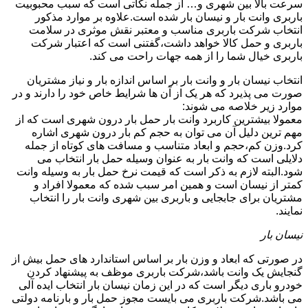
سرعت بالا بین شهری و… از جمله نکاتی است که سبب محبوبیت
باربری وانت بار و نیسان بار شده است.علاوه بر موارد مذکور
انتخاب شرکت باربری مناسب و معتبر نقش موثری در سلامت
باربری و حمل کالا خواهد داشت،گفتنی است که اعتبار شرکت
باربری خیال شما را از همه جهات راحت می کند.
انتخاب نیسان بار و وانت بار بر اساس اندازه بار و نیاز مشتریان
صورت می پذیرد که هر یک از آن ها شرایط خاص خود را دارند و در
موارد زیر خلاصه می شوند:
معمولا بیشترین کاربرد وانت بار حمل بار درون شهری است که از
مهم ترین دلیل آن می توان به حجم کم بار درون شهری اشاره
کرد.وزن کم،حجم و ابعاد متناسب و مسافت های کوتاه از جمله
دلایلی است که وانت بار به عنوان وسیله حمل بار انتخاب می
شود.البته لازم به ذکر است که قیمت نرخ حمل بار به وسیله وانت
کمتر از نیسان است و همین امر سبب شده که معمولا افراد و
مشتریان برای جابجایی و باربری بین شهری وانت بار را انتخاب
نمایند.
نیسان بار
در صورتی که ابعاد و وزن بار بر اساس استاندارد های حمل بیش از
گنجایش یک وانت باشد،شرکت باربری موظف به پیشنهاد کردن
خودرو باری دیگر است که در این زمان نیسان بار انتخاب ایده آلی
می باشد.شرکت باربری می بایست مجوز حمل بار و بارنامه دولتی