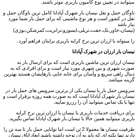
میتوانند در تعیین نوع کامیون باربری موثر باشند.
ناوگان حمل و نقل نیسان بار شهرک آپادانا کامل ترین ناوگان حمل و
نقل در کشور است و هر نوع ماشینی که برای حمل بار شما مورد
نیاز باشد
(نیسان،خاور،تک،جفت،تریلی،ایسوزو،ترانزیت،کمرشکن،بوژی)
را میتواند با ارزان ترین نرخ کرایه باربری برایتان فراهم آورد.
نیسان بار ارزان در شهرک آپادانا
نیسان ارزان ترین ماشین باربری است که برای ارسال بار به
صورت شهری و بین شهری مورد نیاز است و برای افرادی که به
دنبال راهی سریع و وآسان برای جابه جایی بارهایشان هستند بهترین
گزینه میباشد.
سرویس حمل بار با نیسان یکی از برترین سرویس های حمل بار در
نیسان بار شهرک آپادانا است که به صورت همه روزه برقرار است و
تنها با یک تماس میتوانید آن را رزرو نمایید.
برای دریافت خدمات باربری با نیسان با ارزان ترین نرخ کرایه
باربری میتوانید همین حالا با نیسان بار شهرک آپادانا تماس بگیرید.
ظرفیت نیسان ها معمولا 2 تن است اما توانایی حمل بار تا سه تن را
دارند تنها نکته ای که باید به آن توجه داشته باشید ابعاد اتاق نیسان