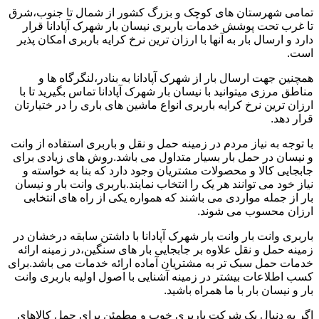
تمامی شهرستان های کوچک و بزرگ کشور از شمال تا جنوب،شرق
تا غرب تحت پوشش خدمات باربری نیسان بار شهرک آپادانا قرار
دارد و ارسال بار به آنها با ارزان ترین نرخ کرایه باربری امکان پذیر
است.
همچنین جهت ارسال بار از شهرک آپادانا به بنادر،لنگرگاه ها و
مناطق مرزی میتوانید با نیسان بار شهرک آپادانا تماس بگیرید تا با
ارزان ترین نرخ کرایه باربری انواع ماشین های باری را در ختیارتان
قرار دهد.
با توجه به نیاز مردم در زمینه حمل و نقل و باربری استفاده از وانت
و نیسان در حمل بار بسیار متداول می باشد.روش های زیادی برای
جابجایی کالا و محصولات مشتریان وجود دارد که بنا به خواسته و
نیاز خود می توانند هر یک را انتخاب نمایند.باربری وانت بار و نیسان
بار از جمله مواردی می باشند که همواره یکی از راه های انتخابی
ارزان محسوب می شوند.
باربری وانت بار وانت بار شهرک آپادانا با داشتن سابقه درخشان در
زمینه حمل و نقل علاوه بر جابجایی بار های سنگین،در زمینه ارائه
خدمات حمل سبک تر به مشتریان آماده ارائه خدمات می باشد.برای
کسب اطلاعات بیشتر در زمینه آشنایی با اصول اولیه باربری وانت
بار و نیسان بار با ما همراه باشید.
اگر به دنبال یک شرکت باربری خوب و مطمئن برای حمل کالاهای