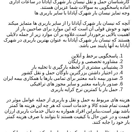
کارشناسان حمل و نقل نیسان بار شهرک آپادانا در ساعات اداری
اماده پاسخگویی به سوالات شما عزیران هستند.
وجه تمایز نیسان بار شهرک آپادانا با سایر باربری ها
آنچه که نیسان بار شهرک آپادانا را از سایر باربری ها متمایز میکند
تعهد و خوش قولی آن است که این موارد برای صاحبین بار از
اهمیت بالایی برخوردار است،علاوه بر آن موارد زیر از جمله دلایلی
هستند که نیسان بار شهرک آپادانا به عنوان بهترین باربری در شهرک
آپادانا به آنها پایبند می باشد.
پاسخگویی برخط و آنلاین
مشاوره تخصصی و رایگان
پشتیبانی مشتری از لحظه بارگیری تا تخلیه بار
در اختیار داشتن بزرگترین ناوگان حمل و نقل کشور
صدور بیمه نامه معتبر برای تمامی بارها با همکاری بیمه ایران
صدور بارنامه معتبر و سایر مجوز های ترافیکی
حمل بار با کمترین نرخ کرایه باربری
هزینه های مربوط به حمل و نقل و باربری از جمله عوامل موثر در
قیمت تمام شده کالا و خدمات است که هر چه این هزینه ها کمتر
باشد بهتر است،بنابراین افراد همواره به دنبال خدمات باربری ارزان
قیمت و در عین حال با کیفیت هستند تا بتوانند با صرف هزینه کمتر
بار خود را جابه کنند.