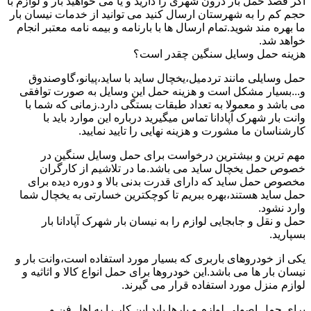
اگر قصد حمل بار درون شهری را دارید و یا می خواهید بار و لوازم با
حجم کم را به شهرستان ارسال کنید می توانید از خدمات نیسان بار
ما بهره مند شوید.تمام ارسال ها با بارنامه و بیمه نامه معتبر انجام
خواهد شد.
هزینه حمل وسایل سنگین چقدر است؟
حمل وسایلی مانند تردمیل،یخچال ساید با ساید،پیانو،گاوصندوق
و...بسیار مشکل است و هزینه حمل این وسایل به صورت توافقی
می باشد و معمولا به تعداد طبقات بستگی دارد.زمانی که شما با
وانت بار شهرک آپادانا تماس میگیرید درباره این موارد باید با
کارشناسان ما مشورت و هزینه نهایی را تایید نمایید.
مهم ترین و بیشترین درخواست برای حمل وسایل سنگین در
خصوص حمل یخچال ساید می باشد.ما در تلاشیم از کارگران
مخصوص حمل ساید که دارای قدرت بدنی بالا و دوره دیده برای
حمل ساید هستند،بهره ببریم تا کوچکترین خسارتی به یخچال شما
وارد نشود.
حمل و نقل و جابجایی لوازم را به نیسان بار شهرک آپادانا بار
بسپارید.
یکی از خودروهای باربری که بسیار مورد استفاده است،وانت بار و
نیسان بار ها می باشد.این خودروها برای حمل انواع کالا و اثاثیه و
لوازم منزل مورد استفاده قرار می گیرند.
برای حمل اصولی لوازم و بارها باید این کار را به اهل فن و