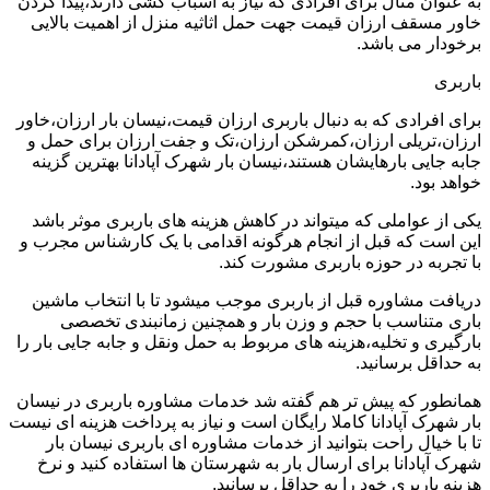
به عنوان مثال برای افرادی که نیاز به اسباب کشی دارند،پیدا کردن
خاور مسقف ارزان قیمت جهت حمل اثاثیه منزل از اهمیت بالایی
برخودار می باشد.
باربری
برای افرادی که به دنبال باربری ارزان قیمت،نیسان بار ارزان،خاور
ارزان،تریلی ارزان،کمرشکن ارزان،تک و جفت ارزان برای حمل و
جابه جایی بارهایشان هستند،نیسان بار شهرک آپادانا بهترین گزینه
خواهد بود.
یکی از عواملی که میتواند در کاهش هزینه های باربری موثر باشد
این است که قبل از انجام هرگونه اقدامی با یک کارشناس مجرب و
با تجربه در حوزه باربری مشورت کند.
دریافت مشاوره قبل از باربری موجب میشود تا با انتخاب ماشین
باری متناسب با حجم و وزن بار و همچنین زمانبندی تخصصی
بارگیری و تخلیه،هزینه های مربوط به حمل ونقل و جابه جایی بار را
به حداقل برسانید.
همانطور که پیش تر هم گفته شد خدمات مشاوره باربری در نیسان
بار شهرک آپادانا کاملا رایگان است و نیاز به پرداخت هزینه ای نیست
تا با خیال راحت بتوانید از خدمات مشاوره ای باربری نیسان بار
شهرک آپادانا برای ارسال بار به شهرستان ها استفاده کنید و نرخ
هزینه باربری خود را به حداقل برسانید.