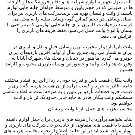
اثاث منزل،جهیزیه،لوازم شرکت ها و دفاتر،فروشگاه ها و کارخانه
ها در صورتی که در حجم پایین و متوسط خواهان جابه جایی لوازم
باشند،از وانت و نیسان بهره می برند.شرکت های باربری نیز برای
انتقال وسایلی در حجم کم این گونه وسایل نقلیه را به محل می
فرستند.درخواست کامیون برای جابه جایی لوازمی که به راحتی با
نیسان یا انواع وانت حمل می شود،فقط هزینه های باربری را
افزایش می دهد.
وانت باریا باردو از محبوب ترین وسایل حمل و نقل و باربری در
ایران به شمار می رود.چندین سال از تولید آخرین باردوهای ایران
خودرو می گذرد اما هنوز در خیابان و محله های شهرک آپادانا به
وفور شاهد رفت و آمد و حضور این وسیله باربری محبوب و کارآمد
هستیم.
وانت پیکان قیمت پایین و قدرت خوبی دارد از این رو اقشار مختلف
جامعه قادر به خرید و کسب درامد از آن هستند.هزینه نگه داری و
قیمت خرید قطعات باردو نیز پایین و به صرفه است.به لطف شاسی
مستحکم وانت پیکان قادر به جابه جایی حدود یک تن بار و اثاث
خواهیم بود.
محاسبه هزینه های حمل بار با وانت و نیسان
شاید بخواهید برآوردی از هزینه های باربری برای حمل لوازم داشته
باشید یا با قیمت های متفاوتی از جانب برخی شرکت های باربری و
اتوبار مواجه شده اید.در این حالت اطلاع از نحوه محاسبه هزینه های