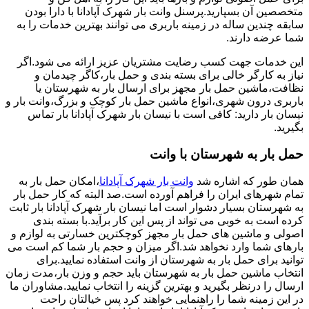
متخصصین آن بسپارید.پرسنل وانت بار شهرک آپادانا با دارا بودن
سابقه چندین ساله در زمینه باربری می توانند بهترین خدمات را به
شما عرضه دارند.
این خدمات جهت کسب رضایت مشتریان عزیز ارائه می شود.اگر
نیاز به کارگر خالی برای بسته بندی و حمل بار،کاگر چیدمان و
نظافت،ماشین حمل بار مجهز برای ارسال بار به شهرستان یا
باربری درون شهری،انواع ماشین حمل بار کوچک و بزرگ،وانت بار و
نیسان بار دارید: کافی است با نیسان بار شهرک آپادانا بار تماس
بگیرید.
حمل بار به شهرستان با وانت
همان طور که اشاره شد
وانت بار شهرک آپادانا
،امکان حمل بار به
تمام شهرهای ایران را فراهم آورده است.صد البته که کار حمل بار
به شهرستان بسیار دشوار است اما نیسان بار شهرک آپادانا بار ثابت
کرده است به خوبی می تواند از پس این کار برآید.با بسته بندی
اصولی و ماشین های حمل بار مجهز کوچکترین خسارتی به لوازم و
بارهای شما وارد نخواهد شد.اگر میزان و حجم بار شما کم است می
توانید برای حمل بار به شهرستان از وانت استفاده نمایید.برای
انتخاب ماشین حمل بار به شهرستان باید حجم و وزن بار،مدت زمان
ارسال را درنظر بگیرید و بهترین گزینه را انتخاب نمایید.مشاوران ما
در این زمینه شما را راهنمایی خواهند کرد پس خیالتان راحت