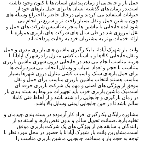
حمل بار و جابجایی از زمان پیدایش انسان ها تا کنون وجود داشته
است.در زمان های گذشته انسان ها برای حمل بارهای خود از
حیوانات استفاده می کردند،ولی درحال حاضر با اختراع وسیله های
چون ماشین حمل و نقل بسیار راحت تر و سریع تر انجام می
شود.ایده جابجایی با ماشین ها منجر به تاسیس شرکت های حمل و
نقل امروزی شد.در طی سال های شرکت های باربری همواره با
ارائه خدمات بهتر به مشتریان خود به رقابت پرداخته اند.
وانت بار شهرک آپادانا با بکارگیری ماشین های باربری مدرن و حمل
و نقل،جابجایی کالاها و یا اسباب کشی منازل را درشهرک آپادانا با
هزینه مناسب انجام می دهد.در جابجایی درون شهری ماشین باربری
متناسب با حجم و تعداد اسباب و وسایل انتخاب می شود.وانت ها
برای حمل بارهای سبک و اسباب کشی منازل درون شهرها بسیار
مناسب هستند.انتخاب ماشین باربری مناسب برای حمل و نقل
موفق از ویژگی های اصلی و مهم یک شرکت باربری حرفه ای
است.یک ماشین باربری خوب باید تجهیزات مربوط به بسته بندی بار
در زمان بارگیری و جابجایی را داشته باشد و از لحاظ فنی کاملا
سالم باشد تا در حین جابجایی ایمنی وسایل بالا باشد.
مشاوره رایگان،بکارگیری افراد کار آزموده در بسته بندی،چیدمان و
تخلیه بارها،ضمانت تحویل سالم و بدون نقص بارها و استفاده از
رانندگان با سابقه هم از ویژگی های یک شرکت باربری موفق
است.مشاورین وانت بار شهرک آپادانا با حضور در محل مورد نظر با
توجه به حجم بار و مسافت جابجایی ماشین باربری مناسب را