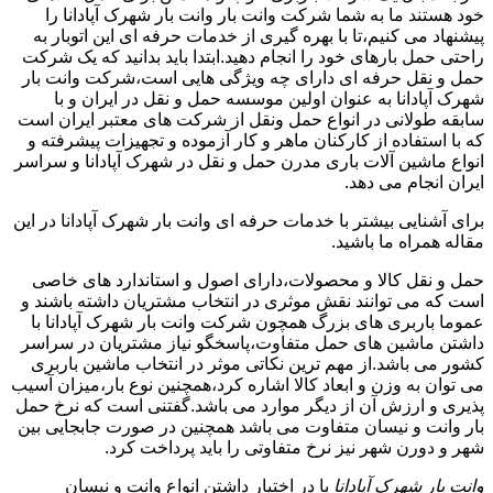
خود هستند ما به شما شرکت وانت بار وانت بار شهرک آپادانا را
پیشنهاد می کنیم،تا با بهره گیری از خدمات حرفه ای این اتوبار به
راحتی حمل بارهای خود را انجام دهید.ابتدا باید بدانید که یک شرکت
حمل و نقل حرفه ای دارای چه ویژگی هایی است،شرکت وانت بار
شهرک آپادانا به عنوان اولین موسسه حمل و نقل در ایران و با
سابقه طولانی در انواع حمل ونقل از شرکت های معتبر ایران است
که با استفاده از کارکنان ماهر و کار آزموده و تجهیزات پیشرفته و
انواع ماشین آلات باری مدرن حمل و نقل در شهرک آپادانا و سراسر
ایران انجام می دهد.
برای آشنایی بیشتر با خدمات حرفه ای وانت بار شهرک آپادانا در این
مقاله همراه ما باشید.
حمل و نقل کالا و محصولات،دارای اصول و استاندارد های خاصی
است که می توانند نقش موثری در انتخاب مشتریان داشته باشند و
عموما باربری های بزرگ همچون شرکت وانت بار شهرک آپادانا با
داشتن ماشین های حمل متفاوت،پاسخگو نیاز مشتریان در سراسر
کشور می باشد.از مهم ترین نکاتی موثر در انتخاب ماشین باربری
می توان به وزن و ابعاد کالا اشاره کرد،همچنین نوع بار،میزان آسیب
پذیری و ارزش آن از دیگر موارد می باشد.گفتنی است که نرخ حمل
بار وانت و نیسان متفاوت می باشد همچنین در صورت جابجایی بین
شهر و دورن شهر نیز نرخ متفاوتی را باید پرداخت کرد.
وانت بار شهرک آپادانا
با در اختیار داشتن انواع وانت و نیسان