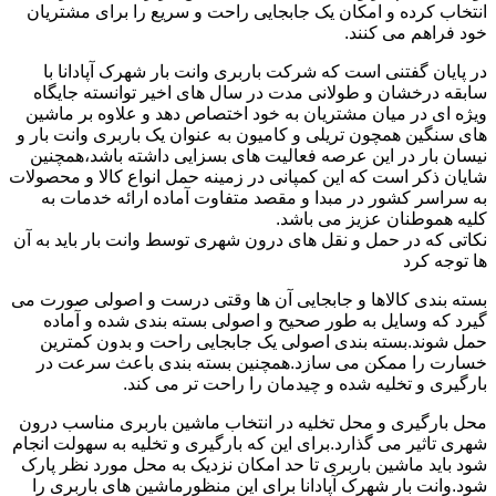
انتخاب کرده و امکان یک جابجایی راحت و سریع را برای مشتریان
خود فراهم می کنند.
در پایان گفتنی است که شرکت باربری وانت بار شهرک آپادانا با
سابقه درخشان و طولانی مدت در سال های اخیر توانسته جایگاه
ویژه ای در میان مشتریان به خود اختصاص دهد و علاوه بر ماشین
های سنگین همچون تریلی و کامیون به عنوان یک باربری وانت بار و
نیسان بار در این عرصه فعالیت های بسزایی داشته باشد،همچنین
شایان ذکر است که این کمپانی در زمینه حمل انواع کالا و محصولات
به سراسر کشور در مبدا و مقصد متفاوت آماده ارائه خدمات به
کلیه هموطنان عزیز می باشد.
نکاتی که در حمل و نقل های درون شهری توسط وانت بار باید به آن
ها توجه کرد
بسته بندی کالاها و جابجایی آن ها وقتی درست و اصولی صورت می
گیرد که وسایل به طور صحیح و اصولی بسته بندی شده و آماده
حمل شوند.بسته بندی اصولی یک جابجایی راحت و بدون کمترین
خسارت را ممکن می سازد.همچنین بسته بندی باعث سرعت در
بارگیری و تخلیه شده و چیدمان را راحت تر می کند.
محل بارگیری و محل تخلیه در انتخاب ماشین باربری مناسب درون
شهری تاثیر می گذارد.برای این که بارگیری و تخلیه به سهولت انجام
شود باید ماشین باربری تا حد امکان نزدیک به محل مورد نظر پارک
شود.وانت بار شهرک آپادانا برای این منظورماشین های باربری را