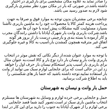
را صادر نماید به علاوه مکان مشخصی برای بارگیری در اختیار
داشته باشد.در صورتی که بار در مکان مورد نظر مشتری بارگیری
شود لازم به صدور رسید می باشد.
چنانچه برخی مشتریان بدون توجه به موارد فوق و صرفا به جهت
پرداخت هزینه کمتر کالا یا محصولات خود را به ماشین باربری ناآشنا
بسپارد مسئولیت کلیه مشکلات پیش آمده با خود آن ها می
باشد.شرکت باربری وانت بار شهرک آپادانا با داشتن رانندگان مجرب
و کار آزموده با بسته بندی و بارچینی درست بار از بروز هر گونه
اتفاق غیر مترقبه همچون گمشدن بار،آسیب به کالا و غیره جلوگیری
می کند.
با توجه به موارد عنوان شده،از دیگر نکاتی که نقش موثر در انتخاب
باربری وانت بار و نیسان بار دارد نوع بار و کالا است،به عنوان مثال
برای باربری بار آسیب پذیر استحکام نیسان بار حرف اول را خواهد
زد این در حالی است که برای جابجایی لوازم سبک می توانید از وانت
بار استفاده نمایید.توجه داشته باشید که حتما بار های شکستنی را
باید به اطلاع شرکت برسانید.
حمل بار وانت و نیسان به شهرستان
حمل و جابجایی برخی خرده لوازم و وسایل به شهرستان ها مستلزم
انتخاب ماشین باری سبک تر است،تصور کنید شما قصد جابجایی
برخی لوازم را از شهرک آپادانا به جنوب را دارید برای این کار در ابتدا