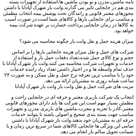
نامه ماشین،مدرن و نو بودن ماشین ها،استفاده از تجهیزات بسته
بندی هم در جابجایی تاثیر می گذارند.وانت بار شهرک آپادانا با داشتن
مجوزهای معتبر قانونی و رانندگان تحت پوشش بیمه انتخاب مطمئن
و مناسب برای جابجایی بارها و کالاهای شما است.در صورت آسیب
به کالاها در زمان جابجایی پرداخت خسارت بر عهده شرکت بیمه
خواهد بود.
میزان هزینه حمل و نقل وانت بار چگونه محاسبه می شود؟
شرکت های حمل و نقل میزان هزینه جابجایی بارها را بر اساس
حجم و نوع کالای حمل شده،تعداد دفعات حمل بار و استفاده از
خدمات و تجهیزات شرکت محاسبه می کنند.وانت بار شهرک آپادانا با
حذف تمام واسطه ها و در اختیار داشتن تعداد زیاد راننده خدمات
خود را با مناسب ترین تعرفه نرخ حمل و نقل ممکن و به صورت ۲۴
ساعت شبانه روزی به مشتریان ارائه می دهد.
مزیت های شرکت حمل و نقل وانت بار وانت بار شهرک آپادانا
انتخاب یک شرکت باربری معتبر و حرفه ای در جابجایی راحت و
مطمئن بسیار مهم است.این شرکت ها باید دارای مجوزهای قانونی
معتبر،کادر با تجربه و مجرب،ماشین های باربری مدرن و تجهیزات
مناسب جهت بسته بندی صحیح و اصولی باشند تا بتوانند خدمات
حرفه ای به مشتریان خود بدهند.وانت بار شهرک آپادانا با داشتن
تمامی این ویژگی ها جابجایی کالاهای شما در سریع ترین زمان و با
ضمانت تحویل سالم بار انجام می دهد.