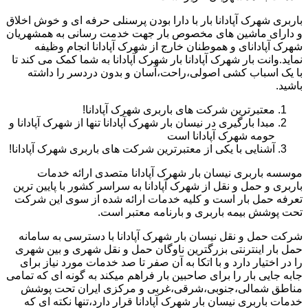
باربری شهرک آپادانا بار با دارا بودن پرسنلی حرفه ای و خوش اخلاق
و دارای ماشین های مخصوص بار جهت خدمت رسانی به همشهریان
شهرک آپادانای و هموطنان خارج از شهرک آپادانا انجام وظیفه
نماید.وانت بار شهرک آپادانا بار شهرک آپادانا به شما کمک می کند تا
با یک اسباب کشی اصولی،راحت،آسان و بدون دردسر را داشته
باشید.
معتبرترین شرکت های باربری شهرک آپادانا!
مبدا بارگیری در نیسان بار شهرک آپادانا تنها از شهرک آپادانا و
حومه شهرک آپادانا است
آشنایی با یکی از معتبرترین شرکت های باربری شهرک آپادانا!
موسسه باربری نیسان بار شهرک آپادانا متصدی ارائه خدمات
باربری و حمل و نقل از شهرک آپادانا به سراسر کشور با پایین ترین
تعرفه حمل بار است و کلیه خدمات ارائه شده از سوی این شرکت
تحت پوشش بیمه باربری و بارنامه معتبر است.
شرکت حمل و نقل نیسان بار شهرک آپادانا با دسترسی به سامانه
حمل بار اینترنتی بزرگترین ناوگان حمل و نقل شهری و بین شهری
را در اختیار دارد و با اتکا به آن صفر تا صد خدمات مورد نیاز برای
جابه جایی بار را برای صاحبین بار فراهم میکند به گونه ای که تمامی
مناطق شمالی،جنوبی،شرقی،غربی و مرکزی ایران تحت پوشش
خدمات باربری نیسان بار شهرک آپادانا قرار دارد،تنها نکته ای که