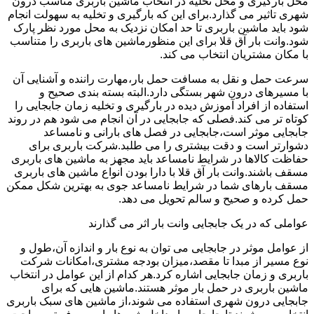
محل بارگیری و محل تخلیه در انتخاب ماشین باربری مناسب درون
شهری تاثیر می گذارد.برای این که بارگیری و تخلیه به سهولت انجام
شود باید ماشین باربری تا حد امکان نزدیک به محل مورد نظر پارک
شود.وانت بار آق قلا برای این منظورماشین های باربری را متناسب
با مکان مشتریان انتخاب می کند.
سرعت حمل و نقل به مسافت حمل بار،مهارت راننده و آشنایی آن
با مسیرهای درون شهر بستگی دارد.البته بسته بندی صحیح و
استفاده از افراد آموزش دیده در بارگیری و تخلیه زمان جابجایی را
کوتاه تر می کند.فصلی که جابجایی در آن انجام می شود هم در روند
جابجایی موثر است،جابجایی در فصل های بارانی و نامساعد
دشوارتر است و دقت بیشتری را می طلبد.شرکت باربری برای
حفاظت کالاها در شرایط نامساعد باید مجهز به ماشین های باربری
مسقف باشند.وانت بار آق قلا با دارا بودن انواع ماشین های باربری
مسقف بارهای شما در شرایط نامساعد جوی به بهترین شکل ممکن
حمل کرده و صحیح و سالم تحویل می دهد.
عواملی که در یک جابجایی وانت بار اثر می گذارند
از عوامل موثر در جابجایی می توان به نوع بار و اندازه آن،طول و
نوع مسیر از مبدا تا مقصد،میزان بودجه مشتری،امکانات شرکت
باربری و زمان جابجایی اشاره کرد.هر کدام از این عوامل در انتخاب
ماشین باربری در حمل بار موثر هستند.ماشین هایی که برای
جابجایی درون شهری استفاده می شوند،از ماشین های سبک باربری