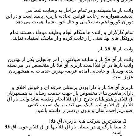
وانت بار ما همیشه و در تمام مراحل به رضایت شما می
اندیشد.همواره به رعایت قوانین اتحادیه باربری پایبند است و در این
دوران کورونا هم به سلامتی و حال خوب شما اهمیت می دهد.
تمام کارگران و راننده ها هنگام انجام وظیفه موظف هستند تمام
پروتکل های بهداشتی را رعایت کرده و از ماسک استفاده نمایند.
وانت بار آق قلا بار
وانت بار آق قلا بار با سابقه طولانی در امر جابجایی یکی از بهترین
وانت بارها در آق قلا است.باربری آق قلا بار متخصص در امر بسته
بندی وسایل و جابجایی آماده عرضه بهترین خدمات به همشهریان
عزیز است.
باربری آق قلا بار با دارا بودن پرسنلی حرفه ای و خوش اخلاق و
دارای ماشین های مخصوص بار جهت خدمت رسانی به همشهریان
آق قلای و هموطنان خارج از آق قلا انجام وظیفه نماید.وانت بار آق
قلا بار آق قلا به شما کمک می کند تا با یک اسباب کشی
اصولی،راحت،آسان و بدون دردسر را داشته باشید.
معتبرترین شرکت های باربری آق قلا!
مبدا بارگیری در نیسان بار آق قلا تنها از آق قلا و حومه آق قلا
است