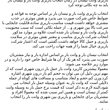
باربری وانت نیسان در زمان انتخاب باربری وانت بار و نیسان بار
باید به چه نکاتی توجه کرد
انتخاب باربری وانت بار و نیسان بار بر اساس توجه به قواعد و
ضوابط خاص شرکت صورت می پذیرد و نقش موثری در جذب
مشتری خواهد داشت.قیمت مناسب،باربری ساده،قابلیت جابجایی با
سرعت بالا بین شهری و… از جمله نکاتی است که سبب محبوبیت
باربری وانت بار و نیسان بار شده است.علاوه بر موارد مذکور
انتخاب شرکت باربری مناسب و معتبر نقش موثری در سلامت
باربری و حمل کالا خواهد داشت،گفتنی است که اعتبار شرکت
باربری خیال شما را از همه جهات راحت می کند.
انتخاب نیسان بار و وانت بار بر اساس اندازه بار و نیاز مشتریان
صورت می پذیرد که هر یک از آن ها شرایط خاص خود را دارند و در
موارد زیر خلاصه می شوند:
معمولا بیشترین کاربرد وانت بار حمل بار درون شهری است که از
مهم ترین دلیل آن می توان به حجم کم بار درون شهری اشاره
کرد.وزن کم،حجم و ابعاد متناسب و مسافت های کوتاه از جمله
دلایلی است که وانت بار به عنوان وسیله حمل بار انتخاب می
شود.البته لازم به ذکر است که قیمت نرخ حمل بار به وسیله وانت
کمتر از نیسان است و همین امر سبب شده که معمولا افراد و
مشتریان برای جابجایی و باربری بین شهری وانت بار را انتخاب
نمایند.
نیسان بار