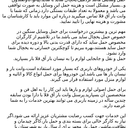
و...بسیار مشکل است و هزینه حمل این وسایل به صورت توافقی
می باشد و معمولا به تعداد طبقات بستگی دارد.زمانی که شما با
وانت بار آق قلا تماس میگیرید درباره این موارد باید با کارشناسان ما
مشورت و هزینه نهایی را تایید نمایید.
مهم ترین و بیشترین درخواست برای حمل وسایل سنگین در
خصوص حمل یخچال ساید می باشد.ما در تلاشیم از کارگران
مخصوص حمل ساید که دارای قدرت بدنی بالا و دوره دیده برای
حمل ساید هستند،بهره ببریم تا کوچکترین خسارتی به یخچال شما
وارد نشود.
حمل و نقل و جابجایی لوازم را به نیسان بار آق قلا بار بسپارید.
یکی از خودروهای باربری که بسیار مورد استفاده است،وانت بار و
نیسان بار ها می باشد.این خودروها برای حمل انواع کالا و اثاثیه و
لوازم منزل مورد استفاده قرار می گیرند.
برای حمل اصولی لوازم و بارها باید این کار را به اهل فن و
متخصصین آن بسپارید.پرسنل وانت بار آق قلا با دارا بودن سابقه
چندین ساله در زمینه باربری می توانند بهترین خدمات را به شما
عرضه دارند.
این خدمات جهت کسب رضایت مشتریان عزیز ارائه می شود.اگر
نیاز به کارگر خالی برای بسته بندی و حمل بار،کاگر چیدمان و
نظافت،ماشین حمل بار مجهز برای ارسال بار به شهرستان یا