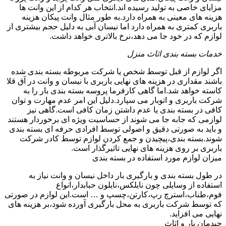
مزایای خاصی به تولید رسیده اند.انتخاب هر کدام از این وانت ها
هزینه های معینی به همراه دارد.به طور مثال وانت پیکان هزینه
باربری کمتری به همراه دارد اما نیسان آبی به دلیل حجم بیشتری از
لوازم که در خود جا می دهد،نرخ بالاتری خواهد داشت.
خدمات بسته بندی اثاث منزل
اگر لوازم از قبل توسط شخص یا شرکت مربوطه بسته بندی شده
باشند مقداری در هزینه های نهایی باربری با نیسان و وانت در آق قلا
کاسته خواهد شد.اما گاهی کارفرما پروسه بسته بندی بار را به
شرکت باربری و اتوبار می سپارد.دلیل این امر عدم مهارت و توان
کافی در بسته بندی یا عدم داشتن زمان کافی است.گاهی نیز
لوازمی که جابه جا می شوند از حساسیت ویژه ای برخوردار هستند
و باید به صورتی دقیق و اصولی توسط افرادی حرفه ای بسته بندی
شوند.بسته بندی،پیچیدن و جمع کردن لوازم توسط کادر شرکت
باربری بر روی هزینه های نهایی تاثیرگذار است.
میزان لوازم مورد استفاده در بسته بندی
در طول بسته بندی و بارگیری بار داخل نیسان و وانت نیاز به
استفاده از وسایلی چون نایلکس،نایلون حبابدار،انواع
فوم،طناب،استرچ رپ،کارتن،چسپ و … است.این لوازم در صورتی
که توسط شرکت باربری به محل بارگیری آورده شود،بر هزینه های
نهایی می افزاید.
چیدمان بار و اثاث