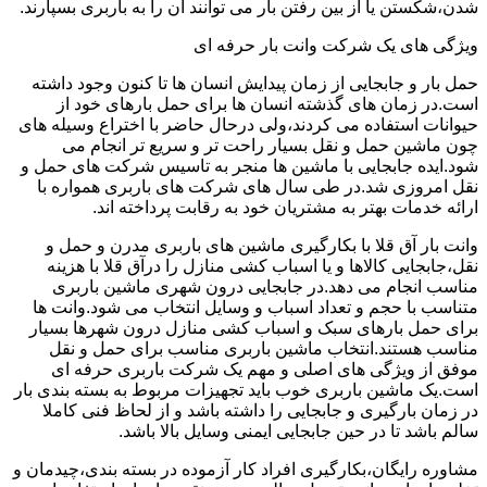
شدن،شکستن یا از بین رفتن بار می توانند آن را به باربری بسپارند.
ویژگی های یک شرکت وانت بار حرفه ای
حمل بار و جابجایی از زمان پیدایش انسان ها تا کنون وجود داشته
است.در زمان های گذشته انسان ها برای حمل بارهای خود از
حیوانات استفاده می کردند،ولی درحال حاضر با اختراع وسیله های
چون ماشین حمل و نقل بسیار راحت تر و سریع تر انجام می
شود.ایده جابجایی با ماشین ها منجر به تاسیس شرکت های حمل و
نقل امروزی شد.در طی سال های شرکت های باربری همواره با
ارائه خدمات بهتر به مشتریان خود به رقابت پرداخته اند.
وانت بار آق قلا با بکارگیری ماشین های باربری مدرن و حمل و
نقل،جابجایی کالاها و یا اسباب کشی منازل را درآق قلا با هزینه
مناسب انجام می دهد.در جابجایی درون شهری ماشین باربری
متناسب با حجم و تعداد اسباب و وسایل انتخاب می شود.وانت ها
برای حمل بارهای سبک و اسباب کشی منازل درون شهرها بسیار
مناسب هستند.انتخاب ماشین باربری مناسب برای حمل و نقل
موفق از ویژگی های اصلی و مهم یک شرکت باربری حرفه ای
است.یک ماشین باربری خوب باید تجهیزات مربوط به بسته بندی بار
در زمان بارگیری و جابجایی را داشته باشد و از لحاظ فنی کاملا
سالم باشد تا در حین جابجایی ایمنی وسایل بالا باشد.
مشاوره رایگان،بکارگیری افراد کار آزموده در بسته بندی،چیدمان و