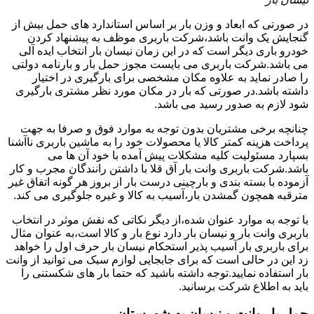
در صورتی که ابعاد و وزن بار بر اساس استاندارد های حمل بیش از
گنجایش یک وانت باشد،شرکت باربری موظف به پیشنهاد کردن
خودرو باری دیگر است که در این زمان نیسان بار انتخاب ایده آلی
می باشد.شرکت باربری می بایست مجوز حمل بار و بارنامه دولتی
را صادر نماید به علاوه مکان مشخصی برای بارگیری در اختیار
داشته باشد.در صورتی که بار در مکان مورد نظر مشتری بارگیری
شود لازم به صدور رسید می باشد.
چنانچه برخی مشتریان بدون توجه به موارد فوق و صرفا به جهت
پرداخت هزینه کمتر کالا یا محصولات خود را به ماشین باربری ناآشنا
بسپارد مسئولیت کلیه مشکلات پیش آمده با خود آن ها می
باشد.شرکت باربری وانت بار آق قلا با داشتن رانندگان مجرب و کار
آزموده با بسته بندی و بارچینی درست بار از بروز هر گونه اتفاق غیر
مترقبه همچون گمشدن بار،آسیب به کالا و غیره جلوگیری می کند.
با توجه به موارد عنوان شده،از دیگر نکاتی که نقش موثر در انتخاب
باربری وانت بار و نیسان بار دارد نوع بار و کالا است،به عنوان مثال
برای باربری بار آسیب پذیر استحکام نیسان بار حرف اول را خواهد
زد این در حالی است که برای جابجایی لوازم سبک می توانید از وانت
بار استفاده نمایید.توجه داشته باشید که حتما بار های شکستنی را
باید به اطلاع شرکت برسانید.
حمل بار وانت و نیسان به شهرستان