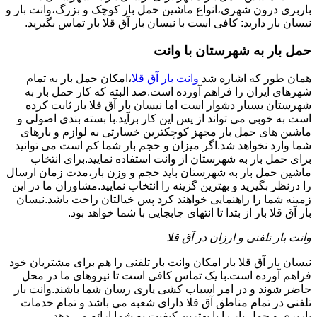
باربری درون شهری،انواع ماشین حمل بار کوچک و بزرگ،وانت بار و
نیسان بار دارید: کافی است با نیسان بار آق قلا بار تماس بگیرید.
حمل بار به شهرستان با وانت
همان طور که اشاره شد
وانت بار آق قلا
،امکان حمل بار به تمام
شهرهای ایران را فراهم آورده است.صد البته که کار حمل بار به
شهرستان بسیار دشوار است اما نیسان بار آق قلا بار ثابت کرده
است به خوبی می تواند از پس این کار برآید.با بسته بندی اصولی و
ماشین های حمل بار مجهز کوچکترین خسارتی به لوازم و بارهای
شما وارد نخواهد شد.اگر میزان و حجم بار شما کم است می توانید
برای حمل بار به شهرستان از وانت استفاده نمایید.برای انتخاب
ماشین حمل بار به شهرستان باید حجم و وزن بار،مدت زمان ارسال
را درنظر بگیرید و بهترین گزینه را انتخاب نمایید.مشاوران ما در این
زمینه شما را راهنمایی خواهند کرد پس خیالتان راحت باشد.نیسان
بار آق قلا بار از بتدا تا انتهای جابجایی با شما خواهد بود.
وانت بار تلفنی و ارزان در آق قلا
نیسان بار آق قلا بار امکان وانت بار تلفنی را هم برای مشتریان خود
فراهم آورده است.با یک تماس کافی است تا نیروهای ما در محل
حاضر شوند و در امر اسباب کشی یاری رسان شما باشند.وانت بار
تلفنی در تمام مناطق آق قلا دارای شعبه می باشد و تمام خدمات
باربری و حمل بار را با بهترین کیفیت به شما ارائه می دهد.