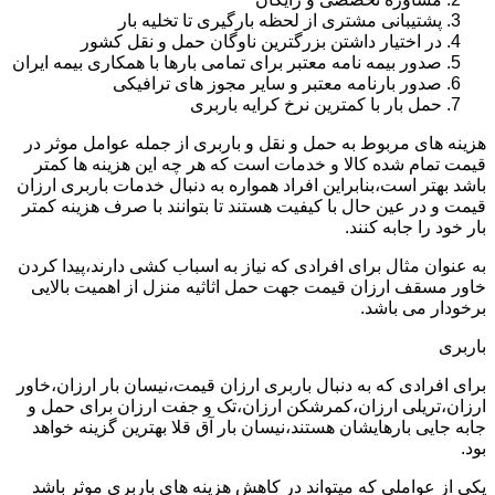
پشتیبانی مشتری از لحظه بارگیری تا تخلیه بار
در اختیار داشتن بزرگترین ناوگان حمل و نقل کشور
صدور بیمه نامه معتبر برای تمامی بارها با همکاری بیمه ایران
صدور بارنامه معتبر و سایر مجوز های ترافیکی
حمل بار با کمترین نرخ کرایه باربری
هزینه های مربوط به حمل و نقل و باربری از جمله عوامل موثر در
قیمت تمام شده کالا و خدمات است که هر چه این هزینه ها کمتر
باشد بهتر است،بنابراین افراد همواره به دنبال خدمات باربری ارزان
قیمت و در عین حال با کیفیت هستند تا بتوانند با صرف هزینه کمتر
بار خود را جابه کنند.
به عنوان مثال برای افرادی که نیاز به اسباب کشی دارند،پیدا کردن
خاور مسقف ارزان قیمت جهت حمل اثاثیه منزل از اهمیت بالایی
برخودار می باشد.
باربری
برای افرادی که به دنبال باربری ارزان قیمت،نیسان بار ارزان،خاور
ارزان،تریلی ارزان،کمرشکن ارزان،تک و جفت ارزان برای حمل و
جابه جایی بارهایشان هستند،نیسان بار آق قلا بهترین گزینه خواهد
بود.
یکی از عواملی که میتواند در کاهش هزینه های باربری موثر باشد