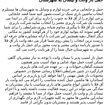
حمل و جابجایی برخی خرده لوازم و وسایل به شهرستان ها مستلزم
انتخاب ماشین باری سبک تر است،تصور کنید شما قصد جابجایی
برخی لوازم را از آق قلا به جنوب را دارید برای این کار در ابتدا می
بایست یک شرکت باربری معتبر را انتخاب نمایید.شرکت باربری
وانت بار آق قلا با پیگیری مداوم شبانه روزی،شرایطی را برای شما
فراهم نموده که بتوانید لوازم خود را از هرگوشه کشور به مکانی
دیگر انتقال دهید،همچنین این شرکت با ارائه مشاوره های حرفه ای
درست ترین انتخاب را پیش روی شما قرار می دهد.وانت بار آق قلا
با صدور بارنامه دولتی معتبر و ثبت مجوز برای حمل بار وانت و
نیسان به شهرستان،خیال شما را از هر بابت راحت می کند.
حمل بار آسیب پذیر با نیسان وانت با توجه به نیاز مشتریان گاهی
ممکن است حمل مواد غذایی و مواد آسیب پذیر همچون
شیشه،گیاهان،حیوانات و… بر عهده شرکت های باربری
قرارگیرد.در چنین شرایطی،اطلاع رسانی صحیح در خصوص
محتویات بار نقش مهمی را ایفا خواهد کرد و باربری بر اساس
استاندارد ها ماشین حمل کننده متناسب را اعزام می کند.وانت بار
آق قلا با داشتن انواع ماشین های باری متناسب با نیاز مشتریان به
سادگی می تواند در این زمینه فعالیت مثبت داشته باشد و با اعزام
نیسان بار و وانت بار امنیت حمل مواد از مبدا تا مقصد را فراهم
نماید.این ماشین ها مجهز به کلیه تجهیزات لازم برای نگهداری از
مواد آسیب پذیر هستند و مشتریان بدون نگرانی از فاسد