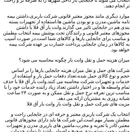
انتخاب می شوند تا جابجایی بار داخل شهرها را به صرفه تر و راحت
تر انجام دهند.
موارد دیگری مانند مجوز معتبر قانونی شرکت باربری،داشتن بیمه
نامه ماشین،مدرن و نو بودن ماشین ها،استفاده از تجهیزات بسته
بندی هم در جابجایی تاثیر می گذارند.وانت بار آق قلا با داشتن
مجوزهای معتبر قانونی و رانندگان تحت پوشش بیمه انتخاب مطمئن
و مناسب برای جابجایی بارها و کالاهای شما است.در صورت آسیب
به کالاها در زمان جابجایی پرداخت خسارت بر عهده شرکت بیمه
خواهد بود.
میزان هزینه حمل و نقل وانت بار چگونه محاسبه می شود؟
شرکت های حمل و نقل میزان هزینه جابجایی بارها را بر اساس
حجم و نوع کالای حمل شده،تعداد دفعات حمل بار و استفاده از
خدمات و تجهیزات شرکت محاسبه می کنند.وانت بار آق قلا با حذف
تمام واسطه ها و در اختیار داشتن تعداد زیاد راننده خدمات خود را با
مناسب ترین تعرفه نرخ حمل و نقل ممکن و به صورت ۲۴ ساعت
شبانه روزی به مشتریان ارائه می دهد.
مزیت های شرکت حمل و نقل وانت بار وانت بار آق قلا
انتخاب یک شرکت باربری معتبر و حرفه ای در جابجایی راحت و
مطمئن بسیار مهم است.این شرکت ها باید دارای مجوزهای قانونی
معتبر،کادر با تجربه و مجرب،ماشین های باربری مدرن و تجهیزات
مناسب جهت بسته بندی صحیح و اصولی باشند تا بتوانند خدمات