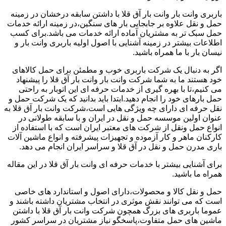
باربری وانت بار وانت بار آق قلا با داشتن سابقه درخشان در زمینه
حمل و نقل علاوه بر جابجایی بار های سنگین،در زمینه ارائه خدمات
حمل سبک تر به مشتریان آماده ارائه خدمات می باشد.برای کسب
اطلاعات بیشتر در زمینه آشنایی با اصول اولیه باربری وانت بار و
نیسان بار با ما همراه باشید.
اگر به دنبال یک شرکت باربری خوب و مطمئن برای حمل کالاهای
خود هستند ما به شما شرکت وانت بار وانت بار آق قلا را پیشنهاد
می کنیم،تا با بهره گیری از خدمات حرفه ای این اتوبار به راحتی
حمل بارهای خود را انجام دهید.ابتدا باید بدانید که یک شرکت حمل و
نقل حرفه ای دارای چه ویژگی هایی است،شرکت وانت بار آق قلا به
عنوان اولین موسسه حمل و نقل در ایران و با سابقه طولانی در
انواع حمل ونقل از شرکت های معتبر ایران است که با استفاده از
کارکنان ماهر و کار آزموده و تجهیزات پیشرفته و انواع ماشین آلات
باری مدرن حمل و نقل در آق قلا و سراسر ایران انجام می دهد.
برای آشنایی بیشتر با خدمات حرفه ای وانت بار آق قلا در این مقاله
همراه ما باشید.
حمل و نقل کالا و محصولات،دارای اصول و استاندارد های خاصی
است که می توانند نقش موثری در انتخاب مشتریان داشته باشند و
عموما باربری های بزرگ همچون شرکت وانت بار آق قلا با داشتن
ماشین های حمل متفاوت،پاسخگو نیاز مشتریان در سراسر کشور