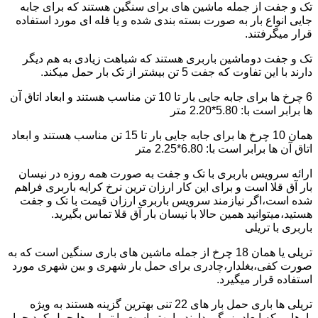
تک و جفت از جمله ماشین های برای سنگین هستند که برای جابه
جایی انواع بار به صورت بسته بندی شده و یا فله ای مورد استفاده
قرار میگرفتند.
تک و جفت دوماشین باربری هستند که شباهت زیادی به هم دیگر
دارند با این تفاوت که جفت 5 تن بیشتر از تک بار حمل میکند.
6 چرخ ها برای جابه جایی بار تا 10 تن مناسب هستند و ابعاد اتاق آن
ها برابر است با: 5.80*2.20 متر
همان 10 چرخ ها برای جابه جایی بار تا 15 تن مناسب هستند و ابعاد
اتاق آن ها برابر است با: 6.80*2.25 متر
ارائه سرویس باربری با تک و جفت به صورت همه روزه در نیسان
بار آق قلا است و برای این کار ارزان ترین نرخ کرایه باربری فراهم
شده است،اگر نیازمند سرویس باربری ارزان قیمت با تک و جفت
هستید،میتوانید همین حالا با نیسان بار آق قلا تماس بگیرید.
باربری با تریلی
تریلی یا همان 18 چرخ از جمله ماشین های باری سنگین است که به
صورت کفی،بغلدار،چادری برای حمل بار شهری و بین شهری مورد
استفاده قرار میگیرد.
تریلی ها باری حمل بار های 22 تنی بهترین گزینه هستند به ویژه
بارهایی که ابعاد بزرگی دارند را بهتر است با تریلی ها حمل کرد چرا