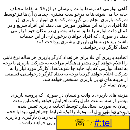
گاهی لوازمی که توسط وانت و نیسان در آق قلا به نقاط مختلف
جابه جا می شوند،بنا به درخواست مشتری چیدمان آن ها نیز توسط
شرکت باربری انجام می گیرد.شرکت های اتوبار و باربری آق
قلا،افرادی را به این منظور آموزش می دهند.این افراد سریع و در
کمال دقت لوازم را طبق سلیقه مشتری در مکان خود قرار می
دهند.در صورتی که افراد خواهان برخورداری از این خدمات
باشند،باید هزینه های باربری بیشتری پرداخت کنند.
تعداد کارگران درخواستی
اتحادیه باربری آق قلا برای هر تعداد کارگر باربری هر ساله نرخ ثابتی
را اعلام خواهد کرد.مشتری هنگام مراجعه به شرکت باربری با توجه
به تعداد لوازمی که باید جابه جا شوند،تعداد کارگر مورد نیاز را به
شرکت اعلام خواهد کرد.با توجه به تعداد کارگر درخواستی،قسمتی
از هزینه های نهایی باربری مشخص خواهد شد.
زمان اتمام کار
هزینه های باربری با وانت و نیسان در صورتی که پروسه باربری
بیشتر از سه ساعت طول بکشد،افزایش خواهد یافت.این مدت
زمان به صورت استادندارد توسط اتحادیه باربری تعیین شده
است.عواملی مثل آب وهوا،ترافیک،شرایط جغرافیایی مبدا یا حجم
تلفن تماس فوری
زیاد لوازم ممکن است باعث افزایش مدت زمان بارگیری و باربری
☞☏
tel:#
شوند که افزایش هزینه های باربری را در پی خواهند داشت.
تعداد طبقات ساختمان مبدا و مقصد