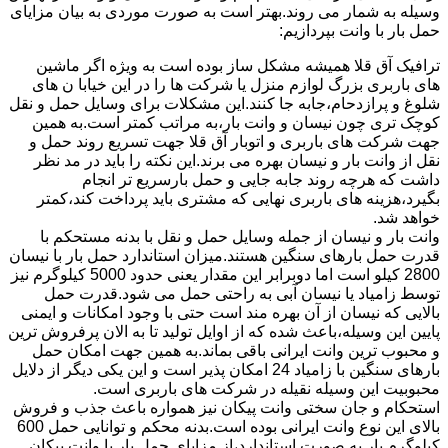
وسیله به شمار می روند.بهتر است به صورت موردی به بیان مزایای
حمل بار با وانت بپردازیم:
ترافیک آق قلا همیشه مشکل ساز بوده است به ویژه اگر ماشین
های باربری بزرگ لوازم منزل یا شرکت ها را در این خیابا ن های
شلوغ و پرازدحام،جابه جا کنند.این مشکلات برای وسایل حمل و نقل
کوچک تری چون نیسان و وانت بار،به مراتب کمتر است.به همین
جهت شرکت های باربری و اتوبار آق قلا جهت تسریع روند حمل و
نقل از وانت بار و نیسان بهره می برند.این نکته را باید در مد نظر
داشت که هرچه روند جابه جایی و حمل بارسریع تر انجام
بگیرد،هزینه های باربری نهایی که مشتری باید پرداخت کند،کمتر
خواهد شد.
وانت بار و نیسان از جمله وسایل حمل و نقل با بدنه مستحکم با
قدرت حمل بارهای سنگین هستند.میزان استاندارد حمل بار با نیسان
2800 کیلو است اما دوبرابر این مقدار یعنی حدود 5000 کیلوگرم نیز
توسط زامیاد یا نیسان آبی به راحتی حمل می شود.قدرت حمل
بالایی که نیسان از آن بهره مند است حتی با وجود امکانات و ایمنی
پایین این وسیله،باعث شده که از اوایل تولید تا به الان پرفروش ترین
و محبوب ترین وانت ایرانی باقی بماند.به همین جهت امکان حمل
بارهای سنگین با زامیاد 24 امکان پذیر است و این یکی دیگر از دلایل
محبوبیت این وسیله نقیله در شرکت های باربری است.
استحکام و جان سختی وانت پیکان نیز همواره باعث جذب و فروش
بالای این نوع وانت ایرانی بوده است.بدنه محکم و توانایی حمل 600
کیلوگرم بار به صورت استاندارد،از مزایای حمل بار با وانت پیکان