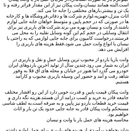
است.البته همانند نیسان،وانت پیکان نیز از این مقدار فراتر رفته و تا
یک تن و بیشتر،بارهای مختلفی را جابه جا می کند.
اثاث منزل،جهیزیه،لوازم شرکت ها و دفاتر،فروشگاه ها و کارخانه
ها در صورتی که در حجم پایین و متوسط خواهان جابه جایی لوازم
باشند،از وانت و نیسان بهره می برند.شرکت های باربری نیز برای
انتقال وسایلی در حجم کم این گونه وسایل نقلیه را به محل می
فرستند.درخواست کامیون برای جابه جایی لوازمی که به راحتی با
نیسان یا انواع وانت حمل می شود،فقط هزینه های باربری را
افزایش می دهد.
وانت باریا باردو از محبوب ترین وسایل حمل و نقل و باربری در
ایران به شمار می رود.چندین سال از تولید آخرین باردوهای ایران
خودرو می گذرد اما هنوز در خیابان و محله های آق قلا به وفور
شاهد رفت و آمد و حضور این وسیله باربری محبوب و کارآمد
هستیم.
وانت پیکان قیمت پایین و قدرت خوبی دارد از این رو اقشار مختلف
جامعه قادر به خرید و کسب درامد از آن هستند.هزینه نگه داری و
قیمت خرید قطعات باردو نیز پایین و به صرفه است.به لطف شاسی
مستحکم وانت پیکان قادر به جابه جایی حدود یک تن بار و اثاث
خواهیم بود.
محاسبه هزینه های حمل بار با وانت و نیسان
شاید بخواهید برآوردی از هزینه های باربری برای حمل لوازم داشته