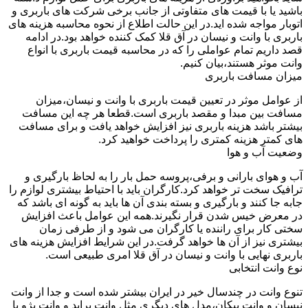
باشید یا با قیمت های متفاوتی از جانب برخی شرکت های باربری و
اتوبار مواجه شده اید.در این حالت اطلاع از نحوه محاسبه هزینه های
باربری با وانت و نیسان در آق قلا کمک کننده خواهد بود.در ادامه
قصد داریم تمام عواملی را که در محاسبه قیمت باربری با انواع
وانت موثر هستند،بیان کنیم.
میزان مسافت باربری
از عوامل موثر در تعیین قیمت باربری با وانت و نیسان،میزان
مسافت بین مبدا و مقصد باربری است.قطعا هر چه این مسافت
بیشتر باشد هزینه باربری نیز افزایش خواهد یافت و برای مسافت
های کمتر هزینه کمتری را پرداخت خواهید کرد.
وضعیت آب و هوا
آب و هوای بارانی و برفی،پروسه حمل بار را به لحاظ بارگیری و
ترافیک سخت تر خواهد کرد.کارگران باید با احتیاط بیشتری لوازم را
جابه جا کنند و بارگیری و بسته بندی آن ها باید به گونه ای باشد که
در معرض خیس شدن قرار نگیرند.همه این عوامل باعث افزایش
سختی کار برای راننده یا کارگران می شود و از طرفی زمان
بیشتری نیز از آن ها خواهد گرفت.در این شرایط افزایش هزینه های
باربری نهایی با وانت و نیسان در آق قلا امری طبیعی است.
نوع وانت انتخابی
تنوع وانت در چندسال خیر در ایران بیشتر شده است و جدا از وانت
نیسان و وانت پیکان،مدل های دیگری مثل وانت پراید و وانت پژو با