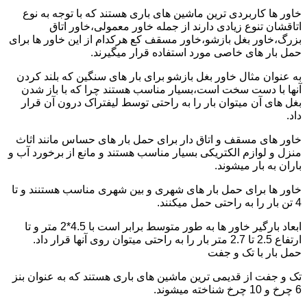
خاور ها کاربردی ترین ماشین های باری هستند که با توجه به نوع
اتاقشان تنوع زیادی دارند از جمله خاور معمولی،خاور اتاق
بزرگ،خاور بغل بازشو،خاور مسقف کع هرکدام از این خاور ها برای
حمل بار های خاصی مورد استفاده قرار میگیرند.
به عنوان مثال خاور بغل بازشو برای بار های سنگین که بلند کردن
آنها با دست سخت است،بسیار مناسب هستند چرا که با باز شدن
بغل های آن میتوان بار را به راحتی توسط لیفتراک درون آن قرار
داد.
خاور های مسقف و اتاق دار برای حمل بار های حساس مانند اثاث
منزل و لوازم الکتریکی بسیار مناسب هستند و مانع از برخورد آب و
باران به بار میشوند.
خاور ها برای حمل بار های شهری و بین شهری مناسب هستنند و تا
4 تن بار را به راحتی حمل میکنند.
ابعاد بارگیر خاور ها به طور متوسط برابر است با 4.5*2 متر و تا
ارتفاع 2.5 تا 2.7 متر بار را به راحتی میتوان روی آنها قرار داد.
حمل بار با تک و جفت
تک و جفت از قدیمی ترین ماشین های باری هستند که به عنوان بنز
6 چرخ و 10 چرخ شناخته میشوند.