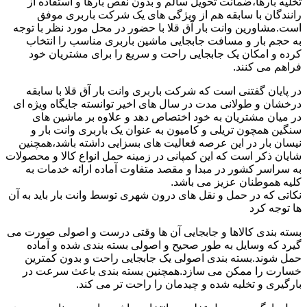
تخلیه بارها،ضمانت تحویل سالم و بدون نقص بارها و استفاده از
رانندگان با سابقه هم از ویژگی های یک شرکت باربری موفق
است.مشاورین وانت بار آق قلا با حضور در محل مورد نظر با توجه
به حجم بار و مسافت جابجایی ماشین باربری مناسب را انتخاب
کرده و امکان یک جابجایی راحت و سریع را برای مشتریان خود
فراهم می کنند.
در پایان گفتنی است که شرکت باربری وانت بار آق قلا با سابقه
درخشان و طولانی مدت در سال های اخیر توانسته جایگاه ویژه ای
در میان مشتریان به خود اختصاص دهد و علاوه بر ماشین های
سنگین همچون تریلی و کامیون به عنوان یک باربری وانت بار و
نیسان بار در این عرصه فعالیت های بسزایی داشته باشد،همچنین
شایان ذکر است که این کمپانی در زمینه حمل انواع کالا و محصولات
به سراسر کشور در مبدا و مقصد متفاوت آماده ارائه خدمات به
کلیه هموطنان عزیز می باشد.
نکاتی که در حمل و نقل های درون شهری توسط وانت بار باید به آن
ها توجه کرد
بسته بندی کالاها و جابجایی آن ها وقتی درست و اصولی صورت می
گیرد که وسایل به طور صحیح و اصولی بسته بندی شده و آماده
حمل شوند.بسته بندی اصولی یک جابجایی راحت و بدون کمترین
خسارت را ممکن می سازد.همچنین بسته بندی باعث سرعت در
بارگیری و تخلیه شده و چیدمان را راحت تر می کند.