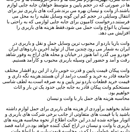
ها در صورتی که در حجم پایین و متوسط خواهان جابه جایی لوازم
باشند،از وانت و نیسان بهره می برند.شرکت های باربری نیز برای
انتقال وسایلی در حجم کم این گونه وسایل نقلیه را به محل می
فرستند.درخواست کامیون برای جابه جایی لوازمی که به راحتی با
نیسان یا انواع وانت حمل می شود،فقط هزینه های باربری را
افزایش می دهد.
وانت باریا باردو از محبوب ترین وسایل حمل و نقل و باربری در
ایران به شمار می رود.چندین سال از تولید آخرین باردوهای ایران
خودرو می گذرد اما هنوز در خیابان و محله های اراج به وفور شاهد
رفت و آمد و حضور این وسیله باربری محبوب و کارآمد هستیم.
وانت پیکان قیمت پایین و قدرت خوبی دارد از این رو اقشار مختلف
جامعه قادر به خرید و کسب درامد از آن هستند.هزینه نگه داری و
قیمت خرید قطعات باردو نیز پایین و به صرفه است.به لطف شاسی
مستحکم وانت پیکان قادر به جابه جایی حدود یک تن بار و اثاث
خواهیم بود.
محاسبه هزینه های حمل بار با وانت و نیسان
شاید بخواهید برآوردی از هزینه های باربری برای حمل لوازم داشته
باشید یا با قیمت های متفاوتی از جانب برخی شرکت های باربری و
اتوبار مواجه شده اید.در این حالت اطلاع از نحوه محاسبه هزینه های
باربری با وانت و نیسان در اراج کمک کننده خواهد بود.در ادامه قصد
داریم تمام عواملی را که در محاسبه قیمت باربری با انواع وانت