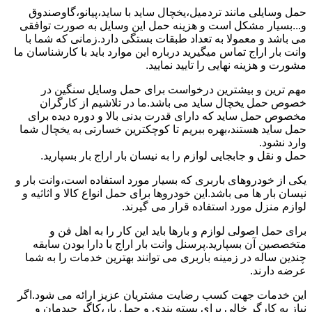
حمل وسایلی مانند تردمیل،یخچال ساید با ساید،پیانو،گاوصندوق
و...بسیار مشکل است و هزینه حمل این وسایل به صورت توافقی
می باشد و معمولا به تعداد طبقات بستگی دارد.زمانی که شما با
وانت بار اراج تماس میگیرید درباره این موارد باید با کارشناسان ما
مشورت و هزینه نهایی را تایید نمایید.
مهم ترین و بیشترین درخواست برای حمل وسایل سنگین در
خصوص حمل یخچال ساید می باشد.ما در تلاشیم از کارگران
مخصوص حمل ساید که دارای قدرت بدنی بالا و دوره دیده برای
حمل ساید هستند،بهره ببریم تا کوچکترین خسارتی به یخچال شما
وارد نشود.
حمل و نقل و جابجایی لوازم را به نیسان بار اراج بار بسپارید.
یکی از خودروهای باربری که بسیار مورد استفاده است،وانت بار و
نیسان بار ها می باشد.این خودروها برای حمل انواع کالا و اثاثیه و
لوازم منزل مورد استفاده قرار می گیرند.
برای حمل اصولی لوازم و بارها باید این کار را به اهل فن و
متخصصین آن بسپارید.پرسنل وانت بار اراج با دارا بودن سابقه
چندین ساله در زمینه باربری می توانند بهترین خدمات را به شما
عرضه دارند.
این خدمات جهت کسب رضایت مشتریان عزیز ارائه می شود.اگر
نیاز به کارگر خالی برای بسته بندی و حمل بار،کاگر چیدمان و