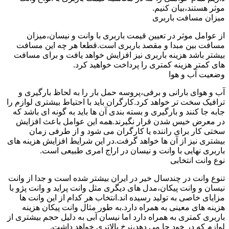
موثر هستند،بیان کنیم.
میزان مسافت باربری
از عوامل موثر در تعیین قیمت باربری با وانت و نیسان،میزان
مسافت بین مبدا و مقصد باربری است.قطعا هر چه این مسافت
بیشتر باشد هزینه باربری نیز افزایش خواهد یافت و برای مسافت
های کمتر هزینه کمتری را پرداخت خواهید کرد.
وضعیت آب و هوا
آب و هوای بارانی و برفی،پروسه حمل بار را به لحاظ بارگیری و
ترافیک سخت تر خواهد کرد.کارگران باید با احتیاط بیشتری لوازم را
جابه جا کنند و بارگیری و بسته بندی آن ها باید به گونه ای باشد که
در معرض خیس شدن قرار نگیرند.همه این عوامل باعث افزایش
سختی کار برای راننده یا کارگران می شود و از طرفی زمان
بیشتری نیز از آن ها خواهد گرفت.در این شرایط افزایش هزینه های
باربری نهایی با وانت و نیسان در اراج امری طبیعی است.
نوع وانت انتخابی
تنوع وانت در چندسال خیر در ایران بیشتر شده است و جدا از وانت
نیسان و وانت پیکان،مدل های دیگری مثل وانت پراید و وانت پژو با
مزایای خاصی به تولید رسیده اند.انتخاب هر کدام از این وانت ها
هزینه های معینی به همراه دارد.به طور مثال وانت پیکان هزینه
باربری کمتری به همراه دارد اما نیسان آبی به دلیل حجم بیشتری از
لوازم که در خود جا می دهد،نرخ بالاتری خواهد داشت.