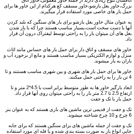
اتاقشان تنوع زیادی دارند از جمله خاور معمولی،خاور اتاق
بزرگ،خاور بغل بازشو،خاور مسقف کع هرکدام از این خاور ها برای
حمل بار های خاصی مورد استفاده قرار میگیرند.
به عنوان مثال خاور بغل بازشو برای بار های سنگین که بلند کردن
آنها با دست سخت است،بسیار مناسب هستند چرا که با باز شدن
بغل های آن میتوان بار را به راحتی توسط لیفتراک درون آن قرار
داد.
خاور های مسقف و اتاق دار برای حمل بار های حساس مانند اثاث
منزل و لوازم الکتریکی بسیار مناسب هستند و مانع از برخورد آب و
باران به بار میشوند.
خاور ها برای حمل بار های شهری و بین شهری مناسب هستنند و تا
4 تن بار را به راحتی حمل میکنند.
ابعاد بارگیر خاور ها به طور متوسط برابر است با 4.5*2 متر و تا
ارتفاع 2.5 تا 2.7 متر بار را به راحتی میتوان روی آنها قرار داد.
حمل بار با تک و جفت
تک و جفت از قدیمی ترین ماشین های باری هستند که به عنوان بنز
6 چرخ و 10 چرخ شناخته میشوند.
تک و جفت از جمله ماشین های برای سنگین هستند که برای جابه
جایی انواع بار به صورت بسته بندی شده و یا فله ای مورد استفاده