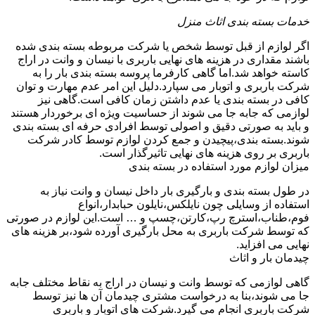
خدمات بسته بندی اثاث منزل
اگر لوازم از قبل توسط شخص یا شرکت مربوطه بسته بندی شده
باشند مقداری در هزینه های نهایی باربری با نیسان و وانت در اراج
کاسته خواهد شد.اما گاهی کارفرما پروسه بسته بندی بار را به
شرکت باربری و اتوبار می سپارد.دلیل این امر عدم مهارت و توان
کافی در بسته بندی یا عدم داشتن زمان کافی است.گاهی نیز
لوازمی که جابه جا می شوند از حساسیت ویژه ای برخوردار هستند
و باید به صورتی دقیق و اصولی توسط افرادی حرفه ای بسته بندی
شوند.بسته بندی،پیچیدن و جمع کردن لوازم توسط کادر شرکت
باربری بر روی هزینه های نهایی تاثیرگذار است.
میزان لوازم مورد استفاده در بسته بندی
در طول بسته بندی و بارگیری بار داخل نیسان و وانت نیاز به
استفاده از وسایلی چون نایلکس،نایلون حبابدار،انواع
فوم،طناب،استرچ رپ،کارتن،چسپ و … است.این لوازم در صورتی
که توسط شرکت باربری به محل بارگیری آورده شود،بر هزینه های
نهایی می افزاید.
چیدمان بار و اثاث
گاهی لوازمی که توسط وانت و نیسان در اراج به نقاط مختلف جابه
جا می شوند،بنا به درخواست مشتری چیدمان آن ها نیز توسط
شرکت باربری انجام می گیرد.شرکت های اتوبار و باربری