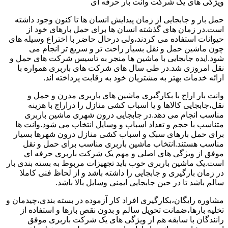
ویژگی های یک شرکت وانت بار حرفه ای
حمل بار و جابجایی از زمان پیدایش انسان ها تا کنون وجود داشته
است.در زمان های گذشته انسان ها برای حمل بارهای خود از
حیوانات استفاده می کردند،ولی درحال حاضر با اختراع وسیله های
چون ماشین حمل و نقل بسیار راحت تر و سریع تر انجام می
شود.ایده جابجایی با ماشین ها منجر به تاسیس شرکت های حمل و
نقل امروزی شد.در طی سال های شرکت های باربری همواره با
ارائه خدمات بهتر به مشتریان خود به رقابت پرداخته اند.
وانت بار اراج با بکارگیری ماشین های باربری مدرن و حمل و
نقل،جابجایی کالاها و یا اسباب کشی منازل را دراراج با هزینه
مناسب انجام می دهد.در جابجایی درون شهری ماشین باربری
متناسب با حجم و تعداد اسباب و وسایل انتخاب می شود.وانت ها
برای حمل بارهای سبک و اسباب کشی منازل درون شهرها بسیار
مناسب هستند.انتخاب ماشین باربری مناسب برای حمل و نقل
موفق از ویژگی های اصلی و مهم یک شرکت باربری حرفه ای
است.یک ماشین باربری خوب باید تجهیزات مربوط به بسته بندی بار
در زمان بارگیری و جابجایی را داشته باشد و از لحاظ فنی کاملا
سالم باشد تا در حین جابجایی ایمنی وسایل بالا باشد.
مشاوره رایگان،بکارگیری افراد کار آزموده در بسته بندی،چیدمان و
تخلیه بارها،ضمانت تحویل سالم و بدون نقص بارها و استفاده از
رانندگان با سابقه هم از ویژگی های یک شرکت باربری موفق