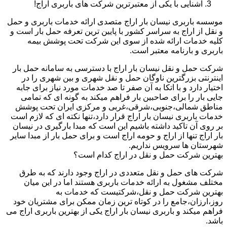
آشنایی با یکی از معتبرترین شرکت های باربری اراج!
موسسه باربری نیسان بار اراج متصدی ارائه خدمات باربری و حمل
و نقل از اراج به سراسر کشور با پایین ترین تعرفه حمل بار است و
کلیه خدمات ارائه شده از سوی این شرکت تحت پوشش بیمه
باربری و بارنامه معتبر است.
شرکت حمل و نقل نیسان بار اراج با دسترسی به سامانه حمل بار
اینترنتی بزرگترین ناوگان حمل و نقل شهری و بین شهری را در
اختیار دارد و با اتکا به آن صفر تا صد خدمات مورد نیاز برای جابه
جایی بار را برای صاحبین بار فراهم میکند به گونه ای که تمامی
مناطق شمالی،جنوبی،شرقی،غربی و مرکزی ایران تحت پوشش
خدمات باربری نیسان بار اراج قرار دارد،تنها نکته ای که لازم است
بر روی آن تاکید داشته باشیم این است که مبدا بارگیری در نیسان
بار اراج تنها از اراج و حومه اراج است و برای حمل بار از مبدا سایر
شهرستان ها سرویس نداریم.
بهترین شرکت حمل و نقل در اراج کدام است؟
شرکت های حمل و نقل متعددی در اراج وجود دارند که به طرق
مختلف مشغول به ارائه خدمات باربری هستند اما در این میان
بهترین شرکت حمل و نقل،شرکتیست که خدمات به
روز،ارزان،جامع را در کوتاه ترین زمان ممکن برای مشتریان خود
فراهم میکند و باربری نیسان بار اراج یکی از بهترین باربری اراج می
باشد.