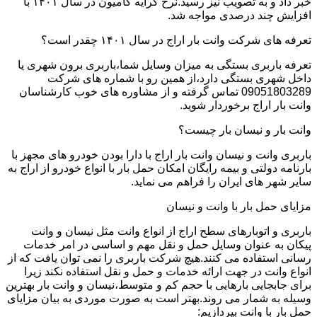
خبر داد و به تصویب نیز رسید.نرخ کرایه کامیون در سال ۱۴۰۱ با
افزایش چند درصدی مواجه شد.
تعرفه های شرکت وانت بار اراج در سال ۱۴۰۱ چقدر است؟
تعرفه باربری بستگی به میزان وسایل شما،باربری برون شهری یا
داخل شهری بستگی دارد،از همین رو با شماره های شرکت
09051803289 تماس گرفته و از مشاوره های خوب کارشناسان
وانت بار اراج برخوردار شوید.
وانت بار و نیسان بار چیست؟
باربری وانت و نیسان وانت بار اراج با دارا بودن خودرو های مجهز با
بارنامه دولتی و بیمه رایگان امکان حمل بار با انواع خودرو از اراج به
سایر شهر های ایران را فراهم می نماید.
مزایای حمل بار با وانت و نیسان
باربری و اتوبارهای سطح اراج از انواع وانت مثل نیسان و وانت
پیکان به عنوان وسایل حمل و نقل مهم و اساسی در امر خدمات
رسانی استفاده می کنند.هیچ شرکت باربری را نمی توان یافت که از
انواع وانت در جهت ارائه خدمات و حمل و نقل استفاده نکند زیرا
برای جابجایی بارهایی با حجم کم و متوسط،نیسان و وانت بار بهترین
وسیله به شمار می روند.بهتر است به صورت موردی به بیان مزایای
حمل بار با وانت بپردازیم: