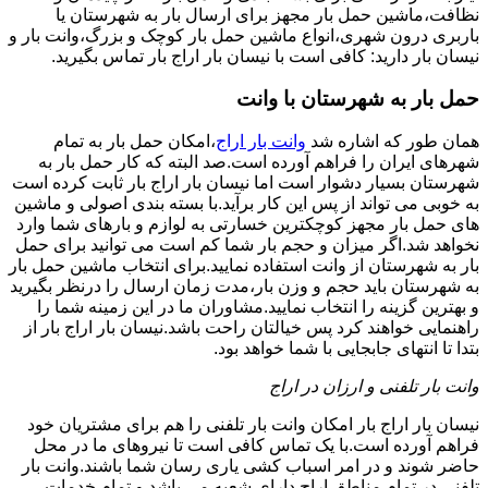
نظافت،ماشین حمل بار مجهز برای ارسال بار به شهرستان یا
باربری درون شهری،انواع ماشین حمل بار کوچک و بزرگ،وانت بار و
نیسان بار دارید: کافی است با نیسان بار اراج بار تماس بگیرید.
حمل بار به شهرستان با وانت
همان طور که اشاره شد
وانت بار اراج
،امکان حمل بار به تمام
شهرهای ایران را فراهم آورده است.صد البته که کار حمل بار به
شهرستان بسیار دشوار است اما نیسان بار اراج بار ثابت کرده است
به خوبی می تواند از پس این کار برآید.با بسته بندی اصولی و ماشین
های حمل بار مجهز کوچکترین خسارتی به لوازم و بارهای شما وارد
نخواهد شد.اگر میزان و حجم بار شما کم است می توانید برای حمل
بار به شهرستان از وانت استفاده نمایید.برای انتخاب ماشین حمل بار
به شهرستان باید حجم و وزن بار،مدت زمان ارسال را درنظر بگیرید
و بهترین گزینه را انتخاب نمایید.مشاوران ما در این زمینه شما را
راهنمایی خواهند کرد پس خیالتان راحت باشد.نیسان بار اراج بار از
بتدا تا انتهای جابجایی با شما خواهد بود.
وانت بار تلفنی و ارزان در اراج
نیسان بار اراج بار امکان وانت بار تلفنی را هم برای مشتریان خود
فراهم آورده است.با یک تماس کافی است تا نیروهای ما در محل
حاضر شوند و در امر اسباب کشی یاری رسان شما باشند.وانت بار
تلفنی در تمام مناطق اراج دارای شعبه می باشد و تمام خدمات