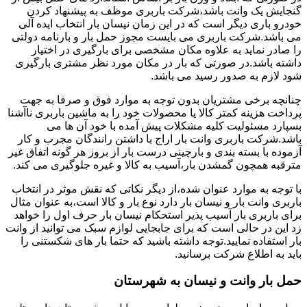
گنجایش یک وانت باشد،شرکت باربری موظف به پیشنهاد کردن
خودرو باری دیگر است که در این زمان نیسان بار انتخاب ایده آلی
می باشد.شرکت باربری می بایست مجوز حمل بار و بارنامه دولتی
را صادر نماید به علاوه مکان مشخصی برای بارگیری در اختیار
داشته باشد.در صورتی که بار در مکان مورد نظر مشتری بارگیری
شود لازم به صدور رسید می باشد.
چنانچه برخی مشتریان بدون توجه به موارد فوق و صرفا به جهت
پرداخت هزینه کمتر کالا یا محصولات خود را به ماشین باربری ناآشنا
بسپارد مسئولیت کلیه مشکلات پیش آمده با خود آن ها می
باشد.شرکت باربری وانت بار اراج با داشتن رانندگان مجرب و کار
آزموده با بسته بندی و بارچینی درست بار از بروز هر گونه اتفاق غیر
مترقبه همچون گمشدن بار،آسیب به کالا و غیره جلوگیری می کند.
با توجه به موارد عنوان شده،از دیگر نکاتی که نقش موثر در انتخاب
باربری وانت بار و نیسان بار دارد نوع بار و کالا است،به عنوان مثال
برای باربری بار آسیب پذیر استحکام نیسان بار حرف اول را خواهد
زد این در حالی است که برای جابجایی لوازم سبک می توانید از وانت
بار استفاده نمایید.توجه داشته باشید که حتما بار های شکستنی را
باید به اطلاع شرکت برسانید.
حمل بار وانت و نیسان به شهرستان