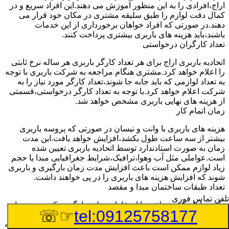
اراج،افرادی را به این منظور آموزش می دهند.این افراد سریع و در
کمال دقت لوازم را طبق سلیقه مشتری در مکان خود قرار می
دهند.در صورتی که افراد خواهان برخورداری از این خدمات
باشند،باید هزینه های باربری بیشتری پرداخت کنند.
تعداد کارگران درخواستی
اتحادیه باربری اراج برای هر تعداد کارگر باربری هر ساله نرخ ثابتی
را اعلام خواهد کرد.مشتری هنگام مراجعه به شرکت باربری با توجه
به تعداد لوازمی که باید جابه جا شوند،تعداد کارگر مورد نیاز را به
شرکت اعلام خواهد کرد.با توجه به تعداد کارگر درخواستی،قسمتی
از هزینه های نهایی باربری مشخص خواهد شد.
زمان اتمام کار
هزینه های باربری با وانت و نیسان در صورتی که پروسه باربری
بیشتر از سه ساعت طول بکشد،افزایش خواهد یافت.این مدت
زمان به صورت استادندارد توسط اتحادیه باربری تعیین شده
است.عواملی مثل آب وهوا،ترافیک،شرایط جغرافیایی مبدا یا حجم
زیاد لوازم ممکن است باعث افزایش مدت زمان بارگیری و باربری
شوند که افزایش هزینه های باربری را در پی خواهند داشت.
تعداد طبقات ساختمان مبدا و مقصد
تلفن تماس فوری
وانت ها بارهای مختلفی را از نقاط مختلف بارگیری کرده و به سایر
☞☏
tel:09125758177
نقاط جابه جا می کنند.در اکثر مواقع بار مورد نظر باید از طبقات
همکف به بالای ساختمان به پایین منتقل شود یا به طبقات بالاتر جابه