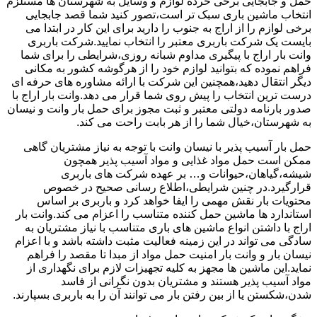
حمل و جابجایی برخی خرده لوازم و وسایل به شهرستان ها مستلزم
انتخاب ماشین باری سبک تر است،تصور کنید شما قصد جابجایی
برخی لوازم را از اراج به جنوب را دارید برای این کار در ابتدا می
بایست یک شرکت باربری معتبر را انتخاب نمایید.شرکت باربری
وانت بار اراج با پیگیری مداوم شبانه روزی،شرایطی را برای شما
فراهم نموده که بتوانید لوازم خود را از هرگوشه کشور به مکانی
دیگر انتقال دهید،همچنین این شرکت با ارائه مشاوره های حرفه ای
درست ترین انتخاب را پیش روی شما قرار می دهد.وانت بار اراج با
صدور بارنامه دولتی معتبر و ثبت مجوز برای حمل بار وانت و نیسان
به شهرستان،خیال شما را از هر بابت راحت می کند.
حمل بار آسیب پذیر با نیسان وانت با توجه به نیاز مشتریان گاهی
ممکن است حمل مواد غذایی و مواد آسیب پذیر همچون
شیشه،گیاهان،حیوانات و… بر عهده شرکت های باربری
قرارگیرد.در چنین شرایطی،اطلاع رسانی صحیح در خصوص
محتویات بار نقش مهمی را ایفا خواهد کرد و باربری بر اساس
استاندارد ها ماشین حمل کننده متناسب را اعزام می کند.وانت بار
اراج با داشتن انواع ماشین های باری متناسب با نیاز مشتریان به
سادگی می تواند در این زمینه فعالیت مثبت داشته باشد و با اعزام
نیسان بار و وانت بار امنیت حمل مواد از مبدا تا مقصد را فراهم
نماید.این ماشین ها مجهز به کلیه تجهیزات لازم برای نگهداری از
مواد آسیب پذیر هستند و مشتریان بدون نگرانی از فاسد
شدن،شکستن یا از بین رفتن بار می توانند آن را به باربری بسپارند.