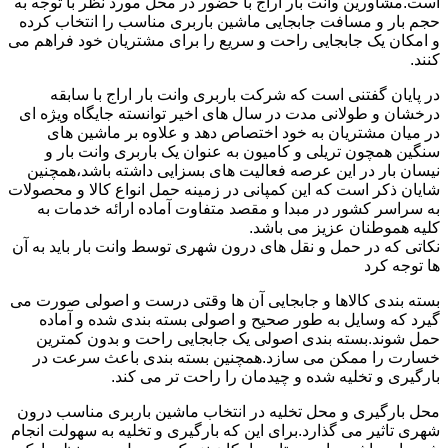
است.مشاورین وانت بار اراج با حضور در محل مورد نظر با توجه به
حجم بار و مسافت جابجایی ماشین باربری مناسب را انتخاب کرده
و امکان یک جابجایی راحت و سریع را برای مشتریان خود فراهم می
کنند.
در پایان گفتنی است که شرکت باربری وانت بار اراج با سابقه
درخشان و طولانی مدت در سال های اخیر توانسته جایگاه ویژه ای
در میان مشتریان به خود اختصاص دهد و علاوه بر ماشین های
سنگین همچون تریلی و کامیون به عنوان یک باربری وانت بار و
نیسان بار در این عرصه فعالیت های بسزایی داشته باشد،همچنین
شایان ذکر است که این کمپانی در زمینه حمل انواع کالا و محصولات
به سراسر کشور در مبدا و مقصد متفاوت آماده ارائه خدمات به
کلیه هموطنان عزیز می باشد.
نکاتی که در حمل و نقل های درون شهری توسط وانت بار باید به آن
ها توجه کرد
بسته بندی کالاها و جابجایی آن ها وقتی درست و اصولی صورت می
گیرد که وسایل به طور صحیح و اصولی بسته بندی شده و آماده
حمل شوند.بسته بندی اصولی یک جابجایی راحت و بدون کمترین
خسارت را ممکن می سازد.همچنین بسته بندی باعث سرعت در
بارگیری و تخلیه شده و چیدمان را راحت تر می کند.
محل بارگیری و محل تخلیه در انتخاب ماشین باربری مناسب درون
شهری تاثیر می گذارد.برای این که بارگیری و تخلیه به سهولت انجام