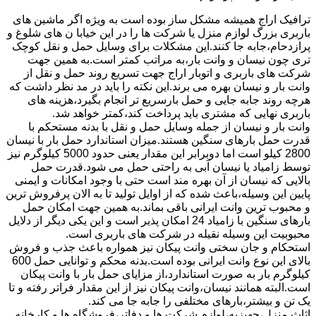
ترافیک اراج همیشه مشکل ساز بوده است به ویژه اگر ماشین های
باربری بزرگ لوازم منزل یا شرکت ها را در این خیابا ن های شلوغ و
پرازدحام،جابه جا کنند.این مشکلات برای وسایل حمل و نقل کوچک
تری چون نیسان و وانت بار،به مراتب کمتر است.به همین جهت
شرکت های باربری و اتوبار اراج جهت تسریع روند حمل و نقل از
وانت بار و نیسان بهره می برند.این نکته را باید در مد نظر داشت که
هرچه روند جابه جایی و حمل بارسریع تر انجام بگیرد،هزینه های
باربری نهایی که مشتری باید پرداخت کند،کمتر خواهد شد.
وانت بار و نیسان از جمله وسایل حمل و نقل با بدنه مستحکم با
قدرت حمل بارهای سنگین هستند.میزان استاندارد حمل بار با نیسان
2800 کیلو است اما دوبرابر این مقدار یعنی حدود 5000 کیلوگرم نیز
توسط زامیاد یا نیسان آبی به راحتی حمل می شود.قدرت حمل
بالایی که نیسان از آن بهره مند است حتی با وجود امکانات و ایمنی
پایین این وسیله،باعث شده که از اوایل تولید تا به الان پرفروش ترین
و محبوب ترین وانت ایرانی باقی بماند.به همین جهت امکان حمل
بارهای سنگین با زامیاد 24 امکان پذیر است و این یکی دیگر از دلایل
محبوبیت این وسیله نقیله در شرکت های باربری است.
استحکام و جان سختی وانت پیکان نیز همواره باعث جذب و فروش
بالای این نوع وانت ایرانی بوده است.بدنه محکم و توانایی حمل 600
کیلوگرم بار به صورت استاندارد،از مزایای حمل بار با وانت پیکان
است.البته همانند نیسان،وانت پیکان نیز از این مقدار فراتر رفته و تا
یک تن و بیشتر،بارهای مختلفی را جابه جا می کند.
اثاث منزل،جهیزیه،لوازم شرکت ها و دفاتر،فروشگاه ها و کارخانه