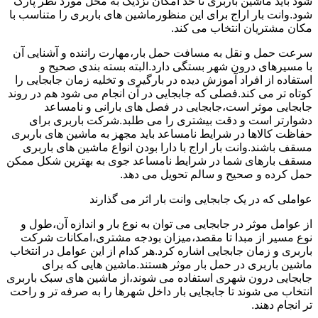
شود باید ماشین باربری تا حد امکان نزدیک به محل مورد نظر پارک
شود.وانت بار اراج برای این منظورماشین های باربری را متناسب با
مکان مشتریان انتخاب می کند.
سرعت حمل و نقل به مسافت حمل بار،مهارت راننده و آشنایی آن
با مسیرهای درون شهر بستگی دارد.البته بسته بندی صحیح و
استفاده از افراد آموزش دیده در بارگیری و تخلیه زمان جابجایی را
کوتاه تر می کند.فصلی که جابجایی در آن انجام می شود هم در روند
جابجایی موثر است،جابجایی در فصل های بارانی و نامساعد
دشوارتر است و دقت بیشتری را می طلبد.شرکت باربری برای
حفاظت کالاها در شرایط نامساعد باید مجهز به ماشین های باربری
مسقف باشند.وانت بار اراج با دارا بودن انواع ماشین های باربری
مسقف بارهای شما در شرایط نامساعد جوی به بهترین شکل ممکن
حمل کرده و صحیح و سالم تحویل می دهد.
عواملی که در یک جابجایی وانت بار اثر می گذارند
از عوامل موثر در جابجایی می توان به نوع بار و اندازه آن،طول و
نوع مسیر از مبدا تا مقصد،میزان بودجه مشتری،امکانات شرکت
باربری و زمان جابجایی اشاره کرد.هر کدام از این عوامل در انتخاب
ماشین باربری در حمل بار موثر هستند.ماشین هایی که برای
جابجایی درون شهری استفاده می شوند،از ماشین های سبک باربری
انتخاب می شوند تا جابجایی بار داخل شهرها را به صرفه تر و راحت
تر انجام دهند.