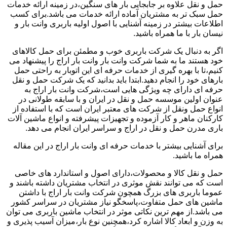
حمل و نقل علاوه بر جابجایی بار های سنگین،در زمینه ارائه خدمات
حمل سبک تر به مشتریان آماده ارائه خدمات می باشد.برای کسب
اطلاعات بیشتر در زمینه آشنایی با اصول اولیه باربری وانت بار و
نیسان بار با ما همراه باشید.
اگر به دنبال یک شرکت باربری خوب و مطمئن برای حمل کالاهای
خود هستند ما به شما شرکت وانت بار وانت بار اراج را پیشنهاد می
کنیم،تا با بهره گیری از خدمات حرفه ای این اتوبار به راحتی حمل
بارهای خود را انجام دهید.ابتدا باید بدانید که یک شرکت حمل و نقل
حرفه ای دارای چه ویژگی هایی است،شرکت وانت بار اراج به
عنوان اولین موسسه حمل و نقل در ایران و با سابقه طولانی در
انواع حمل ونقل از شرکت های معتبر ایران است که با استفاده از
کارکنان ماهر و کار آزموده و تجهیزات پیشرفته و انواع ماشین آلات
باری مدرن حمل و نقل در اراج و سراسر ایران انجام می دهد.
برای آشنایی بیشتر با خدمات حرفه ای وانت بار اراج در این مقاله
همراه ما باشید.
حمل و نقل کالا و محصولات،دارای اصول و استاندارد های خاصی
است که می توانند نقش موثری در انتخاب مشتریان داشته باشند و
عموما باربری های بزرگ همچون شرکت وانت بار اراج با داشتن
ماشین های حمل متفاوت،پاسخگو نیاز مشتریان در سراسر کشور
می باشد.از مهم ترین نکاتی موثر در انتخاب ماشین باربری می توان
به وزن و ابعاد کالا اشاره کرد،همچنین نوع بار،میزان آسیب پذیری و