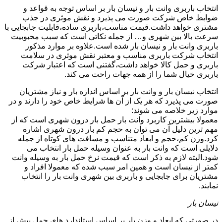
انتخاب باربری وانت بار و نیسان بار بر اساس توجه به قواعد و
ضوابط خاص شرکت صورت می پذیرد و نقش موثری در جذب
مشتری خواهد داشت.قیمت مناسب،باربری ساده،قابلیت جابجایی با
سرعت بالا بین شهری و… از جمله نکاتی است که سبب محبوبیت
باربری وانت بار و نیسان بار شده است.علاوه بر موارد مذکور
انتخاب شرکت باربری مناسب و معتبر نقش موثری در سلامت
باربری و حمل کالا خواهد داشت،گفتنی است که اعتبار شرکت
باربری خیال شما را از همه جهات راحت می کند.
انتخاب نیسان بار و وانت بار بر اساس اندازه بار و نیاز مشتریان
صورت می پذیرد که هر یک از آن ها شرایط خاص خود را دارند و در
موارد زیر خلاصه می شوند:
معمولا بیشترین کاربرد وانت بار حمل بار درون شهری است که از
مهم ترین دلیل آن می توان به حجم کم بار درون شهری اشاره
کرد.وزن کم،حجم و ابعاد متناسب و مسافت های کوتاه از جمله
دلایلی است که وانت بار به عنوان وسیله حمل بار انتخاب می
شود.البته لازم به ذکر است که قیمت نرخ حمل بار به وسیله وانت
کمتر از نیسان است و همین امر سبب شده که معمولا افراد و
مشتریان برای جابجایی و باربری بین شهری وانت بار را انتخاب
نمایند.
نیسان بار
در صورتی که ابعاد و وزن بار بر اساس استاندارد های حمل بیش از