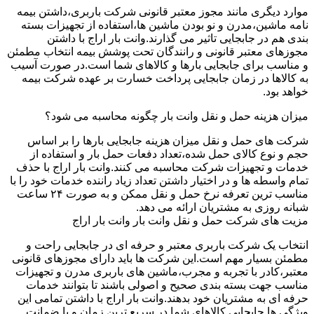
موارد دیگری مانند مجوز معتبر قانونی شرکت باربری،داشتن بیمه
نامه ماشین،مدرن و نو بودن ماشین ها،استفاده از تجهیزات بسته
بندی هم در جابجایی تاثیر می گذارند.وانت بار اراج با داشتن
مجوزهای معتبر قانونی و رانندگان تحت پوشش بیمه انتخاب مطمئن
و مناسب برای جابجایی بارها و کالاهای شما است.در صورت آسیب
به کالاها در زمان جابجایی پرداخت خسارت بر عهده شرکت بیمه
خواهد بود.
میزان هزینه حمل و نقل وانت بار چگونه محاسبه می شود؟
شرکت های حمل و نقل میزان هزینه جابجایی بارها را بر اساس
حجم و نوع کالای حمل شده،تعداد دفعات حمل بار و استفاده از
خدمات و تجهیزات شرکت محاسبه می کنند.وانت بار اراج با حذف
تمام واسطه ها و در اختیار داشتن تعداد زیاد راننده خدمات خود را با
مناسب ترین تعرفه نرخ حمل و نقل ممکن و به صورت ۲۴ ساعت
شبانه روزی به مشتریان ارائه می دهد.
مزیت های شرکت حمل و نقل وانت بار وانت بار اراج
انتخاب یک شرکت باربری معتبر و حرفه ای در جابجایی راحت و
مطمئن بسیار مهم است.این شرکت ها باید دارای مجوزهای قانونی
معتبر،کادر با تجربه و مجرب،ماشین های باربری مدرن و تجهیزات
مناسب جهت بسته بندی صحیح و اصولی باشند تا بتوانند خدمات
حرفه ای به مشتریان خود بدهند.وانت بار اراج با داشتن تمامی این
ویژگی ها جابجایی کالاهای شما در سریع ترین زمان و با ضمانت