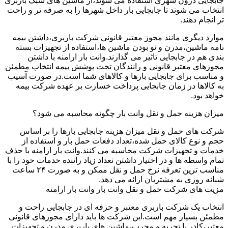
جابجایی درون شهری استفاده می شوند،از ماشین های سبک باربری
انتخاب می شوند تا جابجایی بار داخل شهرها را به صرفه تر و راحت
تر انجام دهند.
موارد دیگری مانند مجوز معتبر قانونی شرکت باربری،داشتن بیمه
نامه ماشین،مدرن و نو بودن ماشین ها،استفاده از تجهیزات بسته
بندی هم در جابجایی تاثیر می گذارند.وانت بار ارامنه با داشتن
مجوزهای معتبر قانونی و رانندگان تحت پوشش بیمه انتخاب مطمئن
و مناسب برای جابجایی بارها و کالاهای شما است.در صورت آسیب
به کالاها در زمان جابجایی پرداخت خسارت بر عهده شرکت بیمه
خواهد بود.
میزان هزینه حمل و نقل وانت بار چگونه محاسبه می شود؟
شرکت های حمل و نقل میزان هزینه جابجایی بارها را بر اساس
حجم و نوع کالای حمل شده،تعداد دفعات حمل بار و استفاده از
خدمات و تجهیزات شرکت محاسبه می کنند.وانت بار ارامنه با حذف
تمام واسطه ها و در اختیار داشتن تعداد زیاد راننده خدمات خود را با
مناسب ترین تعرفه نرخ حمل و نقل ممکن و به صورت ۲۴ ساعت
شبانه روزی به مشتریان ارائه می دهد.
مزیت های شرکت حمل و نقل وانت بار وانت بار ارامنه
انتخاب یک شرکت باربری معتبر و حرفه ای در جابجایی راحت و
مطمئن بسیار مهم است.این شرکت ها باید دارای مجوزهای قانونی
معتبر،کادر با تجربه و مجرب،ماشین های باربری مدرن و تجهیزات