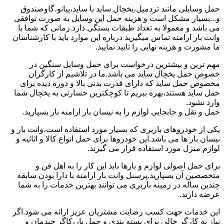
حمل وسایلی مانند تردمیل،یخچال ساید با ساید،پیانو،گاوصندوق
و...بسیار مشکل است و هزینه حمل این وسایل به صورت توافقی
می باشد و معمولا به تعداد طبقات بستگی دارد.زمانی که شما با
وانت بار ارامنه تماس میگیرید درباره این موارد باید با کارشناسان
ما مشورت و هزینه نهایی را تایید نمایید.
مهم ترین و بیشترین درخواست برای حمل وسایل سنگین در
خصوص حمل یخچال ساید می باشد.ما در تلاشیم از کارگران
مخصوص حمل ساید که دارای قدرت بدنی بالا و دوره دیده برای
حمل ساید هستند،بهره ببریم تا کوچکترین خسارتی به یخچال شما
وارد نشود.
حمل و نقل و جابجایی لوازم را به نیسان بار ارامنه بار بسپارید.
یکی از خودروهای باربری که بسیار مورد استفاده است،وانت بار و
نیسان بار ها می باشد.این خودروها برای حمل انواع کالا و اثاثیه و
لوازم منزل مورد استفاده قرار می گیرند.
برای حمل اصولی لوازم و بارها باید این کار را به اهل فن و
متخصصین آن بسپارید.پرسنل وانت بار ارامنه با دارا بودن سابقه
چندین ساله در زمینه باربری می توانند بهترین خدمات را به شما
عرضه دارند.
این خدمات جهت کسب رضایت مشتریان عزیز ارائه می شود.اگر
نیاز به کارگر خالی برای بسته بندی و حمل بار،کاگر چیدمان و