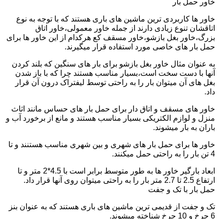
خاور حمل بار
خاور ها کاربردی ترین ماشین های باری هستند که با توجه به نوع
اتاقشان تنوع زیادی دارند از جمله خاور معمولی،خاور اتاق
بزرگ،خاور بغل بازشو،خاور مسقف کع هرکدام از این خاور ها برای
حمل بار های خاصی مورد استفاده قرار میگیرند.
به عنوان مثال خاور بغل بازشو برای بار های سنگین که بلند کردن
آنها با دست سخت است،بسیار مناسب هستند چرا که با باز شدن
بغل های آن میتوان بار را به راحتی توسط لیفتراک درون آن قرار
داد.
خاور های مسقف و اتاق دار برای حمل بار های حساس مانند اثاث
منزل و لوازم الکتریکی بسیار مناسب هستند و مانع از برخورد آب و
باران به بار میشوند.
خاور ها برای حمل بار های شهری و بین شهری مناسب هستنند و تا
4 تن بار را به راحتی حمل میکنند.
ابعاد بارگیر خاور ها به طور متوسط برابر است با 4.5*2 متر و تا
ارتفاع 2.5 تا 2.7 متر بار را به راحتی میتوان روی آنها قرار داد.
حمل بار با تک و جفت
تک و جفت از قدیمی ترین ماشین های باری هستند که به عنوان بنز
6 چرخ و 10 چرخ شناخته میشوند.