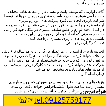
چیدمان بار و اثاث
گاهی لوازمی که توسط وانت و نیسان در ارامنه به نقاط مختلف
جابه جا می شوند،بنا به درخواست مشتری چیدمان آن ها نیز توسط
شرکت باربری انجام می گیرد.شرکت های اتوبار و باربری
ارامنه،افرادی را به این منظور آموزش می دهند.این افراد سریع و
در کمال دقت لوازم را طبق سلیقه مشتری در مکان خود قرار می
دهند.در صورتی که افراد خواهان برخورداری از این خدمات
باشند،باید هزینه های باربری بیشتری پرداخت کنند.
تعداد کارگران درخواستی
اتحادیه باربری ارامنه برای هر تعداد کارگر باربری هر ساله نرخ ثابتی
را اعلام خواهد کرد.مشتری هنگام مراجعه به شرکت باربری با توجه
به تعداد لوازمی که باید جابه جا شوند،تعداد کارگر مورد نیاز را به
شرکت اعلام خواهد کرد.با توجه به تعداد کارگر درخواستی،قسمتی
از هزینه های نهایی باربری مشخص خواهد شد.
زمان اتمام کار
هزینه های باربری با وانت و نیسان در صورتی که پروسه باربری
بیشتر از سه ساعت طول بکشد،افزایش خواهد یافت.این مدت
زمان به صورت استادندارد توسط اتحادیه باربری تعیین شده
تلفن تماس فوری
است.عواملی مثل آب وهوا،ترافیک،شرایط جغرافیایی مبدا یا حجم
☞☏
tel:09125758177
زیاد لوازم ممکن است باعث افزایش مدت زمان بارگیری و باربری
شوند که افزایش هزینه های باربری را در پی خواهند داشت.