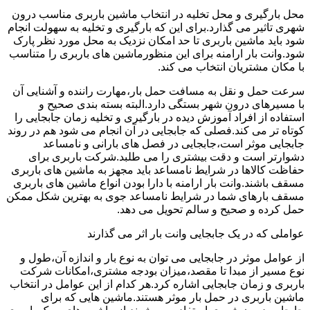
محل بارگیری و محل تخلیه در انتخاب ماشین باربری مناسب درون
شهری تاثیر می گذارد.برای این که بارگیری و تخلیه به سهولت انجام
شود باید ماشین باربری تا حد امکان نزدیک به محل مورد نظر پارک
شود.وانت بار ارامنه برای این منظورماشین های باربری را متناسب
با مکان مشتریان انتخاب می کند.
سرعت حمل و نقل به مسافت حمل بار،مهارت راننده و آشنایی آن
با مسیرهای درون شهر بستگی دارد.البته بسته بندی صحیح و
استفاده از افراد آموزش دیده در بارگیری و تخلیه زمان جابجایی را
کوتاه تر می کند.فصلی که جابجایی در آن انجام می شود هم در روند
جابجایی موثر است،جابجایی در فصل های بارانی و نامساعد
دشوارتر است و دقت بیشتری را می طلبد.شرکت باربری برای
حفاظت کالاها در شرایط نامساعد باید مجهز به ماشین های باربری
مسقف باشند.وانت بار ارامنه با دارا بودن انواع ماشین های باربری
مسقف بارهای شما در شرایط نامساعد جوی به بهترین شکل ممکن
حمل کرده و صحیح و سالم تحویل می دهد.
عواملی که در یک جابجایی وانت بار اثر می گذارند
از عوامل موثر در جابجایی می توان به نوع بار و اندازه آن،طول و
نوع مسیر از مبدا تا مقصد،میزان بودجه مشتری،امکانات شرکت
باربری و زمان جابجایی اشاره کرد.هر کدام از این عوامل در انتخاب
ماشین باربری در حمل بار موثر هستند.ماشین هایی که برای