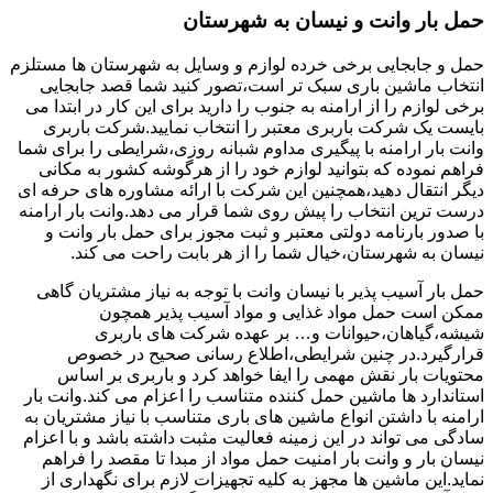
حمل بار وانت و نیسان به شهرستان
حمل و جابجایی برخی خرده لوازم و وسایل به شهرستان ها مستلزم
انتخاب ماشین باری سبک تر است،تصور کنید شما قصد جابجایی
برخی لوازم را از ارامنه به جنوب را دارید برای این کار در ابتدا می
بایست یک شرکت باربری معتبر را انتخاب نمایید.شرکت باربری
وانت بار ارامنه با پیگیری مداوم شبانه روزی،شرایطی را برای شما
فراهم نموده که بتوانید لوازم خود را از هرگوشه کشور به مکانی
دیگر انتقال دهید،همچنین این شرکت با ارائه مشاوره های حرفه ای
درست ترین انتخاب را پیش روی شما قرار می دهد.وانت بار ارامنه
با صدور بارنامه دولتی معتبر و ثبت مجوز برای حمل بار وانت و
نیسان به شهرستان،خیال شما را از هر بابت راحت می کند.
حمل بار آسیب پذیر با نیسان وانت با توجه به نیاز مشتریان گاهی
ممکن است حمل مواد غذایی و مواد آسیب پذیر همچون
شیشه،گیاهان،حیوانات و… بر عهده شرکت های باربری
قرارگیرد.در چنین شرایطی،اطلاع رسانی صحیح در خصوص
محتویات بار نقش مهمی را ایفا خواهد کرد و باربری بر اساس
استاندارد ها ماشین حمل کننده متناسب را اعزام می کند.وانت بار
ارامنه با داشتن انواع ماشین های باری متناسب با نیاز مشتریان به
سادگی می تواند در این زمینه فعالیت مثبت داشته باشد و با اعزام
نیسان بار و وانت بار امنیت حمل مواد از مبدا تا مقصد را فراهم
نماید.این ماشین ها مجهز به کلیه تجهیزات لازم برای نگهداری از