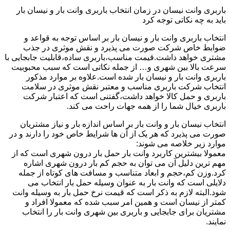
باربری وانت نیسان در زمان انتخاب باربری وانت بار و نیسان بار
باید به چه نکاتی توجه کرد
انتخاب باربری وانت بار و نیسان بار بر اساس توجه به قواعد و
ضوابط خاص شرکت صورت می پذیرد و نقش موثری در جذب
مشتری خواهد داشت.قیمت مناسب،باربری ساده،قابلیت جابجایی با
سرعت بالا بین شهری و… از جمله نکاتی است که سبب محبوبیت
باربری وانت بار و نیسان بار شده است.علاوه بر موارد مذکور
انتخاب شرکت باربری مناسب و معتبر نقش موثری در سلامت
باربری و حمل کالا خواهد داشت،گفتنی است که اعتبار شرکت
باربری خیال شما را از همه جهات راحت می کند.
انتخاب نیسان بار و وانت بار بر اساس اندازه بار و نیاز مشتریان
صورت می پذیرد که هر یک از آن ها شرایط خاص خود را دارند و در
موارد زیر خلاصه می شوند:
معمولا بیشترین کاربرد وانت بار حمل بار درون شهری است که از
مهم ترین دلیل آن می توان به حجم کم بار درون شهری اشاره
کرد.وزن کم،حجم و ابعاد متناسب و مسافت های کوتاه از جمله
دلایلی است که وانت بار به عنوان وسیله حمل بار انتخاب می
شود.البته لازم به ذکر است که قیمت نرخ حمل بار به وسیله وانت
کمتر از نیسان است و همین امر سبب شده که معمولا افراد و
مشتریان برای جابجایی و باربری بین شهری وانت بار را انتخاب
نمایند.