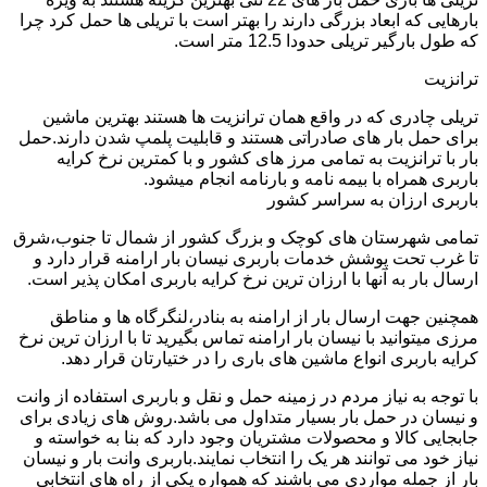
بارهایی که ابعاد بزرگی دارند را بهتر است با تریلی ها حمل کرد چرا
که طول بارگیر تریلی حدودا 12.5 متر است.
ترانزیت
تریلی چادری که در واقع همان ترانزیت ها هستند بهترین ماشین
برای حمل بار های صادراتی هستند و قابلیت پلمپ شدن دارند.حمل
بار با ترانزیت به تمامی مرز های کشور و با کمترین نرخ کرایه
باربری همراه با بیمه نامه و بارنامه انجام میشود.
باربری ارزان به سراسر کشور
تمامی شهرستان های کوچک و بزرگ کشور از شمال تا جنوب،شرق
تا غرب تحت پوشش خدمات باربری نیسان بار ارامنه قرار دارد و
ارسال بار به آنها با ارزان ترین نرخ کرایه باربری امکان پذیر است.
همچنین جهت ارسال بار از ارامنه به بنادر،لنگرگاه ها و مناطق
مرزی میتوانید با نیسان بار ارامنه تماس بگیرید تا با ارزان ترین نرخ
کرایه باربری انواع ماشین های باری را در ختیارتان قرار دهد.
با توجه به نیاز مردم در زمینه حمل و نقل و باربری استفاده از وانت
و نیسان در حمل بار بسیار متداول می باشد.روش های زیادی برای
جابجایی کالا و محصولات مشتریان وجود دارد که بنا به خواسته و
نیاز خود می توانند هر یک را انتخاب نمایند.باربری وانت بار و نیسان
بار از جمله مواردی می باشند که همواره یکی از راه های انتخابی