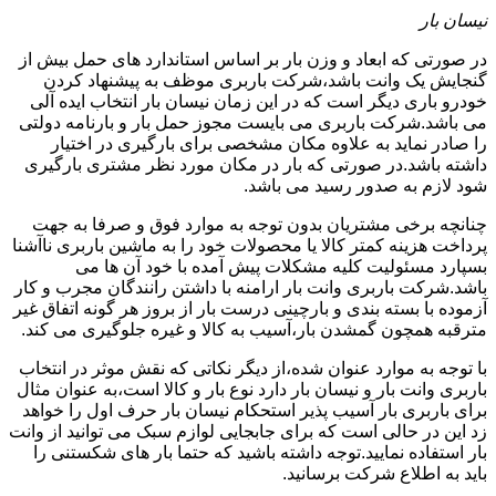
نیسان بار
در صورتی که ابعاد و وزن بار بر اساس استاندارد های حمل بیش از
گنجایش یک وانت باشد،شرکت باربری موظف به پیشنهاد کردن
خودرو باری دیگر است که در این زمان نیسان بار انتخاب ایده آلی
می باشد.شرکت باربری می بایست مجوز حمل بار و بارنامه دولتی
را صادر نماید به علاوه مکان مشخصی برای بارگیری در اختیار
داشته باشد.در صورتی که بار در مکان مورد نظر مشتری بارگیری
شود لازم به صدور رسید می باشد.
چنانچه برخی مشتریان بدون توجه به موارد فوق و صرفا به جهت
پرداخت هزینه کمتر کالا یا محصولات خود را به ماشین باربری ناآشنا
بسپارد مسئولیت کلیه مشکلات پیش آمده با خود آن ها می
باشد.شرکت باربری وانت بار ارامنه با داشتن رانندگان مجرب و کار
آزموده با بسته بندی و بارچینی درست بار از بروز هر گونه اتفاق غیر
مترقبه همچون گمشدن بار،آسیب به کالا و غیره جلوگیری می کند.
با توجه به موارد عنوان شده،از دیگر نکاتی که نقش موثر در انتخاب
باربری وانت بار و نیسان بار دارد نوع بار و کالا است،به عنوان مثال
برای باربری بار آسیب پذیر استحکام نیسان بار حرف اول را خواهد
زد این در حالی است که برای جابجایی لوازم سبک می توانید از وانت
بار استفاده نمایید.توجه داشته باشید که حتما بار های شکستنی را
باید به اطلاع شرکت برسانید.