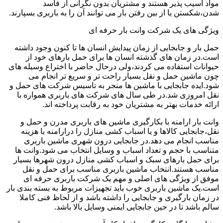
مواد آسیب پذیر هستند و مشتریان بدون نگرانی از فاسد
شدن،شکستن یا از بین رفتن بار می توانند آن را به باربری بسپارند.
ویژگی های یک شرکت وانت بار حرفه ای
حمل بار و جابجایی از زمان پیدایش انسان ها تا کنون وجود داشته
است.در زمان های گذشته انسان ها برای حمل بارهای خود از
حیوانات استفاده می کردند،ولی درحال حاضر با اختراع وسیله های
چون ماشین حمل و نقل بسیار راحت تر و سریع تر انجام می
شود.ایده جابجایی با ماشین ها منجر به تاسیس شرکت های حمل و
نقل امروزی شد.در طی سال های شرکت های باربری همواره با
ارائه خدمات بهتر به مشتریان خود به رقابت پرداخته اند.
وانت بار ارامنه با بکارگیری ماشین های باربری مدرن و حمل و
نقل،جابجایی کالاها و یا اسباب کشی منازل را درارامنه با هزینه
مناسب انجام می دهد.در جابجایی درون شهری ماشین باربری
متناسب با حجم و تعداد اسباب و وسایل انتخاب می شود.وانت ها
برای حمل بارهای سبک و اسباب کشی منازل درون شهرها بسیار
مناسب هستند.انتخاب ماشین باربری مناسب برای حمل و نقل
موفق از ویژگی های اصلی و مهم یک شرکت باربری حرفه ای
است.یک ماشین باربری خوب باید تجهیزات مربوط به بسته بندی بار
در زمان بارگیری و جابجایی را داشته باشد و از لحاظ فنی کاملا
سالم باشد تا در حین جابجایی ایمنی وسایل بالا باشد.