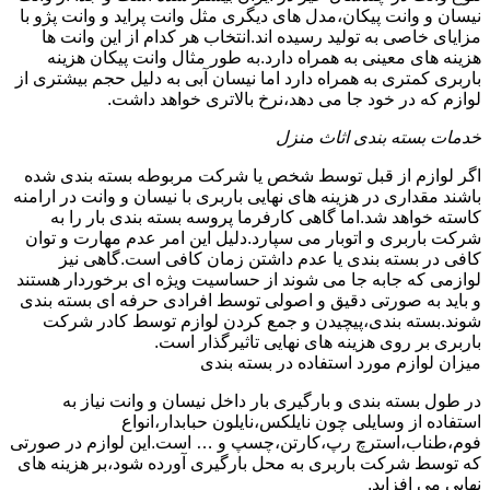
نیسان و وانت پیکان،مدل های دیگری مثل وانت پراید و وانت پژو با
مزایای خاصی به تولید رسیده اند.انتخاب هر کدام از این وانت ها
هزینه های معینی به همراه دارد.به طور مثال وانت پیکان هزینه
باربری کمتری به همراه دارد اما نیسان آبی به دلیل حجم بیشتری از
لوازم که در خود جا می دهد،نرخ بالاتری خواهد داشت.
خدمات بسته بندی اثاث منزل
اگر لوازم از قبل توسط شخص یا شرکت مربوطه بسته بندی شده
باشند مقداری در هزینه های نهایی باربری با نیسان و وانت در ارامنه
کاسته خواهد شد.اما گاهی کارفرما پروسه بسته بندی بار را به
شرکت باربری و اتوبار می سپارد.دلیل این امر عدم مهارت و توان
کافی در بسته بندی یا عدم داشتن زمان کافی است.گاهی نیز
لوازمی که جابه جا می شوند از حساسیت ویژه ای برخوردار هستند
و باید به صورتی دقیق و اصولی توسط افرادی حرفه ای بسته بندی
شوند.بسته بندی،پیچیدن و جمع کردن لوازم توسط کادر شرکت
باربری بر روی هزینه های نهایی تاثیرگذار است.
میزان لوازم مورد استفاده در بسته بندی
در طول بسته بندی و بارگیری بار داخل نیسان و وانت نیاز به
استفاده از وسایلی چون نایلکس،نایلون حبابدار،انواع
فوم،طناب،استرچ رپ،کارتن،چسپ و … است.این لوازم در صورتی
که توسط شرکت باربری به محل بارگیری آورده شود،بر هزینه های
نهایی می افزاید.