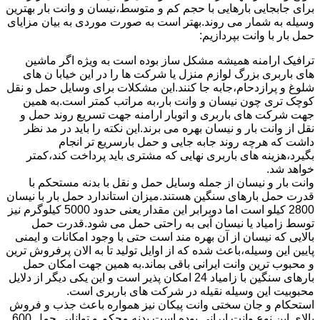
برای جابجایی بارهایی با حجم کم و متوسط،نیسان و وانت بار بهترین
وسیله به شمار می روند.بهتر است به صورت موردی به بیان مزایای
حمل بار با وانت بپردازیم:
ترافیک ارامنه همیشه مشکل ساز بوده است به ویژه اگر ماشین
های باربری بزرگ لوازم منزل یا شرکت ها را در این خیابا ن های
شلوغ و پرازدحام،جابه جا کنند.این مشکلات برای وسایل حمل و نقل
کوچک تری چون نیسان و وانت بار،به مراتب کمتر است.به همین
جهت شرکت های باربری و اتوبار ارامنه جهت تسریع روند حمل و
نقل از وانت بار و نیسان بهره می برند.این نکته را باید در مد نظر
داشت که هرچه روند جابه جایی و حمل بارسریع تر انجام
بگیرد،هزینه های باربری نهایی که مشتری باید پرداخت کند،کمتر
خواهد شد.
وانت بار و نیسان از جمله وسایل حمل و نقل با بدنه مستحکم با
قدرت حمل بارهای سنگین هستند.میزان استاندارد حمل بار با نیسان
2800 کیلو است اما دوبرابر این مقدار یعنی حدود 5000 کیلوگرم نیز
توسط زامیاد یا نیسان آبی به راحتی حمل می شود.قدرت حمل
بالایی که نیسان از آن بهره مند است حتی با وجود امکانات و ایمنی
پایین این وسیله،باعث شده که از اوایل تولید تا به الان پرفروش ترین
و محبوب ترین وانت ایرانی باقی بماند.به همین جهت امکان حمل
بارهای سنگین با زامیاد 24 امکان پذیر است و این یکی دیگر از دلایل
محبوبیت این وسیله نقیله در شرکت های باربری است.
استحکام و جان سختی وانت پیکان نیز همواره باعث جذب و فروش
بالای این نوع وانت ایرانی بوده است.بدنه محکم و توانایی حمل 600