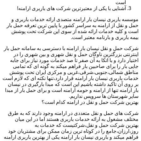
است
آشنایی با یکی از معتبرترین شرکت های باربری ارامنه!
موسسه باربری نیسان بار ارامنه متصدی ارائه خدمات باربری و
حمل و نقل از ارامنه به سراسر کشور با پایین ترین تعرفه حمل بار
است و کلیه خدمات ارائه شده از سوی این شرکت تحت پوشش
بیمه باربری و بارنامه معتبر است.
شرکت حمل و نقل نیسان بار ارامنه با دسترسی به سامانه حمل بار
اینترنتی بزرگترین ناوگان حمل و نقل شهری و بین شهری را در
اختیار دارد و با اتکا به آن صفر تا صد خدمات مورد نیاز برای جابه
جایی بار را برای صاحبین بار فراهم میکند به گونه ای که تمامی
مناطق شمالی،جنوبی،شرقی،غربی و مرکزی ایران تحت پوشش
خدمات باربری نیسان بار ارامنه قرار دارد،تنها نکته ای که لازم است
بر روی آن تاکید داشته باشیم این است که مبدا بارگیری در نیسان
بار ارامنه تنها از ارامنه و حومه ارامنه است و برای حمل بار از مبدا
سایر شهرستان ها سرویس نداریم.
بهترین شرکت حمل و نقل در ارامنه کدام است؟
شرکت های حمل و نقل متعددی در ارامنه وجود دارند که به طرق
مختلف مشغول به ارائه خدمات باربری هستند اما در این میان
بهترین شرکت حمل و نقل،شرکتیست که خدمات به
روز،ارزان،جامع را در کوتاه ترین زمان ممکن برای مشتریان خود
فراهم میکند و باربری نیسان بار ارامنه یکی از بهترین باربری ارامنه