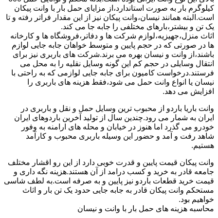
کیلوگرم بار به صورت استاندارد،از مزایای حمل بار با وانت پیکان
است.البته همانند نیسان،وانت پیکان نیز از این مقدار فراتر رفته و تا
یک تن و بیشتر،بارهای مختلفی را جابه جا می کند.
اثاث منزل،جهیزیه،لوازم شرکت ها و دفاتر،فروشگاه ها و کارخانه
ها در صورتی که در حجم پایین و متوسط خواهان جابه جایی لوازم
باشند،از وانت و نیسان بهره می برند.شرکت های باربری نیز برای
انتقال وسایلی در حجم کم این گونه وسایل نقلیه را به محل می
فرستند.درخواست کامیون برای جابه جایی لوازمی که به راحتی با
نیسان یا انواع وانت حمل می شود،فقط هزینه های باربری را
افزایش می دهد.
وانت باریا باردو از محبوب ترین وسایل حمل و نقل و باربری در
ایران به شمار می رود.چندین سال از تولید آخرین باردوهای ایران
خودرو می گذرد اما هنوز در خیابان و محله های ارامنه به وفور
شاهد رفت و آمد و حضور این وسیله باربری محبوب و کارآمد
هستیم.
وانت پیکان قیمت پایین و قدرت خوبی دارد از این رو اقشار مختلف
جامعه قادر به خرید و کسب درامد از آن هستند.هزینه نگه داری و
قیمت خرید قطعات باردو نیز پایین و به صرفه است.به لطف شاسی
مستحکم وانت پیکان قادر به جابه جایی حدود یک تن بار و اثاث
خواهیم بود.
محاسبه هزینه های حمل بار با وانت و نیسان