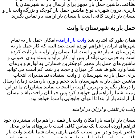
نظافت،ماشین حمل بار مجهز برای ارسال بار به شهرستان یا
باربری درون شهری،انواع ماشین حمل بار کوچک و بزرگ،وانت بار و
نیسان بار دارید: کافی است با نیسان بار ارامنه بار تماس بگیرید.
حمل بار به شهرستان با وانت
همان طور که اشاره شد
وانت بار ارامنه
،امکان حمل بار به تمام
شهرهای ایران را فراهم آورده است.صد البته که کار حمل بار به
شهرستان بسیار دشوار است اما نیسان بار ارامنه بار ثابت کرده
است به خوبی می تواند از پس این کار برآید.با بسته بندی اصولی و
ماشین های حمل بار مجهز کوچکترین خسارتی به لوازم و بارهای
شما وارد نخواهد شد.اگر میزان و حجم بار شما کم است می توانید
برای حمل بار به شهرستان از وانت استفاده نمایید.برای انتخاب
ماشین حمل بار به شهرستان باید حجم و وزن بار،مدت زمان ارسال
را درنظر بگیرید و بهترین گزینه را انتخاب نمایید.مشاوران ما در این
زمینه شما را راهنمایی خواهند کرد پس خیالتان راحت باشد.نیسان
بار ارامنه بار از بتدا تا انتهای جابجایی با شما خواهد بود.
وانت بار تلفنی و ارزان در ارامنه
نیسان بار ارامنه بار امکان وانت بار تلفنی را هم برای مشتریان خود
فراهم آورده است.با یک تماس کافی است تا نیروهای ما در محل
حاضر شوند و در امر اسباب کشی یاری رسان شما باشند.وانت بار
تلفنی در تمام مناطق ارامنه دارای شعبه می باشد و تمام خدمات