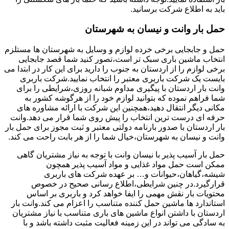
باید به اطلاع شرکت برسانید.
حمل بار وانت و نیسان به شهرستان
حمل و جابجایی برخی خرده لوازم و وسایل به شهرستان ها مستلزم
انتخاب ماشین باری سبک تر است،تصور کنید شما قصد جابجایی
برخی لوازم را از اردستان به جنوب را دارید برای این کار در ابتدا می
بایست یک شرکت باربری معتبر را انتخاب نمایید.شرکت باربری
وانت بار اردستان با پیگیری مداوم شبانه روزی،شرایطی را برای
شما فراهم نموده که بتوانید لوازم خود را از هرگوشه کشور به
مکانی دیگر انتقال دهید،همچنین این شرکت با ارائه مشاوره های
حرفه ای درست ترین انتخاب را پیش روی شما قرار می دهد.وانت
بار اردستان با صدور بارنامه دولتی معتبر و ثبت مجوز برای حمل بار
وانت و نیسان به شهرستان،خیال شما را از هر بابت راحت می کند.
حمل بار آسیب پذیر با نیسان وانت با توجه به نیاز مشتریان گاهی
ممکن است حمل مواد غذایی و مواد آسیب پذیر همچون
شیشه،گیاهان،حیوانات و… بر عهده شرکت های باربری
قرارگیرد.در چنین شرایطی،اطلاع رسانی صحیح در خصوص
محتویات بار نقش مهمی را ایفا خواهد کرد و باربری بر اساس
استاندارد ها ماشین حمل کننده متناسب را اعزام می کند.وانت بار
اردستان با داشتن انواع ماشین های باری متناسب با نیاز مشتریان
به سادگی می تواند در این زمینه فعالیت مثبت داشته باشد و با