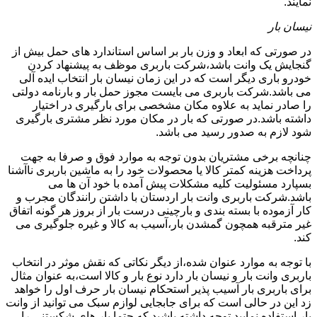
نمایند.
نیسان بار
در صورتی که ابعاد و وزن بار بر اساس استاندارد های حمل بیش از
گنجایش یک وانت باشد،شرکت باربری موظف به پیشنهاد کردن
خودرو باری دیگر است که در این زمان نیسان بار انتخاب ایده آلی
می باشد.شرکت باربری می بایست مجوز حمل بار و بارنامه دولتی
را صادر نماید به علاوه مکان مشخصی برای بارگیری در اختیار
داشته باشد.در صورتی که بار در مکان مورد نظر مشتری بارگیری
شود لازم به صدور رسید می باشد.
چنانچه برخی مشتریان بدون توجه به موارد فوق و صرفا به جهت
پرداخت هزینه کمتر کالا یا محصولات خود را به ماشین باربری ناآشنا
بسپارد مسئولیت کلیه مشکلات پیش آمده با خود آن ها می
باشد.شرکت باربری وانت بار اردستان با داشتن رانندگان مجرب و
کار آزموده با بسته بندی و بارچینی درست بار از بروز هر گونه اتفاق
غیر مترقبه همچون گمشدن بار،آسیب به کالا و غیره جلوگیری می
کند.
با توجه به موارد عنوان شده،از دیگر نکاتی که نقش موثر در انتخاب
باربری وانت بار و نیسان بار دارد نوع بار و کالا است،به عنوان مثال
برای باربری بار آسیب پذیر استحکام نیسان بار حرف اول را خواهد
زد این در حالی است که برای جابجایی لوازم سبک می توانید از وانت
بار استفاده نمایید.توجه داشته باشید که حتما بار های شکستنی را