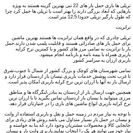
تریلی ها باری حمل بار های 22 تنی بهترین گزینه هستند به ویژه
بارهایی که ابعاد بزرگی دارند را بهتر است با تریلی ها حمل کرد چرا
که طول بارگیر تریلی حدودا 12.5 متر است.
ترانزیت
تریلی چادری که در واقع همان ترانزیت ها هستند بهترین ماشین
برای حمل بار های صادراتی هستند و قابلیت پلمپ شدن دارند.حمل
بار با ترانزیت به تمامی مرز های کشور و با کمترین نرخ کرایه
باربری همراه با بیمه نامه و بارنامه انجام میشود.
باربری ارزان به سراسر کشور
تمامی شهرستان های کوچک و بزرگ کشور از شمال تا جنوب،شرق
تا غرب تحت پوشش خدمات باربری نیسان بار اردستان قرار دارد و
ارسال بار به آنها با ارزان ترین نرخ کرایه باربری امکان پذیر است.
همچنین جهت ارسال بار از اردستان به بنادر،لنگرگاه ها و مناطق
مرزی میتوانید با نیسان بار اردستان تماس بگیرید تا با ارزان ترین
نرخ کرایه باربری انواع ماشین های باری را در ختیارتان قرار دهد.
با توجه به نیاز مردم در زمینه حمل و نقل و باربری استفاده از وانت
و نیسان در حمل بار بسیار متداول می باشد.روش های زیادی برای
جابجایی کالا و محصولات مشتریان وجود دارد که بنا به خواسته و
نیاز خود می توانند هر یک را انتخاب نمایند.باربری وانت بار و نیسان