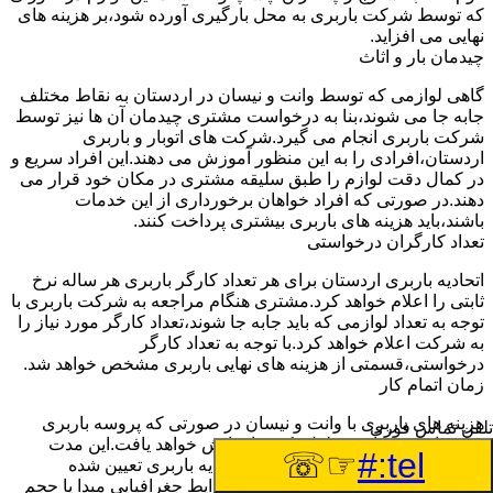
که توسط شرکت باربری به محل بارگیری آورده شود،بر هزینه های
نهایی می افزاید.
چیدمان بار و اثاث
گاهی لوازمی که توسط وانت و نیسان در اردستان به نقاط مختلف
جابه جا می شوند،بنا به درخواست مشتری چیدمان آن ها نیز توسط
شرکت باربری انجام می گیرد.شرکت های اتوبار و باربری
اردستان،افرادی را به این منظور آموزش می دهند.این افراد سریع و
در کمال دقت لوازم را طبق سلیقه مشتری در مکان خود قرار می
دهند.در صورتی که افراد خواهان برخورداری از این خدمات
باشند،باید هزینه های باربری بیشتری پرداخت کنند.
تعداد کارگران درخواستی
اتحادیه باربری اردستان برای هر تعداد کارگر باربری هر ساله نرخ
ثابتی را اعلام خواهد کرد.مشتری هنگام مراجعه به شرکت باربری با
توجه به تعداد لوازمی که باید جابه جا شوند،تعداد کارگر مورد نیاز را
به شرکت اعلام خواهد کرد.با توجه به تعداد کارگر
درخواستی،قسمتی از هزینه های نهایی باربری مشخص خواهد شد.
زمان اتمام کار
هزینه های باربری با وانت و نیسان در صورتی که پروسه باربری
تلفن تماس فوری
بیشتر از سه ساعت طول بکشد،افزایش خواهد یافت.این مدت
☞☏
tel:#
زمان به صورت استادندارد توسط اتحادیه باربری تعیین شده
است.عواملی مثل آب وهوا،ترافیک،شرایط جغرافیایی مبدا یا حجم