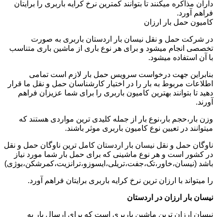
داران مذاکره میکنند تا بتوانند کمترین نرخ کرایه باربری را برایتان
فراهم آورد.
کامیون حمل بار ارزان
در شرکت حمل و نقل نیسان بار اردستان باربری به صورت
تخصصی انجام میشود و برای هر نوع باری از ماشین باری متناسب
با آن استفاده میشود.
بنابراین جهت درخواست سرویس حمل بار لازم است تمامی
اطلاعات مربوط به بار را در اختیار کارشناسان حمل و نقل ما قرار
دهید تا بتوانند بهترین کامیون باربری را برای شما عزیزان فراهم
آورند.
وزن بار،حجم بار،نوع بار از جمله کلیدی ترین مواردی هستند که
میتوانند در تعیین نوع کامیون باربری موثر باشند.
ناوگان حمل و نقل نیسان بار اردستان کامل ترین ناوگان حمل و نقل
در کشور است و هر نوع ماشینی که برای حمل بار شما مورد نیاز
باشد (نیسان،خاور،تک،جفت،تریلی،ایسوزو،ترانزیت،کمرشکن،بوژی)
را میتواند با ارزان ترین نرخ کرایه باربری برایتان فراهم آورد.
نیسان بار ارزان در اردستان
نیسان ارزان ترین ماشین باربری است که برای ارسال بار به