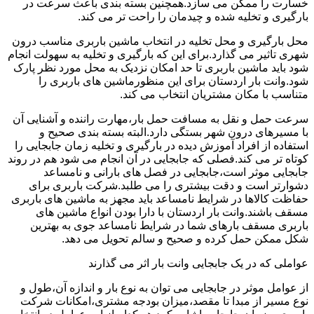
خسارت را ممکن می سازد.همچنین بسته بندی باعث سرعت در
بارگیری و تخلیه شده و چیدمان را راحت تر می کند.
محل بارگیری و محل تخلیه در انتخاب ماشین باربری مناسب درون
شهری تاثیر می گذارد.برای این که بارگیری و تخلیه به سهولت انجام
شود باید ماشین باربری تا حد امکان نزدیک به محل مورد نظر پارک
شود.وانت بار اردستان برای این منظورماشین های باربری را
متناسب با مکان مشتریان انتخاب می کند.
سرعت حمل و نقل به مسافت حمل بار،مهارت راننده و آشنایی آن
با مسیرهای درون شهر بستگی دارد.البته بسته بندی صحیح و
استفاده از افراد آموزش دیده در بارگیری و تخلیه زمان جابجایی را
کوتاه تر می کند.فصلی که جابجایی در آن انجام می شود هم در روند
جابجایی موثر است،جابجایی در فصل های بارانی و نامساعد
دشوارتر است و دقت بیشتری را می طلبد.شرکت باربری برای
حفاظت کالاها در شرایط نامساعد باید مجهز به ماشین های باربری
مسقف باشند.وانت بار اردستان با دارا بودن انواع ماشین های
باربری مسقف بارهای شما در شرایط نامساعد جوی به بهترین
شکل ممکن حمل کرده و صحیح و سالم تحویل می دهد.
عواملی که در یک جابجایی وانت بار اثر می گذارند
از عوامل موثر در جابجایی می توان به نوع بار و اندازه آن،طول و
نوع مسیر از مبدا تا مقصد،میزان بودجه مشتری،امکانات شرکت