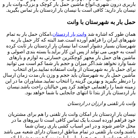
باربری درون شهری،انواع ماشین حمل بار کوچک و بزرگ،وانت بار و
نیسان بار دارید: کافی است با نیسان بار اردستان بار تماس بگیرید.
حمل بار به شهرستان با وانت
همان طور که اشاره شد
وانت بار اردستان
،امکان حمل بار به تمام
شهرهای ایران را فراهم آورده است.صد البته که کار حمل بار به
شهرستان بسیار دشوار است اما نیسان بار اردستان بار ثابت کرده
است به خوبی می تواند از پس این کار برآید.با بسته بندی اصولی و
ماشین های حمل بار مجهز کوچکترین خسارتی به لوازم و بارهای
شما وارد نخواهد شد.اگر میزان و حجم بار شما کم است می توانید
برای حمل بار به شهرستان از وانت استفاده نمایید.برای انتخاب
ماشین حمل بار به شهرستان باید حجم و وزن بار،مدت زمان ارسال
را درنظر بگیرید و بهترین گزینه را انتخاب نمایید.مشاوران ما در این
زمینه شما را راهنمایی خواهند کرد پس خیالتان راحت باشد.نیسان
بار اردستان بار از بتدا تا انتهای جابجایی با شما خواهد بود.
وانت بار تلفنی و ارزان در اردستان
نیسان بار اردستان بار امکان وانت بار تلفنی را هم برای مشتریان
خود فراهم آورده است.با یک تماس کافی است تا نیروهای ما در
محل حاضر شوند و در امر اسباب کشی یاری رسان شما
باشند.وانت بار تلفنی در تمام مناطق اردستان دارای شعبه می باشد
و تمام خدمات باربری و حمل بار را با بهترین کیفیت به شما ارائه