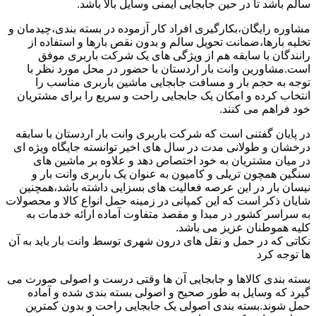
سالم باشد تا در حین جابجایی ایمنی وسایل بالا باشد.
مشاوره رایگان،بکارگیری افراد کار آزموده در بسته بندی،چیدمان و
تخلیه بارها،ضمانت تحویل سالم و بدون نقص بارها و استفاده از
رانندگان با سابقه هم از ویژگی های یک شرکت باربری موفق
است.مشاورین وانت بار اردستان با حضور در محل مورد نظر با
توجه به حجم بار و مسافت جابجایی ماشین باربری مناسب را
انتخاب کرده و امکان یک جابجایی راحت و سریع را برای مشتریان
خود فراهم می کنند.
در پایان گفتنی است که شرکت باربری وانت بار اردستان با سابقه
درخشان و طولانی مدت در سال های اخیر توانسته جایگاه ویژه ای
در میان مشتریان به خود اختصاص دهد و علاوه بر ماشین های
سنگین همچون تریلی و کامیون به عنوان یک باربری وانت بار و
نیسان بار در این عرصه فعالیت های بسزایی داشته باشد،همچنین
شایان ذکر است که این کمپانی در زمینه حمل انواع کالا و محصولات
به سراسر کشور در مبدا و مقصد متفاوت آماده ارائه خدمات به
کلیه هموطنان عزیز می باشد.
نکاتی که در حمل و نقل های درون شهری توسط وانت بار باید به آن
ها توجه کرد
بسته بندی کالاها و جابجایی آن ها وقتی درست و اصولی صورت می
گیرد که وسایل به طور صحیح و اصولی بسته بندی شده و آماده
حمل شوند.بسته بندی اصولی یک جابجایی راحت و بدون کمترین