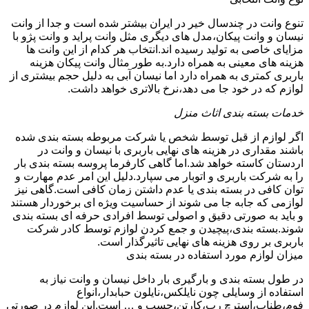
تنوع وانت در چندسال خیر در ایران بیشتر شده است و جدا از وانت
نیسان و وانت پیکان،مدل های دیگری مثل وانت پراید و وانت پژو با
مزایای خاصی به تولید رسیده اند.انتخاب هر کدام از این وانت ها
هزینه های معینی به همراه دارد.به طور مثال وانت پیکان هزینه
باربری کمتری به همراه دارد اما نیسان آبی به دلیل حجم بیشتری از
لوازم که در خود جا می دهد،نرخ بالاتری خواهد داشت.
خدمات بسته بندی اثاث منزل
اگر لوازم از قبل توسط شخص یا شرکت مربوطه بسته بندی شده
باشند مقداری در هزینه های نهایی باربری با نیسان و وانت در
اردستان کاسته خواهد شد.اما گاهی کارفرما پروسه بسته بندی بار
را به شرکت باربری و اتوبار می سپارد.دلیل این امر عدم مهارت و
توان کافی در بسته بندی یا عدم داشتن زمان کافی است.گاهی نیز
لوازمی که جابه جا می شوند از حساسیت ویژه ای برخوردار هستند
و باید به صورتی دقیق و اصولی توسط افرادی حرفه ای بسته بندی
شوند.بسته بندی،پیچیدن و جمع کردن لوازم توسط کادر شرکت
باربری بر روی هزینه های نهایی تاثیرگذار است.
میزان لوازم مورد استفاده در بسته بندی
در طول بسته بندی و بارگیری بار داخل نیسان و وانت نیاز به
استفاده از وسایلی چون نایلکس،نایلون حبابدار،انواع
فوم،طناب،استرچ رپ،کارتن،چسپ و … است.این لوازم در صورتی