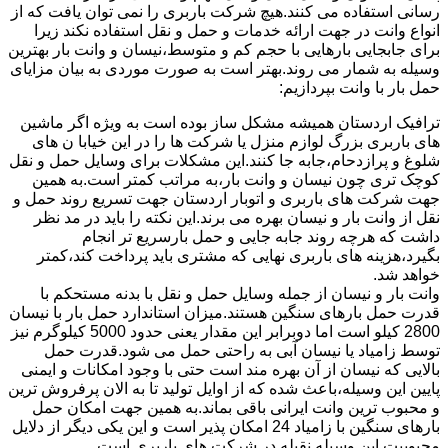
رسانی استفاده می کنند.هیچ شرکت باربری را نمی توان یافت که از
انواع وانت در جهت ارائه خدمات و حمل و نقل استفاده نکند زیرا
برای جابجایی بارهایی با حجم کم و متوسط،نیسان و وانت بار بهترین
وسیله به شمار می روند.بهتر است به صورت موردی به بیان مزایای
حمل بار با وانت بپردازیم:
ترافیک اردستان همیشه مشکل ساز بوده است به ویژه اگر ماشین
های باربری بزرگ لوازم منزل یا شرکت ها را در این خیابا ن های
شلوغ و پرازدحام،جابه جا کنند.این مشکلات برای وسایل حمل و نقل
کوچک تری چون نیسان و وانت بار،به مراتب کمتر است.به همین
جهت شرکت های باربری و اتوبار اردستان جهت تسریع روند حمل و
نقل از وانت بار و نیسان بهره می برند.این نکته را باید در مد نظر
داشت که هرچه روند جابه جایی و حمل بارسریع تر انجام
بگیرد،هزینه های باربری نهایی که مشتری باید پرداخت کند،کمتر
خواهد شد.
وانت بار و نیسان از جمله وسایل حمل و نقل با بدنه مستحکم با
قدرت حمل بارهای سنگین هستند.میزان استاندارد حمل بار با نیسان
2800 کیلو است اما دوبرابر این مقدار یعنی حدود 5000 کیلوگرم نیز
توسط زامیاد یا نیسان آبی به راحتی حمل می شود.قدرت حمل
بالایی که نیسان از آن بهره مند است حتی با وجود امکانات و ایمنی
پایین این وسیله،باعث شده که از اوایل تولید تا به الان پرفروش ترین
و محبوب ترین وانت ایرانی باقی بماند.به همین جهت امکان حمل
بارهای سنگین با زامیاد 24 امکان پذیر است و این یکی دیگر از دلایل
محبوبیت این وسیله نقیله در شرکت های باربری است.