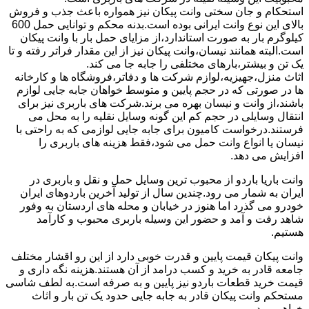
استحکام و جان سختی وانت پیکان نیز همواره باعث جذب و فروش
بالای این نوع وانت ایرانی بوده است.بدنه محکم و توانایی حمل 600
کیلوگرم بار به صورت استاندارد،از مزایای حمل بار با وانت پیکان
است.البته همانند نیسان،وانت پیکان نیز از این مقدار فراتر رفته و تا
یک تن و بیشتر،بارهای مختلفی را جابه جا می کند.
اثاث منزل،جهیزیه،لوازم شرکت ها و دفاتر،فروشگاه ها و کارخانه
ها در صورتی که در حجم پایین و متوسط خواهان جابه جایی لوازم
باشند،از وانت و نیسان بهره می برند.شرکت های باربری نیز برای
انتقال وسایلی در حجم کم این گونه وسایل نقلیه را به محل می
فرستند.درخواست کامیون برای جابه جایی لوازمی که به راحتی با
نیسان یا انواع وانت حمل می شود،فقط هزینه های باربری را
افزایش می دهد.
وانت باریا باردو از محبوب ترین وسایل حمل و نقل و باربری در
ایران به شمار می رود.چندین سال از تولید آخرین باردوهای ایران
خودرو می گذرد اما هنوز در خیابان و محله های اردستان به وفور
شاهد رفت و آمد و حضور این وسیله باربری محبوب و کارآمد
هستیم.
وانت پیکان قیمت پایین و قدرت خوبی دارد از این رو اقشار مختلف
جامعه قادر به خرید و کسب درامد از آن هستند.هزینه نگه داری و
قیمت خرید قطعات باردو نیز پایین و به صرفه است.به لطف شاسی
مستحکم وانت پیکان قادر به جابه جایی حدود یک تن بار و اثاث
خواهیم بود.