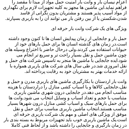
اعزام نیسان بار و وانت بار امنیت حمل مواد از مبدا تا مقصد را
فراهم نماید.این ماشین ها مجهز به کلیه تجهیزات لازم برای نگهداری
از مواد آسیب پذیر هستند و مشتریان بدون نگرانی از فاسد
شدن،شکستن یا از بین رفتن بار می توانند آن را به باربری بسپارند.
ویژگی های یک شرکت وانت بار حرفه ای
حمل بار و جابجایی از زمان پیدایش انسان ها تا کنون وجود داشته
است.در زمان های گذشته انسان ها برای حمل بارهای خود از
حیوانات استفاده می کردند،ولی درحال حاضر با اختراع وسیله های
چون ماشین حمل و نقل بسیار راحت تر و سریع تر انجام می
شود.ایده جابجایی با ماشین ها منجر به تاسیس شرکت های حمل و
نقل امروزی شد.در طی سال های شرکت های باربری همواره با
ارائه خدمات بهتر به مشتریان خود به رقابت پرداخته اند.
وانت بار اردستان با بکارگیری ماشین های باربری مدرن و حمل و
نقل،جابجایی کالاها و یا اسباب کشی منازل را دراردستان با هزینه
مناسب انجام می دهد.در جابجایی درون شهری ماشین باربری
متناسب با حجم و تعداد اسباب و وسایل انتخاب می شود.وانت ها
برای حمل بارهای سبک و اسباب کشی منازل درون شهرها بسیار
مناسب هستند.انتخاب ماشین باربری مناسب برای حمل و نقل
موفق از ویژگی های اصلی و مهم یک شرکت باربری حرفه ای
است.یک ماشین باربری خوب باید تجهیزات مربوط به بسته بندی بار
در زمان بارگیری و جابجایی را داشته باشد و از لحاظ فنی کاملا