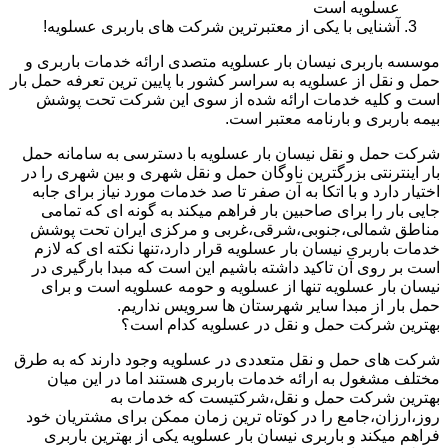
عسلویه است
آشنایی با یکی از معتبرترین شرکت های باربری عسلویه!
موسسه باربری نیسان بار عسلویه متصدی ارائه خدمات باربری و
حمل و نقل از عسلویه به سراسر کشور با پایین ترین تعرفه حمل بار
است و کلیه خدمات ارائه شده از سوی این شرکت تحت پوشش
بیمه باربری و بارنامه معتبر است.
شرکت حمل و نقل نیسان بار عسلویه با دسترسی به سامانه حمل
بار اینترنتی بزرگترین ناوگان حمل و نقل شهری و بین شهری را در
اختیار دارد و با اتکا به آن صفر تا صد خدمات مورد نیاز برای جابه
جایی بار را برای صاحبین بار فراهم میکند به گونه ای که تمامی
مناطق شمالی،جنوبی،شرقی،غربی و مرکزی ایران تحت پوشش
خدمات باربری نیسان بار عسلویه قرار دارد،تنها نکته ای که لازم
است بر روی آن تاکید داشته باشیم این است که مبدا بارگیری در
نیسان بار عسلویه تنها از عسلویه و حومه عسلویه است و برای
حمل بار از مبدا سایر شهرستان ها سرویس نداریم.
بهترین شرکت حمل و نقل در عسلویه کدام است؟
شرکت های حمل و نقل متعددی در عسلویه وجود دارند که به طرق
مختلف مشغول به ارائه خدمات باربری هستند اما در این میان
بهترین شرکت حمل و نقل،شرکتیست که خدمات به
روز،ارزان،جامع را در کوتاه ترین زمان ممکن برای مشتریان خود
فراهم میکند و باربری نیسان بار عسلویه یکی از بهترین باربری