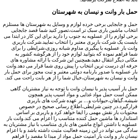
حمل بار وانت و نیسان به شهرستان
حمل و جابجایی برخی خرده لوازم و وسایل به شهرستان ها مستلزم
انتخاب ماشین باری سبک تر است،تصور کنید شما قصد جابجایی
برخی لوازم را از عسلویه به جنوب را دارید برای این کار در ابتدا می
بایست یک شرکت باربری معتبر را انتخاب نمایید.شرکت باربری
وانت بار عسلویه با پیگیری مداوم شبانه روزی،شرایطی را برای
شما فراهم نموده که بتوانید لوازم خود را از هرگوشه کشور به
مکانی دیگر انتقال دهید،همچنین این شرکت با ارائه مشاوره های
حرفه ای درست ترین انتخاب را پیش روی شما قرار می دهد.وانت
بار عسلویه با صدور بارنامه دولتی معتبر و ثبت مجوز برای حمل بار
وانت و نیسان به شهرستان،خیال شما را از هر بابت راحت می کند.
حمل بار آسیب پذیر با نیسان وانت با توجه به نیاز مشتریان گاهی
ممکن است حمل مواد غذایی و مواد آسیب پذیر همچون
شیشه،گیاهان،حیوانات و… بر عهده شرکت های باربری
قرارگیرد.در چنین شرایطی،اطلاع رسانی صحیح در خصوص
محتویات بار نقش مهمی را ایفا خواهد کرد و باربری بر اساس
استاندارد ها ماشین حمل کننده متناسب را اعزام می کند.وانت بار
عسلویه با داشتن انواع ماشین های باری متناسب با نیاز مشتریان به
سادگی می تواند در این زمینه فعالیت مثبت داشته باشد و با اعزام
نیسان بار و وانت بار امنیت حمل مواد از مبدا تا مقصد را فراهم