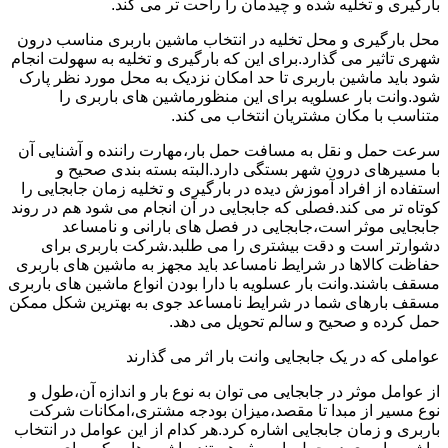
بارگیری و تخلیه شده و چیدمان را راحت تر می کند.
محل بارگیری و محل تخلیه در انتخاب ماشین باربری مناسب درون
شهری تاثیر می گذارد.برای این که بارگیری و تخلیه به سهولت انجام
شود باید ماشین باربری تا حد امکان نزدیک به محل مورد نظر پارک
شود.وانت بار عسلویه برای این منظورماشین های باربری را
متناسب با مکان مشتریان انتخاب می کند.
سرعت حمل و نقل به مسافت حمل بار،مهارت راننده و آشنایی آن
با مسیرهای درون شهر بستگی دارد.البته بسته بندی صحیح و
استفاده از افراد آموزش دیده در بارگیری و تخلیه زمان جابجایی را
کوتاه تر می کند.فصلی که جابجایی در آن انجام می شود هم در روند
جابجایی موثر است،جابجایی در فصل های بارانی و نامساعد
دشوارتر است و دقت بیشتری را می طلبد.شرکت باربری برای
حفاظت کالاها در شرایط نامساعد باید مجهز به ماشین های باربری
مسقف باشند.وانت بار عسلویه با دارا بودن انواع ماشین های باربری
مسقف بارهای شما در شرایط نامساعد جوی به بهترین شکل ممکن
حمل کرده و صحیح و سالم تحویل می دهد.
عواملی که در یک جابجایی وانت بار اثر می گذارند
از عوامل موثر در جابجایی می توان به نوع بار و اندازه آن،طول و
نوع مسیر از مبدا تا مقصد،میزان بودجه مشتری،امکانات شرکت
باربری و زمان جابجایی اشاره کرد.هر کدام از این عوامل در انتخاب