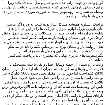
انواع وانت در جهت ارائه خدمات و حمل و نقل استفاده نکند زیرا
برای جابجایی بارهایی با حجم کم و متوسط،نیسان و وانت بار بهترین
وسیله به شمار می روند.بهتر است به صورت موردی به بیان مزایای
حمل بار با وانت بپردازیم:
ترافیک عسلویه همیشه مشکل ساز بوده است به ویژه اگر ماشین
های باربری بزرگ لوازم منزل یا شرکت ها را در این خیابا ن های
شلوغ و پرازدحام،جابه جا کنند.این مشکلات برای وسایل حمل و نقل
کوچک تری چون نیسان و وانت بار،به مراتب کمتر است.به همین
جهت شرکت های باربری و اتوبار عسلویه جهت تسریع روند حمل و
نقل از وانت بار و نیسان بهره می برند.این نکته را باید در مد نظر
داشت که هرچه روند جابه جایی و حمل بارسریع تر انجام
بگیرد،هزینه های باربری نهایی که مشتری باید پرداخت کند،کمتر
خواهد شد.
وانت بار و نیسان از جمله وسایل حمل و نقل با بدنه مستحکم با
قدرت حمل بارهای سنگین هستند.میزان استاندارد حمل بار با نیسان
2800 کیلو است اما دوبرابر این مقدار یعنی حدود 5000 کیلوگرم نیز
توسط زامیاد یا نیسان آبی به راحتی حمل می شود.قدرت حمل
بالایی که نیسان از آن بهره مند است حتی با وجود امکانات و ایمنی
پایین این وسیله،باعث شده که از اوایل تولید تا به الان پرفروش ترین
و محبوب ترین وانت ایرانی باقی بماند.به همین جهت امکان حمل
بارهای سنگین با زامیاد 24 امکان پذیر است و این یکی دیگر از دلایل
محبوبیت این وسیله نقیله در شرکت های باربری است.
استحکام و جان سختی وانت پیکان نیز همواره باعث جذب و فروش