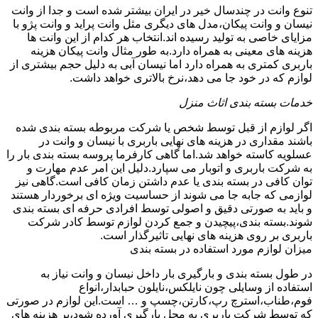
تنوع وانت در چندسال خیر در ایران بیشتر شده است و جدا از وانت
نیسان و وانت پیکان،مدل های دیگری مثل وانت پراید و وانت پژو با
مزایای خاصی به تولید رسیده اند.انتخاب هر کدام از این وانت ها
هزینه های معینی به همراه دارد.به طور مثال وانت پیکان هزینه
باربری کمتری به همراه دارد اما نیسان آبی به دلیل حجم بیشتری از
لوازم که در خود جا می دهد،نرخ بالاتری خواهد داشت.
خدمات بسته بندی اثاث منزل
اگر لوازم از قبل توسط شخص یا شرکت مربوطه بسته بندی شده
باشند مقداری در هزینه های نهایی باربری با نیسان و وانت در
عسلویه کاسته خواهد شد.اما گاهی کارفرما پروسه بسته بندی بار را
به شرکت باربری و اتوبار می سپارد.دلیل این امر عدم مهارت و
توان کافی در بسته بندی یا عدم داشتن زمان کافی است.گاهی نیز
لوازمی که جابه جا می شوند از حساسیت ویژه ای برخوردار هستند
و باید به صورتی دقیق و اصولی توسط افرادی حرفه ای بسته بندی
شوند.بسته بندی،پیچیدن و جمع کردن لوازم توسط کادر شرکت
باربری بر روی هزینه های نهایی تاثیرگذار است.
میزان لوازم مورد استفاده در بسته بندی
در طول بسته بندی و بارگیری بار داخل نیسان و وانت نیاز به
استفاده از وسایلی چون نایلکس،نایلون حبابدار،انواع
فوم،طناب،استرچ رپ،کارتن،چسپ و … است.این لوازم در صورتی
که توسط شرکت باربری به محل بارگیری آورده شود،بر هزینه های