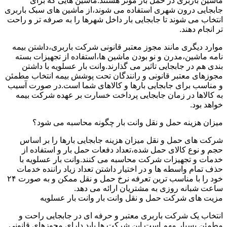
ماشین باربری در حمل بار موثر هستند.ماشین هایی که برای
جابجایی درون شهری استفاده می شوند،از ماشین های سبک باربری
انتخاب می شوند تا جابجایی بار داخل شهرها را به صرفه تر و راحت
تر انجام دهند.
موارد دیگری مانند مجوز معتبر قانونی شرکت باربری،داشتن بیمه
نامه ماشین،مدرن و نو بودن ماشین ها،استفاده از تجهیزات بسته
بندی هم در جابجایی تاثیر می گذارند.وانت بار عسلویه با داشتن
مجوزهای معتبر قانونی و رانندگان تحت پوشش بیمه انتخاب مطمئن
و مناسب برای جابجایی بارها و کالاهای شما است.در صورت آسیب
به کالاها در زمان جابجایی پرداخت خسارت بر عهده شرکت بیمه
خواهد بود.
میزان هزینه حمل و نقل وانت بار چگونه محاسبه می شود؟
شرکت های حمل و نقل میزان هزینه جابجایی بارها را بر اساس
حجم و نوع کالای حمل شده،تعداد دفعات حمل بار و استفاده از
خدمات و تجهیزات شرکت محاسبه می کنند.وانت بار عسلویه با
حذف تمام واسطه ها و در اختیار داشتن تعداد زیاد راننده خدمات
خود را با مناسب ترین تعرفه نرخ حمل و نقل ممکن و به صورت ۲۴
ساعت شبانه روزی به مشتریان ارائه می دهد.
مزیت های شرکت حمل و نقل وانت بار وانت بار عسلویه
انتخاب یک شرکت باربری معتبر و حرفه ای در جابجایی راحت و
مطمئن بسیار مهم است.این شرکت ها باید دارای مجوزهای قانونی