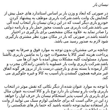
نیسان بار
در صورتی که ابعاد و وزن بار بر اساس استاندارد های حمل بیش از
گنجایش یک وانت باشد،شرکت باربری موظف به پیشنهاد کردن
خودرو باری دیگر است که در این زمان نیسان بار انتخاب ایده آلی
می باشد.شرکت باربری می بایست مجوز حمل بار و بارنامه دولتی
را صادر نماید به علاوه مکان مشخصی برای بارگیری در اختیار
داشته باشد.در صورتی که بار در مکان مورد نظر مشتری بارگیری
شود لازم به صدور رسید می باشد.
چنانچه برخی مشتریان بدون توجه به موارد فوق و صرفا به جهت
پرداخت هزینه کمتر کالا یا محصولات خود را به ماشین باربری ناآشنا
بسپارد مسئولیت کلیه مشکلات پیش آمده با خود آن ها می
باشد.شرکت باربری وانت بار عسلویه با داشتن رانندگان مجرب و
کار آزموده با بسته بندی و بارچینی درست بار از بروز هر گونه اتفاق
غیر مترقبه همچون گمشدن بار،آسیب به کالا و غیره جلوگیری می
کند.
با توجه به موارد عنوان شده،از دیگر نکاتی که نقش موثر در انتخاب
باربری وانت بار و نیسان بار دارد نوع بار و کالا است،به عنوان مثال
برای باربری بار آسیب پذیر استحکام نیسان بار حرف اول را خواهد
زد این در حالی است که برای جابجایی لوازم سبک می توانید از وانت
بار استفاده نمایید.توجه داشته باشید که حتما بار های شکستنی را
باید به اطلاع شرکت برسانید.