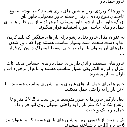
خاور حمل بار
خاور ها کاربردی ترین ماشین های باری هستند که با توجه به نوع
اتاقشان تنوع زیادی دارند از جمله خاور معمولی،خاور اتاق
بزرگ،خاور بغل بازشو،خاور مسقف کع هرکدام از این خاور ها برای
حمل بار های خاصی مورد استفاده قرار میگیرند.
به عنوان مثال خاور بغل بازشو برای بار های سنگین که بلند کردن
آنها با دست سخت است،بسیار مناسب هستند چرا که با باز شدن
بغل های آن میتوان بار را به راحتی توسط لیفتراک درون آن قرار
داد.
خاور های مسقف و اتاق دار برای حمل بار های حساس مانند اثاث
منزل و لوازم الکتریکی بسیار مناسب هستند و مانع از برخورد آب و
باران به بار میشوند.
خاور ها برای حمل بار های شهری و بین شهری مناسب هستنند و تا
4 تن بار را به راحتی حمل میکنند.
ابعاد بارگیر خاور ها به طور متوسط برابر است با 4.5*2 متر و تا
ارتفاع 2.5 تا 2.7 متر بار را به راحتی میتوان روی آنها قرار داد.
حمل بار با تک و جفت
تک و جفت از قدیمی ترین ماشین های باری هستند که به عنوان بنز
6 چرخ و 10 چرخ شناخته میشوند.