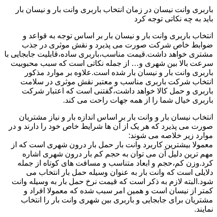
باربری وانت نیسان در زمان انتخاب باربری وانت بار و نیسان بار
باید به چه نکاتی توجه کرد
انتخاب باربری وانت بار و نیسان بار بر اساس توجه به قواعد و
ضوابط خاص شرکت صورت می پذیرد و نقش موثری در جذب
مشتری خواهد داشت.قیمت مناسب،باربری ساده،قابلیت جابجایی با
سرعت بالا بین شهری و… از جمله نکاتی است که سبب محبوبیت
باربری وانت بار و نیسان بار شده است.علاوه بر موارد مذکور
انتخاب شرکت باربری مناسب و معتبر نقش موثری در سلامت
باربری و حمل کالا خواهد داشت،گفتنی است که اعتبار شرکت
باربری خیال شما را از همه جهات راحت می کند.
انتخاب نیسان بار و وانت بار بر اساس اندازه بار و نیاز مشتریان
صورت می پذیرد که هر یک از آن ها شرایط خاص خود را دارند و در
موارد زیر خلاصه می شوند:
معمولا بیشترین کاربرد وانت بار حمل بار درون شهری است که از
مهم ترین دلیل آن می توان به حجم کم بار درون شهری اشاره
کرد.وزن کم،حجم و ابعاد متناسب و مسافت های کوتاه از جمله
دلایلی است که وانت بار به عنوان وسیله حمل بار انتخاب می
شود.البته لازم به ذکر است که قیمت نرخ حمل بار به وسیله وانت
کمتر از نیسان است و همین امر سبب شده که معمولا افراد و
مشتریان برای جابجایی و باربری بین شهری وانت بار را انتخاب
نمایند.