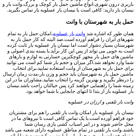
باربری درون شهری،انواع ماشین حمل بار کوچک و بزرگ،وانت بار و
نیسان بار دارید: کافی است با نیسان بار عسلویه بار تماس بگیرید.
حمل بار به شهرستان با وانت
همان طور که اشاره شد
وانت بار عسلویه
،امکان حمل بار به تمام
شهرهای ایران را فراهم آورده است.صد البته که کار حمل بار به
شهرستان بسیار دشوار است اما نیسان بار عسلویه بار ثابت کرده
است به خوبی می تواند از پس این کار برآید.با بسته بندی اصولی و
ماشین های حمل بار مجهز کوچکترین خسارتی به لوازم و بارهای
شما وارد نخواهد شد.اگر میزان و حجم بار شما کم است می توانید
برای حمل بار به شهرستان از وانت استفاده نمایید.برای انتخاب
ماشین حمل بار به شهرستان باید حجم و وزن بار،مدت زمان ارسال
را درنظر بگیرید و بهترین گزینه را انتخاب نمایید.مشاوران ما در این
زمینه شما را راهنمایی خواهند کرد پس خیالتان راحت باشد.نیسان
بار عسلویه بار از بتدا تا انتهای جابجایی با شما خواهد بود.
وانت بار تلفنی و ارزان در عسلویه
نیسان بار عسلویه بار امکان وانت بار تلفنی را هم برای مشتریان
خود فراهم آورده است.با یک تماس کافی است تا نیروهای ما در
محل حاضر شوند و در امر اسباب کشی یاری رسان شما
باشند.وانت بار تلفنی در تمام مناطق عسلویه دارای شعبه می باشد
و تمام خدمات باربری و حمل بار را با بهترین کیفیت به شما ارائه