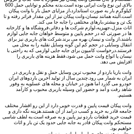
بالای این نوع وانت ایرانی بوده است.بدنه محکم و توانایی حمل 600
کیلوگرم بار به صورت استاندارد،از مزایای حمل بار با وانت پیکان
است.البته همانند نیسان،وانت پیکان نیز از این مقدار فراتر رفته و تا
یک تن و بیشتر،بارهای مختلفی را جابه جا می کند.
اثاث منزل،جهیزیه،لوازم شرکت ها و دفاتر،فروشگاه ها و کارخانه
ها در صورتی که در حجم پایین و متوسط خواهان جابه جایی لوازم
باشند،از وانت و نیسان بهره می برند.شرکت های باربری نیز برای
انتقال وسایلی در حجم کم این گونه وسایل نقلیه را به محل می
فرستند.درخواست کامیون برای جابه جایی لوازمی که به راحتی با
نیسان یا انواع وانت حمل می شود،فقط هزینه های باربری را
افزایش می دهد.
وانت باریا باردو از محبوب ترین وسایل حمل و نقل و باربری در
ایران به شمار می رود.چندین سال از تولید آخرین باردوهای ایران
خودرو می گذرد اما هنوز در خیابان و محله های عسلویه به وفور
شاهد رفت و آمد و حضور این وسیله باربری محبوب و کارآمد
هستیم.
وانت پیکان قیمت پایین و قدرت خوبی دارد از این رو اقشار مختلف
جامعه قادر به خرید و کسب درامد از آن هستند.هزینه نگه داری و
قیمت خرید قطعات باردو نیز پایین و به صرفه است.به لطف شاسی
مستحکم وانت پیکان قادر به جابه جایی حدود یک تن بار و اثاث
خواهیم بود.
محاسبه هزینه های حمل بار با وانت و نیسان