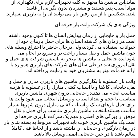
نماید.این ماشین ها مجهز به کلیه تجهیزات لازم برای نگهداری از
مواد آسیب پذیر هستند و مشتریان بدون نگرانی از فاسد
شدن،شکستن یا از بین رفتن بار می توانند آن را به باربری بسپارند.
ویژگی های یک شرکت وانت بار حرفه ای
حمل بار و جابجایی از زمان پیدایش انسان ها تا کنون وجود داشته
است.در زمان های گذشته انسان ها برای حمل بارهای خود از
حیوانات استفاده می کردند،ولی درحال حاضر با اختراع وسیله های
چون ماشین حمل و نقل بسیار راحت تر و سریع تر انجام می
شود.ایده جابجایی با ماشین ها منجر به تاسیس شرکت های حمل و
نقل امروزی شد.در طی سال های شرکت های باربری همواره با
ارائه خدمات بهتر به مشتریان خود به رقابت پرداخته اند.
وانت بار عسلویه با بکارگیری ماشین های باربری مدرن و حمل و
نقل،جابجایی کالاها و یا اسباب کشی منازل را درعسلویه با هزینه
مناسب انجام می دهد.در جابجایی درون شهری ماشین باربری
متناسب با حجم و تعداد اسباب و وسایل انتخاب می شود.وانت ها
برای حمل بارهای سبک و اسباب کشی منازل درون شهرها بسیار
مناسب هستند.انتخاب ماشین باربری مناسب برای حمل و نقل
موفق از ویژگی های اصلی و مهم یک شرکت باربری حرفه ای
است.یک ماشین باربری خوب باید تجهیزات مربوط به بسته بندی بار
در زمان بارگیری و جابجایی را داشته باشد و از لحاظ فنی کاملا
سالم باشد تا در حین جابجایی ایمنی وسایل بالا باشد.