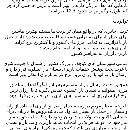
بارهایی که ابعاد بزرگی دارند را بهتر است با تریلی ها حمل کرد چرا
که طول بارگیر تریلی حدودا 12.5 متر است.
ترانزیت
تریلی چادری که در واقع همان ترانزیت ها هستند بهترین ماشین
برای حمل بار های صادراتی هستند و قابلیت پلمپ شدن دارند.حمل
بار با ترانزیت به تمامی مرز های کشور و با کمترین نرخ کرایه
باربری همراه با بیمه نامه و بارنامه انجام میشود.
باربری ارزان به سراسر کشور
تمامی شهرستان های کوچک و بزرگ کشور از شمال تا جنوب،شرق
تا غرب تحت پوشش خدمات باربری نیسان بار عسلویه قرار دارد و
ارسال بار به آنها با ارزان ترین نرخ کرایه باربری امکان پذیر است.
همچنین جهت ارسال بار از عسلویه به بنادر،لنگرگاه ها و مناطق
مرزی میتوانید با نیسان بار عسلویه تماس بگیرید تا با ارزان ترین
نرخ کرایه باربری انواع ماشین های باری را در ختیارتان قرار دهد.
با توجه به نیاز مردم در زمینه حمل و نقل و باربری استفاده از وانت
و نیسان در حمل بار بسیار متداول می باشد.روش های زیادی برای
جابجایی کالا و محصولات مشتریان وجود دارد که بنا به خواسته و
نیاز خود می توانند هر یک را انتخاب نمایند.باربری وانت بار و نیسان
بار از جمله مواردی می باشند که همواره یکی از راه های انتخابی