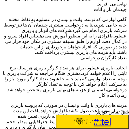
نهایی می افزاید.
چیدمان بار و اثاث
گاهی لوازمی که توسط وانت و نیسان در عسلویه به نقاط مختلف
جابه جا می شوند،بنا به درخواست مشتری چیدمان آن ها نیز توسط
شرکت باربری انجام می گیرد.شرکت های اتوبار و باربری
عسلویه،افرادی را به این منظور آموزش می دهند.این افراد سریع و
در کمال دقت لوازم را طبق سلیقه مشتری در مکان خود قرار می
دهند.در صورتی که افراد خواهان برخورداری از این خدمات
باشند،باید هزینه های باربری بیشتری پرداخت کنند.
تعداد کارگران درخواستی
اتحادیه باربری عسلویه برای هر تعداد کارگر باربری هر ساله نرخ
ثابتی را اعلام خواهد کرد.مشتری هنگام مراجعه به شرکت باربری با
توجه به تعداد لوازمی که باید جابه جا شوند،تعداد کارگر مورد نیاز را
به شرکت اعلام خواهد کرد.با توجه به تعداد کارگر
درخواستی،قسمتی از هزینه های نهایی باربری مشخص خواهد شد.
زمان اتمام کار
هزینه های باربری با وانت و نیسان در صورتی که پروسه باربری
بیشتر از سه ساعت طول بکشد،افزایش خواهد یافت.این مدت
تلفن تماس فوری
زمان به صورت استادندارد توسط اتحادیه باربری تعیین شده
☞☏
tel:#
است.عواملی مثل آب وهوا،ترافیک،شرایط جغرافیایی مبدا یا حجم
زیاد لوازم ممکن است باعث افزایش مدت زمان بارگیری و باربری