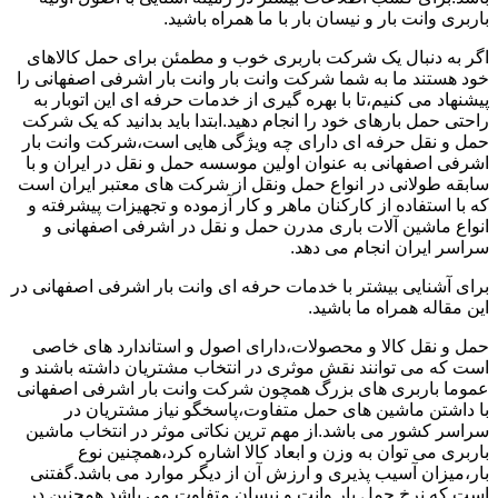
باربری وانت بار و نیسان بار با ما همراه باشید.
اگر به دنبال یک شرکت باربری خوب و مطمئن برای حمل کالاهای
خود هستند ما به شما شرکت وانت بار وانت بار اشرفی اصفهانی را
پیشنهاد می کنیم،تا با بهره گیری از خدمات حرفه ای این اتوبار به
راحتی حمل بارهای خود را انجام دهید.ابتدا باید بدانید که یک شرکت
حمل و نقل حرفه ای دارای چه ویژگی هایی است،شرکت وانت بار
اشرفی اصفهانی به عنوان اولین موسسه حمل و نقل در ایران و با
سابقه طولانی در انواع حمل ونقل از شرکت های معتبر ایران است
که با استفاده از کارکنان ماهر و کار آزموده و تجهیزات پیشرفته و
انواع ماشین آلات باری مدرن حمل و نقل در اشرفی اصفهانی و
سراسر ایران انجام می دهد.
برای آشنایی بیشتر با خدمات حرفه ای وانت بار اشرفی اصفهانی در
این مقاله همراه ما باشید.
حمل و نقل کالا و محصولات،دارای اصول و استاندارد های خاصی
است که می توانند نقش موثری در انتخاب مشتریان داشته باشند و
عموما باربری های بزرگ همچون شرکت وانت بار اشرفی اصفهانی
با داشتن ماشین های حمل متفاوت،پاسخگو نیاز مشتریان در
سراسر کشور می باشد.از مهم ترین نکاتی موثر در انتخاب ماشین
باربری می توان به وزن و ابعاد کالا اشاره کرد،همچنین نوع
بار،میزان آسیب پذیری و ارزش آن از دیگر موارد می باشد.گفتنی
است که نرخ حمل بار وانت و نیسان متفاوت می باشد همچنین در