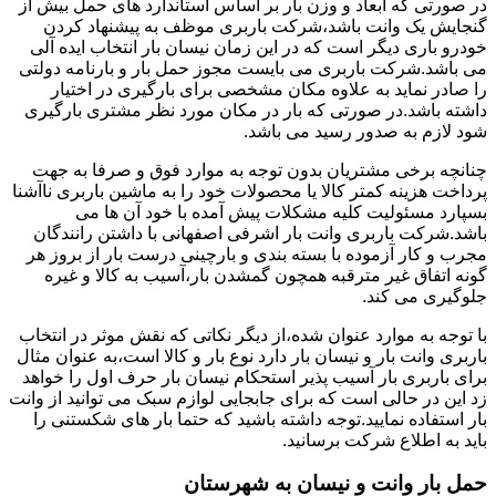
در صورتی که ابعاد و وزن بار بر اساس استاندارد های حمل بیش از
گنجایش یک وانت باشد،شرکت باربری موظف به پیشنهاد کردن
خودرو باری دیگر است که در این زمان نیسان بار انتخاب ایده آلی
می باشد.شرکت باربری می بایست مجوز حمل بار و بارنامه دولتی
را صادر نماید به علاوه مکان مشخصی برای بارگیری در اختیار
داشته باشد.در صورتی که بار در مکان مورد نظر مشتری بارگیری
شود لازم به صدور رسید می باشد.
چنانچه برخی مشتریان بدون توجه به موارد فوق و صرفا به جهت
پرداخت هزینه کمتر کالا یا محصولات خود را به ماشین باربری ناآشنا
بسپارد مسئولیت کلیه مشکلات پیش آمده با خود آن ها می
باشد.شرکت باربری وانت بار اشرفی اصفهانی با داشتن رانندگان
مجرب و کار آزموده با بسته بندی و بارچینی درست بار از بروز هر
گونه اتفاق غیر مترقبه همچون گمشدن بار،آسیب به کالا و غیره
جلوگیری می کند.
با توجه به موارد عنوان شده،از دیگر نکاتی که نقش موثر در انتخاب
باربری وانت بار و نیسان بار دارد نوع بار و کالا است،به عنوان مثال
برای باربری بار آسیب پذیر استحکام نیسان بار حرف اول را خواهد
زد این در حالی است که برای جابجایی لوازم سبک می توانید از وانت
بار استفاده نمایید.توجه داشته باشید که حتما بار های شکستنی را
باید به اطلاع شرکت برسانید.
حمل بار وانت و نیسان به شهرستان