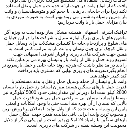
خدمات رسانی استفاده می کنند.هیچ شرکت باربری را نمی توان
یافت که از انواع وانت در جهت ارائه خدمات و حمل و نقل استفاده
نکند زیرا برای جابجایی بارهایی با حجم کم و متوسط،نیسان و وانت
بار بهترین وسیله به شمار می روند.بهتر است به صورت موردی به
بیان مزایای حمل بار با وانت بپردازیم:
ترافیک اشرفی اصفهانی همیشه مشکل ساز بوده است به ویژه اگر
ماشین های باربری بزرگ لوازم منزل یا شرکت ها را در این خیابا ن
های شلوغ و پرازدحام،جابه جا کنند.این مشکلات برای وسایل حمل
و نقل کوچک تری چون نیسان و وانت بار،به مراتب کمتر است.به
همین جهت شرکت های باربری و اتوبار اشرفی اصفهانی جهت
تسریع روند حمل و نقل از وانت بار و نیسان بهره می برند.این نکته
را باید در مد نظر داشت که هرچه روند جابه جایی و حمل بارسریع تر
انجام بگیرد،هزینه های باربری نهایی که مشتری باید پرداخت
کند،کمتر خواهد شد.
وانت بار و نیسان از جمله وسایل حمل و نقل با بدنه مستحکم با
قدرت حمل بارهای سنگین هستند.میزان استاندارد حمل بار با نیسان
2800 کیلو است اما دوبرابر این مقدار یعنی حدود 5000 کیلوگرم نیز
توسط زامیاد یا نیسان آبی به راحتی حمل می شود.قدرت حمل
بالایی که نیسان از آن بهره مند است حتی با وجود امکانات و ایمنی
پایین این وسیله،باعث شده که از اوایل تولید تا به الان پرفروش ترین
و محبوب ترین وانت ایرانی باقی بماند.به همین جهت امکان حمل
بارهای سنگین با زامیاد 24 امکان پذیر است و این یکی دیگر از دلایل
محبوبیت این وسیله نقیله در شرکت های باربری است.