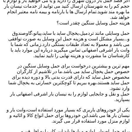
اگر قصد حمل بار درون شهری را دارید و یا می خواهید بار و لوازم با
حجم کم را به شهرستان ارسال کنید می توانید از خدمات نیسان بار
ما بهره مند شوید.تمام ارسال ها با بارنامه و بیمه نامه معتبر انجام
خواهد شد.
هزینه حمل وسایل سنگین چقدر است؟
حمل وسایلی مانند تردمیل،یخچال ساید با ساید،پیانو،گاوصندوق
و...بسیار مشکل است و هزینه حمل این وسایل به صورت توافقی
می باشد و معمولا به تعداد طبقات بستگی دارد.زمانی که شما با
وانت بار اشرفی اصفهانی تماس میگیرید درباره این موارد باید با
کارشناسان ما مشورت و هزینه نهایی را تایید نمایید.
مهم ترین و بیشترین درخواست برای حمل وسایل سنگین در
خصوص حمل یخچال ساید می باشد.ما در تلاشیم از کارگران
مخصوص حمل ساید که دارای قدرت بدنی بالا و دوره دیده برای
حمل ساید هستند،بهره ببریم تا کوچکترین خسارتی به یخچال شما
وارد نشود.
حمل و نقل و جابجایی لوازم را به نیسان بار اشرفی اصفهانی بار
بسپارید.
یکی از خودروهای باربری که بسیار مورد استفاده است،وانت بار و
نیسان بار ها می باشد.این خودروها برای حمل انواع کالا و اثاثیه و
لوازم منزل مورد استفاده قرار می گیرند.
برای حمل اصولی لوازم و بارها باید این کار را به اهل فن و