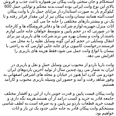
استحکام و جان سختی وانت پیکان نیز همواره باعث جذب و فروش
بالای این نوع وانت ایرانی بوده است.بدنه محکم و توانایی حمل 600
کیلوگرم بار به صورت استاندارد،از مزایای حمل بار با وانت پیکان
است.البته همانند نیسان،وانت پیکان نیز از این مقدار فراتر رفته و تا
یک تن و بیشتر،بارهای مختلفی را جابه جا می کند.
اثاث منزل،جهیزیه،لوازم شرکت ها و دفاتر،فروشگاه ها و کارخانه
ها در صورتی که در حجم پایین و متوسط خواهان جابه جایی لوازم
باشند،از وانت و نیسان بهره می برند.شرکت های باربری نیز برای
انتقال وسایلی در حجم کم این گونه وسایل نقلیه را به محل می
فرستند.درخواست کامیون برای جابه جایی لوازمی که به راحتی با
نیسان یا انواع وانت حمل می شود،فقط هزینه های باربری را
افزایش می دهد.
وانت باریا باردو از محبوب ترین وسایل حمل و نقل و باربری در
ایران به شمار می رود.چندین سال از تولید آخرین باردوهای ایران
خودرو می گذرد اما هنوز در خیابان و محله های اشرفی اصفهانی به
وفور شاهد رفت و آمد و حضور این وسیله باربری محبوب و کارآمد
هستیم.
وانت پیکان قیمت پایین و قدرت خوبی دارد از این رو اقشار مختلف
جامعه قادر به خرید و کسب درامد از آن هستند.هزینه نگه داری و
قیمت خرید قطعات باردو نیز پایین و به صرفه است.به لطف شاسی
مستحکم وانت پیکان قادر به جابه جایی حدود یک تن بار و اثاث
خواهیم بود.