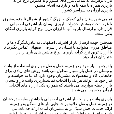
بار با ترانزیت به تمامی مرز های کشور و با کمترین نرخ کرایه
باربری همراه با بیمه نامه و بارنامه انجام میشود.
باربری ارزان به سراسر کشور
تمامی شهرستان های کوچک و بزرگ کشور از شمال تا جنوب،شرق
تا غرب تحت پوشش خدمات باربری نیسان بار اشرفی اصفهانی
قرار دارد و ارسال بار به آنها با ارزان ترین نرخ کرایه باربری امکان
پذیر است.
همچنین جهت ارسال بار از اشرفی اصفهانی به بنادر،لنگرگاه ها و
مناطق مرزی میتوانید با نیسان بار اشرفی اصفهانی تماس بگیرید تا
با ارزان ترین نرخ کرایه باربری انواع ماشین های باری را در
ختیارتان قرار دهد.
با توجه به نیاز مردم در زمینه حمل و نقل و باربری استفاده از وانت
و نیسان در حمل بار بسیار متداول می باشد.روش های زیادی برای
جابجایی کالا و محصولات مشتریان وجود دارد که بنا به خواسته و
نیاز خود می توانند هر یک را انتخاب نمایند.باربری وانت بار و نیسان
بار از جمله مواردی می باشند که همواره یکی از راه های انتخابی
ارزان محسوب می شوند.
باربری وانت بار وانت بار اشرفی اصفهانی با داشتن سابقه درخشان
در زمینه حمل و نقل علاوه بر جابجایی بار های سنگین،در زمینه
ارائه خدمات حمل سبک تر به مشتریان آماده ارائه خدمات می
باشد.برای کسب اطلاعات بیشتر در زمینه آشنایی با اصول اولیه