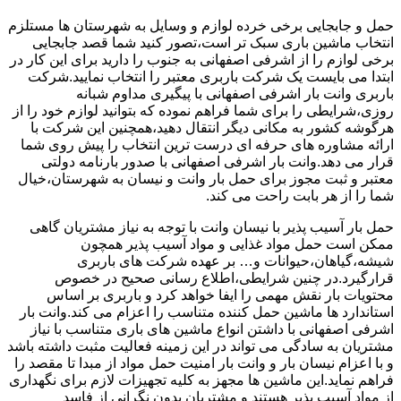
حمل و جابجایی برخی خرده لوازم و وسایل به شهرستان ها مستلزم
انتخاب ماشین باری سبک تر است،تصور کنید شما قصد جابجایی
برخی لوازم را از اشرفی اصفهانی به جنوب را دارید برای این کار در
ابتدا می بایست یک شرکت باربری معتبر را انتخاب نمایید.شرکت
باربری وانت بار اشرفی اصفهانی با پیگیری مداوم شبانه
روزی،شرایطی را برای شما فراهم نموده که بتوانید لوازم خود را از
هرگوشه کشور به مکانی دیگر انتقال دهید،همچنین این شرکت با
ارائه مشاوره های حرفه ای درست ترین انتخاب را پیش روی شما
قرار می دهد.وانت بار اشرفی اصفهانی با صدور بارنامه دولتی
معتبر و ثبت مجوز برای حمل بار وانت و نیسان به شهرستان،خیال
شما را از هر بابت راحت می کند.
حمل بار آسیب پذیر با نیسان وانت با توجه به نیاز مشتریان گاهی
ممکن است حمل مواد غذایی و مواد آسیب پذیر همچون
شیشه،گیاهان،حیوانات و… بر عهده شرکت های باربری
قرارگیرد.در چنین شرایطی،اطلاع رسانی صحیح در خصوص
محتویات بار نقش مهمی را ایفا خواهد کرد و باربری بر اساس
استاندارد ها ماشین حمل کننده متناسب را اعزام می کند.وانت بار
اشرفی اصفهانی با داشتن انواع ماشین های باری متناسب با نیاز
مشتریان به سادگی می تواند در این زمینه فعالیت مثبت داشته باشد
و با اعزام نیسان بار و وانت بار امنیت حمل مواد از مبدا تا مقصد را
فراهم نماید.این ماشین ها مجهز به کلیه تجهیزات لازم برای نگهداری
از مواد آسیب پذیر هستند و مشتریان بدون نگرانی از فاسد