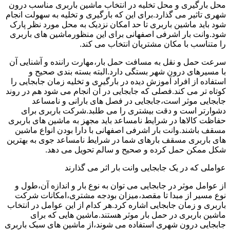
محل بارگیری و محل تخلیه در انتخاب ماشین باربری مناسب درون
شهری تاثیر می گذارد.برای این که بارگیری و تخلیه به سهولت انجام
شود باید ماشین باربری تا حد امکان نزدیک به محل مورد نظر پارک
شود.وانت بار اشرفی اصفهانی برای این منظورماشین های باربری
را متناسب با مکان مشتریان انتخاب می کند.
سرعت حمل و نقل به مسافت حمل بار،مهارت راننده و آشنایی آن
با مسیرهای درون شهر بستگی دارد.البته بسته بندی صحیح و
استفاده از افراد آموزش دیده در بارگیری و تخلیه زمان جابجایی را
کوتاه تر می کند.فصلی که جابجایی در آن انجام می شود هم در روند
جابجایی موثر است،جابجایی در فصل های بارانی و نامساعد
دشوارتر است و دقت بیشتری را می طلبد.شرکت باربری برای
حفاظت کالاها در شرایط نامساعد باید مجهز به ماشین های باربری
مسقف باشند.وانت بار اشرفی اصفهانی با دارا بودن انواع ماشین
های باربری مسقف بارهای شما در شرایط نامساعد جوی به بهترین
شکل ممکن حمل کرده و صحیح و سالم تحویل می دهد.
عواملی که در یک جابجایی وانت بار اثر می گذارند
از عوامل موثر در جابجایی می توان به نوع بار و اندازه آن،طول و
نوع مسیر از مبدا تا مقصد،میزان بودجه مشتری،امکانات شرکت
باربری و زمان جابجایی اشاره کرد.هر کدام از این عوامل در انتخاب
ماشین باربری در حمل بار موثر هستند.ماشین هایی که برای
جابجایی درون شهری استفاده می شوند،از ماشین های سبک باربری