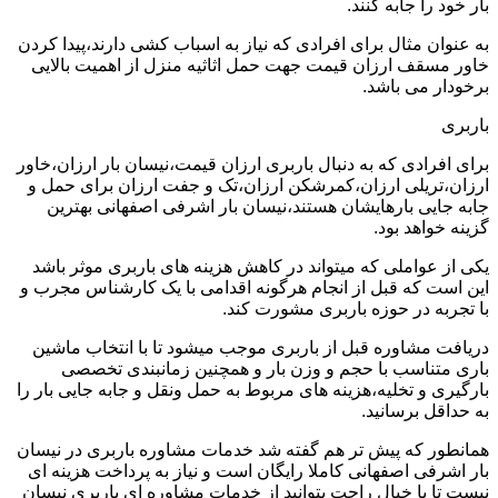
بار خود را جابه کنند.
به عنوان مثال برای افرادی که نیاز به اسباب کشی دارند،پیدا کردن
خاور مسقف ارزان قیمت جهت حمل اثاثیه منزل از اهمیت بالایی
برخودار می باشد.
باربری
برای افرادی که به دنبال باربری ارزان قیمت،نیسان بار ارزان،خاور
ارزان،تریلی ارزان،کمرشکن ارزان،تک و جفت ارزان برای حمل و
جابه جایی بارهایشان هستند،نیسان بار اشرفی اصفهانی بهترین
گزینه خواهد بود.
یکی از عواملی که میتواند در کاهش هزینه های باربری موثر باشد
این است که قبل از انجام هرگونه اقدامی با یک کارشناس مجرب و
با تجربه در حوزه باربری مشورت کند.
دریافت مشاوره قبل از باربری موجب میشود تا با انتخاب ماشین
باری متناسب با حجم و وزن بار و همچنین زمانبندی تخصصی
بارگیری و تخلیه،هزینه های مربوط به حمل ونقل و جابه جایی بار را
به حداقل برسانید.
همانطور که پیش تر هم گفته شد خدمات مشاوره باربری در نیسان
بار اشرفی اصفهانی کاملا رایگان است و نیاز به پرداخت هزینه ای
نیست تا با خیال راحت بتوانید از خدمات مشاوره ای باربری نیسان