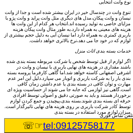
نوع وانت انتخابی
تنوع وانت در چندسال خیر در ایران بیشتر شده است و جدا از وانت
نیسان و وانت پیکان،مدل های دیگری مثل وانت پراید و وانت پژو با
مزایای خاصی به تولید رسیده اند.انتخاب هر کدام از این وانت ها
هزینه های معینی به همراه دارد.به طور مثال وانت پیکان هزینه
باربری کمتری به همراه دارد اما نیسان آبی به دلیل حجم بیشتری از
لوازم که در خود جا می دهد،نرخ بالاتری خواهد داشت.
خدمات بسته بندی اثاث منزل
اگر لوازم از قبل توسط شخص یا شرکت مربوطه بسته بندی شده
باشند مقداری در هزینه های نهایی باربری با نیسان و وانت در
اشرفی اصفهانی کاسته خواهد شد.اما گاهی کارفرما پروسه بسته
بندی بار را به شرکت باربری و اتوبار می سپارد.دلیل این امر عدم
مهارت و توان کافی در بسته بندی یا عدم داشتن زمان کافی
است.گاهی نیز لوازمی که جابه جا می شوند از حساسیت ویژه ای
برخوردار هستند و باید به صورتی دقیق و اصولی توسط افرادی
حرفه ای بسته بندی شوند.بسته بندی،پیچیدن و جمع کردن لوازم
توسط کادر شرکت باربری بر روی هزینه های نهایی تاثیرگذار است.
میزان لوازم مورد استفاده در بسته بندی
تلفن تماس فوری
در طول بسته بندی و بارگیری بار داخل نیسان و وانت نیاز به
☞☏
tel:09125758177
استفاده از وسایلی چون نایلکس،نایلون حبابدار،انواع