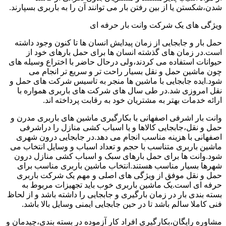
شدن،شکستن یا از بین رفتن بار می توانند آن را به باربری بسپارند.
ویژگی های یک شرکت وانت بار حرفه ای
حمل بار و جابجایی از زمان پیدایش انسان ها تا کنون وجود داشته
است.در زمان های گذشته انسان ها برای حمل بارهای خود از
حیوانات استفاده می کردند،ولی درحال حاضر با اختراع وسیله های
چون ماشین حمل و نقل بسیار راحت تر و سریع تر انجام می
شود.ایده جابجایی با ماشین ها منجر به تاسیس شرکت های حمل و
نقل امروزی شد.در طی سال های شرکت های باربری همواره با
ارائه خدمات بهتر به مشتریان خود به رقابت پرداخته اند.
وانت بار اشرفی اصفهانی با بکارگیری ماشین های باربری مدرن و
حمل و نقل،جابجایی کالاها و یا اسباب کشی منازل را دراشرفی
اصفهانی با هزینه مناسب انجام می دهد.در جابجایی درون شهری
ماشین باربری متناسب با حجم و تعداد اسباب و وسایل انتخاب می
شود.وانت ها برای حمل بارهای سبک و اسباب کشی منازل درون
شهرها بسیار مناسب هستند.انتخاب ماشین باربری مناسب برای
حمل و نقل موفق از ویژگی های اصلی و مهم یک شرکت باربری
حرفه ای است.یک ماشین باربری خوب باید تجهیزات مربوط به
بسته بندی بار در زمان بارگیری و جابجایی را داشته باشد و از لحاظ
فنی کاملا سالم باشد تا در حین جابجایی ایمنی وسایل بالا باشد.
مشاوره رایگان،بکارگیری افراد کار آزموده در بسته بندی،چیدمان و