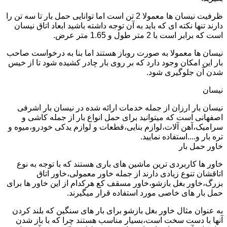
ظرفیت نیسان ها معمولا 2 تن است اما توانایی حمل بار تا سه تن را
دارند تنها نکته ای که باید به آن توجه داشته باشید ابعاد اتاق نیسان
است که برابر است با 2 متر طول و 1.65 متر عرض.
نیسان ها معمولا به صورت روباز هستند اما بنا به درخواست صاحب
بار این امکان وجود دارد که بر روی بار چادر کشیده شود تا از خیس
شدن آن جلوگیری شود.
نیسان
نیسان بار ارزان از جمله خدمات ارائه شده در نیسان بار اشرفی
اصفهانی است که میتوانید برای حمل انواع بار از جمله کاشی و
سرامیک،آهن آلات،لوازم بنایی،قطعات و لوازم یدکی خودرو،میوه و
تره بار و....استفاده نمایید.
خاور حمل بار
خاور ها کاربردی ترین ماشین های باری هستند که با توجه به نوع
اتاقشان تنوع زیادی دارند از جمله خاور معمولی،خاور اتاق
بزرگ،خاور بغل بازشو،خاور مسقف کع هرکدام از این خاور ها برای
حمل بار های خاصی مورد استفاده قرار میگیرند.
به عنوان مثال خاور بغل بازشو برای بار های سنگین که بلند کردن
آنها با دست سخت است،بسیار مناسب هستند چرا که با باز شدن