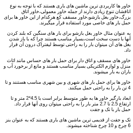
خاور ها کاربردی ترین ماشین های باری هستند که با توجه به نوع
اتاقشان تنوع زیادی دارند از جمله خاور معمولی،خاور اتاق
بزرگ،خاور بغل بازشو،خاور مسقف کع هرکدام از این خاور ها برای
حمل بار های خاصی مورد استفاده قرار میگیرند.
به عنوان مثال خاور بغل بازشو برای بار های سنگین که بلند کردن
آنها با دست سخت است،بسیار مناسب هستند چرا که با باز شدن
بغل های آن میتوان بار را به راحتی توسط لیفتراک درون آن قرار
داد.
خاور های مسقف و اتاق دار برای حمل بار های حساس مانند اثاث
منزل و لوازم الکتریکی بسیار مناسب هستند و مانع از برخورد آب و
باران به بار میشوند.
خاور ها برای حمل بار های شهری و بین شهری مناسب هستنند و تا
4 تن بار را به راحتی حمل میکنند.
ابعاد بارگیر خاور ها به طور متوسط برابر است با 4.5*2 متر و تا
ارتفاع 2.5 تا 2.7 متر بار را به راحتی میتوان روی آنها قرار داد.
حمل بار با تک و جفت
تک و جفت از قدیمی ترین ماشین های باری هستند که به عنوان بنز
6 چرخ و 10 چرخ شناخته میشوند.