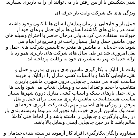
شدن،شکستن یا از بین رفتن بار می توانند آن را به باربری بسپارند.
ویژگی های یک شرکت وانت بار حرفه ای
حمل بار و جابجایی از زمان پیدایش انسان ها تا کنون وجود داشته
است.در زمان های گذشته انسان ها برای حمل بارهای خود از
حیوانات استفاده می کردند،ولی درحال حاضر با اختراع وسیله های
چون ماشین حمل و نقل بسیار راحت تر و سریع تر انجام می
شود.ایده جابجایی با ماشین ها منجر به تاسیس شرکت های حمل و
نقل امروزی شد.در طی سال های شرکت های باربری همواره با
ارائه خدمات بهتر به مشتریان خود به رقابت پرداخته اند.
وانت بار اتابک با بکارگیری ماشین های باربری مدرن و حمل و
نقل،جابجایی کالاها و یا اسباب کشی منازل را دراتابک با هزینه
مناسب انجام می دهد.در جابجایی درون شهری ماشین باربری
متناسب با حجم و تعداد اسباب و وسایل انتخاب می شود.وانت ها
برای حمل بارهای سبک و اسباب کشی منازل درون شهرها بسیار
مناسب هستند.انتخاب ماشین باربری مناسب برای حمل و نقل
موفق از ویژگی های اصلی و مهم یک شرکت باربری حرفه ای
است.یک ماشین باربری خوب باید تجهیزات مربوط به بسته بندی بار
در زمان بارگیری و جابجایی را داشته باشد و از لحاظ فنی کاملا
سالم باشد تا در حین جابجایی ایمنی وسایل بالا باشد.
مشاوره رایگان،بکارگیری افراد کار آزموده در بسته بندی،چیدمان و