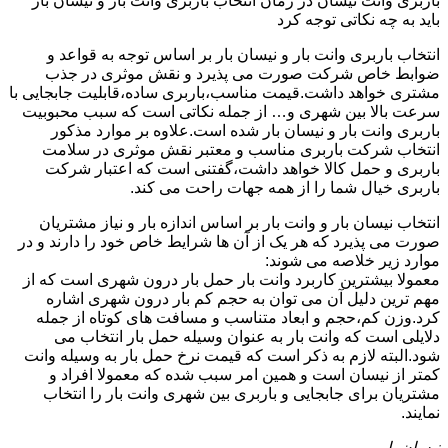
باربری وانت نیسان در زمان انتخاب باربری وانت بار و نیسان بار
باید به چه نکاتی توجه کرد
انتخاب باربری وانت بار و نیسان بار بر اساس توجه به قواعد و
ضوابط خاص شرکت صورت می پذیرد و نقش موثری در جذب
مشتری خواهد داشت.قیمت مناسب،باربری ساده،قابلیت جابجایی با
سرعت بالا بین شهری و… از جمله نکاتی است که سبب محبوبیت
باربری وانت بار و نیسان بار شده است.علاوه بر موارد مذکور
انتخاب شرکت باربری مناسب و معتبر نقش موثری در سلامت
باربری و حمل کالا خواهد داشت،گفتنی است که اعتبار شرکت
باربری خیال شما را از همه جهات راحت می کند.
انتخاب نیسان بار و وانت بار بر اساس اندازه بار و نیاز مشتریان
صورت می پذیرد که هر یک از آن ها شرایط خاص خود را دارند و در
موارد زیر خلاصه می شوند:
معمولا بیشترین کاربرد وانت بار حمل بار درون شهری است که از
مهم ترین دلیل آن می توان به حجم کم بار درون شهری اشاره
کرد.وزن کم،حجم و ابعاد متناسب و مسافت های کوتاه از جمله
دلایلی است که وانت بار به عنوان وسیله حمل بار انتخاب می
شود.البته لازم به ذکر است که قیمت نرخ حمل بار به وسیله وانت
کمتر از نیسان است و همین امر سبب شده که معمولا افراد و
مشتریان برای جابجایی و باربری بین شهری وانت بار را انتخاب
نمایند.
نیسان بار