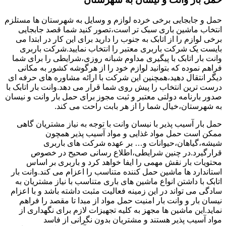
حمل و جابجایی برخی خرده لوازم و وسایل به شهرستان ها مستلزم
انتخاب ماشین باری سبک تر است،تصور کنید شما قصد جابجایی
برخی لوازم را از اتابک به جنوب را دارید برای این کار در ابتدا می
بایست یک شرکت باربری معتبر را انتخاب نمایید.شرکت باربری
وانت بار اتابک با پیگیری مداوم شبانه روزی،شرایطی را برای شما
فراهم نموده که بتوانید لوازم خود را از هرگوشه کشور به مکانی
دیگر انتقال دهید،همچنین این شرکت با ارائه مشاوره های حرفه ای
درست ترین انتخاب را پیش روی شما قرار می دهد.وانت بار اتابک با
صدور بارنامه دولتی معتبر و ثبت مجوز برای حمل بار وانت و نیسان
به شهرستان،خیال شما را از هر بابت راحت می کند.
حمل بار آسیب پذیر با نیسان وانت با توجه به نیاز مشتریان گاهی
ممکن است حمل مواد غذایی و مواد آسیب پذیر همچون
شیشه،گیاهان،حیوانات و… بر عهده شرکت های باربری
قرارگیرد.در چنین شرایطی،اطلاع رسانی صحیح در خصوص
محتویات بار نقش مهمی را ایفا خواهد کرد و باربری بر اساس
استاندارد ها ماشین حمل کننده متناسب را اعزام می کند.وانت بار
اتابک با داشتن انواع ماشین های باری متناسب با نیاز مشتریان به
سادگی می تواند در این زمینه فعالیت مثبت داشته باشد و با اعزام
نیسان بار و وانت بار امنیت حمل مواد از مبدا تا مقصد را فراهم
نماید.این ماشین ها مجهز به کلیه تجهیزات لازم برای نگهداری از
مواد آسیب پذیر هستند و مشتریان بدون نگرانی از فاسد