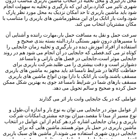
محل بارگیری و محل تخلیه در انتخاب ماشین باربری مناسب درون
شهری تاثیر می گذارد.برای این که بارگیری و تخلیه به سهولت انجام
شود باید ماشین باربری تا حد امکان نزدیک به محل مورد نظر پارک
شود.وانت بار اتابک برای این منظورماشین های باربری را متناسب با
مکان مشتریان انتخاب می کند.
سرعت حمل و نقل به مسافت حمل بار،مهارت راننده و آشنایی آن
با مسیرهای درون شهر بستگی دارد.البته بسته بندی صحیح و
استفاده از افراد آموزش دیده در بارگیری و تخلیه زمان جابجایی را
کوتاه تر می کند.فصلی که جابجایی در آن انجام می شود هم در روند
جابجایی موثر است،جابجایی در فصل های بارانی و نامساعد
دشوارتر است و دقت بیشتری را می طلبد.شرکت باربری برای
حفاظت کالاها در شرایط نامساعد باید مجهز به ماشین های باربری
مسقف باشند.وانت بار اتابک با دارا بودن انواع ماشین های باربری
مسقف بارهای شما در شرایط نامساعد جوی به بهترین شکل ممکن
حمل کرده و صحیح و سالم تحویل می دهد.
عواملی که در یک جابجایی وانت بار اثر می گذارند
از عوامل موثر در جابجایی می توان به نوع بار و اندازه آن،طول و
نوع مسیر از مبدا تا مقصد،میزان بودجه مشتری،امکانات شرکت
باربری و زمان جابجایی اشاره کرد.هر کدام از این عوامل در انتخاب
ماشین باربری در حمل بار موثر هستند.ماشین هایی که برای
جابجایی درون شهری استفاده می شوند،از ماشین های سبک باربری