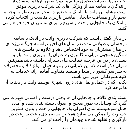
تخلیه بارها،ضمانت تحویل سالم و بدون نقص بارها و استفاده از
رانندگان با سابقه هم از ویژگی های یک شرکت باربری موفق
است.مشاورین وانت بار اتابک با حضور در محل مورد نظر با توجه به
حجم بار و مسافت جابجایی ماشین باربری مناسب را انتخاب کرده
و امکان یک جابجایی راحت و سریع را برای مشتریان خود فراهم می
کنند.
در پایان گفتنی است که شرکت باربری وانت بار اتابک با سابقه
درخشان و طولانی مدت در سال های اخیر توانسته جایگاه ویژه ای
در میان مشتریان به خود اختصاص دهد و علاوه بر ماشین های
سنگین همچون تریلی و کامیون به عنوان یک باربری وانت بار و
نیسان بار در این عرصه فعالیت های بسزایی داشته باشد،همچنین
شایان ذکر است که این کمپانی در زمینه حمل انواع کالا و محصولات
به سراسر کشور در مبدا و مقصد متفاوت آماده ارائه خدمات به
کلیه هموطنان عزیز می باشد.
نکاتی که در حمل و نقل های درون شهری توسط وانت بار باید به آن
ها توجه کرد
بسته بندی کالاها و جابجایی آن ها وقتی درست و اصولی صورت می
گیرد که وسایل به طور صحیح و اصولی بسته بندی شده و آماده
حمل شوند.بسته بندی اصولی یک جابجایی راحت و بدون کمترین
خسارت را ممکن می سازد.همچنین بسته بندی باعث سرعت در
بارگیری و تخلیه شده و چیدمان را راحت تر می کند.