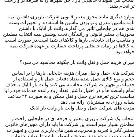
انتخاب می شوند تا جابجایی بار داخل شهرها را به صرفه تر و راحت
تر انجام دهند.
موارد دیگری مانند مجوز معتبر قانونی شرکت باربری،داشتن بیمه
نامه ماشین،مدرن و نو بودن ماشین ها،استفاده از تجهیزات بسته
بندی هم در جابجایی تاثیر می گذارند.وانت بار اتابک با داشتن
مجوزهای معتبر قانونی و رانندگان تحت پوشش بیمه انتخاب مطمئن
و مناسب برای جابجایی بارها و کالاهای شما است.در صورت آسیب
به کالاها در زمان جابجایی پرداخت خسارت بر عهده شرکت بیمه
خواهد بود.
میزان هزینه حمل و نقل وانت بار چگونه محاسبه می شود؟
شرکت های حمل و نقل میزان هزینه جابجایی بارها را بر اساس
حجم و نوع کالای حمل شده،تعداد دفعات حمل بار و استفاده از
خدمات و تجهیزات شرکت محاسبه می کنند.وانت بار اتابک با حذف
تمام واسطه ها و در اختیار داشتن تعداد زیاد راننده خدمات خود را با
مناسب ترین تعرفه نرخ حمل و نقل ممکن و به صورت ۲۴ ساعت
شبانه روزی به مشتریان ارائه می دهد.
مزیت های شرکت حمل و نقل وانت بار وانت بار اتابک
انتخاب یک شرکت باربری معتبر و حرفه ای در جابجایی راحت و
مطمئن بسیار مهم است.این شرکت ها باید دارای مجوزهای قانونی
معتبر،کادر با تجربه و مجرب،ماشین های باربری مدرن و تجهیزات
مناسب جهت بسته بندی صحیح و اصولی باشند تا بتوانند خدمات