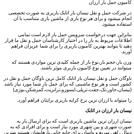
کامیون حمل بار ارزان
در شرکت حمل و نقل نیسان بار اتابک باربری به صورت تخصصی
انجام میشود و برای هر نوع باری از ماشین باری متناسب با آن
استفاده میشود.
بنابراین جهت درخواست سرویس حمل بار لازم است تمامی
اطلاعات مربوط به بار را در اختیار کارشناسان حمل و نقل ما قرار
دهید تا بتوانند بهترین کامیون باربری را برای شما عزیزان فراهم
آورند.
وزن بار،حجم بار،نوع بار از جمله کلیدی ترین مواردی هستند که
میتوانند در تعیین نوع کامیون باربری موثر باشند.
ناوگان حمل و نقل نیسان بار اتابک کامل ترین ناوگان حمل و نقل در
کشور است و هر نوع ماشینی که برای حمل بار شما مورد نیاز باشد
(نیسان،خاور،تک،جفت،تریلی،ایسوزو،ترانزیت،کمرشکن،بوژی)
را میتواند با ارزان ترین نرخ کرایه باربری برایتان فراهم آورد.
نیسان بار ارزان در اتابک
نیسان ارزان ترین ماشین باربری است که برای ارسال بار به
صورت شهری و بین شهری مورد نیاز است و برای افرادی که به
دنبال راهی سریع و وآسان برای جابه جایی بارهایشان هستند بهترین