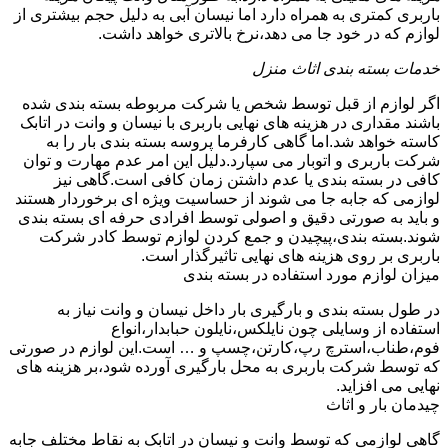
باربری کمتری به همراه دارد اما نیسان آبی به دلیل حجم بیشتری از
لوازم که در خود جا می دهد،نرخ بالاتری خواهد داشت.
خدمات بسته بندی اثاث منزل
اگر لوازم از قبل توسط شخص یا شرکت مربوطه بسته بندی شده
باشند مقداری در هزینه های نهایی باربری با نیسان و وانت در اتابک
کاسته خواهد شد.اما گاهی کارفرما پروسه بسته بندی بار را به
شرکت باربری و اتوبار می سپارد.دلیل این امر عدم مهارت و توان
کافی در بسته بندی یا عدم داشتن زمان کافی است.گاهی نیز
لوازمی که جابه جا می شوند از حساسیت ویژه ای برخوردار هستند
و باید به صورتی دقیق و اصولی توسط افرادی حرفه ای بسته بندی
شوند.بسته بندی،پیچیدن و جمع کردن لوازم توسط کادر شرکت
باربری بر روی هزینه های نهایی تاثیرگذار است.
میزان لوازم مورد استفاده در بسته بندی
در طول بسته بندی و بارگیری بار داخل نیسان و وانت نیاز به
استفاده از وسایلی چون نایلکس،نایلون حبابدار،انواع
فوم،طناب،استرچ رپ،کارتن،چسپ و … است.این لوازم در صورتی
که توسط شرکت باربری به محل بارگیری آورده شود،بر هزینه های
نهایی می افزاید.
چیدمان بار و اثاث
گاهی لوازمی که توسط وانت و نیسان در اتابک به نقاط مختلف جابه