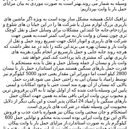
وسیله به شمار می روند.بهتر است به صورت موردی به بیان مزایای
حمل بار با وانت بپردازیم:
ترافیک اتابک همیشه مشکل ساز بوده است به ویژه اگر ماشین های
باربری بزرگ لوازم منزل یا شرکت ها را در این خیابا ن های شلوغ و
پرازدحام،جابه جا کنند.این مشکلات برای وسایل حمل و نقل کوچک
تری چون نیسان و وانت بار،به مراتب کمتر است.به همین جهت
شرکت های باربری و اتوبار اتابک جهت تسریع روند حمل و نقل از
وانت بار و نیسان بهره می برند.این نکته را باید در مد نظر داشت که
هرچه روند جابه جایی و حمل بارسریع تر انجام بگیرد،هزینه های
باربری نهایی که مشتری باید پرداخت کند،کمتر خواهد شد.
وانت بار و نیسان از جمله وسایل حمل و نقل با بدنه مستحکم با
قدرت حمل بارهای سنگین هستند.میزان استاندارد حمل بار با نیسان
2800 کیلو است اما دوبرابر این مقدار یعنی حدود 5000 کیلوگرم نیز
توسط زامیاد یا نیسان آبی به راحتی حمل می شود.قدرت حمل
بالایی که نیسان از آن بهره مند است حتی با وجود امکانات و ایمنی
پایین این وسیله،باعث شده که از اوایل تولید تا به الان پرفروش ترین
و محبوب ترین وانت ایرانی باقی بماند.به همین جهت امکان حمل
بارهای سنگین با زامیاد 24 امکان پذیر است و این یکی دیگر از دلایل
محبوبیت این وسیله نقیله در شرکت های باربری است.
استحکام و جان سختی وانت پیکان نیز همواره باعث جذب و فروش
بالای این نوع وانت ایرانی بوده است.بدنه محکم و توانایی حمل 600
کیلوگرم بار به صورت استاندارد،از مزایای حمل بار با وانت پیکان
است.البته همانند نیسان،وانت پیکان نیز از این مقدار فراتر رفته و تا