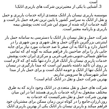
است
آشنایی با یکی از معتبرترین شرکت های باربری اتابک!
موسسه باربری نیسان بار اتابک متصدی ارائه خدمات باربری و حمل
و نقل از اتابک به سراسر کشور با پایین ترین تعرفه حمل بار است و
کلیه خدمات ارائه شده از سوی این شرکت تحت پوشش بیمه
باربری و بارنامه معتبر است.
شرکت حمل و نقل نیسان بار اتابک با دسترسی به سامانه حمل بار
اینترنتی بزرگترین ناوگان حمل و نقل شهری و بین شهری را در
اختیار دارد و با اتکا به آن صفر تا صد خدمات مورد نیاز برای جابه
جایی بار را برای صاحبین بار فراهم میکند به گونه ای که تمامی
مناطق شمالی،جنوبی،شرقی،غربی و مرکزی ایران تحت پوشش
خدمات باربری نیسان بار اتابک قرار دارد،تنها نکته ای که لازم است
بر روی آن تاکید داشته باشیم این است که مبدا بارگیری در نیسان
بار اتابک تنها از اتابک و حومه اتابک است و برای حمل بار از مبدا
سایر شهرستان ها سرویس نداریم.
بهترین شرکت حمل و نقل در اتابک کدام است؟
شرکت های حمل و نقل متعددی در اتابک وجود دارند که به طرق
مختلف مشغول به ارائه خدمات باربری هستند اما در این میان
بهترین شرکت حمل و نقل،شرکتیست که خدمات به
روز،ارزان،جامع را در کوتاه ترین زمان ممکن برای مشتریان خود
فراهم میکند و باربری نیسان بار اتابک یکی از بهترین باربری اتابک