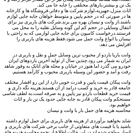
یک تن و بیشتر،بارهای مختلفی را جابه جا می کند.
اثاث منزل،جهیزیه،لوازم شرکت ها و دفاتر،فروشگاه ها و کارخانه
ها در صورتی که در حجم پایین و متوسط خواهان جابه جایی لوازم
باشند،از وانت و نیسان بهره می برند.شرکت های باربری نیز برای
انتقال وسایلی در حجم کم این گونه وسایل نقلیه را به محل می
فرستند.درخواست کامیون برای جابه جایی لوازمی که به راحتی با
نیسان یا انواع وانت حمل می شود،فقط هزینه های باربری را
افزایش می دهد.
وانت باریا باردو از محبوب ترین وسایل حمل و نقل و باربری در
ایران به شمار می رود.چندین سال از تولید آخرین باردوهای ایران
خودرو می گذرد اما هنوز در خیابان و محله های اتابک به وفور شاهد
رفت و آمد و حضور این وسیله باربری محبوب و کارآمد هستیم.
وانت پیکان قیمت پایین و قدرت خوبی دارد از این رو اقشار مختلف
جامعه قادر به خرید و کسب درامد از آن هستند.هزینه نگه داری و
قیمت خرید قطعات باردو نیز پایین و به صرفه است.به لطف شاسی
مستحکم وانت پیکان قادر به جابه جایی حدود یک تن بار و اثاث
خواهیم بود.
محاسبه هزینه های حمل بار با وانت و نیسان
شاید بخواهید برآوردی از هزینه های باربری برای حمل لوازم داشته
باشید یا با قیمت های متفاوتی از جانب برخی شرکت های باربری و
اتوبار مواجه شده اید.در این حالت اطلاع از نحوه محاسبه هزینه های