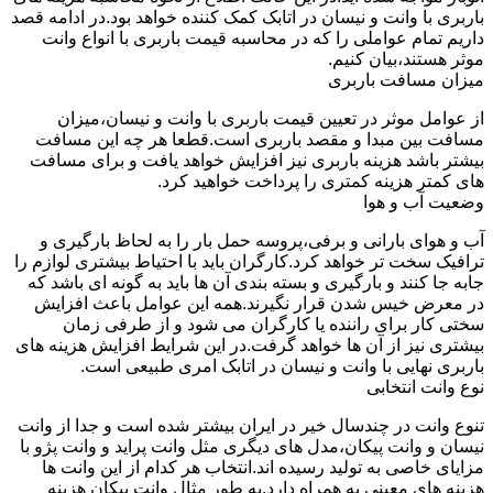
باربری با وانت و نیسان در اتابک کمک کننده خواهد بود.در ادامه قصد
داریم تمام عواملی را که در محاسبه قیمت باربری با انواع وانت
موثر هستند،بیان کنیم.
میزان مسافت باربری
از عوامل موثر در تعیین قیمت باربری با وانت و نیسان،میزان
مسافت بین مبدا و مقصد باربری است.قطعا هر چه این مسافت
بیشتر باشد هزینه باربری نیز افزایش خواهد یافت و برای مسافت
های کمتر هزینه کمتری را پرداخت خواهید کرد.
وضعیت آب و هوا
آب و هوای بارانی و برفی،پروسه حمل بار را به لحاظ بارگیری و
ترافیک سخت تر خواهد کرد.کارگران باید با احتیاط بیشتری لوازم را
جابه جا کنند و بارگیری و بسته بندی آن ها باید به گونه ای باشد که
در معرض خیس شدن قرار نگیرند.همه این عوامل باعث افزایش
سختی کار برای راننده یا کارگران می شود و از طرفی زمان
بیشتری نیز از آن ها خواهد گرفت.در این شرایط افزایش هزینه های
باربری نهایی با وانت و نیسان در اتابک امری طبیعی است.
نوع وانت انتخابی
تنوع وانت در چندسال خیر در ایران بیشتر شده است و جدا از وانت
نیسان و وانت پیکان،مدل های دیگری مثل وانت پراید و وانت پژو با
مزایای خاصی به تولید رسیده اند.انتخاب هر کدام از این وانت ها
هزینه های معینی به همراه دارد.به طور مثال وانت پیکان هزینه