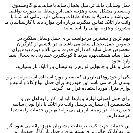
حمل وسایلی مانند تردمیل،یخچال ساید با ساید،پیانو،گاوصندوق
و...بسیار مشکل است و هزینه حمل این وسایل به صورت توافقی
می باشد و معمولا به تعداد طبقات بستگی دارد.زمانی که شما با
وانت بار اتابک تماس میگیرید درباره این موارد باید با کارشناسان ما
مشورت و هزینه نهایی را تایید نمایید.
مهم ترین و بیشترین درخواست برای حمل وسایل سنگین در
خصوص حمل یخچال ساید می باشد.ما در تلاشیم از کارگران
مخصوص حمل ساید که دارای قدرت بدنی بالا و دوره دیده برای
حمل ساید هستند،بهره ببریم تا کوچکترین خسارتی به یخچال شما
وارد نشود.
حمل و نقل و جابجایی لوازم را به نیسان بار اتابک بار بسپارید.
یکی از خودروهای باربری که بسیار مورد استفاده است،وانت بار و
نیسان بار ها می باشد.این خودروها برای حمل انواع کالا و اثاثیه و
لوازم منزل مورد استفاده قرار می گیرند.
برای حمل اصولی لوازم و بارها باید این کار را به اهل فن و
متخصصین آن بسپارید.پرسنل وانت بار اتابک با دارا بودن سابقه
چندین ساله در زمینه باربری می توانند بهترین خدمات را به شما
عرضه دارند.
این خدمات جهت کسب رضایت مشتریان عزیز ارائه می شود.اگر
نیاز به کارگر خالی برای بسته بندی و حمل بار،کاگر چیدمان و