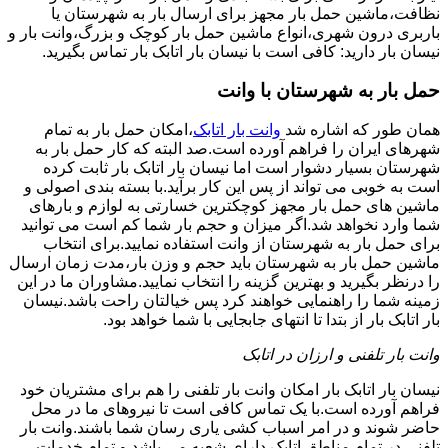
نظافت،ماشین حمل بار مجهز برای ارسال بار به شهرستان یا
باربری درون شهری،انواع ماشین حمل بار کوچک و بزرگ،وانت بار و
نیسان بار دارید: کافی است با نیسان بار اتابک بار تماس بگیرید.
حمل بار به شهرستان با وانت
همان طور که اشاره شد
وانت بار اتابک
،امکان حمل بار به تمام
شهرهای ایران را فراهم آورده است.صد البته که کار حمل بار به
شهرستان بسیار دشوار است اما نیسان بار اتابک بار ثابت کرده
است به خوبی می تواند از پس این کار برآید.با بسته بندی اصولی و
ماشین های حمل بار مجهز کوچکترین خسارتی به لوازم و بارهای
شما وارد نخواهد شد.اگر میزان و حجم بار شما کم است می توانید
برای حمل بار به شهرستان از وانت استفاده نمایید.برای انتخاب
ماشین حمل بار به شهرستان باید حجم و وزن بار،مدت زمان ارسال
را درنظر بگیرید و بهترین گزینه را انتخاب نمایید.مشاوران ما در این
زمینه شما را راهنمایی خواهند کرد پس خیالتان راحت باشد.نیسان
بار اتابک بار از بتدا تا انتهای جابجایی با شما خواهد بود.
وانت بار تلفنی و ارزان در اتابک
نیسان بار اتابک بار امکان وانت بار تلفنی را هم برای مشتریان خود
فراهم آورده است.با یک تماس کافی است تا نیروهای ما در محل
حاضر شوند و در امر اسباب کشی یاری رسان شما باشند.وانت بار
تلفنی در تمام مناطق اتابک دارای شعبه می باشد و تمام خدمات