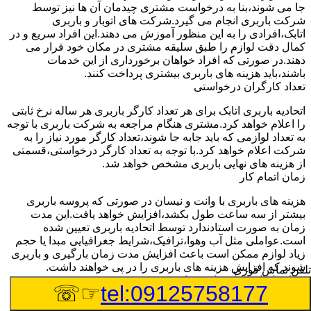
جا می شوند،بنا به درخواست مشتری چیدمان آن ها نیز توسط
شرکت باربری انجام می گیرد.شرکت های اتوبار و باربری
اتابک،افرادی را به این منظور آموزش می دهند.این افراد سریع و در
کمال دقت لوازم را طبق سلیقه مشتری در مکان خود قرار می
دهند.در صورتی که افراد خواهان برخورداری از این خدمات
باشند،باید هزینه های باربری بیشتری پرداخت کنند.
تعداد کارگران درخواستی
اتحادیه باربری اتابک برای هر تعداد کارگر باربری هر ساله نرخ ثابتی
را اعلام خواهد کرد.مشتری هنگام مراجعه به شرکت باربری با توجه
به تعداد لوازمی که باید جابه جا شوند،تعداد کارگر مورد نیاز را به
شرکت اعلام خواهد کرد.با توجه به تعداد کارگر درخواستی،قسمتی
از هزینه های نهایی باربری مشخص خواهد شد.
زمان اتمام کار
هزینه های باربری با وانت و نیسان در صورتی که پروسه باربری
بیشتر از سه ساعت طول بکشد،افزایش خواهد یافت.این مدت
زمان به صورت استادندارد توسط اتحادیه باربری تعیین شده
است.عواملی مثل آب وهوا،ترافیک،شرایط جغرافیایی مبدا یا حجم
زیاد لوازم ممکن است باعث افزایش مدت زمان بارگیری و باربری
شوند که افزایش هزینه های باربری را در پی خواهند داشت.
تلفن تماس فوری
تعداد طبقات ساختمان مبدا و مقصد
☞☏
tel:09125758177
وانت ها بارهای مختلفی را از نقاط مختلف بارگیری کرده و به سایر