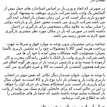
در صورتی که ابعاد و وزن بار بر اساس استاندارد های حمل بیش از
گنجایش یک وانت باشد،شرکت باربری موظف به پیشنهاد کردن
خودرو باری دیگر است که در این زمان نیسان بار انتخاب ایده آلی
می باشد.شرکت باربری می بایست مجوز حمل بار و بارنامه دولتی
را صادر نماید به علاوه مکان مشخصی برای بارگیری در اختیار
داشته باشد.در صورتی که بار در مکان مورد نظر مشتری بارگیری
شود لازم به صدور رسید می باشد.
چنانچه برخی مشتریان بدون توجه به موارد فوق و صرفا به جهت
پرداخت هزینه کمتر کالا یا محصولات خود را به ماشین باربری ناآشنا
بسپارد مسئولیت کلیه مشکلات پیش آمده با خود آن ها می
باشد.شرکت باربری وانت بار اتابک با داشتن رانندگان مجرب و کار
آزموده با بسته بندی و بارچینی درست بار از بروز هر گونه اتفاق غیر
مترقبه همچون گمشدن بار،آسیب به کالا و غیره جلوگیری می کند.
با توجه به موارد عنوان شده،از دیگر نکاتی که نقش موثر در انتخاب
باربری وانت بار و نیسان بار دارد نوع بار و کالا است،به عنوان مثال
برای باربری بار آسیب پذیر استحکام نیسان بار حرف اول را خواهد
زد این در حالی است که برای جابجایی لوازم سبک می توانید از وانت
بار استفاده نمایید.توجه داشته باشید که حتما بار های شکستنی را
باید به اطلاع شرکت برسانید.
حمل بار وانت و نیسان به شهرستان