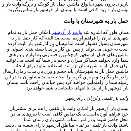
باربری درون شهری،انواع ماشین حمل بار کوچک و بزرگ،وانت بار و
نیسان بار دارید: کافی است با نیسان بار آذرشهر بار تماس بگیرید.
حمل بار به شهرستان با وانت
همان طور که اشاره شد
وانت بار آذرشهر
،امکان حمل بار به تمام
شهرهای ایران را فراهم آورده است.صد البته که کار حمل بار به
شهرستان بسیار دشوار است اما نیسان بار آذرشهر بار ثابت کرده
است به خوبی می تواند از پس این کار برآید.با بسته بندی اصولی و
ماشین های حمل بار مجهز کوچکترین خسارتی به لوازم و بارهای
شما وارد نخواهد شد.اگر میزان و حجم بار شما کم است می توانید
برای حمل بار به شهرستان از وانت استفاده نمایید.برای انتخاب
ماشین حمل بار به شهرستان باید حجم و وزن بار،مدت زمان ارسال
را درنظر بگیرید و بهترین گزینه را انتخاب نمایید.مشاوران ما در این
زمینه شما را راهنمایی خواهند کرد پس خیالتان راحت باشد.نیسان
بار آذرشهر بار از بتدا تا انتهای جابجایی با شما خواهد بود.
وانت بار تلفنی و ارزان در آذرشهر
نیسان بار آذرشهر بار امکان وانت بار تلفنی را هم برای مشتریان
خود فراهم آورده است.با یک تماس کافی است تا نیروهای ما در
محل حاضر شوند و در امر اسباب کشی یاری رسان شما
باشند.وانت بار تلفنی در تمام مناطق آذرشهر دارای شعبه می باشد
و تمام خدمات باربری و حمل بار را با بهترین کیفیت به شما ارائه