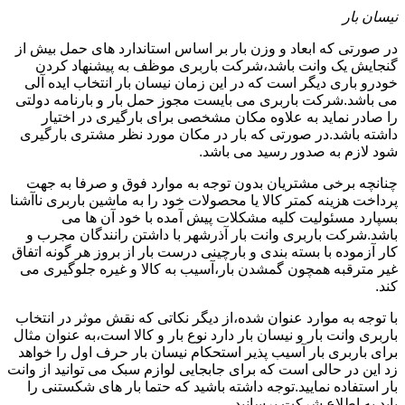
نیسان بار
در صورتی که ابعاد و وزن بار بر اساس استاندارد های حمل بیش از
گنجایش یک وانت باشد،شرکت باربری موظف به پیشنهاد کردن
خودرو باری دیگر است که در این زمان نیسان بار انتخاب ایده آلی
می باشد.شرکت باربری می بایست مجوز حمل بار و بارنامه دولتی
را صادر نماید به علاوه مکان مشخصی برای بارگیری در اختیار
داشته باشد.در صورتی که بار در مکان مورد نظر مشتری بارگیری
شود لازم به صدور رسید می باشد.
چنانچه برخی مشتریان بدون توجه به موارد فوق و صرفا به جهت
پرداخت هزینه کمتر کالا یا محصولات خود را به ماشین باربری ناآشنا
بسپارد مسئولیت کلیه مشکلات پیش آمده با خود آن ها می
باشد.شرکت باربری وانت بار آذرشهر با داشتن رانندگان مجرب و
کار آزموده با بسته بندی و بارچینی درست بار از بروز هر گونه اتفاق
غیر مترقبه همچون گمشدن بار،آسیب به کالا و غیره جلوگیری می
کند.
با توجه به موارد عنوان شده،از دیگر نکاتی که نقش موثر در انتخاب
باربری وانت بار و نیسان بار دارد نوع بار و کالا است،به عنوان مثال
برای باربری بار آسیب پذیر استحکام نیسان بار حرف اول را خواهد
زد این در حالی است که برای جابجایی لوازم سبک می توانید از وانت
بار استفاده نمایید.توجه داشته باشید که حتما بار های شکستنی را
باید به اطلاع شرکت برسانید.