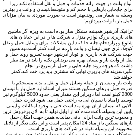
انواع وانت در جهت ارائه خدمات و حمل و نقل استفاده نکند زیرا
برای جابجایی بارهایی با حجم کم و متوسط،نیسان و وانت بار بهترین
وسیله به شمار می روند.بهتر است به صورت موردی به بیان مزایای
حمل بار با وانت بپردازیم:
ترافیک آذرشهر همیشه مشکل ساز بوده است به ویژه اگر ماشین
های باربری بزرگ لوازم منزل یا شرکت ها را در این خیابا ن های
شلوغ و پرازدحام،جابه جا کنند.این مشکلات برای وسایل حمل و نقل
کوچک تری چون نیسان و وانت بار،به مراتب کمتر است.به همین
جهت شرکت های باربری و اتوبار آذرشهر جهت تسریع روند حمل و
نقل از وانت بار و نیسان بهره می برند.این نکته را باید در مد نظر
داشت که هرچه روند جابه جایی و حمل بارسریع تر انجام
بگیرد،هزینه های باربری نهایی که مشتری باید پرداخت کند،کمتر
خواهد شد.
وانت بار و نیسان از جمله وسایل حمل و نقل با بدنه مستحکم با
قدرت حمل بارهای سنگین هستند.میزان استاندارد حمل بار با نیسان
2800 کیلو است اما دوبرابر این مقدار یعنی حدود 5000 کیلوگرم نیز
توسط زامیاد یا نیسان آبی به راحتی حمل می شود.قدرت حمل
بالایی که نیسان از آن بهره مند است حتی با وجود امکانات و ایمنی
پایین این وسیله،باعث شده که از اوایل تولید تا به الان پرفروش ترین
و محبوب ترین وانت ایرانی باقی بماند.به همین جهت امکان حمل
بارهای سنگین با زامیاد 24 امکان پذیر است و این یکی دیگر از دلایل
محبوبیت این وسیله نقیله در شرکت های باربری است.
استحکام و جان سختی وانت پیکان نیز همواره باعث جذب و فروش