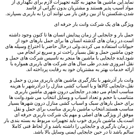
نماید.این ماشین ها مجهز به کلیه تجهیزات لازم برای نگهداری از
مواد آسیب پذیر هستند و مشتریان بدون نگرانی از فاسد
شدن،شکستن یا از بین رفتن بار می توانند آن را به باربری بسپارند.
ویژگی های یک شرکت وانت بار حرفه ای
حمل بار و جابجایی از زمان پیدایش انسان ها تا کنون وجود داشته
است.در زمان های گذشته انسان ها برای حمل بارهای خود از
حیوانات استفاده می کردند،ولی درحال حاضر با اختراع وسیله های
چون ماشین حمل و نقل بسیار راحت تر و سریع تر انجام می
شود.ایده جابجایی با ماشین ها منجر به تاسیس شرکت های حمل و
نقل امروزی شد.در طی سال های شرکت های باربری همواره با
ارائه خدمات بهتر به مشتریان خود به رقابت پرداخته اند.
وانت بار آذرشهر با بکارگیری ماشین های باربری مدرن و حمل و
نقل،جابجایی کالاها و یا اسباب کشی منازل را درآذرشهر با هزینه
مناسب انجام می دهد.در جابجایی درون شهری ماشین باربری
متناسب با حجم و تعداد اسباب و وسایل انتخاب می شود.وانت ها
برای حمل بارهای سبک و اسباب کشی منازل درون شهرها بسیار
مناسب هستند.انتخاب ماشین باربری مناسب برای حمل و نقل
موفق از ویژگی های اصلی و مهم یک شرکت باربری حرفه ای
است.یک ماشین باربری خوب باید تجهیزات مربوط به بسته بندی بار
در زمان بارگیری و جابجایی را داشته باشد و از لحاظ فنی کاملا
سالم باشد تا در حین جابجایی ایمنی وسایل بالا باشد.