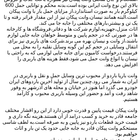
بالای این نوع وانت ایرانی بوده است.بدنه محکم و توانایی حمل 600
کیلوگرم بار به صورت استاندارد،از مزایای حمل بار با وانت پیکان
است.البته همانند نیسان،وانت پیکان نیز از این مقدار فراتر رفته و تا
یک تن و بیشتر،بارهای مختلفی را جابه جا می کند.
اثاث منزل،جهیزیه،لوازم شرکت ها و دفاتر،فروشگاه ها و کارخانه
ها در صورتی که در حجم پایین و متوسط خواهان جابه جایی لوازم
باشند،از وانت و نیسان بهره می برند.شرکت های باربری نیز برای
انتقال وسایلی در حجم کم این گونه وسایل نقلیه را به محل می
فرستند.درخواست کامیون برای جابه جایی لوازمی که به راحتی با
نیسان یا انواع وانت حمل می شود،فقط هزینه های باربری را
افزایش می دهد.
وانت باریا باردو از محبوب ترین وسایل حمل و نقل و باربری در
ایران به شمار می رود.چندین سال از تولید آخرین باردوهای ایران
خودرو می گذرد اما هنوز در خیابان و محله های آذرشهر به وفور
شاهد رفت و آمد و حضور این وسیله باربری محبوب و کارآمد
هستیم.
وانت پیکان قیمت پایین و قدرت خوبی دارد از این رو اقشار مختلف
جامعه قادر به خرید و کسب درامد از آن هستند.هزینه نگه داری و
قیمت خرید قطعات باردو نیز پایین و به صرفه است.به لطف شاسی
مستحکم وانت پیکان قادر به جابه جایی حدود یک تن بار و اثاث
خواهیم بود.
محاسبه هزینه های حمل بار با وانت و نیسان