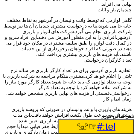
نهایی می افزاید.
چیدمان بار و اثاث
گاهی لوازمی که توسط وانت و نیسان در آذرشهر به نقاط مختلف
جابه جا می شوند،بنا به درخواست مشتری چیدمان آن ها نیز توسط
شرکت باربری انجام می گیرد.شرکت های اتوبار و باربری
آذرشهر،افرادی را به این منظور آموزش می دهند.این افراد سریع و
در کمال دقت لوازم را طبق سلیقه مشتری در مکان خود قرار می
دهند.در صورتی که افراد خواهان برخورداری از این خدمات
باشند،باید هزینه های باربری بیشتری پرداخت کنند.
تعداد کارگران درخواستی
اتحادیه باربری آذرشهر برای هر تعداد کارگر باربری هر ساله نرخ
ثابتی را اعلام خواهد کرد.مشتری هنگام مراجعه به شرکت باربری با
توجه به تعداد لوازمی که باید جابه جا شوند،تعداد کارگر مورد نیاز را
به شرکت اعلام خواهد کرد.با توجه به تعداد کارگر
درخواستی،قسمتی از هزینه های نهایی باربری مشخص خواهد شد.
زمان اتمام کار
هزینه های باربری با وانت و نیسان در صورتی که پروسه باربری
بیشتر از سه ساعت طول بکشد،افزایش خواهد یافت.این مدت
تلفن تماس فوری
زمان به صورت استادندارد توسط اتحادیه باربری تعیین شده
☞☏
tel:#
است.عواملی مثل آب وهوا،ترافیک،شرایط جغرافیایی مبدا یا حجم
زیاد لوازم ممکن است باعث افزایش مدت زمان بارگیری و باربری