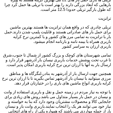
بارهایی که ابعاد بزرگی دارند را بهتر است با تریلی ها حمل کرد چرا
که طول بارگیر تریلی حدودا 12.5 متر است.
ترانزیت
تریلی چادری که در واقع همان ترانزیت ها هستند بهترین ماشین
برای حمل بار های صادراتی هستند و قابلیت پلمپ شدن دارند.حمل
بار با ترانزیت به تمامی مرز های کشور و با کمترین نرخ کرایه
باربری همراه با بیمه نامه و بارنامه انجام میشود.
باربری ارزان به سراسر کشور
تمامی شهرستان های کوچک و بزرگ کشور از شمال تا جنوب،شرق
تا غرب تحت پوشش خدمات باربری نیسان بار آذرشهر قرار دارد و
ارسال بار به آنها با ارزان ترین نرخ کرایه باربری امکان پذیر است.
همچنین جهت ارسال بار از آذرشهر به بنادر،لنگرگاه ها و مناطق
مرزی میتوانید با نیسان بار آذرشهر تماس بگیرید تا با ارزان ترین نرخ
کرایه باربری انواع ماشین های باری را در ختیارتان قرار دهد.
با توجه به نیاز مردم در زمینه حمل و نقل و باربری استفاده از وانت
و نیسان در حمل بار بسیار متداول می باشد.روش های زیادی برای
جابجایی کالا و محصولات مشتریان وجود دارد که بنا به خواسته و
نیاز خود می توانند هر یک را انتخاب نمایند.باربری وانت بار و نیسان
بار از جمله مواردی می باشند که همواره یکی از راه های انتخابی