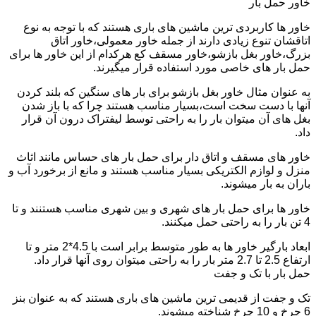
خاور حمل بار
خاور ها کاربردی ترین ماشین های باری هستند که با توجه به نوع
اتاقشان تنوع زیادی دارند از جمله خاور معمولی،خاور اتاق
بزرگ،خاور بغل بازشو،خاور مسقف کع هرکدام از این خاور ها برای
حمل بار های خاصی مورد استفاده قرار میگیرند.
به عنوان مثال خاور بغل بازشو برای بار های سنگین که بلند کردن
آنها با دست سخت است،بسیار مناسب هستند چرا که با باز شدن
بغل های آن میتوان بار را به راحتی توسط لیفتراک درون آن قرار
داد.
خاور های مسقف و اتاق دار برای حمل بار های حساس مانند اثاث
منزل و لوازم الکتریکی بسیار مناسب هستند و مانع از برخورد آب و
باران به بار میشوند.
خاور ها برای حمل بار های شهری و بین شهری مناسب هستنند و تا
4 تن بار را به راحتی حمل میکنند.
ابعاد بارگیر خاور ها به طور متوسط برابر است با 4.5*2 متر و تا
ارتفاع 2.5 تا 2.7 متر بار را به راحتی میتوان روی آنها قرار داد.
حمل بار با تک و جفت
تک و جفت از قدیمی ترین ماشین های باری هستند که به عنوان بنز
6 چرخ و 10 چرخ شناخته میشوند.