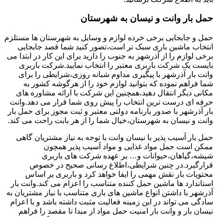
حمل بار وانت و نیسان به شهرستان
حمل و جابجایی برخی خرده لوازم و وسایل به شهرستان ها مستلزم
انتخاب ماشین باری سبک تر است،تصور کنید شما قصد جابجایی
برخی لوازم را از آذرشهر به جنوب را دارید برای این کار در ابتدا می
بایست یک شرکت باربری معتبر را انتخاب نمایید.شرکت باربری
وانت بار آذرشهر با پیگیری مداوم شبانه روزی،شرایطی را برای
شما فراهم نموده که بتوانید لوازم خود را از هرگوشه کشور به
مکانی دیگر انتقال دهید،همچنین این شرکت با ارائه مشاوره های
حرفه ای درست ترین انتخاب را پیش روی شما قرار می دهد.وانت
بار آذرشهر با صدور بارنامه دولتی معتبر و ثبت مجوز برای حمل بار
وانت و نیسان به شهرستان،خیال شما را از هر بابت راحت می کند.
حمل بار آسیب پذیر با نیسان وانت با توجه به نیاز مشتریان گاهی
ممکن است حمل مواد غذایی و مواد آسیب پذیر همچون
شیشه،گیاهان،حیوانات و… بر عهده شرکت های باربری
قرارگیرد.در چنین شرایطی،اطلاع رسانی صحیح در خصوص
محتویات بار نقش مهمی را ایفا خواهد کرد و باربری بر اساس
استاندارد ها ماشین حمل کننده متناسب را اعزام می کند.وانت بار
آذرشهر با داشتن انواع ماشین های باری متناسب با نیاز مشتریان به
سادگی می تواند در این زمینه فعالیت مثبت داشته باشد و با اعزام
نیسان بار و وانت بار امنیت حمل مواد از مبدا تا مقصد را فراهم