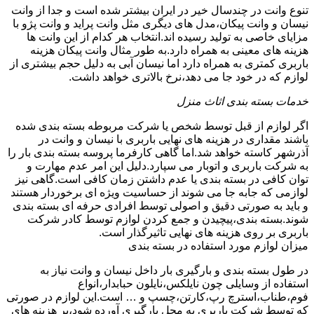
تنوع وانت در چندسال خیر در ایران بیشتر شده است و جدا از وانت
نیسان و وانت پیکان،مدل های دیگری مثل وانت پراید و وانت پژو با
مزایای خاصی به تولید رسیده اند.انتخاب هر کدام از این وانت ها
هزینه های معینی به همراه دارد.به طور مثال وانت پیکان هزینه
باربری کمتری به همراه دارد اما نیسان آبی به دلیل حجم بیشتری از
لوازم که در خود جا می دهد،نرخ بالاتری خواهد داشت.
خدمات بسته بندی اثاث منزل
اگر لوازم از قبل توسط شخص یا شرکت مربوطه بسته بندی شده
باشند مقداری در هزینه های نهایی باربری با نیسان و وانت در
آذرشهر کاسته خواهد شد.اما گاهی کارفرما پروسه بسته بندی بار را
به شرکت باربری و اتوبار می سپارد.دلیل این امر عدم مهارت و
توان کافی در بسته بندی یا عدم داشتن زمان کافی است.گاهی نیز
لوازمی که جابه جا می شوند از حساسیت ویژه ای برخوردار هستند
و باید به صورتی دقیق و اصولی توسط افرادی حرفه ای بسته بندی
شوند.بسته بندی،پیچیدن و جمع کردن لوازم توسط کادر شرکت
باربری بر روی هزینه های نهایی تاثیرگذار است.
میزان لوازم مورد استفاده در بسته بندی
در طول بسته بندی و بارگیری بار داخل نیسان و وانت نیاز به
استفاده از وسایلی چون نایلکس،نایلون حبابدار،انواع
فوم،طناب،استرچ رپ،کارتن،چسپ و … است.این لوازم در صورتی
که توسط شرکت باربری به محل بارگیری آورده شود،بر هزینه های