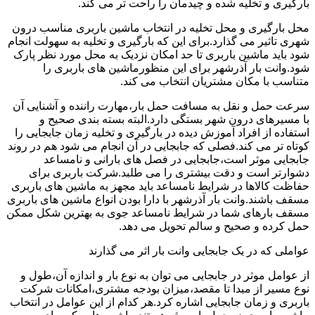
بارگیری و تخلیه شده و چیدمان را راحت تر می کند.
محل بارگیری و محل تخلیه در انتخاب ماشین باربری مناسب درون
شهری تاثیر می گذارد.برای این که بارگیری و تخلیه به سهولت انجام
شود باید ماشین باربری تا حد امکان نزدیک به محل مورد نظر پارک
شود.وانت بار آذرشهر برای این منظورماشین های باربری را
متناسب با مکان مشتریان انتخاب می کند.
سرعت حمل و نقل به مسافت حمل بار،مهارت راننده و آشنایی آن
با مسیرهای درون شهر بستگی دارد.البته بسته بندی صحیح و
استفاده از افراد آموزش دیده در بارگیری و تخلیه زمان جابجایی را
کوتاه تر می کند.فصلی که جابجایی در آن انجام می شود هم در روند
جابجایی موثر است،جابجایی در فصل های بارانی و نامساعد
دشوارتر است و دقت بیشتری را می طلبد.شرکت باربری برای
حفاظت کالاها در شرایط نامساعد باید مجهز به ماشین های باربری
مسقف باشند.وانت بار آذرشهر با دارا بودن انواع ماشین های باربری
مسقف بارهای شما در شرایط نامساعد جوی به بهترین شکل ممکن
حمل کرده و صحیح و سالم تحویل می دهد.
عواملی که در یک جابجایی وانت بار اثر می گذارند
از عوامل موثر در جابجایی می توان به نوع بار و اندازه آن،طول و
نوع مسیر از مبدا تا مقصد،میزان بودجه مشتری،امکانات شرکت
باربری و زمان جابجایی اشاره کرد.هر کدام از این عوامل در انتخاب