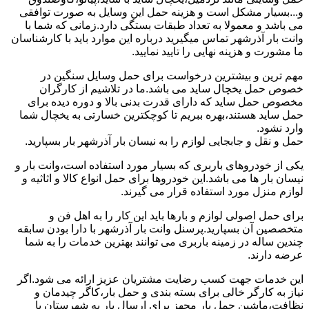
و...بسیار مشکل است و هزینه حمل این وسایل به صورت توافقی
می باشد و معمولا به تعداد طبقات بستگی دارد.زمانی که شما با
وانت بار آذرشهر تماس میگیرید درباره این موارد باید با کارشناسان
ما مشورت و هزینه نهایی را تایید نمایید.
مهم ترین و بیشترین درخواست برای حمل وسایل سنگین در
خصوص حمل یخچال ساید می باشد.ما در تلاشیم از کارگران
مخصوص حمل ساید که دارای قدرت بدنی بالا و دوره دیده برای
حمل ساید هستند،بهره ببریم تا کوچکترین خسارتی به یخچال شما
وارد نشود.
حمل و نقل و جابجایی لوازم را به نیسان بار آذرشهر بار بسپارید.
یکی از خودروهای باربری که بسیار مورد استفاده است،وانت بار و
نیسان بار ها می باشد.این خودروها برای حمل انواع کالا و اثاثیه و
لوازم منزل مورد استفاده قرار می گیرند.
برای حمل اصولی لوازم و بارها باید این کار را به اهل فن و
متخصصین آن بسپارید.پرسنل وانت بار آذرشهر با دارا بودن سابقه
چندین ساله در زمینه باربری می توانند بهترین خدمات را به شما
عرضه دارند.
این خدمات جهت کسب رضایت مشتریان عزیز ارائه می شود.اگر
نیاز به کارگر خالی برای بسته بندی و حمل بار،کاگر چیدمان و
نظافت،ماشین حمل بار مجهز برای ارسال بار به شهرستان یا