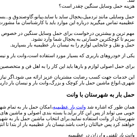
شد.
هزینه حمل وسایل سنگین چقدر است؟
حمل وسایلی مانند تردمیل،یخچال ساید با ساید،پیانو،گاوصندوق و...ب
عظیمیه تماس میگیرید درباره این موارد باید با کارشناسان ما مشورت و ه
مهم ترین و بیشترین درخواست برای حمل وسایل سنگین در خصوص حمل 
ببریم تا کوچکترین خسارتی به یخچال شما وارد نشود.
حمل و نقل و جابجایی لوازم را به نیسان بار عظیمیه بار بسپارید.
یکی از خودروهای باربری که بسیار مورد استفاده است،وانت بار و نیسان
برای حمل اصولی لوازم و بارها باید این کار را به اهل فن و متخصصین 
این خدمات جهت کسب رضایت مشتریان عزیز ارائه می شود.اگر نیاز به
شهری،انواع ماشین حمل بار کوچک و بزرگ،وانت بار و نیسان بار دارید:
حمل بار به شهرستان با وانت
همان طور که اشاره شد
وانت بار عظیمیه
،امکان حمل بار به تمام شه
خوبی می تواند از پس این کار برآید.با بسته بندی اصولی و ماشین ها
شهرستان از وانت استفاده نمایید.برای انتخاب ماشین حمل بار به شهرست
خواهند کرد پس خیالتان راحت باشد.نیسان بار عظیمیه بار از بتدا تا انت
وانت بار تلفنی و ارزان در عظیمیه