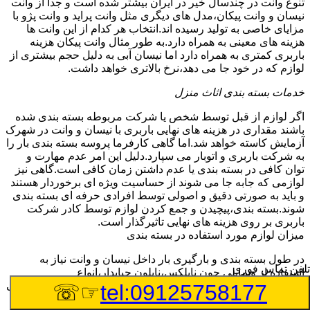
تنوع وانت در چندسال خیر در ایران بیشتر شده است و جدا از وانت
نیسان و وانت پیکان،مدل های دیگری مثل وانت پراید و وانت پژو با
مزایای خاصی به تولید رسیده اند.انتخاب هر کدام از این وانت ها
هزینه های معینی به همراه دارد.به طور مثال وانت پیکان هزینه
باربری کمتری به همراه دارد اما نیسان آبی به دلیل حجم بیشتری از
لوازم که در خود جا می دهد،نرخ بالاتری خواهد داشت.
خدمات بسته بندی اثاث منزل
اگر لوازم از قبل توسط شخص یا شرکت مربوطه بسته بندی شده
باشند مقداری در هزینه های نهایی باربری با نیسان و وانت در شهرک
آزمایش کاسته خواهد شد.اما گاهی کارفرما پروسه بسته بندی بار را
به شرکت باربری و اتوبار می سپارد.دلیل این امر عدم مهارت و
توان کافی در بسته بندی یا عدم داشتن زمان کافی است.گاهی نیز
لوازمی که جابه جا می شوند از حساسیت ویژه ای برخوردار هستند
و باید به صورتی دقیق و اصولی توسط افرادی حرفه ای بسته بندی
شوند.بسته بندی،پیچیدن و جمع کردن لوازم توسط کادر شرکت
باربری بر روی هزینه های نهایی تاثیرگذار است.
میزان لوازم مورد استفاده در بسته بندی
در طول بسته بندی و بارگیری بار داخل نیسان و وانت نیاز به
تلفن تماس فوری
استفاده از وسایلی چون نایلکس،نایلون حبابدار،انواع
فوم،طناب،استرچ رپ،کارتن،چسپ و … است.این لوازم در صورتی
☞☏
tel:09125758177
که توسط شرکت باربری به محل بارگیری آورده شود،بر هزینه های