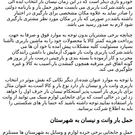
خودرو باری دیگر است که در این زمان نیسان بار انتخاب ایده آلی
می باشد.شرکت باربری می بایست مجوز حمل بار و بارنامه دولتی
را صادر نماید به علاوه مکان مشخصی برای بارگیری در اختیار
داشته باشد.در صورتی که بار در مکان مورد نظر مشتری بارگیری
شود لازم به صدور رسید می باشد.
چنانچه برخی مشتریان بدون توجه به موارد فوق و صرفا به جهت
پرداخت هزینه کمتر کالا یا محصولات خود را به ماشین باربری ناآشنا
بسپارد مسئولیت کلیه مشکلات پیش آمده با خود آن ها می
باشد.شرکت باربری وانت بار شهرک آزمایش با داشتن رانندگان
مجرب و کار آزموده با بسته بندی و بارچینی درست بار از بروز هر
گونه اتفاق غیر مترقبه همچون گمشدن بار،آسیب به کالا و غیره
جلوگیری می کند.
با توجه به موارد عنوان شده،از دیگر نکاتی که نقش موثر در انتخاب
باربری وانت بار و نیسان بار دارد نوع بار و کالا است،به عنوان مثال
برای باربری بار آسیب پذیر استحکام نیسان بار حرف اول را خواهد
زد این در حالی است که برای جابجایی لوازم سبک می توانید از وانت
بار استفاده نمایید.توجه داشته باشید که حتما بار های شکستنی را
باید به اطلاع شرکت برسانید.
حمل بار وانت و نیسان به شهرستان
حمل و جابجایی برخی خرده لوازم و وسایل به شهرستان ها مستلزم