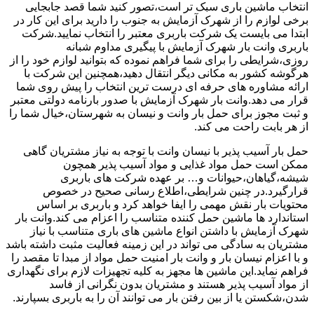
انتخاب ماشین باری سبک تر است،تصور کنید شما قصد جابجایی
برخی لوازم را از شهرک آزمایش به جنوب را دارید برای این کار در
ابتدا می بایست یک شرکت باربری معتبر را انتخاب نمایید.شرکت
باربری وانت بار شهرک آزمایش با پیگیری مداوم شبانه
روزی،شرایطی را برای شما فراهم نموده که بتوانید لوازم خود را از
هرگوشه کشور به مکانی دیگر انتقال دهید،همچنین این شرکت با
ارائه مشاوره های حرفه ای درست ترین انتخاب را پیش روی شما
قرار می دهد.وانت بار شهرک آزمایش با صدور بارنامه دولتی معتبر
و ثبت مجوز برای حمل بار وانت و نیسان به شهرستان،خیال شما را
از هر بابت راحت می کند.
حمل بار آسیب پذیر با نیسان وانت با توجه به نیاز مشتریان گاهی
ممکن است حمل مواد غذایی و مواد آسیب پذیر همچون
شیشه،گیاهان،حیوانات و… بر عهده شرکت های باربری
قرارگیرد.در چنین شرایطی،اطلاع رسانی صحیح در خصوص
محتویات بار نقش مهمی را ایفا خواهد کرد و باربری بر اساس
استاندارد ها ماشین حمل کننده متناسب را اعزام می کند.وانت بار
شهرک آزمایش با داشتن انواع ماشین های باری متناسب با نیاز
مشتریان به سادگی می تواند در این زمینه فعالیت مثبت داشته باشد
و با اعزام نیسان بار و وانت بار امنیت حمل مواد از مبدا تا مقصد را
فراهم نماید.این ماشین ها مجهز به کلیه تجهیزات لازم برای نگهداری
از مواد آسیب پذیر هستند و مشتریان بدون نگرانی از فاسد
شدن،شکستن یا از بین رفتن بار می توانند آن را به باربری بسپارند.