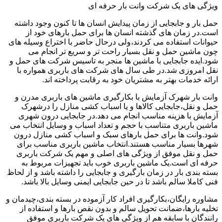
ویژگی های یک شرکت وانت بار حرفه ای
حمل بار و جابجایی از زمان پیدایش انسان ها تا کنون وجود داشته
است.در زمان های گذشته انسان ها برای حمل بارهای خود از
حیوانات استفاده می کردند،ولی درحال حاضر با اختراع وسیله های
چون ماشین حمل و نقل بسیار راحت تر و سریع تر انجام می
شود.ایده جابجایی با ماشین ها منجر به تاسیس شرکت های حمل و
نقل امروزی شد.در طی سال های شرکت های باربری همواره با
ارائه خدمات بهتر به مشتریان خود به رقابت پرداخته اند.
وانت بار شهرک آزمایش با بکارگیری ماشین های باربری مدرن و
حمل و نقل،جابجایی کالاها و یا اسباب کشی منازل را درشهرک
آزمایش با هزینه مناسب انجام می دهد.در جابجایی درون شهری
ماشین باربری متناسب با حجم و تعداد اسباب و وسایل انتخاب می
شود.وانت ها برای حمل بارهای سبک و اسباب کشی منازل درون
شهرها بسیار مناسب هستند.انتخاب ماشین باربری مناسب برای
حمل و نقل موفق از ویژگی های اصلی و مهم یک شرکت باربری
حرفه ای است.یک ماشین باربری خوب باید تجهیزات مربوط به
بسته بندی بار در زمان بارگیری و جابجایی را داشته باشد و از لحاظ
فنی کاملا سالم باشد تا در حین جابجایی ایمنی وسایل بالا باشد.
مشاوره رایگان،بکارگیری افراد کار آزموده در بسته بندی،چیدمان و
تخلیه بارها،ضمانت تحویل سالم و بدون نقص بارها و استفاده از
رانندگان با سابقه هم از ویژگی های یک شرکت باربری موفق