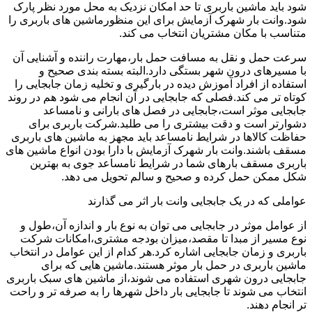
شود باید ماشین باربری تا حد امکان نزدیک به محل مورد نظر پارک
شود.وانت بار شهرک آزمایش برای این منظورماشین های باربری را
متناسب با مکان مشتریان انتخاب می کند.
سرعت حمل و نقل به مسافت حمل بار،مهارت راننده و آشنایی آن
با مسیرهای درون شهر بستگی دارد.البته بسته بندی صحیح و
استفاده از افراد آموزش دیده در بارگیری و تخلیه زمان جابجایی را
کوتاه تر می کند.فصلی که جابجایی در آن انجام می شود هم در روند
جابجایی موثر است،جابجایی در فصل های بارانی و نامساعد
دشوارتر است و دقت بیشتری را می طلبد.شرکت باربری برای
حفاظت کالاها در شرایط نامساعد باید مجهز به ماشین های باربری
مسقف باشند.وانت بار شهرک آزمایش با دارا بودن انواع ماشین های
باربری مسقف بارهای شما در شرایط نامساعد جوی به بهترین
شکل ممکن حمل کرده و صحیح و سالم تحویل می دهد.
عواملی که در یک جابجایی وانت بار اثر می گذارند
از عوامل موثر در جابجایی می توان به نوع بار و اندازه آن،طول و
نوع مسیر از مبدا تا مقصد،میزان بودجه مشتری،امکانات شرکت
باربری و زمان جابجایی اشاره کرد.هر کدام از این عوامل در انتخاب
ماشین باربری در حمل بار موثر هستند.ماشین هایی که برای
جابجایی درون شهری استفاده می شوند،از ماشین های سبک باربری
انتخاب می شوند تا جابجایی بار داخل شهرها را به صرفه تر و راحت
تر انجام دهند.