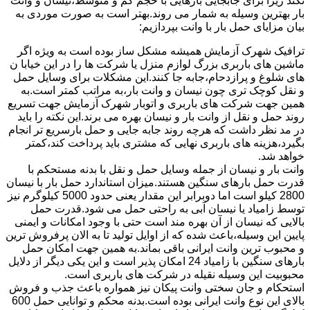
نکند زیرا برای جابجایی بارهایی با حجم کم و متوسط،نیسان و وانت
بار بهترین وسیله به شمار می روند.بهتر است به صورت موردی به
بیان مزایای حمل بار با وانت بپردازیم:
ترافیک شهرک آزمایش همیشه مشکل ساز بوده است به ویژه اگر
ماشین های باربری بزرگ لوازم منزل یا شرکت ها را در این خیابا ن
های شلوغ و پرازدحام،جابه جا کنند.این مشکلات برای وسایل حمل
و نقل کوچک تری چون نیسان و وانت بار،به مراتب کمتر است.به
همین جهت شرکت های باربری و اتوبار شهرک آزمایش جهت تسریع
روند حمل و نقل از وانت بار و نیسان بهره می برند.این نکته را باید
در مد نظر داشت که هرچه روند جابه جایی و حمل بارسریع تر انجام
بگیرد،هزینه های باربری نهایی که مشتری باید پرداخت کند،کمتر
خواهد شد.
وانت بار و نیسان از جمله وسایل حمل و نقل با بدنه مستحکم با
قدرت حمل بارهای سنگین هستند.میزان استاندارد حمل بار با نیسان
2800 کیلو است اما دوبرابر این مقدار یعنی حدود 5000 کیلوگرم نیز
توسط زامیاد یا نیسان آبی به راحتی حمل می شود.قدرت حمل
بالایی که نیسان از آن بهره مند است حتی با وجود امکانات و ایمنی
پایین این وسیله،باعث شده که از اوایل تولید تا به الان پرفروش ترین
و محبوب ترین وانت ایرانی باقی بماند.به همین جهت امکان حمل
بارهای سنگین با زامیاد 24 امکان پذیر است و این یکی دیگر از دلایل
محبوبیت این وسیله نقیله در شرکت های باربری است.
استحکام و جان سختی وانت پیکان نیز همواره باعث جذب و فروش
بالای این نوع وانت ایرانی بوده است.بدنه محکم و توانایی حمل 600