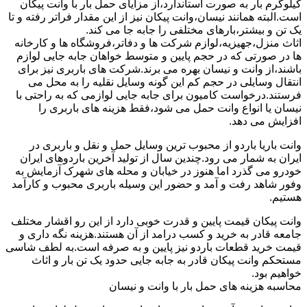
کیلوگرم بار به صورت استاندارد،از مزایای حمل بار با وانت پیکان
است.البته همانند نیسان،وانت پیکان نیز از این مقدار فراتر رفته و تا
یک تن و بیشتر،بارهای مختلفی را جابه جا می کند.
اثاث منزل،جهیزیه،لوازم شرکت ها و دفاتر،فروشگاه ها و کارخانه
ها در صورتی که در حجم پایین و متوسط خواهان جابه جایی لوازم
باشند،از وانت و نیسان بهره می برند.شرکت های باربری نیز برای
انتقال وسایلی در حجم کم این گونه وسایل نقلیه را به محل می
فرستند.درخواست کامیون برای جابه جایی لوازمی که به راحتی با
نیسان یا انواع وانت حمل می شود،فقط هزینه های باربری را
افزایش می دهد.
وانت باریا باردو از محبوب ترین وسایل حمل و نقل و باربری در
ایران به شمار می رود.چندین سال از تولید آخرین باردوهای ایران
خودرو می گذرد اما هنوز در خیابان و محله های شهرک آزمایش به
وفور شاهد رفت و آمد و حضور این وسیله باربری محبوب و کارآمد
هستیم.
وانت پیکان قیمت پایین و قدرت خوبی دارد از این رو اقشار مختلف
جامعه قادر به خرید و کسب درامد از آن هستند.هزینه نگه داری و
قیمت خرید قطعات باردو نیز پایین و به صرفه است.به لطف شاسی
مستحکم وانت پیکان قادر به جابه جایی حدود یک تن بار و اثاث
خواهیم بود.
محاسبه هزینه های حمل بار با وانت و نیسان