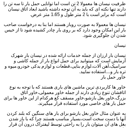
ظرفیت نیسان ها معمولا 2 تن است اما توانایی حمل بار تا سه تن را
دارند تنها نکته ای که باید به آن توجه داشته باشید ابعاد اتاق نیسان
است که برابر است با 2 متر طول و 1.65 متر عرض.
نیسان ها معمولا به صورت روباز هستند اما بنا به درخواست صاحب
بار این امکان وجود دارد که بر روی بار چادر کشیده شود تا از خیس
شدن آن جلوگیری شود.
نیسان
نیسان بار ارزان از جمله خدمات ارائه شده در نیسان بار شهرک
آزمایش است که میتوانید برای حمل انواع بار از جمله کاشی و
سرامیک،آهن آلات،لوازم بنایی،قطعات و لوازم یدکی خودرو،میوه و
تره بار و....استفاده نمایید.
خاور حمل بار
خاور ها کاربردی ترین ماشین های باری هستند که با توجه به نوع
اتاقشان تنوع زیادی دارند از جمله خاور معمولی،خاور اتاق
بزرگ،خاور بغل بازشو،خاور مسقف کع هرکدام از این خاور ها برای
حمل بار های خاصی مورد استفاده قرار میگیرند.
به عنوان مثال خاور بغل بازشو برای بار های سنگین که بلند کردن
آنها با دست سخت است،بسیار مناسب هستند چرا که با باز شدن
بغل های آن میتوان بار را به راحتی توسط لیفتراک درون آن قرار