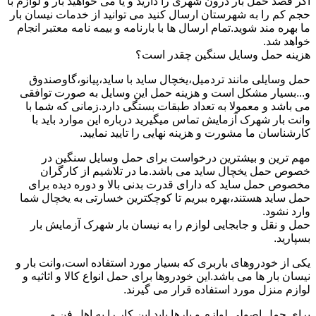
اگر قصد حمل بار درون شهری را دارید و یا می خواهید بار و لوازم با
حجم کم را به شهرستان ارسال کنید می توانید از خدمات نیسان بار
ما بهره مند شوید.تمام ارسال ها با بارنامه و بیمه نامه معتبر انجام
خواهد شد.
هزینه حمل وسایل سنگین چقدر است؟
حمل وسایلی مانند تردمیل،یخچال ساید با ساید،پیانو،گاوصندوق
و...بسیار مشکل است و هزینه حمل این وسایل به صورت توافقی
می باشد و معمولا به تعداد طبقات بستگی دارد.زمانی که شما با
وانت بار شهرک آزمایش تماس میگیرید درباره این موارد باید با
کارشناسان ما مشورت و هزینه نهایی را تایید نمایید.
مهم ترین و بیشترین درخواست برای حمل وسایل سنگین در
خصوص حمل یخچال ساید می باشد.ما در تلاشیم از کارگران
مخصوص حمل ساید که دارای قدرت بدنی بالا و دوره دیده برای
حمل ساید هستند،بهره ببریم تا کوچکترین خسارتی به یخچال شما
وارد نشود.
حمل و نقل و جابجایی لوازم را به نیسان بار شهرک آزمایش بار
بسپارید.
یکی از خودروهای باربری که بسیار مورد استفاده است،وانت بار و
نیسان بار ها می باشد.این خودروها برای حمل انواع کالا و اثاثیه و
لوازم منزل مورد استفاده قرار می گیرند.
برای حمل اصولی لوازم و بارها باید این کار را به اهل فن و