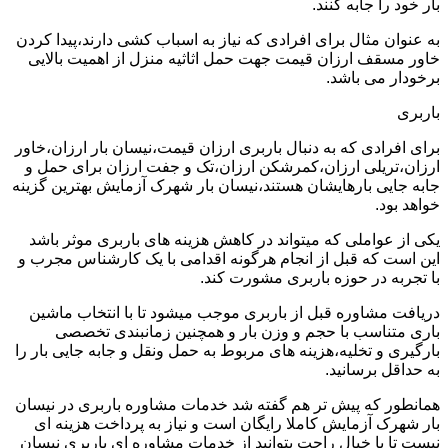
بار خود را جابه کنند.
به عنوان مثال برای افرادی که نیاز به اسباب کشی دارند،پیدا کردن
خاور مسقف ارزان قیمت جهت حمل اثاثیه منزل از اهمیت بالایی
برخودار می باشد.
باربری
برای افرادی که به دنبال باربری ارزان قیمت،نیسان بار ارزان،خاور
ارزان،تریلی ارزان،کمرشکن ارزان،تک و جفت ارزان برای حمل و
جابه جایی بارهایشان هستند،نیسان بار شهرک آزمایش بهترین گزینه
خواهد بود.
یکی از عواملی که میتواند در کاهش هزینه های باربری موثر باشد
این است که قبل از انجام هرگونه اقدامی با یک کارشناس مجرب و
با تجربه در حوزه باربری مشورت کند.
دریافت مشاوره قبل از باربری موجب میشود تا با انتخاب ماشین
باری متناسب با حجم و وزن بار و همچنین زمانبندی تخصصی
بارگیری و تخلیه،هزینه های مربوط به حمل ونقل و جابه جایی بار را
به حداقل برسانید.
همانطور که پیش تر هم گفته شد خدمات مشاوره باربری در نیسان
بار شهرک آزمایش کاملا رایگان است و نیاز به پرداخت هزینه ای
نیست تا با خیال راحت بتوانید از خدمات مشاوره ای باربری نیسان