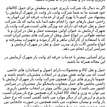
اگر به دنبال یک شرکت باربری خوب و مطمئن برای حمل کالاهای
خود هستند ما به شما شرکت وانت بار وانت بار شهرک آزمایش را
پیشنهاد می کنیم،تا با بهره گیری از خدمات حرفه ای این اتوبار به
راحتی حمل بارهای خود را انجام دهید.ابتدا باید بدانید که یک شرکت
حمل و نقل حرفه ای دارای چه ویژگی هایی است،شرکت وانت بار
شهرک آزمایش به عنوان اولین موسسه حمل و نقل در ایران و با
سابقه طولانی در انواع حمل ونقل از شرکت های معتبر ایران است
که با استفاده از کارکنان ماهر و کار آزموده و تجهیزات پیشرفته و
انواع ماشین آلات باری مدرن حمل و نقل در شهرک آزمایش و
سراسر ایران انجام می دهد.
برای آشنایی بیشتر با خدمات حرفه ای وانت بار شهرک آزمایش در
این مقاله همراه ما باشید.
حمل و نقل کالا و محصولات،دارای اصول و استاندارد های خاصی
است که می توانند نقش موثری در انتخاب مشتریان داشته باشند و
عموما باربری های بزرگ همچون شرکت وانت بار شهرک آزمایش با
داشتن ماشین های حمل متفاوت،پاسخگو نیاز مشتریان در سراسر
کشور می باشد.از مهم ترین نکاتی موثر در انتخاب ماشین باربری
می توان به وزن و ابعاد کالا اشاره کرد،همچنین نوع بار،میزان آسیب
پذیری و ارزش آن از دیگر موارد می باشد.گفتنی است که نرخ حمل
بار وانت و نیسان متفاوت می باشد همچنین در صورت جابجایی بین
شهر و دورن شهر نیز نرخ متفاوتی را باید پرداخت کرد.