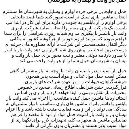
حمل و جابجایی برخی خرده لوازم و وسایل به شهرستان ها مستلزم
انتخاب ماشین باری سبک تر است،تصور کنید شما قصد جابجایی
برخی لوازم را از بابلسر به جنوب را دارید برای این کار در ابتدا می
بایست یک شرکت باربری معتبر را انتخاب نمایید.شرکت باربری
وانت بار بابلسر با پیگیری مداوم شبانه روزی،شرایطی را برای شما
فراهم نموده که بتوانید لوازم خود را از هرگوشه کشور به مکانی
دیگر انتقال دهید،همچنین این شرکت با ارائه مشاوره های حرفه ای
درست ترین انتخاب را پیش روی شما قرار می دهد.وانت بار بابلسر
با صدور بارنامه دولتی معتبر و ثبت مجوز برای حمل بار وانت و
نیسان به شهرستان،خیال شما را از هر بابت راحت می کند.
حمل بار آسیب پذیر با نیسان وانت با توجه به نیاز مشتریان گاهی
ممکن است حمل مواد غذایی و مواد آسیب پذیر همچون
شیشه،گیاهان،حیوانات و… بر عهده شرکت های باربری
قرارگیرد.در چنین شرایطی،اطلاع رسانی صحیح در خصوص
محتویات بار نقش مهمی را ایفا خواهد کرد و باربری بر اساس
استاندارد ها ماشین حمل کننده متناسب را اعزام می کند.وانت بار
بابلسر با داشتن انواع ماشین های باری متناسب با نیاز مشتریان به
سادگی می تواند در این زمینه فعالیت مثبت داشته باشد و با اعزام
نیسان بار و وانت بار امنیت حمل مواد از مبدا تا مقصد را فراهم
نماید.این ماشین ها مجهز به کلیه تجهیزات لازم برای نگهداری از
مواد آسیب پذیر هستند و مشتریان بدون نگرانی از فاسد