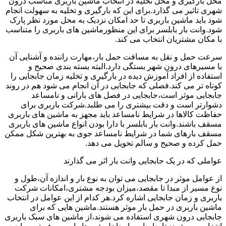
محل بارگیری و محل تخلیه در انتخاب ماشین باربری مناسب درون
شهری تاثیر می گذارد.برای این که بارگیری و تخلیه به سهولت انجام
شود باید ماشین باربری تا حد امکان نزدیک به محل مورد نظر پارک
شود.وانت بار بابلسر برای این منظورماشین های باربری را متناسب
با مکان مشتریان انتخاب می کند.
سرعت حمل و نقل به مسافت حمل بار،مهارت راننده و آشنایی آن
با مسیرهای درون شهر بستگی دارد.البته بسته بندی صحیح و
استفاده از افراد آموزش دیده در بارگیری و تخلیه زمان جابجایی را
کوتاه تر می کند.فصلی که جابجایی در آن انجام می شود هم در روند
جابجایی موثر است،جابجایی در فصل های بارانی و نامساعد
دشوارتر است و دقت بیشتری را می طلبد.شرکت باربری برای
حفاظت کالاها در شرایط نامساعد باید مجهز به ماشین های باربری
مسقف باشند.وانت بار بابلسر با دارا بودن انواع ماشین های باربری
مسقف بارهای شما در شرایط نامساعد جوی به بهترین شکل ممکن
حمل کرده و صحیح و سالم تحویل می دهد.
عواملی که در یک جابجایی وانت بار اثر می گذارند
از عوامل موثر در جابجایی می توان به نوع بار و اندازه آن،طول و
نوع مسیر از مبدا تا مقصد،میزان بودجه مشتری،امکانات شرکت
باربری و زمان جابجایی اشاره کرد.هر کدام از این عوامل در انتخاب
ماشین باربری در حمل بار موثر هستند.ماشین هایی که برای
جابجایی درون شهری استفاده می شوند،از ماشین های سبک باربری