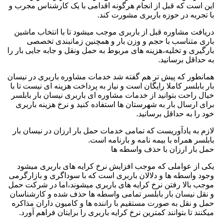
این است که قبل از انجام هرگونه اقدامی با یک کارشناس مجرب و
با تجربه در حوزه باربری مشورت کند.
دریافت مشاوره قبل از باربری موجب میشود تا با انتخاب ماشین
باری متناسب با حجم و وزن بار و همچنین زمانبندی تخصصی
بارگیری و تخلیه،هزینه های مربوط به حمل ونقل و جابه جایی بار را
به حداقل برسانید.
همانطور که پیش تر هم گفته شد خدمات مشاوره باربری در نیسان
بار بابلسر کاملا رایگان است و نیاز به پرداخت هزینه ای نیست تا با
خیال راحت بتوانید از خدمات مشاوره ای باربری نیسان بار بابلسر
برای ارسال بار به شهرستان ها استفاده کنید و نرخ هزینه باربری
خود را به حداقل برسانید.
لازم به یادآوریست که تمامی خدمات حمل بار ارزان در نیسان بار
بابلسر همراه با بیمه نامه و بارنامه است.
حمل بار ارزان با حذف واسطه ها
یکی از عواملی که موجب افزایش نرخ کرایه های باربری میشود
وجود واسطه ها و دلالان باربری است که با سوداگری و بازارگرمی
موجب بالا رفتن نرخ کرایه های باربری میشوند،اما در شرکت حمل
و نقل نیسان بار بابلسر تمامی واسطه ها حذف شده و کارشناسان
حمل و نقل به صورت مستقیم با راننده ها و کامیون داران مذاکره
میکنند تا بتوانند کمترین نرخ کرایه باربری را برایتان فراهم آورد.