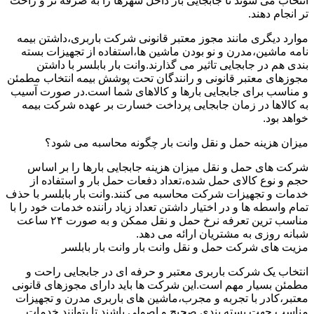
انتخاب می شوند تا جابجایی بار داخل شهرها را به صرفه تر و راحت
تر انجام دهند.
موارد دیگری مانند مجوز معتبر قانونی شرکت باربری،داشتن بیمه
نامه ماشین،مدرن و نو بودن ماشین ها،استفاده از تجهیزات بسته
بندی هم در جابجایی تاثیر می گذارند.وانت بار بابلسر با داشتن
مجوزهای معتبر قانونی و رانندگان تحت پوشش بیمه انتخاب مطمئن
و مناسب برای جابجایی بارها و کالاهای شما است.در صورت آسیب
به کالاها در زمان جابجایی پرداخت خسارت بر عهده شرکت بیمه
خواهد بود.
میزان هزینه حمل و نقل وانت بار چگونه محاسبه می شود؟
شرکت های حمل و نقل میزان هزینه جابجایی بارها را بر اساس
حجم و نوع کالای حمل شده،تعداد دفعات حمل بار و استفاده از
خدمات و تجهیزات شرکت محاسبه می کنند.وانت بار بابلسر با حذف
تمام واسطه ها و در اختیار داشتن تعداد زیاد راننده خدمات خود را با
مناسب ترین تعرفه نرخ حمل و نقل ممکن و به صورت ۲۴ ساعت
شبانه روزی به مشتریان ارائه می دهد.
مزیت های شرکت حمل و نقل وانت بار وانت بار بابلسر
انتخاب یک شرکت باربری معتبر و حرفه ای در جابجایی راحت و
مطمئن بسیار مهم است.این شرکت ها باید دارای مجوزهای قانونی
معتبر،کادر با تجربه و مجرب،ماشین های باربری مدرن و تجهیزات
مناسب جهت بسته بندی صحیح و اصولی باشند تا بتوانند خدمات