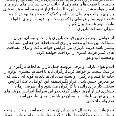
باشید یا با قیمت های متفاوتی از جانب برخی شرکت های باربری و
اتوبار مواجه شده اید.در این حالت اطلاع از نحوه محاسبه هزینه های
باربری با وانت و نیسان در بابلسر کمک کننده خواهد بود.در ادامه
قصد داریم تمام عواملی را که در محاسبه قیمت باربری با انواع
وانت موثر هستند،بیان کنیم.
میزان مسافت باربری
از عوامل موثر در تعیین قیمت باربری با وانت و نیسان،میزان
مسافت بین مبدا و مقصد باربری است.قطعا هر چه این مسافت
بیشتر باشد هزینه باربری نیز افزایش خواهد یافت و برای مسافت
های کمتر هزینه کمتری را پرداخت خواهید کرد.
وضعیت آب و هوا
آب و هوای بارانی و برفی،پروسه حمل بار را به لحاظ بارگیری و
ترافیک سخت تر خواهد کرد.کارگران باید با احتیاط بیشتری لوازم را
جابه جا کنند و بارگیری و بسته بندی آن ها باید به گونه ای باشد که
در معرض خیس شدن قرار نگیرند.همه این عوامل باعث افزایش
سختی کار برای راننده یا کارگران می شود و از طرفی زمان
بیشتری نیز از آن ها خواهد گرفت.در این شرایط افزایش هزینه های
باربری نهایی با وانت و نیسان در بابلسر امری طبیعی است.
نوع وانت انتخابی
تنوع وانت در چندسال خیر در ایران بیشتر شده است و جدا از وانت
نیسان و وانت پیکان،مدل های دیگری مثل وانت پراید و وانت پژو با