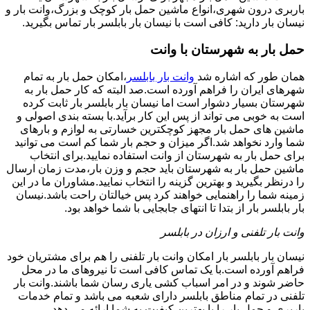
باربری درون شهری،انواع ماشین حمل بار کوچک و بزرگ،وانت بار و
نیسان بار دارید: کافی است با نیسان بار بابلسر بار تماس بگیرید.
حمل بار به شهرستان با وانت
همان طور که اشاره شد
وانت بار بابلسر
،امکان حمل بار به تمام
شهرهای ایران را فراهم آورده است.صد البته که کار حمل بار به
شهرستان بسیار دشوار است اما نیسان بار بابلسر بار ثابت کرده
است به خوبی می تواند از پس این کار برآید.با بسته بندی اصولی و
ماشین های حمل بار مجهز کوچکترین خسارتی به لوازم و بارهای
شما وارد نخواهد شد.اگر میزان و حجم بار شما کم است می توانید
برای حمل بار به شهرستان از وانت استفاده نمایید.برای انتخاب
ماشین حمل بار به شهرستان باید حجم و وزن بار،مدت زمان ارسال
را درنظر بگیرید و بهترین گزینه را انتخاب نمایید.مشاوران ما در این
زمینه شما را راهنمایی خواهند کرد پس خیالتان راحت باشد.نیسان
بار بابلسر بار از بتدا تا انتهای جابجایی با شما خواهد بود.
وانت بار تلفنی و ارزان در بابلسر
نیسان بار بابلسر بار امکان وانت بار تلفنی را هم برای مشتریان خود
فراهم آورده است.با یک تماس کافی است تا نیروهای ما در محل
حاضر شوند و در امر اسباب کشی یاری رسان شما باشند.وانت بار
تلفنی در تمام مناطق بابلسر دارای شعبه می باشد و تمام خدمات
باربری و حمل بار را با بهترین کیفیت به شما ارائه می دهد.