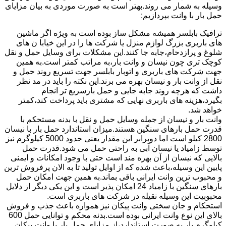
وسیله به شمار می روند.بهتر است به صورت موردی به بیان مزایای
حمل بار با وانت بپردازیم:
ترافیک بابلسر همیشه مشکل ساز بوده است به ویژه اگر ماشین
های باربری بزرگ لوازم منزل یا شرکت ها را در این خیابا ن های
شلوغ و پرازدحام،جابه جا کنند.این مشکلات برای وسایل حمل و نقل
کوچک تری چون نیسان و وانت بار،به مراتب کمتر است.به همین
جهت شرکت های باربری و اتوبار بابلسر جهت تسریع روند حمل و
نقل از وانت بار و نیسان بهره می برند.این نکته را باید در مد نظر
داشت که هرچه روند جابه جایی و حمل بارسریع تر انجام
بگیرد،هزینه های باربری نهایی که مشتری باید پرداخت کند،کمتر
خواهد شد.
وانت بار و نیسان از جمله وسایل حمل و نقل با بدنه مستحکم با
قدرت حمل بارهای سنگین هستند.میزان استاندارد حمل بار با نیسان
2800 کیلو است اما دوبرابر این مقدار یعنی حدود 5000 کیلوگرم نیز
توسط زامیاد یا نیسان آبی به راحتی حمل می شود.قدرت حمل
بالایی که نیسان از آن بهره مند است حتی با وجود امکانات و ایمنی
پایین این وسیله،باعث شده که از اوایل تولید تا به الان پرفروش ترین
و محبوب ترین وانت ایرانی باقی بماند.به همین جهت امکان حمل
بارهای سنگین با زامیاد 24 امکان پذیر است و این یکی دیگر از دلایل
محبوبیت این وسیله نقیله در شرکت های باربری است.
استحکام و جان سختی وانت پیکان نیز همواره باعث جذب و فروش
بالای این نوع وانت ایرانی بوده است.بدنه محکم و توانایی حمل 600
کیلوگرم بار به صورت استاندارد،از مزایای حمل بار با وانت پیکان