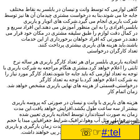
گاهی لوازمی که توسط وانت و نیسان در بابلسر به نقاط مختلف
جابه جا می شوند،بنا به درخواست مشتری چیدمان آن ها نیز توسط
شرکت باربری انجام می گیرد.شرکت های اتوبار و باربری
بابلسر،افرادی را به این منظور آموزش می دهند.این افراد سریع و
در کمال دقت لوازم را طبق سلیقه مشتری در مکان خود قرار می
دهند.در صورتی که افراد خواهان برخورداری از این خدمات
باشند،باید هزینه های باربری بیشتری پرداخت کنند.
تعداد کارگران درخواستی
اتحادیه باربری بابلسر برای هر تعداد کارگر باربری هر ساله نرخ
ثابتی را اعلام خواهد کرد.مشتری هنگام مراجعه به شرکت باربری با
توجه به تعداد لوازمی که باید جابه جا شوند،تعداد کارگر مورد نیاز را
به شرکت اعلام خواهد کرد.با توجه به تعداد کارگر
درخواستی،قسمتی از هزینه های نهایی باربری مشخص خواهد شد.
زمان اتمام کار
هزینه های باربری با وانت و نیسان در صورتی که پروسه باربری
بیشتر از سه ساعت طول بکشد،افزایش خواهد یافت.این مدت
زمان به صورت استادندارد توسط اتحادیه باربری تعیین شده
است.عواملی مثل آب وهوا،ترافیک،شرایط جغرافیایی مبدا یا حجم
تلفن تماس فوری
زیاد لوازم ممکن است باعث افزایش مدت زمان بارگیری و باربری
☞☏
tel:#
شوند که افزایش هزینه های باربری را در پی خواهند داشت.
تعداد طبقات ساختمان مبدا و مقصد