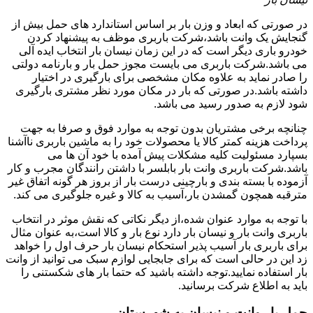
در صورتی که ابعاد و وزن بار بر اساس استاندارد های حمل بیش از
گنجایش یک وانت باشد،شرکت باربری موظف به پیشنهاد کردن
خودرو باری دیگر است که در این زمان نیسان بار انتخاب ایده آلی
می باشد.شرکت باربری می بایست مجوز حمل بار و بارنامه دولتی
را صادر نماید به علاوه مکان مشخصی برای بارگیری در اختیار
داشته باشد.در صورتی که بار در مکان مورد نظر مشتری بارگیری
شود لازم به صدور رسید می باشد.
چنانچه برخی مشتریان بدون توجه به موارد فوق و صرفا به جهت
پرداخت هزینه کمتر کالا یا محصولات خود را به ماشین باربری ناآشنا
بسپارد مسئولیت کلیه مشکلات پیش آمده با خود آن ها می
باشد.شرکت باربری وانت بار بابلسر با داشتن رانندگان مجرب و کار
آزموده با بسته بندی و بارچینی درست بار از بروز هر گونه اتفاق غیر
مترقبه همچون گمشدن بار،آسیب به کالا و غیره جلوگیری می کند.
با توجه به موارد عنوان شده،از دیگر نکاتی که نقش موثر در انتخاب
باربری وانت بار و نیسان بار دارد نوع بار و کالا است،به عنوان مثال
برای باربری بار آسیب پذیر استحکام نیسان بار حرف اول را خواهد
زد این در حالی است که برای جابجایی لوازم سبک می توانید از وانت
بار استفاده نمایید.توجه داشته باشید که حتما بار های شکستنی را
باید به اطلاع شرکت برسانید.
حمل بار وانت و نیسان به شهرستان