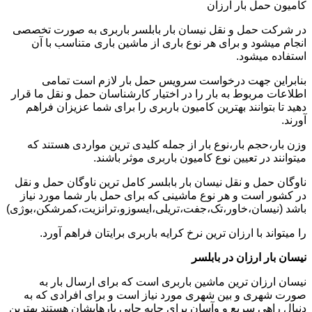
کامیون حمل بار ارزان
در شرکت حمل و نقل نیسان بار بابلسر باربری به صورت تخصصی
انجام میشود و برای هر نوع باری از ماشین باری متناسب با آن
استفاده میشود.
بنابراین جهت درخواست سرویس حمل بار لازم است تمامی
اطلاعات مربوط به بار را در اختیار کارشناسان حمل و نقل ما قرار
دهید تا بتوانند بهترین کامیون باربری را برای شما عزیزان فراهم
آورند.
وزن بار،حجم بار،نوع بار از جمله کلیدی ترین مواردی هستند که
میتوانند در تعیین نوع کامیون باربری موثر باشند.
ناوگان حمل و نقل نیسان بار بابلسر کامل ترین ناوگان حمل و نقل
در کشور است و هر نوع ماشینی که برای حمل بار شما مورد نیاز
باشد (نیسان،خاور،تک،جفت،تریلی،ایسوزو،ترانزیت،کمرشکن،بوژی)
را میتواند با ارزان ترین نرخ کرایه باربری برایتان فراهم آورد.
نیسان بار ارزان در بابلسر
نیسان ارزان ترین ماشین باربری است که برای ارسال بار به
صورت شهری و بین شهری مورد نیاز است و برای افرادی که به
دنبال راهی سریع و وآسان برای جابه جایی بارهایشان هستند بهترین