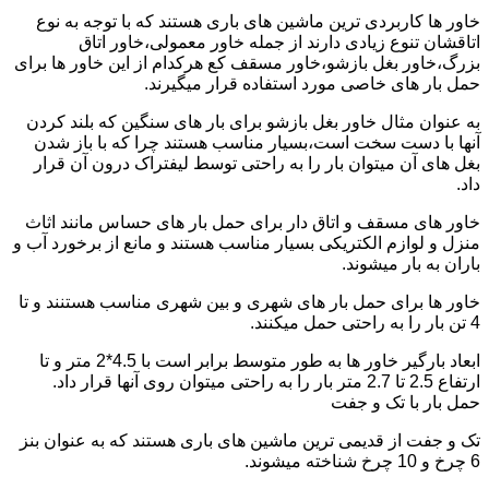
خاور ها کاربردی ترین ماشین های باری هستند که با توجه به نوع
اتاقشان تنوع زیادی دارند از جمله خاور معمولی،خاور اتاق
بزرگ،خاور بغل بازشو،خاور مسقف کع هرکدام از این خاور ها برای
حمل بار های خاصی مورد استفاده قرار میگیرند.
به عنوان مثال خاور بغل بازشو برای بار های سنگین که بلند کردن
آنها با دست سخت است،بسیار مناسب هستند چرا که با باز شدن
بغل های آن میتوان بار را به راحتی توسط لیفتراک درون آن قرار
داد.
خاور های مسقف و اتاق دار برای حمل بار های حساس مانند اثاث
منزل و لوازم الکتریکی بسیار مناسب هستند و مانع از برخورد آب و
باران به بار میشوند.
خاور ها برای حمل بار های شهری و بین شهری مناسب هستنند و تا
4 تن بار را به راحتی حمل میکنند.
ابعاد بارگیر خاور ها به طور متوسط برابر است با 4.5*2 متر و تا
ارتفاع 2.5 تا 2.7 متر بار را به راحتی میتوان روی آنها قرار داد.
حمل بار با تک و جفت
تک و جفت از قدیمی ترین ماشین های باری هستند که به عنوان بنز
6 چرخ و 10 چرخ شناخته میشوند.