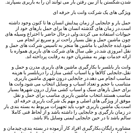
شدن،شکستن یا از بین رفتن بار می توانند آن را به باربری بسپارند.
ویژگی های یک شرکت وانت بار حرفه ای
حمل بار و جابجایی از زمان پیدایش انسان ها تا کنون وجود داشته
است.در زمان های گذشته انسان ها برای حمل بارهای خود از
حیوانات استفاده می کردند،ولی درحال حاضر با اختراع وسیله های
چون ماشین حمل و نقل بسیار راحت تر و سریع تر انجام می
شود.ایده جابجایی با ماشین ها منجر به تاسیس شرکت های حمل و
نقل امروزی شد.در طی سال های شرکت های باربری همواره با
ارائه خدمات بهتر به مشتریان خود به رقابت پرداخته اند.
وانت بار بابلسر با بکارگیری ماشین های باربری مدرن و حمل و
نقل،جابجایی کالاها و یا اسباب کشی منازل را دربابلسر با هزینه
مناسب انجام می دهد.در جابجایی درون شهری ماشین باربری
متناسب با حجم و تعداد اسباب و وسایل انتخاب می شود.وانت ها
برای حمل بارهای سبک و اسباب کشی منازل درون شهرها بسیار
مناسب هستند.انتخاب ماشین باربری مناسب برای حمل و نقل
موفق از ویژگی های اصلی و مهم یک شرکت باربری حرفه ای
است.یک ماشین باربری خوب باید تجهیزات مربوط به بسته بندی بار
در زمان بارگیری و جابجایی را داشته باشد و از لحاظ فنی کاملا
سالم باشد تا در حین جابجایی ایمنی وسایل بالا باشد.
مشاوره رایگان،بکارگیری افراد کار آزموده در بسته بندی،چیدمان و