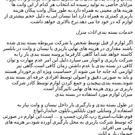
مزایای خاصی به تولید رسیده اند.انتخاب هر کدام از این وانت ها
هزینه های معینی به همراه دارد.به طور مثال وانت پیکان هزینه
باربری کمتری به همراه دارد اما نیسان آبی به دلیل حجم بیشتری از
لوازم که در خود جا می دهد،نرخ بالاتری خواهد داشت.
خدمات بسته بندی اثاث منزل
اگر لوازم از قبل توسط شخص یا شرکت مربوطه بسته بندی شده
باشند مقداری در هزینه های نهایی باربری با نیسان و وانت در بابلسر
کاسته خواهد شد.اما گاهی کارفرما پروسه بسته بندی بار را به
شرکت باربری و اتوبار می سپارد.دلیل این امر عدم مهارت و توان
کافی در بسته بندی یا عدم داشتن زمان کافی است.گاهی نیز
لوازمی که جابه جا می شوند از حساسیت ویژه ای برخوردار هستند
و باید به صورتی دقیق و اصولی توسط افرادی حرفه ای بسته بندی
شوند.بسته بندی،پیچیدن و جمع کردن لوازم توسط کادر شرکت
باربری بر روی هزینه های نهایی تاثیرگذار است.
میزان لوازم مورد استفاده در بسته بندی
در طول بسته بندی و بارگیری بار داخل نیسان و وانت نیاز به
استفاده از وسایلی چون نایلکس،نایلون حبابدار،انواع
فوم،طناب،استرچ رپ،کارتن،چسپ و … است.این لوازم در صورتی
که توسط شرکت باربری به محل بارگیری آورده شود،بر هزینه های
نهایی می افزاید.
چیدمان بار و اثاث