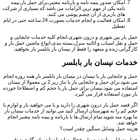
امکان صدور بیمه نامه و بارنامه معتبر،برای حمل بار.بیمه
نامه یکی از مهم ترین الزامات می باشد که بسیاری از شرکت
های باربری از آن چشم پوشی می کنند.
امکان فعالیت و انجام خدمات بصورت 24 ساعته حتی در ایام
تعطیل
حمل بار بین شهری و درون شهری،انجام کلیه خدمات جابجایی و
حمل و نقل اسباب و اثاثیه منزل،بسته بندی،انواع ماشین حمل بار و
کارگرانی زبده و متعهد را فقط از نیسان بار بابلسر بار بخواهید.
خدمات نیسان بار بابلسر
حمل و جابجایی بار با نیسان در نیسان بار بابلسر بار همه روزه انجام
می شود.برای حمل و جابجایی بار با تناژ زیر 2 تن معمولا از نیسان
استفاده می شود.نیسان برای حمل بار با حجم کم و اصطلاحا خورده
بار مورد استفاده قرار می گیرد.
اگر قصد حمل بار درون شهری را دارید و یا می خواهید بار و لوازم با
حجم کم را به شهرستان ارسال کنید می توانید از خدمات نیسان بار
ما بهره مند شوید.تمام ارسال ها با بارنامه و بیمه نامه معتبر انجام
خواهد شد.
هزینه حمل وسایل سنگین چقدر است؟
حمل وسایلی مانند تردمیل،یخچال ساید با ساید،پیانو،گاوصندوق