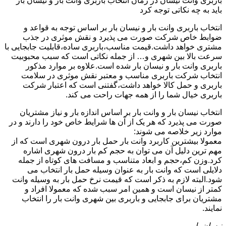
باربری وانت نیسان در زمان انتخاب باربری وانت بار و نیسان بار
باید به چه نکاتی توجه کرد
انتخاب باربری وانت بار و نیسان بار بر اساس توجه به قواعد و
ضوابط خاص شرکت صورت می پذیرد و نقش موثری در جذب
مشتری خواهد داشت.قیمت مناسب،باربری ساده،قابلیت جابجایی با
سرعت بالا بین شهری و… از جمله نکاتی است که سبب محبوبیت
باربری وانت بار و نیسان بار شده است.علاوه بر موارد مذکور
انتخاب شرکت باربری مناسب و معتبر نقش موثری در سلامت
باربری و حمل کالا خواهد داشت،گفتنی است که اعتبار شرکت
باربری خیال شما را از همه جهات راحت می کند.
انتخاب نیسان بار و وانت بار بر اساس اندازه بار و نیاز مشتریان
صورت می پذیرد که هر یک از آن ها شرایط خاص خود را دارند و در
موارد زیر خلاصه می شوند:
معمولا بیشترین کاربرد وانت بار حمل بار درون شهری است که از
مهم ترین دلیل آن می توان به حجم کم بار درون شهری اشاره
کرد.وزن کم،حجم و ابعاد متناسب و مسافت های کوتاه از جمله
دلایلی است که وانت بار به عنوان وسیله حمل بار انتخاب می
شود.البته لازم به ذکر است که قیمت نرخ حمل بار به وسیله وانت
کمتر از نیسان است و همین امر سبب شده که معمولا افراد و
مشتریان برای جابجایی و باربری بین شهری وانت بار را انتخاب
نمایند.
نیسان بار