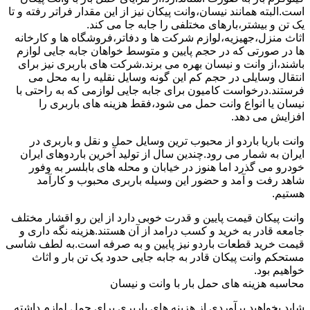
است.البته همانند نیسان،وانت پیکان نیز از این مقدار فراتر رفته و تا
یک تن و بیشتر،بارهای مختلفی را جابه جا می کند.
اثاث منزل،جهیزیه،لوازم شرکت ها و دفاتر،فروشگاه ها و کارخانه
ها در صورتی که در حجم پایین و متوسط خواهان جابه جایی لوازم
باشند،از وانت و نیسان بهره می برند.شرکت های باربری نیز برای
انتقال وسایلی در حجم کم این گونه وسایل نقلیه را به محل می
فرستند.درخواست کامیون برای جابه جایی لوازمی که به راحتی با
نیسان یا انواع وانت حمل می شود،فقط هزینه های باربری را
افزایش می دهد.
وانت باریا باردو از محبوب ترین وسایل حمل و نقل و باربری در
ایران به شمار می رود.چندین سال از تولید آخرین باردوهای ایران
خودرو می گذرد اما هنوز در خیابان و محله های بابلسر به وفور
شاهد رفت و آمد و حضور این وسیله باربری محبوب و کارآمد
هستیم.
وانت پیکان قیمت پایین و قدرت خوبی دارد از این رو اقشار مختلف
جامعه قادر به خرید و کسب درامد از آن هستند.هزینه نگه داری و
قیمت خرید قطعات باردو نیز پایین و به صرفه است.به لطف شاسی
مستحکم وانت پیکان قادر به جابه جایی حدود یک تن بار و اثاث
خواهیم بود.
محاسبه هزینه های حمل بار با وانت و نیسان
شاید بخواهید برآوردی از هزینه های باربری برای حمل لوازم داشته