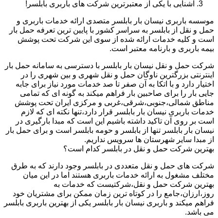
آشنایی با یکی از معتبرترین شرکت های باربری بابلسر!
موسسه باربری نیسان بار بابلسر متصدی ارائه خدمات باربری و
حمل و نقل از بابلسر به سراسر کشور با پایین ترین تعرفه حمل بار
است و کلیه خدمات ارائه شده از سوی این شرکت تحت پوشش
بیمه باربری و بارنامه معتبر است.
شرکت حمل و نقل نیسان بار بابلسر با دسترسی به سامانه حمل بار
اینترنتی بزرگترین ناوگان حمل و نقل شهری و بین شهری را در
اختیار دارد و با اتکا به آن صفر تا صد خدمات مورد نیاز برای جابه
جایی بار را برای صاحبین بار فراهم میکند به گونه ای که تمامی
مناطق شمالی،جنوبی،شرقی،غربی و مرکزی ایران تحت پوشش
خدمات باربری نیسان بار بابلسر قرار دارد،تنها نکته ای که لازم
است بر روی آن تاکید داشته باشیم این است که مبدا بارگیری در
نیسان بار بابلسر تنها از بابلسر و حومه بابلسر است و برای حمل بار
از مبدا سایر شهرستان ها سرویس نداریم.
بهترین شرکت حمل و نقل در بابلسر کدام است؟
شرکت های حمل و نقل متعددی در بابلسر وجود دارند که به طرق
مختلف مشغول به ارائه خدمات باربری هستند اما در این میان
بهترین شرکت حمل و نقل،شرکتیست که خدمات به
روز،ارزان،جامع را در کوتاه ترین زمان ممکن برای مشتریان خود
فراهم میکند و باربری نیسان بار بابلسر یکی از بهترین باربری بابلسر
می باشد.