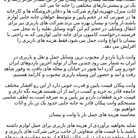
یک تن و بیشتر،بارهای مختلفی را جابه جا می کند.
اثاث منزل،جهیزیه،لوازم شرکت ها و دفاتر،فروشگاه ها و کارخانه
ها در صورتی که در حجم پایین و متوسط خواهان جابه جایی لوازم
باشند،از وانت و نیسان بهره می برند.شرکت های باربری نیز برای
انتقال وسایلی در حجم کم این گونه وسایل نقلیه را به محل می
فرستند.درخواست کامیون برای جابه جایی لوازمی که به راحتی با
نیسان یا انواع وانت حمل می شود،فقط هزینه های باربری را
افزایش می دهد.
وانت باریا باردو از محبوب ترین وسایل حمل و نقل و باربری در
ایران به شمار می رود.چندین سال از تولید آخرین باردوهای ایران
خودرو می گذرد اما هنوز در خیابان و محله های بافت به وفور شاهد
رفت و آمد و حضور این وسیله باربری محبوب و کارآمد هستیم.
وانت پیکان قیمت پایین و قدرت خوبی دارد از این رو اقشار مختلف
جامعه قادر به خرید و کسب درامد از آن هستند.هزینه نگه داری و
قیمت خرید قطعات باردو نیز پایین و به صرفه است.به لطف شاسی
مستحکم وانت پیکان قادر به جابه جایی حدود یک تن بار و اثاث
خواهیم بود.
محاسبه هزینه های حمل بار با وانت و نیسان
شاید بخواهید برآوردی از هزینه های باربری برای حمل لوازم داشته
باشید یا با قیمت های متفاوتی از جانب برخی شرکت های باربری و
اتوبار مواجه شده اید.در این حالت اطلاع از نحوه محاسبه هزینه های