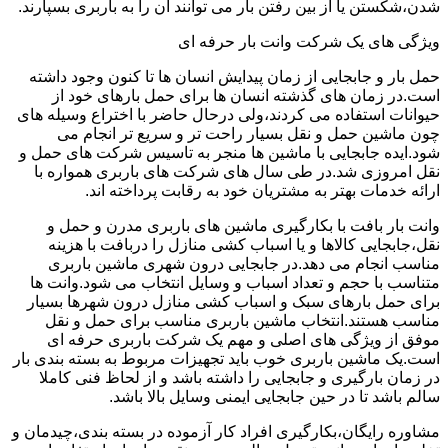
شدن،شکستن یا از بین رفتن بار می توانند آن را به باربری بسپارند.
ویژگی های یک شرکت وانت بار حرفه ای
حمل بار و جابجایی از زمان پیدایش انسان ها تا کنون وجود داشته
است.در زمان های گذشته انسان ها برای حمل بارهای خود از
حیوانات استفاده می کردند،ولی درحال حاضر با اختراع وسیله های
چون ماشین حمل و نقل بسیار راحت تر و سریع تر انجام می
شود.ایده جابجایی با ماشین ها منجر به تاسیس شرکت های حمل و
نقل امروزی شد.در طی سال های شرکت های باربری همواره با
ارائه خدمات بهتر به مشتریان خود به رقابت پرداخته اند.
وانت بار بافت با بکارگیری ماشین های باربری مدرن و حمل و
نقل،جابجایی کالاها و یا اسباب کشی منازل را دربافت با هزینه
مناسب انجام می دهد.در جابجایی درون شهری ماشین باربری
متناسب با حجم و تعداد اسباب و وسایل انتخاب می شود.وانت ها
برای حمل بارهای سبک و اسباب کشی منازل درون شهرها بسیار
مناسب هستند.انتخاب ماشین باربری مناسب برای حمل و نقل
موفق از ویژگی های اصلی و مهم یک شرکت باربری حرفه ای
است.یک ماشین باربری خوب باید تجهیزات مربوط به بسته بندی بار
در زمان بارگیری و جابجایی را داشته باشد و از لحاظ فنی کاملا
سالم باشد تا در حین جابجایی ایمنی وسایل بالا باشد.
مشاوره رایگان،بکارگیری افراد کار آزموده در بسته بندی،چیدمان و