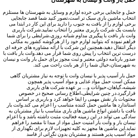
حمل و جابجایی برخی خرده لوازم و وسایل به شهرستان ها مستلزم
انتخاب ماشین باری سبک تر است،تصور کنید شما قصد جابجایی
برخی لوازم را از بافت به جنوب را دارید برای این کار در ابتدا می
بایست یک شرکت باربری معتبر را انتخاب نمایید.شرکت باربری
وانت بار بافت با پیگیری مداوم شبانه روزی،شرایطی را برای شما
فراهم نموده که بتوانید لوازم خود را از هرگوشه کشور به مکانی
دیگر انتقال دهید،همچنین این شرکت با ارائه مشاوره های حرفه ای
درست ترین انتخاب را پیش روی شما قرار می دهد.وانت بار بافت با
صدور بارنامه دولتی معتبر و ثبت مجوز برای حمل بار وانت و نیسان
به شهرستان،خیال شما را از هر بابت راحت می کند.
حمل بار آسیب پذیر با نیسان وانت با توجه به نیاز مشتریان گاهی
ممکن است حمل مواد غذایی و مواد آسیب پذیر همچون
شیشه،گیاهان،حیوانات و… بر عهده شرکت های باربری
قرارگیرد.در چنین شرایطی،اطلاع رسانی صحیح در خصوص
محتویات بار نقش مهمی را ایفا خواهد کرد و باربری بر اساس
استاندارد ها ماشین حمل کننده متناسب را اعزام می کند.وانت بار
بافت با داشتن انواع ماشین های باری متناسب با نیاز مشتریان به
سادگی می تواند در این زمینه فعالیت مثبت داشته باشد و با اعزام
نیسان بار و وانت بار امنیت حمل مواد از مبدا تا مقصد را فراهم
نماید.این ماشین ها مجهز به کلیه تجهیزات لازم برای نگهداری از
مواد آسیب پذیر هستند و مشتریان بدون نگرانی از فاسد