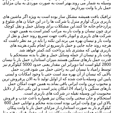
وسیله به شمار می روند.بهتر است به صورت موردی به بیان مزایای
حمل بار با وانت بپردازیم:
ترافیک بافت همیشه مشکل ساز بوده است به ویژه اگر ماشین های
باربری بزرگ لوازم منزل یا شرکت ها را در این خیابا ن های شلوغ و
پرازدحام،جابه جا کنند.این مشکلات برای وسایل حمل و نقل کوچک
تری چون نیسان و وانت بار،به مراتب کمتر است.به همین جهت
شرکت های باربری و اتوبار بافت جهت تسریع روند حمل و نقل از
وانت بار و نیسان بهره می برند.این نکته را باید در مد نظر داشت که
هرچه روند جابه جایی و حمل بارسریع تر انجام بگیرد،هزینه های
باربری نهایی که مشتری باید پرداخت کند،کمتر خواهد شد.
وانت بار و نیسان از جمله وسایل حمل و نقل با بدنه مستحکم با
قدرت حمل بارهای سنگین هستند.میزان استاندارد حمل بار با نیسان
2800 کیلو است اما دوبرابر این مقدار یعنی حدود 5000 کیلوگرم نیز
توسط زامیاد یا نیسان آبی به راحتی حمل می شود.قدرت حمل
بالایی که نیسان از آن بهره مند است حتی با وجود امکانات و ایمنی
پایین این وسیله،باعث شده که از اوایل تولید تا به الان پرفروش ترین
و محبوب ترین وانت ایرانی باقی بماند.به همین جهت امکان حمل
بارهای سنگین با زامیاد 24 امکان پذیر است و این یکی دیگر از دلایل
محبوبیت این وسیله نقیله در شرکت های باربری است.
استحکام و جان سختی وانت پیکان نیز همواره باعث جذب و فروش
بالای این نوع وانت ایرانی بوده است.بدنه محکم و توانایی حمل 600
کیلوگرم بار به صورت استاندارد،از مزایای حمل بار با وانت پیکان
است.البته همانند نیسان،وانت پیکان نیز از این مقدار فراتر رفته و تا