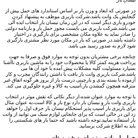
در صورتی که ابعاد و وزن بار بر اساس استاندارد های حمل بیش از
گنجایش یک وانت باشد،شرکت باربری موظف به پیشنهاد کردن
خودرو باری دیگر است که در این زمان نیسان بار انتخاب ایده آلی
می باشد.شرکت باربری می بایست مجوز حمل بار و بارنامه دولتی
را صادر نماید به علاوه مکان مشخصی برای بارگیری در اختیار
داشته باشد.در صورتی که بار در مکان مورد نظر مشتری بارگیری
شود لازم به صدور رسید می باشد.
چنانچه برخی مشتریان بدون توجه به موارد فوق و صرفا به جهت
پرداخت هزینه کمتر کالا یا محصولات خود را به ماشین باربری ناآشنا
بسپارد مسئولیت کلیه مشکلات پیش آمده با خود آن ها می
باشد.شرکت باربری وانت بار بافت با داشتن رانندگان مجرب و کار
آزموده با بسته بندی و بارچینی درست بار از بروز هر گونه اتفاق غیر
مترقبه همچون گمشدن بار،آسیب به کالا و غیره جلوگیری می کند.
با توجه به موارد عنوان شده،از دیگر نکاتی که نقش موثر در انتخاب
باربری وانت بار و نیسان بار دارد نوع بار و کالا است،به عنوان مثال
برای باربری بار آسیب پذیر استحکام نیسان بار حرف اول را خواهد
زد این در حالی است که برای جابجایی لوازم سبک می توانید از وانت
بار استفاده نمایید.توجه داشته باشید که حتما بار های شکستنی را
باید به اطلاع شرکت برسانید.
حمل بار وانت و نیسان به شهرستان