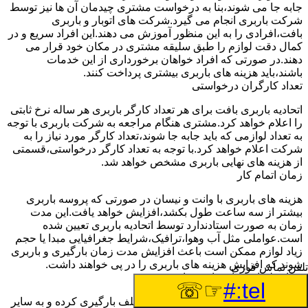
جابه جا می شوند،بنا به درخواست مشتری چیدمان آن ها نیز توسط
شرکت باربری انجام می گیرد.شرکت های اتوبار و باربری
بافت،افرادی را به این منظور آموزش می دهند.این افراد سریع و در
کمال دقت لوازم را طبق سلیقه مشتری در مکان خود قرار می
دهند.در صورتی که افراد خواهان برخورداری از این خدمات
باشند،باید هزینه های باربری بیشتری پرداخت کنند.
تعداد کارگران درخواستی
اتحادیه باربری بافت برای هر تعداد کارگر باربری هر ساله نرخ ثابتی
را اعلام خواهد کرد.مشتری هنگام مراجعه به شرکت باربری با توجه
به تعداد لوازمی که باید جابه جا شوند،تعداد کارگر مورد نیاز را به
شرکت اعلام خواهد کرد.با توجه به تعداد کارگر درخواستی،قسمتی
از هزینه های نهایی باربری مشخص خواهد شد.
زمان اتمام کار
هزینه های باربری با وانت و نیسان در صورتی که پروسه باربری
بیشتر از سه ساعت طول بکشد،افزایش خواهد یافت.این مدت
زمان به صورت استادندارد توسط اتحادیه باربری تعیین شده
است.عواملی مثل آب وهوا،ترافیک،شرایط جغرافیایی مبدا یا حجم
زیاد لوازم ممکن است باعث افزایش مدت زمان بارگیری و باربری
شوند که افزایش هزینه های باربری را در پی خواهند داشت.
تلفن تماس فوری
تعداد طبقات ساختمان مبدا و مقصد
☞☏
tel:#
وانت ها بارهای مختلفی را از نقاط مختلف بارگیری کرده و به سایر