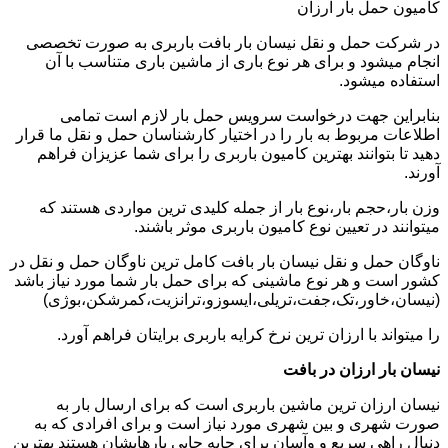
کامیون حمل بار ارزان
در شرکت حمل و نقل نیسان بار بافت باربری به صورت تخصصی
انجام میشود و برای هر نوع باری از ماشین باری متناسب با آن
استفاده میشود.
بنابراین جهت درخواست سرویس حمل بار لازم است تمامی
اطلاعات مربوط به بار را در اختیار کارشناسان حمل و نقل ما قرار
دهید تا بتوانند بهترین کامیون باربری را برای شما عزیزان فراهم
آورند.
وزن بار،حجم بار،نوع بار از جمله کلیدی ترین مواردی هستند که
میتوانند در تعیین نوع کامیون باربری موثر باشند.
ناوگان حمل و نقل نیسان بار بافت کامل ترین ناوگان حمل و نقل در
کشور است و هر نوع ماشینی که برای حمل بار شما مورد نیاز باشد
(نیسان،خاور،تک،جفت،تریلی،ایسوزو،ترانزیت،کمرشکن،بوژی)
را میتواند با ارزان ترین نرخ کرایه باربری برایتان فراهم آورد.
نیسان بار ارزان در بافت
نیسان ارزان ترین ماشین باربری است که برای ارسال بار به
صورت شهری و بین شهری مورد نیاز است و برای افرادی که به
دنبال راهی سریع و وآسان برای جابه جایی بارهایشان هستند بهترین