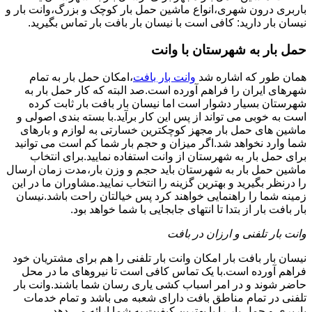
باربری درون شهری،انواع ماشین حمل بار کوچک و بزرگ،وانت بار و
نیسان بار دارید: کافی است با نیسان بار بافت بار تماس بگیرید.
حمل بار به شهرستان با وانت
همان طور که اشاره شد
وانت بار بافت
،امکان حمل بار به تمام
شهرهای ایران را فراهم آورده است.صد البته که کار حمل بار به
شهرستان بسیار دشوار است اما نیسان بار بافت بار ثابت کرده
است به خوبی می تواند از پس این کار برآید.با بسته بندی اصولی و
ماشین های حمل بار مجهز کوچکترین خسارتی به لوازم و بارهای
شما وارد نخواهد شد.اگر میزان و حجم بار شما کم است می توانید
برای حمل بار به شهرستان از وانت استفاده نمایید.برای انتخاب
ماشین حمل بار به شهرستان باید حجم و وزن بار،مدت زمان ارسال
را درنظر بگیرید و بهترین گزینه را انتخاب نمایید.مشاوران ما در این
زمینه شما را راهنمایی خواهند کرد پس خیالتان راحت باشد.نیسان
بار بافت بار از بتدا تا انتهای جابجایی با شما خواهد بود.
وانت بار تلفنی و ارزان در بافت
نیسان بار بافت بار امکان وانت بار تلفنی را هم برای مشتریان خود
فراهم آورده است.با یک تماس کافی است تا نیروهای ما در محل
حاضر شوند و در امر اسباب کشی یاری رسان شما باشند.وانت بار
تلفنی در تمام مناطق بافت دارای شعبه می باشد و تمام خدمات
باربری و حمل بار را با بهترین کیفیت به شما ارائه می دهد.