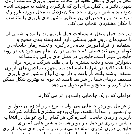
محل بارگیری و محل تخلیه در انتخاب ماشین باربری مناسب درون
شهری تاثیر می گذارد.برای این که بارگیری و تخلیه به سهولت انجام
شود باید ماشین باربری تا حد امکان نزدیک به محل مورد نظر پارک
شود.وانت بار بافت برای این منظورماشین های باربری را متناسب
با مکان مشتریان انتخاب می کند.
سرعت حمل و نقل به مسافت حمل بار،مهارت راننده و آشنایی آن
با مسیرهای درون شهر بستگی دارد.البته بسته بندی صحیح و
استفاده از افراد آموزش دیده در بارگیری و تخلیه زمان جابجایی را
کوتاه تر می کند.فصلی که جابجایی در آن انجام می شود هم در روند
جابجایی موثر است،جابجایی در فصل های بارانی و نامساعد
دشوارتر است و دقت بیشتری را می طلبد.شرکت باربری برای
حفاظت کالاها در شرایط نامساعد باید مجهز به ماشین های باربری
مسقف باشند.وانت بار بافت با دارا بودن انواع ماشین های باربری
مسقف بارهای شما در شرایط نامساعد جوی به بهترین شکل ممکن
حمل کرده و صحیح و سالم تحویل می دهد.
عواملی که در یک جابجایی وانت بار اثر می گذارند
از عوامل موثر در جابجایی می توان به نوع بار و اندازه آن،طول و
نوع مسیر از مبدا تا مقصد،میزان بودجه مشتری،امکانات شرکت
باربری و زمان جابجایی اشاره کرد.هر کدام از این عوامل در انتخاب
ماشین باربری در حمل بار موثر هستند.ماشین هایی که برای
جابجایی درون شهری استفاده می شوند،از ماشین های سبک باربری