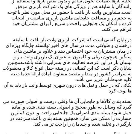
تخلیه بارها،ضمانت تحویل سالم و بدون نقص بارها و استفاده از
رانندگان با سابقه هم از ویژگی های یک شرکت باربری موفق
است.مشاورین وانت بار بافت با حضور در محل مورد نظر با توجه
به حجم بار و مسافت جابجایی ماشین باربری مناسب را انتخاب
کرده و امکان یک جابجایی راحت و سریع را برای مشتریان خود
فراهم می کنند.
در پایان گفتنی است که شرکت باربری وانت بار بافت با سابقه
درخشان و طولانی مدت در سال های اخیر توانسته جایگاه ویژه ای
در میان مشتریان به خود اختصاص دهد و علاوه بر ماشین های
سنگین همچون تریلی و کامیون به عنوان یک باربری وانت بار و
نیسان بار در این عرصه فعالیت های بسزایی داشته باشد،همچنین
شایان ذکر است که این کمپانی در زمینه حمل انواع کالا و محصولات
به سراسر کشور در مبدا و مقصد متفاوت آماده ارائه خدمات به
کلیه هموطنان عزیز می باشد.
نکاتی که در حمل و نقل های درون شهری توسط وانت بار باید به آن
ها توجه کرد
بسته بندی کالاها و جابجایی آن ها وقتی درست و اصولی صورت می
گیرد که وسایل به طور صحیح و اصولی بسته بندی شده و آماده
حمل شوند.بسته بندی اصولی یک جابجایی راحت و بدون کمترین
خسارت را ممکن می سازد.همچنین بسته بندی باعث سرعت در
بارگیری و تخلیه شده و چیدمان را راحت تر می کند.