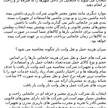
انتخاب می شوند تا جابجایی بار داخل شهرها را به صرفه تر و راحت
تر انجام دهند.
موارد دیگری مانند مجوز معتبر قانونی شرکت باربری،داشتن بیمه
نامه ماشین،مدرن و نو بودن ماشین ها،استفاده از تجهیزات بسته
بندی هم در جابجایی تاثیر می گذارند.وانت بار بافت با داشتن
مجوزهای معتبر قانونی و رانندگان تحت پوشش بیمه انتخاب مطمئن
و مناسب برای جابجایی بارها و کالاهای شما است.در صورت آسیب
به کالاها در زمان جابجایی پرداخت خسارت بر عهده شرکت بیمه
خواهد بود.
میزان هزینه حمل و نقل وانت بار چگونه محاسبه می شود؟
شرکت های حمل و نقل میزان هزینه جابجایی بارها را بر اساس
حجم و نوع کالای حمل شده،تعداد دفعات حمل بار و استفاده از
خدمات و تجهیزات شرکت محاسبه می کنند.وانت بار بافت با حذف
تمام واسطه ها و در اختیار داشتن تعداد زیاد راننده خدمات خود را با
مناسب ترین تعرفه نرخ حمل و نقل ممکن و به صورت ۲۴ ساعت
شبانه روزی به مشتریان ارائه می دهد.
مزیت های شرکت حمل و نقل وانت بار وانت بار بافت
انتخاب یک شرکت باربری معتبر و حرفه ای در جابجایی راحت و
مطمئن بسیار مهم است.این شرکت ها باید دارای مجوزهای قانونی
معتبر،کادر با تجربه و مجرب،ماشین های باربری مدرن و تجهیزات
مناسب جهت بسته بندی صحیح و اصولی باشند تا بتوانند خدمات