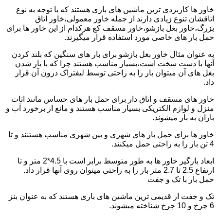
خاور ها کاربردی ترین ماشین های باری هستند که با توجه به نوع
اتاقشان تنوع زیادی دارند از جمله خاور معمولی،خاور اتاق
بزرگ،خاور بغل بازشو،خاور مسقف کع هرکدام از این خاور ها برای
حمل بار های خاصی مورد استفاده قرار میگیرند.
به عنوان مثال خاور بغل بازشو برای بار های سنگین که بلند کردن
آنها با دست سخت است،بسیار مناسب هستند چرا که با باز شدن
بغل های آن میتوان بار را به راحتی توسط لیفتراک درون آن قرار
داد.
خاور های مسقف و اتاق دار برای حمل بار های حساس مانند اثاث
منزل و لوازم الکتریکی بسیار مناسب هستند و مانع از برخورد آب و
باران به بار میشوند.
خاور ها برای حمل بار های شهری و بین شهری مناسب هستنند و تا
4 تن بار را به راحتی حمل میکنند.
ابعاد بارگیر خاور ها به طور متوسط برابر است با 4.5*2 متر و تا
ارتفاع 2.5 تا 2.7 متر بار را به راحتی میتوان روی آنها قرار داد.
حمل بار با تک و جفت
تک و جفت از قدیمی ترین ماشین های باری هستند که به عنوان بنز
6 چرخ و 10 چرخ شناخته میشوند.