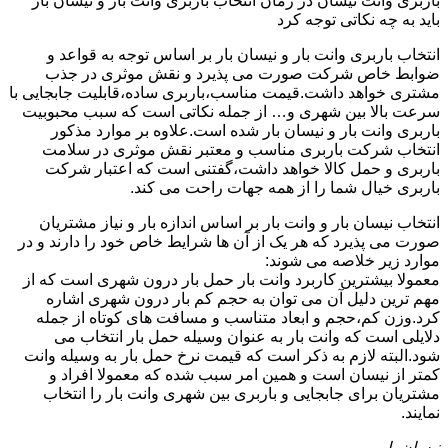
باربری وانت نیسان در زمان انتخاب باربری وانت بار و نیسان بار
باید به چه نکاتی توجه کرد
انتخاب باربری وانت بار و نیسان بار بر اساس توجه به قواعد و
ضوابط خاص شرکت صورت می پذیرد و نقش موثری در جذب
مشتری خواهد داشت.قیمت مناسب،باربری ساده،قابلیت جابجایی با
سرعت بالا بین شهری و… از جمله نکاتی است که سبب محبوبیت
باربری وانت بار و نیسان بار شده است.علاوه بر موارد مذکور
انتخاب شرکت باربری مناسب و معتبر نقش موثری در سلامت
باربری و حمل کالا خواهد داشت،گفتنی است که اعتبار شرکت
باربری خیال شما را از همه جهات راحت می کند.
انتخاب نیسان بار و وانت بار بر اساس اندازه بار و نیاز مشتریان
صورت می پذیرد که هر یک از آن ها شرایط خاص خود را دارند و در
موارد زیر خلاصه می شوند:
معمولا بیشترین کاربرد وانت بار حمل بار درون شهری است که از
مهم ترین دلیل آن می توان به حجم کم بار درون شهری اشاره
کرد.وزن کم،حجم و ابعاد متناسب و مسافت های کوتاه از جمله
دلایلی است که وانت بار به عنوان وسیله حمل بار انتخاب می
شود.البته لازم به ذکر است که قیمت نرخ حمل بار به وسیله وانت
کمتر از نیسان است و همین امر سبب شده که معمولا افراد و
مشتریان برای جابجایی و باربری بین شهری وانت بار را انتخاب
نمایند.
نیسان بار