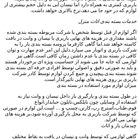
باربری کمتری به همراه دارد اما نیسان آبی به دلیل حجم بیشتری از
لوازم که در خود جا می دهد،نرخ بالاتری خواهد داشت.
خدمات بسته بندی اثاث منزل
اگر لوازم از قبل توسط شخص یا شرکت مربوطه بسته بندی شده
باشند مقداری در هزینه های نهایی باربری با نیسان و وانت در بافت
کاسته خواهد شد.اما گاهی کارفرما پروسه بسته بندی بار را به
شرکت باربری و اتوبار می سپارد.دلیل این امر عدم مهارت و توان
کافی در بسته بندی یا عدم داشتن زمان کافی است.گاهی نیز
لوازمی که جابه جا می شوند از حساسیت ویژه ای برخوردار هستند
و باید به صورتی دقیق و اصولی توسط افرادی حرفه ای بسته بندی
شوند.بسته بندی،پیچیدن و جمع کردن لوازم توسط کادر شرکت
باربری بر روی هزینه های نهایی تاثیرگذار است.
میزان لوازم مورد استفاده در بسته بندی
در طول بسته بندی و بارگیری بار داخل نیسان و وانت نیاز به
استفاده از وسایلی چون نایلکس،نایلون حبابدار،انواع
فوم،طناب،استرچ رپ،کارتن،چسپ و … است.این لوازم در صورتی
که توسط شرکت باربری به محل بارگیری آورده شود،بر هزینه های
نهایی می افزاید.
چیدمان بار و اثاث
گاهی لوازمی که توسط وانت و نیسان در بافت به نقاط مختلف