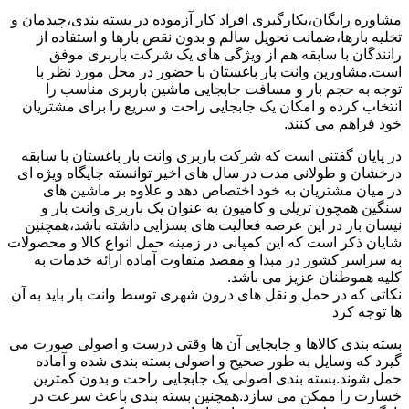
مشاوره رایگان،بکارگیری افراد کار آزموده در بسته بندی،چیدمان و
تخلیه بارها،ضمانت تحویل سالم و بدون نقص بارها و استفاده از
رانندگان با سابقه هم از ویژگی های یک شرکت باربری موفق
است.مشاورین وانت بار باغستان با حضور در محل مورد نظر با
توجه به حجم بار و مسافت جابجایی ماشین باربری مناسب را
انتخاب کرده و امکان یک جابجایی راحت و سریع را برای مشتریان
خود فراهم می کنند.
در پایان گفتنی است که شرکت باربری وانت بار باغستان با سابقه
درخشان و طولانی مدت در سال های اخیر توانسته جایگاه ویژه ای
در میان مشتریان به خود اختصاص دهد و علاوه بر ماشین های
سنگین همچون تریلی و کامیون به عنوان یک باربری وانت بار و
نیسان بار در این عرصه فعالیت های بسزایی داشته باشد،همچنین
شایان ذکر است که این کمپانی در زمینه حمل انواع کالا و محصولات
به سراسر کشور در مبدا و مقصد متفاوت آماده ارائه خدمات به
کلیه هموطنان عزیز می باشد.
نکاتی که در حمل و نقل های درون شهری توسط وانت بار باید به آن
ها توجه کرد
بسته بندی کالاها و جابجایی آن ها وقتی درست و اصولی صورت می
گیرد که وسایل به طور صحیح و اصولی بسته بندی شده و آماده
حمل شوند.بسته بندی اصولی یک جابجایی راحت و بدون کمترین
خسارت را ممکن می سازد.همچنین بسته بندی باعث سرعت در