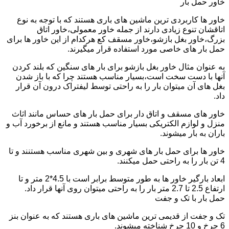
خاور حمل بار
خاور ها کاربردی ترین ماشین های باری هستند که با توجه به نوع
اتاقشان تنوع زیادی دارند از جمله خاور معمولی،خاور اتاق
بزرگ،خاور بغل بازشو،خاور مسقف کع هرکدام از این خاور ها برای
حمل بار های خاصی مورد استفاده قرار میگیرند.
به عنوان مثال خاور بغل بازشو برای بار های سنگین که بلند کردن
آنها با دست سخت است،بسیار مناسب هستند چرا که با باز شدن
بغل های آن میتوان بار را به راحتی توسط لیفتراک درون آن قرار
داد.
خاور های مسقف و اتاق دار برای حمل بار های حساس مانند اثاث
منزل و لوازم الکتریکی بسیار مناسب هستند و مانع از برخورد آب و
باران به بار میشوند.
خاور ها برای حمل بار های شهری و بین شهری مناسب هستنند و تا
4 تن بار را به راحتی حمل میکنند.
ابعاد بارگیر خاور ها به طور متوسط برابر است با 4.5*2 متر و تا
ارتفاع 2.5 تا 2.7 متر بار را به راحتی میتوان روی آنها قرار داد.
حمل بار با تک و جفت
تک و جفت از قدیمی ترین ماشین های باری هستند که به عنوان بنز
6 چرخ و 10 چرخ شناخته میشوند.