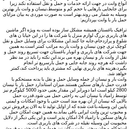
انواع وانت در جهت ارائه خدمات و حمل و نقل استفاده نکند زیرا
برای جابجایی بارهایی با حجم کم و متوسط،نیسان و وانت بار بهترین
وسیله به شمار می روند.بهتر است به صورت موردی به بیان مزایای
حمل بار با وانت بپردازیم:
ترافیک باغستان همیشه مشکل ساز بوده است به ویژه اگر ماشین
های باربری بزرگ لوازم منزل یا شرکت ها را در این خیابا ن های
شلوغ و پرازدحام،جابه جا کنند.این مشکلات برای وسایل حمل و نقل
کوچک تری چون نیسان و وانت بار،به مراتب کمتر است.به همین
جهت شرکت های باربری و اتوبار باغستان جهت تسریع روند حمل و
نقل از وانت بار و نیسان بهره می برند.این نکته را باید در مد نظر
داشت که هرچه روند جابه جایی و حمل بارسریع تر انجام
بگیرد،هزینه های باربری نهایی که مشتری باید پرداخت کند،کمتر
خواهد شد.
وانت بار و نیسان از جمله وسایل حمل و نقل با بدنه مستحکم با
قدرت حمل بارهای سنگین هستند.میزان استاندارد حمل بار با نیسان
2800 کیلو است اما دوبرابر این مقدار یعنی حدود 5000 کیلوگرم نیز
توسط زامیاد یا نیسان آبی به راحتی حمل می شود.قدرت حمل
بالایی که نیسان از آن بهره مند است حتی با وجود امکانات و ایمنی
پایین این وسیله،باعث شده که از اوایل تولید تا به الان پرفروش ترین
و محبوب ترین وانت ایرانی باقی بماند.به همین جهت امکان حمل
بارهای سنگین با زامیاد 24 امکان پذیر است و این یکی دیگر از دلایل
محبوبیت این وسیله نقیله در شرکت های باربری است.
استحکام و جان سختی وانت پیکان نیز همواره باعث جذب و فروش