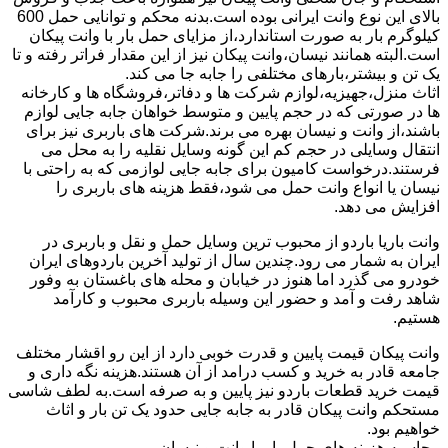
بالای این نوع وانت ایرانی بوده است.بدنه محکم و توانایی حمل 600
کیلوگرم بار به صورت استاندارد،از مزایای حمل بار با وانت پیکان
است.البته همانند نیسان،وانت پیکان نیز از این مقدار فراتر رفته و تا
یک تن و بیشتر،بارهای مختلفی را جابه جا می کند.
اثاث منزل،جهیزیه،لوازم شرکت ها و دفاتر،فروشگاه ها و کارخانه
ها در صورتی که در حجم پایین و متوسط خواهان جابه جایی لوازم
باشند،از وانت و نیسان بهره می برند.شرکت های باربری نیز برای
انتقال وسایلی در حجم کم این گونه وسایل نقلیه را به محل می
فرستند.درخواست کامیون برای جابه جایی لوازمی که به راحتی با
نیسان یا انواع وانت حمل می شود،فقط هزینه های باربری را
افزایش می دهد.
وانت باریا باردو از محبوب ترین وسایل حمل و نقل و باربری در
ایران به شمار می رود.چندین سال از تولید آخرین باردوهای ایران
خودرو می گذرد اما هنوز در خیابان و محله های باغستان به وفور
شاهد رفت و آمد و حضور این وسیله باربری محبوب و کارآمد
هستیم.
وانت پیکان قیمت پایین و قدرت خوبی دارد از این رو اقشار مختلف
جامعه قادر به خرید و کسب درامد از آن هستند.هزینه نگه داری و
قیمت خرید قطعات باردو نیز پایین و به صرفه است.به لطف شاسی
مستحکم وانت پیکان قادر به جابه جایی حدود یک تن بار و اثاث
خواهیم بود.
محاسبه هزینه های حمل بار با وانت و نیسان