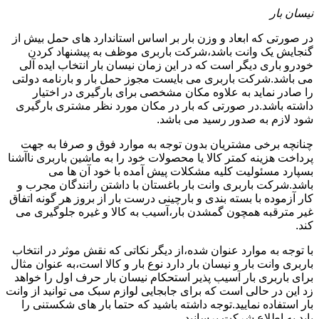
نیسان بار
در صورتی که ابعاد و وزن بار بر اساس استاندارد های حمل بیش از
گنجایش یک وانت باشد،شرکت باربری موظف به پیشنهاد کردن
خودرو باری دیگر است که در این زمان نیسان بار انتخاب ایده آلی
می باشد.شرکت باربری می بایست مجوز حمل بار و بارنامه دولتی
را صادر نماید به علاوه مکان مشخصی برای بارگیری در اختیار
داشته باشد.در صورتی که بار در مکان مورد نظر مشتری بارگیری
شود لازم به صدور رسید می باشد.
چنانچه برخی مشتریان بدون توجه به موارد فوق و صرفا به جهت
پرداخت هزینه کمتر کالا یا محصولات خود را به ماشین باربری ناآشنا
بسپارد مسئولیت کلیه مشکلات پیش آمده با خود آن ها می
باشد.شرکت باربری وانت بار باغستان با داشتن رانندگان مجرب و
کار آزموده با بسته بندی و بارچینی درست بار از بروز هر گونه اتفاق
غیر مترقبه همچون گمشدن بار،آسیب به کالا و غیره جلوگیری می
کند.
با توجه به موارد عنوان شده،از دیگر نکاتی که نقش موثر در انتخاب
باربری وانت بار و نیسان بار دارد نوع بار و کالا است،به عنوان مثال
برای باربری بار آسیب پذیر استحکام نیسان بار حرف اول را خواهد
زد این در حالی است که برای جابجایی لوازم سبک می توانید از وانت
بار استفاده نمایید.توجه داشته باشید که حتما بار های شکستنی را
باید به اطلاع شرکت برسانید.