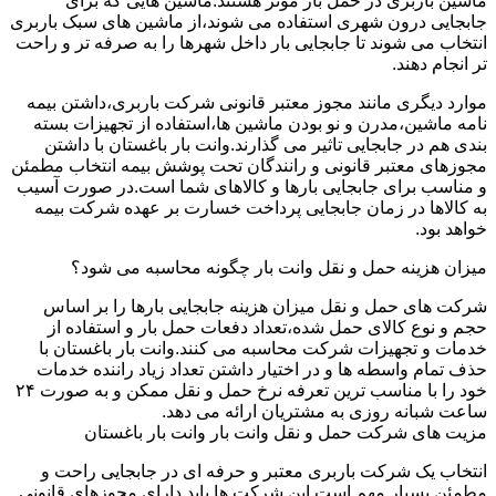
ماشین باربری در حمل بار موثر هستند.ماشین هایی که برای
جابجایی درون شهری استفاده می شوند،از ماشین های سبک باربری
انتخاب می شوند تا جابجایی بار داخل شهرها را به صرفه تر و راحت
تر انجام دهند.
موارد دیگری مانند مجوز معتبر قانونی شرکت باربری،داشتن بیمه
نامه ماشین،مدرن و نو بودن ماشین ها،استفاده از تجهیزات بسته
بندی هم در جابجایی تاثیر می گذارند.وانت بار باغستان با داشتن
مجوزهای معتبر قانونی و رانندگان تحت پوشش بیمه انتخاب مطمئن
و مناسب برای جابجایی بارها و کالاهای شما است.در صورت آسیب
به کالاها در زمان جابجایی پرداخت خسارت بر عهده شرکت بیمه
خواهد بود.
میزان هزینه حمل و نقل وانت بار چگونه محاسبه می شود؟
شرکت های حمل و نقل میزان هزینه جابجایی بارها را بر اساس
حجم و نوع کالای حمل شده،تعداد دفعات حمل بار و استفاده از
خدمات و تجهیزات شرکت محاسبه می کنند.وانت بار باغستان با
حذف تمام واسطه ها و در اختیار داشتن تعداد زیاد راننده خدمات
خود را با مناسب ترین تعرفه نرخ حمل و نقل ممکن و به صورت ۲۴
ساعت شبانه روزی به مشتریان ارائه می دهد.
مزیت های شرکت حمل و نقل وانت بار وانت بار باغستان
انتخاب یک شرکت باربری معتبر و حرفه ای در جابجایی راحت و
مطمئن بسیار مهم است.این شرکت ها باید دارای مجوزهای قانونی