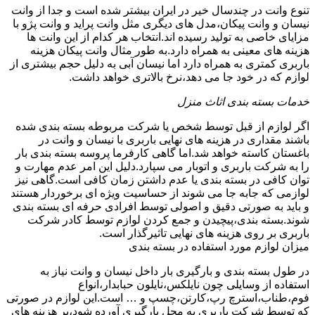
تنوع وانت در چندسال خیر در ایران بیشتر شده است و جدا از وانت
نیسان و وانت پیکان،مدل های دیگری مثل وانت پراید و وانت پژو با
مزایای خاصی به تولید رسیده اند.انتخاب هر کدام از این وانت ها
هزینه های معینی به همراه دارد.به طور مثال وانت پیکان هزینه
باربری کمتری به همراه دارد اما نیسان آبی به دلیل حجم بیشتری از
لوازم که در خود جا می دهد،نرخ بالاتری خواهد داشت.
خدمات بسته بندی اثاث منزل
اگر لوازم از قبل توسط شخص یا شرکت مربوطه بسته بندی شده
باشند مقداری در هزینه های نهایی باربری با نیسان و وانت در
باغستان کاسته خواهد شد.اما گاهی کارفرما پروسه بسته بندی بار
را به شرکت باربری و اتوبار می سپارد.دلیل این امر عدم مهارت و
توان کافی در بسته بندی یا عدم داشتن زمان کافی است.گاهی نیز
لوازمی که جابه جا می شوند از حساسیت ویژه ای برخوردار هستند
و باید به صورتی دقیق و اصولی توسط افرادی حرفه ای بسته بندی
شوند.بسته بندی،پیچیدن و جمع کردن لوازم توسط کادر شرکت
باربری بر روی هزینه های نهایی تاثیرگذار است.
میزان لوازم مورد استفاده در بسته بندی
در طول بسته بندی و بارگیری بار داخل نیسان و وانت نیاز به
استفاده از وسایلی چون نایلکس،نایلون حبابدار،انواع
فوم،طناب،استرچ رپ،کارتن،چسپ و … است.این لوازم در صورتی
که توسط شرکت باربری به محل بارگیری آورده شود،بر هزینه های