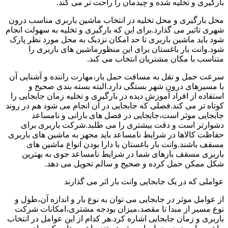
بارگیری و تخلیه شده و چیدمان را راحت تر می کند.
محل بارگیری و محل تخلیه در انتخاب ماشین باربری مناسب درون
شهری تاثیر می گذارد.برای این که بارگیری و تخلیه به سهولت انجام
شود باید ماشین باربری تا حد امکان نزدیک به محل مورد نظر پارک
شود.وانت بار باغستان برای این منظورماشین های باربری را
متناسب با مکان مشتریان انتخاب می کند.
سرعت حمل و نقل به مسافت حمل بار،مهارت راننده و آشنایی آن
با مسیرهای درون شهر بستگی دارد.البته بسته بندی صحیح و
استفاده از افراد آموزش دیده در بارگیری و تخلیه زمان جابجایی را
کوتاه تر می کند.فصلی که جابجایی در آن انجام می شود هم در روند
جابجایی موثر است،جابجایی در فصل های بارانی و نامساعد
دشوارتر است و دقت بیشتری را می طلبد.شرکت باربری برای
حفاظت کالاها در شرایط نامساعد باید مجهز به ماشین های باربری
مسقف باشند.وانت بار باغستان با دارا بودن انواع ماشین های
باربری مسقف بارهای شما در شرایط نامساعد جوی به بهترین
شکل ممکن حمل کرده و صحیح و سالم تحویل می دهد.
عواملی که در یک جابجایی وانت بار اثر می گذارند
از عوامل موثر در جابجایی می توان به نوع بار و اندازه آن،طول و
نوع مسیر از مبدا تا مقصد،میزان بودجه مشتری،امکانات شرکت
باربری و زمان جابجایی اشاره کرد.هر کدام از این عوامل در انتخاب