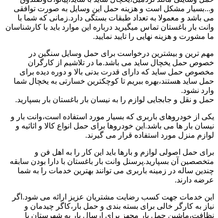
و...بسیار مشکل است و هزینه حمل این وسایل به صورت توافقی
می باشد و معمولا به تعداد طبقات بستگی دارد.زمانی که شما با
وانت بار باغستان تماس میگیرید درباره این موارد باید با کارشناسان
ما مشورت و هزینه نهایی را تایید نمایید.
مهم ترین و بیشترین درخواست برای حمل وسایل سنگین در
خصوص حمل یخچال ساید می باشد.ما در تلاشیم از کارگران
مخصوص حمل ساید که دارای قدرت بدنی بالا و دوره دیده برای
حمل ساید هستند،بهره ببریم تا کوچکترین خسارتی به یخچال شما
وارد نشود.
حمل و نقل و جابجایی لوازم را به نیسان بار باغستان بار بسپارید.
یکی از خودروهای باربری که بسیار مورد استفاده است،وانت بار و
نیسان بار ها می باشد.این خودروها برای حمل انواع کالا و اثاثیه و
لوازم منزل مورد استفاده قرار می گیرند.
برای حمل اصولی لوازم و بارها باید این کار را به اهل فن و
متخصصین آن بسپارید.پرسنل وانت بار باغستان با دارا بودن سابقه
چندین ساله در زمینه باربری می توانند بهترین خدمات را به شما
عرضه دارند.
این خدمات جهت کسب رضایت مشتریان عزیز ارائه می شود.اگر
نیاز به کارگر خالی برای بسته بندی و حمل بار،کاگر چیدمان و
نظافت،ماشین حمل بار مجهز برای ارسال بار به شهرستان یا