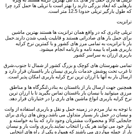
بارهایی که ابعاد بزرگی دارند را بهتر است با تریلی ها حمل کرد چرا
که طول بارگیر تریلی حدودا 12.5 متر است.
ترانزیت
تریلی چادری که در واقع همان ترانزیت ها هستند بهترین ماشین
برای حمل بار های صادراتی هستند و قابلیت پلمپ شدن دارند.حمل
بار با ترانزیت به تمامی مرز های کشور و با کمترین نرخ کرایه
باربری همراه با بیمه نامه و بارنامه انجام میشود.
باربری ارزان به سراسر کشور
تمامی شهرستان های کوچک و بزرگ کشور از شمال تا جنوب،شرق
تا غرب تحت پوشش خدمات باربری نیسان بار باغستان قرار دارد و
ارسال بار به آنها با ارزان ترین نرخ کرایه باربری امکان پذیر است.
همچنین جهت ارسال بار از باغستان به بنادر،لنگرگاه ها و مناطق
مرزی میتوانید با نیسان بار باغستان تماس بگیرید تا با ارزان ترین
نرخ کرایه باربری انواع ماشین های باری را در ختیارتان قرار دهد.
با توجه به نیاز مردم در زمینه حمل و نقل و باربری استفاده از وانت
و نیسان در حمل بار بسیار متداول می باشد.روش های زیادی برای
جابجایی کالا و محصولات مشتریان وجود دارد که بنا به خواسته و
نیاز خود می توانند هر یک را انتخاب نمایند.باربری وانت بار و نیسان
بار از جمله مواردی می باشند که همواره یکی از راه های انتخابی