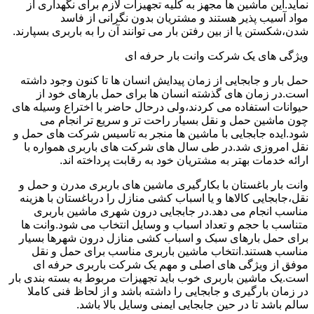
نماید.این ماشین ها مجهز به کلیه تجهیزات لازم برای نگهداری از
مواد آسیب پذیر هستند و مشتریان بدون نگرانی از فاسد
شدن،شکستن یا از بین رفتن بار می توانند آن را به باربری بسپارند.
ویژگی های یک شرکت وانت بار حرفه ای
حمل بار و جابجایی از زمان پیدایش انسان ها تا کنون وجود داشته
است.در زمان های گذشته انسان ها برای حمل بارهای خود از
حیوانات استفاده می کردند،ولی درحال حاضر با اختراع وسیله های
چون ماشین حمل و نقل بسیار راحت تر و سریع تر انجام می
شود.ایده جابجایی با ماشین ها منجر به تاسیس شرکت های حمل و
نقل امروزی شد.در طی سال های شرکت های باربری همواره با
ارائه خدمات بهتر به مشتریان خود به رقابت پرداخته اند.
وانت بار باغستان با بکارگیری ماشین های باربری مدرن و حمل و
نقل،جابجایی کالاها و یا اسباب کشی منازل را درباغستان با هزینه
مناسب انجام می دهد.در جابجایی درون شهری ماشین باربری
متناسب با حجم و تعداد اسباب و وسایل انتخاب می شود.وانت ها
برای حمل بارهای سبک و اسباب کشی منازل درون شهرها بسیار
مناسب هستند.انتخاب ماشین باربری مناسب برای حمل و نقل
موفق از ویژگی های اصلی و مهم یک شرکت باربری حرفه ای
است.یک ماشین باربری خوب باید تجهیزات مربوط به بسته بندی بار
در زمان بارگیری و جابجایی را داشته باشد و از لحاظ فنی کاملا
سالم باشد تا در حین جابجایی ایمنی وسایل بالا باشد.