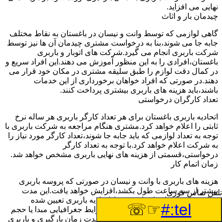
نهایی می افزاید.
چیدمان بار و اثاث
گاهی لوازمی که توسط وانت و نیسان در باغستان به نقاط مختلف
جابه جا می شوند،بنا به درخواست مشتری چیدمان آن ها نیز توسط
شرکت باربری انجام می گیرد.شرکت های اتوبار و باربری
باغستان،افرادی را به این منظور آموزش می دهند.این افراد سریع و
در کمال دقت لوازم را طبق سلیقه مشتری در مکان خود قرار می
دهند.در صورتی که افراد خواهان برخورداری از این خدمات
باشند،باید هزینه های باربری بیشتری پرداخت کنند.
تعداد کارگران درخواستی
اتحادیه باربری باغستان برای هر تعداد کارگر باربری هر ساله نرخ
ثابتی را اعلام خواهد کرد.مشتری هنگام مراجعه به شرکت باربری با
توجه به تعداد لوازمی که باید جابه جا شوند،تعداد کارگر مورد نیاز را
به شرکت اعلام خواهد کرد.با توجه به تعداد کارگر
درخواستی،قسمتی از هزینه های نهایی باربری مشخص خواهد شد.
زمان اتمام کار
هزینه های باربری با وانت و نیسان در صورتی که پروسه باربری
بیشتر از سه ساعت طول بکشد،افزایش خواهد یافت.این مدت
تلفن تماس فوری
زمان به صورت استادندارد توسط اتحادیه باربری تعیین شده
☞☏
tel:#
است.عواملی مثل آب وهوا،ترافیک،شرایط جغرافیایی مبدا یا حجم
زیاد لوازم ممکن است باعث افزایش مدت زمان بارگیری و باربری