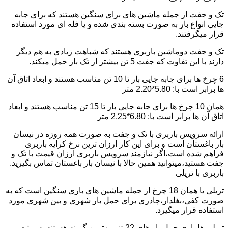
تک و جفت از جمله ماشین های برای سنگین هستند که برای جابه
جایی انواع بار به صورت بسته بندی شده و یا فله ای مورد استفاده
قرار میگرفتند.
تک و جفت دوماشین باربری هستند که شباهت زیادی به هم دیگر
دارند با این تفاوت که جفت 5 تن بیشتر از تک بار حمل میکند.
6 چرخ ها برای جابه جایی بار تا 10 تن مناسب هستند و ابعاد اتاق آن
ها برابر است با: 5.80*2.20 متر
همان 10 چرخ ها برای جابه جایی بار تا 15 تن مناسب هستند و ابعاد
اتاق آن ها برابر است با: 6.80*2.25 متر
ارائه سرویس باربری با تک و جفت به صورت همه روزه در نیسان
بار باغستان است و برای این کار ارزان ترین نرخ کرایه باربری
فراهم شده است،اگر نیازمند سرویس باربری ارزان قیمت با تک و
جفت هستید،میتوانید همین حالا با نیسان بار باغستان تماس بگیرید.
باربری با تریلی
تریلی یا همان 18 چرخ از جمله ماشین های باری سنگین است که به
صورت کفی،بغلدار،چادری برای حمل بار شهری و بین شهری مورد
استفاده قرار میگیرد.
تریلی ها باری حمل بار های 22 تنی بهترین گزینه هستند به ویژه