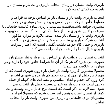
باربری وانت نیسان در زمان انتخاب باربری وانت بار و نیسان بار
باید به چه نکاتی توجه کرد
انتخاب باربری وانت بار و نیسان بار بر اساس توجه به قواعد و
ضوابط خاص شرکت صورت می پذیرد و نقش موثری در جذب
مشتری خواهد داشت.قیمت مناسب،باربری ساده،قابلیت جابجایی با
سرعت بالا بین شهری و… از جمله نکاتی است که سبب محبوبیت
باربری وانت بار و نیسان بار شده است.علاوه بر موارد مذکور
انتخاب شرکت باربری مناسب و معتبر نقش موثری در سلامت
باربری و حمل کالا خواهد داشت،گفتنی است که اعتبار شرکت
باربری خیال شما را از همه جهات راحت می کند.
انتخاب نیسان بار و وانت بار بر اساس اندازه بار و نیاز مشتریان
صورت می پذیرد که هر یک از آن ها شرایط خاص خود را دارند و در
موارد زیر خلاصه می شوند:
معمولا بیشترین کاربرد وانت بار حمل بار درون شهری است که از
مهم ترین دلیل آن می توان به حجم کم بار درون شهری اشاره
کرد.وزن کم،حجم و ابعاد متناسب و مسافت های کوتاه از جمله
دلایلی است که وانت بار به عنوان وسیله حمل بار انتخاب می
شود.البته لازم به ذکر است که قیمت نرخ حمل بار به وسیله وانت
کمتر از نیسان است و همین امر سبب شده که معمولا افراد و
مشتریان برای جابجایی و باربری بین شهری وانت بار را انتخاب
نمایند.