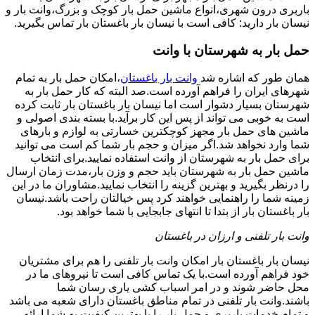
باربری درون شهری،انواع ماشین حمل بار کوچک و بزرگ،وانت بار و
نیسان بار دارید: کافی است با نیسان بار باغستان بار تماس بگیرید.
حمل بار به شهرستان با وانت
همان طور که اشاره شد
وانت بار باغستان
،امکان حمل بار به تمام
شهرهای ایران را فراهم آورده است.صد البته که کار حمل بار به
شهرستان بسیار دشوار است اما نیسان بار باغستان بار ثابت کرده
است به خوبی می تواند از پس این کار برآید.با بسته بندی اصولی و
ماشین های حمل بار مجهز کوچکترین خسارتی به لوازم و بارهای
شما وارد نخواهد شد.اگر میزان و حجم بار شما کم است می توانید
برای حمل بار به شهرستان از وانت استفاده نمایید.برای انتخاب
ماشین حمل بار به شهرستان باید حجم و وزن بار،مدت زمان ارسال
را درنظر بگیرید و بهترین گزینه را انتخاب نمایید.مشاوران ما در این
زمینه شما را راهنمایی خواهند کرد پس خیالتان راحت باشد.نیسان
بار باغستان بار از بتدا تا انتهای جابجایی با شما خواهد بود.
وانت بار تلفنی و ارزان در باغستان
نیسان بار باغستان بار امکان وانت بار تلفنی را هم برای مشتریان
خود فراهم آورده است.با یک تماس کافی است تا نیروهای ما در
محل حاضر شوند و در امر اسباب کشی یاری رسان شما
باشند.وانت بار تلفنی در تمام مناطق باغستان دارای شعبه می باشد
و تمام خدمات باربری و حمل بار را با بهترین کیفیت به شما ارائه