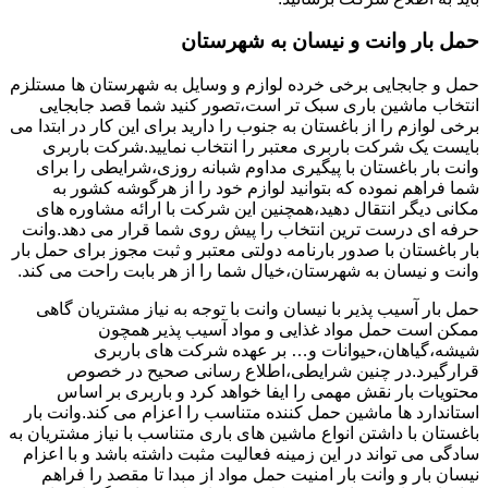
حمل بار وانت و نیسان به شهرستان
حمل و جابجایی برخی خرده لوازم و وسایل به شهرستان ها مستلزم
انتخاب ماشین باری سبک تر است،تصور کنید شما قصد جابجایی
برخی لوازم را از باغستان به جنوب را دارید برای این کار در ابتدا می
بایست یک شرکت باربری معتبر را انتخاب نمایید.شرکت باربری
وانت بار باغستان با پیگیری مداوم شبانه روزی،شرایطی را برای
شما فراهم نموده که بتوانید لوازم خود را از هرگوشه کشور به
مکانی دیگر انتقال دهید،همچنین این شرکت با ارائه مشاوره های
حرفه ای درست ترین انتخاب را پیش روی شما قرار می دهد.وانت
بار باغستان با صدور بارنامه دولتی معتبر و ثبت مجوز برای حمل بار
وانت و نیسان به شهرستان،خیال شما را از هر بابت راحت می کند.
حمل بار آسیب پذیر با نیسان وانت با توجه به نیاز مشتریان گاهی
ممکن است حمل مواد غذایی و مواد آسیب پذیر همچون
شیشه،گیاهان،حیوانات و… بر عهده شرکت های باربری
قرارگیرد.در چنین شرایطی،اطلاع رسانی صحیح در خصوص
محتویات بار نقش مهمی را ایفا خواهد کرد و باربری بر اساس
استاندارد ها ماشین حمل کننده متناسب را اعزام می کند.وانت بار
باغستان با داشتن انواع ماشین های باری متناسب با نیاز مشتریان به
سادگی می تواند در این زمینه فعالیت مثبت داشته باشد و با اعزام
نیسان بار و وانت بار امنیت حمل مواد از مبدا تا مقصد را فراهم