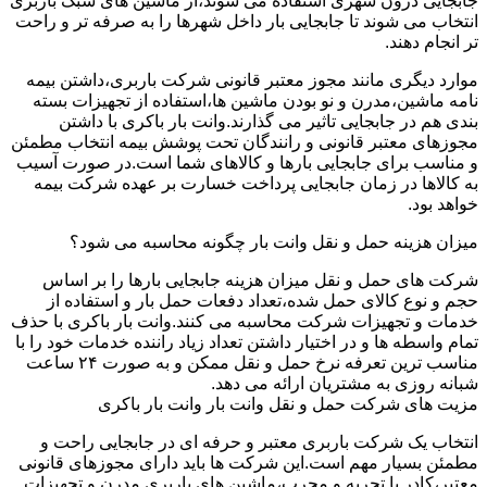
جابجایی درون شهری استفاده می شوند،از ماشین های سبک باربری
انتخاب می شوند تا جابجایی بار داخل شهرها را به صرفه تر و راحت
تر انجام دهند.
موارد دیگری مانند مجوز معتبر قانونی شرکت باربری،داشتن بیمه
نامه ماشین،مدرن و نو بودن ماشین ها،استفاده از تجهیزات بسته
بندی هم در جابجایی تاثیر می گذارند.وانت بار باکری با داشتن
مجوزهای معتبر قانونی و رانندگان تحت پوشش بیمه انتخاب مطمئن
و مناسب برای جابجایی بارها و کالاهای شما است.در صورت آسیب
به کالاها در زمان جابجایی پرداخت خسارت بر عهده شرکت بیمه
خواهد بود.
میزان هزینه حمل و نقل وانت بار چگونه محاسبه می شود؟
شرکت های حمل و نقل میزان هزینه جابجایی بارها را بر اساس
حجم و نوع کالای حمل شده،تعداد دفعات حمل بار و استفاده از
خدمات و تجهیزات شرکت محاسبه می کنند.وانت بار باکری با حذف
تمام واسطه ها و در اختیار داشتن تعداد زیاد راننده خدمات خود را با
مناسب ترین تعرفه نرخ حمل و نقل ممکن و به صورت ۲۴ ساعت
شبانه روزی به مشتریان ارائه می دهد.
مزیت های شرکت حمل و نقل وانت بار وانت بار باکری
انتخاب یک شرکت باربری معتبر و حرفه ای در جابجایی راحت و
مطمئن بسیار مهم است.این شرکت ها باید دارای مجوزهای قانونی
معتبر،کادر با تجربه و مجرب،ماشین های باربری مدرن و تجهیزات