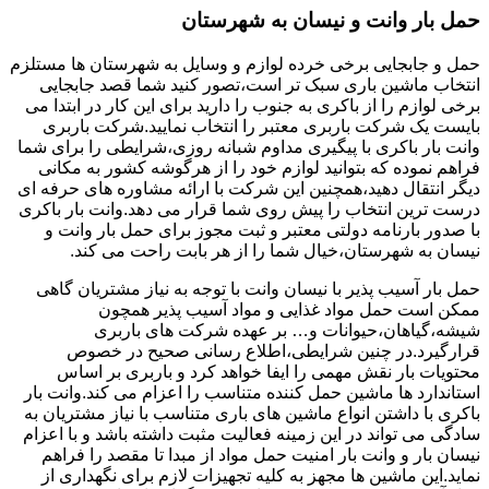
حمل بار وانت و نیسان به شهرستان
حمل و جابجایی برخی خرده لوازم و وسایل به شهرستان ها مستلزم
انتخاب ماشین باری سبک تر است،تصور کنید شما قصد جابجایی
برخی لوازم را از باکری به جنوب را دارید برای این کار در ابتدا می
بایست یک شرکت باربری معتبر را انتخاب نمایید.شرکت باربری
وانت بار باکری با پیگیری مداوم شبانه روزی،شرایطی را برای شما
فراهم نموده که بتوانید لوازم خود را از هرگوشه کشور به مکانی
دیگر انتقال دهید،همچنین این شرکت با ارائه مشاوره های حرفه ای
درست ترین انتخاب را پیش روی شما قرار می دهد.وانت بار باکری
با صدور بارنامه دولتی معتبر و ثبت مجوز برای حمل بار وانت و
نیسان به شهرستان،خیال شما را از هر بابت راحت می کند.
حمل بار آسیب پذیر با نیسان وانت با توجه به نیاز مشتریان گاهی
ممکن است حمل مواد غذایی و مواد آسیب پذیر همچون
شیشه،گیاهان،حیوانات و… بر عهده شرکت های باربری
قرارگیرد.در چنین شرایطی،اطلاع رسانی صحیح در خصوص
محتویات بار نقش مهمی را ایفا خواهد کرد و باربری بر اساس
استاندارد ها ماشین حمل کننده متناسب را اعزام می کند.وانت بار
باکری با داشتن انواع ماشین های باری متناسب با نیاز مشتریان به
سادگی می تواند در این زمینه فعالیت مثبت داشته باشد و با اعزام
نیسان بار و وانت بار امنیت حمل مواد از مبدا تا مقصد را فراهم
نماید.این ماشین ها مجهز به کلیه تجهیزات لازم برای نگهداری از