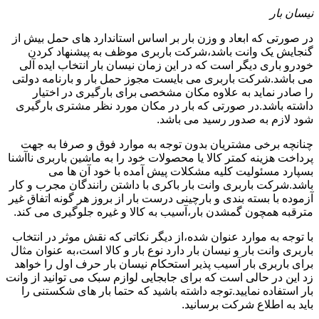
نیسان بار
در صورتی که ابعاد و وزن بار بر اساس استاندارد های حمل بیش از
گنجایش یک وانت باشد،شرکت باربری موظف به پیشنهاد کردن
خودرو باری دیگر است که در این زمان نیسان بار انتخاب ایده آلی
می باشد.شرکت باربری می بایست مجوز حمل بار و بارنامه دولتی
را صادر نماید به علاوه مکان مشخصی برای بارگیری در اختیار
داشته باشد.در صورتی که بار در مکان مورد نظر مشتری بارگیری
شود لازم به صدور رسید می باشد.
چنانچه برخی مشتریان بدون توجه به موارد فوق و صرفا به جهت
پرداخت هزینه کمتر کالا یا محصولات خود را به ماشین باربری ناآشنا
بسپارد مسئولیت کلیه مشکلات پیش آمده با خود آن ها می
باشد.شرکت باربری وانت بار باکری با داشتن رانندگان مجرب و کار
آزموده با بسته بندی و بارچینی درست بار از بروز هر گونه اتفاق غیر
مترقبه همچون گمشدن بار،آسیب به کالا و غیره جلوگیری می کند.
با توجه به موارد عنوان شده،از دیگر نکاتی که نقش موثر در انتخاب
باربری وانت بار و نیسان بار دارد نوع بار و کالا است،به عنوان مثال
برای باربری بار آسیب پذیر استحکام نیسان بار حرف اول را خواهد
زد این در حالی است که برای جابجایی لوازم سبک می توانید از وانت
بار استفاده نمایید.توجه داشته باشید که حتما بار های شکستنی را
باید به اطلاع شرکت برسانید.