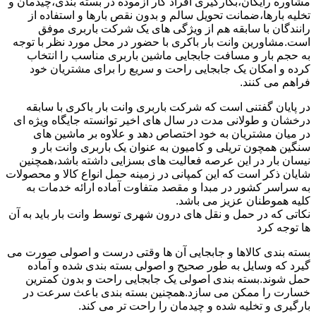
مشاوره رایگان،بکارگیری افراد کار آزموده در بسته بندی،چیدمان و
تخلیه بارها،ضمانت تحویل سالم و بدون نقص بارها و استفاده از
رانندگان با سابقه هم از ویژگی های یک شرکت باربری موفق
است.مشاورین وانت بار باکری با حضور در محل مورد نظر با توجه
به حجم بار و مسافت جابجایی ماشین باربری مناسب را انتخاب
کرده و امکان یک جابجایی راحت و سریع را برای مشتریان خود
فراهم می کنند.
در پایان گفتنی است که شرکت باربری وانت بار باکری با سابقه
درخشان و طولانی مدت در سال های اخیر توانسته جایگاه ویژه ای
در میان مشتریان به خود اختصاص دهد و علاوه بر ماشین های
سنگین همچون تریلی و کامیون به عنوان یک باربری وانت بار و
نیسان بار در این عرصه فعالیت های بسزایی داشته باشد،همچنین
شایان ذکر است که این کمپانی در زمینه حمل انواع کالا و محصولات
به سراسر کشور در مبدا و مقصد متفاوت آماده ارائه خدمات به
کلیه هموطنان عزیز می باشد.
نکاتی که در حمل و نقل های درون شهری توسط وانت بار باید به آن
ها توجه کرد
بسته بندی کالاها و جابجایی آن ها وقتی درست و اصولی صورت می
گیرد که وسایل به طور صحیح و اصولی بسته بندی شده و آماده
حمل شوند.بسته بندی اصولی یک جابجایی راحت و بدون کمترین
خسارت را ممکن می سازد.همچنین بسته بندی باعث سرعت در
بارگیری و تخلیه شده و چیدمان را راحت تر می کند.