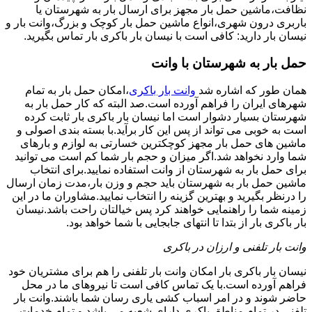
نظافت،ماشین حمل بار مجهز برای ارسال بار به شهرستان یا
باربری درون شهری،انواع ماشین حمل بار کوچک و بزرگ،وانت بار و
نیسان بار دارید: کافی است با نیسان بار باکری بار تماس بگیرید.
حمل بار به شهرستان با وانت
همان طور که اشاره شد
وانت بار باکری
،امکان حمل بار به تمام
شهرهای ایران را فراهم آورده است.صد البته که کار حمل بار به
شهرستان بسیار دشوار است اما نیسان بار باکری بار ثابت کرده
است به خوبی می تواند از پس این کار برآید.با بسته بندی اصولی و
ماشین های حمل بار مجهز کوچکترین خسارتی به لوازم و بارهای
شما وارد نخواهد شد.اگر میزان و حجم بار شما کم است می توانید
برای حمل بار به شهرستان از وانت استفاده نمایید.برای انتخاب
ماشین حمل بار به شهرستان باید حجم و وزن بار،مدت زمان ارسال
را درنظر بگیرید و بهترین گزینه را انتخاب نمایید.مشاوران ما در این
زمینه شما را راهنمایی خواهند کرد پس خیالتان راحت باشد.نیسان
بار باکری بار از بتدا تا انتهای جابجایی با شما خواهد بود.
وانت بار تلفنی و ارزان در باکری
نیسان بار باکری بار امکان وانت بار تلفنی را هم برای مشتریان خود
فراهم آورده است.با یک تماس کافی است تا نیروهای ما در محل
حاضر شوند و در امر اسباب کشی یاری رسان شما باشند.وانت بار
تلفنی در تمام مناطق باکری دارای شعبه می باشد و تمام خدمات