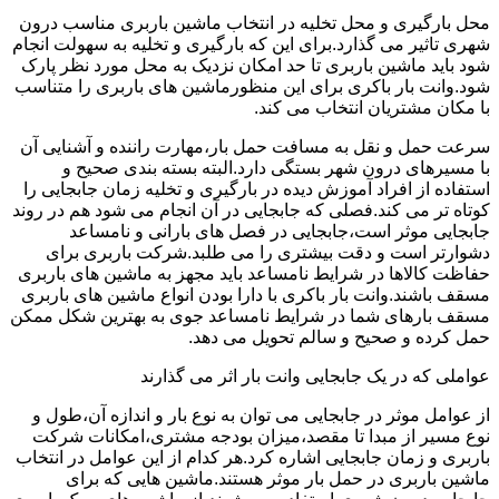
محل بارگیری و محل تخلیه در انتخاب ماشین باربری مناسب درون
شهری تاثیر می گذارد.برای این که بارگیری و تخلیه به سهولت انجام
شود باید ماشین باربری تا حد امکان نزدیک به محل مورد نظر پارک
شود.وانت بار باکری برای این منظورماشین های باربری را متناسب
با مکان مشتریان انتخاب می کند.
سرعت حمل و نقل به مسافت حمل بار،مهارت راننده و آشنایی آن
با مسیرهای درون شهر بستگی دارد.البته بسته بندی صحیح و
استفاده از افراد آموزش دیده در بارگیری و تخلیه زمان جابجایی را
کوتاه تر می کند.فصلی که جابجایی در آن انجام می شود هم در روند
جابجایی موثر است،جابجایی در فصل های بارانی و نامساعد
دشوارتر است و دقت بیشتری را می طلبد.شرکت باربری برای
حفاظت کالاها در شرایط نامساعد باید مجهز به ماشین های باربری
مسقف باشند.وانت بار باکری با دارا بودن انواع ماشین های باربری
مسقف بارهای شما در شرایط نامساعد جوی به بهترین شکل ممکن
حمل کرده و صحیح و سالم تحویل می دهد.
عواملی که در یک جابجایی وانت بار اثر می گذارند
از عوامل موثر در جابجایی می توان به نوع بار و اندازه آن،طول و
نوع مسیر از مبدا تا مقصد،میزان بودجه مشتری،امکانات شرکت
باربری و زمان جابجایی اشاره کرد.هر کدام از این عوامل در انتخاب
ماشین باربری در حمل بار موثر هستند.ماشین هایی که برای