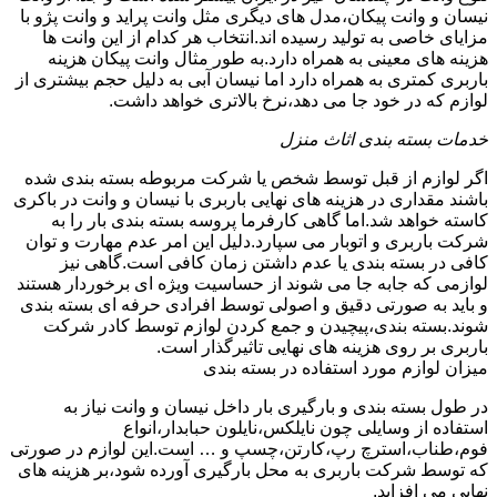
نیسان و وانت پیکان،مدل های دیگری مثل وانت پراید و وانت پژو با
مزایای خاصی به تولید رسیده اند.انتخاب هر کدام از این وانت ها
هزینه های معینی به همراه دارد.به طور مثال وانت پیکان هزینه
باربری کمتری به همراه دارد اما نیسان آبی به دلیل حجم بیشتری از
لوازم که در خود جا می دهد،نرخ بالاتری خواهد داشت.
خدمات بسته بندی اثاث منزل
اگر لوازم از قبل توسط شخص یا شرکت مربوطه بسته بندی شده
باشند مقداری در هزینه های نهایی باربری با نیسان و وانت در باکری
کاسته خواهد شد.اما گاهی کارفرما پروسه بسته بندی بار را به
شرکت باربری و اتوبار می سپارد.دلیل این امر عدم مهارت و توان
کافی در بسته بندی یا عدم داشتن زمان کافی است.گاهی نیز
لوازمی که جابه جا می شوند از حساسیت ویژه ای برخوردار هستند
و باید به صورتی دقیق و اصولی توسط افرادی حرفه ای بسته بندی
شوند.بسته بندی،پیچیدن و جمع کردن لوازم توسط کادر شرکت
باربری بر روی هزینه های نهایی تاثیرگذار است.
میزان لوازم مورد استفاده در بسته بندی
در طول بسته بندی و بارگیری بار داخل نیسان و وانت نیاز به
استفاده از وسایلی چون نایلکس،نایلون حبابدار،انواع
فوم،طناب،استرچ رپ،کارتن،چسپ و … است.این لوازم در صورتی
که توسط شرکت باربری به محل بارگیری آورده شود،بر هزینه های
نهایی می افزاید.