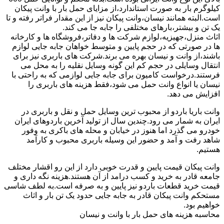
کیلوگرم بار به صورت استاندارد،از مزایای حمل بار با وانت پیکان
است.البته همانند نیسان،وانت پیکان نیز از این مقدار فراتر رفته و تا
یک تن و بیشتر،بارهای مختلفی را جابه جا می کند.
اثاث منزل،جهیزیه،لوازم شرکت ها و دفاتر،فروشگاه ها و کارخانه
ها در صورتی که در حجم پایین و متوسط خواهان جابه جایی لوازم
باشند،از وانت و نیسان بهره می برند.شرکت های باربری نیز برای
انتقال وسایلی در حجم کم این گونه وسایل نقلیه را به محل می
فرستند.درخواست کامیون برای جابه جایی لوازمی که به راحتی با
نیسان یا انواع وانت حمل می شود،فقط هزینه های باربری را
افزایش می دهد.
وانت باریا باردو از محبوب ترین وسایل حمل و نقل و باربری در
ایران به شمار می رود.چندین سال از تولید آخرین باردوهای ایران
خودرو می گذرد اما هنوز در خیابان و محله های باکری به وفور
شاهد رفت و آمد و حضور این وسیله باربری محبوب و کارآمد
هستیم.
وانت پیکان قیمت پایین و قدرت خوبی دارد از این رو اقشار مختلف
جامعه قادر به خرید و کسب درامد از آن هستند.هزینه نگه داری و
قیمت خرید قطعات باردو نیز پایین و به صرفه است.به لطف شاسی
مستحکم وانت پیکان قادر به جابه جایی حدود یک تن بار و اثاث
خواهیم بود.
محاسبه هزینه های حمل بار با وانت و نیسان