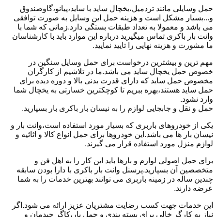
حمل وسایلی مانند تردمیل،یخچال ساید با ساید،پیانو،گاوصندوق
و...بسیار مشکل است و هزینه حمل این وسایل به صورت توافقی
می باشد و معمولا به تعداد طبقات بستگی دارد.زمانی که شما با
وانت بار باکری تماس میگیرید درباره این موارد باید با کارشناسان
ما مشورت و هزینه نهایی را تایید نمایید.
مهم ترین و بیشترین درخواست برای حمل وسایل سنگین در
خصوص حمل یخچال ساید می باشد.ما در تلاشیم از کارگران
مخصوص حمل ساید که دارای قدرت بدنی بالا و دوره دیده برای
حمل ساید هستند،بهره ببریم تا کوچکترین خسارتی به یخچال شما
وارد نشود.
حمل و نقل و جابجایی لوازم را به نیسان بار باکری بار بسپارید.
یکی از خودروهای باربری که بسیار مورد استفاده است،وانت بار و
نیسان بار ها می باشد.این خودروها برای حمل انواع کالا و اثاثیه و
لوازم منزل مورد استفاده قرار می گیرند.
برای حمل اصولی لوازم و بارها باید این کار را به اهل فن و
متخصصین آن بسپارید.پرسنل وانت بار باکری با دارا بودن سابقه
چندین ساله در زمینه باربری می توانند بهترین خدمات را به شما
عرضه دارند.
این خدمات جهت کسب رضایت مشتریان عزیز ارائه می شود.اگر
نیاز به کارگر خالی برای بسته بندی و حمل بار،کاگر چیدمان و