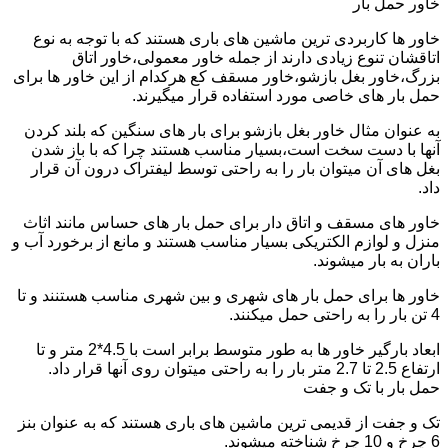
خاور حمل بار
خاور ها کاربردی ترین ماشین های باری هستند که با توجه به نوع
اتاقشان تنوع زیادی دارند از جمله خاور معمولی،خاور اتاق
بزرگ،خاور بغل بازشو،خاور مسقف کع هرکدام از این خاور ها برای
حمل بار های خاصی مورد استفاده قرار میگیرند.
به عنوان مثال خاور بغل بازشو برای بار های سنگین که بلند کردن
آنها با دست سخت است،بسیار مناسب هستند چرا که با باز شدن
بغل های آن میتوان بار را به راحتی توسط لیفتراک درون آن قرار
داد.
خاور های مسقف و اتاق دار برای حمل بار های حساس مانند اثاث
منزل و لوازم الکتریکی بسیار مناسب هستند و مانع از برخورد آب و
باران به بار میشوند.
خاور ها برای حمل بار های شهری و بین شهری مناسب هستنند و تا
4 تن بار را به راحتی حمل میکنند.
ابعاد بارگیر خاور ها به طور متوسط برابر است با 4.5*2 متر و تا
ارتفاع 2.5 تا 2.7 متر بار را به راحتی میتوان روی آنها قرار داد.
حمل بار با تک و جفت
تک و جفت از قدیمی ترین ماشین های باری هستند که به عنوان بنز
6 چرخ و 10 چرخ شناخته میشوند.