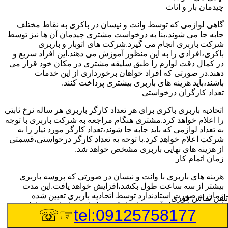
چیدمان بار و اثاث
گاهی لوازمی که توسط وانت و نیسان در باکری به نقاط مختلف
جابه جا می شوند،بنا به درخواست مشتری چیدمان آن ها نیز توسط
شرکت باربری انجام می گیرد.شرکت های اتوبار و باربری
باکری،افرادی را به این منظور آموزش می دهند.این افراد سریع و
در کمال دقت لوازم را طبق سلیقه مشتری در مکان خود قرار می
دهند.در صورتی که افراد خواهان برخورداری از این خدمات
باشند،باید هزینه های باربری بیشتری پرداخت کنند.
تعداد کارگران درخواستی
اتحادیه باربری باکری برای هر تعداد کارگر باربری هر ساله نرخ ثابتی
را اعلام خواهد کرد.مشتری هنگام مراجعه به شرکت باربری با توجه
به تعداد لوازمی که باید جابه جا شوند،تعداد کارگر مورد نیاز را به
شرکت اعلام خواهد کرد.با توجه به تعداد کارگر درخواستی،قسمتی
از هزینه های نهایی باربری مشخص خواهد شد.
زمان اتمام کار
هزینه های باربری با وانت و نیسان در صورتی که پروسه باربری
بیشتر از سه ساعت طول بکشد،افزایش خواهد یافت.این مدت
زمان به صورت استادندارد توسط اتحادیه باربری تعیین شده
تلفن تماس فوری
است.عواملی مثل آب وهوا،ترافیک،شرایط جغرافیایی مبدا یا حجم
☞☏
tel:09125758177
زیاد لوازم ممکن است باعث افزایش مدت زمان بارگیری و باربری
شوند که افزایش هزینه های باربری را در پی خواهند داشت.