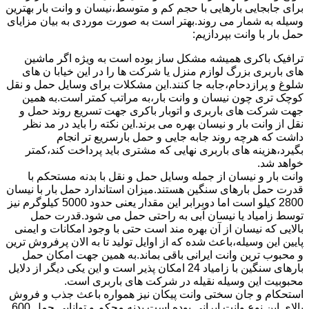
برای جابجایی بارهایی با حجم کم و متوسط،نیسان و وانت بار بهترین
وسیله به شمار می روند.بهتر است به صورت موردی به بیان مزایای
حمل بار با وانت بپردازیم:
ترافیک باکری همیشه مشکل ساز بوده است به ویژه اگر ماشین
های باربری بزرگ لوازم منزل یا شرکت ها را در این خیابا ن های
شلوغ و پرازدحام،جابه جا کنند.این مشکلات برای وسایل حمل و نقل
کوچک تری چون نیسان و وانت بار،به مراتب کمتر است.به همین
جهت شرکت های باربری و اتوبار باکری جهت تسریع روند حمل و
نقل از وانت بار و نیسان بهره می برند.این نکته را باید در مد نظر
داشت که هرچه روند جابه جایی و حمل بارسریع تر انجام
بگیرد،هزینه های باربری نهایی که مشتری باید پرداخت کند،کمتر
خواهد شد.
وانت بار و نیسان از جمله وسایل حمل و نقل با بدنه مستحکم با
قدرت حمل بارهای سنگین هستند.میزان استاندارد حمل بار با نیسان
2800 کیلو است اما دوبرابر این مقدار یعنی حدود 5000 کیلوگرم نیز
توسط زامیاد یا نیسان آبی به راحتی حمل می شود.قدرت حمل
بالایی که نیسان از آن بهره مند است حتی با وجود امکانات و ایمنی
پایین این وسیله،باعث شده که از اوایل تولید تا به الان پرفروش ترین
و محبوب ترین وانت ایرانی باقی بماند.به همین جهت امکان حمل
بارهای سنگین با زامیاد 24 امکان پذیر است و این یکی دیگر از دلایل
محبوبیت این وسیله نقیله در شرکت های باربری است.
استحکام و جان سختی وانت پیکان نیز همواره باعث جذب و فروش
بالای این نوع وانت ایرانی بوده است.بدنه محکم و توانایی حمل 600