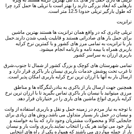
بارهایی که ابعاد بزرگی دارند را بهتر است با تریلی ها حمل کرد چرا
که طول بارگیر تریلی حدودا 12.5 متر است.
ترانزیت
تریلی چادری که در واقع همان ترانزیت ها هستند بهترین ماشین
برای حمل بار های صادراتی هستند و قابلیت پلمپ شدن دارند.حمل
بار با ترانزیت به تمامی مرز های کشور و با کمترین نرخ کرایه
باربری همراه با بیمه نامه و بارنامه انجام میشود.
باربری ارزان به سراسر کشور
تمامی شهرستان های کوچک و بزرگ کشور از شمال تا جنوب،شرق
تا غرب تحت پوشش خدمات باربری نیسان بار باکری قرار دارد و
ارسال بار به آنها با ارزان ترین نرخ کرایه باربری امکان پذیر است.
همچنین جهت ارسال بار از باکری به بنادر،لنگرگاه ها و مناطق
مرزی میتوانید با نیسان بار باکری تماس بگیرید تا با ارزان ترین نرخ
کرایه باربری انواع ماشین های باری را در ختیارتان قرار دهد.
با توجه به نیاز مردم در زمینه حمل و نقل و باربری استفاده از وانت
و نیسان در حمل بار بسیار متداول می باشد.روش های زیادی برای
جابجایی کالا و محصولات مشتریان وجود دارد که بنا به خواسته و
نیاز خود می توانند هر یک را انتخاب نمایند.باربری وانت بار و نیسان
بار از جمله مواردی می باشند که همواره یکی از راه های انتخابی