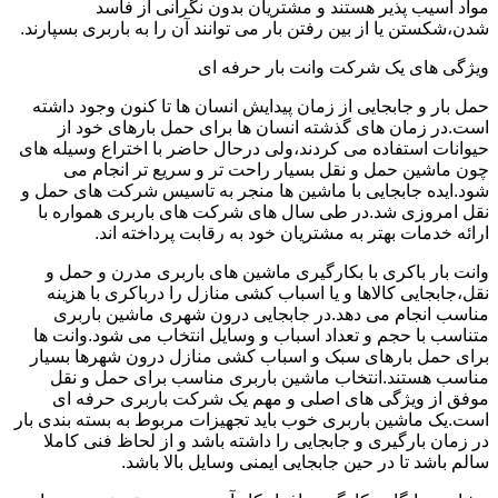
مواد آسیب پذیر هستند و مشتریان بدون نگرانی از فاسد
شدن،شکستن یا از بین رفتن بار می توانند آن را به باربری بسپارند.
ویژگی های یک شرکت وانت بار حرفه ای
حمل بار و جابجایی از زمان پیدایش انسان ها تا کنون وجود داشته
است.در زمان های گذشته انسان ها برای حمل بارهای خود از
حیوانات استفاده می کردند،ولی درحال حاضر با اختراع وسیله های
چون ماشین حمل و نقل بسیار راحت تر و سریع تر انجام می
شود.ایده جابجایی با ماشین ها منجر به تاسیس شرکت های حمل و
نقل امروزی شد.در طی سال های شرکت های باربری همواره با
ارائه خدمات بهتر به مشتریان خود به رقابت پرداخته اند.
وانت بار باکری با بکارگیری ماشین های باربری مدرن و حمل و
نقل،جابجایی کالاها و یا اسباب کشی منازل را درباکری با هزینه
مناسب انجام می دهد.در جابجایی درون شهری ماشین باربری
متناسب با حجم و تعداد اسباب و وسایل انتخاب می شود.وانت ها
برای حمل بارهای سبک و اسباب کشی منازل درون شهرها بسیار
مناسب هستند.انتخاب ماشین باربری مناسب برای حمل و نقل
موفق از ویژگی های اصلی و مهم یک شرکت باربری حرفه ای
است.یک ماشین باربری خوب باید تجهیزات مربوط به بسته بندی بار
در زمان بارگیری و جابجایی را داشته باشد و از لحاظ فنی کاملا
سالم باشد تا در حین جابجایی ایمنی وسایل بالا باشد.