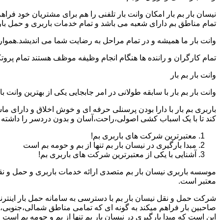
نیسان بار بم بار امکان وانت بار تلفنی را هم برای مشتریان خود فر
تمام مناطق بم دارای شعبه می باشد و تمام خدمات باربری و حمل بار ر
وانت بار ما همیشه و در تمام مراحل به رضایت شما می اندیشد.همواره
تمام کارگران و راننده ها هنگام انجام وظیفه موظف هستند تمام پروتک
وانت بار بم بار
وانت بار بم بار با سابقه طولانی در امر جابجایی یکی از بهترین وا
باربری بم بار با دارا بودن پرسنلی حرفه ای و خوش اخلاق و دارای 
کند تا با یک اسباب کشی اصولی،راحت،آسان و بدون دردسر را داشته ب
معتبرترین شرکت های باربری بم!
مبدا بارگیری در نیسان بار بم تنها از بم و حومه بم است
آشنایی با یکی از معتبرترین شرکت های باربری بم!
موسسه باربری نیسان بار بم متصدی ارائه خدمات باربری و حمل و نقل
معتبر است.
شرکت حمل و نقل نیسان بار بم با دسترسی به سامانه حمل بار اینترنتی 
صاحبین بار فراهم میکند به گونه ای که تمامی مناطق شمالی،جنوبی،ش
این است که مبدا بارگیری در نیسان بار بم تنها از بم و حومه بم است