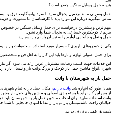
شد.
هزینه حمل وسایل سنگین چقدر است؟
حمل وسایلی مانند تردمیل،یخچال ساید با ساید،پیانو،گاوصندوق و...ب
تماس میگیرید درباره این موارد باید با کارشناسان ما مشورت و هزینه نها
مهم ترین و بیشترین درخواست برای حمل وسایل سنگین در خصوص حمل 
ببریم تا کوچکترین خسارتی به یخچال شما وارد نشود.
حمل و نقل و جابجایی لوازم را به نیسان بار بم بار بسپارید.
یکی از خودروهای باربری که بسیار مورد استفاده است،وانت بار و نیسان
برای حمل اصولی لوازم و بارها باید این کار را به اهل فن و متخصصین 
این خدمات جهت کسب رضایت مشتریان عزیز ارائه می شود.اگر نیاز به
شهری،انواع ماشین حمل بار کوچک و بزرگ،وانت بار و نیسان بار دارید:
حمل بار به شهرستان با وانت
همان طور که اشاره شد
وانت بار بم
،امکان حمل بار به تمام شهرهای 
از پس این کار برآید.با بسته بندی اصولی و ماشین های حمل بار مجهز
وانت استفاده نمایید.برای انتخاب ماشین حمل بار به شهرستان باید حجم
خیالتان راحت باشد.نیسان بار بم بار از بتدا تا انتهای جابجایی با شما خو
وانت بار تلفنی و ارزان در بم