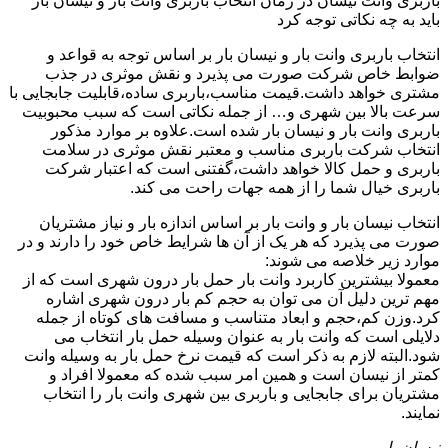
باربری وانت نیسان در زمان انتخاب باربری وانت بار و نیسان بار
باید به چه نکاتی توجه کرد
انتخاب باربری وانت بار و نیسان بار بر اساس توجه به قواعد و
ضوابط خاص شرکت صورت می پذیرد و نقش موثری در جذب
مشتری خواهد داشت.قیمت مناسب،باربری ساده،قابلیت جابجایی با
سرعت بالا بین شهری و… از جمله نکاتی است که سبب محبوبیت
باربری وانت بار و نیسان بار شده است.علاوه بر موارد مذکور
انتخاب شرکت باربری مناسب و معتبر نقش موثری در سلامت
باربری و حمل کالا خواهد داشت،گفتنی است که اعتبار شرکت
باربری خیال شما را از همه جهات راحت می کند.
انتخاب نیسان بار و وانت بار بر اساس اندازه بار و نیاز مشتریان
صورت می پذیرد که هر یک از آن ها شرایط خاص خود را دارند و در
موارد زیر خلاصه می شوند:
معمولا بیشترین کاربرد وانت بار حمل بار درون شهری است که از
مهم ترین دلیل آن می توان به حجم کم بار درون شهری اشاره
کرد.وزن کم،حجم و ابعاد متناسب و مسافت های کوتاه از جمله
دلایلی است که وانت بار به عنوان وسیله حمل بار انتخاب می
شود.البته لازم به ذکر است که قیمت نرخ حمل بار به وسیله وانت
کمتر از نیسان است و همین امر سبب شده که معمولا افراد و
مشتریان برای جابجایی و باربری بین شهری وانت بار را انتخاب
نمایند.
نیسان بار