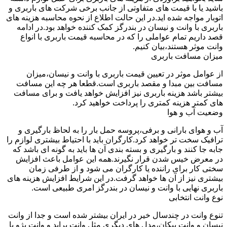
باشید یا با قیمت های متفاوتی از جانب برخی شرکت های باربری و
اتوبار مواجه شده اید.در این حالت اطلاع از نحوه محاسبه هزینه های
باربری با وانت و نیسان در بندرگز کمک کننده خواهد بود.در ادامه
قصد داریم تمام عواملی را که در محاسبه قیمت باربری با انواع
وانت موثر هستند،بیان کنیم.
میزان مسافت باربری
از عوامل موثر در تعیین قیمت باربری با وانت و نیسان،میزان
مسافت بین مبدا و مقصد باربری است.قطعا هر چه این مسافت
بیشتر باشد هزینه باربری نیز افزایش خواهد یافت و برای مسافت
های کمتر هزینه کمتری را پرداخت خواهید کرد.
وضعیت آب و هوا
آب و هوای بارانی و برفی،پروسه حمل بار را به لحاظ بارگیری و
ترافیک سخت تر خواهد کرد.کارگران باید با احتیاط بیشتری لوازم را
جابه جا کنند و بارگیری و بسته بندی آن ها باید به گونه ای باشد که
در معرض خیس شدن قرار نگیرند.همه این عوامل باعث افزایش
سختی کار برای راننده یا کارگران می شود و از طرفی زمان
بیشتری نیز از آن ها خواهد گرفت.در این شرایط افزایش هزینه های
باربری نهایی با وانت و نیسان در بندرگز امری طبیعی است.
نوع وانت انتخابی
تنوع وانت در چندسال خیر در ایران بیشتر شده است و جدا از وانت
نیسان و وانت پیکان،مدل های دیگری مثل وانت پراید و وانت پژو با