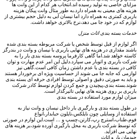
مزایای خاصی به تولید رسیده اند.انتخاب هر کدام از این وانت ها
هزینه های معینی به همراه دارد.به طور مثال وانت پیکان هزینه
باربری کمتری به همراه دارد اما نیسان آبی به دلیل حجم بیشتری از
لوازم که در خود جا می دهد،نرخ بالاتری خواهد داشت.
خدمات بسته بندی اثاث منزل
اگر لوازم از قبل توسط شخص یا شرکت مربوطه بسته بندی شده
باشند مقداری در هزینه های نهایی باربری با نیسان و وانت در بندرگز
کاسته خواهد شد.اما گاهی کارفرما پروسه بسته بندی بار را به
شرکت باربری و اتوبار می سپارد.دلیل این امر عدم مهارت و توان
کافی در بسته بندی یا عدم داشتن زمان کافی است.گاهی نیز
لوازمی که جابه جا می شوند از حساسیت ویژه ای برخوردار هستند
و باید به صورتی دقیق و اصولی توسط افرادی حرفه ای بسته بندی
شوند.بسته بندی،پیچیدن و جمع کردن لوازم توسط کادر شرکت
باربری بر روی هزینه های نهایی تاثیرگذار است.
میزان لوازم مورد استفاده در بسته بندی
در طول بسته بندی و بارگیری بار داخل نیسان و وانت نیاز به
استفاده از وسایلی چون نایلکس،نایلون حبابدار،انواع
فوم،طناب،استرچ رپ،کارتن،چسپ و … است.این لوازم در صورتی
که توسط شرکت باربری به محل بارگیری آورده شود،بر هزینه های
نهایی می افزاید.
چیدمان بار و اثاث