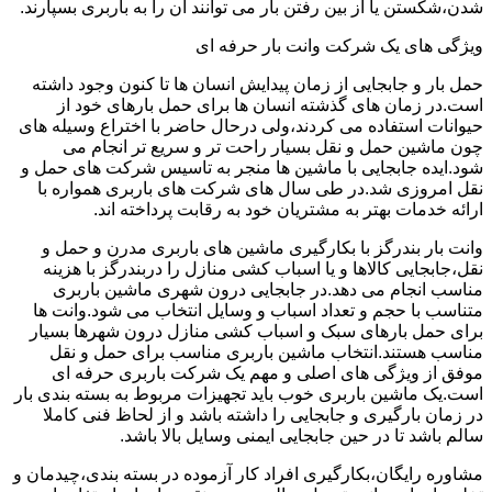
شدن،شکستن یا از بین رفتن بار می توانند آن را به باربری بسپارند.
ویژگی های یک شرکت وانت بار حرفه ای
حمل بار و جابجایی از زمان پیدایش انسان ها تا کنون وجود داشته
است.در زمان های گذشته انسان ها برای حمل بارهای خود از
حیوانات استفاده می کردند،ولی درحال حاضر با اختراع وسیله های
چون ماشین حمل و نقل بسیار راحت تر و سریع تر انجام می
شود.ایده جابجایی با ماشین ها منجر به تاسیس شرکت های حمل و
نقل امروزی شد.در طی سال های شرکت های باربری همواره با
ارائه خدمات بهتر به مشتریان خود به رقابت پرداخته اند.
وانت بار بندرگز با بکارگیری ماشین های باربری مدرن و حمل و
نقل،جابجایی کالاها و یا اسباب کشی منازل را دربندرگز با هزینه
مناسب انجام می دهد.در جابجایی درون شهری ماشین باربری
متناسب با حجم و تعداد اسباب و وسایل انتخاب می شود.وانت ها
برای حمل بارهای سبک و اسباب کشی منازل درون شهرها بسیار
مناسب هستند.انتخاب ماشین باربری مناسب برای حمل و نقل
موفق از ویژگی های اصلی و مهم یک شرکت باربری حرفه ای
است.یک ماشین باربری خوب باید تجهیزات مربوط به بسته بندی بار
در زمان بارگیری و جابجایی را داشته باشد و از لحاظ فنی کاملا
سالم باشد تا در حین جابجایی ایمنی وسایل بالا باشد.
مشاوره رایگان،بکارگیری افراد کار آزموده در بسته بندی،چیدمان و