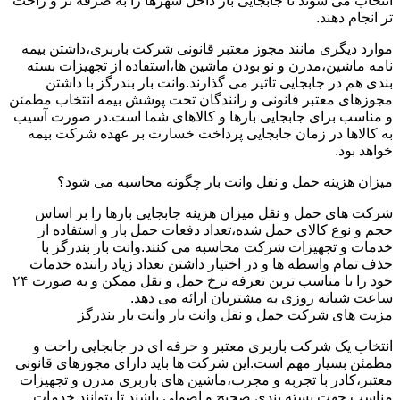
انتخاب می شوند تا جابجایی بار داخل شهرها را به صرفه تر و راحت
تر انجام دهند.
موارد دیگری مانند مجوز معتبر قانونی شرکت باربری،داشتن بیمه
نامه ماشین،مدرن و نو بودن ماشین ها،استفاده از تجهیزات بسته
بندی هم در جابجایی تاثیر می گذارند.وانت بار بندرگز با داشتن
مجوزهای معتبر قانونی و رانندگان تحت پوشش بیمه انتخاب مطمئن
و مناسب برای جابجایی بارها و کالاهای شما است.در صورت آسیب
به کالاها در زمان جابجایی پرداخت خسارت بر عهده شرکت بیمه
خواهد بود.
میزان هزینه حمل و نقل وانت بار چگونه محاسبه می شود؟
شرکت های حمل و نقل میزان هزینه جابجایی بارها را بر اساس
حجم و نوع کالای حمل شده،تعداد دفعات حمل بار و استفاده از
خدمات و تجهیزات شرکت محاسبه می کنند.وانت بار بندرگز با
حذف تمام واسطه ها و در اختیار داشتن تعداد زیاد راننده خدمات
خود را با مناسب ترین تعرفه نرخ حمل و نقل ممکن و به صورت ۲۴
ساعت شبانه روزی به مشتریان ارائه می دهد.
مزیت های شرکت حمل و نقل وانت بار وانت بار بندرگز
انتخاب یک شرکت باربری معتبر و حرفه ای در جابجایی راحت و
مطمئن بسیار مهم است.این شرکت ها باید دارای مجوزهای قانونی
معتبر،کادر با تجربه و مجرب،ماشین های باربری مدرن و تجهیزات
مناسب جهت بسته بندی صحیح و اصولی باشند تا بتوانند خدمات