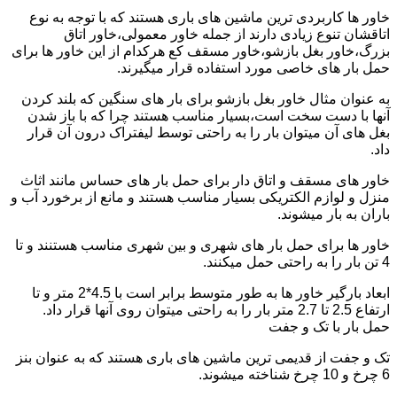
خاور ها کاربردی ترین ماشین های باری هستند که با توجه به نوع
اتاقشان تنوع زیادی دارند از جمله خاور معمولی،خاور اتاق
بزرگ،خاور بغل بازشو،خاور مسقف کع هرکدام از این خاور ها برای
حمل بار های خاصی مورد استفاده قرار میگیرند.
به عنوان مثال خاور بغل بازشو برای بار های سنگین که بلند کردن
آنها با دست سخت است،بسیار مناسب هستند چرا که با باز شدن
بغل های آن میتوان بار را به راحتی توسط لیفتراک درون آن قرار
داد.
خاور های مسقف و اتاق دار برای حمل بار های حساس مانند اثاث
منزل و لوازم الکتریکی بسیار مناسب هستند و مانع از برخورد آب و
باران به بار میشوند.
خاور ها برای حمل بار های شهری و بین شهری مناسب هستنند و تا
4 تن بار را به راحتی حمل میکنند.
ابعاد بارگیر خاور ها به طور متوسط برابر است با 4.5*2 متر و تا
ارتفاع 2.5 تا 2.7 متر بار را به راحتی میتوان روی آنها قرار داد.
حمل بار با تک و جفت
تک و جفت از قدیمی ترین ماشین های باری هستند که به عنوان بنز
6 چرخ و 10 چرخ شناخته میشوند.