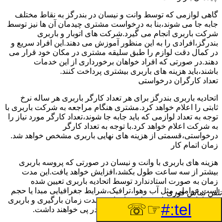
گاهی لوازمی که توسط وانت و نیسان در بندرگز به نقاط مختلف
جابه جا می شوند،بنا به درخواست مشتری چیدمان آن ها نیز توسط
شرکت باربری انجام می گیرد.شرکت های اتوبار و باربری
بندرگز،افرادی را به این منظور آموزش می دهند.این افراد سریع و
در کمال دقت لوازم را طبق سلیقه مشتری در مکان خود قرار می
دهند.در صورتی که افراد خواهان برخورداری از این خدمات
باشند،باید هزینه های باربری بیشتری پرداخت کنند.
تعداد کارگران درخواستی
اتحادیه باربری بندرگز برای هر تعداد کارگر باربری هر ساله نرخ
ثابتی را اعلام خواهد کرد.مشتری هنگام مراجعه به شرکت باربری با
توجه به تعداد لوازمی که باید جابه جا شوند،تعداد کارگر مورد نیاز را
به شرکت اعلام خواهد کرد.با توجه به تعداد کارگر
درخواستی،قسمتی از هزینه های نهایی باربری مشخص خواهد شد.
زمان اتمام کار
هزینه های باربری با وانت و نیسان در صورتی که پروسه باربری
بیشتر از سه ساعت طول بکشد،افزایش خواهد یافت.این مدت
زمان به صورت استادندارد توسط اتحادیه باربری تعیین شده
است.عواملی مثل آب وهوا،ترافیک،شرایط جغرافیایی مبدا یا حجم
تلفن تماس فوری
زیاد لوازم ممکن است باعث افزایش مدت زمان بارگیری و باربری
☞☏
tel:#
شوند که افزایش هزینه های باربری را در پی خواهند داشت.
تعداد طبقات ساختمان مبدا و مقصد