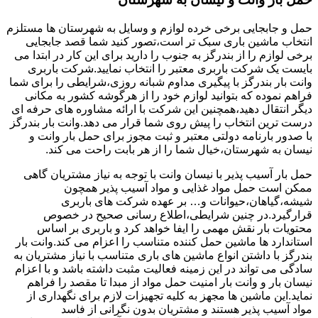
حمل و جابجایی برخی خرده لوازم و وسایل به شهرستان ها مستلزم
انتخاب ماشین باری سبک تر است،تصور کنید شما قصد جابجایی
برخی لوازم را از بندرگز به جنوب را دارید برای این کار در ابتدا می
بایست یک شرکت باربری معتبر را انتخاب نمایید.شرکت باربری
وانت بار بندرگز با پیگیری مداوم شبانه روزی،شرایطی را برای شما
فراهم نموده که بتوانید لوازم خود را از هرگوشه کشور به مکانی
دیگر انتقال دهید،همچنین این شرکت با ارائه مشاوره های حرفه ای
درست ترین انتخاب را پیش روی شما قرار می دهد.وانت بار بندرگز
با صدور بارنامه دولتی معتبر و ثبت مجوز برای حمل بار وانت و
نیسان به شهرستان،خیال شما را از هر بابت راحت می کند.
حمل بار آسیب پذیر با نیسان وانت با توجه به نیاز مشتریان گاهی
ممکن است حمل مواد غذایی و مواد آسیب پذیر همچون
شیشه،گیاهان،حیوانات و… بر عهده شرکت های باربری
قرارگیرد.در چنین شرایطی،اطلاع رسانی صحیح در خصوص
محتویات بار نقش مهمی را ایفا خواهد کرد و باربری بر اساس
استاندارد ها ماشین حمل کننده متناسب را اعزام می کند.وانت بار
بندرگز با داشتن انواع ماشین های باری متناسب با نیاز مشتریان به
سادگی می تواند در این زمینه فعالیت مثبت داشته باشد و با اعزام
نیسان بار و وانت بار امنیت حمل مواد از مبدا تا مقصد را فراهم
نماید.این ماشین ها مجهز به کلیه تجهیزات لازم برای نگهداری از
مواد آسیب پذیر هستند و مشتریان بدون نگرانی از فاسد