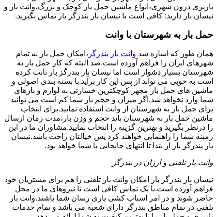
باربری درون شهری،انواع ماشین حمل بار کوچک و بزرگ،وانت بار و
نیسان بار دارید: کافی است با نیسان بار بندرگز بار تماس بگیرید.
حمل بار به شهرستان با وانت
همان طور که اشاره شد
وانت بار بندرگز
،امکان حمل بار به تمام
شهرهای ایران را فراهم آورده است.صد البته که کار حمل بار به
شهرستان بسیار دشوار است اما نیسان بار بندرگز بار ثابت کرده
است به خوبی می تواند از پس این کار برآید.با بسته بندی اصولی و
ماشین های حمل بار مجهز کوچکترین خسارتی به لوازم و بارهای
شما وارد نخواهد شد.اگر میزان و حجم بار شما کم است می توانید
برای حمل بار به شهرستان از وانت استفاده نمایید.برای انتخاب
ماشین حمل بار به شهرستان باید حجم و وزن بار،مدت زمان ارسال
را درنظر بگیرید و بهترین گزینه را انتخاب نمایید.مشاوران ما در این
زمینه شما را راهنمایی خواهند کرد پس خیالتان راحت باشد.نیسان
بار بندرگز بار از بتدا تا انتهای جابجایی با شما خواهد بود.
وانت بار تلفنی و ارزان در بندرگز
نیسان بار بندرگز بار امکان وانت بار تلفنی را هم برای مشتریان خود
فراهم آورده است.با یک تماس کافی است تا نیروهای ما در محل
حاضر شوند و در امر اسباب کشی یاری رسان شما باشند.وانت بار
تلفنی در تمام مناطق بندرگز دارای شعبه می باشد و تمام خدمات
باربری و حمل بار را با بهترین کیفیت به شما ارائه می دهد.