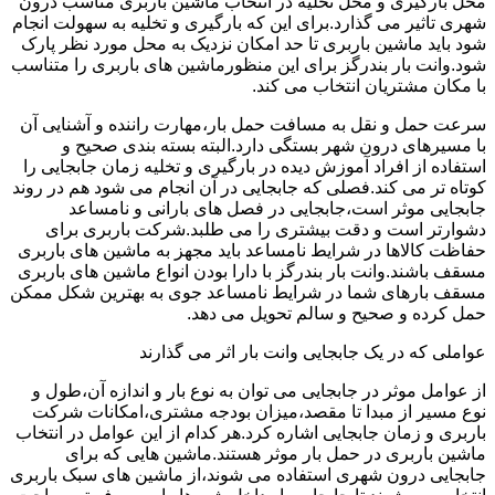
محل بارگیری و محل تخلیه در انتخاب ماشین باربری مناسب درون
شهری تاثیر می گذارد.برای این که بارگیری و تخلیه به سهولت انجام
شود باید ماشین باربری تا حد امکان نزدیک به محل مورد نظر پارک
شود.وانت بار بندرگز برای این منظورماشین های باربری را متناسب
با مکان مشتریان انتخاب می کند.
سرعت حمل و نقل به مسافت حمل بار،مهارت راننده و آشنایی آن
با مسیرهای درون شهر بستگی دارد.البته بسته بندی صحیح و
استفاده از افراد آموزش دیده در بارگیری و تخلیه زمان جابجایی را
کوتاه تر می کند.فصلی که جابجایی در آن انجام می شود هم در روند
جابجایی موثر است،جابجایی در فصل های بارانی و نامساعد
دشوارتر است و دقت بیشتری را می طلبد.شرکت باربری برای
حفاظت کالاها در شرایط نامساعد باید مجهز به ماشین های باربری
مسقف باشند.وانت بار بندرگز با دارا بودن انواع ماشین های باربری
مسقف بارهای شما در شرایط نامساعد جوی به بهترین شکل ممکن
حمل کرده و صحیح و سالم تحویل می دهد.
عواملی که در یک جابجایی وانت بار اثر می گذارند
از عوامل موثر در جابجایی می توان به نوع بار و اندازه آن،طول و
نوع مسیر از مبدا تا مقصد،میزان بودجه مشتری،امکانات شرکت
باربری و زمان جابجایی اشاره کرد.هر کدام از این عوامل در انتخاب
ماشین باربری در حمل بار موثر هستند.ماشین هایی که برای
جابجایی درون شهری استفاده می شوند،از ماشین های سبک باربری