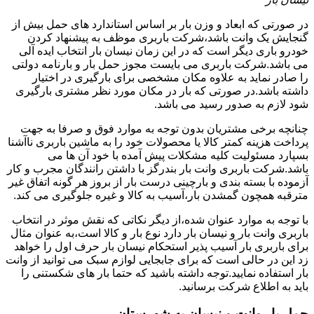
در صورتی که ابعاد و وزن بار بر اساس استاندارد های حمل بیش از
گنجایش یک وانت باشد،شرکت باربری موظف به پیشنهاد کردن
خودرو باری دیگر است که در این زمان نیسان بار انتخاب ایده آلی
می باشد.شرکت باربری می بایست مجوز حمل بار و بارنامه دولتی
را صادر نماید به علاوه مکان مشخصی برای بارگیری در اختیار
داشته باشد.در صورتی که بار در مکان مورد نظر مشتری بارگیری
شود لازم به صدور رسید می باشد.
چنانچه برخی مشتریان بدون توجه به موارد فوق و صرفا به جهت
پرداخت هزینه کمتر کالا یا محصولات خود را به ماشین باربری ناآشنا
بسپارد مسئولیت کلیه مشکلات پیش آمده با خود آن ها می
باشد.شرکت باربری وانت بار بندرگز با داشتن رانندگان مجرب و کار
آزموده با بسته بندی و بارچینی درست بار از بروز هر گونه اتفاق غیر
مترقبه همچون گمشدن بار،آسیب به کالا و غیره جلوگیری می کند.
با توجه به موارد عنوان شده،از دیگر نکاتی که نقش موثر در انتخاب
باربری وانت بار و نیسان بار دارد نوع بار و کالا است،به عنوان مثال
برای باربری بار آسیب پذیر استحکام نیسان بار حرف اول را خواهد
زد این در حالی است که برای جابجایی لوازم سبک می توانید از وانت
بار استفاده نمایید.توجه داشته باشید که حتما بار های شکستنی را
باید به اطلاع شرکت برسانید.
حمل بار وانت و نیسان به شهرستان