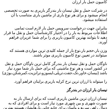
کامیون حمل بار ارزان
در شرکت حمل و نقل نیسان بار بندرگز باربری به صورت تخصصی
انجام میشود و برای هر نوع باری از ماشین باری متناسب با آن
استفاده میشود.
بنابراین جهت درخواست سرویس حمل بار لازم است تمامی
اطلاعات مربوط به بار را در اختیار کارشناسان حمل و نقل ما قرار
دهید تا بتوانند بهترین کامیون باربری را برای شما عزیزان فراهم
آورند.
وزن بار،حجم بار،نوع بار از جمله کلیدی ترین مواردی هستند که
میتوانند در تعیین نوع کامیون باربری موثر باشند.
ناوگان حمل و نقل نیسان بار بندرگز کامل ترین ناوگان حمل و نقل
در کشور است و هر نوع ماشینی که برای حمل بار شما مورد نیاز
باشد (نیسان،خاور،تک،جفت،تریلی،ایسوزو،ترانزیت،کمرشکن،بوژی)
را میتواند با ارزان ترین نرخ کرایه باربری برایتان فراهم آورد.
نیسان بار ارزان در بندرگز
نیسان ارزان ترین ماشین باربری است که برای ارسال بار به
صورت شهری و بین شهری مورد نیاز است و برای افرادی که به
دنبال راهی سریع و وآسان برای جابه جایی بارهایشان هستند بهترین