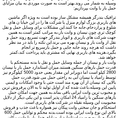
وسیله به شمار می روند.بهتر است به صورت موردی به بیان مزایای
حمل بار با وانت بپردازیم:
ترافیک بندرگز همیشه مشکل ساز بوده است به ویژه اگر ماشین
های باربری بزرگ لوازم منزل یا شرکت ها را در این خیابا ن های
شلوغ و پرازدحام،جابه جا کنند.این مشکلات برای وسایل حمل و نقل
کوچک تری چون نیسان و وانت بار،به مراتب کمتر است.به همین
جهت شرکت های باربری و اتوبار بندرگز جهت تسریع روند حمل و
نقل از وانت بار و نیسان بهره می برند.این نکته را باید در مد نظر
داشت که هرچه روند جابه جایی و حمل بارسریع تر انجام
بگیرد،هزینه های باربری نهایی که مشتری باید پرداخت کند،کمتر
خواهد شد.
وانت بار و نیسان از جمله وسایل حمل و نقل با بدنه مستحکم با
قدرت حمل بارهای سنگین هستند.میزان استاندارد حمل بار با نیسان
2800 کیلو است اما دوبرابر این مقدار یعنی حدود 5000 کیلوگرم نیز
توسط زامیاد یا نیسان آبی به راحتی حمل می شود.قدرت حمل
بالایی که نیسان از آن بهره مند است حتی با وجود امکانات و ایمنی
پایین این وسیله،باعث شده که از اوایل تولید تا به الان پرفروش ترین
و محبوب ترین وانت ایرانی باقی بماند.به همین جهت امکان حمل
بارهای سنگین با زامیاد 24 امکان پذیر است و این یکی دیگر از دلایل
محبوبیت این وسیله نقیله در شرکت های باربری است.
استحکام و جان سختی وانت پیکان نیز همواره باعث جذب و فروش
بالای این نوع وانت ایرانی بوده است.بدنه محکم و توانایی حمل 600
کیلوگرم بار به صورت استاندارد،از مزایای حمل بار با وانت پیکان