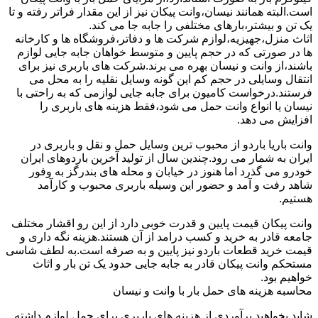
است.البته همانند نیسان،وانت پیکان نیز از این مقدار فراتر رفته و تا
یک تن و بیشتر،بارهای مختلفی را جابه جا می کند.
اثاث منزل،جهیزیه،لوازم شرکت ها و دفاتر،فروشگاه ها و کارخانه
ها در صورتی که در حجم پایین و متوسط خواهان جابه جایی لوازم
باشند،از وانت و نیسان بهره می برند.شرکت های باربری نیز برای
انتقال وسایلی در حجم کم این گونه وسایل نقلیه را به محل می
فرستند.درخواست کامیون برای جابه جایی لوازمی که به راحتی با
نیسان یا انواع وانت حمل می شود،فقط هزینه های باربری را
افزایش می دهد.
وانت باریا باردو از محبوب ترین وسایل حمل و نقل و باربری در
ایران به شمار می رود.چندین سال از تولید آخرین باردوهای ایران
خودرو می گذرد اما هنوز در خیابان و محله های بندرگز به وفور
شاهد رفت و آمد و حضور این وسیله باربری محبوب و کارآمد
هستیم.
وانت پیکان قیمت پایین و قدرت خوبی دارد از این رو اقشار مختلف
جامعه قادر به خرید و کسب درامد از آن هستند.هزینه نگه داری و
قیمت خرید قطعات باردو نیز پایین و به صرفه است.به لطف شاسی
مستحکم وانت پیکان قادر به جابه جایی حدود یک تن بار و اثاث
خواهیم بود.
محاسبه هزینه های حمل بار با وانت و نیسان
شاید بخواهید برآوردی از هزینه های باربری برای حمل لوازم داشته