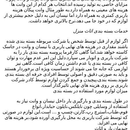
مزایای خاصی به تولید رسیده اند.انتخاب هر کدام از این وانت ها
هزینه های معینی به همراه دارد.به طور مثال وانت پیکان هزینه
باربری کمتری به همراه دارد اما نیسان آبی به دلیل حجم بیشتری از
لوازم که در خود جا می دهد،نرخ بالاتری خواهد داشت.
خدمات بسته بندی اثاث منزل
اگر لوازم از قبل توسط شخص یا شرکت مربوطه بسته بندی شده
باشند مقداری در هزینه های نهایی باربری با نیسان و وانت در جاسک
کاسته خواهد شد.اما گاهی کارفرما پروسه بسته بندی بار را به
شرکت باربری و اتوبار می سپارد.دلیل این امر عدم مهارت و توان
کافی در بسته بندی یا عدم داشتن زمان کافی است.گاهی نیز
لوازمی که جابه جا می شوند از حساسیت ویژه ای برخوردار هستند
و باید به صورتی دقیق و اصولی توسط افرادی حرفه ای بسته بندی
شوند.بسته بندی،پیچیدن و جمع کردن لوازم توسط کادر شرکت
باربری بر روی هزینه های نهایی تاثیرگذار است.
میزان لوازم مورد استفاده در بسته بندی
در طول بسته بندی و بارگیری بار داخل نیسان و وانت نیاز به
استفاده از وسایلی چون نایلکس،نایلون حبابدار،انواع
فوم،طناب،استرچ رپ،کارتن،چسپ و … است.این لوازم در صورتی
که توسط شرکت باربری به محل بارگیری آورده شود،بر هزینه های
نهایی می افزاید.
چیدمان بار و اثاث