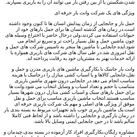
شدن،شکستن یا از بین رفتن بار می توانند آن را به باربری بسپارند.
ویژگی های یک شرکت وانت بار حرفه ای
حمل بار و جابجایی از زمان پیدایش انسان ها تا کنون وجود داشته
است.در زمان های گذشته انسان ها برای حمل بارهای خود از
حیوانات استفاده می کردند،ولی درحال حاضر با اختراع وسیله های
چون ماشین حمل و نقل بسیار راحت تر و سریع تر انجام می
شود.ایده جابجایی با ماشین ها منجر به تاسیس شرکت های حمل و
نقل امروزی شد.در طی سال های شرکت های باربری همواره با
ارائه خدمات بهتر به مشتریان خود به رقابت پرداخته اند.
وانت بار جاسک با بکارگیری ماشین های باربری مدرن و حمل و
نقل،جابجایی کالاها و یا اسباب کشی منازل را درجاسک با هزینه
مناسب انجام می دهد.در جابجایی درون شهری ماشین باربری
متناسب با حجم و تعداد اسباب و وسایل انتخاب می شود.وانت ها
برای حمل بارهای سبک و اسباب کشی منازل درون شهرها بسیار
مناسب هستند.انتخاب ماشین باربری مناسب برای حمل و نقل
موفق از ویژگی های اصلی و مهم یک شرکت باربری حرفه ای
است.یک ماشین باربری خوب باید تجهیزات مربوط به بسته بندی بار
در زمان بارگیری و جابجایی را داشته باشد و از لحاظ فنی کاملا
سالم باشد تا در حین جابجایی ایمنی وسایل بالا باشد.
مشاوره رایگان،بکارگیری افراد کار آزموده در بسته بندی،چیدمان و