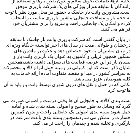
تخلیه بارها،ضمانت تحویل سالم و بدون نقص بارها و استفاده از
رانندگان با سابقه هم از ویژگی های یک شرکت باربری موفق
است.مشاورین وانت بار جاسک با حضور در محل مورد نظر با توجه
به حجم بار و مسافت جابجایی ماشین باربری مناسب را انتخاب
کرده و امکان یک جابجایی راحت و سریع را برای مشتریان خود
فراهم می کنند.
در پایان گفتنی است که شرکت باربری وانت بار جاسک با سابقه
درخشان و طولانی مدت در سال های اخیر توانسته جایگاه ویژه ای
در میان مشتریان به خود اختصاص دهد و علاوه بر ماشین های
سنگین همچون تریلی و کامیون به عنوان یک باربری وانت بار و
نیسان بار در این عرصه فعالیت های بسزایی داشته باشد،همچنین
شایان ذکر است که این کمپانی در زمینه حمل انواع کالا و محصولات
به سراسر کشور در مبدا و مقصد متفاوت آماده ارائه خدمات به
کلیه هموطنان عزیز می باشد.
نکاتی که در حمل و نقل های درون شهری توسط وانت بار باید به آن
ها توجه کرد
بسته بندی کالاها و جابجایی آن ها وقتی درست و اصولی صورت می
گیرد که وسایل به طور صحیح و اصولی بسته بندی شده و آماده
حمل شوند.بسته بندی اصولی یک جابجایی راحت و بدون کمترین
خسارت را ممکن می سازد.همچنین بسته بندی باعث سرعت در
بارگیری و تخلیه شده و چیدمان را راحت تر می کند.