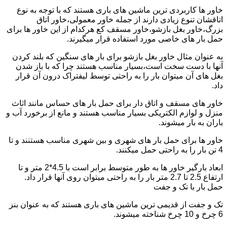
خاور ها کاربردی ترین ماشین های باری هستند که با توجه به نوع
اتاقشان تنوع زیادی دارند از جمله خاور معمولی،خاور اتاق
بزرگ،خاور بغل بازشو،خاور مسقف کع هرکدام از این خاور ها برای
حمل بار های خاصی مورد استفاده قرار میگیرند.
به عنوان مثال خاور بغل بازشو برای بار های سنگین که بلند کردن
آنها با دست سخت است،بسیار مناسب هستند چرا که با باز شدن
بغل های آن میتوان بار را به راحتی توسط لیفتراک درون آن قرار
داد.
خاور های مسقف و اتاق دار برای حمل بار های حساس مانند اثاث
منزل و لوازم الکتریکی بسیار مناسب هستند و مانع از برخورد آب و
باران به بار میشوند.
خاور ها برای حمل بار های شهری و بین شهری مناسب هستنند و تا
4 تن بار را به راحتی حمل میکنند.
ابعاد بارگیر خاور ها به طور متوسط برابر است با 4.5*2 متر و تا
ارتفاع 2.5 تا 2.7 متر بار را به راحتی میتوان روی آنها قرار داد.
حمل بار با تک و جفت
تک و جفت از قدیمی ترین ماشین های باری هستند که به عنوان بنز
6 چرخ و 10 چرخ شناخته میشوند.