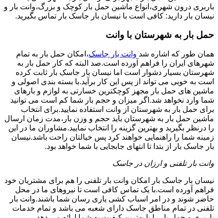
باربری درون شهری،انواع ماشین حمل بار کوچک و بزرگ،وانت بار و
نیسان بار دارید: کافی است با نیسان بار جاسک بار تماس بگیرید.
حمل بار به شهرستان با وانت
همان طور که اشاره شد
وانت بار جاسک
،امکان حمل بار به تمام
شهرهای ایران را فراهم آورده است.صد البته که کار حمل بار به
شهرستان بسیار دشوار است اما نیسان بار جاسک بار ثابت کرده
است به خوبی می تواند از پس این کار برآید.با بسته بندی اصولی و
ماشین های حمل بار مجهز کوچکترین خسارتی به لوازم و بارهای
شما وارد نخواهد شد.اگر میزان و حجم بار شما کم است می توانید
برای حمل بار به شهرستان از وانت استفاده نمایید.برای انتخاب
ماشین حمل بار به شهرستان باید حجم و وزن بار،مدت زمان ارسال
را درنظر بگیرید و بهترین گزینه را انتخاب نمایید.مشاوران ما در این
زمینه شما را راهنمایی خواهند کرد پس خیالتان راحت باشد.نیسان
بار جاسک بار از بتدا تا انتهای جابجایی با شما خواهد بود.
وانت بار تلفنی و ارزان در جاسک
نیسان بار جاسک بار امکان وانت بار تلفنی را هم برای مشتریان خود
فراهم آورده است.با یک تماس کافی است تا نیروهای ما در محل
حاضر شوند و در امر اسباب کشی یاری رسان شما باشند.وانت بار
تلفنی در تمام مناطق جاسک دارای شعبه می باشد و تمام خدمات
باربری و حمل بار را با بهترین کیفیت به شما ارائه می دهد.