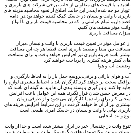
باشید یا با قیمت های متفاوتی از جانب برخی شرکت های باربری و
اتوبار مواجه شده اید.در این حالت اطلاع از نحوه محاسبه هزینه های
باربری با وانت و نیسان در جاسک کمک کننده خواهد بود.در ادامه
قصد داریم تمام عواملی را که در محاسبه قیمت باربری با انواع
وانت موثر هستند،بیان کنیم.
میزان مسافت باربری
از عوامل موثر در تعیین قیمت باربری با وانت و نیسان،میزان
مسافت بین مبدا و مقصد باربری است.قطعا هر چه این مسافت
بیشتر باشد هزینه باربری نیز افزایش خواهد یافت و برای مسافت
های کمتر هزینه کمتری را پرداخت خواهید کرد.
وضعیت آب و هوا
آب و هوای بارانی و برفی،پروسه حمل بار را به لحاظ بارگیری و
ترافیک سخت تر خواهد کرد.کارگران باید با احتیاط بیشتری لوازم را
جابه جا کنند و بارگیری و بسته بندی آن ها باید به گونه ای باشد که
در معرض خیس شدن قرار نگیرند.همه این عوامل باعث افزایش
سختی کار برای راننده یا کارگران می شود و از طرفی زمان
بیشتری نیز از آن ها خواهد گرفت.در این شرایط افزایش هزینه های
باربری نهایی با وانت و نیسان در جاسک امری طبیعی است.
نوع وانت انتخابی
تنوع وانت در چندسال خیر در ایران بیشتر شده است و جدا از وانت
نیسان و وانت پیکان،مدل های دیگری مثل وانت پراید و وانت پژو با