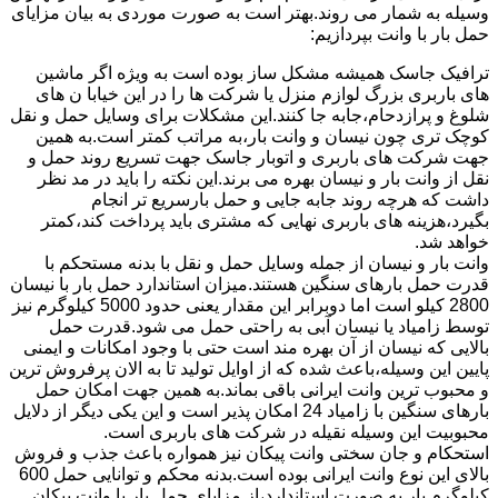
وسیله به شمار می روند.بهتر است به صورت موردی به بیان مزایای
حمل بار با وانت بپردازیم:
ترافیک جاسک همیشه مشکل ساز بوده است به ویژه اگر ماشین
های باربری بزرگ لوازم منزل یا شرکت ها را در این خیابا ن های
شلوغ و پرازدحام،جابه جا کنند.این مشکلات برای وسایل حمل و نقل
کوچک تری چون نیسان و وانت بار،به مراتب کمتر است.به همین
جهت شرکت های باربری و اتوبار جاسک جهت تسریع روند حمل و
نقل از وانت بار و نیسان بهره می برند.این نکته را باید در مد نظر
داشت که هرچه روند جابه جایی و حمل بارسریع تر انجام
بگیرد،هزینه های باربری نهایی که مشتری باید پرداخت کند،کمتر
خواهد شد.
وانت بار و نیسان از جمله وسایل حمل و نقل با بدنه مستحکم با
قدرت حمل بارهای سنگین هستند.میزان استاندارد حمل بار با نیسان
2800 کیلو است اما دوبرابر این مقدار یعنی حدود 5000 کیلوگرم نیز
توسط زامیاد یا نیسان آبی به راحتی حمل می شود.قدرت حمل
بالایی که نیسان از آن بهره مند است حتی با وجود امکانات و ایمنی
پایین این وسیله،باعث شده که از اوایل تولید تا به الان پرفروش ترین
و محبوب ترین وانت ایرانی باقی بماند.به همین جهت امکان حمل
بارهای سنگین با زامیاد 24 امکان پذیر است و این یکی دیگر از دلایل
محبوبیت این وسیله نقیله در شرکت های باربری است.
استحکام و جان سختی وانت پیکان نیز همواره باعث جذب و فروش
بالای این نوع وانت ایرانی بوده است.بدنه محکم و توانایی حمل 600
کیلوگرم بار به صورت استاندارد،از مزایای حمل بار با وانت پیکان