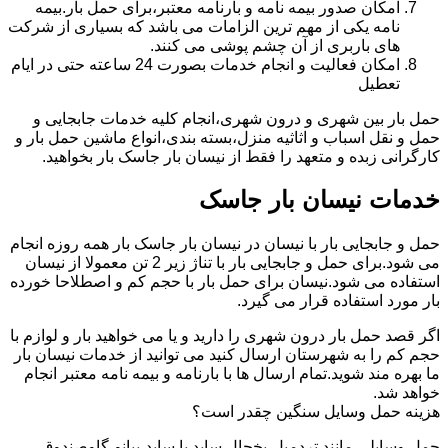
امکان صدور بیمه نامه و بارنامه معتبر،برای حمل بار.بیمه
نامه یکی از مهم ترین الزامات می باشد که بسیاری از شرکت
های باربری از آن چشم پوشی می کنند.
امکان فعالیت و انجام خدمات بصورت 24 ساعته حتی در ایام
تعطیل
حمل بار بین شهری و درون شهری،انجام کلیه خدمات جابجایی و
حمل و نقل اسباب و اثاثیه منزل،بسته بندی،انواع ماشین حمل بار و
کارگرانی زبده و متعهد را فقط از نیسان بار جاسک بار بخواهید.
خدمات نیسان بار جاسک
حمل و جابجایی بار با نیسان در نیسان بار جاسک بار همه روزه انجام
می شود.برای حمل و جابجایی بار با تناژ زیر 2 تن معمولا از نیسان
استفاده می شود.نیسان برای حمل بار با حجم کم و اصطلاحا خورده
بار مورد استفاده قرار می گیرد.
اگر قصد حمل بار درون شهری را دارید و یا می خواهید بار و لوازم با
حجم کم را به شهرستان ارسال کنید می توانید از خدمات نیسان بار
ما بهره مند شوید.تمام ارسال ها با بارنامه و بیمه نامه معتبر انجام
خواهد شد.
هزینه حمل وسایل سنگین چقدر است؟
حمل وسایلی مانند تردمیل،یخچال ساید با ساید،پیانو،گاوصندوق