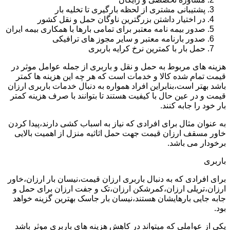
پشتیبانی مشتری از لحظه بارگیری تا تخلیه بار
در اختیار داشتن بزرگترین ناوگان حمل و نقل کشور
صدور بیمه نامه معتبر برای تمامی بارها با همکاری بیمه ایران
صدور بارنامه معتبر و سایر مجوز های ترافیکی
حمل بار با کمترین نرخ کرایه باربری
هزینه های مربوط به حمل و نقل و باربری از جمله عوامل موثر در
قیمت تمام شده کالا و خدمات است که هر چه این هزینه ها کمتر
باشد بهتر است،بنابراین افراد همواره به دنبال خدمات باربری ارزان
قیمت و در عین حال با کیفیت هستند تا بتوانند با صرف هزینه کمتر
بار خود را جابه کنند.
به عنوان مثال برای افرادی که نیاز به اسباب کشی دارند،پیدا کردن
خاور مسقف ارزان قیمت جهت حمل اثاثیه منزل از اهمیت بالایی
برخودار می باشد.
باربری
برای افرادی که به دنبال باربری ارزان قیمت،نیسان بار ارزان،خاور
ارزان،تریلی ارزان،کمرشکن ارزان،تک و جفت ارزان برای حمل و
جابه جایی بارهایشان هستند،نیسان بار جاسک بهترین گزینه خواهد
بود.
یکی از عواملی که میتواند در کاهش هزینه های باربری موثر باشد