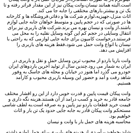
است.البته همانند نیسان،وانت پیکان نیز از این مقدار فراتر رفته و تا
یک تن و بیشتر،بارهای مختلفی را جابه جا می کند.
اثاث منزل،جهیزیه،لوازم شرکت ها و دفاتر،فروشگاه ها و کارخانه
ها در صورتی که در حجم پایین و متوسط خواهان جابه جایی لوازم
باشند،از وانت و نیسان بهره می برند.شرکت های باربری نیز برای
انتقال وسایلی در حجم کم این گونه وسایل نقلیه را به محل می
فرستند.درخواست کامیون برای جابه جایی لوازمی که به راحتی با
نیسان یا انواع وانت حمل می شود،فقط هزینه های باربری را
افزایش می دهد.
وانت باریا باردو از محبوب ترین وسایل حمل و نقل و باربری در
ایران به شمار می رود.چندین سال از تولید آخرین باردوهای ایران
خودرو می گذرد اما هنوز در خیابان و محله های جاسک به وفور
شاهد رفت و آمد و حضور این وسیله باربری محبوب و کارآمد
هستیم.
وانت پیکان قیمت پایین و قدرت خوبی دارد از این رو اقشار مختلف
جامعه قادر به خرید و کسب درامد از آن هستند.هزینه نگه داری و
قیمت خرید قطعات باردو نیز پایین و به صرفه است.به لطف شاسی
مستحکم وانت پیکان قادر به جابه جایی حدود یک تن بار و اثاث
خواهیم بود.
محاسبه هزینه های حمل بار با وانت و نیسان
شاید بخواهید برآوردی از هزینه های باربری برای حمل لوازم داشته