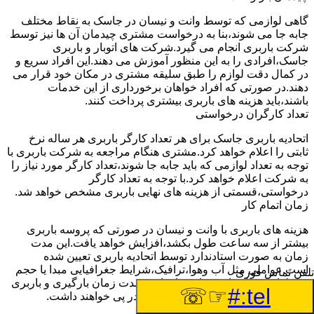
گاهی لوازمی که توسط وانت و نیسان در جاسک به نقاط مختلف
جابه جا می شوند،بنا به درخواست مشتری چیدمان آن ها نیز توسط
شرکت باربری انجام می گیرد.شرکت های اتوبار و باربری
جاسک،افرادی را به این منظور آموزش می دهند.این افراد سریع و
در کمال دقت لوازم را طبق سلیقه مشتری در مکان خود قرار می
دهند.در صورتی که افراد خواهان برخورداری از این خدمات
باشند،باید هزینه های باربری بیشتری پرداخت کنند.
تعداد کارگران درخواستی
اتحادیه باربری جاسک برای هر تعداد کارگر باربری هر ساله نرخ
ثابتی را اعلام خواهد کرد.مشتری هنگام مراجعه به شرکت باربری با
توجه به تعداد لوازمی که باید جابه جا شوند،تعداد کارگر مورد نیاز را
به شرکت اعلام خواهد کرد.با توجه به تعداد کارگر
درخواستی،قسمتی از هزینه های نهایی باربری مشخص خواهد شد.
زمان اتمام کار
هزینه های باربری با وانت و نیسان در صورتی که پروسه باربری
بیشتر از سه ساعت طول بکشد،افزایش خواهد یافت.این مدت
زمان به صورت استادندارد توسط اتحادیه باربری تعیین شده
است.عواملی مثل آب وهوا،ترافیک،شرایط جغرافیایی مبدا یا حجم
تلفن تماس فوری
زیاد لوازم ممکن است باعث افزایش مدت زمان بارگیری و باربری
☞☏
tel:#
شوند که افزایش هزینه های باربری را در پی خواهند داشت.
تعداد طبقات ساختمان مبدا و مقصد