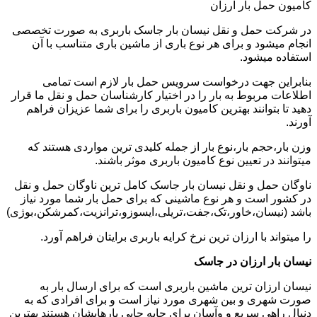
کامیون حمل بار ارزان
در شرکت حمل و نقل نیسان بار جاسک باربری به صورت تخصصی
انجام میشود و برای هر نوع باری از ماشین باری متناسب با آن
استفاده میشود.
بنابراین جهت درخواست سرویس حمل بار لازم است تمامی
اطلاعات مربوط به بار را در اختیار کارشناسان حمل و نقل ما قرار
دهید تا بتوانند بهترین کامیون باربری را برای شما عزیزان فراهم
آورند.
وزن بار،حجم بار،نوع بار از جمله کلیدی ترین مواردی هستند که
میتوانند در تعیین نوع کامیون باربری موثر باشند.
ناوگان حمل و نقل نیسان بار جاسک کامل ترین ناوگان حمل و نقل
در کشور است و هر نوع ماشینی که برای حمل بار شما مورد نیاز
باشد (نیسان،خاور،تک،جفت،تریلی،ایسوزو،ترانزیت،کمرشکن،بوژی)
را میتواند با ارزان ترین نرخ کرایه باربری برایتان فراهم آورد.
نیسان بار ارزان در جاسک
نیسان ارزان ترین ماشین باربری است که برای ارسال بار به
صورت شهری و بین شهری مورد نیاز است و برای افرادی که به
دنبال راهی سریع و وآسان برای جابه جایی بارهایشان هستند بهترین