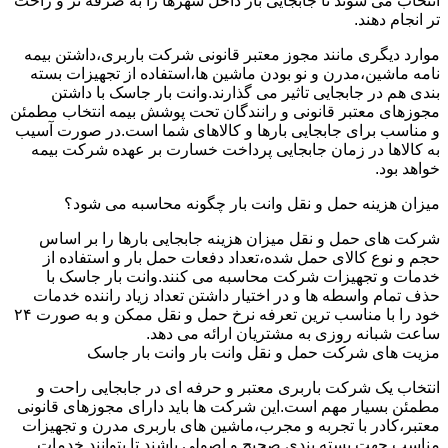
انتخاب می شوند تا جابجایی بار داخل شهرها را به صرفه تر و راحت
تر انجام دهند.
موارد دیگری مانند مجوز معتبر قانونی شرکت باربری،داشتن بیمه
نامه ماشین،مدرن و نو بودن ماشین ها،استفاده از تجهیزات بسته
بندی هم در جابجایی تاثیر می گذارند.وانت بار جاسک با داشتن
مجوزهای معتبر قانونی و رانندگان تحت پوشش بیمه انتخاب مطمئن
و مناسب برای جابجایی بارها و کالاهای شما است.در صورت آسیب
به کالاها در زمان جابجایی پرداخت خسارت بر عهده شرکت بیمه
خواهد بود.
میزان هزینه حمل و نقل وانت بار چگونه محاسبه می شود؟
شرکت های حمل و نقل میزان هزینه جابجایی بارها را بر اساس
حجم و نوع کالای حمل شده،تعداد دفعات حمل بار و استفاده از
خدمات و تجهیزات شرکت محاسبه می کنند.وانت بار جاسک با
حذف تمام واسطه ها و در اختیار داشتن تعداد زیاد راننده خدمات
خود را با مناسب ترین تعرفه نرخ حمل و نقل ممکن و به صورت ۲۴
ساعت شبانه روزی به مشتریان ارائه می دهد.
مزیت های شرکت حمل و نقل وانت بار وانت بار جاسک
انتخاب یک شرکت باربری معتبر و حرفه ای در جابجایی راحت و
مطمئن بسیار مهم است.این شرکت ها باید دارای مجوزهای قانونی
معتبر،کادر با تجربه و مجرب،ماشین های باربری مدرن و تجهیزات
مناسب جهت بسته بندی صحیح و اصولی باشند تا بتوانند خدمات