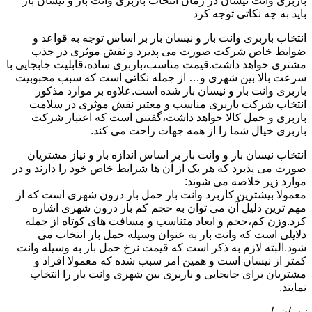
باربری وانت نیسان در زمان انتخاب باربری وانت بار و نیسان بار
باید به چه نکاتی توجه کرد
انتخاب باربری وانت بار و نیسان بار بر اساس توجه به قواعد و
ضوابط خاص شرکت صورت می پذیرد و نقش موثری در جذب
مشتری خواهد داشت.قیمت مناسب،باربری ساده،قابلیت جابجایی با
سرعت بالا بین شهری و… از جمله نکاتی است که سبب محبوبیت
باربری وانت بار و نیسان بار شده است.علاوه بر موارد مذکور
انتخاب شرکت باربری مناسب و معتبر نقش موثری در سلامت
باربری و حمل کالا خواهد داشت،گفتنی است که اعتبار شرکت
باربری خیال شما را از همه جهات راحت می کند.
انتخاب نیسان بار و وانت بار بر اساس اندازه بار و نیاز مشتریان
صورت می پذیرد که هر یک از آن ها شرایط خاص خود را دارند و در
موارد زیر خلاصه می شوند:
معمولا بیشترین کاربرد وانت بار حمل بار درون شهری است که از
مهم ترین دلیل آن می توان به حجم کم بار درون شهری اشاره
کرد.وزن کم،حجم و ابعاد متناسب و مسافت های کوتاه از جمله
دلایلی است که وانت بار به عنوان وسیله حمل بار انتخاب می
شود.البته لازم به ذکر است که قیمت نرخ حمل بار به وسیله وانت
کمتر از نیسان است و همین امر سبب شده که معمولا افراد و
مشتریان برای جابجایی و باربری بین شهری وانت بار را انتخاب
نمایند.
نیسان بار