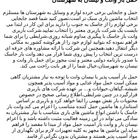
حمل و جابجایی برخی خرده لوازم و وسایل به شهرستان ها مستلزم
انتخاب ماشین باری سبک تر است،تصور کنید شما قصد جابجایی
برخی لوازم را از جاسک به جنوب را دارید برای این کار در ابتدا می
بایست یک شرکت باربری معتبر را انتخاب نمایید.شرکت باربری
وانت بار جاسک با پیگیری مداوم شبانه روزی،شرایطی را برای شما
فراهم نموده که بتوانید لوازم خود را از هرگوشه کشور به مکانی
دیگر انتقال دهید،همچنین این شرکت با ارائه مشاوره های حرفه ای
درست ترین انتخاب را پیش روی شما قرار می دهد.وانت بار جاسک
با صدور بارنامه دولتی معتبر و ثبت مجوز برای حمل بار وانت و
نیسان به شهرستان،خیال شما را از هر بابت راحت می کند.
حمل بار آسیب پذیر با نیسان وانت با توجه به نیاز مشتریان گاهی
ممکن است حمل مواد غذایی و مواد آسیب پذیر همچون
شیشه،گیاهان،حیوانات و… بر عهده شرکت های باربری
قرارگیرد.در چنین شرایطی،اطلاع رسانی صحیح در خصوص
محتویات بار نقش مهمی را ایفا خواهد کرد و باربری بر اساس
استاندارد ها ماشین حمل کننده متناسب را اعزام می کند.وانت بار
جاسک با داشتن انواع ماشین های باری متناسب با نیاز مشتریان به
سادگی می تواند در این زمینه فعالیت مثبت داشته باشد و با اعزام
نیسان بار و وانت بار امنیت حمل مواد از مبدا تا مقصد را فراهم
نماید.این ماشین ها مجهز به کلیه تجهیزات لازم برای نگهداری از
مواد آسیب پذیر هستند و مشتریان بدون نگرانی از فاسد