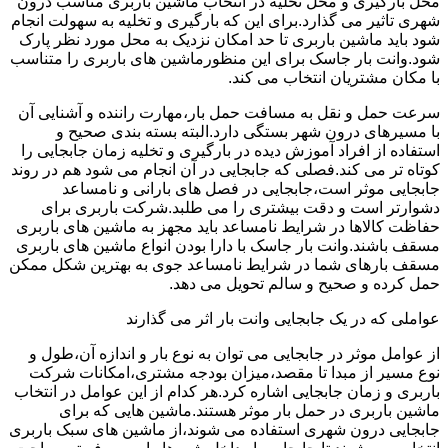
محل بارگیری و محل تخلیه در انتخاب ماشین باربری مناسب درون
شهری تاثیر می گذارد.برای این که بارگیری و تخلیه به سهولت انجام
شود باید ماشین باربری تا حد امکان نزدیک به محل مورد نظر پارک
شود.وانت بار جاسک برای این منظورماشین های باربری را متناسب
با مکان مشتریان انتخاب می کند.
سرعت حمل و نقل به مسافت حمل بار،مهارت راننده و آشنایی آن
با مسیرهای درون شهر بستگی دارد.البته بسته بندی صحیح و
استفاده از افراد آموزش دیده در بارگیری و تخلیه زمان جابجایی را
کوتاه تر می کند.فصلی که جابجایی در آن انجام می شود هم در روند
جابجایی موثر است،جابجایی در فصل های بارانی و نامساعد
دشوارتر است و دقت بیشتری را می طلبد.شرکت باربری برای
حفاظت کالاها در شرایط نامساعد باید مجهز به ماشین های باربری
مسقف باشند.وانت بار جاسک با دارا بودن انواع ماشین های باربری
مسقف بارهای شما در شرایط نامساعد جوی به بهترین شکل ممکن
حمل کرده و صحیح و سالم تحویل می دهد.
عواملی که در یک جابجایی وانت بار اثر می گذارند
از عوامل موثر در جابجایی می توان به نوع بار و اندازه آن،طول و
نوع مسیر از مبدا تا مقصد،میزان بودجه مشتری،امکانات شرکت
باربری و زمان جابجایی اشاره کرد.هر کدام از این عوامل در انتخاب
ماشین باربری در حمل بار موثر هستند.ماشین هایی که برای
جابجایی درون شهری استفاده می شوند،از ماشین های سبک باربری