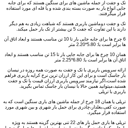
تک و جفت از جمله ماشین های برای سنگین هستند که برای جابه
جایی انواع بار به صورت بسته بندی شده و یا فله ای مورد استفاده
قرار میگرفتند.
تک و جفت دوماشین باربری هستند که شباهت زیادی به هم دیگر
دارند با این تفاوت که جفت 5 تن بیشتر از تک بار حمل میکند.
6 چرخ ها برای جابه جایی بار تا 10 تن مناسب هستند و ابعاد اتاق آن
ها برابر است با: 5.80*2.20 متر
همان 10 چرخ ها برای جابه جایی بار تا 15 تن مناسب هستند و ابعاد
اتاق آن ها برابر است با: 6.80*2.25 متر
ارائه سرویس باربری با تک و جفت به صورت همه روزه در نیسان
بار جاسک است و برای این کار ارزان ترین نرخ کرایه باربری فراهم
شده است،اگر نیازمند سرویس باربری ارزان قیمت با تک و جفت
هستید،میتوانید همین حالا با نیسان بار جاسک تماس بگیرید.
باربری با تریلی
تریلی یا همان 18 چرخ از جمله ماشین های باری سنگین است که به
صورت کفی،بغلدار،چادری برای حمل بار شهری و بین شهری مورد
استفاده قرار میگیرد.
تریلی ها باری حمل بار های 22 تنی بهترین گزینه هستند به ویژه
بارهایی که ابعاد بزرگی دارند را بهتر است با تریلی ها حمل کرد چرا