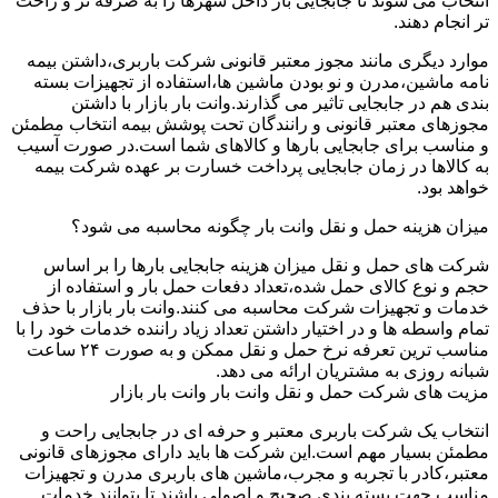
انتخاب می شوند تا جابجایی بار داخل شهرها را به صرفه تر و راحت
تر انجام دهند.
موارد دیگری مانند مجوز معتبر قانونی شرکت باربری،داشتن بیمه
نامه ماشین،مدرن و نو بودن ماشین ها،استفاده از تجهیزات بسته
بندی هم در جابجایی تاثیر می گذارند.وانت بار بازار با داشتن
مجوزهای معتبر قانونی و رانندگان تحت پوشش بیمه انتخاب مطمئن
و مناسب برای جابجایی بارها و کالاهای شما است.در صورت آسیب
به کالاها در زمان جابجایی پرداخت خسارت بر عهده شرکت بیمه
خواهد بود.
میزان هزینه حمل و نقل وانت بار چگونه محاسبه می شود؟
شرکت های حمل و نقل میزان هزینه جابجایی بارها را بر اساس
حجم و نوع کالای حمل شده،تعداد دفعات حمل بار و استفاده از
خدمات و تجهیزات شرکت محاسبه می کنند.وانت بار بازار با حذف
تمام واسطه ها و در اختیار داشتن تعداد زیاد راننده خدمات خود را با
مناسب ترین تعرفه نرخ حمل و نقل ممکن و به صورت ۲۴ ساعت
شبانه روزی به مشتریان ارائه می دهد.
مزیت های شرکت حمل و نقل وانت بار وانت بار بازار
انتخاب یک شرکت باربری معتبر و حرفه ای در جابجایی راحت و
مطمئن بسیار مهم است.این شرکت ها باید دارای مجوزهای قانونی
معتبر،کادر با تجربه و مجرب،ماشین های باربری مدرن و تجهیزات
مناسب جهت بسته بندی صحیح و اصولی باشند تا بتوانند خدمات