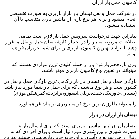
کامیون حمل بار ارزان
در شرکت حمل و نقل نیسان بار بازار باربری به صورت تخصصی
انجام میشود و برای هر نوع باری از ماشین باری متناسب با آن
استفاده میشود.
بنابراین جهت درخواست سرویس حمل بار لازم است تمامی
اطلاعات مربوط به بار را در اختیار کارشناسان حمل و نقل ما قرار
دهید تا بتوانند بهترین کامیون باربری را برای شما عزیزان فراهم
آورند.
وزن بار،حجم بار،نوع بار از جمله کلیدی ترین مواردی هستند که
میتوانند در تعیین نوع کامیون باربری موثر باشند.
ناوگان حمل و نقل نیسان بار بازار کامل ترین ناوگان حمل و نقل در
کشور است و هر نوع ماشینی که برای حمل بار شما مورد نیاز باشد
(نیسان،خاور،تک،جفت،تریلی،ایسوزو،ترانزیت،کمرشکن،بوژی)
را میتواند با ارزان ترین نرخ کرایه باربری برایتان فراهم آورد.
نیسان بار ارزان در بازار
نیسان ارزان ترین ماشین باربری است که برای ارسال بار به
صورت شهری و بین شهری مورد نیاز است و برای افرادی که به
دنبال راهی سریع و وآسان برای جابه جایی بارهایشان هستند بهترین