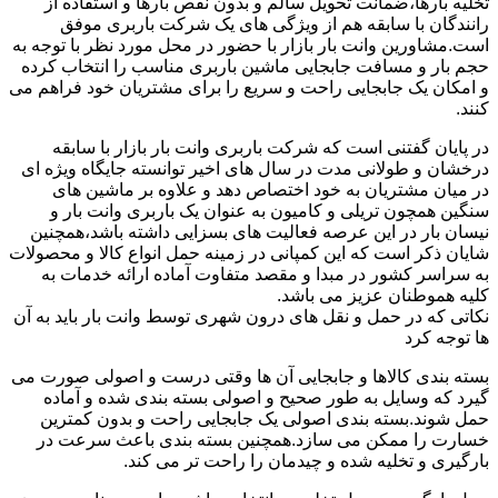
تخلیه بارها،ضمانت تحویل سالم و بدون نقص بارها و استفاده از
رانندگان با سابقه هم از ویژگی های یک شرکت باربری موفق
است.مشاورین وانت بار بازار با حضور در محل مورد نظر با توجه به
حجم بار و مسافت جابجایی ماشین باربری مناسب را انتخاب کرده
و امکان یک جابجایی راحت و سریع را برای مشتریان خود فراهم می
کنند.
در پایان گفتنی است که شرکت باربری وانت بار بازار با سابقه
درخشان و طولانی مدت در سال های اخیر توانسته جایگاه ویژه ای
در میان مشتریان به خود اختصاص دهد و علاوه بر ماشین های
سنگین همچون تریلی و کامیون به عنوان یک باربری وانت بار و
نیسان بار در این عرصه فعالیت های بسزایی داشته باشد،همچنین
شایان ذکر است که این کمپانی در زمینه حمل انواع کالا و محصولات
به سراسر کشور در مبدا و مقصد متفاوت آماده ارائه خدمات به
کلیه هموطنان عزیز می باشد.
نکاتی که در حمل و نقل های درون شهری توسط وانت بار باید به آن
ها توجه کرد
بسته بندی کالاها و جابجایی آن ها وقتی درست و اصولی صورت می
گیرد که وسایل به طور صحیح و اصولی بسته بندی شده و آماده
حمل شوند.بسته بندی اصولی یک جابجایی راحت و بدون کمترین
خسارت را ممکن می سازد.همچنین بسته بندی باعث سرعت در
بارگیری و تخلیه شده و چیدمان را راحت تر می کند.