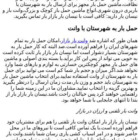
نظافت،ماشین حمل بار مجهز برای ارسال بار به شهرستان یا
باربری درون شهری،انواع ماشین حمل بار کوچک و بزرگ،وانت بار و
نیسان بار دارید: کافی است با نیسان بار بازار بار تماس بگیرید.
حمل بار به شهرستان با وانت
همان طور که اشاره شد
وانت بار بازار
،امکان حمل بار به تمام
شهرهای ایران را فراهم آورده است.صد البته که کار حمل بار به
شهرستان بسیار دشوار است اما نیسان بار بازار بار ثابت کرده است
به خوبی می تواند از پس این کار برآید.با بسته بندی اصولی و ماشین
های حمل بار مجهز کوچکترین خسارتی به لوازم و بارهای شما وارد
نخواهد شد.اگر میزان و حجم بار شما کم است می توانید برای حمل
بار به شهرستان از وانت استفاده نمایید.برای انتخاب ماشین حمل بار
به شهرستان باید حجم و وزن بار،مدت زمان ارسال را درنظر بگیرید
و بهترین گزینه را انتخاب نمایید.مشاوران ما در این زمینه شما را
راهنمایی خواهند کرد پس خیالتان راحت باشد.نیسان بار بازار بار از
بتدا تا انتهای جابجایی با شما خواهد بود.
وانت بار تلفنی و ارزان در بازار
نیسان بار بازار بار امکان وانت بار تلفنی را هم برای مشتریان خود
فراهم آورده است.با یک تماس کافی است تا نیروهای ما در محل
حاضر شوند و در امر اسباب کشی یاری رسان شما باشند.وانت بار
تلفنی در تمام مناطق بازار دارای شعبه می باشد و تمام خدمات