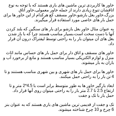
خاور ها کاربردی ترین ماشین های باری هستند که با توجه به نوع
اتاقشان تنوع زیادی دارند از جمله خاور معمولی،خاور اتاق
بزرگ،خاور بغل بازشو،خاور مسقف کع هرکدام از این خاور ها برای
حمل بار های خاصی مورد استفاده قرار میگیرند.
به عنوان مثال خاور بغل بازشو برای بار های سنگین که بلند کردن
آنها با دست سخت است،بسیار مناسب هستند چرا که با باز شدن
بغل های آن میتوان بار را به راحتی توسط لیفتراک درون آن قرار
داد.
خاور های مسقف و اتاق دار برای حمل بار های حساس مانند اثاث
منزل و لوازم الکتریکی بسیار مناسب هستند و مانع از برخورد آب و
باران به بار میشوند.
خاور ها برای حمل بار های شهری و بین شهری مناسب هستنند و تا
4 تن بار را به راحتی حمل میکنند.
ابعاد بارگیر خاور ها به طور متوسط برابر است با 4.5*2 متر و تا
ارتفاع 2.5 تا 2.7 متر بار را به راحتی میتوان روی آنها قرار داد.
حمل بار با تک و جفت
تک و جفت از قدیمی ترین ماشین های باری هستند که به عنوان بنز
6 چرخ و 10 چرخ شناخته میشوند.