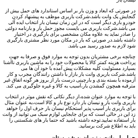
در صورتی که ابعاد و وزن بار بر اساس استاندارد های حمل بیش از
گنجایش یک وانت باشد،شرکت باربری موظف به پیشنهاد کردن
خودرو باری دیگر است که در این زمان نیسان بار انتخاب ایده آلی
می باشد.شرکت باربری می بایست مجوز حمل بار و بارنامه دولتی
را صادر نماید به علاوه مکان مشخصی برای بارگیری در اختیار
داشته باشد.در صورتی که بار در مکان مورد نظر مشتری بارگیری
شود لازم به صدور رسید می باشد.
چنانچه برخی مشتریان بدون توجه به موارد فوق و صرفا به جهت
پرداخت هزینه کمتر کالا یا محصولات خود را به ماشین باربری ناآشنا
بسپارد مسئولیت کلیه مشکلات پیش آمده با خود آن ها می
باشد.شرکت باربری وانت بار بازار با داشتن رانندگان مجرب و کار
آزموده با بسته بندی و بارچینی درست بار از بروز هر گونه اتفاق غیر
مترقبه همچون گمشدن بار،آسیب به کالا و غیره جلوگیری می کند.
با توجه به موارد عنوان شده،از دیگر نکاتی که نقش موثر در انتخاب
باربری وانت بار و نیسان بار دارد نوع بار و کالا است،به عنوان مثال
برای باربری بار آسیب پذیر استحکام نیسان بار حرف اول را خواهد
زد این در حالی است که برای جابجایی لوازم سبک می توانید از وانت
بار استفاده نمایید.توجه داشته باشید که حتما بار های شکستنی را
باید به اطلاع شرکت برسانید.
حمل بار وانت و نیسان به شهرستان