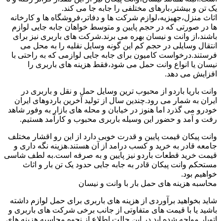
یک تن و بیشتر،بارهای مختلفی را جابه جا می کند.
اثاث منزل،جهیزیه،لوازم شرکت ها و دفاتر،فروشگاه ها و کارخانه
ها در صورتی که در حجم پایین و متوسط خواهان جابه جایی لوازم
باشند،از وانت و نیسان بهره می برند.شرکت های باربری نیز برای
انتقال وسایلی در حجم کم این گونه وسایل نقلیه را به محل می
فرستند.درخواست کامیون برای جابه جایی لوازمی که به راحتی با
نیسان یا انواع وانت حمل می شود،فقط هزینه های باربری را
افزایش می دهد.
وانت باریا باردو از محبوب ترین وسایل حمل و نقل و باربری در
ایران به شمار می رود.چندین سال از تولید آخرین باردوهای ایران
خودرو می گذرد اما هنوز در خیابان و محله های بازار به وفور شاهد
رفت و آمد و حضور این وسیله باربری محبوب و کارآمد هستیم.
وانت پیکان قیمت پایین و قدرت خوبی دارد از این رو اقشار مختلف
جامعه قادر به خرید و کسب درامد از آن هستند.هزینه نگه داری و
قیمت خرید قطعات باردو نیز پایین و به صرفه است.به لطف شاسی
مستحکم وانت پیکان قادر به جابه جایی حدود یک تن بار و اثاث
خواهیم بود.
محاسبه هزینه های حمل بار با وانت و نیسان
شاید بخواهید برآوردی از هزینه های باربری برای حمل لوازم داشته
باشید یا با قیمت های متفاوتی از جانب برخی شرکت های باربری و
اتوبار مواجه شده اید.در این حالت اطلاع از نحوه محاسبه هزینه های