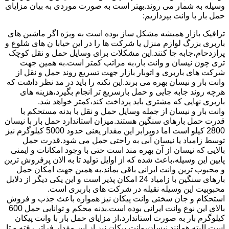
وسیله به شمار می روند.بهتر است به صورت موردی به بیان مزایای
حمل بار با وانت بپردازیم:
ترافیک بازار همیشه مشکل ساز بوده است به ویژه اگر ماشین های
باربری بزرگ لوازم منزل یا شرکت ها را در این خیابا ن های شلوغ و
پرازدحام،جابه جا کنند.این مشکلات برای وسایل حمل و نقل کوچک
تری چون نیسان و وانت بار،به مراتب کمتر است.به همین جهت
شرکت های باربری و اتوبار بازار جهت تسریع روند حمل و نقل از
وانت بار و نیسان بهره می برند.این نکته را باید در مد نظر داشت که
هرچه روند جابه جایی و حمل بارسریع تر انجام بگیرد،هزینه های
باربری نهایی که مشتری باید پرداخت کند،کمتر خواهد شد.
وانت بار و نیسان از جمله وسایل حمل و نقل با بدنه مستحکم با
قدرت حمل بارهای سنگین هستند.میزان استاندارد حمل بار با نیسان
2800 کیلو است اما دوبرابر این مقدار یعنی حدود 5000 کیلوگرم نیز
توسط زامیاد یا نیسان آبی به راحتی حمل می شود.قدرت حمل
بالایی که نیسان از آن بهره مند است حتی با وجود امکانات و ایمنی
پایین این وسیله،باعث شده که از اوایل تولید تا به الان پرفروش ترین
و محبوب ترین وانت ایرانی باقی بماند.به همین جهت امکان حمل
بارهای سنگین با زامیاد 24 امکان پذیر است و این یکی دیگر از دلایل
محبوبیت این وسیله نقیله در شرکت های باربری است.
استحکام و جان سختی وانت پیکان نیز همواره باعث جذب و فروش
بالای این نوع وانت ایرانی بوده است.بدنه محکم و توانایی حمل 600
کیلوگرم بار به صورت استاندارد،از مزایای حمل بار با وانت پیکان
است.البته همانند نیسان،وانت پیکان نیز از این مقدار فراتر رفته و تا