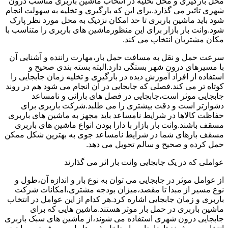
محل بارگیری و محل تخلیه در انتخاب ماشین باربری مناسب درون
شهری تاثیر می گذارد.برای این که بارگیری و تخلیه به سهولت انجام
شود باید ماشین باربری تا حد امکان نزدیک به محل مورد نظر پارک
شود.وانت بار بازار برای این منظورماشین های باربری را متناسب با
مکان مشتریان انتخاب می کند.
سرعت حمل و نقل به مسافت حمل بار،مهارت راننده و آشنایی آن
با مسیرهای درون شهر بستگی دارد.البته بسته بندی صحیح و
استفاده از افراد آموزش دیده در بارگیری و تخلیه زمان جابجایی را
کوتاه تر می کند.فصلی که جابجایی در آن انجام می شود هم در روند
جابجایی موثر است،جابجایی در فصل های بارانی و نامساعد
دشوارتر است و دقت بیشتری را می طلبد.شرکت باربری برای
حفاظت کالاها در شرایط نامساعد باید مجهز به ماشین های باربری
مسقف باشند.وانت بار بازار با دارا بودن انواع ماشین های باربری
مسقف بارهای شما در شرایط نامساعد جوی به بهترین شکل ممکن
حمل کرده و صحیح و سالم تحویل می دهد.
عواملی که در یک جابجایی وانت بار اثر می گذارند
از عوامل موثر در جابجایی می توان به نوع بار و اندازه آن،طول و
نوع مسیر از مبدا تا مقصد،میزان بودجه مشتری،امکانات شرکت
باربری و زمان جابجایی اشاره کرد.هر کدام از این عوامل در انتخاب
ماشین باربری در حمل بار موثر هستند.ماشین هایی که برای
جابجایی درون شهری استفاده می شوند،از ماشین های سبک باربری