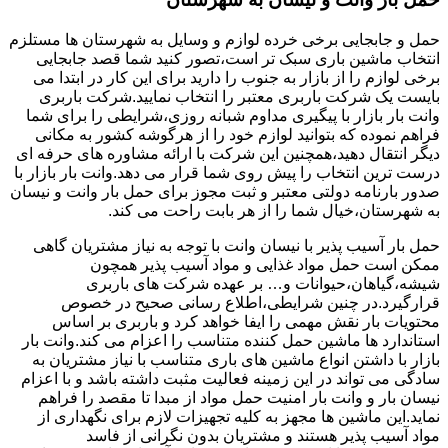
حمل و جابجایی برخی خرده لوازم و وسایل به شهرستان ها مستلزم
انتخاب ماشین باری سبک تر است،تصور کنید شما قصد جابجایی
برخی لوازم را از بازار به جنوب را دارید برای این کار در ابتدا می
بایست یک شرکت باربری معتبر را انتخاب نمایید.شرکت باربری
وانت بار بازار با پیگیری مداوم شبانه روزی،شرایطی را برای شما
فراهم نموده که بتوانید لوازم خود را از هرگوشه کشور به مکانی
دیگر انتقال دهید،همچنین این شرکت با ارائه مشاوره های حرفه ای
درست ترین انتخاب را پیش روی شما قرار می دهد.وانت بار بازار با
صدور بارنامه دولتی معتبر و ثبت مجوز برای حمل بار وانت و نیسان
به شهرستان،خیال شما را از هر بابت راحت می کند.
حمل بار آسیب پذیر با نیسان وانت با توجه به نیاز مشتریان گاهی
ممکن است حمل مواد غذایی و مواد آسیب پذیر همچون
شیشه،گیاهان،حیوانات و… بر عهده شرکت های باربری
قرارگیرد.در چنین شرایطی،اطلاع رسانی صحیح در خصوص
محتویات بار نقش مهمی را ایفا خواهد کرد و باربری بر اساس
استاندارد ها ماشین حمل کننده متناسب را اعزام می کند.وانت بار
بازار با داشتن انواع ماشین های باری متناسب با نیاز مشتریان به
سادگی می تواند در این زمینه فعالیت مثبت داشته باشد و با اعزام
نیسان بار و وانت بار امنیت حمل مواد از مبدا تا مقصد را فراهم
نماید.این ماشین ها مجهز به کلیه تجهیزات لازم برای نگهداری از
مواد آسیب پذیر هستند و مشتریان بدون نگرانی از فاسد