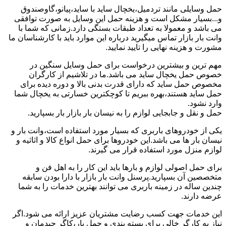
حمل وسایلی مانند تردمیل،یخچال ساید با ساید،پیانو،گاوصندوق
و...بسیار مشکل است و هزینه حمل این وسایل به صورت توافقی
می باشد و معمولا به تعداد طبقات بستگی دارد.زمانی که شما با
وانت بار بازار تماس میگیرید درباره این موارد باید با کارشناسان ما
مشورت و هزینه نهایی را تایید نمایید.
مهم ترین و بیشترین درخواست برای حمل وسایل سنگین در
خصوص حمل یخچال ساید می باشد.ما در تلاشیم از کارگران
مخصوص حمل ساید که دارای قدرت بدنی بالا و دوره دیده برای
حمل ساید هستند،بهره ببریم تا کوچکترین خسارتی به یخچال شما
وارد نشود.
حمل و نقل و جابجایی لوازم را به نیسان بار بازار بار بسپارید.
یکی از خودروهای باربری که بسیار مورد استفاده است،وانت بار و
نیسان بار ها می باشد.این خودروها برای حمل انواع کالا و اثاثیه و
لوازم منزل مورد استفاده قرار می گیرند.
برای حمل اصولی لوازم و بارها باید این کار را به اهل فن و
متخصصین آن بسپارید.پرسنل وانت بار بازار با دارا بودن سابقه
چندین ساله در زمینه باربری می توانند بهترین خدمات را به شما
عرضه دارند.
این خدمات جهت کسب رضایت مشتریان عزیز ارائه می شود.اگر
نیاز به کارگر خالی برای بسته بندی و حمل بار،کاگر چیدمان و