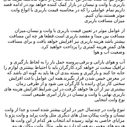
باربری با وانت و نیسان در بازار کمک کننده خواهد بود.در ادامه قصد
داریم تمام عواملی را که در محاسبه قیمت باربری با انواع وانت
موثر هستند،بیان کنیم.
میزان مسافت باربری
از عوامل موثر در تعیین قیمت باربری با وانت و نیسان،میزان
مسافت بین مبدا و مقصد باربری است.قطعا هر چه این مسافت
بیشتر باشد هزینه باربری نیز افزایش خواهد یافت و برای مسافت
های کمتر هزینه کمتری را پرداخت خواهید کرد.
وضعیت آب و هوا
آب و هوای بارانی و برفی،پروسه حمل بار را به لحاظ بارگیری و
ترافیک سخت تر خواهد کرد.کارگران باید با احتیاط بیشتری لوازم را
جابه جا کنند و بارگیری و بسته بندی آن ها باید به گونه ای باشد که
در معرض خیس شدن قرار نگیرند.همه این عوامل باعث افزایش
سختی کار برای راننده یا کارگران می شود و از طرفی زمان
بیشتری نیز از آن ها خواهد گرفت.در این شرایط افزایش هزینه های
باربری نهایی با وانت و نیسان در بازار امری طبیعی است.
نوع وانت انتخابی
تنوع وانت در چندسال خیر در ایران بیشتر شده است و جدا از وانت
نیسان و وانت پیکان،مدل های دیگری مثل وانت پراید و وانت پژو با
مزایای خاصی به تولید رسیده اند.انتخاب هر کدام از این وانت ها
هزینه های معینی به همراه دارد.به طور مثال وانت پیکان هزینه