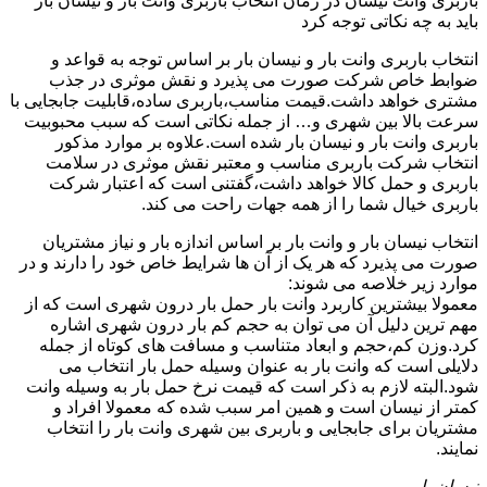
باربری وانت نیسان در زمان انتخاب باربری وانت بار و نیسان بار
باید به چه نکاتی توجه کرد
انتخاب باربری وانت بار و نیسان بار بر اساس توجه به قواعد و
ضوابط خاص شرکت صورت می پذیرد و نقش موثری در جذب
مشتری خواهد داشت.قیمت مناسب،باربری ساده،قابلیت جابجایی با
سرعت بالا بین شهری و… از جمله نکاتی است که سبب محبوبیت
باربری وانت بار و نیسان بار شده است.علاوه بر موارد مذکور
انتخاب شرکت باربری مناسب و معتبر نقش موثری در سلامت
باربری و حمل کالا خواهد داشت،گفتنی است که اعتبار شرکت
باربری خیال شما را از همه جهات راحت می کند.
انتخاب نیسان بار و وانت بار بر اساس اندازه بار و نیاز مشتریان
صورت می پذیرد که هر یک از آن ها شرایط خاص خود را دارند و در
موارد زیر خلاصه می شوند:
معمولا بیشترین کاربرد وانت بار حمل بار درون شهری است که از
مهم ترین دلیل آن می توان به حجم کم بار درون شهری اشاره
کرد.وزن کم،حجم و ابعاد متناسب و مسافت های کوتاه از جمله
دلایلی است که وانت بار به عنوان وسیله حمل بار انتخاب می
شود.البته لازم به ذکر است که قیمت نرخ حمل بار به وسیله وانت
کمتر از نیسان است و همین امر سبب شده که معمولا افراد و
مشتریان برای جابجایی و باربری بین شهری وانت بار را انتخاب
نمایند.
نیسان بار