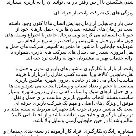
شدن،شکستن یا از بین رفتن بار می توانند آن را به باربری بسپارند.
ویژگی های یک شرکت وانت بار حرفه ای
حمل بار و جابجایی از زمان پیدایش انسان ها تا کنون وجود داشته
است.در زمان های گذشته انسان ها برای حمل بارهای خود از
حیوانات استفاده می کردند،ولی درحال حاضر با اختراع وسیله های
چون ماشین حمل و نقل بسیار راحت تر و سریع تر انجام می
شود.ایده جابجایی با ماشین ها منجر به تاسیس شرکت های حمل و
نقل امروزی شد.در طی سال های شرکت های باربری همواره با
ارائه خدمات بهتر به مشتریان خود به رقابت پرداخته اند.
وانت بار بازار با بکارگیری ماشین های باربری مدرن و حمل و
نقل،جابجایی کالاها و یا اسباب کشی منازل را دربازار با هزینه
مناسب انجام می دهد.در جابجایی درون شهری ماشین باربری
متناسب با حجم و تعداد اسباب و وسایل انتخاب می شود.وانت ها
برای حمل بارهای سبک و اسباب کشی منازل درون شهرها بسیار
مناسب هستند.انتخاب ماشین باربری مناسب برای حمل و نقل
موفق از ویژگی های اصلی و مهم یک شرکت باربری حرفه ای
است.یک ماشین باربری خوب باید تجهیزات مربوط به بسته بندی بار
در زمان بارگیری و جابجایی را داشته باشد و از لحاظ فنی کاملا
سالم باشد تا در حین جابجایی ایمنی وسایل بالا باشد.
مشاوره رایگان،بکارگیری افراد کار آزموده در بسته بندی،چیدمان و