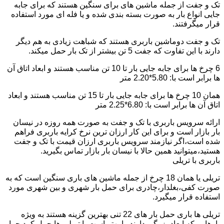
تک و جفت از جمله ماشین های برای سنگین هستند که برای جابه
جایی انواع بار به صورت بسته بندی شده و یا فله ای مورد استفاده
قرار میگرفتند.
تک و جفت دوماشین باربری هستند که شباهت زیادی به هم دیگر
دارند با این تفاوت که جفت 5 تن بیشتر از تک بار حمل میکند.
6 چرخ ها برای جابه جایی بار تا 10 تن مناسب هستند و ابعاد اتاق آن
ها برابر است با: 5.80*2.20 متر
همان 10 چرخ ها برای جابه جایی بار تا 15 تن مناسب هستند و ابعاد
اتاق آن ها برابر است با: 6.80*2.25 متر
ارائه سرویس باربری با تک و جفت به صورت همه روزه در نیسان
بار بازار است و برای این کار ارزان ترین نرخ کرایه باربری فراهم
شده است،اگر نیازمند سرویس باربری ارزان قیمت با تک و جفت
هستید،میتوانید همین حالا با نیسان بار بازار تماس بگیرید.
باربری با تریلی
تریلی یا همان 18 چرخ از جمله ماشین های باری سنگین است که به
صورت کفی،بغلدار،چادری برای حمل بار شهری و بین شهری مورد
استفاده قرار میگیرد.
تریلی ها باری حمل بار های 22 تنی بهترین گزینه هستند به ویژه
بارهایی که ابعاد بزرگی دارند را بهتر است با تریلی ها حمل کرد چرا