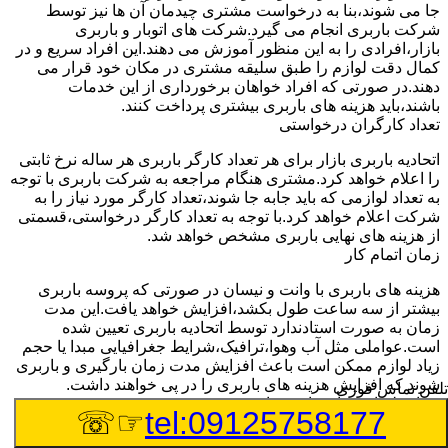
جا می شوند،بنا به درخواست مشتری چیدمان آن ها نیز توسط
شرکت باربری انجام می گیرد.شرکت های اتوبار و باربری
بازار،افرادی را به این منظور آموزش می دهند.این افراد سریع و در
کمال دقت لوازم را طبق سلیقه مشتری در مکان خود قرار می
دهند.در صورتی که افراد خواهان برخورداری از این خدمات
باشند،باید هزینه های باربری بیشتری پرداخت کنند.
تعداد کارگران درخواستی
اتحادیه باربری بازار برای هر تعداد کارگر باربری هر ساله نرخ ثابتی
را اعلام خواهد کرد.مشتری هنگام مراجعه به شرکت باربری با توجه
به تعداد لوازمی که باید جابه جا شوند،تعداد کارگر مورد نیاز را به
شرکت اعلام خواهد کرد.با توجه به تعداد کارگر درخواستی،قسمتی
از هزینه های نهایی باربری مشخص خواهد شد.
زمان اتمام کار
هزینه های باربری با وانت و نیسان در صورتی که پروسه باربری
بیشتر از سه ساعت طول بکشد،افزایش خواهد یافت.این مدت
زمان به صورت استادندارد توسط اتحادیه باربری تعیین شده
است.عواملی مثل آب وهوا،ترافیک،شرایط جغرافیایی مبدا یا حجم
زیاد لوازم ممکن است باعث افزایش مدت زمان بارگیری و باربری
شوند که افزایش هزینه های باربری را در پی خواهند داشت.
تلفن تماس فوری
تعداد طبقات ساختمان مبدا و مقصد
☞☏
tel:09125758177
وانت ها بارهای مختلفی را از نقاط مختلف بارگیری کرده و به سایر