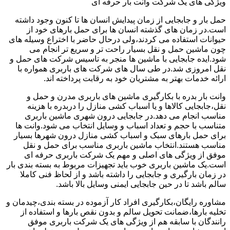
ویژگی های یک شرکت وانت بار حرفه ای
حمل بار و جابجایی از زمان پیدایش انسان ها تا کنون وجود داشته
است.در زمان های گذشته انسان ها برای حمل بارهای خود از
حیوانات استفاده می کردند،ولی درحال حاضر با اختراع وسیله های
چون ماشین حمل و نقل بسیار راحت تر و سریع تر انجام می
شود.ایده جابجایی با ماشین ها منجر به تاسیس شرکت های حمل و
نقل امروزی شد.در طی سال های شرکت های باربری همواره با
ارائه خدمات بهتر به مشتریان خود به رقابت پرداخته اند.
وانت بار بدره با بکارگیری ماشین های باربری مدرن و حمل و
نقل،جابجایی کالاها و یا اسباب کشی منازل را دربدره با هزینه
مناسب انجام می دهد.در جابجایی درون شهری ماشین باربری
متناسب با حجم و تعداد اسباب و وسایل انتخاب می شود.وانت ها
برای حمل بارهای سبک و اسباب کشی منازل درون شهرها بسیار
مناسب هستند.انتخاب ماشین باربری مناسب برای حمل و نقل
موفق از ویژگی های اصلی و مهم یک شرکت باربری حرفه ای
است.یک ماشین باربری خوب باید تجهیزات مربوط به بسته بندی بار
در زمان بارگیری و جابجایی را داشته باشد و از لحاظ فنی کاملا
سالم باشد تا در حین جابجایی ایمنی وسایل بالا باشد.
مشاوره رایگان،بکارگیری افراد کار آزموده در بسته بندی،چیدمان و
تخلیه بارها،ضمانت تحویل سالم و بدون نقص بارها و استفاده از
رانندگان با سابقه هم از ویژگی های یک شرکت باربری موفق