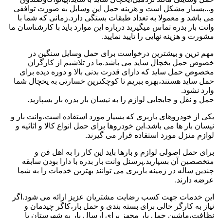
و...بسیار مشکل است و هزینه حمل این وسایل به صورت توافقی
می باشد و معمولا به تعداد طبقات بستگی دارد.زمانی که شما با
وانت بار بدره تماس میگیرید درباره این موارد باید با کارشناسان ما
مشورت و هزینه نهایی را تایید نمایید.
مهم ترین و بیشترین درخواست برای حمل وسایل سنگین در
خصوص حمل یخچال ساید می باشد.ما در تلاشیم از کارگران
مخصوص حمل ساید که دارای قدرت بدنی بالا و دوره دیده برای
حمل ساید هستند،بهره ببریم تا کوچکترین خسارتی به یخچال شما
وارد نشود.
حمل و نقل و جابجایی لوازم را به نیسان بار بدره بار بسپارید.
یکی از خودروهای باربری که بسیار مورد استفاده است،وانت بار و
نیسان بار ها می باشد.این خودروها برای حمل انواع کالا و اثاثیه و
لوازم منزل مورد استفاده قرار می گیرند.
برای حمل اصولی لوازم و بارها باید این کار را به اهل فن و
متخصصین آن بسپارید.پرسنل وانت بار بدره با دارا بودن سابقه
چندین ساله در زمینه باربری می توانند بهترین خدمات را به شما
عرضه دارند.
این خدمات جهت کسب رضایت مشتریان عزیز ارائه می شود.اگر
نیاز به کارگر خالی برای بسته بندی و حمل بار،کاگر چیدمان و
نظافت،ماشین حمل بار مجهز برای ارسال بار به شهرستان یا