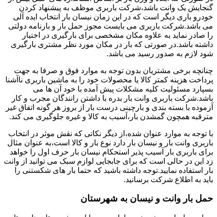
گنجایش یک وانت باشد،شرکت باربری موظف به پیشنهاد کردن
خودرو باری دیگر است که در این زمان نیسان بار انتخاب ایده آلی
می باشد.شرکت باربری می بایست مجوز حمل بار و بارنامه دولتی
را صادر نماید به علاوه مکان مشخصی برای بارگیری در اختیار
داشته باشد.در صورتی که بار در مکان مورد نظر مشتری بارگیری
شود لازم به صدور رسید می باشد.
چنانچه برخی مشتریان بدون توجه به موارد فوق و صرفا به جهت
پرداخت هزینه کمتر کالا یا محصولات خود را به ماشین باربری ناآشنا
بسپارد مسئولیت کلیه مشکلات پیش آمده با خود آن ها می
باشد.شرکت باربری وانت بار بدره با داشتن رانندگان مجرب و کار
آزموده با بسته بندی و بارچینی درست بار از بروز هر گونه اتفاق غیر
مترقبه همچون گمشدن بار،آسیب به کالا و غیره جلوگیری می کند.
با توجه به موارد عنوان شده،از دیگر نکاتی که نقش موثر در انتخاب
باربری وانت بار و نیسان بار دارد نوع بار و کالا است،به عنوان مثال
برای باربری بار آسیب پذیر استحکام نیسان بار حرف اول را خواهد
زد این در حالی است که برای جابجایی لوازم سبک می توانید از وانت
بار استفاده نمایید.توجه داشته باشید که حتما بار های شکستنی را
باید به اطلاع شرکت برسانید.
حمل بار وانت و نیسان به شهرستان