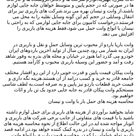
ها در صورتی که در حجم پایین و متوسط خواهان جابه جایی لوازم
باشند،از وانت و نیسان بهره می برند.شرکت های باربری نیز برای
انتقال وسایلی در حجم کم این گونه وسایل نقلیه را به محل می
فرستند.درخواست کامیون برای جابه جایی لوازمی که به راحتی با
نیسان یا انواع وانت حمل می شود،فقط هزینه های باربری را
افزایش می دهد.
وانت باریا باردو از محبوب ترین وسایل حمل و نقل و باربری در
ایران به شمار می رود.چندین سال از تولید آخرین باردوهای ایران
خودرو می گذرد اما هنوز در خیابان و محله های بدره به وفور شاهد
رفت و آمد و حضور این وسیله باربری محبوب و کارآمد هستیم.
وانت پیکان قیمت پایین و قدرت خوبی دارد از این رو اقشار مختلف
جامعه قادر به خرید و کسب درامد از آن هستند.هزینه نگه داری و
قیمت خرید قطعات باردو نیز پایین و به صرفه است.به لطف شاسی
مستحکم وانت پیکان قادر به جابه جایی حدود یک تن بار و اثاث
خواهیم بود.
محاسبه هزینه های حمل بار با وانت و نیسان
شاید بخواهید برآوردی از هزینه های باربری برای حمل لوازم داشته
باشید یا با قیمت های متفاوتی از جانب برخی شرکت های باربری و
اتوبار مواجه شده اید.در این حالت اطلاع از نحوه محاسبه هزینه های
باربری با وانت و نیسان در بدره کمک کننده خواهد بود.در ادامه قصد
داریم تمام عواملی را که در محاسبه قیمت باربری با انواع وانت