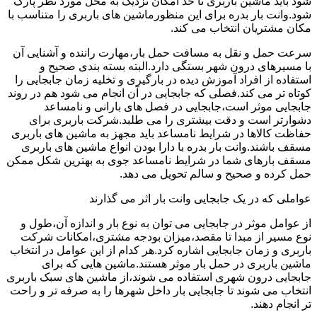
شود باید ماشین باربری تا حد امکان نزدیک به محل مورد نظر پارک
شود.وانت بار بدره برای این منظورماشین های باربری را متناسب با
مکان مشتریان انتخاب می کند.
سرعت حمل و نقل به مسافت حمل بار،مهارت راننده و آشنایی آن
با مسیرهای درون شهر بستگی دارد.البته بسته بندی صحیح و
استفاده از افراد آموزش دیده در بارگیری و تخلیه زمان جابجایی را
کوتاه تر می کند.فصلی که جابجایی در آن انجام می شود هم در روند
جابجایی موثر است،جابجایی در فصل های بارانی و نامساعد
دشوارتر است و دقت بیشتری را می طلبد.شرکت باربری برای
حفاظت کالاها در شرایط نامساعد باید مجهز به ماشین های باربری
مسقف باشند.وانت بار بدره با دارا بودن انواع ماشین های باربری
مسقف بارهای شما در شرایط نامساعد جوی به بهترین شکل ممکن
حمل کرده و صحیح و سالم تحویل می دهد.
عواملی که در یک جابجایی وانت بار اثر می گذارند
از عوامل موثر در جابجایی می توان به نوع بار و اندازه آن،طول و
نوع مسیر از مبدا تا مقصد،میزان بودجه مشتری،امکانات شرکت
باربری و زمان جابجایی اشاره کرد.هر کدام از این عوامل در انتخاب
ماشین باربری در حمل بار موثر هستند.ماشین هایی که برای
جابجایی درون شهری استفاده می شوند،از ماشین های سبک باربری
انتخاب می شوند تا جابجایی بار داخل شهرها را به صرفه تر و راحت
تر انجام دهند.