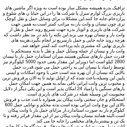
ترافیک بدره همیشه مشکل ساز بوده است به ویژه اگر ماشین های
باربری بزرگ لوازم منزل یا شرکت ها را در این خیابا ن های شلوغ و
پرازدحام،جابه جا کنند.این مشکلات برای وسایل حمل و نقل کوچک
تری چون نیسان و وانت بار،به مراتب کمتر است.به همین جهت
شرکت های باربری و اتوبار بدره جهت تسریع روند حمل و نقل از
وانت بار و نیسان بهره می برند.این نکته را باید در مد نظر داشت که
هرچه روند جابه جایی و حمل بارسریع تر انجام بگیرد،هزینه های
باربری نهایی که مشتری باید پرداخت کند،کمتر خواهد شد.
وانت بار و نیسان از جمله وسایل حمل و نقل با بدنه مستحکم با
قدرت حمل بارهای سنگین هستند.میزان استاندارد حمل بار با نیسان
2800 کیلو است اما دوبرابر این مقدار یعنی حدود 5000 کیلوگرم نیز
توسط زامیاد یا نیسان آبی به راحتی حمل می شود.قدرت حمل
بالایی که نیسان از آن بهره مند است حتی با وجود امکانات و ایمنی
پایین این وسیله،باعث شده که از اوایل تولید تا به الان پرفروش ترین
و محبوب ترین وانت ایرانی باقی بماند.به همین جهت امکان حمل
بارهای سنگین با زامیاد 24 امکان پذیر است و این یکی دیگر از دلایل
محبوبیت این وسیله نقیله در شرکت های باربری است.
استحکام و جان سختی وانت پیکان نیز همواره باعث جذب و فروش
بالای این نوع وانت ایرانی بوده است.بدنه محکم و توانایی حمل 600
کیلوگرم بار به صورت استاندارد،از مزایای حمل بار با وانت پیکان
است.البته همانند نیسان،وانت پیکان نیز از این مقدار فراتر رفته و تا
یک تن و بیشتر،بارهای مختلفی را جابه جا می کند.
اثاث منزل،جهیزیه،لوازم شرکت ها و دفاتر،فروشگاه ها و کارخانه