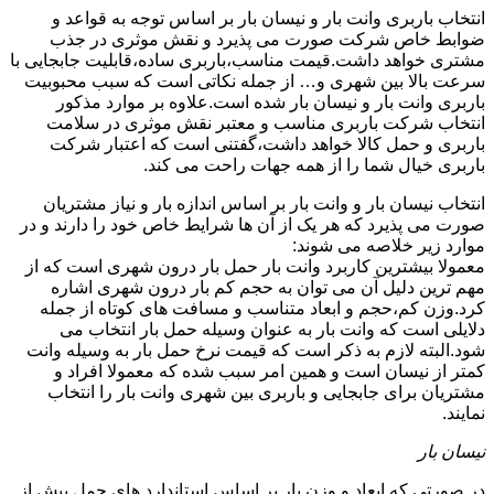
انتخاب باربری وانت بار و نیسان بار بر اساس توجه به قواعد و
ضوابط خاص شرکت صورت می پذیرد و نقش موثری در جذب
مشتری خواهد داشت.قیمت مناسب،باربری ساده،قابلیت جابجایی با
سرعت بالا بین شهری و… از جمله نکاتی است که سبب محبوبیت
باربری وانت بار و نیسان بار شده است.علاوه بر موارد مذکور
انتخاب شرکت باربری مناسب و معتبر نقش موثری در سلامت
باربری و حمل کالا خواهد داشت،گفتنی است که اعتبار شرکت
باربری خیال شما را از همه جهات راحت می کند.
انتخاب نیسان بار و وانت بار بر اساس اندازه بار و نیاز مشتریان
صورت می پذیرد که هر یک از آن ها شرایط خاص خود را دارند و در
موارد زیر خلاصه می شوند:
معمولا بیشترین کاربرد وانت بار حمل بار درون شهری است که از
مهم ترین دلیل آن می توان به حجم کم بار درون شهری اشاره
کرد.وزن کم،حجم و ابعاد متناسب و مسافت های کوتاه از جمله
دلایلی است که وانت بار به عنوان وسیله حمل بار انتخاب می
شود.البته لازم به ذکر است که قیمت نرخ حمل بار به وسیله وانت
کمتر از نیسان است و همین امر سبب شده که معمولا افراد و
مشتریان برای جابجایی و باربری بین شهری وانت بار را انتخاب
نمایند.
نیسان بار
در صورتی که ابعاد و وزن بار بر اساس استاندارد های حمل بیش از