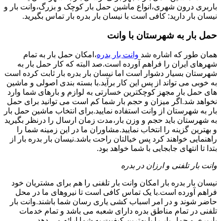
باربری درون شهری،انواع ماشین حمل بار کوچک و بزرگ،وانت بار و
نیسان بار دارید: کافی است با نیسان بار بدره بار تماس بگیرید.
حمل بار به شهرستان با وانت
همان طور که اشاره شد
وانت بار بدره
،امکان حمل بار به تمام
شهرهای ایران را فراهم آورده است.صد البته که کار حمل بار به
شهرستان بسیار دشوار است اما نیسان بار بدره بار ثابت کرده است
به خوبی می تواند از پس این کار برآید.با بسته بندی اصولی و ماشین
های حمل بار مجهز کوچکترین خسارتی به لوازم و بارهای شما وارد
نخواهد شد.اگر میزان و حجم بار شما کم است می توانید برای حمل
بار به شهرستان از وانت استفاده نمایید.برای انتخاب ماشین حمل بار
به شهرستان باید حجم و وزن بار،مدت زمان ارسال را درنظر بگیرید
و بهترین گزینه را انتخاب نمایید.مشاوران ما در این زمینه شما را
راهنمایی خواهند کرد پس خیالتان راحت باشد.نیسان بار بدره بار از
بتدا تا انتهای جابجایی با شما خواهد بود.
وانت بار تلفنی و ارزان در بدره
نیسان بار بدره بار امکان وانت بار تلفنی را هم برای مشتریان خود
فراهم آورده است.با یک تماس کافی است تا نیروهای ما در محل
حاضر شوند و در امر اسباب کشی یاری رسان شما باشند.وانت بار
تلفنی در تمام مناطق بدره دارای شعبه می باشد و تمام خدمات
باربری و حمل بار را با بهترین کیفیت به شما ارائه می دهد.