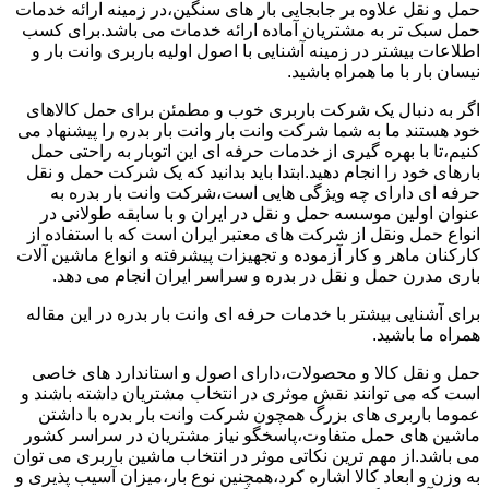
حمل و نقل علاوه بر جابجایی بار های سنگین،در زمینه ارائه خدمات
حمل سبک تر به مشتریان آماده ارائه خدمات می باشد.برای کسب
اطلاعات بیشتر در زمینه آشنایی با اصول اولیه باربری وانت بار و
نیسان بار با ما همراه باشید.
اگر به دنبال یک شرکت باربری خوب و مطمئن برای حمل کالاهای
خود هستند ما به شما شرکت وانت بار وانت بار بدره را پیشنهاد می
کنیم،تا با بهره گیری از خدمات حرفه ای این اتوبار به راحتی حمل
بارهای خود را انجام دهید.ابتدا باید بدانید که یک شرکت حمل و نقل
حرفه ای دارای چه ویژگی هایی است،شرکت وانت بار بدره به
عنوان اولین موسسه حمل و نقل در ایران و با سابقه طولانی در
انواع حمل ونقل از شرکت های معتبر ایران است که با استفاده از
کارکنان ماهر و کار آزموده و تجهیزات پیشرفته و انواع ماشین آلات
باری مدرن حمل و نقل در بدره و سراسر ایران انجام می دهد.
برای آشنایی بیشتر با خدمات حرفه ای وانت بار بدره در این مقاله
همراه ما باشید.
حمل و نقل کالا و محصولات،دارای اصول و استاندارد های خاصی
است که می توانند نقش موثری در انتخاب مشتریان داشته باشند و
عموما باربری های بزرگ همچون شرکت وانت بار بدره با داشتن
ماشین های حمل متفاوت،پاسخگو نیاز مشتریان در سراسر کشور
می باشد.از مهم ترین نکاتی موثر در انتخاب ماشین باربری می توان
به وزن و ابعاد کالا اشاره کرد،همچنین نوع بار،میزان آسیب پذیری و