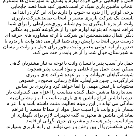
حمل و جابجایی برخی خرده لوازم و وسایل به شهرستان ها مستلزم
انتخاب ماشین باری سبک تر است،تصور کنید شما قصد جابجایی
برخی لوازم را از بدره به جنوب را دارید برای این کار در ابتدا می
بایست یک شرکت باربری معتبر را انتخاب نمایید.شرکت باربری
وانت بار بدره با پیگیری مداوم شبانه روزی،شرایطی را برای شما
فراهم نموده که بتوانید لوازم خود را از هرگوشه کشور به مکانی
دیگر انتقال دهید،همچنین این شرکت با ارائه مشاوره های حرفه ای
درست ترین انتخاب را پیش روی شما قرار می دهد.وانت بار بدره با
صدور بارنامه دولتی معتبر و ثبت مجوز برای حمل بار وانت و نیسان
به شهرستان،خیال شما را از هر بابت راحت می کند.
حمل بار آسیب پذیر با نیسان وانت با توجه به نیاز مشتریان گاهی
ممکن است حمل مواد غذایی و مواد آسیب پذیر همچون
شیشه،گیاهان،حیوانات و… بر عهده شرکت های باربری
قرارگیرد.در چنین شرایطی،اطلاع رسانی صحیح در خصوص
محتویات بار نقش مهمی را ایفا خواهد کرد و باربری بر اساس
استاندارد ها ماشین حمل کننده متناسب را اعزام می کند.وانت بار
بدره با داشتن انواع ماشین های باری متناسب با نیاز مشتریان به
سادگی می تواند در این زمینه فعالیت مثبت داشته باشد و با اعزام
نیسان بار و وانت بار امنیت حمل مواد از مبدا تا مقصد را فراهم
نماید.این ماشین ها مجهز به کلیه تجهیزات لازم برای نگهداری از
مواد آسیب پذیر هستند و مشتریان بدون نگرانی از فاسد
شدن،شکستن یا از بین رفتن بار می توانند آن را به باربری بسپارند.