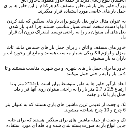
اتاقشان تنوع زیادی دارند از جمله خاور معمولی،خاور اتاق
بزرگ،خاور بغل بازشو،خاور مسقف کع هرکدام از این خاور ها برای
حمل بار های خاصی مورد استفاده قرار میگیرند.
به عنوان مثال خاور بغل بازشو برای بار های سنگین که بلند کردن
آنها با دست سخت است،بسیار مناسب هستند چرا که با باز شدن
بغل های آن میتوان بار را به راحتی توسط لیفتراک درون آن قرار
داد.
خاور های مسقف و اتاق دار برای حمل بار های حساس مانند اثاث
منزل و لوازم الکتریکی بسیار مناسب هستند و مانع از برخورد آب و
باران به بار میشوند.
خاور ها برای حمل بار های شهری و بین شهری مناسب هستنند و تا
4 تن بار را به راحتی حمل میکنند.
ابعاد بارگیر خاور ها به طور متوسط برابر است با 4.5*2 متر و تا
ارتفاع 2.5 تا 2.7 متر بار را به راحتی میتوان روی آنها قرار داد.
حمل بار با تک و جفت
تک و جفت از قدیمی ترین ماشین های باری هستند که به عنوان بنز
6 چرخ و 10 چرخ شناخته میشوند.
تک و جفت از جمله ماشین های برای سنگین هستند که برای جابه
جایی انواع بار به صورت بسته بندی شده و یا فله ای مورد استفاده