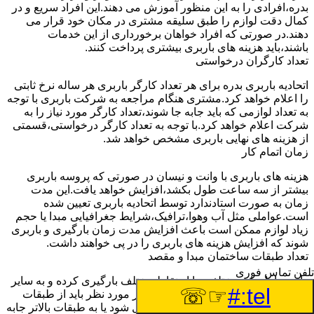
بدره،افرادی را به این منظور آموزش می دهند.این افراد سریع و در
کمال دقت لوازم را طبق سلیقه مشتری در مکان خود قرار می
دهند.در صورتی که افراد خواهان برخورداری از این خدمات
باشند،باید هزینه های باربری بیشتری پرداخت کنند.
تعداد کارگران درخواستی
اتحادیه باربری بدره برای هر تعداد کارگر باربری هر ساله نرخ ثابتی
را اعلام خواهد کرد.مشتری هنگام مراجعه به شرکت باربری با توجه
به تعداد لوازمی که باید جابه جا شوند،تعداد کارگر مورد نیاز را به
شرکت اعلام خواهد کرد.با توجه به تعداد کارگر درخواستی،قسمتی
از هزینه های نهایی باربری مشخص خواهد شد.
زمان اتمام کار
هزینه های باربری با وانت و نیسان در صورتی که پروسه باربری
بیشتر از سه ساعت طول بکشد،افزایش خواهد یافت.این مدت
زمان به صورت استادندارد توسط اتحادیه باربری تعیین شده
است.عواملی مثل آب وهوا،ترافیک،شرایط جغرافیایی مبدا یا حجم
زیاد لوازم ممکن است باعث افزایش مدت زمان بارگیری و باربری
شوند که افزایش هزینه های باربری را در پی خواهند داشت.
تعداد طبقات ساختمان مبدا و مقصد
تلفن تماس فوری
وانت ها بارهای مختلفی را از نقاط مختلف بارگیری کرده و به سایر
☞☏
tel:#
نقاط جابه جا می کنند.در اکثر مواقع بار مورد نظر باید از طبقات
همکف به بالای ساختمان به پایین منتقل شود یا به طبقات بالاتر جابه