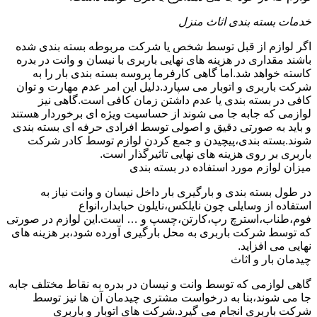
خدمات بسته بندی اثاث منزل
اگر لوازم از قبل توسط شخص یا شرکت مربوطه بسته بندی شده
باشند مقداری در هزینه های نهایی باربری با نیسان و وانت در بدره
کاسته خواهد شد.اما گاهی کارفرما پروسه بسته بندی بار را به
شرکت باربری و اتوبار می سپارد.دلیل این امر عدم مهارت و توان
کافی در بسته بندی یا عدم داشتن زمان کافی است.گاهی نیز
لوازمی که جابه جا می شوند از حساسیت ویژه ای برخوردار هستند
و باید به صورتی دقیق و اصولی توسط افرادی حرفه ای بسته بندی
شوند.بسته بندی،پیچیدن و جمع کردن لوازم توسط کادر شرکت
باربری بر روی هزینه های نهایی تاثیرگذار است.
میزان لوازم مورد استفاده در بسته بندی
در طول بسته بندی و بارگیری بار داخل نیسان و وانت نیاز به
استفاده از وسایلی چون نایلکس،نایلون حبابدار،انواع
فوم،طناب،استرچ رپ،کارتن،چسپ و … است.این لوازم در صورتی
که توسط شرکت باربری به محل بارگیری آورده شود،بر هزینه های
نهایی می افزاید.
چیدمان بار و اثاث
گاهی لوازمی که توسط وانت و نیسان در بدره به نقاط مختلف جابه
جا می شوند،بنا به درخواست مشتری چیدمان آن ها نیز توسط
شرکت باربری انجام می گیرد.شرکت های اتوبار و باربری