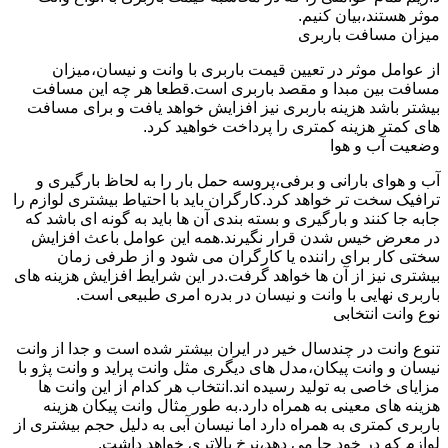
موثر هستند،بیان کنیم.
میزان مسافت باربری
از عوامل موثر در تعیین قیمت باربری با وانت و نیسان،میزان
مسافت بین مبدا و مقصد باربری است.قطعا هر چه این مسافت
بیشتر باشد هزینه باربری نیز افزایش خواهد یافت و برای مسافت
های کمتر هزینه کمتری را پرداخت خواهید کرد.
وضعیت آب و هوا
آب و هوای بارانی و برفی،پروسه حمل بار را به لحاظ بارگیری و
ترافیک سخت تر خواهد کرد.کارگران باید با احتیاط بیشتری لوازم را
جابه جا کنند و بارگیری و بسته بندی آن ها باید به گونه ای باشد که
در معرض خیس شدن قرار نگیرند.همه این عوامل باعث افزایش
سختی کار برای راننده یا کارگران می شود و از طرفی زمان
بیشتری نیز از آن ها خواهد گرفت.در این شرایط افزایش هزینه های
باربری نهایی با وانت و نیسان در بدره امری طبیعی است.
نوع وانت انتخابی
تنوع وانت در چندسال خیر در ایران بیشتر شده است و جدا از وانت
نیسان و وانت پیکان،مدل های دیگری مثل وانت پراید و وانت پژو با
مزایای خاصی به تولید رسیده اند.انتخاب هر کدام از این وانت ها
هزینه های معینی به همراه دارد.به طور مثال وانت پیکان هزینه
باربری کمتری به همراه دارد اما نیسان آبی به دلیل حجم بیشتری از
لوازم که در خود جا می دهد،نرخ بالاتری خواهد داشت.