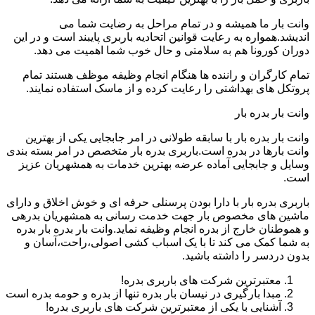
وانت بار ما همیشه و در تمام مراحل به رضایت شما می
اندیشد.همواره به رعایت قوانین اتحادیه باربری پایبند است و در این
دوران کورونا هم به سلامتی و حال خوب شما اهمیت می دهد.
تمام کارگران و راننده ها هنگام انجام وظیفه موظف هستند تمام
پروتکل های بهداشتی را رعایت کرده و از ماسک استفاده نمایند.
وانت بار بدره بار
وانت بار بدره بار با سابقه طولانی در امر جابجایی یکی از بهترین
وانت بارها در بدره است.باربری بدره بار متخصص در امر بسته بندی
وسایل و جابجایی آماده عرضه بهترین خدمات به همشهریان عزیز
است.
باربری بدره بار با دارا بودن پرسنلی حرفه ای و خوش اخلاق و دارای
ماشین های مخصوص بار جهت خدمت رسانی به همشهریان بدرهی
و هموطنان خارج از بدره انجام وظیفه نماید.وانت بار بدره بار بدره
به شما کمک می کند تا با یک اسباب کشی اصولی،راحت،آسان و
بدون دردسر را داشته باشید.
معتبرترین شرکت های باربری بدره!
مبدا بارگیری در نیسان بار بدره تنها از بدره و حومه بدره است
آشنایی با یکی از معتبرترین شرکت های باربری بدره!