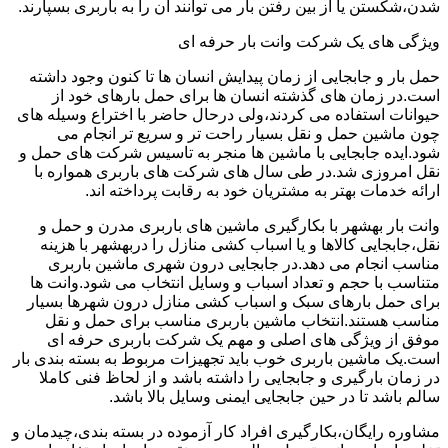
شدن،شکستن یا از بین رفتن بار می توانند آن را به باربری بسپارند.
ویژگی های یک شرکت وانت بار حرفه ای
حمل بار و جابجایی از زمان پیدایش انسان ها تا کنون وجود داشته
است.در زمان های گذشته انسان ها برای حمل بارهای خود از
حیوانات استفاده می کردند،ولی درحال حاضر با اختراع وسیله های
چون ماشین حمل و نقل بسیار راحت تر و سریع تر انجام می
شود.ایده جابجایی با ماشین ها منجر به تاسیس شرکت های حمل و
نقل امروزی شد.در طی سال های شرکت های باربری همواره با
ارائه خدمات بهتر به مشتریان خود به رقابت پرداخته اند.
وانت بار بهشهر با بکارگیری ماشین های باربری مدرن و حمل و
نقل،جابجایی کالاها و یا اسباب کشی منازل را دربهشهر با هزینه
مناسب انجام می دهد.در جابجایی درون شهری ماشین باربری
متناسب با حجم و تعداد اسباب و وسایل انتخاب می شود.وانت ها
برای حمل بارهای سبک و اسباب کشی منازل درون شهرها بسیار
مناسب هستند.انتخاب ماشین باربری مناسب برای حمل و نقل
موفق از ویژگی های اصلی و مهم یک شرکت باربری حرفه ای
است.یک ماشین باربری خوب باید تجهیزات مربوط به بسته بندی بار
در زمان بارگیری و جابجایی را داشته باشد و از لحاظ فنی کاملا
سالم باشد تا در حین جابجایی ایمنی وسایل بالا باشد.
مشاوره رایگان،بکارگیری افراد کار آزموده در بسته بندی،چیدمان و