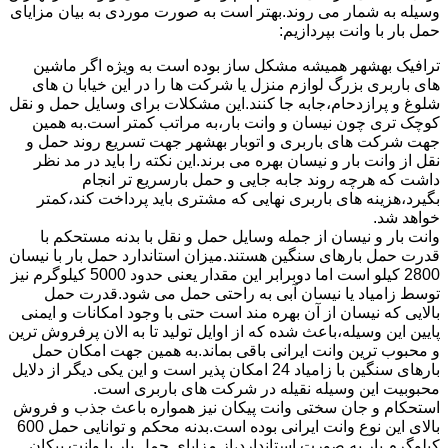
وسیله به شمار می روند.بهتر است به صورت موردی به بیان مزایای
حمل بار با وانت بپردازیم:
ترافیک بهشهر همیشه مشکل ساز بوده است به ویژه اگر ماشین
های باربری بزرگ لوازم منزل یا شرکت ها را در این خیابا ن های
شلوغ و پرازدحام،جابه جا کنند.این مشکلات برای وسایل حمل و نقل
کوچک تری چون نیسان و وانت بار،به مراتب کمتر است.به همین
جهت شرکت های باربری و اتوبار بهشهر جهت تسریع روند حمل و
نقل از وانت بار و نیسان بهره می برند.این نکته را باید در مد نظر
داشت که هرچه روند جابه جایی و حمل بارسریع تر انجام
بگیرد،هزینه های باربری نهایی که مشتری باید پرداخت کند،کمتر
خواهد شد.
وانت بار و نیسان از جمله وسایل حمل و نقل با بدنه مستحکم با
قدرت حمل بارهای سنگین هستند.میزان استاندارد حمل بار با نیسان
2800 کیلو است اما دوبرابر این مقدار یعنی حدود 5000 کیلوگرم نیز
توسط زامیاد یا نیسان آبی به راحتی حمل می شود.قدرت حمل
بالایی که نیسان از آن بهره مند است حتی با وجود امکانات و ایمنی
پایین این وسیله،باعث شده که از اوایل تولید تا به الان پرفروش ترین
و محبوب ترین وانت ایرانی باقی بماند.به همین جهت امکان حمل
بارهای سنگین با زامیاد 24 امکان پذیر است و این یکی دیگر از دلایل
محبوبیت این وسیله نقیله در شرکت های باربری است.
استحکام و جان سختی وانت پیکان نیز همواره باعث جذب و فروش
بالای این نوع وانت ایرانی بوده است.بدنه محکم و توانایی حمل 600
کیلوگرم بار به صورت استاندارد،از مزایای حمل بار با وانت پیکان