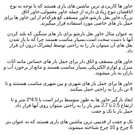
خاور ها کاربردی ترین ماشین های باری هستند که با توجه به نوع
اتاقشان تنوع زیادی دارند از جمله خاور معمولی،خاور اتاق
بزرگ،خاور بغل بازشو،خاور مسقف کع هرکدام از این خاور ها برای
حمل بار های خاصی مورد استفاده قرار میگیرند.
به عنوان مثال خاور بغل بازشو برای بار های سنگین که بلند کردن
آنها با دست سخت است،بسیار مناسب هستند چرا که با باز شدن
بغل های آن میتوان بار را به راحتی توسط لیفتراک درون آن قرار
داد.
خاور های مسقف و اتاق دار برای حمل بار های حساس مانند اثاث
منزل و لوازم الکتریکی بسیار مناسب هستند و مانع از برخورد آب و
باران به بار میشوند.
خاور ها برای حمل بار های شهری و بین شهری مناسب هستنند و تا
4 تن بار را به راحتی حمل میکنند.
ابعاد بارگیر خاور ها به طور متوسط برابر است با 4.5*2 متر و تا
ارتفاع 2.5 تا 2.7 متر بار را به راحتی میتوان روی آنها قرار داد.
حمل بار با تک و جفت
تک و جفت از قدیمی ترین ماشین های باری هستند که به عنوان بنز
6 چرخ و 10 چرخ شناخته میشوند.