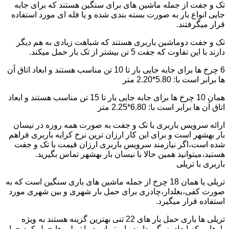
تک و جفت از جمله ماشین های برای سنگین هستند که برای جابه
جایی انواع بار به صورت بسته بندی شده و یا فله ای مورد استفاده
قرار میگرفتند.
تک و جفت دوماشین باربری هستند که شباهت زیادی به هم دیگر
دارند با این تفاوت که جفت 5 تن بیشتر از تک بار حمل میکند.
6 چرخ ها برای جابه جایی بار تا 10 تن مناسب هستند و ابعاد اتاق آن
ها برابر است با: 5.80*2.20 متر
همان 10 چرخ ها برای جابه جایی بار تا 15 تن مناسب هستند و ابعاد
اتاق آن ها برابر است با: 6.80*2.25 متر
ارائه سرویس باربری با تک و جفت به صورت همه روزه در نیسان
بار بهشهر است و برای این کار ارزان ترین نرخ کرایه باربری فراهم
شده است،اگر نیازمند سرویس باربری ارزان قیمت با تک و جفت
هستید،میتوانید همین حالا با نیسان بار بهشهر تماس بگیرید.
باربری با تریلی
تریلی یا همان 18 چرخ از جمله ماشین های باری سنگین است که به
صورت کفی،بغلدار،چادری برای حمل بار شهری و بین شهری مورد
استفاده قرار میگیرد.
تریلی ها باری حمل بار های 22 تنی بهترین گزینه هستند به ویژه
بارهایی که ابعاد بزرگی دارند را بهتر است با تریلی ها حمل کرد چرا