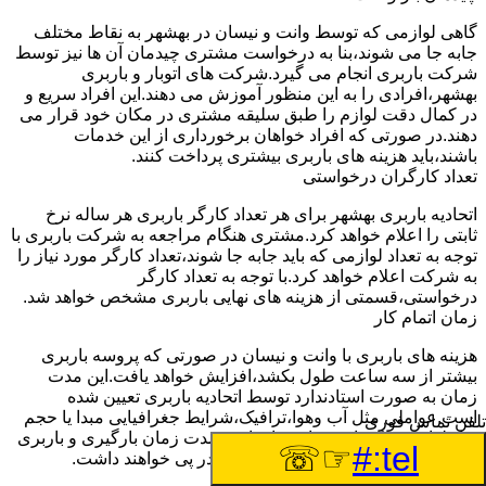
گاهی لوازمی که توسط وانت و نیسان در بهشهر به نقاط مختلف
جابه جا می شوند،بنا به درخواست مشتری چیدمان آن ها نیز توسط
شرکت باربری انجام می گیرد.شرکت های اتوبار و باربری
بهشهر،افرادی را به این منظور آموزش می دهند.این افراد سریع و
در کمال دقت لوازم را طبق سلیقه مشتری در مکان خود قرار می
دهند.در صورتی که افراد خواهان برخورداری از این خدمات
باشند،باید هزینه های باربری بیشتری پرداخت کنند.
تعداد کارگران درخواستی
اتحادیه باربری بهشهر برای هر تعداد کارگر باربری هر ساله نرخ
ثابتی را اعلام خواهد کرد.مشتری هنگام مراجعه به شرکت باربری با
توجه به تعداد لوازمی که باید جابه جا شوند،تعداد کارگر مورد نیاز را
به شرکت اعلام خواهد کرد.با توجه به تعداد کارگر
درخواستی،قسمتی از هزینه های نهایی باربری مشخص خواهد شد.
زمان اتمام کار
هزینه های باربری با وانت و نیسان در صورتی که پروسه باربری
بیشتر از سه ساعت طول بکشد،افزایش خواهد یافت.این مدت
زمان به صورت استادندارد توسط اتحادیه باربری تعیین شده
است.عواملی مثل آب وهوا،ترافیک،شرایط جغرافیایی مبدا یا حجم
تلفن تماس فوری
زیاد لوازم ممکن است باعث افزایش مدت زمان بارگیری و باربری
☞☏
tel:#
شوند که افزایش هزینه های باربری را در پی خواهند داشت.
تعداد طبقات ساختمان مبدا و مقصد