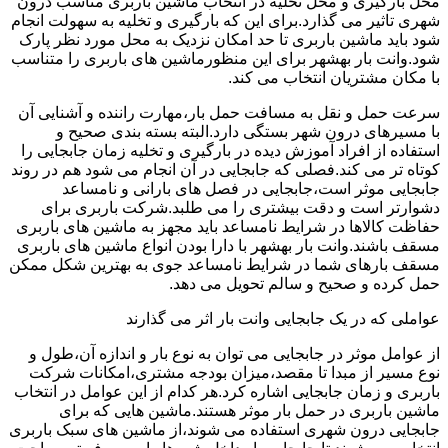
محل بارگیری و محل تخلیه در انتخاب ماشین باربری مناسب درون
شهری تاثیر می گذارد.برای این که بارگیری و تخلیه به سهولت انجام
شود باید ماشین باربری تا حد امکان نزدیک به محل مورد نظر پارک
شود.وانت بار بهشهر برای این منظورماشین های باربری را متناسب
با مکان مشتریان انتخاب می کند.
سرعت حمل و نقل به مسافت حمل بار،مهارت راننده و آشنایی آن
با مسیرهای درون شهر بستگی دارد.البته بسته بندی صحیح و
استفاده از افراد آموزش دیده در بارگیری و تخلیه زمان جابجایی را
کوتاه تر می کند.فصلی که جابجایی در آن انجام می شود هم در روند
جابجایی موثر است،جابجایی در فصل های بارانی و نامساعد
دشوارتر است و دقت بیشتری را می طلبد.شرکت باربری برای
حفاظت کالاها در شرایط نامساعد باید مجهز به ماشین های باربری
مسقف باشند.وانت بار بهشهر با دارا بودن انواع ماشین های باربری
مسقف بارهای شما در شرایط نامساعد جوی به بهترین شکل ممکن
حمل کرده و صحیح و سالم تحویل می دهد.
عواملی که در یک جابجایی وانت بار اثر می گذارند
از عوامل موثر در جابجایی می توان به نوع بار و اندازه آن،طول و
نوع مسیر از مبدا تا مقصد،میزان بودجه مشتری،امکانات شرکت
باربری و زمان جابجایی اشاره کرد.هر کدام از این عوامل در انتخاب
ماشین باربری در حمل بار موثر هستند.ماشین هایی که برای
جابجایی درون شهری استفاده می شوند،از ماشین های سبک باربری