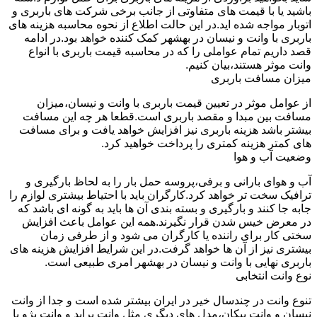
باشید یا با قیمت های متفاوتی از جانب برخی شرکت های باربری و
اتوبار مواجه شده اید.در این حالت اطلاع از نحوه محاسبه هزینه های
باربری با وانت و نیسان در بهشهر کمک کننده خواهد بود.در ادامه
قصد داریم تمام عواملی را که در محاسبه قیمت باربری با انواع
وانت موثر هستند،بیان کنیم.
میزان مسافت باربری
از عوامل موثر در تعیین قیمت باربری با وانت و نیسان،میزان
مسافت بین مبدا و مقصد باربری است.قطعا هر چه این مسافت
بیشتر باشد هزینه باربری نیز افزایش خواهد یافت و برای مسافت
های کمتر هزینه کمتری را پرداخت خواهید کرد.
وضعیت آب و هوا
آب و هوای بارانی و برفی،پروسه حمل بار را به لحاظ بارگیری و
ترافیک سخت تر خواهد کرد.کارگران باید با احتیاط بیشتری لوازم را
جابه جا کنند و بارگیری و بسته بندی آن ها باید به گونه ای باشد که
در معرض خیس شدن قرار نگیرند.همه این عوامل باعث افزایش
سختی کار برای راننده یا کارگران می شود و از طرفی زمان
بیشتری نیز از آن ها خواهد گرفت.در این شرایط افزایش هزینه های
باربری نهایی با وانت و نیسان در بهشهر امری طبیعی است.
نوع وانت انتخابی
تنوع وانت در چندسال خیر در ایران بیشتر شده است و جدا از وانت
نیسان و وانت پیکان،مدل های دیگری مثل وانت پراید و وانت پژو با