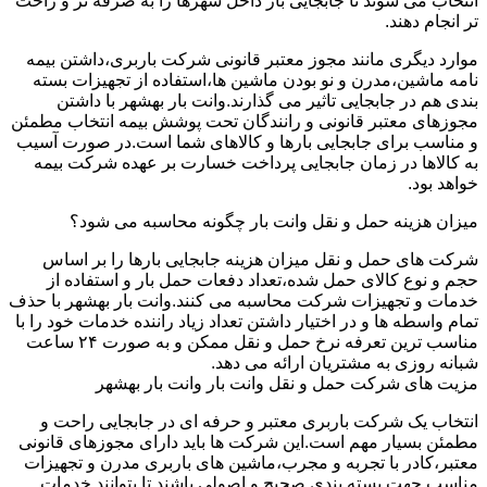
انتخاب می شوند تا جابجایی بار داخل شهرها را به صرفه تر و راحت
تر انجام دهند.
موارد دیگری مانند مجوز معتبر قانونی شرکت باربری،داشتن بیمه
نامه ماشین،مدرن و نو بودن ماشین ها،استفاده از تجهیزات بسته
بندی هم در جابجایی تاثیر می گذارند.وانت بار بهشهر با داشتن
مجوزهای معتبر قانونی و رانندگان تحت پوشش بیمه انتخاب مطمئن
و مناسب برای جابجایی بارها و کالاهای شما است.در صورت آسیب
به کالاها در زمان جابجایی پرداخت خسارت بر عهده شرکت بیمه
خواهد بود.
میزان هزینه حمل و نقل وانت بار چگونه محاسبه می شود؟
شرکت های حمل و نقل میزان هزینه جابجایی بارها را بر اساس
حجم و نوع کالای حمل شده،تعداد دفعات حمل بار و استفاده از
خدمات و تجهیزات شرکت محاسبه می کنند.وانت بار بهشهر با حذف
تمام واسطه ها و در اختیار داشتن تعداد زیاد راننده خدمات خود را با
مناسب ترین تعرفه نرخ حمل و نقل ممکن و به صورت ۲۴ ساعت
شبانه روزی به مشتریان ارائه می دهد.
مزیت های شرکت حمل و نقل وانت بار وانت بار بهشهر
انتخاب یک شرکت باربری معتبر و حرفه ای در جابجایی راحت و
مطمئن بسیار مهم است.این شرکت ها باید دارای مجوزهای قانونی
معتبر،کادر با تجربه و مجرب،ماشین های باربری مدرن و تجهیزات
مناسب جهت بسته بندی صحیح و اصولی باشند تا بتوانند خدمات