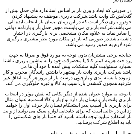
در صورتی که ابعاد و وزن بار بر اساس استاندارد های حمل بیش از
گنجایش یک وانت باشد،شرکت باربری موظف به پیشنهاد کردن
خودرو باری دیگر است که در این زمان نیسان بار انتخاب ایده آلی
می باشد.شرکت باربری می بایست مجوز حمل بار و بارنامه دولتی
را صادر نماید به علاوه مکان مشخصی برای بارگیری در اختیار
داشته باشد.در صورتی که بار در مکان مورد نظر مشتری بارگیری
شود لازم به صدور رسید می باشد.
چنانچه برخی مشتریان بدون توجه به موارد فوق و صرفا به جهت
پرداخت هزینه کمتر کالا یا محصولات خود را به ماشین باربری ناآشنا
بسپارد مسئولیت کلیه مشکلات پیش آمده با خود آن ها می
باشد.شرکت باربری وانت بار بهشهر با داشتن رانندگان مجرب و کار
آزموده با بسته بندی و بارچینی درست بار از بروز هر گونه اتفاق غیر
مترقبه همچون گمشدن بار،آسیب به کالا و غیره جلوگیری می کند.
با توجه به موارد عنوان شده،از دیگر نکاتی که نقش موثر در انتخاب
باربری وانت بار و نیسان بار دارد نوع بار و کالا است،به عنوان مثال
برای باربری بار آسیب پذیر استحکام نیسان بار حرف اول را خواهد
زد این در حالی است که برای جابجایی لوازم سبک می توانید از وانت
بار استفاده نمایید.توجه داشته باشید که حتما بار های شکستنی را
باید به اطلاع شرکت برسانید.
حمل بار وانت و نیسان به شهرستان