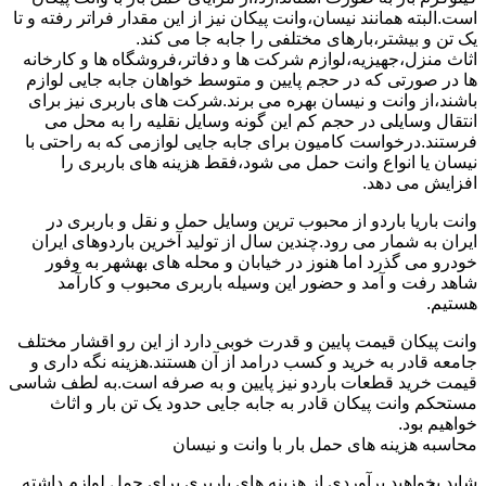
است.البته همانند نیسان،وانت پیکان نیز از این مقدار فراتر رفته و تا
یک تن و بیشتر،بارهای مختلفی را جابه جا می کند.
اثاث منزل،جهیزیه،لوازم شرکت ها و دفاتر،فروشگاه ها و کارخانه
ها در صورتی که در حجم پایین و متوسط خواهان جابه جایی لوازم
باشند،از وانت و نیسان بهره می برند.شرکت های باربری نیز برای
انتقال وسایلی در حجم کم این گونه وسایل نقلیه را به محل می
فرستند.درخواست کامیون برای جابه جایی لوازمی که به راحتی با
نیسان یا انواع وانت حمل می شود،فقط هزینه های باربری را
افزایش می دهد.
وانت باریا باردو از محبوب ترین وسایل حمل و نقل و باربری در
ایران به شمار می رود.چندین سال از تولید آخرین باردوهای ایران
خودرو می گذرد اما هنوز در خیابان و محله های بهشهر به وفور
شاهد رفت و آمد و حضور این وسیله باربری محبوب و کارآمد
هستیم.
وانت پیکان قیمت پایین و قدرت خوبی دارد از این رو اقشار مختلف
جامعه قادر به خرید و کسب درامد از آن هستند.هزینه نگه داری و
قیمت خرید قطعات باردو نیز پایین و به صرفه است.به لطف شاسی
مستحکم وانت پیکان قادر به جابه جایی حدود یک تن بار و اثاث
خواهیم بود.
محاسبه هزینه های حمل بار با وانت و نیسان
شاید بخواهید برآوردی از هزینه های باربری برای حمل لوازم داشته