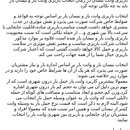
باربری وانت نیسان در زمان انتخاب باربری وانت بار و نیسان بار
باید به چه نکاتی توجه کرد
انتخاب باربری وانت بار و نیسان بار بر اساس توجه به قواعد و
ضوابط خاص شرکت صورت می پذیرد و نقش موثری در جذب
مشتری خواهد داشت.قیمت مناسب،باربری ساده،قابلیت جابجایی با
سرعت بالا بین شهری و… از جمله نکاتی است که سبب محبوبیت
باربری وانت بار و نیسان بار شده است.علاوه بر موارد مذکور
انتخاب شرکت باربری مناسب و معتبر نقش موثری در سلامت
باربری و حمل کالا خواهد داشت،گفتنی است که اعتبار شرکت
باربری خیال شما را از همه جهات راحت می کند.
انتخاب نیسان بار و وانت بار بر اساس اندازه بار و نیاز مشتریان
صورت می پذیرد که هر یک از آن ها شرایط خاص خود را دارند و در
موارد زیر خلاصه می شوند:
معمولا بیشترین کاربرد وانت بار حمل بار درون شهری است که از
مهم ترین دلیل آن می توان به حجم کم بار درون شهری اشاره
کرد.وزن کم،حجم و ابعاد متناسب و مسافت های کوتاه از جمله
دلایلی است که وانت بار به عنوان وسیله حمل بار انتخاب می
شود.البته لازم به ذکر است که قیمت نرخ حمل بار به وسیله وانت
کمتر از نیسان است و همین امر سبب شده که معمولا افراد و
مشتریان برای جابجایی و باربری بین شهری وانت بار را انتخاب
نمایند.
نیسان بار