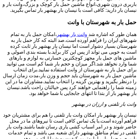
باربری درون شهری،انواع ماشین حمل بار کوچک و بزرگ،وانت بار و
نیسان بار دارید: کافی است با نیسان بار بهشهر بار تماس بگیرید.
حمل بار به شهرستان با وانت
همان طور که اشاره شد
وانت بار بهشهر
،امکان حمل بار به تمام
شهرهای ایران را فراهم آورده است.صد البته که کار حمل بار به
شهرستان بسیار دشوار است اما نیسان بار بهشهر بار ثابت کرده
است به خوبی می تواند از پس این کار برآید.با بسته بندی اصولی و
ماشین های حمل بار مجهز کوچکترین خسارتی به لوازم و بارهای
شما وارد نخواهد شد.اگر میزان و حجم بار شما کم است می توانید
برای حمل بار به شهرستان از وانت استفاده نمایید.برای انتخاب
ماشین حمل بار به شهرستان باید حجم و وزن بار،مدت زمان ارسال
را درنظر بگیرید و بهترین گزینه را انتخاب نمایید.مشاوران ما در این
زمینه شما را راهنمایی خواهند کرد پس خیالتان راحت باشد.نیسان
بار بهشهر بار از بتدا تا انتهای جابجایی با شما خواهد بود.
وانت بار تلفنی و ارزان در بهشهر
نیسان بار بهشهر بار امکان وانت بار تلفنی را هم برای مشتریان خود
فراهم آورده است.با یک تماس کافی است تا نیروهای ما در محل
حاضر شوند و در امر اسباب کشی یاری رسان شما باشند.وانت بار
تلفنی در تمام مناطق بهشهر دارای شعبه می باشد و تمام خدمات
باربری و حمل بار را با بهترین کیفیت به شما ارائه می دهد.