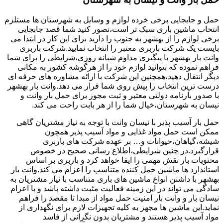
حمل و جابجایی برخی خرده لوازم و وسایل به شهرستان ها مستلزم
انتخاب ماشین باری سبک تر است،تصور کنید شما قصد جابجایی
برخی لوازم را از بهشهر به جنوب را دارید برای این کار در ابتدا می
بایست یک شرکت باربری معتبر را انتخاب نمایید.شرکت باربری
وانت بار بهشهر با پیگیری مداوم شبانه روزی،شرایطی را برای شما
فراهم نموده که بتوانید لوازم خود را از هرگوشه کشور به مکانی
دیگر انتقال دهید،همچنین این شرکت با ارائه مشاوره های حرفه ای
درست ترین انتخاب را پیش روی شما قرار می دهد.وانت بار بهشهر
با صدور بارنامه دولتی معتبر و ثبت مجوز برای حمل بار وانت و
نیسان به شهرستان،خیال شما را از هر بابت راحت می کند.
حمل بار آسیب پذیر با نیسان وانت با توجه به نیاز مشتریان گاهی
ممکن است حمل مواد غذایی و مواد آسیب پذیر همچون
شیشه،گیاهان،حیوانات و… بر عهده شرکت های باربری
قرارگیرد.در چنین شرایطی،اطلاع رسانی صحیح در خصوص
محتویات بار نقش مهمی را ایفا خواهد کرد و باربری بر اساس
استاندارد ها ماشین حمل کننده متناسب را اعزام می کند.وانت بار
بهشهر با داشتن انواع ماشین های باری متناسب با نیاز مشتریان به
سادگی می تواند در این زمینه فعالیت مثبت داشته باشد و با اعزام
نیسان بار و وانت بار امنیت حمل مواد از مبدا تا مقصد را فراهم
نماید.این ماشین ها مجهز به کلیه تجهیزات لازم برای نگهداری از
مواد آسیب پذیر هستند و مشتریان بدون نگرانی از فاسد