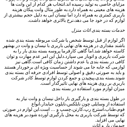
مزایای خاصی به تولید رسیده اند.انتخاب هر کدام از این وانت ها
هزینه های معینی به همراه دارد.به طور مثال وانت پیکان هزینه
باربری کمتری به همراه دارد اما نیسان آبی به دلیل حجم بیشتری از
لوازم که در خود جا می دهد،نرخ بالاتری خواهد داشت.
خدمات بسته بندی اثاث منزل
اگر لوازم از قبل توسط شخص یا شرکت مربوطه بسته بندی شده
باشند مقداری در هزینه های نهایی باربری با نیسان و وانت در بهشهر
کاسته خواهد شد.اما گاهی کارفرما پروسه بسته بندی بار را به
شرکت باربری و اتوبار می سپارد.دلیل این امر عدم مهارت و توان
کافی در بسته بندی یا عدم داشتن زمان کافی است.گاهی نیز
لوازمی که جابه جا می شوند از حساسیت ویژه ای برخوردار هستند
و باید به صورتی دقیق و اصولی توسط افرادی حرفه ای بسته بندی
شوند.بسته بندی،پیچیدن و جمع کردن لوازم توسط کادر شرکت
باربری بر روی هزینه های نهایی تاثیرگذار است.
میزان لوازم مورد استفاده در بسته بندی
در طول بسته بندی و بارگیری بار داخل نیسان و وانت نیاز به
استفاده از وسایلی چون نایلکس،نایلون حبابدار،انواع
فوم،طناب،استرچ رپ،کارتن،چسپ و … است.این لوازم در صورتی
که توسط شرکت باربری به محل بارگیری آورده شود،بر هزینه های
نهایی می افزاید.
چیدمان بار و اثاث