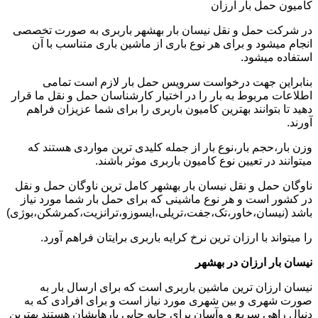
کامیون حمل بار ارزان
در شرکت حمل و نقل نیسان بار بهشهر باربری به صورت تخصصی
انجام میشود و برای هر نوع باری از ماشین باری متناسب با آن
استفاده میشود.
بنابراین جهت درخواست سرویس حمل بار لازم است تمامی
اطلاعات مربوط به بار را در اختیار کارشناسان حمل و نقل ما قرار
دهید تا بتوانند بهترین کامیون باربری را برای شما عزیزان فراهم
آورند.
وزن بار،حجم بار،نوع بار از جمله کلیدی ترین مواردی هستند که
میتوانند در تعیین نوع کامیون باربری موثر باشند.
ناوگان حمل و نقل نیسان بار بهشهر کامل ترین ناوگان حمل و نقل
در کشور است و هر نوع ماشینی که برای حمل بار شما مورد نیاز
باشد (نیسان،خاور،تک،جفت،تریلی،ایسوزو،ترانزیت،کمرشکن،بوژی)
را میتواند با ارزان ترین نرخ کرایه باربری برایتان فراهم آورد.
نیسان بار ارزان در بهشهر
نیسان ارزان ترین ماشین باربری است که برای ارسال بار به
صورت شهری و بین شهری مورد نیاز است و برای افرادی که به
دنبال راهی سریع و وآسان برای جابه جایی بارهایشان هستند بهترین