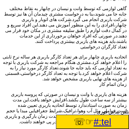
گاهی لوازمی که توسط وانت و نیسان در چابهار به نقاط مختلف
جابه جا می شوند،بنا به درخواست مشتری چیدمان آن ها نیز توسط
شرکت باربری انجام می گیرد.شرکت های اتوبار و باربری
چابهار،افرادی را به این منظور آموزش می دهند.این افراد سریع و
در کمال دقت لوازم را طبق سلیقه مشتری در مکان خود قرار می
دهند.در صورتی که افراد خواهان برخورداری از این خدمات
باشند،باید هزینه های باربری بیشتری پرداخت کنند.
تعداد کارگران درخواستی
اتحادیه باربری چابهار برای هر تعداد کارگر باربری هر ساله نرخ ثابتی
را اعلام خواهد کرد.مشتری هنگام مراجعه به شرکت باربری با توجه
به تعداد لوازمی که باید جابه جا شوند،تعداد کارگر مورد نیاز را به
شرکت اعلام خواهد کرد.با توجه به تعداد کارگر درخواستی،قسمتی
از هزینه های نهایی باربری مشخص خواهد شد.
زمان اتمام کار
هزینه های باربری با وانت و نیسان در صورتی که پروسه باربری
بیشتر از سه ساعت طول بکشد،افزایش خواهد یافت.این مدت
زمان به صورت استادندارد توسط اتحادیه باربری تعیین شده
است.عواملی مثل آب وهوا،ترافیک،شرایط جغرافیایی مبدا یا حجم
تلفن تماس فوری
زیاد لوازم ممکن است باعث افزایش مدت زمان بارگیری و باربری
☞☏
tel:#
شوند که افزایش هزینه های باربری را در پی خواهند داشت.
تعداد طبقات ساختمان مبدا و مقصد