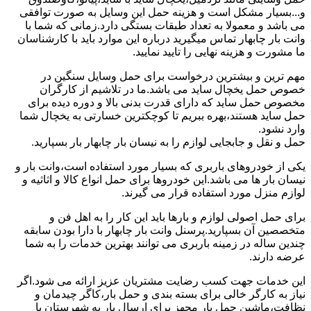
و...بسیار مشکل است و هزینه حمل این وسایل به صورت توافقی
می باشد و معمولا به تعداد طبقات بستگی دارد.زمانی که شما با
وانت بار چابهار تماس میگیرید درباره این موارد باید با کارشناسان
ما مشورت و هزینه نهایی را تایید نمایید.
مهم ترین و بیشترین درخواست برای حمل وسایل سنگین در
خصوص حمل یخچال ساید می باشد.ما در تلاشیم از کارگران
مخصوص حمل ساید که دارای قدرت بدنی بالا و دوره دیده برای
حمل ساید هستند،بهره ببریم تا کوچکترین خسارتی به یخچال شما
وارد نشود.
حمل و نقل و جابجایی لوازم را به نیسان بار چابهار بار بسپارید.
یکی از خودروهای باربری که بسیار مورد استفاده است،وانت بار و
نیسان بار ها می باشد.این خودروها برای حمل انواع کالا و اثاثیه و
لوازم منزل مورد استفاده قرار می گیرند.
برای حمل اصولی لوازم و بارها باید این کار را به اهل فن و
متخصصین آن بسپارید.پرسنل وانت بار چابهار با دارا بودن سابقه
چندین ساله در زمینه باربری می توانند بهترین خدمات را به شما
عرضه دارند.
این خدمات جهت کسب رضایت مشتریان عزیز ارائه می شود.اگر
نیاز به کارگر خالی برای بسته بندی و حمل بار،کاگر چیدمان و
نظافت،ماشین حمل بار مجهز برای ارسال بار به شهرستان یا