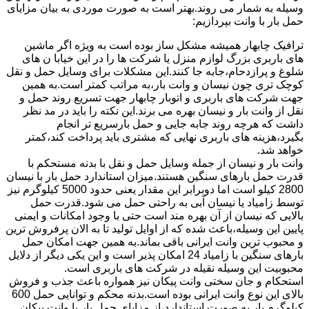
وسیله به شمار می روند.بهتر است به صورت موردی به بیان مزایای
حمل بار با وانت بپردازیم:
ترافیک چابهار همیشه مشکل ساز بوده است به ویژه اگر ماشین
های باربری بزرگ لوازم منزل یا شرکت ها را در این خیابا ن های
شلوغ و پرازدحام،جابه جا کنند.این مشکلات برای وسایل حمل و نقل
کوچک تری چون نیسان و وانت بار،به مراتب کمتر است.به همین
جهت شرکت های باربری و اتوبار چابهار جهت تسریع روند حمل و
نقل از وانت بار و نیسان بهره می برند.این نکته را باید در مد نظر
داشت که هرچه روند جابه جایی و حمل بارسریع تر انجام
بگیرد،هزینه های باربری نهایی که مشتری باید پرداخت کند،کمتر
خواهد شد.
وانت بار و نیسان از جمله وسایل حمل و نقل با بدنه مستحکم با
قدرت حمل بارهای سنگین هستند.میزان استاندارد حمل بار با نیسان
2800 کیلو است اما دوبرابر این مقدار یعنی حدود 5000 کیلوگرم نیز
توسط زامیاد یا نیسان آبی به راحتی حمل می شود.قدرت حمل
بالایی که نیسان از آن بهره مند است حتی با وجود امکانات و ایمنی
پایین این وسیله،باعث شده که از اوایل تولید تا به الان پرفروش ترین
و محبوب ترین وانت ایرانی باقی بماند.به همین جهت امکان حمل
بارهای سنگین با زامیاد 24 امکان پذیر است و این یکی دیگر از دلایل
محبوبیت این وسیله نقیله در شرکت های باربری است.
استحکام و جان سختی وانت پیکان نیز همواره باعث جذب و فروش
بالای این نوع وانت ایرانی بوده است.بدنه محکم و توانایی حمل 600
کیلوگرم بار به صورت استاندارد،از مزایای حمل بار با وانت پیکان