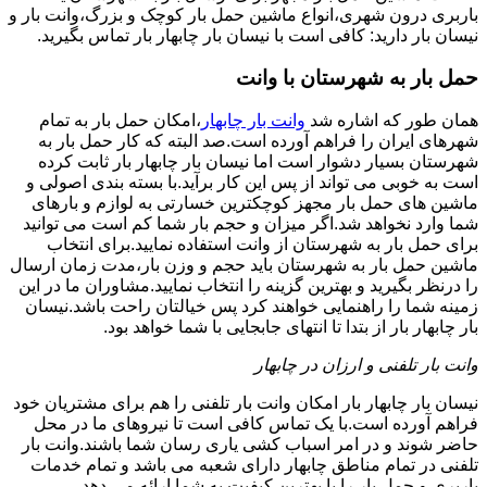
باربری درون شهری،انواع ماشین حمل بار کوچک و بزرگ،وانت بار و
نیسان بار دارید: کافی است با نیسان بار چابهار بار تماس بگیرید.
حمل بار به شهرستان با وانت
همان طور که اشاره شد
وانت بار چابهار
،امکان حمل بار به تمام
شهرهای ایران را فراهم آورده است.صد البته که کار حمل بار به
شهرستان بسیار دشوار است اما نیسان بار چابهار بار ثابت کرده
است به خوبی می تواند از پس این کار برآید.با بسته بندی اصولی و
ماشین های حمل بار مجهز کوچکترین خسارتی به لوازم و بارهای
شما وارد نخواهد شد.اگر میزان و حجم بار شما کم است می توانید
برای حمل بار به شهرستان از وانت استفاده نمایید.برای انتخاب
ماشین حمل بار به شهرستان باید حجم و وزن بار،مدت زمان ارسال
را درنظر بگیرید و بهترین گزینه را انتخاب نمایید.مشاوران ما در این
زمینه شما را راهنمایی خواهند کرد پس خیالتان راحت باشد.نیسان
بار چابهار بار از بتدا تا انتهای جابجایی با شما خواهد بود.
وانت بار تلفنی و ارزان در چابهار
نیسان بار چابهار بار امکان وانت بار تلفنی را هم برای مشتریان خود
فراهم آورده است.با یک تماس کافی است تا نیروهای ما در محل
حاضر شوند و در امر اسباب کشی یاری رسان شما باشند.وانت بار
تلفنی در تمام مناطق چابهار دارای شعبه می باشد و تمام خدمات
باربری و حمل بار را با بهترین کیفیت به شما ارائه می دهد.