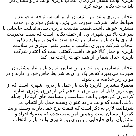
باربری وانت نیسان در زمان انتخاب باربری وانت بار و نیسان بار
باید به چه نکاتی توجه کرد
انتخاب باربری وانت بار و نیسان بار بر اساس توجه به قواعد و
ضوابط خاص شرکت صورت می پذیرد و نقش موثری در جذب
مشتری خواهد داشت.قیمت مناسب،باربری ساده،قابلیت جابجایی با
سرعت بالا بین شهری و… از جمله نکاتی است که سبب محبوبیت
باربری وانت بار و نیسان بار شده است.علاوه بر موارد مذکور
انتخاب شرکت باربری مناسب و معتبر نقش موثری در سلامت
باربری و حمل کالا خواهد داشت،گفتنی است که اعتبار شرکت
باربری خیال شما را از همه جهات راحت می کند.
انتخاب نیسان بار و وانت بار بر اساس اندازه بار و نیاز مشتریان
صورت می پذیرد که هر یک از آن ها شرایط خاص خود را دارند و در
موارد زیر خلاصه می شوند:
معمولا بیشترین کاربرد وانت بار حمل بار درون شهری است که از
مهم ترین دلیل آن می توان به حجم کم بار درون شهری اشاره
کرد.وزن کم،حجم و ابعاد متناسب و مسافت های کوتاه از جمله
دلایلی است که وانت بار به عنوان وسیله حمل بار انتخاب می
شود.البته لازم به ذکر است که قیمت نرخ حمل بار به وسیله وانت
کمتر از نیسان است و همین امر سبب شده که معمولا افراد و
مشتریان برای جابجایی و باربری بین شهری وانت بار را انتخاب
نمایند.
نیسان بار