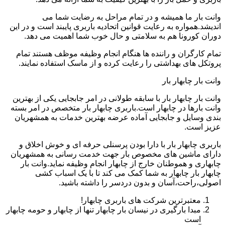
وانت بار ما همیشه و در تمام مراحل به رضایت شما می
اندیشد.همواره به رعایت قوانین اتحادیه باربری پایبند است و در این
دوران کورونا هم به سلامتی و حال خوب شما اهمیت می دهد.
تمام کارگران و راننده ها هنگام انجام وظیفه موظف هستند تمام
پروتکل های بهداشتی را رعایت کرده و از ماسک استفاده نمایند.
وانت بار چابهار بار
وانت بار چابهار بار با سابقه طولانی در امر جابجایی یکی از بهترین
وانت بارها در چابهار است.باربری چابهار بار متخصص در امر بسته
بندی وسایل و جابجایی آماده عرضه بهترین خدمات به همشهریان
عزیز است.
باربری چابهار بار با دارا بودن پرسنلی حرفه ای و خوش اخلاق و
دارای ماشین های مخصوص بار جهت خدمت رسانی به همشهریان
چابهاری و هموطنان خارج از چابهار انجام وظیفه نماید.وانت بار
چابهار بار چابهار به شما کمک می کند تا با یک اسباب کشی
اصولی،راحت،آسان و بدون دردسر را داشته باشید.
معتبرترین شرکت های باربری چابهار!
مبدا بارگیری در نیسان بار چابهار تنها از چابهار و حومه چابهار
است