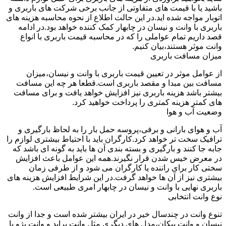
باشید یا با قیمت های متفاوتی از جانب برخی شرکت های باربری و
اتوبار مواجه شده اید.در این حالت اطلاع از نحوه محاسبه هزینه های
باربری با وانت و نیسان در چابهار کمک کننده خواهد بود.در ادامه
قصد داریم تمام عواملی را که در محاسبه قیمت باربری با انواع
وانت موثر هستند،بیان کنیم.
میزان مسافت باربری
از عوامل موثر در تعیین قیمت باربری با وانت و نیسان،میزان
مسافت بین مبدا و مقصد باربری است.قطعا هر چه این مسافت
بیشتر باشد هزینه باربری نیز افزایش خواهد یافت و برای مسافت
های کمتر هزینه کمتری را پرداخت خواهید کرد.
وضعیت آب و هوا
آب و هوای بارانی و برفی،پروسه حمل بار را به لحاظ بارگیری و
ترافیک سخت تر خواهد کرد.کارگران باید با احتیاط بیشتری لوازم را
جابه جا کنند و بارگیری و بسته بندی آن ها باید به گونه ای باشد که
در معرض خیس شدن قرار نگیرند.همه این عوامل باعث افزایش
سختی کار برای راننده یا کارگران می شود و از طرفی زمان
بیشتری نیز از آن ها خواهد گرفت.در این شرایط افزایش هزینه های
باربری نهایی با وانت و نیسان در چابهار امری طبیعی است.
نوع وانت انتخابی
تنوع وانت در چندسال خیر در ایران بیشتر شده است و جدا از وانت
نیسان و وانت پیکان،مدل های دیگری مثل وانت پراید و وانت پژو با