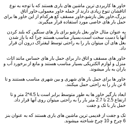
خاور ها کاربردی ترین ماشین های باری هستند که با توجه به نوع
اتاقشان تنوع زیادی دارند از جمله خاور معمولی،خاور اتاق
بزرگ،خاور بغل بازشو،خاور مسقف کع هرکدام از این خاور ها برای
حمل بار های خاصی مورد استفاده قرار میگیرند.
به عنوان مثال خاور بغل بازشو برای بار های سنگین که بلند کردن
آنها با دست سخت است،بسیار مناسب هستند چرا که با باز شدن
بغل های آن میتوان بار را به راحتی توسط لیفتراک درون آن قرار
داد.
خاور های مسقف و اتاق دار برای حمل بار های حساس مانند اثاث
منزل و لوازم الکتریکی بسیار مناسب هستند و مانع از برخورد آب و
باران به بار میشوند.
خاور ها برای حمل بار های شهری و بین شهری مناسب هستنند و تا
4 تن بار را به راحتی حمل میکنند.
ابعاد بارگیر خاور ها به طور متوسط برابر است با 4.5*2 متر و تا
ارتفاع 2.5 تا 2.7 متر بار را به راحتی میتوان روی آنها قرار داد.
حمل بار با تک و جفت
تک و جفت از قدیمی ترین ماشین های باری هستند که به عنوان بنز
6 چرخ و 10 چرخ شناخته میشوند.