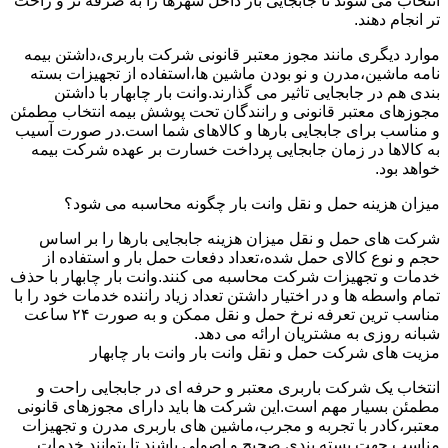
انتخاب می شوند تا جابجایی بار داخل شهرها را به صرفه تر و راحت
تر انجام دهند.
موارد دیگری مانند مجوز معتبر قانونی شرکت باربری،داشتن بیمه
نامه ماشین،مدرن و نو بودن ماشین ها،استفاده از تجهیزات بسته
بندی هم در جابجایی تاثیر می گذارند.وانت بار چابهار با داشتن
مجوزهای معتبر قانونی و رانندگان تحت پوشش بیمه انتخاب مطمئن
و مناسب برای جابجایی بارها و کالاهای شما است.در صورت آسیب
به کالاها در زمان جابجایی پرداخت خسارت بر عهده شرکت بیمه
خواهد بود.
میزان هزینه حمل و نقل وانت بار چگونه محاسبه می شود؟
شرکت های حمل و نقل میزان هزینه جابجایی بارها را بر اساس
حجم و نوع کالای حمل شده،تعداد دفعات حمل بار و استفاده از
خدمات و تجهیزات شرکت محاسبه می کنند.وانت بار چابهار با حذف
تمام واسطه ها و در اختیار داشتن تعداد زیاد راننده خدمات خود را با
مناسب ترین تعرفه نرخ حمل و نقل ممکن و به صورت ۲۴ ساعت
شبانه روزی به مشتریان ارائه می دهد.
مزیت های شرکت حمل و نقل وانت بار وانت بار چابهار
انتخاب یک شرکت باربری معتبر و حرفه ای در جابجایی راحت و
مطمئن بسیار مهم است.این شرکت ها باید دارای مجوزهای قانونی
معتبر،کادر با تجربه و مجرب،ماشین های باربری مدرن و تجهیزات
مناسب جهت بسته بندی صحیح و اصولی باشند تا بتوانند خدمات