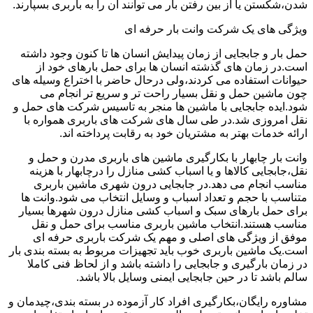
شدن،شکستن یا از بین رفتن بار می توانند آن را به باربری بسپارند.
ویژگی های یک شرکت وانت بار حرفه ای
حمل بار و جابجایی از زمان پیدایش انسان ها تا کنون وجود داشته
است.در زمان های گذشته انسان ها برای حمل بارهای خود از
حیوانات استفاده می کردند،ولی درحال حاضر با اختراع وسیله های
چون ماشین حمل و نقل بسیار راحت تر و سریع تر انجام می
شود.ایده جابجایی با ماشین ها منجر به تاسیس شرکت های حمل و
نقل امروزی شد.در طی سال های شرکت های باربری همواره با
ارائه خدمات بهتر به مشتریان خود به رقابت پرداخته اند.
وانت بار چابهار با بکارگیری ماشین های باربری مدرن و حمل و
نقل،جابجایی کالاها و یا اسباب کشی منازل را درچابهار با هزینه
مناسب انجام می دهد.در جابجایی درون شهری ماشین باربری
متناسب با حجم و تعداد اسباب و وسایل انتخاب می شود.وانت ها
برای حمل بارهای سبک و اسباب کشی منازل درون شهرها بسیار
مناسب هستند.انتخاب ماشین باربری مناسب برای حمل و نقل
موفق از ویژگی های اصلی و مهم یک شرکت باربری حرفه ای
است.یک ماشین باربری خوب باید تجهیزات مربوط به بسته بندی بار
در زمان بارگیری و جابجایی را داشته باشد و از لحاظ فنی کاملا
سالم باشد تا در حین جابجایی ایمنی وسایل بالا باشد.
مشاوره رایگان،بکارگیری افراد کار آزموده در بسته بندی،چیدمان و