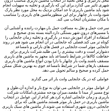
محل بارگیری و محل تخلیه در انتخاب ماشین باربری مناسب درون
شهری تاثیر می گذارد.برای این که بارگیری و تخلیه به سهولت انجام
شود باید ماشین باربری تا حد امکان نزدیک به محل مورد نظر پارک
شود.وانت بار چابهار برای این منظورماشین های باربری را متناسب
با مکان مشتریان انتخاب می کند.
سرعت حمل و نقل به مسافت حمل بار،مهارت راننده و آشنایی آن
با مسیرهای درون شهر بستگی دارد.البته بسته بندی صحیح و
استفاده از افراد آموزش دیده در بارگیری و تخلیه زمان جابجایی را
کوتاه تر می کند.فصلی که جابجایی در آن انجام می شود هم در روند
جابجایی موثر است،جابجایی در فصل های بارانی و نامساعد
دشوارتر است و دقت بیشتری را می طلبد.شرکت باربری برای
حفاظت کالاها در شرایط نامساعد باید مجهز به ماشین های باربری
مسقف باشند.وانت بار چابهار با دارا بودن انواع ماشین های باربری
مسقف بارهای شما در شرایط نامساعد جوی به بهترین شکل ممکن
حمل کرده و صحیح و سالم تحویل می دهد.
عواملی که در یک جابجایی وانت بار اثر می گذارند
از عوامل موثر در جابجایی می توان به نوع بار و اندازه آن،طول و
نوع مسیر از مبدا تا مقصد،میزان بودجه مشتری،امکانات شرکت
باربری و زمان جابجایی اشاره کرد.هر کدام از این عوامل در انتخاب
ماشین باربری در حمل بار موثر هستند.ماشین هایی که برای
جابجایی درون شهری استفاده می شوند،از ماشین های سبک باربری