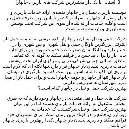
آشنایی با یکی از معتبرترین شرکت های باربری چابهار!
موسسه باربری نیسان بار چابهار متصدی ارائه خدمات باربری و
حمل و نقل از چابهار به سراسر کشور با پایین ترین تعرفه حمل بار
است و کلیه خدمات ارائه شده از سوی این شرکت تحت پوشش
بیمه باربری و بارنامه معتبر است.
شرکت حمل و نقل نیسان بار چابهار با دسترسی به سامانه حمل بار
اینترنتی بزرگترین ناوگان حمل و نقل شهری و بین شهری را در
اختیار دارد و با اتکا به آن صفر تا صد خدمات مورد نیاز برای جابه
جایی بار را برای صاحبین بار فراهم میکند به گونه ای که تمامی
مناطق شمالی،جنوبی،شرقی،غربی و مرکزی ایران تحت پوشش
خدمات باربری نیسان بار چابهار قرار دارد،تنها نکته ای که لازم است
بر روی آن تاکید داشته باشیم این است که مبدا بارگیری در نیسان
بار چابهار تنها از چابهار و حومه چابهار است و برای حمل بار از مبدا
سایر شهرستان ها سرویس نداریم.
بهترین شرکت حمل و نقل در چابهار کدام است؟
شرکت های حمل و نقل متعددی در چابهار وجود دارند که به طرق
مختلف مشغول به ارائه خدمات باربری هستند اما در این میان
بهترین شرکت حمل و نقل،شرکتیست که خدمات به
روز،ارزان،جامع را در کوتاه ترین زمان ممکن برای مشتریان خود
فراهم میکند و باربری نیسان بار چابهار یکی از بهترین باربری چابهار
می باشد.