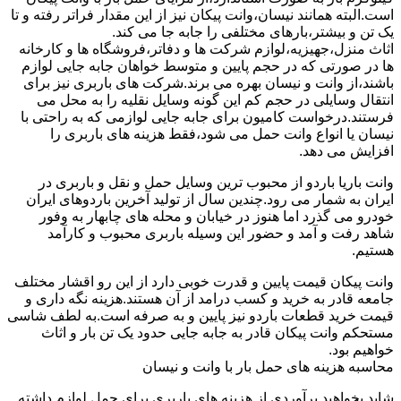
است.البته همانند نیسان،وانت پیکان نیز از این مقدار فراتر رفته و تا
یک تن و بیشتر،بارهای مختلفی را جابه جا می کند.
اثاث منزل،جهیزیه،لوازم شرکت ها و دفاتر،فروشگاه ها و کارخانه
ها در صورتی که در حجم پایین و متوسط خواهان جابه جایی لوازم
باشند،از وانت و نیسان بهره می برند.شرکت های باربری نیز برای
انتقال وسایلی در حجم کم این گونه وسایل نقلیه را به محل می
فرستند.درخواست کامیون برای جابه جایی لوازمی که به راحتی با
نیسان یا انواع وانت حمل می شود،فقط هزینه های باربری را
افزایش می دهد.
وانت باریا باردو از محبوب ترین وسایل حمل و نقل و باربری در
ایران به شمار می رود.چندین سال از تولید آخرین باردوهای ایران
خودرو می گذرد اما هنوز در خیابان و محله های چابهار به وفور
شاهد رفت و آمد و حضور این وسیله باربری محبوب و کارآمد
هستیم.
وانت پیکان قیمت پایین و قدرت خوبی دارد از این رو اقشار مختلف
جامعه قادر به خرید و کسب درامد از آن هستند.هزینه نگه داری و
قیمت خرید قطعات باردو نیز پایین و به صرفه است.به لطف شاسی
مستحکم وانت پیکان قادر به جابه جایی حدود یک تن بار و اثاث
خواهیم بود.
محاسبه هزینه های حمل بار با وانت و نیسان
شاید بخواهید برآوردی از هزینه های باربری برای حمل لوازم داشته