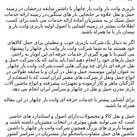
باربری وانت بار وانت بار چابهار با داشتن سابقه درخشان در زمینه
حمل و نقل علاوه بر جابجایی بار های سنگین،در زمینه ارائه خدمات
حمل سبک تر به مشتریان آماده ارائه خدمات می باشد.برای کسب
اطلاعات بیشتر در زمینه آشنایی با اصول اولیه باربری وانت بار و
نیسان بار با ما همراه باشید.
اگر به دنبال یک شرکت باربری خوب و مطمئن برای حمل کالاهای
خود هستند ما به شما شرکت وانت بار وانت بار چابهار را پیشنهاد
می کنیم،تا با بهره گیری از خدمات حرفه ای این اتوبار به راحتی
حمل بارهای خود را انجام دهید.ابتدا باید بدانید که یک شرکت حمل و
نقل حرفه ای دارای چه ویژگی هایی است،شرکت وانت بار چابهار
به عنوان اولین موسسه حمل و نقل در ایران و با سابقه طولانی در
انواع حمل ونقل از شرکت های معتبر ایران است که با استفاده از
کارکنان ماهر و کار آزموده و تجهیزات پیشرفته و انواع ماشین آلات
باری مدرن حمل و نقل در چابهار و سراسر ایران انجام می دهد.
برای آشنایی بیشتر با خدمات حرفه ای وانت بار چابهار در این مقاله
همراه ما باشید.
حمل و نقل کالا و محصولات،دارای اصول و استاندارد های خاصی
است که می توانند نقش موثری در انتخاب مشتریان داشته باشند و
عموما باربری های بزرگ همچون شرکت وانت بار چابهار با داشتن
ماشین های حمل متفاوت،پاسخگو نیاز مشتریان در سراسر کشور