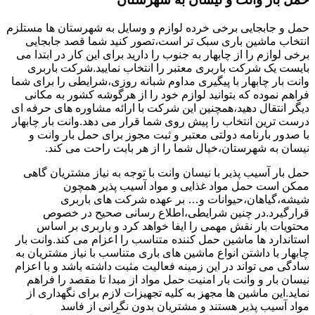
حمل و جابجایی برخی خرده لوازم و وسایل به شهرستان ها مستلزم
انتخاب ماشین باری سبک تر است،تصور کنید شما قصد جابجایی
برخی لوازم را از چابهار به جنوب را دارید برای این کار در ابتدا می
بایست یک شرکت باربری معتبر را انتخاب نمایید.شرکت باربری
وانت بار چابهار با پیگیری مداوم شبانه روزی،شرایطی را برای شما
فراهم نموده که بتوانید لوازم خود را از هرگوشه کشور به مکانی
دیگر انتقال دهید،همچنین این شرکت با ارائه مشاوره های حرفه ای
درست ترین انتخاب را پیش روی شما قرار می دهد.وانت بار چابهار
با صدور بارنامه دولتی معتبر و ثبت مجوز برای حمل بار وانت و
نیسان به شهرستان،خیال شما را از هر بابت راحت می کند.
حمل بار آسیب پذیر با نیسان وانت با توجه به نیاز مشتریان گاهی
ممکن است حمل مواد غذایی و مواد آسیب پذیر همچون
شیشه،گیاهان،حیوانات و… بر عهده شرکت های باربری
قرارگیرد.در چنین شرایطی،اطلاع رسانی صحیح در خصوص
محتویات بار نقش مهمی را ایفا خواهد کرد و باربری بر اساس
استاندارد ها ماشین حمل کننده متناسب را اعزام می کند.وانت بار
چابهار با داشتن انواع ماشین های باری متناسب با نیاز مشتریان به
سادگی می تواند در این زمینه فعالیت مثبت داشته باشد و با اعزام
نیسان بار و وانت بار امنیت حمل مواد از مبدا تا مقصد را فراهم
نماید.این ماشین ها مجهز به کلیه تجهیزات لازم برای نگهداری از
مواد آسیب پذیر هستند و مشتریان بدون نگرانی از فاسد