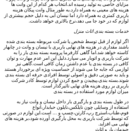
مزایای خاصی به تولید رسیده اند.انتخاب هر کدام از این وانت ها
هزینه های معینی به همراه دارد.به طور مثال وانت پیکان هزینه
باربری کمتری به همراه دارد اما نیسان آبی به دلیل حجم بیشتری از
لوازم که در خود جا می دهد،نرخ بالاتری خواهد داشت.
خدمات بسته بندی اثاث منزل
اگر لوازم از قبل توسط شخص یا شرکت مربوطه بسته بندی شده
باشند مقداری در هزینه های نهایی باربری با نیسان و وانت در چابهار
کاسته خواهد شد.اما گاهی کارفرما پروسه بسته بندی بار را به
شرکت باربری و اتوبار می سپارد.دلیل این امر عدم مهارت و توان
کافی در بسته بندی یا عدم داشتن زمان کافی است.گاهی نیز
لوازمی که جابه جا می شوند از حساسیت ویژه ای برخوردار هستند
و باید به صورتی دقیق و اصولی توسط افرادی حرفه ای بسته بندی
شوند.بسته بندی،پیچیدن و جمع کردن لوازم توسط کادر شرکت
باربری بر روی هزینه های نهایی تاثیرگذار است.
میزان لوازم مورد استفاده در بسته بندی
در طول بسته بندی و بارگیری بار داخل نیسان و وانت نیاز به
استفاده از وسایلی چون نایلکس،نایلون حبابدار،انواع
فوم،طناب،استرچ رپ،کارتن،چسپ و … است.این لوازم در صورتی
که توسط شرکت باربری به محل بارگیری آورده شود،بر هزینه های
نهایی می افزاید.
چیدمان بار و اثاث