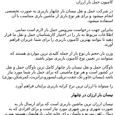
کامیون حمل بار ارزان
در شرکت حمل و نقل نیسان بار چابهار باربری به صورت تخصصی
انجام میشود و برای هر نوع باری از ماشین باری متناسب با آن
استفاده میشود.
بنابراین جهت درخواست سرویس حمل بار لازم است تمامی
اطلاعات مربوط به بار را در اختیار کارشناسان حمل و نقل ما قرار
دهید تا بتوانند بهترین کامیون باربری را برای شما عزیزان فراهم
آورند.
وزن بار،حجم بار،نوع بار از جمله کلیدی ترین مواردی هستند که
میتوانند در تعیین نوع کامیون باربری موثر باشند.
ناوگان حمل و نقل نیسان بار چابهار کامل ترین ناوگان حمل و نقل
در کشور است و هر نوع ماشینی که برای حمل بار شما مورد نیاز
باشد (نیسان،خاور،تک،جفت،تریلی،ایسوزو،ترانزیت،کمرشکن،بوژی)
را میتواند با ارزان ترین نرخ کرایه باربری برایتان فراهم آورد.
نیسان بار ارزان در چابهار
نیسان ارزان ترین ماشین باربری است که برای ارسال بار به
صورت شهری و بین شهری مورد نیاز است و برای افرادی که به
دنبال راهی سریع و وآسان برای جابه جایی بارهایشان هستند بهترین