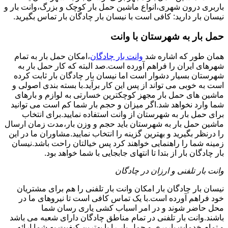
باربری درون شهری،انواع ماشین حمل بار کوچک و بزرگ،وانت بار و
نیسان بار دارید: کافی است با نیسان بار چادگان بار تماس بگیرید.
حمل بار به شهرستان با وانت
همان طور که اشاره شد
وانت بار چادگان
،امکان حمل بار به تمام
شهرهای ایران را فراهم آورده است.صد البته که کار حمل بار به
شهرستان بسیار دشوار است اما نیسان بار چادگان بار ثابت کرده
است به خوبی می تواند از پس این کار برآید.با بسته بندی اصولی و
ماشین های حمل بار مجهز کوچکترین خسارتی به لوازم و بارهای
شما وارد نخواهد شد.اگر میزان و حجم بار شما کم است می توانید
برای حمل بار به شهرستان از وانت استفاده نمایید.برای انتخاب
ماشین حمل بار به شهرستان باید حجم و وزن بار،مدت زمان ارسال
را درنظر بگیرید و بهترین گزینه را انتخاب نمایید.مشاوران ما در این
زمینه شما را راهنمایی خواهند کرد پس خیالتان راحت باشد.نیسان
بار چادگان بار از بتدا تا انتهای جابجایی با شما خواهد بود.
وانت بار تلفنی و ارزان در چادگان
نیسان بار چادگان بار امکان وانت بار تلفنی را هم برای مشتریان
خود فراهم آورده است.با یک تماس کافی است تا نیروهای ما در
محل حاضر شوند و در امر اسباب کشی یاری رسان شما
باشند.وانت بار تلفنی در تمام مناطق چادگان دارای شعبه می باشد
و تمام خدمات باربری و حمل بار را با بهترین کیفیت به شما ارائه