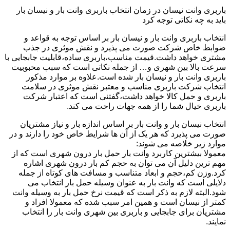
باربری وانت نیسان در زمان انتخاب باربری وانت بار و نیسان بار
باید به چه نکاتی توجه کرد
انتخاب باربری وانت بار و نیسان بار بر اساس توجه به قواعد و
ضوابط خاص شرکت صورت می پذیرد و نقش موثری در جذب
مشتری خواهد داشت.قیمت مناسب،باربری ساده،قابلیت جابجایی با
سرعت بالا بین شهری و… از جمله نکاتی است که سبب محبوبیت
باربری وانت بار و نیسان بار شده است.علاوه بر موارد مذکور
انتخاب شرکت باربری مناسب و معتبر نقش موثری در سلامت
باربری و حمل کالا خواهد داشت،گفتنی است که اعتبار شرکت
باربری خیال شما را از همه جهات راحت می کند.
انتخاب نیسان بار و وانت بار بر اساس اندازه بار و نیاز مشتریان
صورت می پذیرد که هر یک از آن ها شرایط خاص خود را دارند و در
موارد زیر خلاصه می شوند:
معمولا بیشترین کاربرد وانت بار حمل بار درون شهری است که از
مهم ترین دلیل آن می توان به حجم کم بار درون شهری اشاره
کرد.وزن کم،حجم و ابعاد متناسب و مسافت های کوتاه از جمله
دلایلی است که وانت بار به عنوان وسیله حمل بار انتخاب می
شود.البته لازم به ذکر است که قیمت نرخ حمل بار به وسیله وانت
کمتر از نیسان است و همین امر سبب شده که معمولا افراد و
مشتریان برای جابجایی و باربری بین شهری وانت بار را انتخاب
نمایند.