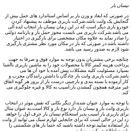
نیسان بار
در صورتی که ابعاد و وزن بار بر اساس استاندارد های حمل بیش از
گنجایش یک وانت باشد،شرکت باربری موظف به پیشنهاد کردن
خودرو باری دیگر است که در این زمان نیسان بار انتخاب ایده آلی
می باشد.شرکت باربری می بایست مجوز حمل بار و بارنامه دولتی
را صادر نماید به علاوه مکان مشخصی برای بارگیری در اختیار
داشته باشد.در صورتی که بار در مکان مورد نظر مشتری بارگیری
شود لازم به صدور رسید می باشد.
چنانچه برخی مشتریان بدون توجه به موارد فوق و صرفا به جهت
پرداخت هزینه کمتر کالا یا محصولات خود را به ماشین باربری ناآشنا
بسپارد مسئولیت کلیه مشکلات پیش آمده با خود آن ها می
باشد.شرکت باربری وانت بار چادگان با داشتن رانندگان مجرب و
کار آزموده با بسته بندی و بارچینی درست بار از بروز هر گونه اتفاق
غیر مترقبه همچون گمشدن بار،آسیب به کالا و غیره جلوگیری می
کند.
با توجه به موارد عنوان شده،از دیگر نکاتی که نقش موثر در انتخاب
باربری وانت بار و نیسان بار دارد نوع بار و کالا است،به عنوان مثال
برای باربری بار آسیب پذیر استحکام نیسان بار حرف اول را خواهد
زد این در حالی است که برای جابجایی لوازم سبک می توانید از وانت
بار استفاده نمایید.توجه داشته باشید که حتما بار های شکستنی را
باید به اطلاع شرکت برسانید.