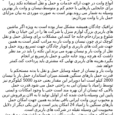
انواع وانت در جهت ارائه خدمات و حمل و نقل استفاده نکند زیرا
برای جابجایی بارهایی با حجم کم و متوسط،نیسان و وانت بار بهترین
وسیله به شمار می روند.بهتر است به صورت موردی به بیان مزایای
حمل بار با وانت بپردازیم:
ترافیک چادگان همیشه مشکل ساز بوده است به ویژه اگر ماشین
های باربری بزرگ لوازم منزل یا شرکت ها را در این خیابا ن های
شلوغ و پرازدحام،جابه جا کنند.این مشکلات برای وسایل حمل و نقل
کوچک تری چون نیسان و وانت بار،به مراتب کمتر است.به همین
جهت شرکت های باربری و اتوبار چادگان جهت تسریع روند حمل و
نقل از وانت بار و نیسان بهره می برند.این نکته را باید در مد نظر
داشت که هرچه روند جابه جایی و حمل بارسریع تر انجام
بگیرد،هزینه های باربری نهایی که مشتری باید پرداخت کند،کمتر
خواهد شد.
وانت بار و نیسان از جمله وسایل حمل و نقل با بدنه مستحکم با
قدرت حمل بارهای سنگین هستند.میزان استاندارد حمل بار با نیسان
2800 کیلو است اما دوبرابر این مقدار یعنی حدود 5000 کیلوگرم نیز
توسط زامیاد یا نیسان آبی به راحتی حمل می شود.قدرت حمل
بالایی که نیسان از آن بهره مند است حتی با وجود امکانات و ایمنی
پایین این وسیله،باعث شده که از اوایل تولید تا به الان پرفروش ترین
و محبوب ترین وانت ایرانی باقی بماند.به همین جهت امکان حمل
بارهای سنگین با زامیاد 24 امکان پذیر است و این یکی دیگر از دلایل
محبوبیت این وسیله نقیله در شرکت های باربری است.
استحکام و جان سختی وانت پیکان نیز همواره باعث جذب و فروش