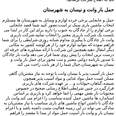
حمل بار وانت و نیسان به شهرستان
حمل و جابجایی برخی خرده لوازم و وسایل به شهرستان ها مستلزم
انتخاب ماشین باری سبک تر است،تصور کنید شما قصد جابجایی
برخی لوازم را از چادگان به جنوب را دارید برای این کار در ابتدا می
بایست یک شرکت باربری معتبر را انتخاب نمایید.شرکت باربری
وانت بار چادگان با پیگیری مداوم شبانه روزی،شرایطی را برای شما
فراهم نموده که بتوانید لوازم خود را از هرگوشه کشور به مکانی
دیگر انتقال دهید،همچنین این شرکت با ارائه مشاوره های حرفه ای
درست ترین انتخاب را پیش روی شما قرار می دهد.وانت بار چادگان
با صدور بارنامه دولتی معتبر و ثبت مجوز برای حمل بار وانت و
نیسان به شهرستان،خیال شما را از هر بابت راحت می کند.
حمل بار آسیب پذیر با نیسان وانت با توجه به نیاز مشتریان گاهی
ممکن است حمل مواد غذایی و مواد آسیب پذیر همچون
شیشه،گیاهان،حیوانات و… بر عهده شرکت های باربری
قرارگیرد.در چنین شرایطی،اطلاع رسانی صحیح در خصوص
محتویات بار نقش مهمی را ایفا خواهد کرد و باربری بر اساس
استاندارد ها ماشین حمل کننده متناسب را اعزام می کند.وانت بار
چادگان با داشتن انواع ماشین های باری متناسب با نیاز مشتریان به
سادگی می تواند در این زمینه فعالیت مثبت داشته باشد و با اعزام
نیسان بار و وانت بار امنیت حمل مواد از مبدا تا مقصد را فراهم