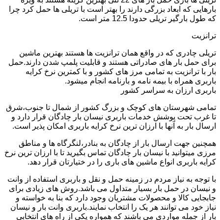
بارهایی که ابعاد بزرگی دارند را بهتر است با تریلی ها حمل کرد چرا
که طول بارگیر تریلی حدودا 12.5 متر است.
ترانزیت
تریلی چادری که در واقع همان ترانزیت ها هستند بهترین ماشین
برای حمل بار های صادراتی هستند و قابلیت پلمپ شدن دارند.حمل
بار با ترانزیت به تمامی مرز های کشور و با کمترین نرخ کرایه
باربری همراه با بیمه نامه و بارنامه انجام میشود.
باربری ارزان به سراسر کشور
تمامی شهرستان های کوچک و بزرگ کشور از شمال تا جنوب،شرق
تا غرب تحت پوشش خدمات باربری نیسان بار چادگان قرار دارد و
ارسال بار به آنها با ارزان ترین نرخ کرایه باربری امکان پذیر است.
همچنین جهت ارسال بار از چادگان به بنادر،لنگرگاه ها و مناطق
مرزی میتوانید با نیسان بار چادگان تماس بگیرید تا با ارزان ترین نرخ
کرایه باربری انواع ماشین های باری را در ختیارتان قرار دهد.
با توجه به نیاز مردم در زمینه حمل و نقل و باربری استفاده از وانت
و نیسان در حمل بار بسیار متداول می باشد.روش های زیادی برای
جابجایی کالا و محصولات مشتریان وجود دارد که بنا به خواسته و
نیاز خود می توانند هر یک را انتخاب نمایند.باربری وانت بار و نیسان
بار از جمله مواردی می باشند که همواره یکی از راه های انتخابی