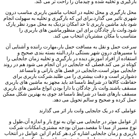
بارگیری و تخلیه شده و چیدمان را راحت تر می کند.
محل بارگیری و محل تخلیه در انتخاب ماشین باربری مناسب درون
شهری تاثیر می گذارد.برای این که بارگیری و تخلیه به سهولت انجام
شود باید ماشین باربری تا حد امکان نزدیک به محل مورد نظر پارک
شود.وانت بار چادگان برای این منظورماشین های باربری را
متناسب با مکان مشتریان انتخاب می کند.
سرعت حمل و نقل به مسافت حمل بار،مهارت راننده و آشنایی آن
با مسیرهای درون شهر بستگی دارد.البته بسته بندی صحیح و
استفاده از افراد آموزش دیده در بارگیری و تخلیه زمان جابجایی را
کوتاه تر می کند.فصلی که جابجایی در آن انجام می شود هم در روند
جابجایی موثر است،جابجایی در فصل های بارانی و نامساعد
دشوارتر است و دقت بیشتری را می طلبد.شرکت باربری برای
حفاظت کالاها در شرایط نامساعد باید مجهز به ماشین های باربری
مسقف باشند.وانت بار چادگان با دارا بودن انواع ماشین های باربری
مسقف بارهای شما در شرایط نامساعد جوی به بهترین شکل ممکن
حمل کرده و صحیح و سالم تحویل می دهد.
عواملی که در یک جابجایی وانت بار اثر می گذارند
از عوامل موثر در جابجایی می توان به نوع بار و اندازه آن،طول و
نوع مسیر از مبدا تا مقصد،میزان بودجه مشتری،امکانات شرکت
باربری و زمان جابجایی اشاره کرد.هر کدام از این عوامل در انتخاب