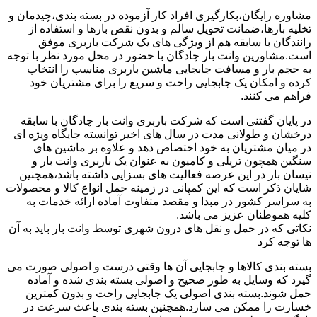
مشاوره رایگان،بکارگیری افراد کار آزموده در بسته بندی،چیدمان و
تخلیه بارها،ضمانت تحویل سالم و بدون نقص بارها و استفاده از
رانندگان با سابقه هم از ویژگی های یک شرکت باربری موفق
است.مشاورین وانت بار چادگان با حضور در محل مورد نظر با توجه
به حجم بار و مسافت جابجایی ماشین باربری مناسب را انتخاب
کرده و امکان یک جابجایی راحت و سریع را برای مشتریان خود
فراهم می کنند.
در پایان گفتنی است که شرکت باربری وانت بار چادگان با سابقه
درخشان و طولانی مدت در سال های اخیر توانسته جایگاه ویژه ای
در میان مشتریان به خود اختصاص دهد و علاوه بر ماشین های
سنگین همچون تریلی و کامیون به عنوان یک باربری وانت بار و
نیسان بار در این عرصه فعالیت های بسزایی داشته باشد،همچنین
شایان ذکر است که این کمپانی در زمینه حمل انواع کالا و محصولات
به سراسر کشور در مبدا و مقصد متفاوت آماده ارائه خدمات به
کلیه هموطنان عزیز می باشد.
نکاتی که در حمل و نقل های درون شهری توسط وانت بار باید به آن
ها توجه کرد
بسته بندی کالاها و جابجایی آن ها وقتی درست و اصولی صورت می
گیرد که وسایل به طور صحیح و اصولی بسته بندی شده و آماده
حمل شوند.بسته بندی اصولی یک جابجایی راحت و بدون کمترین
خسارت را ممکن می سازد.همچنین بسته بندی باعث سرعت در