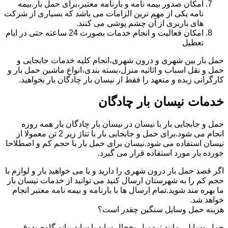
امکان صدور بیمه نامه و بارنامه معتبر،برای حمل بار.بیمه
نامه یکی از مهم ترین الزامات می باشد که بسیاری از شرکت
های باربری از آن چشم پوشی می کنند.
امکان فعالیت و انجام خدمات بصورت 24 ساعته حتی در ایام
تعطیل
حمل بار بین شهری و درون شهری،انجام کلیه خدمات جابجایی و
حمل و نقل اسباب و اثاثیه منزل،بسته بندی،انواع ماشین حمل بار و
کارگرانی زبده و متعهد را فقط از نیسان بار چادگان بار بخواهید.
خدمات نیسان بار چادگان
حمل و جابجایی بار با نیسان در نیسان بار چادگان بار همه روزه
انجام می شود.برای حمل و جابجایی بار با تناژ زیر 2 تن معمولا از
نیسان استفاده می شود.نیسان برای حمل بار با حجم کم و اصطلاحا
خورده بار مورد استفاده قرار می گیرد.
اگر قصد حمل بار درون شهری را دارید و یا می خواهید بار و لوازم با
حجم کم را به شهرستان ارسال کنید می توانید از خدمات نیسان بار
ما بهره مند شوید.تمام ارسال ها با بارنامه و بیمه نامه معتبر انجام
خواهد شد.
هزینه حمل وسایل سنگین چقدر است؟
حمل وسایلی مانند تردمیل،یخچال ساید با ساید،پیانو،گاوصندوق