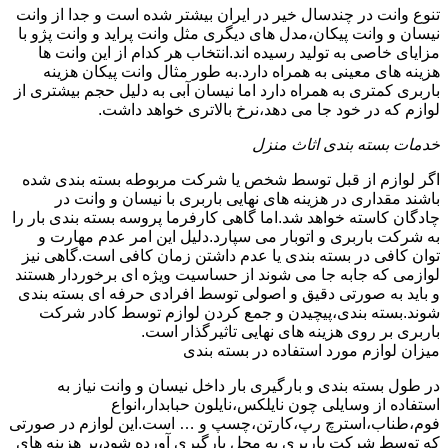
تنوع وانت در چندسال خیر در ایران بیشتر شده است و جدا از وانت
نیسان و وانت پیکان،مدل های دیگری مثل وانت پراید و وانت پژو با
مزایای خاصی به تولید رسیده اند.انتخاب هر کدام از این وانت ها
هزینه های معینی به همراه دارد.به طور مثال وانت پیکان هزینه
باربری کمتری به همراه دارد اما نیسان آبی به دلیل حجم بیشتری از
لوازم که در خود جا می دهد،نرخ بالاتری خواهد داشت.
خدمات بسته بندی اثاث منزل
اگر لوازم از قبل توسط شخص یا شرکت مربوطه بسته بندی شده
باشند مقداری در هزینه های نهایی باربری با نیسان و وانت در
چادگان کاسته خواهد شد.اما گاهی کارفرما پروسه بسته بندی بار را
به شرکت باربری و اتوبار می سپارد.دلیل این امر عدم مهارت و
توان کافی در بسته بندی یا عدم داشتن زمان کافی است.گاهی نیز
لوازمی که جابه جا می شوند از حساسیت ویژه ای برخوردار هستند
و باید به صورتی دقیق و اصولی توسط افرادی حرفه ای بسته بندی
شوند.بسته بندی،پیچیدن و جمع کردن لوازم توسط کادر شرکت
باربری بر روی هزینه های نهایی تاثیرگذار است.
میزان لوازم مورد استفاده در بسته بندی
در طول بسته بندی و بارگیری بار داخل نیسان و وانت نیاز به
استفاده از وسایلی چون نایلکس،نایلون حبابدار،انواع
فوم،طناب،استرچ رپ،کارتن،چسپ و … است.این لوازم در صورتی
که توسط شرکت باربری به محل بارگیری آورده شود،بر هزینه های