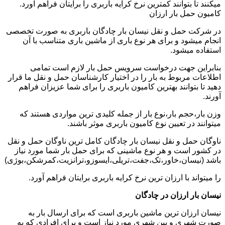
میکنند تا بتوانند کمترین نرخ کرایه باربری را برایتان فراهم آورد.
کامیون حمل بار ارزان
در شرکت حمل و نقل نیسان بار چادگان باربری به صورت تخصصی
انجام میشود و برای هر نوع باری از ماشین باری متناسب با آن
استفاده میشود.
بنابراین جهت درخواست سرویس حمل بار لازم است تمامی
اطلاعات مربوط به بار را در اختیار کارشناسان حمل و نقل ما قرار
دهید تا بتوانند بهترین کامیون باربری را برای شما عزیزان فراهم
آورند.
وزن بار،حجم بار،نوع بار از جمله کلیدی ترین مواردی هستند که
میتوانند در تعیین نوع کامیون باربری موثر باشند.
ناوگان حمل و نقل نیسان بار چادگان کامل ترین ناوگان حمل و نقل
در کشور است و هر نوع ماشینی که برای حمل بار شما مورد نیاز
باشد (نیسان،خاور،تک،جفت،تریلی،ایسوزو،ترانزیت،کمرشکن،بوژی)
را میتواند با ارزان ترین نرخ کرایه باربری برایتان فراهم آورد.
نیسان بار ارزان در چادگان
نیسان ارزان ترین ماشین باربری است که برای ارسال بار به
صورت شهری و بین شهری مورد نیاز است و برای افرادی که به