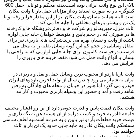
بالای این نوع وانت ایرانی بوده است.بدنه محکم و توانایی حمل 600
کیلوگرم بار به صورت استاندارد،از مزایای حمل بار با وانت پیکان
است.البته همانند نیسان،وانت پیکان نیز از این مقدار فراتر رفته و تا
یک تن و بیشتر،بارهای مختلفی را جابه جا می کند.
اثاث منزل،جهیزیه،لوازم شرکت ها و دفاتر،فروشگاه ها و کارخانه
ها در صورتی که در حجم پایین و متوسط خواهان جابه جایی لوازم
باشند،از وانت و نیسان بهره می برند.شرکت های باربری نیز برای
انتقال وسایلی در حجم کم این گونه وسایل نقلیه را به محل می
فرستند.درخواست کامیون برای جابه جایی لوازمی که به راحتی با
نیسان یا انواع وانت حمل می شود،فقط هزینه های باربری را
افزایش می دهد.
وانت باریا باردو از محبوب ترین وسایل حمل و نقل و باربری در
ایران به شمار می رود.چندین سال از تولید آخرین باردوهای ایران
خودرو می گذرد اما هنوز در خیابان و محله های چادگان به وفور
شاهد رفت و آمد و حضور این وسیله باربری محبوب و کارآمد
هستیم.
وانت پیکان قیمت پایین و قدرت خوبی دارد از این رو اقشار مختلف
جامعه قادر به خرید و کسب درامد از آن هستند.هزینه نگه داری و
قیمت خرید قطعات باردو نیز پایین و به صرفه است.به لطف شاسی
مستحکم وانت پیکان قادر به جابه جایی حدود یک تن بار و اثاث
خواهیم بود.
محاسبه هزینه های حمل بار با وانت و نیسان