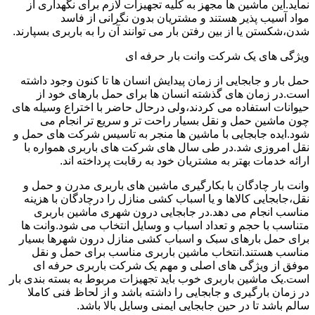
نماید.این ماشین ها مجهز به کلیه تجهیزات لازم برای نگهداری از
مواد آسیب پذیر هستند و مشتریان بدون نگرانی از فاسد
شدن،شکستن یا از بین رفتن بار می توانند آن را به باربری بسپارند.
ویژگی های یک شرکت وانت بار حرفه ای
حمل بار و جابجایی از زمان پیدایش انسان ها تا کنون وجود داشته
است.در زمان های گذشته انسان ها برای حمل بارهای خود از
حیوانات استفاده می کردند،ولی درحال حاضر با اختراع وسیله های
چون ماشین حمل و نقل بسیار راحت تر و سریع تر انجام می
شود.ایده جابجایی با ماشین ها منجر به تاسیس شرکت های حمل و
نقل امروزی شد.در طی سال های شرکت های باربری همواره با
ارائه خدمات بهتر به مشتریان خود به رقابت پرداخته اند.
وانت بار چادگان با بکارگیری ماشین های باربری مدرن و حمل و
نقل،جابجایی کالاها و یا اسباب کشی منازل را درچادگان با هزینه
مناسب انجام می دهد.در جابجایی درون شهری ماشین باربری
متناسب با حجم و تعداد اسباب و وسایل انتخاب می شود.وانت ها
برای حمل بارهای سبک و اسباب کشی منازل درون شهرها بسیار
مناسب هستند.انتخاب ماشین باربری مناسب برای حمل و نقل
موفق از ویژگی های اصلی و مهم یک شرکت باربری حرفه ای
است.یک ماشین باربری خوب باید تجهیزات مربوط به بسته بندی بار
در زمان بارگیری و جابجایی را داشته باشد و از لحاظ فنی کاملا
سالم باشد تا در حین جابجایی ایمنی وسایل بالا باشد.