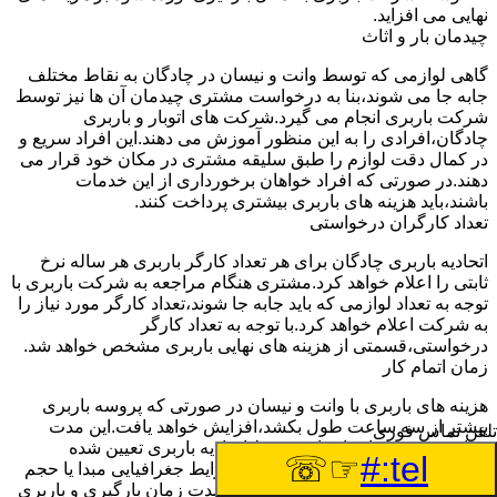
نهایی می افزاید.
چیدمان بار و اثاث
گاهی لوازمی که توسط وانت و نیسان در چادگان به نقاط مختلف
جابه جا می شوند،بنا به درخواست مشتری چیدمان آن ها نیز توسط
شرکت باربری انجام می گیرد.شرکت های اتوبار و باربری
چادگان،افرادی را به این منظور آموزش می دهند.این افراد سریع و
در کمال دقت لوازم را طبق سلیقه مشتری در مکان خود قرار می
دهند.در صورتی که افراد خواهان برخورداری از این خدمات
باشند،باید هزینه های باربری بیشتری پرداخت کنند.
تعداد کارگران درخواستی
اتحادیه باربری چادگان برای هر تعداد کارگر باربری هر ساله نرخ
ثابتی را اعلام خواهد کرد.مشتری هنگام مراجعه به شرکت باربری با
توجه به تعداد لوازمی که باید جابه جا شوند،تعداد کارگر مورد نیاز را
به شرکت اعلام خواهد کرد.با توجه به تعداد کارگر
درخواستی،قسمتی از هزینه های نهایی باربری مشخص خواهد شد.
زمان اتمام کار
هزینه های باربری با وانت و نیسان در صورتی که پروسه باربری
بیشتر از سه ساعت طول بکشد،افزایش خواهد یافت.این مدت
تلفن تماس فوری
زمان به صورت استادندارد توسط اتحادیه باربری تعیین شده
☞☏
tel:#
است.عواملی مثل آب وهوا،ترافیک،شرایط جغرافیایی مبدا یا حجم
زیاد لوازم ممکن است باعث افزایش مدت زمان بارگیری و باربری