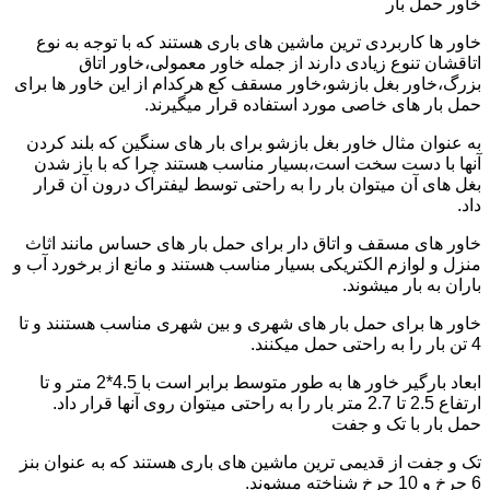
خاور حمل بار
خاور ها کاربردی ترین ماشین های باری هستند که با توجه به نوع
اتاقشان تنوع زیادی دارند از جمله خاور معمولی،خاور اتاق
بزرگ،خاور بغل بازشو،خاور مسقف کع هرکدام از این خاور ها برای
حمل بار های خاصی مورد استفاده قرار میگیرند.
به عنوان مثال خاور بغل بازشو برای بار های سنگین که بلند کردن
آنها با دست سخت است،بسیار مناسب هستند چرا که با باز شدن
بغل های آن میتوان بار را به راحتی توسط لیفتراک درون آن قرار
داد.
خاور های مسقف و اتاق دار برای حمل بار های حساس مانند اثاث
منزل و لوازم الکتریکی بسیار مناسب هستند و مانع از برخورد آب و
باران به بار میشوند.
خاور ها برای حمل بار های شهری و بین شهری مناسب هستنند و تا
4 تن بار را به راحتی حمل میکنند.
ابعاد بارگیر خاور ها به طور متوسط برابر است با 4.5*2 متر و تا
ارتفاع 2.5 تا 2.7 متر بار را به راحتی میتوان روی آنها قرار داد.
حمل بار با تک و جفت
تک و جفت از قدیمی ترین ماشین های باری هستند که به عنوان بنز
6 چرخ و 10 چرخ شناخته میشوند.