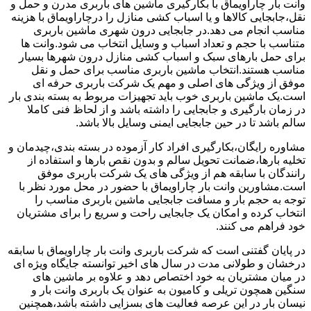
وانت بار چاراویماق با بکارگیری ماشین های باربری مدرن و حمل و
نقل،جابجایی کالاها و یا اسباب کشی منازل را درچاراویماق با هزینه
مناسب انجام می دهد.در جابجایی درون شهری ماشین باربری
متناسب با حجم و تعداد اسباب و وسایل انتخاب می شود.وانت ها
برای حمل بارهای سبک و اسباب کشی منازل درون شهرها بسیار
مناسب هستند.انتخاب ماشین باربری مناسب برای حمل و نقل
موفق از ویژگی های اصلی و مهم یک شرکت باربری حرفه ای
است.یک ماشین باربری خوب باید تجهیزات مربوط به بسته بندی بار
در زمان بارگیری و جابجایی را داشته باشد و از لحاظ فنی کاملا
سالم باشد تا در حین جابجایی ایمنی وسایل بالا باشد.
مشاوره رایگان،بکارگیری افراد کار آزموده در بسته بندی،چیدمان و
تخلیه بارها،ضمانت تحویل سالم و بدون نقص بارها و استفاده از
رانندگان با سابقه هم از ویژگی های یک شرکت باربری موفق
است.مشاورین وانت بار چاراویماق با حضور در محل مورد نظر با
توجه به حجم بار و مسافت جابجایی ماشین باربری مناسب را
انتخاب کرده و امکان یک جابجایی راحت و سریع را برای مشتریان
خود فراهم می کنند.
در پایان گفتنی است که شرکت باربری وانت بار چاراویماق با سابقه
درخشان و طولانی مدت در سال های اخیر توانسته جایگاه ویژه ای
در میان مشتریان به خود اختصاص دهد و علاوه بر ماشین های
سنگین همچون تریلی و کامیون به عنوان یک باربری وانت بار و
نیسان بار در این عرصه فعالیت های بسزایی داشته باشد،همچنین