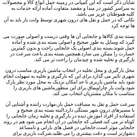
شایان ذکر است که این کمپانی در زمینه حمل انواع کالا و محصولات
به سراسر کشور در مبدا و مقصد متفاوت آماده ارائه خدمات به
کلیه هموطنان عزیز می باشد.
نکاتی که در حمل و نقل های درون شهری توسط وانت بار باید به آن
ها توجه کرد
بسته بندی کالاها و جابجایی آن ها وقتی درست و اصولی صورت می
گیرد که وسایل به طور صحیح و اصولی بسته بندی شده و آماده
حمل شوند.بسته بندی اصولی یک جابجایی راحت و بدون کمترین
خسارت را ممکن می سازد.همچنین بسته بندی باعث سرعت در
بارگیری و تخلیه شده و چیدمان را راحت تر می کند.
محل بارگیری و محل تخلیه در انتخاب ماشین باربری مناسب درون
شهری تاثیر می گذارد.برای این که بارگیری و تخلیه به سهولت انجام
شود باید ماشین باربری تا حد امکان نزدیک به محل مورد نظر پارک
شود.وانت بار چاراویماق برای این منظورماشین های باربری را
متناسب با مکان مشتریان انتخاب می کند.
سرعت حمل و نقل به مسافت حمل بار،مهارت راننده و آشنایی آن
با مسیرهای درون شهر بستگی دارد.البته بسته بندی صحیح و
استفاده از افراد آموزش دیده در بارگیری و تخلیه زمان جابجایی را
کوتاه تر می کند.فصلی که جابجایی در آن انجام می شود هم در روند
جابجایی موثر است،جابجایی در فصل های بارانی و نامساعد
دشوارتر است و دقت بیشتری را می طلبد.شرکت باربری برای