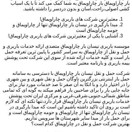
بار چاراویماق بار چاراویماق به شما کمک می کند تا با یک اسباب
کشی اصولی،راحت،آسان و بدون دردسر را داشته باشید.
معتبرترین شرکت های باربری چاراویماق!
مبدا بارگیری در نیسان بار چاراویماق تنها از چاراویماق و
حومه چاراویماق است
آشنایی با یکی از معتبرترین شرکت های باربری چاراویماق!
موسسه باربری نیسان بار چاراویماق متصدی ارائه خدمات باربری و
حمل و نقل از چاراویماق به سراسر کشور با پایین ترین تعرفه حمل
بار است و کلیه خدمات ارائه شده از سوی این شرکت تحت پوشش
بیمه باربری و بارنامه معتبر است.
شرکت حمل و نقل نیسان بار چاراویماق با دسترسی به سامانه
حمل بار اینترنتی بزرگترین ناوگان حمل و نقل شهری و بین شهری
را در اختیار دارد و با اتکا به آن صفر تا صد خدمات مورد نیاز برای
جابه جایی بار را برای صاحبین بار فراهم میکند به گونه ای که تمامی
مناطق شمالی،جنوبی،شرقی،غربی و مرکزی ایران تحت پوشش
خدمات باربری نیسان بار چاراویماق قرار دارد،تنها نکته ای که لازم
است بر روی آن تاکید داشته باشیم این است که مبدا بارگیری در
نیسان بار چاراویماق تنها از چاراویماق و حومه چاراویماق است و
برای حمل بار از مبدا سایر شهرستان ها سرویس نداریم.
بهترین شرکت حمل و نقل در چاراویماق کدام است؟