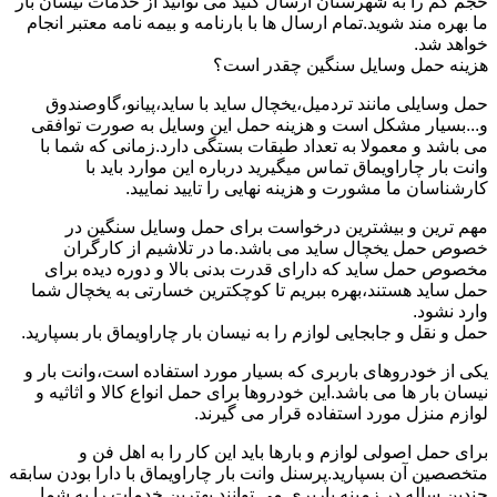
حجم کم را به شهرستان ارسال کنید می توانید از خدمات نیسان بار
ما بهره مند شوید.تمام ارسال ها با بارنامه و بیمه نامه معتبر انجام
خواهد شد.
هزینه حمل وسایل سنگین چقدر است؟
حمل وسایلی مانند تردمیل،یخچال ساید با ساید،پیانو،گاوصندوق
و...بسیار مشکل است و هزینه حمل این وسایل به صورت توافقی
می باشد و معمولا به تعداد طبقات بستگی دارد.زمانی که شما با
وانت بار چاراویماق تماس میگیرید درباره این موارد باید با
کارشناسان ما مشورت و هزینه نهایی را تایید نمایید.
مهم ترین و بیشترین درخواست برای حمل وسایل سنگین در
خصوص حمل یخچال ساید می باشد.ما در تلاشیم از کارگران
مخصوص حمل ساید که دارای قدرت بدنی بالا و دوره دیده برای
حمل ساید هستند،بهره ببریم تا کوچکترین خسارتی به یخچال شما
وارد نشود.
حمل و نقل و جابجایی لوازم را به نیسان بار چاراویماق بار بسپارید.
یکی از خودروهای باربری که بسیار مورد استفاده است،وانت بار و
نیسان بار ها می باشد.این خودروها برای حمل انواع کالا و اثاثیه و
لوازم منزل مورد استفاده قرار می گیرند.
برای حمل اصولی لوازم و بارها باید این کار را به اهل فن و
متخصصین آن بسپارید.پرسنل وانت بار چاراویماق با دارا بودن سابقه
چندین ساله در زمینه باربری می توانند بهترین خدمات را به شما