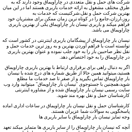
شرکت های حمل و نقل متعددی در چاراویماق وجود دارند که به
طرق مختلف مشغول به ارائه خدمات باربری هستند اما در این میان
بهترین شرکت حمل و نقل،شرکتیست که خدمات به
روز،ارزان،جامع را در کوتاه ترین زمان ممکن برای مشتریان خود
فراهم میکند و باربری نیسان بار چاراویماق یکی از بهترین باربری
چاراویماق می باشد.
نیسان بار چاراویماق از پیشگامان باربری اینترنتی در کشور است که
توانسته است با فراهم آوردن بهترین و به روز ترین خدمات حمل و
نقل نظر صاحبین بار را به خود جلب نموده و عنوان بهترین باربری
در چاراویماق را به خود اختصاص دهد.
اگر به دنبال راهی برای برقراری ارتباط با بهترین باربری چاراویماق
هستید،میتوانید همین حالا از طریق شماره های درج شده با نیسان
بار چاراویماق تماس بگیرید و از صفر تا صد خدمات ما مطلع
شوید،همچنین با جستوجوی "نیسان بار چاراویماق" میتوانید وارد وب
سایت رسمی نیسان بار چاراویماق شده و از مشاوره اینترنتی
کارشناسان حمل و نقل بهره مند شوید.
کارشناسان حمل و نقل نیسان بار چاراویماق در ساعات اداری اماده
پاسخگویی به سوالات شما عزیران هستند.
وجه تمایز نیسان بار چاراویماق با سایر باربری ها
آنچه که نیسان بار چاراویماق را از سایر باربری ها متمایز میکند تعهد