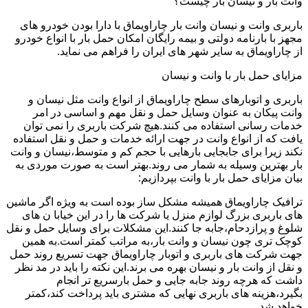
وانت بار و نیسان بار چیست؟
باربری وانت و نیسان وانت بار چاراویماق با دارا بودن خودرو های
مجهز با بارنامه دولتی و بیمه رایگان امکان حمل بار با انواع خودرو
از چاراویماق به سایر شهر های ایران را فراهم می نماید.
مزایای حمل بار با وانت و نیسان
باربری و اتوبارهای سطح چاراویماق از انواع وانت مثل نیسان و
وانت پیکان به عنوان وسایل حمل و نقل مهم و اساسی در امر
خدمات رسانی استفاده می کنند.هیچ شرکت باربری را نمی توان
یافت که از انواع وانت در جهت ارائه خدمات و حمل و نقل استفاده
نکند زیرا برای جابجایی بارهایی با حجم کم و متوسط،نیسان و وانت
بار بهترین وسیله به شمار می روند.بهتر است به صورت موردی به
بیان مزایای حمل بار با وانت بپردازیم:
ترافیک چاراویماق همیشه مشکل ساز بوده است به ویژه اگر ماشین
های باربری بزرگ لوازم منزل یا شرکت ها را در این خیابا ن های
شلوغ و پرازدحام،جابه جا کنند.این مشکلات برای وسایل حمل و نقل
کوچک تری چون نیسان و وانت بار،به مراتب کمتر است.به همین
جهت شرکت های باربری و اتوبار چاراویماق جهت تسریع روند حمل
و نقل از وانت بار و نیسان بهره می برند.این نکته را باید در مد نظر
داشت که هرچه روند جابه جایی و حمل بارسریع تر انجام
بگیرد،هزینه های باربری نهایی که مشتری باید پرداخت کند،کمتر
خواهد شد.