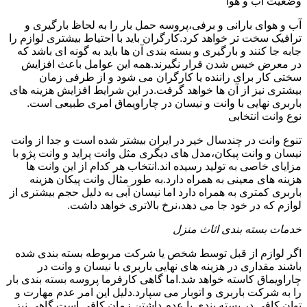
وضعیت آب و هوا
آب و هوای بارانی و برفی،پروسه حمل بار را به لحاظ بارگیری و
ترافیک سخت تر خواهد کرد.کارگران باید با احتیاط بیشتری لوازم را
جابه جا کنند و بارگیری و بسته بندی آن ها باید به گونه ای باشد که
در معرض خیس شدن قرار نگیرند.همه این عوامل باعث افزایش
سختی کار برای راننده یا کارگران می شود و از طرفی زمان
بیشتری نیز از آن ها خواهد گرفت.در این شرایط افزایش هزینه های
باربری نهایی با وانت و نیسان در چاراویماق امری طبیعی است.
نوع وانت انتخابی
تنوع وانت در چندسال خیر در ایران بیشتر شده است و جدا از وانت
نیسان و وانت پیکان،مدل های دیگری مثل وانت پراید و وانت پژو با
مزایای خاصی به تولید رسیده اند.انتخاب هر کدام از این وانت ها
هزینه های معینی به همراه دارد.به طور مثال وانت پیکان هزینه
باربری کمتری به همراه دارد اما نیسان آبی به دلیل حجم بیشتری از
لوازم که در خود جا می دهد،نرخ بالاتری خواهد داشت.
خدمات بسته بندی اثاث منزل
اگر لوازم از قبل توسط شخص یا شرکت مربوطه بسته بندی شده
باشند مقداری در هزینه های نهایی باربری با نیسان و وانت در
چاراویماق کاسته خواهد شد.اما گاهی کارفرما پروسه بسته بندی بار
را به شرکت باربری و اتوبار می سپارد.دلیل این امر عدم مهارت و
توان کافی در بسته بندی یا عدم داشتن زمان کافی است.گاهی نیز