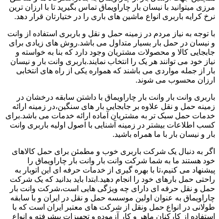
مرزی میتوانید با نیسان بار چاراویماق تماس بگیرید تا با ارزان ترین
نرخ کرایه باربری انواع ماشین های باری را در ختیارتان قرار دهد.
با توجه به نیاز مردم در زمینه حمل و نقل و باربری استفاده از وانت
و نیسان در حمل بار بسیار متداول می باشد.روش های زیادی برای
جابجایی کالا و محصولات مشتریان وجود دارد که بنا به خواسته و
نیاز خود می توانند هر یک را انتخاب نمایند.باربری وانت بار و نیسان
بار از جمله مواردی می باشند که همواره یکی از راه های انتخابی
ارزان محسوب می شوند.
باربری وانت بار وانت بار چاراویماق با داشتن سابقه درخشان در
زمینه حمل و نقل علاوه بر جابجایی بار های سنگین،در زمینه ارائه
خدمات حمل سبک تر به مشتریان آماده ارائه خدمات می باشد.برای
کسب اطلاعات بیشتر در زمینه آشنایی با اصول اولیه باربری وانت
بار و نیسان بار با ما همراه باشید.
اگر به دنبال یک شرکت باربری خوب و مطمئن برای حمل کالاهای
خود هستند ما به شما شرکت وانت بار وانت بار چاراویماق را
پیشنهاد می کنیم،تا با بهره گیری از خدمات حرفه ای این اتوبار به
راحتی حمل بارهای خود را انجام دهید.ابتدا باید بدانید که یک شرکت
حمل و نقل حرفه ای دارای چه ویژگی هایی است،شرکت وانت بار
چاراویماق به عنوان اولین موسسه حمل و نقل در ایران و با سابقه
طولانی در انواع حمل ونقل از شرکت های معتبر ایران است که با
استفاده از کارکنان ماهر و کار آزموده و تجهیزات پیشرفته و انواع