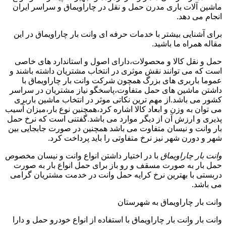
ماشین آلات باری مدرن حمل و نقل در چاراویماق و سراسر ایران
انجام می دهد.
برای آشنایی بیشتر با خدمات حرفه ای وانت بار چاراویماق در این
مقاله همراه ما باشید.
حمل و نقل کالا و محصولات،دارای اصول و استاندارد های خاصی
است که می توانند نقش موثری در انتخاب مشتریان داشته باشند و
عموما باربری های بزرگ همچون شرکت وانت بار چاراویماق با
داشتن ماشین های حمل متفاوت،پاسخگو نیاز مشتریان در سراسر
کشور می باشد.از مهم ترین نکاتی موثر در انتخاب ماشین باربری
می توان به وزن و ابعاد کالا اشاره کرد،همچنین نوع بار،میزان آسیب
پذیری و ارزش آن از دیگر موارد می باشد.گفتنی است که نرخ حمل
بار وانت و نیسان متفاوت می باشد همچنین در صورت جابجایی بین
شهر و دورن شهر نیز نرخ متفاوتی را باید پرداخت کرد.
وانت بار چاراویماق
با در اختیار داشتن انواع وانت و نیسان مخصوص
حمل بار به صورت مسقف و رو باز برای حمل انواع بار به صورت
دربستی با بهترین نرخ کرایه حمل وانت در خدمت مشتریان گرامی
می باشد.
وانت بار چاراویماق به شهرستان
وانت بار وانت بار چاراویماق با استفاده از انواع خودرو حمل و دارا