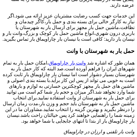
عرضه دارند.
این خدمات جهت کسب رضایت مشتریان عزیز ارائه می شود.اگر
نیاز به کارگر خالی برای بسته بندی و حمل بار،کاگر چیدمان و
نظافت،ماشین حمل بار مجهز برای ارسال بار به شهرستان یا
باربری درون شهری،انواع ماشین حمل بار کوچک و بزرگ،وانت بار و
نیسان بار دارید: کافی است با نیسان بار چاراویماق بار تماس بگیرید.
حمل بار به شهرستان با وانت
همان طور که اشاره شد
وانت بار چاراویماق
،امکان حمل بار به تمام
شهرهای ایران را فراهم آورده است.صد البته که کار حمل بار به
شهرستان بسیار دشوار است اما نیسان بار چاراویماق بار ثابت کرده
است به خوبی می تواند از پس این کار برآید.با بسته بندی اصولی و
ماشین های حمل بار مجهز کوچکترین خسارتی به لوازم و بارهای
شما وارد نخواهد شد.اگر میزان و حجم بار شما کم است می توانید
برای حمل بار به شهرستان از وانت استفاده نمایید.برای انتخاب
ماشین حمل بار به شهرستان باید حجم و وزن بار،مدت زمان ارسال
را درنظر بگیرید و بهترین گزینه را انتخاب نمایید.مشاوران ما در این
زمینه شما را راهنمایی خواهند کرد پس خیالتان راحت باشد.نیسان
بار چاراویماق بار از بتدا تا انتهای جابجایی با شما خواهد بود.
وانت بار تلفنی و ارزان در چاراویماق