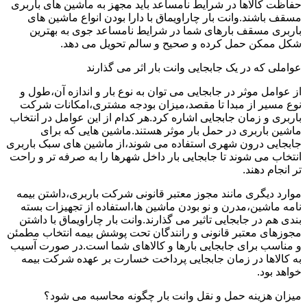
حفاظت کالاها در شرایط نامساعد باید مجهز به ماشین های باربری
مسقف باشند.وانت بار چاراویماق با دارا بودن انواع ماشین های
باربری مسقف بارهای شما در شرایط نامساعد جوی به بهترین
شکل ممکن حمل کرده و صحیح و سالم تحویل می دهد.
عواملی که در یک جابجایی وانت بار اثر می گذارند
از عوامل موثر در جابجایی می توان به نوع بار و اندازه آن،طول و
نوع مسیر از مبدا تا مقصد،میزان بودجه مشتری،امکانات شرکت
باربری و زمان جابجایی اشاره کرد.هر کدام از این عوامل در انتخاب
ماشین باربری در حمل بار موثر هستند.ماشین هایی که برای
جابجایی درون شهری استفاده می شوند،از ماشین های سبک باربری
انتخاب می شوند تا جابجایی بار داخل شهرها را به صرفه تر و راحت
تر انجام دهند.
موارد دیگری مانند مجوز معتبر قانونی شرکت باربری،داشتن بیمه
نامه ماشین،مدرن و نو بودن ماشین ها،استفاده از تجهیزات بسته
بندی هم در جابجایی تاثیر می گذارند.وانت بار چاراویماق با داشتن
مجوزهای معتبر قانونی و رانندگان تحت پوشش بیمه انتخاب مطمئن
و مناسب برای جابجایی بارها و کالاهای شما است.در صورت آسیب
به کالاها در زمان جابجایی پرداخت خسارت بر عهده شرکت بیمه
خواهد بود.
میزان هزینه حمل و نقل وانت بار چگونه محاسبه می شود؟