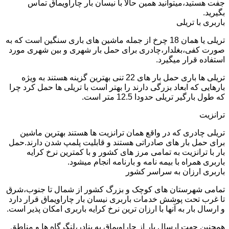
جفت هستید،میتوانید همین حالا با نیسان بار چاراویماق تماس
بگیرید.
باربری با تریلی
تریلی یا همان 18 چرخ از جمله ماشین های باری سنگین است که به
صورت کفی،بغلدار،چادری برای حمل بار شهری و بین شهری مورد
استفاده قرار میگیرد.
تریلی ها باری حمل بار های 22 تنی بهترین گزینه هستند به ویژه
بارهایی که ابعاد بزرگی دارند را بهتر است با تریلی ها حمل کرد چرا
که طول بارگیر تریلی حدودا 12.5 متر است.
ترانزیت
تریلی چادری که در واقع همان ترانزیت ها هستند بهترین ماشین
برای حمل بار های صادراتی هستند و قابلیت پلمپ شدن دارند.حمل
بار با ترانزیت به تمامی مرز های کشور و با کمترین نرخ کرایه
باربری همراه با بیمه نامه و بارنامه انجام میشود.
باربری ارزان به سراسر کشور
تمامی شهرستان های کوچک و بزرگ کشور از شمال تا جنوب،شرق
تا غرب تحت پوشش خدمات باربری نیسان بار چاراویماق قرار دارد
و ارسال بار به آنها با ارزان ترین نرخ کرایه باربری امکان پذیر است.
همچنین جهت ارسال بار از چاراویماق به بنادر،لنگرگاه ها و مناطق