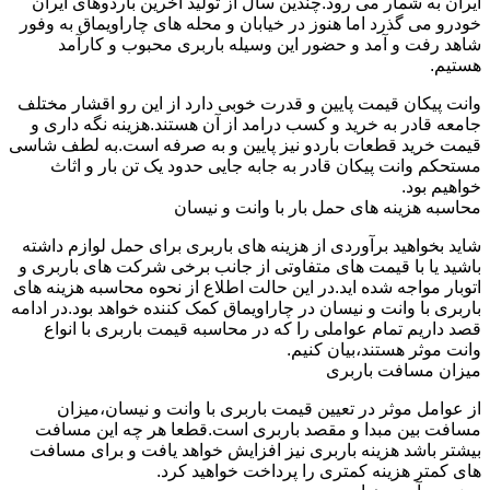
ایران به شمار می رود.چندین سال از تولید آخرین باردوهای ایران
خودرو می گذرد اما هنوز در خیابان و محله های چاراویماق به وفور
شاهد رفت و آمد و حضور این وسیله باربری محبوب و کارآمد
هستیم.
وانت پیکان قیمت پایین و قدرت خوبی دارد از این رو اقشار مختلف
جامعه قادر به خرید و کسب درامد از آن هستند.هزینه نگه داری و
قیمت خرید قطعات باردو نیز پایین و به صرفه است.به لطف شاسی
مستحکم وانت پیکان قادر به جابه جایی حدود یک تن بار و اثاث
خواهیم بود.
محاسبه هزینه های حمل بار با وانت و نیسان
شاید بخواهید برآوردی از هزینه های باربری برای حمل لوازم داشته
باشید یا با قیمت های متفاوتی از جانب برخی شرکت های باربری و
اتوبار مواجه شده اید.در این حالت اطلاع از نحوه محاسبه هزینه های
باربری با وانت و نیسان در چاراویماق کمک کننده خواهد بود.در ادامه
قصد داریم تمام عواملی را که در محاسبه قیمت باربری با انواع
وانت موثر هستند،بیان کنیم.
میزان مسافت باربری
از عوامل موثر در تعیین قیمت باربری با وانت و نیسان،میزان
مسافت بین مبدا و مقصد باربری است.قطعا هر چه این مسافت
بیشتر باشد هزینه باربری نیز افزایش خواهد یافت و برای مسافت
های کمتر هزینه کمتری را پرداخت خواهید کرد.