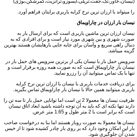
(نیسان،خاور،تک،جفت،تریلی،ایسوزو،ترانزیت،کمرشکن،بوژی)
را میتواند با ارزان ترین نرخ کرایه باربری برایتان فراهم آورد.
نیسان بار ارزان در چاراویماق
نیسان ارزان ترین ماشین باربری است که برای ارسال بار به
صورت شهری و بین شهری مورد نیاز است و برای افرادی که به
دنبال راهی سریع و وآسان برای جابه جایی بارهایشان هستند بهترین
گزینه میباشد.
سرویس حمل بار با نیسان یکی از برترین سرویس های حمل بار در
نیسان بار چاراویماق است که به صورت همه روزه برقرار است و
تنها با یک تماس میتوانید آن را رزرو نمایید.
برای دریافت خدمات باربری با نیسان با ارزان ترین نرخ کرایه
باربری میتوانید همین حالا با نیسان بار چاراویماق تماس بگیرید.
ظرفیت نیسان ها معمولا 2 تن است اما توانایی حمل بار تا سه تن را
دارند تنها نکته ای که باید به آن توجه داشته باشید ابعاد اتاق نیسان
است که برابر است با 2 متر طول و 1.65 متر عرض.
نیسان ها معمولا به صورت روباز هستند اما بنا به درخواست صاحب
بار این امکان وجود دارد که بر روی بار چادر کشیده شود تا از خیس
شدن آن جلوگیری شود.