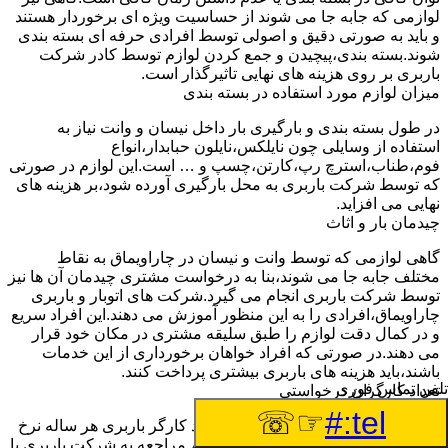
لوازمی که جابه جا می شوند از حساسیت ویژه ای برخوردار هستند
و باید به صورتی دقیق و اصولی توسط افرادی حرفه ای بسته بندی
شوند.بسته بندی،پیچیدن و جمع کردن لوازم توسط کادر شرکت
باربری بر روی هزینه های نهایی تاثیرگذار است.
میزان لوازم مورد استفاده در بسته بندی
در طول بسته بندی و بارگیری بار داخل نیسان و وانت نیاز به
استفاده از وسایلی چون نایلکس،نایلون حبابدار،انواع
فوم،طناب،استرچ رپ،کارتن،چسپ و … است.این لوازم در صورتی
که توسط شرکت باربری به محل بارگیری آورده شود،بر هزینه های
نهایی می افزاید.
چیدمان بار و اثاث
گاهی لوازمی که توسط وانت و نیسان در چاراویماق به نقاط
مختلف جابه جا می شوند،بنا به درخواست مشتری چیدمان آن ها نیز
توسط شرکت باربری انجام می گیرد.شرکت های اتوبار و باربری
چاراویماق،افرادی را به این منظور آموزش می دهند.این افراد سریع
و در کمال دقت لوازم را طبق سلیقه مشتری در مکان خود قرار
می دهند.در صورتی که افراد خواهان برخورداری از این خدمات
باشند،باید هزینه های باربری بیشتری پرداخت کنند.
تلفن تماس فوری
تعداد کارگران درخواستی
☞☏
tel:#
اتحادیه باربری چاراویماق برای هر تعداد کارگر باربری هر ساله نرخ
ثابتی را اعلام خواهد کرد.مشتری هنگام مراجعه به شرکت باربری با