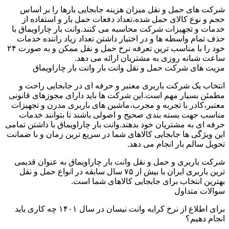
شرکت های حمل و نقل میزان هزینه جابجایی بارها را بر اساس
حجم و نوع کالای حمل شده،تعداد دفعات حمل بار و استفاده از
خدمات و تجهیزات شرکت محاسبه می کنند.وانت بار چاراویماق با
حذف تمام واسطه ها و در اختیار داشتن تعداد زیاد راننده خدمات
خود را با مناسب ترین تعرفه نرخ حمل و نقل ممکن و به صورت ۲۴
ساعت شبانه روزی به مشتریان ارائه می دهد.
مزیت های شرکت حمل و نقل وانت بار وانت بار چاراویماق
انتخاب یک شرکت باربری معتبر و حرفه ای در جابجایی راحت و
مطمئن بسیار مهم است.این شرکت ها باید دارای مجوزهای قانونی
معتبر،کادر با تجربه و مجرب،ماشین های باربری مدرن و تجهیزات
مناسب جهت بسته بندی صحیح و اصولی باشند تا بتوانند خدمات
حرفه ای به مشتریان خود بدهند.وانت بار چاراویماق با داشتن تمامی
این ویژگی ها جابجایی کالاهای شما در سریع ترین زمان و با ضمانت
تحویل سالم بار انجام می دهد.
شرکت باربری و حمل و نقل وانت بار چاراویماق به عنوان قدیمی
ترین باربری ایران با بیش از ۷۵ سال سابقه در انواع حمل و نقل
بهترین انتخاب برای جابجایی کالاهای شما است.
سوالات متداول
برای اطلاع از نرخ کرایه وانت نیسان در سال ۱۴۰۱ چه کاری باید
انجام دهیم؟