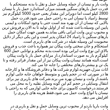
وانت بار و نیسان از جمله وسایل حمل و نقل با بدنه مستحکم با
قدرت حمل بارهای سنگین هستند.میزان استاندارد حمل بار با نیسان
2800 کیلو است اما دوبرابر این مقدار یعنی حدود 5000 کیلوگرم نیز
توسط زامیاد یا نیسان آبی به راحتی حمل می شود.قدرت حمل
بالایی که نیسان از آن بهره مند است حتی با وجود امکانات و ایمنی
پایین این وسیله،باعث شده که از اوایل تولید تا به الان پرفروش ترین
و محبوب ترین وانت ایرانی باقی بماند.به همین جهت امکان حمل
بارهای سنگین با زامیاد 24 امکان پذیر است و این یکی دیگر از دلایل
محبوبیت این وسیله نقیله در شرکت های باربری است.
استحکام و جان سختی وانت پیکان نیز همواره باعث جذب و فروش
بالای این نوع وانت ایرانی بوده است.بدنه محکم و توانایی حمل 600
کیلوگرم بار به صورت استاندارد،از مزایای حمل بار با وانت پیکان
است.البته همانند نیسان،وانت پیکان نیز از این مقدار فراتر رفته و تا
یک تن و بیشتر،بارهای مختلفی را جابه جا می کند.
اثاث منزل،جهیزیه،لوازم شرکت ها و دفاتر،فروشگاه ها و کارخانه
ها در صورتی که در حجم پایین و متوسط خواهان جابه جایی لوازم
باشند،از وانت و نیسان بهره می برند.شرکت های باربری نیز برای
انتقال وسایلی در حجم کم این گونه وسایل نقلیه را به محل می
فرستند.درخواست کامیون برای جابه جایی لوازمی که به راحتی با
نیسان یا انواع وانت حمل می شود،فقط هزینه های باربری را
افزایش می دهد.
وانت باریا باردو از محبوب ترین وسایل حمل و نقل و باربری در