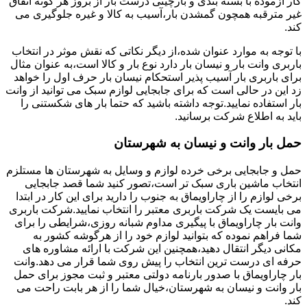
کار آزموده با بسته بندی و بارچینی درست بار از بروز هر گونه اتفاق
غیر مترقبه همچون گمشدن بار،آسیب به کالا و غیره جلوگیری می
کند.
با توجه به موارد عنوان شده،از دیگر نکاتی که نقش موثر در انتخاب
باربری وانت بار و نیسان بار دارد نوع بار و کالا است،به عنوان مثال
برای باربری بار آسیب پذیر استحکام نیسان بار حرف اول را خواهد
زد این در حالی است که برای جابجایی لوازم سبک می توانید از وانت
بار استفاده نمایید.توجه داشته باشید که حتما بار های شکستنی را
باید به اطلاع شرکت برسانید.
حمل بار وانت و نیسان به شهرستان
حمل و جابجایی برخی خرده لوازم و وسایل به شهرستان ها مستلزم
انتخاب ماشین باری سبک تر است،تصور کنید شما قصد جابجایی
برخی لوازم را از چاراویماق به جنوب را دارید برای این کار در ابتدا
می بایست یک شرکت باربری معتبر را انتخاب نمایید.شرکت باربری
وانت بار چاراویماق با پیگیری مداوم شبانه روزی،شرایطی را برای
شما فراهم نموده که بتوانید لوازم خود را از هرگوشه کشور به
مکانی دیگر انتقال دهید،همچنین این شرکت با ارائه مشاوره های
حرفه ای درست ترین انتخاب را پیش روی شما قرار می دهد.وانت
بار چاراویماق با صدور بارنامه دولتی معتبر و ثبت مجوز برای حمل
بار وانت و نیسان به شهرستان،خیال شما را از هر بابت راحت می
کند.