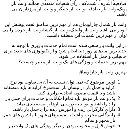
صادقیه اشاره داشت،که دارای شعبات متعددی همانند وانت بار
پونک،وانت بار صادقیه،وانت بار چیتگر و وانت بار مرزداران می
باشد.
وانت بار شمال چاراویماق هم از مهم ترین مناطق تحت پوشش این
اتوبار می باشد.وانت بار ولنجک،وانت بار گیشا،وانت بار جردن را می
توان از مهم ترین شعبات این منطقه دانست.
در این وانت بار سعی شده است تمام خدمات باربری با توجه به
جدید ترین متدهای روز دنیا انجام شود و از تکنولوژی های جدید برای
جابجایی و حمل بار استفاده می شود.
مهم ترین خدمات و ویژگی های یک وانت بار معتبر چیست؟
بهترین وانت بار چاراویماق
اولین موضوع که نمی توان نسبت به آن بی تفاوت بود نرخ
کرایه و حمل بار در نیسان بار است.نرخ کرایه ها باید منصفانه
باشد و با قیمت مصوبه اتحادیه برابری کند.
یک وانت بار موفق باید تمام امکانات و خدمات برای حمل بار
را دارا باشد و بتواند به درستی بارها را بسته بندی نماید.
دارای کارگرانی زبده و آموزش دیده برای حمل بار باشد.
رانندگانی مجرب و آشنا به مسیرهای شهر با ماشین های حمل
بار مجهز و سالم.
خوش قول و محبوب بودن از دیگر ویژگی های یک وانت بار