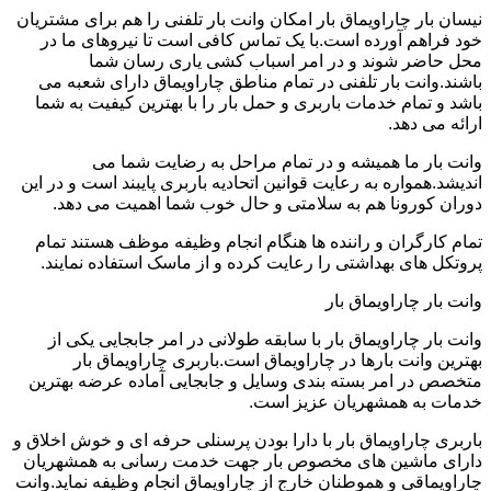
نیسان بار چاراویماق بار امکان وانت بار تلفنی را هم برای مشتریان
خود فراهم آورده است.با یک تماس کافی است تا نیروهای ما در
محل حاضر شوند و در امر اسباب کشی یاری رسان شما
باشند.وانت بار تلفنی در تمام مناطق چاراویماق دارای شعبه می
باشد و تمام خدمات باربری و حمل بار را با بهترین کیفیت به شما
ارائه می دهد.
وانت بار ما همیشه و در تمام مراحل به رضایت شما می
اندیشد.همواره به رعایت قوانین اتحادیه باربری پایبند است و در این
دوران کورونا هم به سلامتی و حال خوب شما اهمیت می دهد.
تمام کارگران و راننده ها هنگام انجام وظیفه موظف هستند تمام
پروتکل های بهداشتی را رعایت کرده و از ماسک استفاده نمایند.
وانت بار چاراویماق بار
وانت بار چاراویماق بار با سابقه طولانی در امر جابجایی یکی از
بهترین وانت بارها در چاراویماق است.باربری چاراویماق بار
متخصص در امر بسته بندی وسایل و جابجایی آماده عرضه بهترین
خدمات به همشهریان عزیز است.
باربری چاراویماق بار با دارا بودن پرسنلی حرفه ای و خوش اخلاق و
دارای ماشین های مخصوص بار جهت خدمت رسانی به همشهریان
چاراویماقی و هموطنان خارج از چاراویماق انجام وظیفه نماید.وانت