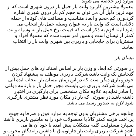
موارد زیر خلاصه می شوند:
معمولا بیشترین کاربرد وانت بار حمل بار درون شهری است که از
مهم ترین دلیل آن می توان به حجم کم بار درون شهری اشاره
کرد.وزن کم،حجم و ابعاد متناسب و مسافت های کوتاه از جمله
دلایلی است که وانت بار به عنوان وسیله حمل بار انتخاب می
شود.البته لازم به ذکر است که قیمت نرخ حمل بار به وسیله وانت
کمتر از نیسان است و همین امر سبب شده که معمولا افراد و
مشتریان برای جابجایی و باربری بین شهری وانت بار را انتخاب
نمایند.
نیسان بار
در صورتی که ابعاد و وزن بار بر اساس استاندارد های حمل بیش از
گنجایش یک وانت باشد،شرکت باربری موظف به پیشنهاد کردن
خودرو باری دیگر است که در این زمان نیسان بار انتخاب ایده آلی
می باشد.شرکت باربری می بایست مجوز حمل بار و بارنامه دولتی
را صادر نماید به علاوه مکان مشخصی برای بارگیری در اختیار
داشته باشد.در صورتی که بار در مکان مورد نظر مشتری بارگیری
شود لازم به صدور رسید می باشد.
چنانچه برخی مشتریان بدون توجه به موارد فوق و صرفا به جهت
پرداخت هزینه کمتر کالا یا محصولات خود را به ماشین باربری ناآشنا
بسپارد مسئولیت کلیه مشکلات پیش آمده با خود آن ها می
باشد.شرکت باربری وانت بار چاراویماق با داشتن رانندگان مجرب و