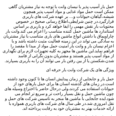
حمل بار آسیب پذیر با نیسان وانت با توجه به نیاز مشتریان گاهی
ممکن است حمل مواد غذایی و مواد آسیب پذیر همچون
شیشه،گیاهان،حیوانات و… بر عهده شرکت های باربری
قرارگیرد.در چنین شرایطی،اطلاع رسانی صحیح در خصوص
محتویات بار نقش مهمی را ایفا خواهد کرد و باربری بر اساس
استاندارد ها ماشین حمل کننده متناسب را اعزام می کند.وانت بار
چاراویماق با داشتن انواع ماشین های باری متناسب با نیاز مشتریان
به سادگی می تواند در این زمینه فعالیت مثبت داشته باشد و با
اعزام نیسان بار و وانت بار امنیت حمل مواد از مبدا تا مقصد را
فراهم نماید.این ماشین ها مجهز به کلیه تجهیزات لازم برای نگهداری
از مواد آسیب پذیر هستند و مشتریان بدون نگرانی از فاسد
شدن،شکستن یا از بین رفتن بار می توانند آن را به باربری بسپارند.
ویژگی های یک شرکت وانت بار حرفه ای
حمل بار و جابجایی از زمان پیدایش انسان ها تا کنون وجود داشته
است.در زمان های گذشته انسان ها برای حمل بارهای خود از
حیوانات استفاده می کردند،ولی درحال حاضر با اختراع وسیله های
چون ماشین حمل و نقل بسیار راحت تر و سریع تر انجام می
شود.ایده جابجایی با ماشین ها منجر به تاسیس شرکت های حمل و
نقل امروزی شد.در طی سال های شرکت های باربری همواره با
ارائه خدمات بهتر به مشتریان خود به رقابت پرداخته اند.