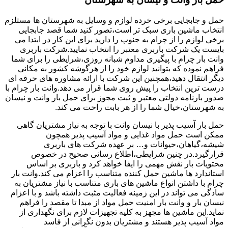
حمل و جابجایی برخی خرده لوازم و وسایل به شهرستان ها مستلزم
انتخاب ماشین باری سبک تر است،تصور کنید شما قصد جابجایی
برخی لوازم را از چرام به جنوب را دارید برای این کار در ابتدا می
بایست یک شرکت باربری معتبر را انتخاب نمایید.شرکت باربری
وانت بار چرام با پیگیری مداوم شبانه روزی،شرایطی را برای شما
فراهم نموده که بتوانید لوازم خود را از هرگوشه کشور به مکانی
دیگر انتقال دهید،همچنین این شرکت با ارائه مشاوره های حرفه ای
درست ترین انتخاب را پیش روی شما قرار می دهد.وانت بار چرام با
صدور بارنامه دولتی معتبر و ثبت مجوز برای حمل بار وانت و نیسان
به شهرستان،خیال شما را از هر بابت راحت می کند.
حمل بار آسیب پذیر با نیسان وانت با توجه به نیاز مشتریان گاهی
ممکن است حمل مواد غذایی و مواد آسیب پذیر همچون
شیشه،گیاهان،حیوانات و… بر عهده شرکت های باربری
قرارگیرد.در چنین شرایطی،اطلاع رسانی صحیح در خصوص
محتویات بار نقش مهمی را ایفا خواهد کرد و باربری بر اساس
استاندارد ها ماشین حمل کننده متناسب را اعزام می کند.وانت بار
چرام با داشتن انواع ماشین های باری متناسب با نیاز مشتریان به
سادگی می تواند در این زمینه فعالیت مثبت داشته باشد و با اعزام
نیسان بار و وانت بار امنیت حمل مواد از مبدا تا مقصد را فراهم
نماید.این ماشین ها مجهز به کلیه تجهیزات لازم برای نگهداری از
مواد آسیب پذیر هستند و مشتریان بدون نگرانی از فاسد