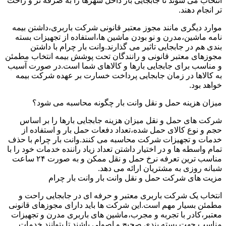
انتخاب می شوند تا جابجایی بار داخل شهرها را به صرفه تر و راحت
تر انجام دهند.
موارد دیگری مانند مجوز معتبر قانونی شرکت باربری،داشتن بیمه
نامه ماشین،مدرن و نو بودن ماشین ها،استفاده از تجهیزات بسته
بندی هم در جابجایی تاثیر می گذارند.وانت بار چرام با داشتن
مجوزهای معتبر قانونی و رانندگان تحت پوشش بیمه انتخاب مطمئن
و مناسب برای جابجایی بارها و کالاهای شما است.در صورت آسیب
به کالاها در زمان جابجایی پرداخت خسارت بر عهده شرکت بیمه
خواهد بود.
میزان هزینه حمل و نقل وانت بار چگونه محاسبه می شود؟
شرکت های حمل و نقل میزان هزینه جابجایی بارها را بر اساس
حجم و نوع کالای حمل شده،تعداد دفعات حمل بار و استفاده از
خدمات و تجهیزات شرکت محاسبه می کنند.وانت بار چرام با حذف
تمام واسطه ها و در اختیار داشتن تعداد زیاد راننده خدمات خود را با
مناسب ترین تعرفه نرخ حمل و نقل ممکن و به صورت ۲۴ ساعت
شبانه روزی به مشتریان ارائه می دهد.
مزیت های شرکت حمل و نقل وانت بار وانت بار چرام
انتخاب یک شرکت باربری معتبر و حرفه ای در جابجایی راحت و
مطمئن بسیار مهم است.این شرکت ها باید دارای مجوزهای قانونی
معتبر،کادر با تجربه و مجرب،ماشین های باربری مدرن و تجهیزات
مناسب جهت بسته بندی صحیح و اصولی باشند تا بتوانند خدمات