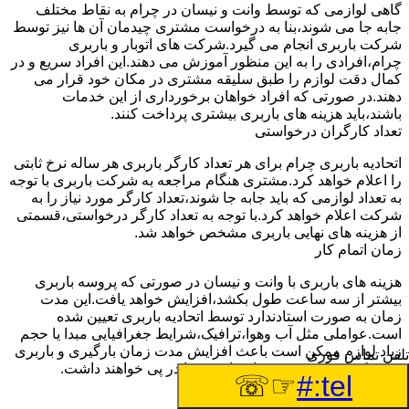
گاهی لوازمی که توسط وانت و نیسان در چرام به نقاط مختلف
جابه جا می شوند،بنا به درخواست مشتری چیدمان آن ها نیز توسط
شرکت باربری انجام می گیرد.شرکت های اتوبار و باربری
چرام،افرادی را به این منظور آموزش می دهند.این افراد سریع و در
کمال دقت لوازم را طبق سلیقه مشتری در مکان خود قرار می
دهند.در صورتی که افراد خواهان برخورداری از این خدمات
باشند،باید هزینه های باربری بیشتری پرداخت کنند.
تعداد کارگران درخواستی
اتحادیه باربری چرام برای هر تعداد کارگر باربری هر ساله نرخ ثابتی
را اعلام خواهد کرد.مشتری هنگام مراجعه به شرکت باربری با توجه
به تعداد لوازمی که باید جابه جا شوند،تعداد کارگر مورد نیاز را به
شرکت اعلام خواهد کرد.با توجه به تعداد کارگر درخواستی،قسمتی
از هزینه های نهایی باربری مشخص خواهد شد.
زمان اتمام کار
هزینه های باربری با وانت و نیسان در صورتی که پروسه باربری
بیشتر از سه ساعت طول بکشد،افزایش خواهد یافت.این مدت
زمان به صورت استادندارد توسط اتحادیه باربری تعیین شده
است.عواملی مثل آب وهوا،ترافیک،شرایط جغرافیایی مبدا یا حجم
زیاد لوازم ممکن است باعث افزایش مدت زمان بارگیری و باربری
تلفن تماس فوری
شوند که افزایش هزینه های باربری را در پی خواهند داشت.
☞☏
tel:#
تعداد طبقات ساختمان مبدا و مقصد