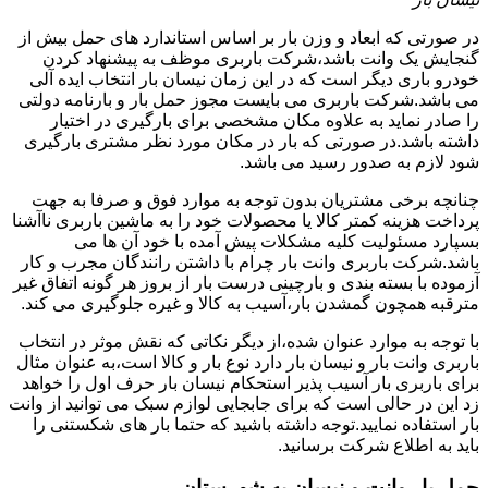
در صورتی که ابعاد و وزن بار بر اساس استاندارد های حمل بیش از
گنجایش یک وانت باشد،شرکت باربری موظف به پیشنهاد کردن
خودرو باری دیگر است که در این زمان نیسان بار انتخاب ایده آلی
می باشد.شرکت باربری می بایست مجوز حمل بار و بارنامه دولتی
را صادر نماید به علاوه مکان مشخصی برای بارگیری در اختیار
داشته باشد.در صورتی که بار در مکان مورد نظر مشتری بارگیری
شود لازم به صدور رسید می باشد.
چنانچه برخی مشتریان بدون توجه به موارد فوق و صرفا به جهت
پرداخت هزینه کمتر کالا یا محصولات خود را به ماشین باربری ناآشنا
بسپارد مسئولیت کلیه مشکلات پیش آمده با خود آن ها می
باشد.شرکت باربری وانت بار چرام با داشتن رانندگان مجرب و کار
آزموده با بسته بندی و بارچینی درست بار از بروز هر گونه اتفاق غیر
مترقبه همچون گمشدن بار،آسیب به کالا و غیره جلوگیری می کند.
با توجه به موارد عنوان شده،از دیگر نکاتی که نقش موثر در انتخاب
باربری وانت بار و نیسان بار دارد نوع بار و کالا است،به عنوان مثال
برای باربری بار آسیب پذیر استحکام نیسان بار حرف اول را خواهد
زد این در حالی است که برای جابجایی لوازم سبک می توانید از وانت
بار استفاده نمایید.توجه داشته باشید که حتما بار های شکستنی را
باید به اطلاع شرکت برسانید.
حمل بار وانت و نیسان به شهرستان