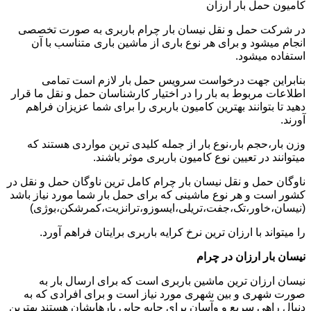
کامیون حمل بار ارزان
در شرکت حمل و نقل نیسان بار چرام باربری به صورت تخصصی
انجام میشود و برای هر نوع باری از ماشین باری متناسب با آن
استفاده میشود.
بنابراین جهت درخواست سرویس حمل بار لازم است تمامی
اطلاعات مربوط به بار را در اختیار کارشناسان حمل و نقل ما قرار
دهید تا بتوانند بهترین کامیون باربری را برای شما عزیزان فراهم
آورند.
وزن بار،حجم بار،نوع بار از جمله کلیدی ترین مواردی هستند که
میتوانند در تعیین نوع کامیون باربری موثر باشند.
ناوگان حمل و نقل نیسان بار چرام کامل ترین ناوگان حمل و نقل در
کشور است و هر نوع ماشینی که برای حمل بار شما مورد نیاز باشد
(نیسان،خاور،تک،جفت،تریلی،ایسوزو،ترانزیت،کمرشکن،بوژی)
را میتواند با ارزان ترین نرخ کرایه باربری برایتان فراهم آورد.
نیسان بار ارزان در چرام
نیسان ارزان ترین ماشین باربری است که برای ارسال بار به
صورت شهری و بین شهری مورد نیاز است و برای افرادی که به
دنبال راهی سریع و وآسان برای جابه جایی بارهایشان هستند بهترین