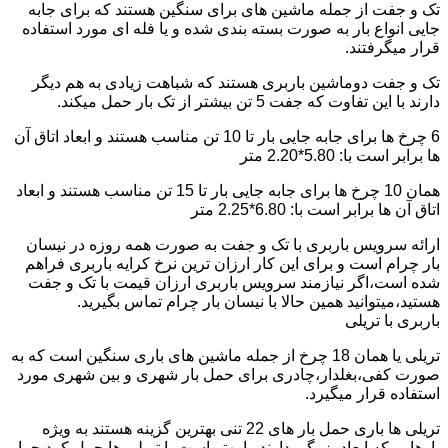
تک و جفت از جمله ماشین های برای سنگین هستند که برای جابه
جایی انواع بار به صورت بسته بندی شده و یا فله ای مورد استفاده
قرار میگرفتند.
تک و جفت دوماشین باربری هستند که شباهت زیادی به هم دیگر
دارند با این تفاوت که جفت 5 تن بیشتر از تک بار حمل میکند.
6 چرخ ها برای جابه جایی بار تا 10 تن مناسب هستند و ابعاد اتاق آن
ها برابر است با: 5.80*2.20 متر
همان 10 چرخ ها برای جابه جایی بار تا 15 تن مناسب هستند و ابعاد
اتاق آن ها برابر است با: 6.80*2.25 متر
ارائه سرویس باربری با تک و جفت به صورت همه روزه در نیسان
بار چرام است و برای این کار ارزان ترین نرخ کرایه باربری فراهم
شده است،اگر نیازمند سرویس باربری ارزان قیمت با تک و جفت
هستید،میتوانید همین حالا با نیسان بار چرام تماس بگیرید.
باربری با تریلی
تریلی یا همان 18 چرخ از جمله ماشین های باری سنگین است که به
صورت کفی،بغلدار،چادری برای حمل بار شهری و بین شهری مورد
استفاده قرار میگیرد.
تریلی ها باری حمل بار های 22 تنی بهترین گزینه هستند به ویژه
بارهایی که ابعاد بزرگی دارند را بهتر است با تریلی ها حمل کرد چرا