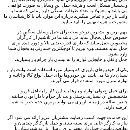
و...بسیار مشکل است و هزینه حمل این وسایل به صورت توافقی
می باشد و معمولا به تعداد طبقات بستگی دارد.زمانی که شما با
وانت بار چرام تماس میگیرید درباره این موارد باید با کارشناسان ما
مشورت و هزینه نهایی را تایید نمایید.
مهم ترین و بیشترین درخواست برای حمل وسایل سنگین در
خصوص حمل یخچال ساید می باشد.ما در تلاشیم از کارگران
مخصوص حمل ساید که دارای قدرت بدنی بالا و دوره دیده برای
حمل ساید هستند،بهره ببریم تا کوچکترین خسارتی به یخچال شما
وارد نشود.
حمل و نقل و جابجایی لوازم را به نیسان بار چرام بار بسپارید.
یکی از خودروهای باربری که بسیار مورد استفاده است،وانت بار و
نیسان بار ها می باشد.این خودروها برای حمل انواع کالا و اثاثیه و
لوازم منزل مورد استفاده قرار می گیرند.
برای حمل اصولی لوازم و بارها باید این کار را به اهل فن و
متخصصین آن بسپارید.پرسنل وانت بار چرام با دارا بودن سابقه
چندین ساله در زمینه باربری می توانند بهترین خدمات را به شما
عرضه دارند.
این خدمات جهت کسب رضایت مشتریان عزیز ارائه می شود.اگر
نیاز به کارگر خالی برای بسته بندی و حمل بار،کاگر چیدمان و
نظافت،ماشین حمل بار مجهز برای ارسال بار به شهرستان یا