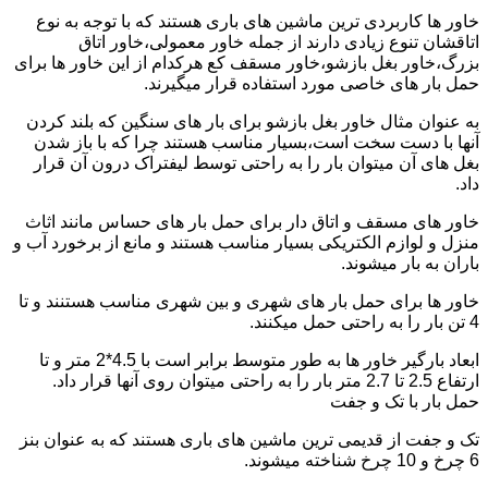
خاور ها کاربردی ترین ماشین های باری هستند که با توجه به نوع
اتاقشان تنوع زیادی دارند از جمله خاور معمولی،خاور اتاق
بزرگ،خاور بغل بازشو،خاور مسقف کع هرکدام از این خاور ها برای
حمل بار های خاصی مورد استفاده قرار میگیرند.
به عنوان مثال خاور بغل بازشو برای بار های سنگین که بلند کردن
آنها با دست سخت است،بسیار مناسب هستند چرا که با باز شدن
بغل های آن میتوان بار را به راحتی توسط لیفتراک درون آن قرار
داد.
خاور های مسقف و اتاق دار برای حمل بار های حساس مانند اثاث
منزل و لوازم الکتریکی بسیار مناسب هستند و مانع از برخورد آب و
باران به بار میشوند.
خاور ها برای حمل بار های شهری و بین شهری مناسب هستنند و تا
4 تن بار را به راحتی حمل میکنند.
ابعاد بارگیر خاور ها به طور متوسط برابر است با 4.5*2 متر و تا
ارتفاع 2.5 تا 2.7 متر بار را به راحتی میتوان روی آنها قرار داد.
حمل بار با تک و جفت
تک و جفت از قدیمی ترین ماشین های باری هستند که به عنوان بنز
6 چرخ و 10 چرخ شناخته میشوند.