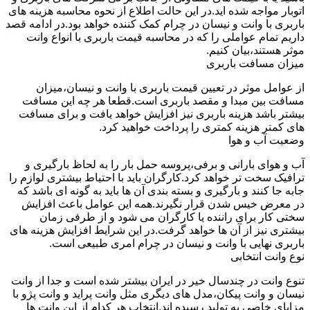
اتوبار مواجه شده اید.در این حالت اطلاع از نحوه محاسبه هزینه های
باربری با وانت و نیسان در چرام کمک کننده خواهد بود.در ادامه قصد
داریم تمام عواملی را که در محاسبه قیمت باربری با انواع وانت
موثر هستند،بیان کنیم.
میزان مسافت باربری
از عوامل موثر در تعیین قیمت باربری با وانت و نیسان،میزان
مسافت بین مبدا و مقصد باربری است.قطعا هر چه این مسافت
بیشتر باشد هزینه باربری نیز افزایش خواهد یافت و برای مسافت
های کمتر هزینه کمتری را پرداخت خواهید کرد.
وضعیت آب و هوا
آب و هوای بارانی و برفی،پروسه حمل بار را به لحاظ بارگیری و
ترافیک سخت تر خواهد کرد.کارگران باید با احتیاط بیشتری لوازم را
جابه جا کنند و بارگیری و بسته بندی آن ها باید به گونه ای باشد که
در معرض خیس شدن قرار نگیرند.همه این عوامل باعث افزایش
سختی کار برای راننده یا کارگران می شود و از طرفی زمان
بیشتری نیز از آن ها خواهد گرفت.در این شرایط افزایش هزینه های
باربری نهایی با وانت و نیسان در چرام امری طبیعی است.
نوع وانت انتخابی
تنوع وانت در چندسال خیر در ایران بیشتر شده است و جدا از وانت
نیسان و وانت پیکان،مدل های دیگری مثل وانت پراید و وانت پژو با
مزایای خاصی به تولید رسیده اند.انتخاب هر کدام از این وانت ها