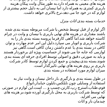
هزینه های معینی به همراه دارد.به طور مثال وانت پیکان هزینه
باربری کمتری به همراه دارد اما نیسان آبی به دلیل حجم بیشتری از
لوازم که در خود جا می دهد،نرخ بالاتری خواهد داشت.
خدمات بسته بندی اثاث منزل
اگر لوازم از قبل توسط شخص یا شرکت مربوطه بسته بندی شده
باشند مقداری در هزینه های نهایی باربری با نیسان و وانت در چرام
کاسته خواهد شد.اما گاهی کارفرما پروسه بسته بندی بار را به
شرکت باربری و اتوبار می سپارد.دلیل این امر عدم مهارت و توان
کافی در بسته بندی یا عدم داشتن زمان کافی است.گاهی نیز
لوازمی که جابه جا می شوند از حساسیت ویژه ای برخوردار هستند
و باید به صورتی دقیق و اصولی توسط افرادی حرفه ای بسته بندی
شوند.بسته بندی،پیچیدن و جمع کردن لوازم توسط کادر شرکت
باربری بر روی هزینه های نهایی تاثیرگذار است.
میزان لوازم مورد استفاده در بسته بندی
در طول بسته بندی و بارگیری بار داخل نیسان و وانت نیاز به
استفاده از وسایلی چون نایلکس،نایلون حبابدار،انواع
فوم،طناب،استرچ رپ،کارتن،چسپ و … است.این لوازم در صورتی
که توسط شرکت باربری به محل بارگیری آورده شود،بر هزینه های
نهایی می افزاید.
چیدمان بار و اثاث