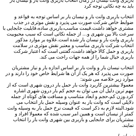
باربری وانت نیسان در زمان انتخاب باربری وانت بار و نیسان بار
باید به چه نکاتی توجه کرد
انتخاب باربری وانت بار و نیسان بار بر اساس توجه به قواعد و
ضوابط خاص شرکت صورت می پذیرد و نقش موثری در جذب
مشتری خواهد داشت.قیمت مناسب،باربری ساده،قابلیت جابجایی با
سرعت بالا بین شهری و… از جمله نکاتی است که سبب محبوبیت
باربری وانت بار و نیسان بار شده است.علاوه بر موارد مذکور
انتخاب شرکت باربری مناسب و معتبر نقش موثری در سلامت
باربری و حمل کالا خواهد داشت،گفتنی است که اعتبار شرکت
باربری خیال شما را از همه جهات راحت می کند.
انتخاب نیسان بار و وانت بار بر اساس اندازه بار و نیاز مشتریان
صورت می پذیرد که هر یک از آن ها شرایط خاص خود را دارند و در
موارد زیر خلاصه می شوند:
معمولا بیشترین کاربرد وانت بار حمل بار درون شهری است که از
مهم ترین دلیل آن می توان به حجم کم بار درون شهری اشاره
کرد.وزن کم،حجم و ابعاد متناسب و مسافت های کوتاه از جمله
دلایلی است که وانت بار به عنوان وسیله حمل بار انتخاب می
شود.البته لازم به ذکر است که قیمت نرخ حمل بار به وسیله وانت
کمتر از نیسان است و همین امر سبب شده که معمولا افراد و
مشتریان برای جابجایی و باربری بین شهری وانت بار را انتخاب
نمایند.
نیسان بار