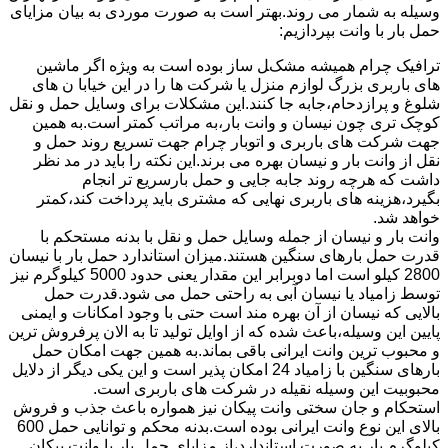
وسیله به شمار می روند.بهتر است به صورت موردی به بیان مزایای
حمل بار با وانت بپردازیم:
ترافیک چرام همیشه مشکل ساز بوده است به ویژه اگر ماشین
های باربری بزرگ لوازم منزل یا شرکت ها را در این خیابا ن های
شلوغ و پرازدحام،جابه جا کنند.این مشکلات برای وسایل حمل و نقل
کوچک تری چون نیسان و وانت بار،به مراتب کمتر است.به همین
جهت شرکت های باربری و اتوبار چرام جهت تسریع روند حمل و
نقل از وانت بار و نیسان بهره می برند.این نکته را باید در مد نظر
داشت که هرچه روند جابه جایی و حمل بارسریع تر انجام
بگیرد،هزینه های باربری نهایی که مشتری باید پرداخت کند،کمتر
خواهد شد.
وانت بار و نیسان از جمله وسایل حمل و نقل با بدنه مستحکم با
قدرت حمل بارهای سنگین هستند.میزان استاندارد حمل بار با نیسان
2800 کیلو است اما دوبرابر این مقدار یعنی حدود 5000 کیلوگرم نیز
توسط زامیاد یا نیسان آبی به راحتی حمل می شود.قدرت حمل
بالایی که نیسان از آن بهره مند است حتی با وجود امکانات و ایمنی
پایین این وسیله،باعث شده که از اوایل تولید تا به الان پرفروش ترین
و محبوب ترین وانت ایرانی باقی بماند.به همین جهت امکان حمل
بارهای سنگین با زامیاد 24 امکان پذیر است و این یکی دیگر از دلایل
محبوبیت این وسیله نقیله در شرکت های باربری است.
استحکام و جان سختی وانت پیکان نیز همواره باعث جذب و فروش
بالای این نوع وانت ایرانی بوده است.بدنه محکم و توانایی حمل 600
کیلوگرم بار به صورت استاندارد،از مزایای حمل بار با وانت پیکان