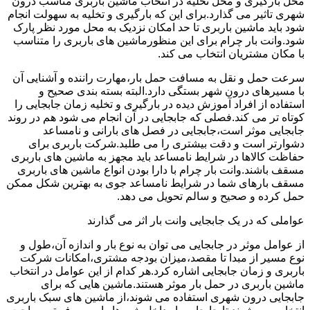
محل بارگیری و محل تخلیه در انتخاب ماشین باربری مناسب درون
شهری تاثیر می گذارد.برای این که بارگیری و تخلیه به سهولت انجام
شود باید ماشین باربری تا حد امکان نزدیک به محل مورد نظر پارک
شود.وانت بار چرام برای این منظورماشین های باربری را متناسب
با مکان مشتریان انتخاب می کند.
سرعت حمل و نقل به مسافت حمل بار،مهارت راننده و آشنایی آن
با مسیرهای درون شهر بستگی دارد.البته بسته بندی صحیح و
استفاده از افراد آموزش دیده در بارگیری و تخلیه زمان جابجایی را
کوتاه تر می کند.فصلی که جابجایی در آن انجام می شود هم در روند
جابجایی موثر است،جابجایی در فصل های بارانی و نامساعد
دشوارتر است و دقت بیشتری را می طلبد.شرکت باربری برای
حفاظت کالاها در شرایط نامساعد باید مجهز به ماشین های باربری
مسقف باشند.وانت بار چرام با دارا بودن انواع ماشین های باربری
مسقف بارهای شما در شرایط نامساعد جوی به بهترین شکل ممکن
حمل کرده و صحیح و سالم تحویل می دهد.
عواملی که در یک جابجایی وانت بار اثر می گذارند
از عوامل موثر در جابجایی می توان به نوع بار و اندازه آن،طول و
نوع مسیر از مبدا تا مقصد،میزان بودجه مشتری،امکانات شرکت
باربری و زمان جابجایی اشاره کرد.هر کدام از این عوامل در انتخاب
ماشین باربری در حمل بار موثر هستند.ماشین هایی که برای
جابجایی درون شهری استفاده می شوند،از ماشین های سبک باربری