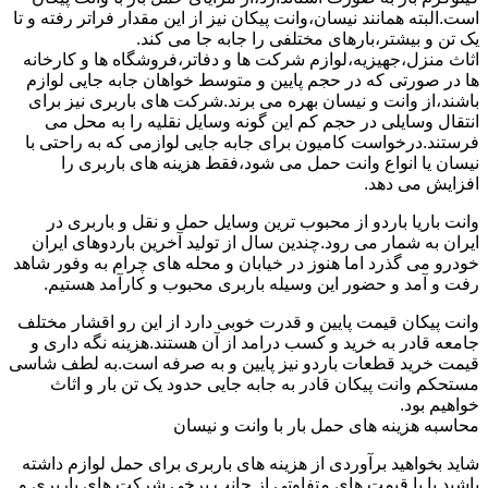
است.البته همانند نیسان،وانت پیکان نیز از این مقدار فراتر رفته و تا
یک تن و بیشتر،بارهای مختلفی را جابه جا می کند.
اثاث منزل،جهیزیه،لوازم شرکت ها و دفاتر،فروشگاه ها و کارخانه
ها در صورتی که در حجم پایین و متوسط خواهان جابه جایی لوازم
باشند،از وانت و نیسان بهره می برند.شرکت های باربری نیز برای
انتقال وسایلی در حجم کم این گونه وسایل نقلیه را به محل می
فرستند.درخواست کامیون برای جابه جایی لوازمی که به راحتی با
نیسان یا انواع وانت حمل می شود،فقط هزینه های باربری را
افزایش می دهد.
وانت باریا باردو از محبوب ترین وسایل حمل و نقل و باربری در
ایران به شمار می رود.چندین سال از تولید آخرین باردوهای ایران
خودرو می گذرد اما هنوز در خیابان و محله های چرام به وفور شاهد
رفت و آمد و حضور این وسیله باربری محبوب و کارآمد هستیم.
وانت پیکان قیمت پایین و قدرت خوبی دارد از این رو اقشار مختلف
جامعه قادر به خرید و کسب درامد از آن هستند.هزینه نگه داری و
قیمت خرید قطعات باردو نیز پایین و به صرفه است.به لطف شاسی
مستحکم وانت پیکان قادر به جابه جایی حدود یک تن بار و اثاث
خواهیم بود.
محاسبه هزینه های حمل بار با وانت و نیسان
شاید بخواهید برآوردی از هزینه های باربری برای حمل لوازم داشته
باشید یا با قیمت های متفاوتی از جانب برخی شرکت های باربری و