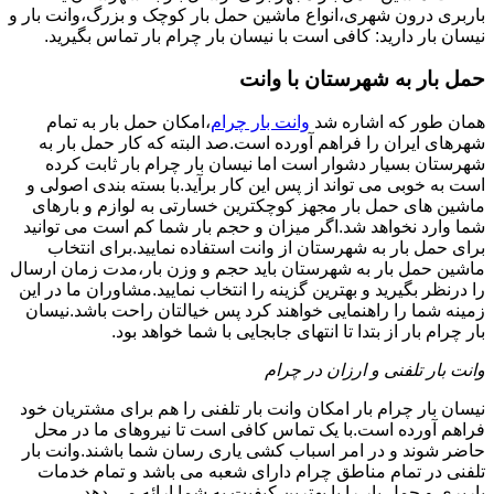
باربری درون شهری،انواع ماشین حمل بار کوچک و بزرگ،وانت بار و
نیسان بار دارید: کافی است با نیسان بار چرام بار تماس بگیرید.
حمل بار به شهرستان با وانت
همان طور که اشاره شد
وانت بار چرام
،امکان حمل بار به تمام
شهرهای ایران را فراهم آورده است.صد البته که کار حمل بار به
شهرستان بسیار دشوار است اما نیسان بار چرام بار ثابت کرده
است به خوبی می تواند از پس این کار برآید.با بسته بندی اصولی و
ماشین های حمل بار مجهز کوچکترین خسارتی به لوازم و بارهای
شما وارد نخواهد شد.اگر میزان و حجم بار شما کم است می توانید
برای حمل بار به شهرستان از وانت استفاده نمایید.برای انتخاب
ماشین حمل بار به شهرستان باید حجم و وزن بار،مدت زمان ارسال
را درنظر بگیرید و بهترین گزینه را انتخاب نمایید.مشاوران ما در این
زمینه شما را راهنمایی خواهند کرد پس خیالتان راحت باشد.نیسان
بار چرام بار از بتدا تا انتهای جابجایی با شما خواهد بود.
وانت بار تلفنی و ارزان در چرام
نیسان بار چرام بار امکان وانت بار تلفنی را هم برای مشتریان خود
فراهم آورده است.با یک تماس کافی است تا نیروهای ما در محل
حاضر شوند و در امر اسباب کشی یاری رسان شما باشند.وانت بار
تلفنی در تمام مناطق چرام دارای شعبه می باشد و تمام خدمات
باربری و حمل بار را با بهترین کیفیت به شما ارائه می دهد.