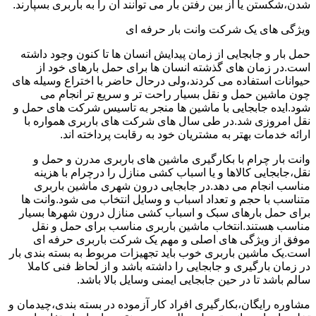
شدن،شکستن یا از بین رفتن بار می توانند آن را به باربری بسپارند.
ویژگی های یک شرکت وانت بار حرفه ای
حمل بار و جابجایی از زمان پیدایش انسان ها تا کنون وجود داشته
است.در زمان های گذشته انسان ها برای حمل بارهای خود از
حیوانات استفاده می کردند،ولی درحال حاضر با اختراع وسیله های
چون ماشین حمل و نقل بسیار راحت تر و سریع تر انجام می
شود.ایده جابجایی با ماشین ها منجر به تاسیس شرکت های حمل و
نقل امروزی شد.در طی سال های شرکت های باربری همواره با
ارائه خدمات بهتر به مشتریان خود به رقابت پرداخته اند.
وانت بار چرام با بکارگیری ماشین های باربری مدرن و حمل و
نقل،جابجایی کالاها و یا اسباب کشی منازل را درچرام با هزینه
مناسب انجام می دهد.در جابجایی درون شهری ماشین باربری
متناسب با حجم و تعداد اسباب و وسایل انتخاب می شود.وانت ها
برای حمل بارهای سبک و اسباب کشی منازل درون شهرها بسیار
مناسب هستند.انتخاب ماشین باربری مناسب برای حمل و نقل
موفق از ویژگی های اصلی و مهم یک شرکت باربری حرفه ای
است.یک ماشین باربری خوب باید تجهیزات مربوط به بسته بندی بار
در زمان بارگیری و جابجایی را داشته باشد و از لحاظ فنی کاملا
سالم باشد تا در حین جابجایی ایمنی وسایل بالا باشد.
مشاوره رایگان،بکارگیری افراد کار آزموده در بسته بندی،چیدمان و