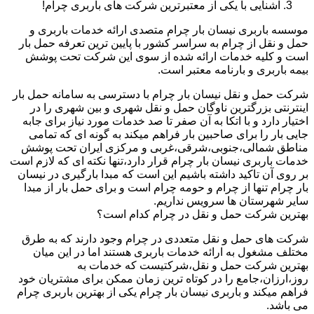
آشنایی با یکی از معتبرترین شرکت های باربری چرام!
موسسه باربری نیسان بار چرام متصدی ارائه خدمات باربری و
حمل و نقل از چرام به سراسر کشور با پایین ترین تعرفه حمل بار
است و کلیه خدمات ارائه شده از سوی این شرکت تحت پوشش
بیمه باربری و بارنامه معتبر است.
شرکت حمل و نقل نیسان بار چرام با دسترسی به سامانه حمل بار
اینترنتی بزرگترین ناوگان حمل و نقل شهری و بین شهری را در
اختیار دارد و با اتکا به آن صفر تا صد خدمات مورد نیاز برای جابه
جایی بار را برای صاحبین بار فراهم میکند به گونه ای که تمامی
مناطق شمالی،جنوبی،شرقی،غربی و مرکزی ایران تحت پوشش
خدمات باربری نیسان بار چرام قرار دارد،تنها نکته ای که لازم است
بر روی آن تاکید داشته باشیم این است که مبدا بارگیری در نیسان
بار چرام تنها از چرام و حومه چرام است و برای حمل بار از مبدا
سایر شهرستان ها سرویس نداریم.
بهترین شرکت حمل و نقل در چرام کدام است؟
شرکت های حمل و نقل متعددی در چرام وجود دارند که به طرق
مختلف مشغول به ارائه خدمات باربری هستند اما در این میان
بهترین شرکت حمل و نقل،شرکتیست که خدمات به
روز،ارزان،جامع را در کوتاه ترین زمان ممکن برای مشتریان خود
فراهم میکند و باربری نیسان بار چرام یکی از بهترین باربری چرام
می باشد.