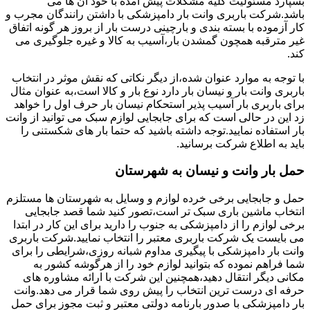
بسپارد مسئولیت کلیه مشکلات پیش آمده با خود آن ها می
باشد.شرکت باربری وانت بار دامپزشکی با داشتن رانندگان مجرب و
کار آزموده با بسته بندی و بارچینی درست بار از بروز هر گونه اتفاق
غیر مترقبه همچون گمشدن بار،آسیب به کالا و غیره جلوگیری می
کند.
با توجه به موارد عنوان شده،از دیگر نکاتی که نقش موثر در انتخاب
باربری وانت بار و نیسان بار دارد نوع بار و کالا است،به عنوان مثال
برای باربری بار آسیب پذیر استحکام نیسان بار حرف اول را خواهد
زد این در حالی است که برای جابجایی لوازم سبک می توانید از وانت
بار استفاده نمایید.توجه داشته باشید که حتما بار های شکستنی را
باید به اطلاع شرکت برسانید.
حمل بار وانت و نیسان به شهرستان
حمل و جابجایی برخی خرده لوازم و وسایل به شهرستان ها مستلزم
انتخاب ماشین باری سبک تر است،تصور کنید شما قصد جابجایی
برخی لوازم را از دامپزشکی به جنوب را دارید برای این کار در ابتدا
می بایست یک شرکت باربری معتبر را انتخاب نمایید.شرکت باربری
وانت بار دامپزشکی با پیگیری مداوم شبانه روزی،شرایطی را برای
شما فراهم نموده که بتوانید لوازم خود را از هرگوشه کشور به
مکانی دیگر انتقال دهید،همچنین این شرکت با ارائه مشاوره های
حرفه ای درست ترین انتخاب را پیش روی شما قرار می دهد.وانت
بار دامپزشکی با صدور بارنامه دولتی معتبر و ثبت مجوز برای حمل