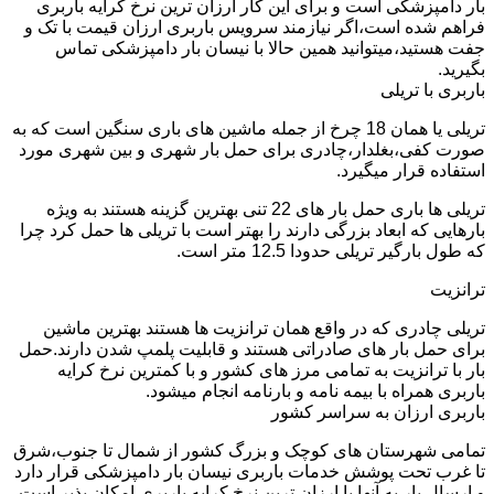
بار دامپزشکی است و برای این کار ارزان ترین نرخ کرایه باربری
فراهم شده است،اگر نیازمند سرویس باربری ارزان قیمت با تک و
جفت هستید،میتوانید همین حالا با نیسان بار دامپزشکی تماس
بگیرید.
باربری با تریلی
تریلی یا همان 18 چرخ از جمله ماشین های باری سنگین است که به
صورت کفی،بغلدار،چادری برای حمل بار شهری و بین شهری مورد
استفاده قرار میگیرد.
تریلی ها باری حمل بار های 22 تنی بهترین گزینه هستند به ویژه
بارهایی که ابعاد بزرگی دارند را بهتر است با تریلی ها حمل کرد چرا
که طول بارگیر تریلی حدودا 12.5 متر است.
ترانزیت
تریلی چادری که در واقع همان ترانزیت ها هستند بهترین ماشین
برای حمل بار های صادراتی هستند و قابلیت پلمپ شدن دارند.حمل
بار با ترانزیت به تمامی مرز های کشور و با کمترین نرخ کرایه
باربری همراه با بیمه نامه و بارنامه انجام میشود.
باربری ارزان به سراسر کشور
تمامی شهرستان های کوچک و بزرگ کشور از شمال تا جنوب،شرق
تا غرب تحت پوشش خدمات باربری نیسان بار دامپزشکی قرار دارد
و ارسال بار به آنها با ارزان ترین نرخ کرایه باربری امکان پذیر است.