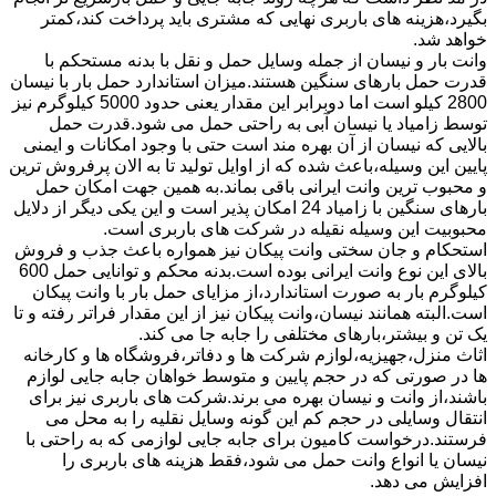
بگیرد،هزینه های باربری نهایی که مشتری باید پرداخت کند،کمتر
خواهد شد.
وانت بار و نیسان از جمله وسایل حمل و نقل با بدنه مستحکم با
قدرت حمل بارهای سنگین هستند.میزان استاندارد حمل بار با نیسان
2800 کیلو است اما دوبرابر این مقدار یعنی حدود 5000 کیلوگرم نیز
توسط زامیاد یا نیسان آبی به راحتی حمل می شود.قدرت حمل
بالایی که نیسان از آن بهره مند است حتی با وجود امکانات و ایمنی
پایین این وسیله،باعث شده که از اوایل تولید تا به الان پرفروش ترین
و محبوب ترین وانت ایرانی باقی بماند.به همین جهت امکان حمل
بارهای سنگین با زامیاد 24 امکان پذیر است و این یکی دیگر از دلایل
محبوبیت این وسیله نقیله در شرکت های باربری است.
استحکام و جان سختی وانت پیکان نیز همواره باعث جذب و فروش
بالای این نوع وانت ایرانی بوده است.بدنه محکم و توانایی حمل 600
کیلوگرم بار به صورت استاندارد،از مزایای حمل بار با وانت پیکان
است.البته همانند نیسان،وانت پیکان نیز از این مقدار فراتر رفته و تا
یک تن و بیشتر،بارهای مختلفی را جابه جا می کند.
اثاث منزل،جهیزیه،لوازم شرکت ها و دفاتر،فروشگاه ها و کارخانه
ها در صورتی که در حجم پایین و متوسط خواهان جابه جایی لوازم
باشند،از وانت و نیسان بهره می برند.شرکت های باربری نیز برای
انتقال وسایلی در حجم کم این گونه وسایل نقلیه را به محل می
فرستند.درخواست کامیون برای جابه جایی لوازمی که به راحتی با
نیسان یا انواع وانت حمل می شود،فقط هزینه های باربری را
افزایش می دهد.