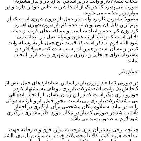
انتخاب نیسان بار و وانت بار بر اساس اندازه بار و نیاز مشتریان
صورت می پذیرد که هر یک از آن ها شرایط خاص خود را دارند و در
موارد زیر خلاصه می شوند:
معمولا بیشترین کاربرد وانت بار حمل بار درون شهری است که از
مهم ترین دلیل آن می توان به حجم کم بار درون شهری اشاره
کرد.وزن کم،حجم و ابعاد متناسب و مسافت های کوتاه از جمله
دلایلی است که وانت بار به عنوان وسیله حمل بار انتخاب می
شود.البته لازم به ذکر است که قیمت نرخ حمل بار به وسیله وانت
کمتر از نیسان است و همین امر سبب شده که معمولا افراد و
مشتریان برای جابجایی و باربری بین شهری وانت بار را انتخاب
نمایند.
نیسان بار
در صورتی که ابعاد و وزن بار بر اساس استاندارد های حمل بیش از
گنجایش یک وانت باشد،شرکت باربری موظف به پیشنهاد کردن
خودرو باری دیگر است که در این زمان نیسان بار انتخاب ایده آلی
می باشد.شرکت باربری می بایست مجوز حمل بار و بارنامه دولتی
را صادر نماید به علاوه مکان مشخصی برای بارگیری در اختیار
داشته باشد.در صورتی که بار در مکان مورد نظر مشتری بارگیری
شود لازم به صدور رسید می باشد.
چنانچه برخی مشتریان بدون توجه به موارد فوق و صرفا به جهت
پرداخت هزینه کمتر کالا یا محصولات خود را به ماشین باربری ناآشنا