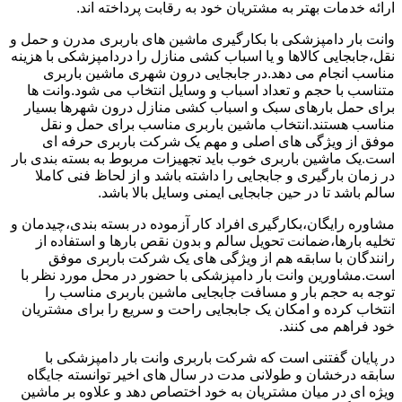
ارائه خدمات بهتر به مشتریان خود به رقابت پرداخته اند.
وانت بار دامپزشکی با بکارگیری ماشین های باربری مدرن و حمل و
نقل،جابجایی کالاها و یا اسباب کشی منازل را دردامپزشکی با هزینه
مناسب انجام می دهد.در جابجایی درون شهری ماشین باربری
متناسب با حجم و تعداد اسباب و وسایل انتخاب می شود.وانت ها
برای حمل بارهای سبک و اسباب کشی منازل درون شهرها بسیار
مناسب هستند.انتخاب ماشین باربری مناسب برای حمل و نقل
موفق از ویژگی های اصلی و مهم یک شرکت باربری حرفه ای
است.یک ماشین باربری خوب باید تجهیزات مربوط به بسته بندی بار
در زمان بارگیری و جابجایی را داشته باشد و از لحاظ فنی کاملا
سالم باشد تا در حین جابجایی ایمنی وسایل بالا باشد.
مشاوره رایگان،بکارگیری افراد کار آزموده در بسته بندی،چیدمان و
تخلیه بارها،ضمانت تحویل سالم و بدون نقص بارها و استفاده از
رانندگان با سابقه هم از ویژگی های یک شرکت باربری موفق
است.مشاورین وانت بار دامپزشکی با حضور در محل مورد نظر با
توجه به حجم بار و مسافت جابجایی ماشین باربری مناسب را
انتخاب کرده و امکان یک جابجایی راحت و سریع را برای مشتریان
خود فراهم می کنند.
در پایان گفتنی است که شرکت باربری وانت بار دامپزشکی با
سابقه درخشان و طولانی مدت در سال های اخیر توانسته جایگاه
ویژه ای در میان مشتریان به خود اختصاص دهد و علاوه بر ماشین