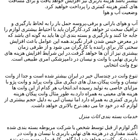
بیشتر باشد هزینه باربری نیز افزایش خواهد یافت و برای مسافت
های کمتر هزینه کمتری را پرداخت خواهید کرد.
وضعیت آب و هوا
آب و هوای بارانی و برفی،پروسه حمل بار را به لحاظ بارگیری و
ترافیک سخت تر خواهد کرد.کارگران باید با احتیاط بیشتری لوازم را
جابه جا کنند و بارگیری و بسته بندی آن ها باید به گونه ای باشد که
در معرض خیس شدن قرار نگیرند.همه این عوامل باعث افزایش
سختی کار برای راننده یا کارگران می شود و از طرفی زمان
بیشتری نیز از آن ها خواهد گرفت.در این شرایط افزایش هزینه های
باربری نهایی با وانت و نیسان در دامپزشکی امری طبیعی است.
نوع وانت انتخابی
تنوع وانت در چندسال خیر در ایران بیشتر شده است و جدا از وانت
نیسان و وانت پیکان،مدل های دیگری مثل وانت پراید و وانت پژو با
مزایای خاصی به تولید رسیده اند.انتخاب هر کدام از این وانت ها
هزینه های معینی به همراه دارد.به طور مثال وانت پیکان هزینه
باربری کمتری به همراه دارد اما نیسان آبی به دلیل حجم بیشتری از
لوازم که در خود جا می دهد،نرخ بالاتری خواهد داشت.
خدمات بسته بندی اثاث منزل
اگر لوازم از قبل توسط شخص یا شرکت مربوطه بسته بندی شده
باشند مقداری در هزینه های نهایی باربری با نیسان و وانت در
دامپزشکی کاسته خواهد شد.اما گاهی کارفرما پروسه بسته بندی