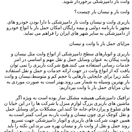
وانت بار دامپزشکی برخوردار شوید.
وانت بار و نیسان بار چیست؟
باربری وانت و نیسان وانت بار دامپزشکی با دارا بودن خودرو های
مجهز با بارنامه دولتی و بیمه رایگان امکان حمل بار با انواع خودرو
از دامپزشکی به سایر شهر های ایران را فراهم می نماید.
مزایای حمل بار با وانت و نیسان
باربری و اتوبارهای سطح دامپزشکی از انواع وانت مثل نیسان و
وانت پیکان به عنوان وسایل حمل و نقل مهم و اساسی در امر
خدمات رسانی استفاده می کنند.هیچ شرکت باربری را نمی توان
یافت که از انواع وانت در جهت ارائه خدمات و حمل و نقل استفاده
نکند زیرا برای جابجایی بارهایی با حجم کم و متوسط،نیسان و وانت
بار بهترین وسیله به شمار می روند.بهتر است به صورت موردی به
بیان مزایای حمل بار با وانت بپردازیم:
ترافیک دامپزشکی همیشه مشکل ساز بوده است به ویژه اگر
ماشین های باربری بزرگ لوازم منزل یا شرکت ها را در این خیابا ن
های شلوغ و پرازدحام،جابه جا کنند.این مشکلات برای وسایل حمل
و نقل کوچک تری چون نیسان و وانت بار،به مراتب کمتر است.به
همین جهت شرکت های باربری و اتوبار دامپزشکی جهت تسریع
روند حمل و نقل از وانت بار و نیسان بهره می برند.این نکته را باید
در مد نظر داشت که هرچه روند جابه جایی و حمل بارسریع تر انجام