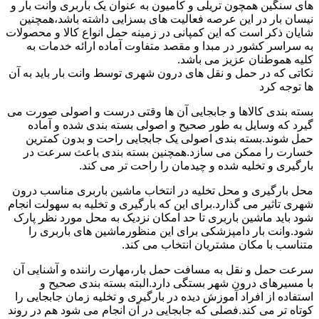
های سنگین همچون تریلی و کامیون به عنوان یک باربری وانت بار و
نیسان بار در این عرصه فعالیت های بسزایی داشته باشد،همچنین
شایان ذکر است که این کمپانی در زمینه حمل انواع کالا و محصولات
به سراسر کشور در مبدا و مقصد متفاوت آماده ارائه خدمات به
کلیه هموطنان عزیز می باشد.
نکاتی که در حمل و نقل های درون شهری توسط وانت بار باید به آن
ها توجه کرد
بسته بندی کالاها و جابجایی آن ها وقتی درست و اصولی صورت می
گیرد که وسایل به طور صحیح و اصولی بسته بندی شده و آماده
حمل شوند.بسته بندی اصولی یک جابجایی راحت و بدون کمترین
خسارت را ممکن می سازد.همچنین بسته بندی باعث سرعت در
بارگیری و تخلیه شده و چیدمان را راحت تر می کند.
محل بارگیری و محل تخلیه در انتخاب ماشین باربری مناسب درون
شهری تاثیر می گذارد.برای این که بارگیری و تخلیه به سهولت انجام
شود باید ماشین باربری تا حد امکان نزدیک به محل مورد نظر پارک
شود.وانت بار دامپزشکی برای این منظورماشین های باربری را
متناسب با مکان مشتریان انتخاب می کند.
سرعت حمل و نقل به مسافت حمل بار،مهارت راننده و آشنایی آن
با مسیرهای درون شهر بستگی دارد.البته بسته بندی صحیح و
استفاده از افراد آموزش دیده در بارگیری و تخلیه زمان جابجایی را
کوتاه تر می کند.فصلی که جابجایی در آن انجام می شود هم در روند