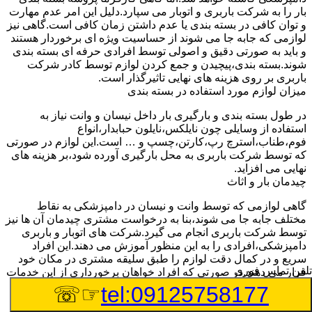
بار را به شرکت باربری و اتوبار می سپارد.دلیل این امر عدم مهارت
و توان کافی در بسته بندی یا عدم داشتن زمان کافی است.گاهی نیز
لوازمی که جابه جا می شوند از حساسیت ویژه ای برخوردار هستند
و باید به صورتی دقیق و اصولی توسط افرادی حرفه ای بسته بندی
شوند.بسته بندی،پیچیدن و جمع کردن لوازم توسط کادر شرکت
باربری بر روی هزینه های نهایی تاثیرگذار است.
میزان لوازم مورد استفاده در بسته بندی
در طول بسته بندی و بارگیری بار داخل نیسان و وانت نیاز به
استفاده از وسایلی چون نایلکس،نایلون حبابدار،انواع
فوم،طناب،استرچ رپ،کارتن،چسپ و … است.این لوازم در صورتی
که توسط شرکت باربری به محل بارگیری آورده شود،بر هزینه های
نهایی می افزاید.
چیدمان بار و اثاث
گاهی لوازمی که توسط وانت و نیسان در دامپزشکی به نقاط
مختلف جابه جا می شوند،بنا به درخواست مشتری چیدمان آن ها نیز
توسط شرکت باربری انجام می گیرد.شرکت های اتوبار و باربری
دامپزشکی،افرادی را به این منظور آموزش می دهند.این افراد
سریع و در کمال دقت لوازم را طبق سلیقه مشتری در مکان خود
تلفن تماس فوری
قرار می دهند.در صورتی که افراد خواهان برخورداری از این خدمات
باشند،باید هزینه های باربری بیشتری پرداخت کنند.
☞☏
tel:09125758177
تعداد کارگران درخواستی