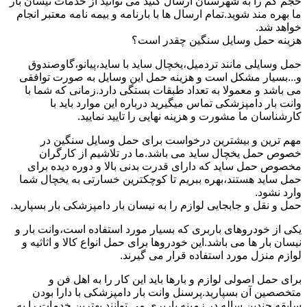
حجم کم را به شهرستان ارسال کنید می توانید از خدمات نیسان بار
ما بهره مند شوید.تمام ارسال ها با بارنامه و بیمه نامه معتبر انجام
خواهد شد.
هزینه حمل وسایل سنگین چقدر است؟
حمل وسایلی مانند تردمیل،یخچال ساید با ساید،پیانو،گاوصندوق
و...بسیار مشکل است و هزینه حمل این وسایل به صورت توافقی
می باشد و معمولا به تعداد طبقات بستگی دارد.زمانی که شما با
وانت بار دامپزشکی تماس میگیرید درباره این موارد باید با
کارشناسان ما مشورت و هزینه نهایی را تایید نمایید.
مهم ترین و بیشترین درخواست برای حمل وسایل سنگین در
خصوص حمل یخچال ساید می باشد.ما در تلاشیم از کارگران
مخصوص حمل ساید که دارای قدرت بدنی بالا و دوره دیده برای
حمل ساید هستند،بهره ببریم تا کوچکترین خسارتی به یخچال شما
وارد نشود.
حمل و نقل و جابجایی لوازم را به نیسان بار دامپزشکی بار بسپارید.
یکی از خودروهای باربری که بسیار مورد استفاده است،وانت بار و
نیسان بار ها می باشد.این خودروها برای حمل انواع کالا و اثاثیه و
لوازم منزل مورد استفاده قرار می گیرند.
برای حمل اصولی لوازم و بارها باید این کار را به اهل فن و
متخصصین آن بسپارید.پرسنل وانت بار دامپزشکی با دارا بودن
سابقه چندین ساله در زمینه باربری می توانند بهترین خدمات را به