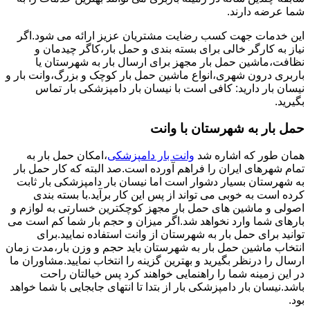
شما عرضه دارند.
این خدمات جهت کسب رضایت مشتریان عزیز ارائه می شود.اگر
نیاز به کارگر خالی برای بسته بندی و حمل بار،کاگر چیدمان و
نظافت،ماشین حمل بار مجهز برای ارسال بار به شهرستان یا
باربری درون شهری،انواع ماشین حمل بار کوچک و بزرگ،وانت بار و
نیسان بار دارید: کافی است با نیسان بار دامپزشکی بار تماس
بگیرید.
حمل بار به شهرستان با وانت
همان طور که اشاره شد
وانت بار دامپزشکی
،امکان حمل بار به
تمام شهرهای ایران را فراهم آورده است.صد البته که کار حمل بار
به شهرستان بسیار دشوار است اما نیسان بار دامپزشکی بار ثابت
کرده است به خوبی می تواند از پس این کار برآید.با بسته بندی
اصولی و ماشین های حمل بار مجهز کوچکترین خسارتی به لوازم و
بارهای شما وارد نخواهد شد.اگر میزان و حجم بار شما کم است می
توانید برای حمل بار به شهرستان از وانت استفاده نمایید.برای
انتخاب ماشین حمل بار به شهرستان باید حجم و وزن بار،مدت زمان
ارسال را درنظر بگیرید و بهترین گزینه را انتخاب نمایید.مشاوران ما
در این زمینه شما را راهنمایی خواهند کرد پس خیالتان راحت
باشد.نیسان بار دامپزشکی بار از بتدا تا انتهای جابجایی با شما خواهد
بود.