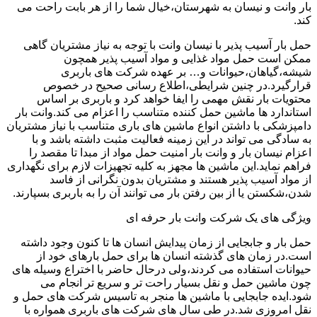
بار وانت و نیسان به شهرستان،خیال شما را از هر بابت راحت می
کند.
حمل بار آسیب پذیر با نیسان وانت با توجه به نیاز مشتریان گاهی
ممکن است حمل مواد غذایی و مواد آسیب پذیر همچون
شیشه،گیاهان،حیوانات و… بر عهده شرکت های باربری
قرارگیرد.در چنین شرایطی،اطلاع رسانی صحیح در خصوص
محتویات بار نقش مهمی را ایفا خواهد کرد و باربری بر اساس
استاندارد ها ماشین حمل کننده متناسب را اعزام می کند.وانت بار
دامپزشکی با داشتن انواع ماشین های باری متناسب با نیاز مشتریان
به سادگی می تواند در این زمینه فعالیت مثبت داشته باشد و با
اعزام نیسان بار و وانت بار امنیت حمل مواد از مبدا تا مقصد را
فراهم نماید.این ماشین ها مجهز به کلیه تجهیزات لازم برای نگهداری
از مواد آسیب پذیر هستند و مشتریان بدون نگرانی از فاسد
شدن،شکستن یا از بین رفتن بار می توانند آن را به باربری بسپارند.
ویژگی های یک شرکت وانت بار حرفه ای
حمل بار و جابجایی از زمان پیدایش انسان ها تا کنون وجود داشته
است.در زمان های گذشته انسان ها برای حمل بارهای خود از
حیوانات استفاده می کردند،ولی درحال حاضر با اختراع وسیله های
چون ماشین حمل و نقل بسیار راحت تر و سریع تر انجام می
شود.ایده جابجایی با ماشین ها منجر به تاسیس شرکت های حمل و
نقل امروزی شد.در طی سال های شرکت های باربری همواره با