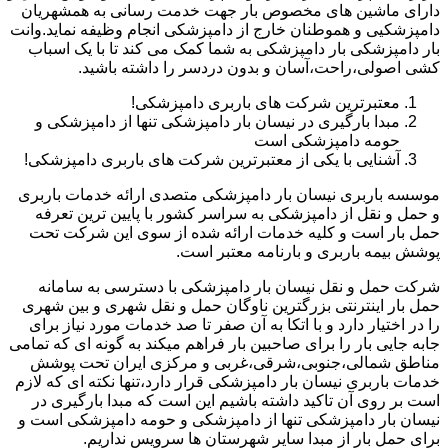
دارای ماشین های مخصوص بار جهت خدمت رسانی به همشهریان
دامپزشکیی و هموطنان خارج از دامپزشکی انجام وظیفه نماید.وانت
بار دامپزشکی بار دامپزشکی به شما کمک می کند تا با یک اسباب
کشی اصولی،راحت،آسان و بدون دردسر را داشته باشید.
معتبرترین شرکت های باربری دامپزشکی!
مبدا بارگیری در نیسان بار دامپزشکی تنها از دامپزشکی و
حومه دامپزشکی است
آشنایی با یکی از معتبرترین شرکت های باربری دامپزشکی!
موسسه باربری نیسان بار دامپزشکی متصدی ارائه خدمات باربری
و حمل و نقل از دامپزشکی به سراسر کشور با پایین ترین تعرفه
حمل بار است و کلیه خدمات ارائه شده از سوی این شرکت تحت
پوشش بیمه باربری و بارنامه معتبر است.
شرکت حمل و نقل نیسان بار دامپزشکی با دسترسی به سامانه
حمل بار اینترنتی بزرگترین ناوگان حمل و نقل شهری و بین شهری
را در اختیار دارد و با اتکا به آن صفر تا صد خدمات مورد نیاز برای
جابه جایی بار را برای صاحبین بار فراهم میکند به گونه ای که تمامی
مناطق شمالی،جنوبی،شرقی،غربی و مرکزی ایران تحت پوشش
خدمات باربری نیسان بار دامپزشکی قرار دارد،تنها نکته ای که لازم
است بر روی آن تاکید داشته باشیم این است که مبدا بارگیری در
نیسان بار دامپزشکی تنها از دامپزشکی و حومه دامپزشکی است و
برای حمل بار از مبدا سایر شهرستان ها سرویس نداریم.