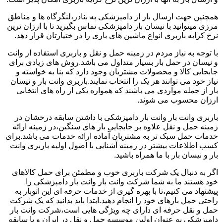
همچنین جهت ارسال بار از دامپزشکی به بنادر،لنگرگاه ها و مناطق
مرزی میتوانید با نیسان بار دامپزشکی تماس بگیرید تا با ارزان ترین
نرخ کرایه باربری انواع ماشین های باری را در ختیارتان قرار دهد.
با توجه به نیاز مردم در زمینه حمل و نقل و باربری استفاده از وانت
و نیسان در حمل بار بسیار متداول می باشد.روش های زیادی برای
جابجایی کالا و محصولات مشتریان وجود دارد که بنا به خواسته و
نیاز خود می توانند هر یک را انتخاب نمایند.باربری وانت بار و نیسان
بار از جمله مواردی می باشند که همواره یکی از راه های انتخابی
ارزان محسوب می شوند.
باربری وانت بار وانت بار دامپزشکی با داشتن سابقه درخشان در
زمینه حمل و نقل علاوه بر جابجایی بار های سنگین،در زمینه ارائه
خدمات حمل سبک تر به مشتریان آماده ارائه خدمات می باشد.برای
کسب اطلاعات بیشتر در زمینه آشنایی با اصول اولیه باربری وانت
بار و نیسان بار با ما همراه باشید.
اگر به دنبال یک شرکت باربری خوب و مطمئن برای حمل کالاهای
خود هستند ما به شما شرکت وانت بار وانت بار دامپزشکی را
پیشنهاد می کنیم،تا با بهره گیری از خدمات حرفه ای این اتوبار به
راحتی حمل بارهای خود را انجام دهید.ابتدا باید بدانید که یک شرکت
حمل و نقل حرفه ای دارای چه ویژگی هایی است،شرکت وانت بار
دامپزشکی به عنوان اولین موسسه حمل و نقل در ایران و با سابقه