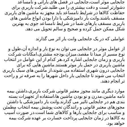
جابجایی موثر است،جابجایی در فصل های بارانی و نامساعد
دشوارتر است و دقت بیشتری را می طلبد.شرکت باربری برای
حفاظت کالاها در شرایط نامساعد باید مجهز به ماشین های باربری
مسقف باشند.وانت بار دامپزشکی با دارا بودن انواع ماشین های
باربری مسقف بارهای شما در شرایط نامساعد جوی به بهترین
شکل ممکن حمل کرده و صحیح و سالم تحویل می دهد.
عواملی که در یک جابجایی وانت بار اثر می گذارند
از عوامل موثر در جابجایی می توان به نوع بار و اندازه آن،طول و
نوع مسیر از مبدا تا مقصد،میزان بودجه مشتری،امکانات شرکت
باربری و زمان جابجایی اشاره کرد.هر کدام از این عوامل در انتخاب
ماشین باربری در حمل بار موثر هستند.ماشین هایی که برای
جابجایی درون شهری استفاده می شوند،از ماشین های سبک باربری
انتخاب می شوند تا جابجایی بار داخل شهرها را به صرفه تر و راحت
تر انجام دهند.
موارد دیگری مانند مجوز معتبر قانونی شرکت باربری،داشتن بیمه
نامه ماشین،مدرن و نو بودن ماشین ها،استفاده از تجهیزات بسته
بندی هم در جابجایی تاثیر می گذارند.وانت بار دامپزشکی با داشتن
مجوزهای معتبر قانونی و رانندگان تحت پوشش بیمه انتخاب مطمئن
و مناسب برای جابجایی بارها و کالاهای شما است.در صورت آسیب
به کالاها در زمان جابجایی پرداخت خسارت بر عهده شرکت بیمه
خواهد بود.