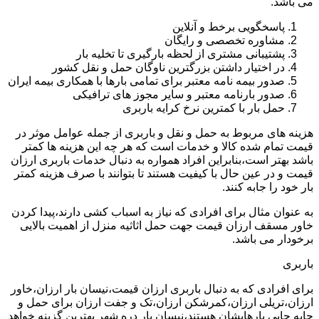
می باشد.
پاسخگویی برخط و آنلاین
مشاوره تخصصی و رایگان
پشتیبانی مشتری از لحظه بارگیری تا تخلیه بار
در اختیار داشتن بزرگترین ناوگان حمل و نقل کشور
صدور بیمه نامه معتبر برای تمامی بارها با همکاری بیمه ایران
صدور بارنامه معتبر و سایر مجوز های ترافیکی
حمل بار با کمترین نرخ کرایه باربری
هزینه های مربوط به حمل و نقل و باربری از جمله عوامل موثر در
قیمت تمام شده کالا و خدمات است که هر چه این هزینه ها کمتر
باشد بهتر است،بنابراین افراد همواره به دنبال خدمات باربری ارزان
قیمت و در عین حال با کیفیت هستند تا بتوانند با صرف هزینه کمتر
بار خود را جابه کنند.
به عنوان مثال برای افرادی که نیاز به اسباب کشی دارند،پیدا کردن
خاور مسقف ارزان قیمت جهت حمل اثاثیه منزل از اهمیت بالایی
برخودار می باشد.
باربری
برای افرادی که به دنبال باربری ارزان قیمت،نیسان بار ارزان،خاور
ارزان،تریلی ارزان،کمرشکن ارزان،تک و جفت ارزان برای حمل و
جابه جایی بارهایشان هستند،نیسان بار دره شهر بهترین گزینه خواهد