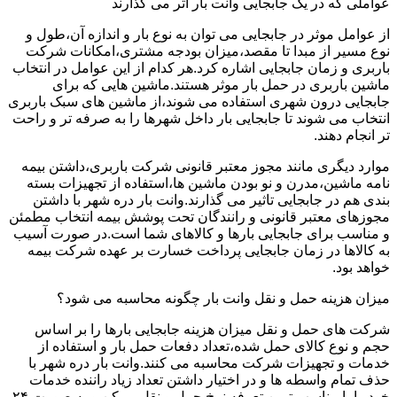
عواملی که در یک جابجایی وانت بار اثر می گذارند
از عوامل موثر در جابجایی می توان به نوع بار و اندازه آن،طول و
نوع مسیر از مبدا تا مقصد،میزان بودجه مشتری،امکانات شرکت
باربری و زمان جابجایی اشاره کرد.هر کدام از این عوامل در انتخاب
ماشین باربری در حمل بار موثر هستند.ماشین هایی که برای
جابجایی درون شهری استفاده می شوند،از ماشین های سبک باربری
انتخاب می شوند تا جابجایی بار داخل شهرها را به صرفه تر و راحت
تر انجام دهند.
موارد دیگری مانند مجوز معتبر قانونی شرکت باربری،داشتن بیمه
نامه ماشین،مدرن و نو بودن ماشین ها،استفاده از تجهیزات بسته
بندی هم در جابجایی تاثیر می گذارند.وانت بار دره شهر با داشتن
مجوزهای معتبر قانونی و رانندگان تحت پوشش بیمه انتخاب مطمئن
و مناسب برای جابجایی بارها و کالاهای شما است.در صورت آسیب
به کالاها در زمان جابجایی پرداخت خسارت بر عهده شرکت بیمه
خواهد بود.
میزان هزینه حمل و نقل وانت بار چگونه محاسبه می شود؟
شرکت های حمل و نقل میزان هزینه جابجایی بارها را بر اساس
حجم و نوع کالای حمل شده،تعداد دفعات حمل بار و استفاده از
خدمات و تجهیزات شرکت محاسبه می کنند.وانت بار دره شهر با
حذف تمام واسطه ها و در اختیار داشتن تعداد زیاد راننده خدمات
خود را با مناسب ترین تعرفه نرخ حمل و نقل ممکن و به صورت ۲۴