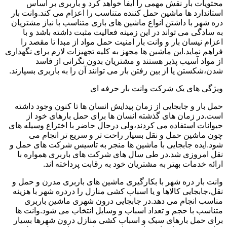
محتویات بار نقش مهمی را ایفا خواهد کرد و باربری بر اساس
استاندارد ها ماشین حمل کننده متناسب را اعزام می کند.وانت بار
دره شهر با داشتن انواع ماشین های باری متناسب با نیاز مشتریان
به سادگی می تواند در این زمینه فعالیت مثبت داشته باشد و با
اعزام نیسان بار و وانت بار امنیت حمل مواد از مبدا تا مقصد را
فراهم نماید.این ماشین ها مجهز به کلیه تجهیزات لازم برای نگهداری
از مواد آسیب پذیر هستند و مشتریان بدون نگرانی از فاسد
شدن،شکستن یا از بین رفتن بار می توانند آن را به باربری بسپارند.
ویژگی های یک شرکت وانت بار حرفه ای
حمل بار و جابجایی از زمان پیدایش انسان ها تا کنون وجود داشته
است.در زمان های گذشته انسان ها برای حمل بارهای خود از
حیوانات استفاده می کردند،ولی درحال حاضر با اختراع وسیله های
چون ماشین حمل و نقل بسیار راحت تر و سریع تر انجام می
شود.ایده جابجایی با ماشین ها منجر به تاسیس شرکت های حمل و
نقل امروزی شد.در طی سال های شرکت های باربری همواره با
ارائه خدمات بهتر به مشتریان خود به رقابت پرداخته اند.
وانت بار دره شهر با بکارگیری ماشین های باربری مدرن و حمل و
نقل،جابجایی کالاها و یا اسباب کشی منازل را دردره شهر با هزینه
مناسب انجام می دهد.در جابجایی درون شهری ماشین باربری
متناسب با حجم و تعداد اسباب و وسایل انتخاب می شود.وانت ها
برای حمل بارهای سبک و اسباب کشی منازل درون شهرها بسیار