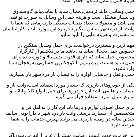
هزینه حمل وسایل سنگین چقدر است؟
حمل وسایلی مانند تردمیل،یخچال ساید با ساید،پیانو،گاوصندوق
و...بسیار مشکل است و هزینه حمل این وسایل به صورت توافقی
می باشد و معمولا به تعداد طبقات بستگی دارد.زمانی که شما با
وانت بار دره شهر تماس میگیرید درباره این موارد باید با کارشناسان
ما مشورت و هزینه نهایی را تایید نمایید.
مهم ترین و بیشترین درخواست برای حمل وسایل سنگین در
خصوص حمل یخچال ساید می باشد.ما در تلاشیم از کارگران
مخصوص حمل ساید که دارای قدرت بدنی بالا و دوره دیده برای
حمل ساید هستند،بهره ببریم تا کوچکترین خسارتی به یخچال شما
وارد نشود.
حمل و نقل و جابجایی لوازم را به نیسان بار دره شهر بار بسپارید.
یکی از خودروهای باربری که بسیار مورد استفاده است،وانت بار و
نیسان بار ها می باشد.این خودروها برای حمل انواع کالا و اثاثیه و
لوازم منزل مورد استفاده قرار می گیرند.
برای حمل اصولی لوازم و بارها باید این کار را به اهل فن و
متخصصین آن بسپارید.پرسنل وانت بار دره شهر با دارا بودن سابقه
چندین ساله در زمینه باربری می توانند بهترین خدمات را به شما
عرضه دارند.
این خدمات جهت کسب رضایت مشتریان عزیز ارائه می شود.اگر