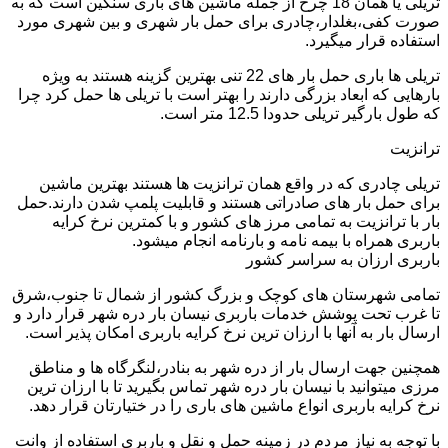
تریلی یا همان 18 چرخ از جمله ماشین های باری سنگین است که به
صورت کفی،بغلدار،چادری برای حمل بار شهری و بین شهری مورد
استفاده قرار میگیرد.
تریلی ها باری حمل بار های 22 تنی بهترین گزینه هستند به ویژه
بارهایی که ابعاد بزرگی دارند را بهتر است با تریلی ها حمل کرد چرا
که طول بارگیر تریلی حدودا 12.5 متر است.
ترانزیت
تریلی چادری که در واقع همان ترانزیت ها هستند بهترین ماشین
برای حمل بار های صادراتی هستند و قابلیت پلمپ شدن دارند.حمل
بار با ترانزیت به تمامی مرز های کشور و با کمترین نرخ کرایه
باربری همراه با بیمه نامه و بارنامه انجام میشود.
باربری ارزان به سراسر کشور
تمامی شهرستان های کوچک و بزرگ کشور از شمال تا جنوب،شرق
تا غرب تحت پوشش خدمات باربری نیسان بار دره شهر قرار دارد و
ارسال بار به آنها با ارزان ترین نرخ کرایه باربری امکان پذیر است.
همچنین جهت ارسال بار از دره شهر به بنادر،لنگرگاه ها و مناطق
مرزی میتوانید با نیسان بار دره شهر تماس بگیرید تا با ارزان ترین
نرخ کرایه باربری انواع ماشین های باری را در ختیارتان قرار دهد.
با توجه به نیاز مردم در زمینه حمل و نقل و باربری استفاده از وانت