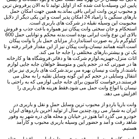
پایین این وسیله،باعث شده که از اوایل تولید تا به الان پرفروش ترین
و محبوب ترین وانت ایرانی باقی بماند.به همین جهت امکان حمل
بارهای سنگین با زامیاد 24 امکان پذیر است و این یکی دیگر از دلایل
محبوبیت این وسیله نقیله در شرکت های باربری است.
استحکام و جان سختی وانت پیکان نیز همواره باعث جذب و فروش
بالای این نوع وانت ایرانی بوده است.بدنه محکم و توانایی حمل 600
کیلوگرم بار به صورت استاندارد،از مزایای حمل بار با وانت پیکان
است.البته همانند نیسان،وانت پیکان نیز از این مقدار فراتر رفته و تا
یک تن و بیشتر،بارهای مختلفی را جابه جا می کند.
اثاث منزل،جهیزیه،لوازم شرکت ها و دفاتر،فروشگاه ها و کارخانه
ها در صورتی که در حجم پایین و متوسط خواهان جابه جایی لوازم
باشند،از وانت و نیسان بهره می برند.شرکت های باربری نیز برای
انتقال وسایلی در حجم کم این گونه وسایل نقلیه را به محل می
فرستند.درخواست کامیون برای جابه جایی لوازمی که به راحتی با
نیسان یا انواع وانت حمل می شود،فقط هزینه های باربری را
افزایش می دهد.
وانت باریا باردو از محبوب ترین وسایل حمل و نقل و باربری در
ایران به شمار می رود.چندین سال از تولید آخرین باردوهای ایران
خودرو می گذرد اما هنوز در خیابان و محله های دره شهر به وفور
شاهد رفت و آمد و حضور این وسیله باربری محبوب و کارآمد
هستیم.
وانت پیکان قیمت پایین و قدرت خوبی دارد از این رو اقشار مختلف