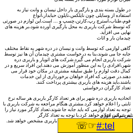
در طول بسته بندی و بارگیری بار داخل نیسان و وانت نیاز به
استفاده از وسایلی چون نایلکس،نایلون حبابدار،انواع
فوم،طناب،استرچ رپ،کارتن،چسپ و … است.این لوازم در صورتی
که توسط شرکت باربری به محل بارگیری آورده شود،بر هزینه های
نهایی می افزاید.
چیدمان بار و اثاث
گاهی لوازمی که توسط وانت و نیسان در دره شهر به نقاط مختلف
جابه جا می شوند،بنا به درخواست مشتری چیدمان آن ها نیز توسط
شرکت باربری انجام می گیرد.شرکت های اتوبار و باربری دره
شهر،افرادی را به این منظور آموزش می دهند.این افراد سریع و در
کمال دقت لوازم را طبق سلیقه مشتری در مکان خود قرار می
دهند.در صورتی که افراد خواهان برخورداری از این خدمات
باشند،باید هزینه های باربری بیشتری پرداخت کنند.
تعداد کارگران درخواستی
اتحادیه باربری دره شهر برای هر تعداد کارگر باربری هر ساله نرخ
ثابتی را اعلام خواهد کرد.مشتری هنگام مراجعه به شرکت باربری با
توجه به تعداد لوازمی که باید جابه جا شوند،تعداد کارگر مورد نیاز را
به شرکت اعلام خواهد کرد.با توجه به تعداد کارگر
تلفن تماس فوری
درخواستی،قسمتی از هزینه های نهایی باربری مشخص خواهد شد.
☞☏
tel:#
زمان اتمام کار