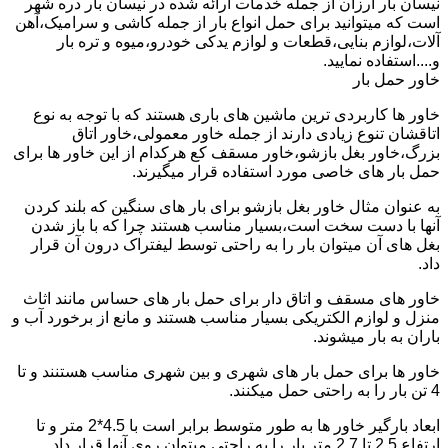
نیسان بار ارزان از جمله خدمات ارائه شده در نیسان بار دره شهر
است که میتوانید برای حمل انواع بار از جمله کاشی و سرامیک،آهن
آلات،لوازم بنایی،قطعات و لوازم یدکی خودرو،میوه و تره بار
و....استفاده نمایید.
خاور حمل بار
خاور ها کاربردی ترین ماشین های باری هستند که با توجه به نوع
اتاقشان تنوع زیادی دارند از جمله خاور معمولی،خاور اتاق
بزرگ،خاور بغل بازشو،خاور مسقف کع هرکدام از این خاور ها برای
حمل بار های خاصی مورد استفاده قرار میگیرند.
به عنوان مثال خاور بغل بازشو برای بار های سنگین که بلند کردن
آنها با دست سخت است،بسیار مناسب هستند چرا که با باز شدن
بغل های آن میتوان بار را به راحتی توسط لیفتراک درون آن قرار
داد.
خاور های مسقف و اتاق دار برای حمل بار های حساس مانند اثاث
منزل و لوازم الکتریکی بسیار مناسب هستند و مانع از برخورد آب و
باران به بار میشوند.
خاور ها برای حمل بار های شهری و بین شهری مناسب هستنند و تا
4 تن بار را به راحتی حمل میکنند.
ابعاد بارگیر خاور ها به طور متوسط برابر است با 4.5*2 متر و تا
ارتفاع 2.5 تا 2.7 متر بار را به راحتی میتوان روی آنها قرار داد.