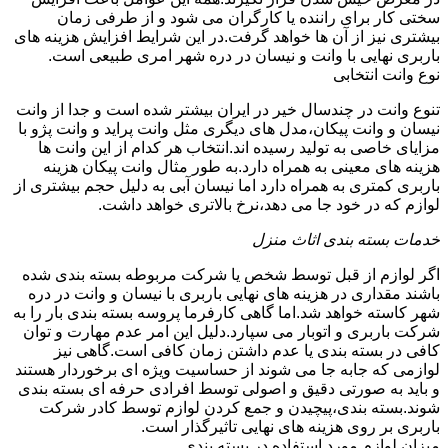
سختی کار برای راننده یا کارگران می شود و از طرفی زمان
بیشتری نیز از آن ها خواهد گرفت.در این شرایط افزایش هزینه های
باربری نهایی با وانت و نیسان در دره شهر امری طبیعی است.
نوع وانت انتخابی
تنوع وانت در چندسال خیر در ایران بیشتر شده است و جدا از وانت
نیسان و وانت پیکان،مدل های دیگری مثل وانت پراید و وانت پژو با
مزایای خاصی به تولید رسیده اند.انتخاب هر کدام از این وانت ها
هزینه های معینی به همراه دارد.به طور مثال وانت پیکان هزینه
باربری کمتری به همراه دارد اما نیسان آبی به دلیل حجم بیشتری از
لوازم که در خود جا می دهد،نرخ بالاتری خواهد داشت.
خدمات بسته بندی اثاث منزل
اگر لوازم از قبل توسط شخص یا شرکت مربوطه بسته بندی شده
باشند مقداری در هزینه های نهایی باربری با نیسان و وانت در دره
شهر کاسته خواهد شد.اما گاهی کارفرما پروسه بسته بندی بار را به
شرکت باربری و اتوبار می سپارد.دلیل این امر عدم مهارت و توان
کافی در بسته بندی یا عدم داشتن زمان کافی است.گاهی نیز
لوازمی که جابه جا می شوند از حساسیت ویژه ای برخوردار هستند
و باید به صورتی دقیق و اصولی توسط افرادی حرفه ای بسته بندی
شوند.بسته بندی،پیچیدن و جمع کردن لوازم توسط کادر شرکت
باربری بر روی هزینه های نهایی تاثیرگذار است.
میزان لوازم مورد استفاده در بسته بندی