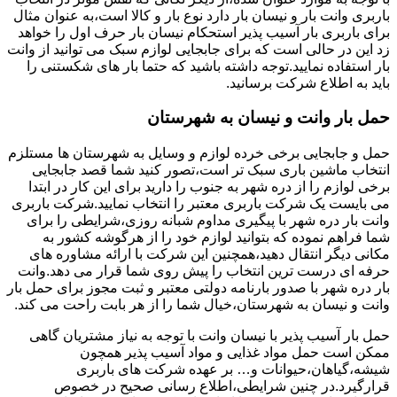
باربری وانت بار و نیسان بار دارد نوع بار و کالا است،به عنوان مثال
برای باربری بار آسیب پذیر استحکام نیسان بار حرف اول را خواهد
زد این در حالی است که برای جابجایی لوازم سبک می توانید از وانت
بار استفاده نمایید.توجه داشته باشید که حتما بار های شکستنی را
باید به اطلاع شرکت برسانید.
حمل بار وانت و نیسان به شهرستان
حمل و جابجایی برخی خرده لوازم و وسایل به شهرستان ها مستلزم
انتخاب ماشین باری سبک تر است،تصور کنید شما قصد جابجایی
برخی لوازم را از دره شهر به جنوب را دارید برای این کار در ابتدا
می بایست یک شرکت باربری معتبر را انتخاب نمایید.شرکت باربری
وانت بار دره شهر با پیگیری مداوم شبانه روزی،شرایطی را برای
شما فراهم نموده که بتوانید لوازم خود را از هرگوشه کشور به
مکانی دیگر انتقال دهید،همچنین این شرکت با ارائه مشاوره های
حرفه ای درست ترین انتخاب را پیش روی شما قرار می دهد.وانت
بار دره شهر با صدور بارنامه دولتی معتبر و ثبت مجوز برای حمل بار
وانت و نیسان به شهرستان،خیال شما را از هر بابت راحت می کند.
حمل بار آسیب پذیر با نیسان وانت با توجه به نیاز مشتریان گاهی
ممکن است حمل مواد غذایی و مواد آسیب پذیر همچون
شیشه،گیاهان،حیوانات و… بر عهده شرکت های باربری
قرارگیرد.در چنین شرایطی،اطلاع رسانی صحیح در خصوص