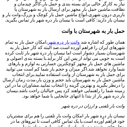
نیاز به کارگر خالی برای بسته بندی و حمل بار،کاگر چیدمان و
نظافت،ماشین حمل بار مجهز برای ارسال بار به شهرستان یا
باربری درون شهری،انواع ماشین حمل بار کوچک و بزرگ،وانت بار و
نیسان بار دارید: کافی است با نیسان بار دره شهر بار تماس بگیرید.
حمل بار به شهرستان با وانت
همان طور که اشاره شد
وانت بار دره شهر
،امکان حمل بار به تمام
شهرهای ایران را فراهم آورده است.صد البته که کار حمل بار به
شهرستان بسیار دشوار است اما نیسان بار دره شهر بار ثابت کرده
است به خوبی می تواند از پس این کار برآید.با بسته بندی اصولی و
ماشین های حمل بار مجهز کوچکترین خسارتی به لوازم و بارهای
شما وارد نخواهد شد.اگر میزان و حجم بار شما کم است می توانید
برای حمل بار به شهرستان از وانت استفاده نمایید.برای انتخاب
ماشین حمل بار به شهرستان باید حجم و وزن بار،مدت زمان ارسال
را درنظر بگیرید و بهترین گزینه را انتخاب نمایید.مشاوران ما در این
زمینه شما را راهنمایی خواهند کرد پس خیالتان راحت باشد.نیسان
بار دره شهر بار از بتدا تا انتهای جابجایی با شما خواهد بود.
وانت بار تلفنی و ارزان در دره شهر
نیسان بار دره شهر بار امکان وانت بار تلفنی را هم برای مشتریان
خود فراهم آورده است.با یک تماس کافی است تا نیروهای ما در
محل حاضر شوند و در امر اسباب کشی یاری رسان شما