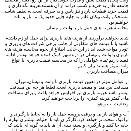
جامعه قادر به خرید و کسب درامد از آن هستند.هزینه نگه داری و
قیمت خرید قطعات باردو نیز پایین و به صرفه است.به لطف شاسی
مستحکم وانت پیکان قادر به جابه جایی حدود یک تن بار و اثاث
خواهیم بود.
محاسبه هزینه های حمل بار با وانت و نیسان
شاید بخواهید برآوردی از هزینه های باربری برای حمل لوازم داشته
باشید یا با قیمت های متفاوتی از جانب برخی شرکت های باربری و
اتوبار مواجه شده اید.در این حالت اطلاع از نحوه محاسبه هزینه های
باربری با وانت و نیسان در دره شهر کمک کننده خواهد بود.در ادامه
قصد داریم تمام عواملی را که در محاسبه قیمت باربری با انواع
وانت موثر هستند،بیان کنیم.
میزان مسافت باربری
از عوامل موثر در تعیین قیمت باربری با وانت و نیسان،میزان
مسافت بین مبدا و مقصد باربری است.قطعا هر چه این مسافت
بیشتر باشد هزینه باربری نیز افزایش خواهد یافت و برای مسافت
های کمتر هزینه کمتری را پرداخت خواهید کرد.
وضعیت آب و هوا
آب و هوای بارانی و برفی،پروسه حمل بار را به لحاظ بارگیری و
ترافیک سخت تر خواهد کرد.کارگران باید با احتیاط بیشتری لوازم را
جابه جا کنند و بارگیری و بسته بندی آن ها باید به گونه ای باشد که
در معرض خیس شدن قرار نگیرند.همه این عوامل باعث افزایش