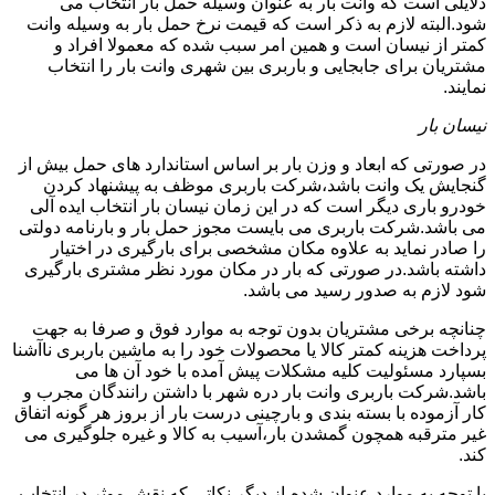
دلایلی است که وانت بار به عنوان وسیله حمل بار انتخاب می
شود.البته لازم به ذکر است که قیمت نرخ حمل بار به وسیله وانت
کمتر از نیسان است و همین امر سبب شده که معمولا افراد و
مشتریان برای جابجایی و باربری بین شهری وانت بار را انتخاب
نمایند.
نیسان بار
در صورتی که ابعاد و وزن بار بر اساس استاندارد های حمل بیش از
گنجایش یک وانت باشد،شرکت باربری موظف به پیشنهاد کردن
خودرو باری دیگر است که در این زمان نیسان بار انتخاب ایده آلی
می باشد.شرکت باربری می بایست مجوز حمل بار و بارنامه دولتی
را صادر نماید به علاوه مکان مشخصی برای بارگیری در اختیار
داشته باشد.در صورتی که بار در مکان مورد نظر مشتری بارگیری
شود لازم به صدور رسید می باشد.
چنانچه برخی مشتریان بدون توجه به موارد فوق و صرفا به جهت
پرداخت هزینه کمتر کالا یا محصولات خود را به ماشین باربری ناآشنا
بسپارد مسئولیت کلیه مشکلات پیش آمده با خود آن ها می
باشد.شرکت باربری وانت بار دره شهر با داشتن رانندگان مجرب و
کار آزموده با بسته بندی و بارچینی درست بار از بروز هر گونه اتفاق
غیر مترقبه همچون گمشدن بار،آسیب به کالا و غیره جلوگیری می
کند.
با توجه به موارد عنوان شده،از دیگر نکاتی که نقش موثر در انتخاب