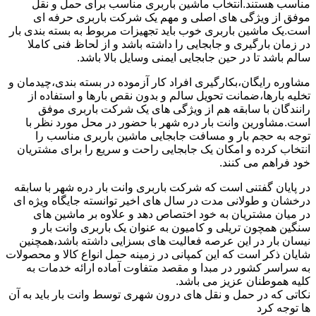
مناسب هستند.انتخاب ماشین باربری مناسب برای حمل و نقل
موفق از ویژگی های اصلی و مهم یک شرکت باربری حرفه ای
است.یک ماشین باربری خوب باید تجهیزات مربوط به بسته بندی بار
در زمان بارگیری و جابجایی را داشته باشد و از لحاظ فنی کاملا
سالم باشد تا در حین جابجایی ایمنی وسایل بالا باشد.
مشاوره رایگان،بکارگیری افراد کار آزموده در بسته بندی،چیدمان و
تخلیه بارها،ضمانت تحویل سالم و بدون نقص بارها و استفاده از
رانندگان با سابقه هم از ویژگی های یک شرکت باربری موفق
است.مشاورین وانت بار دره شهر با حضور در محل مورد نظر با
توجه به حجم بار و مسافت جابجایی ماشین باربری مناسب را
انتخاب کرده و امکان یک جابجایی راحت و سریع را برای مشتریان
خود فراهم می کنند.
در پایان گفتنی است که شرکت باربری وانت بار دره شهر با سابقه
درخشان و طولانی مدت در سال های اخیر توانسته جایگاه ویژه ای
در میان مشتریان به خود اختصاص دهد و علاوه بر ماشین های
سنگین همچون تریلی و کامیون به عنوان یک باربری وانت بار و
نیسان بار در این عرصه فعالیت های بسزایی داشته باشد،همچنین
شایان ذکر است که این کمپانی در زمینه حمل انواع کالا و محصولات
به سراسر کشور در مبدا و مقصد متفاوت آماده ارائه خدمات به
کلیه هموطنان عزیز می باشد.
نکاتی که در حمل و نقل های درون شهری توسط وانت بار باید به آن
ها توجه کرد