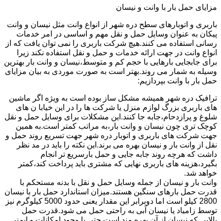
مزایای حمل بار با وانت و نیسان
باربری و اتوبارهای سطح دره شهر از انواع وانت مثل نیسان و وانت
پیکان به عنوان وسایل حمل و نقل مهم و اساسی در امر خدمات
رسانی استفاده می کنند.هیچ شرکت باربری را نمی توان یافت که از
انواع وانت در جهت ارائه خدمات و حمل و نقل استفاده نکند زیرا
برای جابجایی بارهایی با حجم کم و متوسط،نیسان و وانت بار بهترین
وسیله به شمار می روند.بهتر است به صورت موردی به بیان مزایای
حمل بار با وانت بپردازیم:
ترافیک دره شهر همیشه مشکل ساز بوده است به ویژه اگر ماشین
های باربری بزرگ لوازم منزل یا شرکت ها را در این خیابا ن های
شلوغ و پرازدحام،جابه جا کنند.این مشکلات برای وسایل حمل و نقل
کوچک تری چون نیسان و وانت بار،به مراتب کمتر است.به همین
جهت شرکت های باربری و اتوبار دره شهر جهت تسریع روند حمل و
نقل از وانت بار و نیسان بهره می برند.این نکته را باید در مد نظر
داشت که هرچه روند جابه جایی و حمل بارسریع تر انجام
بگیرد،هزینه های باربری نهایی که مشتری باید پرداخت کند،کمتر
خواهد شد.
وانت بار و نیسان از جمله وسایل حمل و نقل با بدنه مستحکم با
قدرت حمل بارهای سنگین هستند.میزان استاندارد حمل بار با نیسان
2800 کیلو است اما دوبرابر این مقدار یعنی حدود 5000 کیلوگرم نیز
توسط زامیاد یا نیسان آبی به راحتی حمل می شود.قدرت حمل
بالایی که نیسان از آن بهره مند است حتی با وجود امکانات و ایمنی