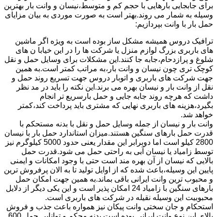
برای جابجایی بارهایی با حجم کم و متوسط،نیسان و وانت بار بهترین
وسیله به شمار می روند.بهتر است به صورت موردی به بیان مزایای
حمل بار با وانت بپردازیم:
ترافیک دروس همیشه مشکل ساز بوده است به ویژه اگر ماشین
های باربری بزرگ لوازم منزل یا شرکت ها را در این خیابا ن های
شلوغ و پرازدحام،جابه جا کنند.این مشکلات برای وسایل حمل و نقل
کوچک تری چون نیسان و وانت بار،به مراتب کمتر است.به همین
جهت شرکت های باربری و اتوبار دروس جهت تسریع روند حمل و
نقل از وانت بار و نیسان بهره می برند.این نکته را باید در مد نظر
داشت که هرچه روند جابه جایی و حمل بارسریع تر انجام
بگیرد،هزینه های باربری نهایی که مشتری باید پرداخت کند،کمتر
خواهد شد.
وانت بار و نیسان از جمله وسایل حمل و نقل با بدنه مستحکم با
قدرت حمل بارهای سنگین هستند.میزان استاندارد حمل بار با نیسان
2800 کیلو است اما دوبرابر این مقدار یعنی حدود 5000 کیلوگرم نیز
توسط زامیاد یا نیسان آبی به راحتی حمل می شود.قدرت حمل
بالایی که نیسان از آن بهره مند است حتی با وجود امکانات و ایمنی
پایین این وسیله،باعث شده که از اوایل تولید تا به الان پرفروش ترین
و محبوب ترین وانت ایرانی باقی بماند.به همین جهت امکان حمل
بارهای سنگین با زامیاد 24 امکان پذیر است و این یکی دیگر از دلایل
محبوبیت این وسیله نقیله در شرکت های باربری است.
استحکام و جان سختی وانت پیکان نیز همواره باعث جذب و فروش
بالای این نوع وانت ایرانی بوده است.بدنه محکم و توانایی حمل 600