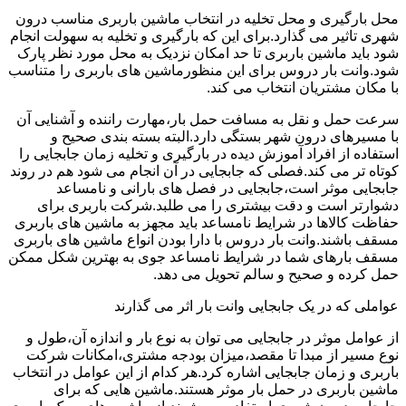
محل بارگیری و محل تخلیه در انتخاب ماشین باربری مناسب درون
شهری تاثیر می گذارد.برای این که بارگیری و تخلیه به سهولت انجام
شود باید ماشین باربری تا حد امکان نزدیک به محل مورد نظر پارک
شود.وانت بار دروس برای این منظورماشین های باربری را متناسب
با مکان مشتریان انتخاب می کند.
سرعت حمل و نقل به مسافت حمل بار،مهارت راننده و آشنایی آن
با مسیرهای درون شهر بستگی دارد.البته بسته بندی صحیح و
استفاده از افراد آموزش دیده در بارگیری و تخلیه زمان جابجایی را
کوتاه تر می کند.فصلی که جابجایی در آن انجام می شود هم در روند
جابجایی موثر است،جابجایی در فصل های بارانی و نامساعد
دشوارتر است و دقت بیشتری را می طلبد.شرکت باربری برای
حفاظت کالاها در شرایط نامساعد باید مجهز به ماشین های باربری
مسقف باشند.وانت بار دروس با دارا بودن انواع ماشین های باربری
مسقف بارهای شما در شرایط نامساعد جوی به بهترین شکل ممکن
حمل کرده و صحیح و سالم تحویل می دهد.
عواملی که در یک جابجایی وانت بار اثر می گذارند
از عوامل موثر در جابجایی می توان به نوع بار و اندازه آن،طول و
نوع مسیر از مبدا تا مقصد،میزان بودجه مشتری،امکانات شرکت
باربری و زمان جابجایی اشاره کرد.هر کدام از این عوامل در انتخاب
ماشین باربری در حمل بار موثر هستند.ماشین هایی که برای