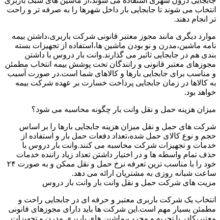
جابجایی درون شهری استفاده می شوند،از ماشین های سبک باربری
انتخاب می شوند تا جابجایی بار داخل شهرها را به صرفه تر و راحت
تر انجام دهند.
موارد دیگری مانند مجوز معتبر قانونی شرکت باربری،داشتن بیمه
نامه ماشین،مدرن و نو بودن ماشین ها،استفاده از تجهیزات بسته
بندی هم در جابجایی تاثیر می گذارند.وانت بار دروس با داشتن
مجوزهای معتبر قانونی و رانندگان تحت پوشش بیمه انتخاب مطمئن
و مناسب برای جابجایی بارها و کالاهای شما است.در صورت آسیب
به کالاها در زمان جابجایی پرداخت خسارت بر عهده شرکت بیمه
خواهد بود.
میزان هزینه حمل و نقل وانت بار چگونه محاسبه می شود؟
شرکت های حمل و نقل میزان هزینه جابجایی بارها را بر اساس
حجم و نوع کالای حمل شده،تعداد دفعات حمل بار و استفاده از
خدمات و تجهیزات شرکت محاسبه می کنند.وانت بار دروس با
حذف تمام واسطه ها و در اختیار داشتن تعداد زیاد راننده خدمات
خود را با مناسب ترین تعرفه نرخ حمل و نقل ممکن و به صورت ۲۴
ساعت شبانه روزی به مشتریان ارائه می دهد.
مزیت های شرکت حمل و نقل وانت بار وانت بار دروس
انتخاب یک شرکت باربری معتبر و حرفه ای در جابجایی راحت و
مطمئن بسیار مهم است.این شرکت ها باید دارای مجوزهای قانونی
معتبر،کادر با تجربه و مجرب،ماشین های باربری مدرن و تجهیزات