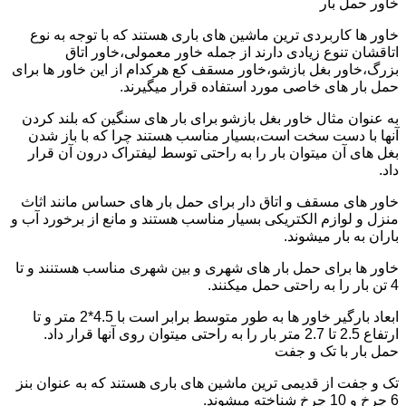
خاور حمل بار
خاور ها کاربردی ترین ماشین های باری هستند که با توجه به نوع
اتاقشان تنوع زیادی دارند از جمله خاور معمولی،خاور اتاق
بزرگ،خاور بغل بازشو،خاور مسقف کع هرکدام از این خاور ها برای
حمل بار های خاصی مورد استفاده قرار میگیرند.
به عنوان مثال خاور بغل بازشو برای بار های سنگین که بلند کردن
آنها با دست سخت است،بسیار مناسب هستند چرا که با باز شدن
بغل های آن میتوان بار را به راحتی توسط لیفتراک درون آن قرار
داد.
خاور های مسقف و اتاق دار برای حمل بار های حساس مانند اثاث
منزل و لوازم الکتریکی بسیار مناسب هستند و مانع از برخورد آب و
باران به بار میشوند.
خاور ها برای حمل بار های شهری و بین شهری مناسب هستنند و تا
4 تن بار را به راحتی حمل میکنند.
ابعاد بارگیر خاور ها به طور متوسط برابر است با 4.5*2 متر و تا
ارتفاع 2.5 تا 2.7 متر بار را به راحتی میتوان روی آنها قرار داد.
حمل بار با تک و جفت
تک و جفت از قدیمی ترین ماشین های باری هستند که به عنوان بنز
6 چرخ و 10 چرخ شناخته میشوند.