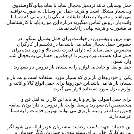
حمل وسایلی مانند تردمیل،یخچال ساید با ساید،پیانو،گاوصندوق
و...بسیار مشکل است و هزینه حمل این وسایل به صورت توافقی
می باشد و معمولا به تعداد طبقات بستگی دارد.زمانی که شما با
وانت بار دروس تماس میگیرید درباره این موارد باید با کارشناسان
ما مشورت و هزینه نهایی را تایید نمایید.
مهم ترین و بیشترین درخواست برای حمل وسایل سنگین در
خصوص حمل یخچال ساید می باشد.ما در تلاشیم از کارگران
مخصوص حمل ساید که دارای قدرت بدنی بالا و دوره دیده برای
حمل ساید هستند،بهره ببریم تا کوچکترین خسارتی به یخچال شما
وارد نشود.
حمل و نقل و جابجایی لوازم را به نیسان بار دروس بار بسپارید.
یکی از خودروهای باربری که بسیار مورد استفاده است،وانت بار و
نیسان بار ها می باشد.این خودروها برای حمل انواع کالا و اثاثیه و
لوازم منزل مورد استفاده قرار می گیرند.
برای حمل اصولی لوازم و بارها باید این کار را به اهل فن و
متخصصین آن بسپارید.پرسنل وانت بار دروس با دارا بودن سابقه
چندین ساله در زمینه باربری می توانند بهترین خدمات را به شما
عرضه دارند.
این خدمات جهت کسب رضایت مشتریان عزیز ارائه می شود.اگر
نیاز به کارگر خالی برای بسته بندی و حمل بار،کاگر چیدمان و