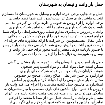
حمل بار وانت و نیسان به شهرستان
حمل و جابجایی برخی خرده لوازم و وسایل به شهرستان ها مستلزم
انتخاب ماشین باری سبک تر است،تصور کنید شما قصد جابجایی
برخی لوازم را از دروس به جنوب را دارید برای این کار در ابتدا می
بایست یک شرکت باربری معتبر را انتخاب نمایید.شرکت باربری
وانت بار دروس با پیگیری مداوم شبانه روزی،شرایطی را برای شما
فراهم نموده که بتوانید لوازم خود را از هرگوشه کشور به مکانی
دیگر انتقال دهید،همچنین این شرکت با ارائه مشاوره های حرفه ای
درست ترین انتخاب را پیش روی شما قرار می دهد.وانت بار دروس
با صدور بارنامه دولتی معتبر و ثبت مجوز برای حمل بار وانت و
نیسان به شهرستان،خیال شما را از هر بابت راحت می کند.
حمل بار آسیب پذیر با نیسان وانت با توجه به نیاز مشتریان گاهی
ممکن است حمل مواد غذایی و مواد آسیب پذیر همچون
شیشه،گیاهان،حیوانات و… بر عهده شرکت های باربری
قرارگیرد.در چنین شرایطی،اطلاع رسانی صحیح در خصوص
محتویات بار نقش مهمی را ایفا خواهد کرد و باربری بر اساس
استاندارد ها ماشین حمل کننده متناسب را اعزام می کند.وانت بار
دروس با داشتن انواع ماشین های باری متناسب با نیاز مشتریان به
سادگی می تواند در این زمینه فعالیت مثبت داشته باشد و با اعزام
نیسان بار و وانت بار امنیت حمل مواد از مبدا تا مقصد را فراهم
نماید.این ماشین ها مجهز به کلیه تجهیزات لازم برای نگهداری از