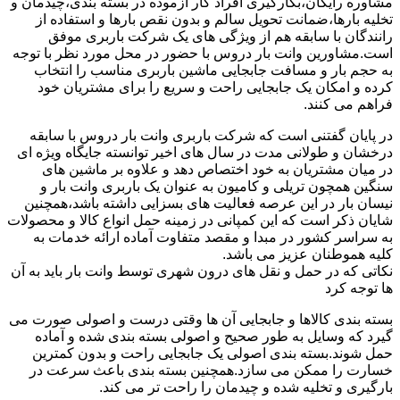
مشاوره رایگان،بکارگیری افراد کار آزموده در بسته بندی،چیدمان و
تخلیه بارها،ضمانت تحویل سالم و بدون نقص بارها و استفاده از
رانندگان با سابقه هم از ویژگی های یک شرکت باربری موفق
است.مشاورین وانت بار دروس با حضور در محل مورد نظر با توجه
به حجم بار و مسافت جابجایی ماشین باربری مناسب را انتخاب
کرده و امکان یک جابجایی راحت و سریع را برای مشتریان خود
فراهم می کنند.
در پایان گفتنی است که شرکت باربری وانت بار دروس با سابقه
درخشان و طولانی مدت در سال های اخیر توانسته جایگاه ویژه ای
در میان مشتریان به خود اختصاص دهد و علاوه بر ماشین های
سنگین همچون تریلی و کامیون به عنوان یک باربری وانت بار و
نیسان بار در این عرصه فعالیت های بسزایی داشته باشد،همچنین
شایان ذکر است که این کمپانی در زمینه حمل انواع کالا و محصولات
به سراسر کشور در مبدا و مقصد متفاوت آماده ارائه خدمات به
کلیه هموطنان عزیز می باشد.
نکاتی که در حمل و نقل های درون شهری توسط وانت بار باید به آن
ها توجه کرد
بسته بندی کالاها و جابجایی آن ها وقتی درست و اصولی صورت می
گیرد که وسایل به طور صحیح و اصولی بسته بندی شده و آماده
حمل شوند.بسته بندی اصولی یک جابجایی راحت و بدون کمترین
خسارت را ممکن می سازد.همچنین بسته بندی باعث سرعت در
بارگیری و تخلیه شده و چیدمان را راحت تر می کند.