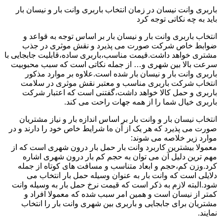
باربری وانت نیسان در زمان انتخاب باربری وانت بار و نیسان بار
باید به چه نکاتی توجه کرد
انتخاب باربری وانت بار و نیسان بار بر اساس توجه به قواعد و
ضوابط خاص شرکت صورت می پذیرد و نقش موثری در جذب
مشتری خواهد داشت.قیمت مناسب،باربری ساده،قابلیت جابجایی با
سرعت بالا بین شهری و… از جمله نکاتی است که سبب محبوبیت
باربری وانت بار و نیسان بار شده است.علاوه بر موارد مذکور
انتخاب شرکت باربری مناسب و معتبر نقش موثری در سلامت
باربری و حمل کالا خواهد داشت،گفتنی است که اعتبار شرکت
باربری خیال شما را از همه جهات راحت می کند.
انتخاب نیسان بار و وانت بار بر اساس اندازه بار و نیاز مشتریان
صورت می پذیرد که هر یک از آن ها شرایط خاص خود را دارند و در
موارد زیر خلاصه می شوند:
معمولا بیشترین کاربرد وانت بار حمل بار درون شهری است که از
مهم ترین دلیل آن می توان به حجم کم بار درون شهری اشاره
کرد.وزن کم،حجم و ابعاد متناسب و مسافت های کوتاه از جمله
دلایلی است که وانت بار به عنوان وسیله حمل بار انتخاب می
شود.البته لازم به ذکر است که قیمت نرخ حمل بار به وسیله وانت
کمتر از نیسان است و همین امر سبب شده که معمولا افراد و
مشتریان برای جابجایی و باربری بین شهری وانت بار را انتخاب
نمایند.