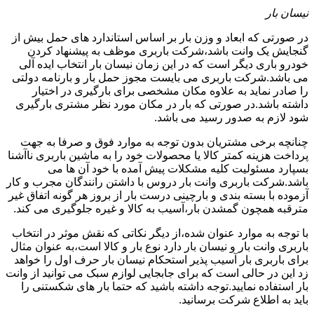
نیسان بار
در صورتی که ابعاد و وزن بار بر اساس استاندارد های حمل بیش از
گنجایش یک وانت باشد،شرکت باربری موظف به پیشنهاد کردن
خودرو باری دیگر است که در این زمان نیسان بار انتخاب ایده آلی
می باشد.شرکت باربری می بایست مجوز حمل بار و بارنامه دولتی
را صادر نماید به علاوه مکان مشخصی برای بارگیری در اختیار
داشته باشد.در صورتی که بار در مکان مورد نظر مشتری بارگیری
شود لازم به صدور رسید می باشد.
چنانچه برخی مشتریان بدون توجه به موارد فوق و صرفا به جهت
پرداخت هزینه کمتر کالا یا محصولات خود را به ماشین باربری ناآشنا
بسپارد مسئولیت کلیه مشکلات پیش آمده با خود آن ها می
باشد.شرکت باربری وانت بار دروس با داشتن رانندگان مجرب و کار
آزموده با بسته بندی و بارچینی درست بار از بروز هر گونه اتفاق غیر
مترقبه همچون گمشدن بار،آسیب به کالا و غیره جلوگیری می کند.
با توجه به موارد عنوان شده،از دیگر نکاتی که نقش موثر در انتخاب
باربری وانت بار و نیسان بار دارد نوع بار و کالا است،به عنوان مثال
برای باربری بار آسیب پذیر استحکام نیسان بار حرف اول را خواهد
زد این در حالی است که برای جابجایی لوازم سبک می توانید از وانت
بار استفاده نمایید.توجه داشته باشید که حتما بار های شکستنی را
باید به اطلاع شرکت برسانید.