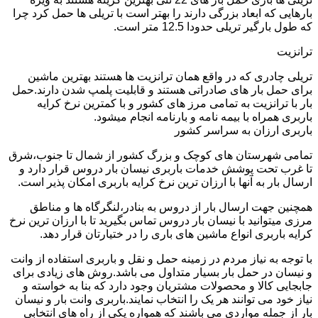
بارهایی که ابعاد بزرگی دارند را بهتر است با تریلی ها حمل کرد چرا
که طول بارگیر تریلی حدودا 12.5 متر است.
ترانزیت
تریلی چادری که در واقع همان ترانزیت ها هستند بهترین ماشین
برای حمل بار های صادراتی هستند و قابلیت پلمپ شدن دارند.حمل
بار با ترانزیت به تمامی مرز های کشور و با کمترین نرخ کرایه
باربری همراه با بیمه نامه و بارنامه انجام میشود.
باربری ارزان به سراسر کشور
تمامی شهرستان های کوچک و بزرگ کشور از شمال تا جنوب،شرق
تا غرب تحت پوشش خدمات باربری نیسان بار دروس قرار دارد و
ارسال بار به آنها با ارزان ترین نرخ کرایه باربری امکان پذیر است.
همچنین جهت ارسال بار از دروس به بنادر،لنگرگاه ها و مناطق
مرزی میتوانید با نیسان بار دروس تماس بگیرید تا با ارزان ترین نرخ
کرایه باربری انواع ماشین های باری را در ختیارتان قرار دهد.
با توجه به نیاز مردم در زمینه حمل و نقل و باربری استفاده از وانت
و نیسان در حمل بار بسیار متداول می باشد.روش های زیادی برای
جابجایی کالا و محصولات مشتریان وجود دارد که بنا به خواسته و
نیاز خود می توانند هر یک را انتخاب نمایند.باربری وانت بار و نیسان
بار از جمله مواردی می باشند که همواره یکی از راه های انتخابی