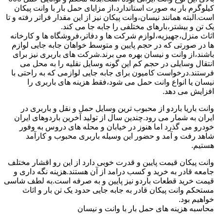
کیلوگرم بار به صورت استاندارد،از مزایای حمل بار با وانت پیکان
است.البته همانند نیسان،وانت پیکان نیز از این مقدار فراتر رفته و تا
یک تن و بیشتر،بارهای مختلفی را جابه جا می کند.
اثاث منزل،جهیزیه،لوازم شرکت ها و دفاتر،فروشگاه ها و کارخانه
ها در صورتی که در حجم پایین و متوسط خواهان جابه جایی لوازم
باشند،از وانت و نیسان بهره می برند.شرکت های باربری نیز برای
انتقال وسایلی در حجم کم این گونه وسایل نقلیه را به محل می
فرستند.درخواست کامیون برای جابه جایی لوازمی که به راحتی با
نیسان یا انواع وانت حمل می شود،فقط هزینه های باربری را
افزایش می دهد.
وانت باریا باردو از محبوب ترین وسایل حمل و نقل و باربری در
ایران به شمار می رود.چندین سال از تولید آخرین باردوهای ایران
خودرو می گذرد اما هنوز در خیابان و محله های دروس به وفور
شاهد رفت و آمد و حضور این وسیله باربری محبوب و کارآمد
هستیم.
وانت پیکان قیمت پایین و قدرت خوبی دارد از این رو اقشار مختلف
جامعه قادر به خرید و کسب درامد از آن هستند.هزینه نگه داری و
قیمت خرید قطعات باردو نیز پایین و به صرفه است.به لطف شاسی
مستحکم وانت پیکان قادر به جابه جایی حدود یک تن بار و اثاث
خواهیم بود.
محاسبه هزینه های حمل بار با وانت و نیسان