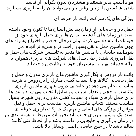
مواد آسیب پذیر هستند و مشتریان بدون نگرانی از فاسد
شدن،شکستن یا از بین رفتن بار می توانند آن را به باربری بسپارند.
ویژگی های یک شرکت وانت بار حرفه ای
حمل بار و جابجایی از زمان پیدایش انسان ها تا کنون وجود داشته
است.در زمان های گذشته انسان ها برای حمل بارهای خود از
حیوانات استفاده می کردند،ولی درحال حاضر با اختراع وسیله های
چون ماشین حمل و نقل بسیار راحت تر و سریع تر انجام می
شود.ایده جابجایی با ماشین ها منجر به تاسیس شرکت های حمل و
نقل امروزی شد.در طی سال های شرکت های باربری همواره با
ارائه خدمات بهتر به مشتریان خود به رقابت پرداخته اند.
وانت بار دروس با بکارگیری ماشین های باربری مدرن و حمل و
نقل،جابجایی کالاها و یا اسباب کشی منازل را دردروس با هزینه
مناسب انجام می دهد.در جابجایی درون شهری ماشین باربری
متناسب با حجم و تعداد اسباب و وسایل انتخاب می شود.وانت ها
برای حمل بارهای سبک و اسباب کشی منازل درون شهرها بسیار
مناسب هستند.انتخاب ماشین باربری مناسب برای حمل و نقل
موفق از ویژگی های اصلی و مهم یک شرکت باربری حرفه ای
است.یک ماشین باربری خوب باید تجهیزات مربوط به بسته بندی بار
در زمان بارگیری و جابجایی را داشته باشد و از لحاظ فنی کاملا
سالم باشد تا در حین جابجایی ایمنی وسایل بالا باشد.