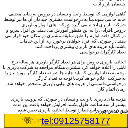
چیدمان بار و اثاث
گاهی لوازمی که توسط وانت و نیسان در دروس به نقاط مختلف
جابه جا می شوند،بنا به درخواست مشتری چیدمان آن ها نیز توسط
شرکت باربری انجام می گیرد.شرکت های اتوبار و باربری
دروس،افرادی را به این منظور آموزش می دهند.این افراد سریع و
در کمال دقت لوازم را طبق سلیقه مشتری در مکان خود قرار می
دهند.در صورتی که افراد خواهان برخورداری از این خدمات
باشند،باید هزینه های باربری بیشتری پرداخت کنند.
تعداد کارگران درخواستی
اتحادیه باربری دروس برای هر تعداد کارگر باربری هر ساله نرخ
ثابتی را اعلام خواهد کرد.مشتری هنگام مراجعه به شرکت باربری با
توجه به تعداد لوازمی که باید جابه جا شوند،تعداد کارگر مورد نیاز را
به شرکت اعلام خواهد کرد.با توجه به تعداد کارگر
درخواستی،قسمتی از هزینه های نهایی باربری مشخص خواهد شد.
زمان اتمام کار
هزینه های باربری با وانت و نیسان در صورتی که پروسه باربری
بیشتر از سه ساعت طول بکشد،افزایش خواهد یافت.این مدت
زمان به صورت استادندارد توسط اتحادیه باربری تعیین شده
تلفن تماس فوری
است.عواملی مثل آب وهوا،ترافیک،شرایط جغرافیایی مبدا یا حجم
☞☏
tel:09125758177
زیاد لوازم ممکن است باعث افزایش مدت زمان بارگیری و باربری
شوند که افزایش هزینه های باربری را در پی خواهند داشت.