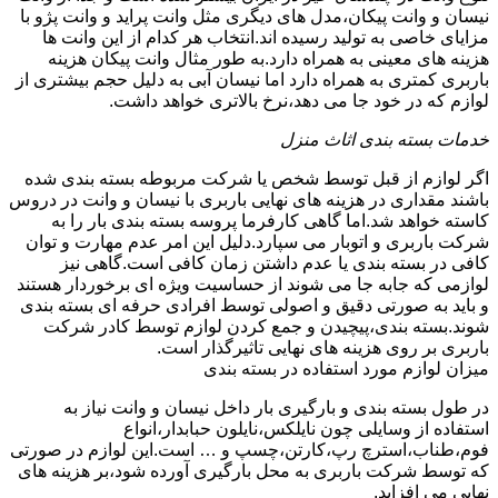
نیسان و وانت پیکان،مدل های دیگری مثل وانت پراید و وانت پژو با
مزایای خاصی به تولید رسیده اند.انتخاب هر کدام از این وانت ها
هزینه های معینی به همراه دارد.به طور مثال وانت پیکان هزینه
باربری کمتری به همراه دارد اما نیسان آبی به دلیل حجم بیشتری از
لوازم که در خود جا می دهد،نرخ بالاتری خواهد داشت.
خدمات بسته بندی اثاث منزل
اگر لوازم از قبل توسط شخص یا شرکت مربوطه بسته بندی شده
باشند مقداری در هزینه های نهایی باربری با نیسان و وانت در دروس
کاسته خواهد شد.اما گاهی کارفرما پروسه بسته بندی بار را به
شرکت باربری و اتوبار می سپارد.دلیل این امر عدم مهارت و توان
کافی در بسته بندی یا عدم داشتن زمان کافی است.گاهی نیز
لوازمی که جابه جا می شوند از حساسیت ویژه ای برخوردار هستند
و باید به صورتی دقیق و اصولی توسط افرادی حرفه ای بسته بندی
شوند.بسته بندی،پیچیدن و جمع کردن لوازم توسط کادر شرکت
باربری بر روی هزینه های نهایی تاثیرگذار است.
میزان لوازم مورد استفاده در بسته بندی
در طول بسته بندی و بارگیری بار داخل نیسان و وانت نیاز به
استفاده از وسایلی چون نایلکس،نایلون حبابدار،انواع
فوم،طناب،استرچ رپ،کارتن،چسپ و … است.این لوازم در صورتی
که توسط شرکت باربری به محل بارگیری آورده شود،بر هزینه های
نهایی می افزاید.