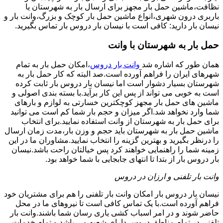
نظافت،ماشین حمل بار مجهز برای ارسال بار به شهرستان یا
باربری درون شهری،انواع ماشین حمل بار کوچک و بزرگ،وانت بار و
نیسان بار دارید: کافی است با نیسان بار دروس بار تماس بگیرید.
حمل بار به شهرستان با وانت
همان طور که اشاره شد
وانت بار دروس
،امکان حمل بار به تمام
شهرهای ایران را فراهم آورده است.صد البته که کار حمل بار به
شهرستان بسیار دشوار است اما نیسان بار دروس بار ثابت کرده
است به خوبی می تواند از پس این کار برآید.با بسته بندی اصولی و
ماشین های حمل بار مجهز کوچکترین خسارتی به لوازم و بارهای
شما وارد نخواهد شد.اگر میزان و حجم بار شما کم است می توانید
برای حمل بار به شهرستان از وانت استفاده نمایید.برای انتخاب
ماشین حمل بار به شهرستان باید حجم و وزن بار،مدت زمان ارسال
را درنظر بگیرید و بهترین گزینه را انتخاب نمایید.مشاوران ما در این
زمینه شما را راهنمایی خواهند کرد پس خیالتان راحت باشد.نیسان
بار دروس بار از بتدا تا انتهای جابجایی با شما خواهد بود.
وانت بار تلفنی و ارزان در دروس
نیسان بار دروس بار امکان وانت بار تلفنی را هم برای مشتریان خود
فراهم آورده است.با یک تماس کافی است تا نیروهای ما در محل
حاضر شوند و در امر اسباب کشی یاری رسان شما باشند.وانت بار
تلفنی در تمام مناطق دروس دارای شعبه می باشد و تمام خدمات