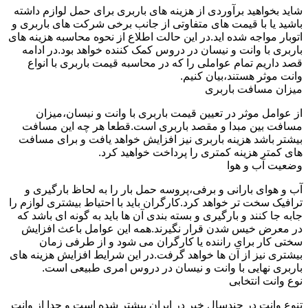
شاید بخواهید برآوردی از هزینه های باربری برای حمل لوازم داشته
باشید یا با قیمت های متفاوتی از جانب برخی شرکت های باربری و
اتوبار مواجه شده اید.در این حالت اطلاع از نحوه محاسبه هزینه های
باربری با وانت و نیسان در دروس کمک کننده خواهد بود.در ادامه
قصد داریم تمام عواملی را که در محاسبه قیمت باربری با انواع
وانت موثر هستند،بیان کنیم.
میزان مسافت باربری
از عوامل موثر در تعیین قیمت باربری با وانت و نیسان،میزان
مسافت بین مبدا و مقصد باربری است.قطعا هر چه این مسافت
بیشتر باشد هزینه باربری نیز افزایش خواهد یافت و برای مسافت
های کمتر هزینه کمتری را پرداخت خواهید کرد.
وضعیت آب و هوا
آب و هوای بارانی و برفی،پروسه حمل بار را به لحاظ بارگیری و
ترافیک سخت تر خواهد کرد.کارگران باید با احتیاط بیشتری لوازم را
جابه جا کنند و بارگیری و بسته بندی آن ها باید به گونه ای باشد که
در معرض خیس شدن قرار نگیرند.همه این عوامل باعث افزایش
سختی کار برای راننده یا کارگران می شود و از طرفی زمان
بیشتری نیز از آن ها خواهد گرفت.در این شرایط افزایش هزینه های
باربری نهایی با وانت و نیسان در دروس امری طبیعی است.
نوع وانت انتخابی
تنوع وانت در چندسال خیر در ایران بیشتر شده است و جدا از وانت