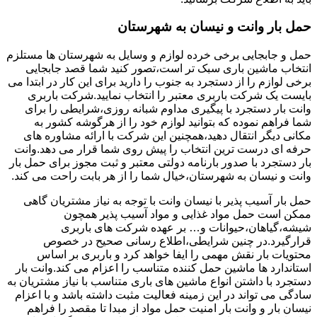
حمل بار وانت و نیسان به شهرستان
حمل و جابجایی برخی خرده لوازم و وسایل به شهرستان ها مستلزم
انتخاب ماشین باری سبک تر است،تصور کنید شما قصد جابجایی
برخی لوازم را از دستجرد به جنوب را دارید برای این کار در ابتدا می
بایست یک شرکت باربری معتبر را انتخاب نمایید.شرکت باربری
وانت بار دستجرد با پیگیری مداوم شبانه روزی،شرایطی را برای
شما فراهم نموده که بتوانید لوازم خود را از هرگوشه کشور به
مکانی دیگر انتقال دهید،همچنین این شرکت با ارائه مشاوره های
حرفه ای درست ترین انتخاب را پیش روی شما قرار می دهد.وانت
بار دستجرد با صدور بارنامه دولتی معتبر و ثبت مجوز برای حمل بار
وانت و نیسان به شهرستان،خیال شما را از هر بابت راحت می کند.
حمل بار آسیب پذیر با نیسان وانت با توجه به نیاز مشتریان گاهی
ممکن است حمل مواد غذایی و مواد آسیب پذیر همچون
شیشه،گیاهان،حیوانات و… بر عهده شرکت های باربری
قرارگیرد.در چنین شرایطی،اطلاع رسانی صحیح در خصوص
محتویات بار نقش مهمی را ایفا خواهد کرد و باربری بر اساس
استاندارد ها ماشین حمل کننده متناسب را اعزام می کند.وانت بار
دستجرد با داشتن انواع ماشین های باری متناسب با نیاز مشتریان به
سادگی می تواند در این زمینه فعالیت مثبت داشته باشد و با اعزام
نیسان بار و وانت بار امنیت حمل مواد از مبدا تا مقصد را فراهم