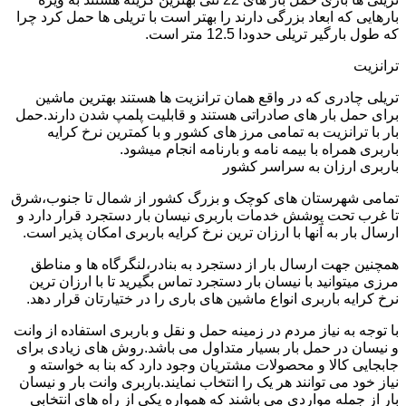
بارهایی که ابعاد بزرگی دارند را بهتر است با تریلی ها حمل کرد چرا
که طول بارگیر تریلی حدودا 12.5 متر است.
ترانزیت
تریلی چادری که در واقع همان ترانزیت ها هستند بهترین ماشین
برای حمل بار های صادراتی هستند و قابلیت پلمپ شدن دارند.حمل
بار با ترانزیت به تمامی مرز های کشور و با کمترین نرخ کرایه
باربری همراه با بیمه نامه و بارنامه انجام میشود.
باربری ارزان به سراسر کشور
تمامی شهرستان های کوچک و بزرگ کشور از شمال تا جنوب،شرق
تا غرب تحت پوشش خدمات باربری نیسان بار دستجرد قرار دارد و
ارسال بار به آنها با ارزان ترین نرخ کرایه باربری امکان پذیر است.
همچنین جهت ارسال بار از دستجرد به بنادر،لنگرگاه ها و مناطق
مرزی میتوانید با نیسان بار دستجرد تماس بگیرید تا با ارزان ترین
نرخ کرایه باربری انواع ماشین های باری را در ختیارتان قرار دهد.
با توجه به نیاز مردم در زمینه حمل و نقل و باربری استفاده از وانت
و نیسان در حمل بار بسیار متداول می باشد.روش های زیادی برای
جابجایی کالا و محصولات مشتریان وجود دارد که بنا به خواسته و
نیاز خود می توانند هر یک را انتخاب نمایند.باربری وانت بار و نیسان
بار از جمله مواردی می باشند که همواره یکی از راه های انتخابی