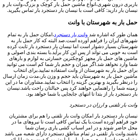
باربری درون شهری،انواع ماشین حمل بار کوچک و بزرگ،وانت بار و
نیسان بار دارید: کافی است با نیسان بار دستجرد بار تماس بگیرید.
حمل بار به شهرستان با وانت
همان طور که اشاره شد
وانت بار دستجرد
،امکان حمل بار به تمام
شهرهای ایران را فراهم آورده است.صد البته که کار حمل بار به
شهرستان بسیار دشوار است اما نیسان بار دستجرد بار ثابت کرده
است به خوبی می تواند از پس این کار برآید.با بسته بندی اصولی و
ماشین های حمل بار مجهز کوچکترین خسارتی به لوازم و بارهای
شما وارد نخواهد شد.اگر میزان و حجم بار شما کم است می توانید
برای حمل بار به شهرستان از وانت استفاده نمایید.برای انتخاب
ماشین حمل بار به شهرستان باید حجم و وزن بار،مدت زمان ارسال
را درنظر بگیرید و بهترین گزینه را انتخاب نمایید.مشاوران ما در این
زمینه شما را راهنمایی خواهند کرد پس خیالتان راحت باشد.نیسان
بار دستجرد بار از بتدا تا انتهای جابجایی با شما خواهد بود.
وانت بار تلفنی و ارزان در دستجرد
نیسان بار دستجرد بار امکان وانت بار تلفنی را هم برای مشتریان
خود فراهم آورده است.با یک تماس کافی است تا نیروهای ما در
محل حاضر شوند و در امر اسباب کشی یاری رسان شما
باشند.وانت بار تلفنی در تمام مناطق دستجرد دارای شعبه می باشد
و تمام خدمات باربری و حمل بار را با بهترین کیفیت به شما ارائه