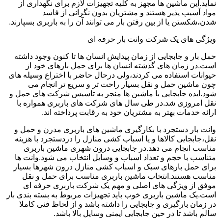
نماید.این ماشین ها مجهز به کلیه تجهیزات لازم برای نگهداری از
مواد آسیب پذیر هستند و مشتریان بدون نگرانی از فاسد
شدن،شکستن یا از بین رفتن بار می توانند آن را به باربری بسپارند.
ویژگی های یک شرکت وانت بار حرفه ای
حمل بار و جابجایی از زمان پیدایش انسان ها تا کنون وجود داشته
است.در زمان های گذشته انسان ها برای حمل بارهای خود از
حیوانات استفاده می کردند،ولی درحال حاضر با اختراع وسیله های
چون ماشین حمل و نقل بسیار راحت تر و سریع تر انجام می
شود.ایده جابجایی با ماشین ها منجر به تاسیس شرکت های حمل و
نقل امروزی شد.در طی سال های شرکت های باربری همواره با
ارائه خدمات بهتر به مشتریان خود به رقابت پرداخته اند.
وانت بار دستجرد با بکارگیری ماشین های باربری مدرن و حمل و
نقل،جابجایی کالاها و یا اسباب کشی منازل را دردستجرد با هزینه
مناسب انجام می دهد.در جابجایی درون شهری ماشین باربری
متناسب با حجم و تعداد اسباب و وسایل انتخاب می شود.وانت ها
برای حمل بارهای سبک و اسباب کشی منازل درون شهرها بسیار
مناسب هستند.انتخاب ماشین باربری مناسب برای حمل و نقل
موفق از ویژگی های اصلی و مهم یک شرکت باربری حرفه ای
است.یک ماشین باربری خوب باید تجهیزات مربوط به بسته بندی بار
در زمان بارگیری و جابجایی را داشته باشد و از لحاظ فنی کاملا
سالم باشد تا در حین جابجایی ایمنی وسایل بالا باشد.