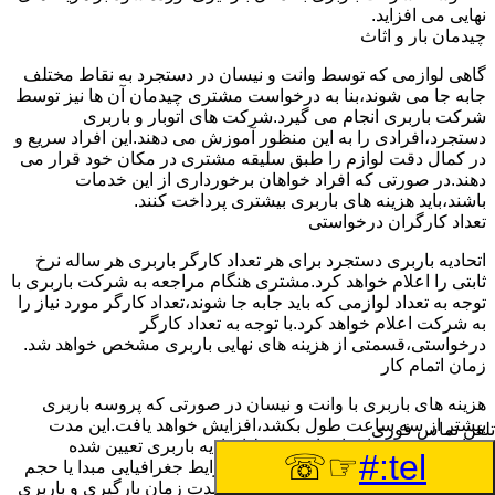
نهایی می افزاید.
چیدمان بار و اثاث
گاهی لوازمی که توسط وانت و نیسان در دستجرد به نقاط مختلف
جابه جا می شوند،بنا به درخواست مشتری چیدمان آن ها نیز توسط
شرکت باربری انجام می گیرد.شرکت های اتوبار و باربری
دستجرد،افرادی را به این منظور آموزش می دهند.این افراد سریع و
در کمال دقت لوازم را طبق سلیقه مشتری در مکان خود قرار می
دهند.در صورتی که افراد خواهان برخورداری از این خدمات
باشند،باید هزینه های باربری بیشتری پرداخت کنند.
تعداد کارگران درخواستی
اتحادیه باربری دستجرد برای هر تعداد کارگر باربری هر ساله نرخ
ثابتی را اعلام خواهد کرد.مشتری هنگام مراجعه به شرکت باربری با
توجه به تعداد لوازمی که باید جابه جا شوند،تعداد کارگر مورد نیاز را
به شرکت اعلام خواهد کرد.با توجه به تعداد کارگر
درخواستی،قسمتی از هزینه های نهایی باربری مشخص خواهد شد.
زمان اتمام کار
هزینه های باربری با وانت و نیسان در صورتی که پروسه باربری
بیشتر از سه ساعت طول بکشد،افزایش خواهد یافت.این مدت
تلفن تماس فوری
زمان به صورت استادندارد توسط اتحادیه باربری تعیین شده
☞☏
tel:#
است.عواملی مثل آب وهوا،ترافیک،شرایط جغرافیایی مبدا یا حجم
زیاد لوازم ممکن است باعث افزایش مدت زمان بارگیری و باربری