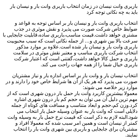
باربری وانت نیسان در زمان انتخاب باربری وانت بار و نیسان بار
باید به چه نکاتی توجه کرد
انتخاب باربری وانت بار و نیسان بار بر اساس توجه به قواعد و
ضوابط خاص شرکت صورت می پذیرد و نقش موثری در جذب
مشتری خواهد داشت.قیمت مناسب،باربری ساده،قابلیت جابجایی با
سرعت بالا بین شهری و… از جمله نکاتی است که سبب محبوبیت
باربری وانت بار و نیسان بار شده است.علاوه بر موارد مذکور
انتخاب شرکت باربری مناسب و معتبر نقش موثری در سلامت
باربری و حمل کالا خواهد داشت،گفتنی است که اعتبار شرکت
باربری خیال شما را از همه جهات راحت می کند.
انتخاب نیسان بار و وانت بار بر اساس اندازه بار و نیاز مشتریان
صورت می پذیرد که هر یک از آن ها شرایط خاص خود را دارند و در
موارد زیر خلاصه می شوند:
معمولا بیشترین کاربرد وانت بار حمل بار درون شهری است که از
مهم ترین دلیل آن می توان به حجم کم بار درون شهری اشاره
کرد.وزن کم،حجم و ابعاد متناسب و مسافت های کوتاه از جمله
دلایلی است که وانت بار به عنوان وسیله حمل بار انتخاب می
شود.البته لازم به ذکر است که قیمت نرخ حمل بار به وسیله وانت
کمتر از نیسان است و همین امر سبب شده که معمولا افراد و
مشتریان برای جابجایی و باربری بین شهری وانت بار را انتخاب
نمایند.