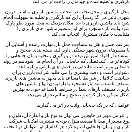
بارگیری و تخلیه شده و چیدمان را راحت تر می کند.
محل بارگیری و محل تخلیه در انتخاب ماشین باربری مناسب درون
شهری تاثیر می گذارد.برای این که بارگیری و تخلیه به سهولت انجام
شود باید ماشین باربری تا حد امکان نزدیک به محل مورد نظر پارک
شود.وانت بار دستجرد برای این منظورماشین های باربری را
متناسب با مکان مشتریان انتخاب می کند.
سرعت حمل و نقل به مسافت حمل بار،مهارت راننده و آشنایی آن
با مسیرهای درون شهر بستگی دارد.البته بسته بندی صحیح و
استفاده از افراد آموزش دیده در بارگیری و تخلیه زمان جابجایی را
کوتاه تر می کند.فصلی که جابجایی در آن انجام می شود هم در روند
جابجایی موثر است،جابجایی در فصل های بارانی و نامساعد
دشوارتر است و دقت بیشتری را می طلبد.شرکت باربری برای
حفاظت کالاها در شرایط نامساعد باید مجهز به ماشین های باربری
مسقف باشند.وانت بار دستجرد با دارا بودن انواع ماشین های
باربری مسقف بارهای شما در شرایط نامساعد جوی به بهترین
شکل ممکن حمل کرده و صحیح و سالم تحویل می دهد.
عواملی که در یک جابجایی وانت بار اثر می گذارند
از عوامل موثر در جابجایی می توان به نوع بار و اندازه آن،طول و
نوع مسیر از مبدا تا مقصد،میزان بودجه مشتری،امکانات شرکت
باربری و زمان جابجایی اشاره کرد.هر کدام از این عوامل در انتخاب