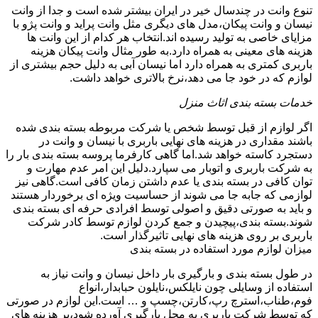
تنوع وانت در چندسال خیر در ایران بیشتر شده است و جدا از وانت
نیسان و وانت پیکان،مدل های دیگری مثل وانت پراید و وانت پژو با
مزایای خاصی به تولید رسیده اند.انتخاب هر کدام از این وانت ها
هزینه های معینی به همراه دارد.به طور مثال وانت پیکان هزینه
باربری کمتری به همراه دارد اما نیسان آبی به دلیل حجم بیشتری از
لوازم که در خود جا می دهد،نرخ بالاتری خواهد داشت.
خدمات بسته بندی اثاث منزل
اگر لوازم از قبل توسط شخص یا شرکت مربوطه بسته بندی شده
باشند مقداری در هزینه های نهایی باربری با نیسان و وانت در
دستجرد کاسته خواهد شد.اما گاهی کارفرما پروسه بسته بندی بار را
به شرکت باربری و اتوبار می سپارد.دلیل این امر عدم مهارت و
توان کافی در بسته بندی یا عدم داشتن زمان کافی است.گاهی نیز
لوازمی که جابه جا می شوند از حساسیت ویژه ای برخوردار هستند
و باید به صورتی دقیق و اصولی توسط افرادی حرفه ای بسته بندی
شوند.بسته بندی،پیچیدن و جمع کردن لوازم توسط کادر شرکت
باربری بر روی هزینه های نهایی تاثیرگذار است.
میزان لوازم مورد استفاده در بسته بندی
در طول بسته بندی و بارگیری بار داخل نیسان و وانت نیاز به
استفاده از وسایلی چون نایلکس،نایلون حبابدار،انواع
فوم،طناب،استرچ رپ،کارتن،چسپ و … است.این لوازم در صورتی
که توسط شرکت باربری به محل بارگیری آورده شود،بر هزینه های