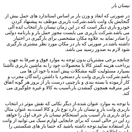
نیسان بار
در صورتی که ابعاد و وزن بار بر اساس استاندارد های حمل بیش از
گنجایش یک وانت باشد،شرکت باربری موظف به پیشنهاد کردن
خودرو باری دیگر است که در این زمان نیسان بار انتخاب ایده آلی
می باشد.شرکت باربری می بایست مجوز حمل بار و بارنامه دولتی
را صادر نماید به علاوه مکان مشخصی برای بارگیری در اختیار
داشته باشد.در صورتی که بار در مکان مورد نظر مشتری بارگیری
شود لازم به صدور رسید می باشد.
چنانچه برخی مشتریان بدون توجه به موارد فوق و صرفا به جهت
پرداخت هزینه کمتر کالا یا محصولات خود را به ماشین باربری ناآشنا
بسپارد مسئولیت کلیه مشکلات پیش آمده با خود آن ها می
باشد.شرکت باربری وانت بار دستجرد با داشتن رانندگان مجرب و
کار آزموده با بسته بندی و بارچینی درست بار از بروز هر گونه اتفاق
غیر مترقبه همچون گمشدن بار،آسیب به کالا و غیره جلوگیری می
کند.
با توجه به موارد عنوان شده،از دیگر نکاتی که نقش موثر در انتخاب
باربری وانت بار و نیسان بار دارد نوع بار و کالا است،به عنوان مثال
برای باربری بار آسیب پذیر استحکام نیسان بار حرف اول را خواهد
زد این در حالی است که برای جابجایی لوازم سبک می توانید از وانت
بار استفاده نمایید.توجه داشته باشید که حتما بار های شکستنی را
باید به اطلاع شرکت برسانید.