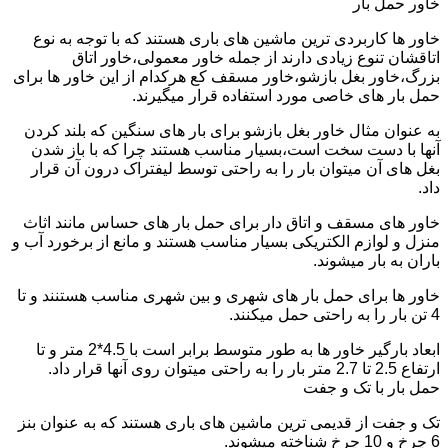
خاور حمل بار
خاور ها کاربردی ترین ماشین های باری هستند که با توجه به نوع
اتاقشان تنوع زیادی دارند از جمله خاور معمولی،خاور اتاق
بزرگ،خاور بغل بازشو،خاور مسقف کع هرکدام از این خاور ها برای
حمل بار های خاصی مورد استفاده قرار میگیرند.
به عنوان مثال خاور بغل بازشو برای بار های سنگین که بلند کردن
آنها با دست سخت است،بسیار مناسب هستند چرا که با باز شدن
بغل های آن میتوان بار را به راحتی توسط لیفتراک درون آن قرار
داد.
خاور های مسقف و اتاق دار برای حمل بار های حساس مانند اثاث
منزل و لوازم الکتریکی بسیار مناسب هستند و مانع از برخورد آب و
باران به بار میشوند.
خاور ها برای حمل بار های شهری و بین شهری مناسب هستنند و تا
4 تن بار را به راحتی حمل میکنند.
ابعاد بارگیر خاور ها به طور متوسط برابر است با 4.5*2 متر و تا
ارتفاع 2.5 تا 2.7 متر بار را به راحتی میتوان روی آنها قرار داد.
حمل بار با تک و جفت
تک و جفت از قدیمی ترین ماشین های باری هستند که به عنوان بنز
6 چرخ و 10 چرخ شناخته میشوند.