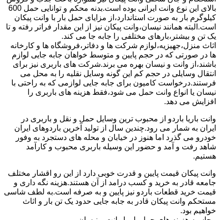
بالای این نوع وانت ایرانی بوده است.بدنه محکم و توانایی حمل 600
کیلوگرم بار به صورت استاندارد،از مزایای حمل بار با وانت پیکان
است.البته همانند نیسان،وانت پیکان نیز از این مقدار فراتر رفته و تا
یک تن و بیشتر،بارهای مختلفی را جابه جا می کند.
اثاث منزل،جهیزیه،لوازم شرکت ها و دفاتر،فروشگاه ها و کارخانه
ها در صورتی که در حجم پایین و متوسط خواهان جابه جایی لوازم
باشند،از وانت و نیسان بهره می برند.شرکت های باربری نیز برای
انتقال وسایلی در حجم کم این گونه وسایل نقلیه را به محل می
فرستند.درخواست کامیون برای جابه جایی لوازمی که به راحتی با
نیسان یا انواع وانت حمل می شود،فقط هزینه های باربری را
افزایش می دهد.
وانت باریا باردو از محبوب ترین وسایل حمل و نقل و باربری در
ایران به شمار می رود.چندین سال از تولید آخرین باردوهای ایران
خودرو می گذرد اما هنوز در خیابان و محله های دستجرد به وفور
شاهد رفت و آمد و حضور این وسیله باربری محبوب و کارآمد
هستیم.
وانت پیکان قیمت پایین و قدرت خوبی دارد از این رو اقشار مختلف
جامعه قادر به خرید و کسب درامد از آن هستند.هزینه نگه داری و
قیمت خرید قطعات باردو نیز پایین و به صرفه است.به لطف شاسی
مستحکم وانت پیکان قادر به جابه جایی حدود یک تن بار و اثاث
خواهیم بود.
محاسبه هزینه های حمل بار با وانت و نیسان