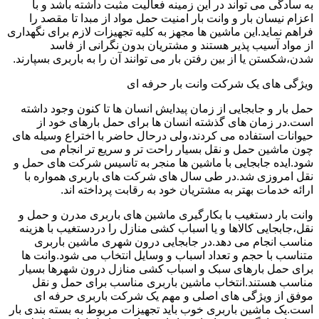
به سادگی می تواند در این زمینه فعالیت مثبت داشته باشد و با
اعزام نیسان بار و وانت بار امنیت حمل مواد از مبدا تا مقصد را
فراهم نماید.این ماشین ها مجهز به کلیه تجهیزات لازم برای نگهداری
از مواد آسیب پذیر هستند و مشتریان بدون نگرانی از فاسد
شدن،شکستن یا از بین رفتن بار می توانند آن را به باربری بسپارند.
ویژگی های یک شرکت وانت بار حرفه ای
حمل بار و جابجایی از زمان پیدایش انسان ها تا کنون وجود داشته
است.در زمان های گذشته انسان ها برای حمل بارهای خود از
حیوانات استفاده می کردند،ولی درحال حاضر با اختراع وسیله های
چون ماشین حمل و نقل بسیار راحت تر و سریع تر انجام می
شود.ایده جابجایی با ماشین ها منجر به تاسیس شرکت های حمل و
نقل امروزی شد.در طی سال های شرکت های باربری همواره با
ارائه خدمات بهتر به مشتریان خود به رقابت پرداخته اند.
وانت بار دستغیب با بکارگیری ماشین های باربری مدرن و حمل و
نقل،جابجایی کالاها و یا اسباب کشی منازل را دردستغیب با هزینه
مناسب انجام می دهد.در جابجایی درون شهری ماشین باربری
متناسب با حجم و تعداد اسباب و وسایل انتخاب می شود.وانت ها
برای حمل بارهای سبک و اسباب کشی منازل درون شهرها بسیار
مناسب هستند.انتخاب ماشین باربری مناسب برای حمل و نقل
موفق از ویژگی های اصلی و مهم یک شرکت باربری حرفه ای
است.یک ماشین باربری خوب باید تجهیزات مربوط به بسته بندی بار