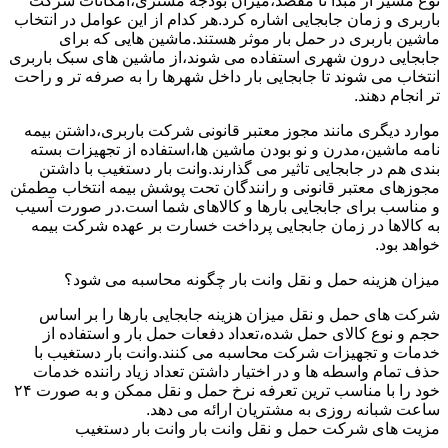
نوع مسیر از مبدا تا مقصد،میزان بودجه مشتری،امکانات شرکت
باربری و زمان جابجایی اشاره کرد.هر کدام از این عوامل در انتخاب
ماشین باربری در حمل بار موثر هستند.ماشین هایی که برای
جابجایی درون شهری استفاده می شوند،از ماشین های سبک باربری
انتخاب می شوند تا جابجایی بار داخل شهرها را به صرفه تر و راحت
تر انجام دهند.
موارد دیگری مانند مجوز معتبر قانونی شرکت باربری،داشتن بیمه
نامه ماشین،مدرن و نو بودن ماشین ها،استفاده از تجهیزات بسته
بندی هم در جابجایی تاثیر می گذارند.وانت بار دستغیب با داشتن
مجوزهای معتبر قانونی و رانندگان تحت پوشش بیمه انتخاب مطمئن
و مناسب برای جابجایی بارها و کالاهای شما است.در صورت آسیب
به کالاها در زمان جابجایی پرداخت خسارت بر عهده شرکت بیمه
خواهد بود.
میزان هزینه حمل و نقل وانت بار چگونه محاسبه می شود؟
شرکت های حمل و نقل میزان هزینه جابجایی بارها را بر اساس
حجم و نوع کالای حمل شده،تعداد دفعات حمل بار و استفاده از
خدمات و تجهیزات شرکت محاسبه می کنند.وانت بار دستغیب با
حذف تمام واسطه ها و در اختیار داشتن تعداد زیاد راننده خدمات
خود را با مناسب ترین تعرفه نرخ حمل و نقل ممکن و به صورت ۲۴
ساعت شبانه روزی به مشتریان ارائه می دهد.
مزیت های شرکت حمل و نقل وانت بار وانت بار دستغیب