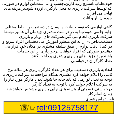
فوم،طناب،استرچ رپ،کارتن،چسپ و … است.این لوازم در صورتی
که توسط شرکت باربری به محل بارگیری آورده شود،بر هزینه های
نهایی می افزاید.
چیدمان بار و اثاث
گاهی لوازمی که توسط وانت و نیسان در دستغیب به نقاط مختلف
جابه جا می شوند،بنا به درخواست مشتری چیدمان آن ها نیز توسط
شرکت باربری انجام می گیرد.شرکت های اتوبار و باربری
دستغیب،افرادی را به این منظور آموزش می دهند.این افراد سریع و
در کمال دقت لوازم را طبق سلیقه مشتری در مکان خود قرار می
دهند.در صورتی که افراد خواهان برخورداری از این خدمات
باشند،باید هزینه های باربری بیشتری پرداخت کنند.
تعداد کارگران درخواستی
اتحادیه باربری دستغیب برای هر تعداد کارگر باربری هر ساله نرخ
ثابتی را اعلام خواهد کرد.مشتری هنگام مراجعه به شرکت باربری با
توجه به تعداد لوازمی که باید جابه جا شوند،تعداد کارگر مورد نیاز را
به شرکت اعلام خواهد کرد.با توجه به تعداد کارگر
درخواستی،قسمتی از هزینه های نهایی باربری مشخص خواهد شد.
زمان اتمام کار
تلفن تماس فوری
هزینه های باربری با وانت و نیسان در صورتی که پروسه باربری
☞☏
tel:09125758177
بیشتر از سه ساعت طول بکشد،افزایش خواهد یافت.این مدت
زمان به صورت استادندارد توسط اتحادیه باربری تعیین شده