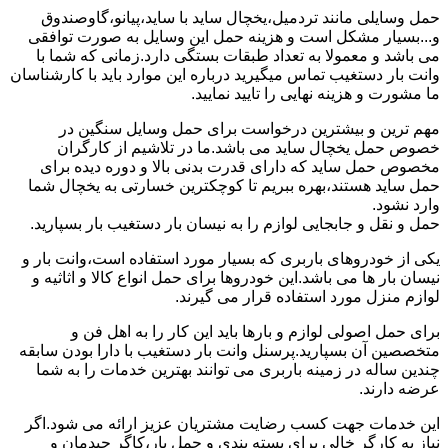
حمل وسایلی مانند تردمیل،یخچال ساید با ساید،پیانو،گاوصندوق
و...بسیار مشکل است و هزینه حمل این وسایل به صورت توافقی
می باشد و معمولا به تعداد طبقات بستگی دارد.زمانی که شما با
وانت بار دستغیب تماس میگیرید درباره این موارد باید با کارشناسان
ما مشورت و هزینه نهایی را تایید نمایید.
مهم ترین و بیشترین درخواست برای حمل وسایل سنگین در
خصوص حمل یخچال ساید می باشد.ما در تلاشیم از کارگران
مخصوص حمل ساید که دارای قدرت بدنی بالا و دوره دیده برای
حمل ساید هستند،بهره ببریم تا کوچکترین خسارتی به یخچال شما
وارد نشود.
حمل و نقل و جابجایی لوازم را به نیسان بار دستغیب بار بسپارید.
یکی از خودروهای باربری که بسیار مورد استفاده است،وانت بار و
نیسان بار ها می باشد.این خودروها برای حمل انواع کالا و اثاثیه و
لوازم منزل مورد استفاده قرار می گیرند.
برای حمل اصولی لوازم و بارها باید این کار را به اهل فن و
متخصصین آن بسپارید.پرسنل وانت بار دستغیب با دارا بودن سابقه
چندین ساله در زمینه باربری می توانند بهترین خدمات را به شما
عرضه دارند.
این خدمات جهت کسب رضایت مشتریان عزیز ارائه می شود.اگر
نیاز به کارگر خالی برای بسته بندی و حمل بار،کاگر چیدمان و