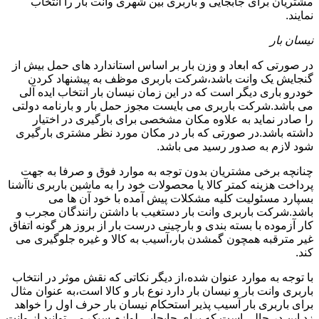
مشتریان برای جابجایی و باربری بین شهری وانت بار را انتخاب
نمایند.
نیسان بار
در صورتی که ابعاد و وزن بار بر اساس استاندارد های حمل بیش از
گنجایش یک وانت باشد،شرکت باربری موظف به پیشنهاد کردن
خودرو باری دیگر است که در این زمان نیسان بار انتخاب ایده آلی
می باشد.شرکت باربری می بایست مجوز حمل بار و بارنامه دولتی
را صادر نماید به علاوه مکان مشخصی برای بارگیری در اختیار
داشته باشد.در صورتی که بار در مکان مورد نظر مشتری بارگیری
شود لازم به صدور رسید می باشد.
چنانچه برخی مشتریان بدون توجه به موارد فوق و صرفا به جهت
پرداخت هزینه کمتر کالا یا محصولات خود را به ماشین باربری ناآشنا
بسپارد مسئولیت کلیه مشکلات پیش آمده با خود آن ها می
باشد.شرکت باربری وانت بار دستغیب با داشتن رانندگان مجرب و
کار آزموده با بسته بندی و بارچینی درست بار از بروز هر گونه اتفاق
غیر مترقبه همچون گمشدن بار،آسیب به کالا و غیره جلوگیری می
کند.
با توجه به موارد عنوان شده،از دیگر نکاتی که نقش موثر در انتخاب
باربری وانت بار و نیسان بار دارد نوع بار و کالا است،به عنوان مثال
برای باربری بار آسیب پذیر استحکام نیسان بار حرف اول را خواهد
زد این در حالی است که برای جابجایی لوازم سبک می توانید از وانت