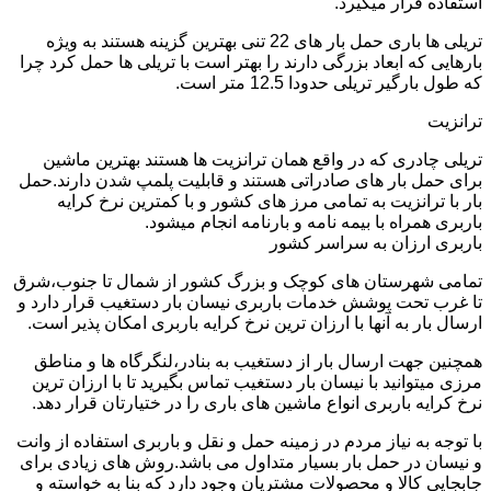
استفاده قرار میگیرد.
تریلی ها باری حمل بار های 22 تنی بهترین گزینه هستند به ویژه
بارهایی که ابعاد بزرگی دارند را بهتر است با تریلی ها حمل کرد چرا
که طول بارگیر تریلی حدودا 12.5 متر است.
ترانزیت
تریلی چادری که در واقع همان ترانزیت ها هستند بهترین ماشین
برای حمل بار های صادراتی هستند و قابلیت پلمپ شدن دارند.حمل
بار با ترانزیت به تمامی مرز های کشور و با کمترین نرخ کرایه
باربری همراه با بیمه نامه و بارنامه انجام میشود.
باربری ارزان به سراسر کشور
تمامی شهرستان های کوچک و بزرگ کشور از شمال تا جنوب،شرق
تا غرب تحت پوشش خدمات باربری نیسان بار دستغیب قرار دارد و
ارسال بار به آنها با ارزان ترین نرخ کرایه باربری امکان پذیر است.
همچنین جهت ارسال بار از دستغیب به بنادر،لنگرگاه ها و مناطق
مرزی میتوانید با نیسان بار دستغیب تماس بگیرید تا با ارزان ترین
نرخ کرایه باربری انواع ماشین های باری را در ختیارتان قرار دهد.
با توجه به نیاز مردم در زمینه حمل و نقل و باربری استفاده از وانت
و نیسان در حمل بار بسیار متداول می باشد.روش های زیادی برای
جابجایی کالا و محصولات مشتریان وجود دارد که بنا به خواسته و