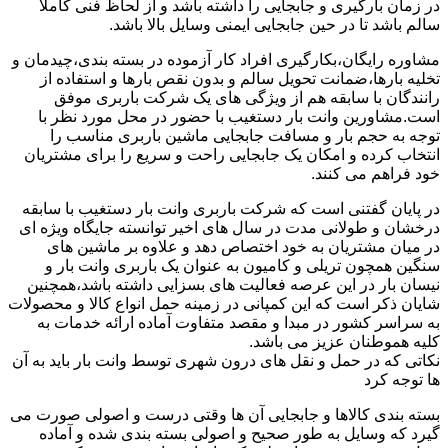
در زمان بارگیری و جابجایی را داشته باشد و از لحاظ فنی کاملا
سالم باشد تا در حین جابجایی ایمنی وسایل بالا باشد.
مشاوره رایگان،بکارگیری افراد کار آزموده در بسته بندی،چیدمان و
تخلیه بارها،ضمانت تحویل سالم و بدون نقص بارها و استفاده از
رانندگان با سابقه هم از ویژگی های یک شرکت باربری موفق
است.مشاورین وانت بار دستغیب با حضور در محل مورد نظر با
توجه به حجم بار و مسافت جابجایی ماشین باربری مناسب را
انتخاب کرده و امکان یک جابجایی راحت و سریع را برای مشتریان
خود فراهم می کنند.
در پایان گفتنی است که شرکت باربری وانت بار دستغیب با سابقه
درخشان و طولانی مدت در سال های اخیر توانسته جایگاه ویژه ای
در میان مشتریان به خود اختصاص دهد و علاوه بر ماشین های
سنگین همچون تریلی و کامیون به عنوان یک باربری وانت بار و
نیسان بار در این عرصه فعالیت های بسزایی داشته باشد،همچنین
شایان ذکر است که این کمپانی در زمینه حمل انواع کالا و محصولات
به سراسر کشور در مبدا و مقصد متفاوت آماده ارائه خدمات به
کلیه هموطنان عزیز می باشد.
نکاتی که در حمل و نقل های درون شهری توسط وانت بار باید به آن
ها توجه کرد
بسته بندی کالاها و جابجایی آن ها وقتی درست و اصولی صورت می
گیرد که وسایل به طور صحیح و اصولی بسته بندی شده و آماده