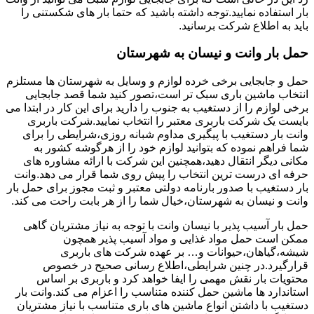
بار استفاده نمایید.توجه داشته باشید که حتما بار های شکستنی را
باید به اطلاع شرکت برسانید.
حمل بار وانت و نیسان به شهرستان
حمل و جابجایی برخی خرده لوازم و وسایل به شهرستان ها مستلزم
انتخاب ماشین باری سبک تر است،تصور کنید شما قصد جابجایی
برخی لوازم را از دستغیب به جنوب را دارید برای این کار در ابتدا می
بایست یک شرکت باربری معتبر را انتخاب نمایید.شرکت باربری
وانت بار دستغیب با پیگیری مداوم شبانه روزی،شرایطی را برای
شما فراهم نموده که بتوانید لوازم خود را از هرگوشه کشور به
مکانی دیگر انتقال دهید،همچنین این شرکت با ارائه مشاوره های
حرفه ای درست ترین انتخاب را پیش روی شما قرار می دهد.وانت
بار دستغیب با صدور بارنامه دولتی معتبر و ثبت مجوز برای حمل بار
وانت و نیسان به شهرستان،خیال شما را از هر بابت راحت می کند.
حمل بار آسیب پذیر با نیسان وانت با توجه به نیاز مشتریان گاهی
ممکن است حمل مواد غذایی و مواد آسیب پذیر همچون
شیشه،گیاهان،حیوانات و… بر عهده شرکت های باربری
قرارگیرد.در چنین شرایطی،اطلاع رسانی صحیح در خصوص
محتویات بار نقش مهمی را ایفا خواهد کرد و باربری بر اساس
استاندارد ها ماشین حمل کننده متناسب را اعزام می کند.وانت بار
دستغیب با داشتن انواع ماشین های باری متناسب با نیاز مشتریان