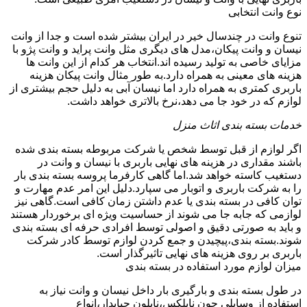
نوع وانت انتخابی
تنوع وانت در چندسال خیر در ایران بیشتر شده است و جدا از وانت
نیسان و وانت پیکان،مدل های دیگری مثل وانت پراید و وانت پژو با
مزایای خاصی به تولید رسیده اند.انتخاب هر کدام از این وانت ها
هزینه های معینی به همراه دارد.به طور مثال وانت پیکان هزینه
باربری کمتری به همراه دارد اما نیسان آبی به دلیل حجم بیشتری از
لوازم که در خود جا می دهد،نرخ بالاتری خواهد داشت.
خدمات بسته بندی اثاث منزل
اگر لوازم از قبل توسط شخص یا شرکت مربوطه بسته بندی شده
باشند مقداری در هزینه های نهایی باربری با نیسان و وانت در
دستغیب کاسته خواهد شد.اما گاهی کارفرما پروسه بسته بندی بار
را به شرکت باربری و اتوبار می سپارد.دلیل این امر عدم مهارت و
توان کافی در بسته بندی یا عدم داشتن زمان کافی است.گاهی نیز
لوازمی که جابه جا می شوند از حساسیت ویژه ای برخوردار هستند
و باید به صورتی دقیق و اصولی توسط افرادی حرفه ای بسته بندی
شوند.بسته بندی،پیچیدن و جمع کردن لوازم توسط کادر شرکت
باربری بر روی هزینه های نهایی تاثیرگذار است.
میزان لوازم مورد استفاده در بسته بندی
در طول بسته بندی و بارگیری بار داخل نیسان و وانت نیاز به
استفاده از وسایلی چون نایلکس،نایلون حبابدار،انواع