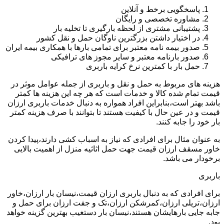
پاسخگویی برخط و آنلاین
مشاوره تخصصی و رایگان
پشتیبانی مشتری از لحظه بارگیری تا تخلیه بار
در اختیار داشتن بزرگترین ناوگان حمل و نقل کشور
صدور بیمه نامه معتبر برای تمامی بارها با همکاری بیمه ایران
صدور بارنامه معتبر و سایر مجوز های ترافیکی
حمل بار با کمترین نرخ کرایه باربری
هزینه های مربوط به حمل و نقل و باربری از جمله عوامل موثر در
قیمت تمام شده کالا و خدمات است که هر چه این هزینه ها کمتر
باشد بهتر است،بنابراین افراد همواره به دنبال خدمات باربری ارزان
قیمت و در عین حال با کیفیت هستند تا بتوانند با صرف هزینه کمتر
بار خود را جابه کنند.
به عنوان مثال برای افرادی که نیاز به اسباب کشی دارند،پیدا کردن
خاور مسقف ارزان قیمت جهت حمل اثاثیه منزل از اهمیت بالایی
برخودار می باشد.
باربری
برای افرادی که به دنبال باربری ارزان قیمت،نیسان بار ارزان،خاور
ارزان،تریلی ارزان،کمرشکن ارزان،تک و جفت ارزان برای حمل و
جابه جایی بارهایشان هستند،نیسان بار دستغیب بهترین گزینه خواهد
بود.