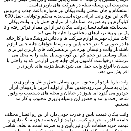
محبوبیت این وسیله نقیله در شرکت های باربری است.
استحکام و جان سختی وانت پیکان نیز همواره باعث جذب و فروش
بالای این نوع وانت ایرانی بوده است.بدنه محکم و توانایی حمل 600
کیلوگرم بار به صورت استاندارد،از مزایای حمل بار با وانت پیکان
است.البته همانند نیسان،وانت پیکان نیز از این مقدار فراتر رفته و تا
یک تن و بیشتر،بارهای مختلفی را جابه جا می کند.
اثاث منزل،جهیزیه،لوازم شرکت ها و دفاتر،فروشگاه ها و کارخانه
ها در صورتی که در حجم پایین و متوسط خواهان جابه جایی لوازم
باشند،از وانت و نیسان بهره می برند.شرکت های باربری نیز برای
انتقال وسایلی در حجم کم این گونه وسایل نقلیه را به محل می
فرستند.درخواست کامیون برای جابه جایی لوازمی که به راحتی با
نیسان یا انواع وانت حمل می شود،فقط هزینه های باربری را
افزایش می دهد.
وانت باریا باردو از محبوب ترین وسایل حمل و نقل و باربری در
ایران به شمار می رود.چندین سال از تولید آخرین باردوهای ایران
خودرو می گذرد اما هنوز در خیابان و محله های دستغیب به وفور
شاهد رفت و آمد و حضور این وسیله باربری محبوب و کارآمد
هستیم.
وانت پیکان قیمت پایین و قدرت خوبی دارد از این رو اقشار مختلف
جامعه قادر به خرید و کسب درامد از آن هستند.هزینه نگه داری و
قیمت خرید قطعات باردو نیز پایین و به صرفه است.به لطف شاسی
مستحکم وانت پیکان قادر به جابه جایی حدود یک تن بار و اثاث