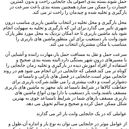
حمل شوند.بسته بندی اصولی یک جابجایی راحت و بدون کمترین
خسارت را ممکن می سازد.همچنین بسته بندی باعث سرعت در
بارگیری و تخلیه شده و چیدمان را راحت تر می کند.
محل بارگیری و محل تخلیه در انتخاب ماشین باربری مناسب درون
شهری تاثیر می گذارد.برای این که بارگیری و تخلیه به سهولت انجام
شود باید ماشین باربری تا حد امکان نزدیک به محل مورد نظر پارک
شود.وانت بار دستغیب برای این منظورماشین های باربری را
متناسب با مکان مشتریان انتخاب می کند.
سرعت حمل و نقل به مسافت حمل بار،مهارت راننده و آشنایی آن
با مسیرهای درون شهر بستگی دارد.البته بسته بندی صحیح و
استفاده از افراد آموزش دیده در بارگیری و تخلیه زمان جابجایی را
کوتاه تر می کند.فصلی که جابجایی در آن انجام می شود هم در روند
جابجایی موثر است،جابجایی در فصل های بارانی و نامساعد
دشوارتر است و دقت بیشتری را می طلبد.شرکت باربری برای
حفاظت کالاها در شرایط نامساعد باید مجهز به ماشین های باربری
مسقف باشند.وانت بار دستغیب با دارا بودن انواع ماشین های
باربری مسقف بارهای شما در شرایط نامساعد جوی به بهترین
شکل ممکن حمل کرده و صحیح و سالم تحویل می دهد.
عواملی که در یک جابجایی وانت بار اثر می گذارند
از عوامل موثر در جابجایی می توان به نوع بار و اندازه آن،طول و