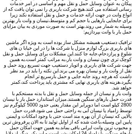
پیکان به عنوان وسایل حمل و نقل مهم و اساسی در امر خدمات
رسانی استفاده می کنند.هیچ شرکت باربری را نمی توان یافت که از
انواع وانت در جهت ارائه خدمات و حمل و نقل استفاده نکند زیرا
برای جابجایی بارهایی با حجم کم و متوسط،نیسان و وانت بار بهترین
وسیله به شمار می روند.بهتر است به صورت موردی به بیان مزایای
حمل بار با وانت بپردازیم:
ترافیک دستغیب همیشه مشکل ساز بوده است به ویژه اگر ماشین
های باربری بزرگ لوازم منزل یا شرکت ها را در این خیابا ن های
شلوغ و پرازدحام،جابه جا کنند.این مشکلات برای وسایل حمل و نقل
کوچک تری چون نیسان و وانت بار،به مراتب کمتر است.به همین
جهت شرکت های باربری و اتوبار دستغیب جهت تسریع روند حمل و
نقل از وانت بار و نیسان بهره می برند.این نکته را باید در مد نظر
داشت که هرچه روند جابه جایی و حمل بارسریع تر انجام
بگیرد،هزینه های باربری نهایی که مشتری باید پرداخت کند،کمتر
خواهد شد.
وانت بار و نیسان از جمله وسایل حمل و نقل با بدنه مستحکم با
قدرت حمل بارهای سنگین هستند.میزان استاندارد حمل بار با نیسان
2800 کیلو است اما دوبرابر این مقدار یعنی حدود 5000 کیلوگرم نیز
توسط زامیاد یا نیسان آبی به راحتی حمل می شود.قدرت حمل
بالایی که نیسان از آن بهره مند است حتی با وجود امکانات و ایمنی
پایین این وسیله،باعث شده که از اوایل تولید تا به الان پرفروش ترین
و محبوب ترین وانت ایرانی باقی بماند.به همین جهت امکان حمل
بارهای سنگین با زامیاد 24 امکان پذیر است و این یکی دیگر از دلایل