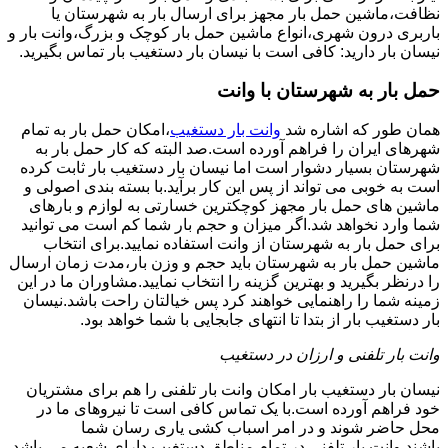
نظافت،ماشین حمل بار مجهز برای ارسال بار به شهرستان یا
باربری درون شهری،انواع ماشین حمل بار کوچک و بزرگ،وانت بار و
نیسان بار دارید: کافی است با نیسان بار دستغیب بار تماس بگیرید.
حمل بار به شهرستان با وانت
همان طور که اشاره شد
وانت بار دستغیب
،امکان حمل بار به تمام
شهرهای ایران را فراهم آورده است.صد البته که کار حمل بار به
شهرستان بسیار دشوار است اما نیسان بار دستغیب بار ثابت کرده
است به خوبی می تواند از پس این کار برآید.با بسته بندی اصولی و
ماشین های حمل بار مجهز کوچکترین خسارتی به لوازم و بارهای
شما وارد نخواهد شد.اگر میزان و حجم بار شما کم است می توانید
برای حمل بار به شهرستان از وانت استفاده نمایید.برای انتخاب
ماشین حمل بار به شهرستان باید حجم و وزن بار،مدت زمان ارسال
را درنظر بگیرید و بهترین گزینه را انتخاب نمایید.مشاوران ما در این
زمینه شما را راهنمایی خواهند کرد پس خیالتان راحت باشد.نیسان
بار دستغیب بار از بتدا تا انتهای جابجایی با شما خواهد بود.
وانت بار تلفنی و ارزان در دستغیب
نیسان بار دستغیب بار امکان وانت بار تلفنی را هم برای مشتریان
خود فراهم آورده است.با یک تماس کافی است تا نیروهای ما در
محل حاضر شوند و در امر اسباب کشی یاری رسان شما
باشند.وانت بار تلفنی در تمام مناطق دستغیب دارای شعبه می باشد