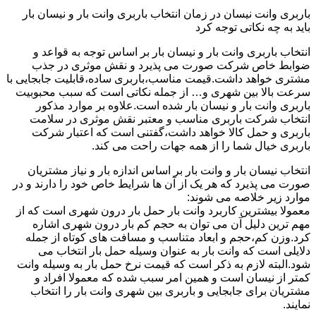
باربری وانت نیسان در زمان انتخاب باربری وانت بار و نیسان بار
باید به چه نکاتی توجه کرد
انتخاب باربری وانت بار و نیسان بار بر اساس توجه به قواعد و
ضوابط خاص شرکت صورت می پذیرد و نقش موثری در جذب
مشتری خواهد داشت.قیمت مناسب،باربری ساده،قابلیت جابجایی با
سرعت بالا بین شهری و… از جمله نکاتی است که سبب محبوبیت
باربری وانت بار و نیسان بار شده است.علاوه بر موارد مذکور
انتخاب شرکت باربری مناسب و معتبر نقش موثری در سلامت
باربری و حمل کالا خواهد داشت،گفتنی است که اعتبار شرکت
باربری خیال شما را از همه جهات راحت می کند.
انتخاب نیسان بار و وانت بار بر اساس اندازه بار و نیاز مشتریان
صورت می پذیرد که هر یک از آن ها شرایط خاص خود را دارند و در
موارد زیر خلاصه می شوند:
معمولا بیشترین کاربرد وانت بار حمل بار درون شهری است که از
مهم ترین دلیل آن می توان به حجم کم بار درون شهری اشاره
کرد.وزن کم،حجم و ابعاد متناسب و مسافت های کوتاه از جمله
دلایلی است که وانت بار به عنوان وسیله حمل بار انتخاب می
شود.البته لازم به ذکر است که قیمت نرخ حمل بار به وسیله وانت
کمتر از نیسان است و همین امر سبب شده که معمولا افراد و
مشتریان برای جابجایی و باربری بین شهری وانت بار را انتخاب
نمایند.