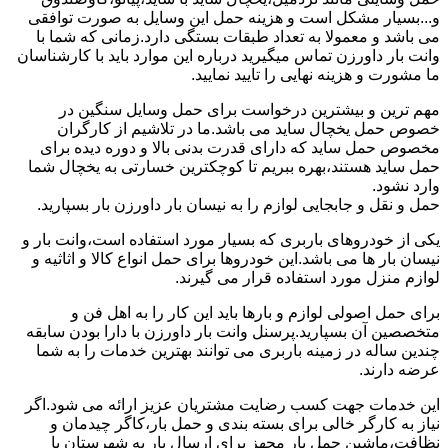
و...بسیار مشکل است و هزینه حمل این وسایل به صورت توافقی
می باشد و معمولا به تعداد طبقات بستگی دارد.زمانی که شما با
وانت بار داورزن تماس میگیرید درباره این موارد باید با کارشناسان
ما مشورت و هزینه نهایی را تایید نمایید.
مهم ترین و بیشترین درخواست برای حمل وسایل سنگین در
خصوص حمل یخچال ساید می باشد.ما در تلاشیم از کارگران
مخصوص حمل ساید که دارای قدرت بدنی بالا و دوره دیده برای
حمل ساید هستند،بهره ببریم تا کوچکترین خسارتی به یخچال شما
وارد نشود.
حمل و نقل و جابجایی لوازم را به نیسان بار داورزن بار بسپارید.
یکی از خودروهای باربری که بسیار مورد استفاده است،وانت بار و
نیسان بار ها می باشد.این خودروها برای حمل انواع کالا و اثاثیه و
لوازم منزل مورد استفاده قرار می گیرند.
برای حمل اصولی لوازم و بارها باید این کار را به اهل فن و
متخصصین آن بسپارید.پرسنل وانت بار داورزن با دارا بودن سابقه
چندین ساله در زمینه باربری می توانند بهترین خدمات را به شما
عرضه دارند.
این خدمات جهت کسب رضایت مشتریان عزیز ارائه می شود.اگر
نیاز به کارگر خالی برای بسته بندی و حمل بار،کاگر چیدمان و
نظافت،ماشین حمل بار مجهز برای ارسال بار به شهرستان یا