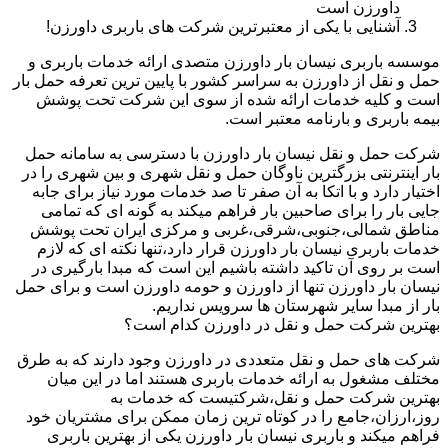
داورزن است
آشنایی با یکی از معتبرترین شرکت های باربری داورزن!
موسسه باربری نیسان بار داورزن متصدی ارائه خدمات باربری و
حمل و نقل از داورزن به سراسر کشور با پایین ترین تعرفه حمل بار
است و کلیه خدمات ارائه شده از سوی این شرکت تحت پوشش
بیمه باربری و بارنامه معتبر است.
شرکت حمل و نقل نیسان بار داورزن با دسترسی به سامانه حمل
بار اینترنتی بزرگترین ناوگان حمل و نقل شهری و بین شهری را در
اختیار دارد و با اتکا به آن صفر تا صد خدمات مورد نیاز برای جابه
جایی بار را برای صاحبین بار فراهم میکند به گونه ای که تمامی
مناطق شمالی،جنوبی،شرقی،غربی و مرکزی ایران تحت پوشش
خدمات باربری نیسان بار داورزن قرار دارد،تنها نکته ای که لازم
است بر روی آن تاکید داشته باشیم این است که مبدا بارگیری در
نیسان بار داورزن تنها از داورزن و حومه داورزن است و برای حمل
بار از مبدا سایر شهرستان ها سرویس نداریم.
بهترین شرکت حمل و نقل در داورزن کدام است؟
شرکت های حمل و نقل متعددی در داورزن وجود دارند که به طرق
مختلف مشغول به ارائه خدمات باربری هستند اما در این میان
بهترین شرکت حمل و نقل،شرکتیست که خدمات به
روز،ارزان،جامع را در کوتاه ترین زمان ممکن برای مشتریان خود
فراهم میکند و باربری نیسان بار داورزن یکی از بهترین باربری