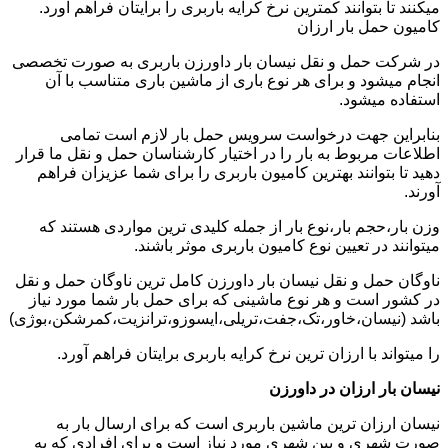
میکنند تا بتوانند کمترین نرخ کرایه باربری را برایتان فراهم آورد.
کامیون حمل بار ارزان
در شرکت حمل و نقل نیسان بار داورزن باربری به صورت تخصصی
انجام میشود و برای هر نوع باری از ماشین باری متناسب با آن
استفاده میشود.
بنابراین جهت درخواست سرویس حمل بار لازم است تمامی
اطلاعات مربوط به بار را در اختیار کارشناسان حمل و نقل ما قرار
دهید تا بتوانند بهترین کامیون باربری را برای شما عزیزان فراهم
آورند.
وزن بار،حجم بار،نوع بار از جمله کلیدی ترین مواردی هستند که
میتوانند در تعیین نوع کامیون باربری موثر باشند.
ناوگان حمل و نقل نیسان بار داورزن کامل ترین ناوگان حمل و نقل
در کشور است و هر نوع ماشینی که برای حمل بار شما مورد نیاز
باشد (نیسان،خاور،تک،جفت،تریلی،ایسوزو،ترانزیت،کمرشکن،بوژی)
را میتواند با ارزان ترین نرخ کرایه باربری برایتان فراهم آورد.
نیسان بار ارزان در داورزن
نیسان ارزان ترین ماشین باربری است که برای ارسال بار به
صورت شهری و بین شهری مورد نیاز است و برای افرادی که به