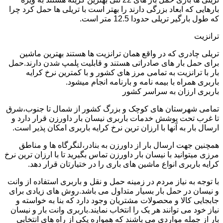
بارهایی که ابعاد بزرگی دارند را بهتر است با تریلی ها حمل کرد چرا
که طول بارگیر تریلی حدودا 12.5 متر است.
ترانزیت
تریلی چادری که در واقع همان ترانزیت ها هستند بهترین ماشین
برای حمل بار های صادراتی هستند و قابلیت پلمپ شدن دارند.حمل
بار با ترانزیت به تمامی مرز های کشور و با کمترین نرخ کرایه
باربری همراه با بیمه نامه و بارنامه انجام میشود.
باربری ارزان به سراسر کشور
تمامی شهرستان های کوچک و بزرگ کشور از شمال تا جنوب،شرق
تا غرب تحت پوشش خدمات باربری نیسان بار داورزن قرار دارد و
ارسال بار به آنها با ارزان ترین نرخ کرایه باربری امکان پذیر است.
همچنین جهت ارسال بار از داورزن به بنادر،لنگرگاه ها و مناطق
مرزی میتوانید با نیسان بار داورزن تماس بگیرید تا با ارزان ترین نرخ
کرایه باربری انواع ماشین های باری را در ختیارتان قرار دهد.
با توجه به نیاز مردم در زمینه حمل و نقل و باربری استفاده از وانت
و نیسان در حمل بار بسیار متداول می باشد.روش های زیادی برای
جابجایی کالا و محصولات مشتریان وجود دارد که بنا به خواسته و
نیاز خود می توانند هر یک را انتخاب نمایند.باربری وانت بار و نیسان
بار از جمله مواردی می باشند که همواره یکی از راه های انتخابی