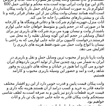
بالای این نوع وانت ایرانی بوده است.بدنه محکم و توانایی حمل 600
کیلوگرم بار به صورت استاندارد،از مزایای حمل بار با وانت پیکان
است.البته همانند نیسان،وانت پیکان نیز از این مقدار فراتر رفته و تا
یک تن و بیشتر،بارهای مختلفی را جابه جا می کند.
اثاث منزل،جهیزیه،لوازم شرکت ها و دفاتر،فروشگاه ها و کارخانه
ها در صورتی که در حجم پایین و متوسط خواهان جابه جایی لوازم
باشند،از وانت و نیسان بهره می برند.شرکت های باربری نیز برای
انتقال وسایلی در حجم کم این گونه وسایل نقلیه را به محل می
فرستند.درخواست کامیون برای جابه جایی لوازمی که به راحتی با
نیسان یا انواع وانت حمل می شود،فقط هزینه های باربری را
افزایش می دهد.
وانت باریا باردو از محبوب ترین وسایل حمل و نقل و باربری در
ایران به شمار می رود.چندین سال از تولید آخرین باردوهای ایران
خودرو می گذرد اما هنوز در خیابان و محله های داورزن به وفور
شاهد رفت و آمد و حضور این وسیله باربری محبوب و کارآمد
هستیم.
وانت پیکان قیمت پایین و قدرت خوبی دارد از این رو اقشار مختلف
جامعه قادر به خرید و کسب درامد از آن هستند.هزینه نگه داری و
قیمت خرید قطعات باردو نیز پایین و به صرفه است.به لطف شاسی
مستحکم وانت پیکان قادر به جابه جایی حدود یک تن بار و اثاث
خواهیم بود.
محاسبه هزینه های حمل بار با وانت و نیسان