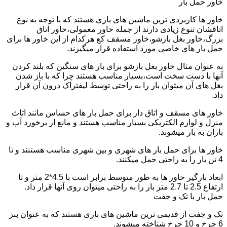
خاور حمل بار
خاور ها کاربردی ترین ماشین های باری هستند که با توجه به نوع
اتاقشان تنوع زیادی دارند از جمله خاور معمولی،خاور اتاق
بزرگ،خاور بغل بازشو،خاور مسقف کع هرکدام از این خاور ها برای
حمل بار های خاصی مورد استفاده قرار میگیرند.
به عنوان مثال خاور بغل بازشو برای بار های سنگین که بلند کردن
آنها با دست سخت است،بسیار مناسب هستند چرا که با باز شدن
بغل های آن میتوان بار را به راحتی توسط لیفتراک درون آن قرار
داد.
خاور های مسقف و اتاق دار برای حمل بار های حساس مانند اثاث
منزل و لوازم الکتریکی بسیار مناسب هستند و مانع از برخورد آب و
باران به بار میشوند.
خاور ها برای حمل بار های شهری و بین شهری مناسب هستنند و تا
4 تن بار را به راحتی حمل میکنند.
ابعاد بارگیر خاور ها به طور متوسط برابر است با 4.5*2 متر و تا
ارتفاع 2.5 تا 2.7 متر بار را به راحتی میتوان روی آنها قرار داد.
حمل بار با تک و جفت
تک و جفت از قدیمی ترین ماشین های باری هستند که به عنوان بنز
6 چرخ و 10 چرخ شناخته میشوند.