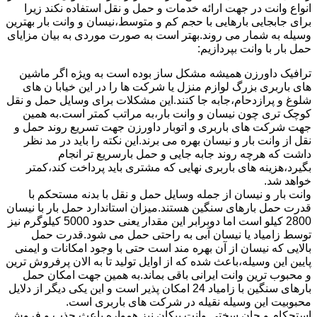
انواع وانت در جهت ارائه خدمات و حمل و نقل استفاده نکند زیرا
برای جابجایی بارهایی با حجم کم و متوسط،نیسان و وانت بار بهترین
وسیله به شمار می روند.بهتر است به صورت موردی به بیان مزایای
حمل بار با وانت بپردازیم:
ترافیک داورزن همیشه مشکل ساز بوده است به ویژه اگر ماشین
های باربری بزرگ لوازم منزل یا شرکت ها را در این خیابا ن های
شلوغ و پرازدحام،جابه جا کنند.این مشکلات برای وسایل حمل و نقل
کوچک تری چون نیسان و وانت بار،به مراتب کمتر است.به همین
جهت شرکت های باربری و اتوبار داورزن جهت تسریع روند حمل و
نقل از وانت بار و نیسان بهره می برند.این نکته را باید در مد نظر
داشت که هرچه روند جابه جایی و حمل بارسریع تر انجام
بگیرد،هزینه های باربری نهایی که مشتری باید پرداخت کند،کمتر
خواهد شد.
وانت بار و نیسان از جمله وسایل حمل و نقل با بدنه مستحکم با
قدرت حمل بارهای سنگین هستند.میزان استاندارد حمل بار با نیسان
2800 کیلو است اما دوبرابر این مقدار یعنی حدود 5000 کیلوگرم نیز
توسط زامیاد یا نیسان آبی به راحتی حمل می شود.قدرت حمل
بالایی که نیسان از آن بهره مند است حتی با وجود امکانات و ایمنی
پایین این وسیله،باعث شده که از اوایل تولید تا به الان پرفروش ترین
و محبوب ترین وانت ایرانی باقی بماند.به همین جهت امکان حمل
بارهای سنگین با زامیاد 24 امکان پذیر است و این یکی دیگر از دلایل
محبوبیت این وسیله نقیله در شرکت های باربری است.
استحکام و جان سختی وانت پیکان نیز همواره باعث جذب و فروش