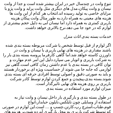
تنوع وانت در چندسال خیر در ایران بیشتر شده است و جدا از وانت
نیسان و وانت پیکان،مدل های دیگری مثل وانت پراید و وانت پژو با
مزایای خاصی به تولید رسیده اند.انتخاب هر کدام از این وانت ها
هزینه های معینی به همراه دارد.به طور مثال وانت پیکان هزینه
باربری کمتری به همراه دارد اما نیسان آبی به دلیل حجم بیشتری از
لوازم که در خود جا می دهد،نرخ بالاتری خواهد داشت.
خدمات بسته بندی اثاث منزل
اگر لوازم از قبل توسط شخص یا شرکت مربوطه بسته بندی شده
باشند مقداری در هزینه های نهایی باربری با نیسان و وانت در
داورزن کاسته خواهد شد.اما گاهی کارفرما پروسه بسته بندی بار را
به شرکت باربری و اتوبار می سپارد.دلیل این امر عدم مهارت و
توان کافی در بسته بندی یا عدم داشتن زمان کافی است.گاهی نیز
لوازمی که جابه جا می شوند از حساسیت ویژه ای برخوردار هستند
و باید به صورتی دقیق و اصولی توسط افرادی حرفه ای بسته بندی
شوند.بسته بندی،پیچیدن و جمع کردن لوازم توسط کادر شرکت
باربری بر روی هزینه های نهایی تاثیرگذار است.
میزان لوازم مورد استفاده در بسته بندی
در طول بسته بندی و بارگیری بار داخل نیسان و وانت نیاز به
استفاده از وسایلی چون نایلکس،نایلون حبابدار،انواع
فوم،طناب،استرچ رپ،کارتن،چسپ و … است.این لوازم در صورتی
که توسط شرکت باربری به محل بارگیری آورده شود،بر هزینه های