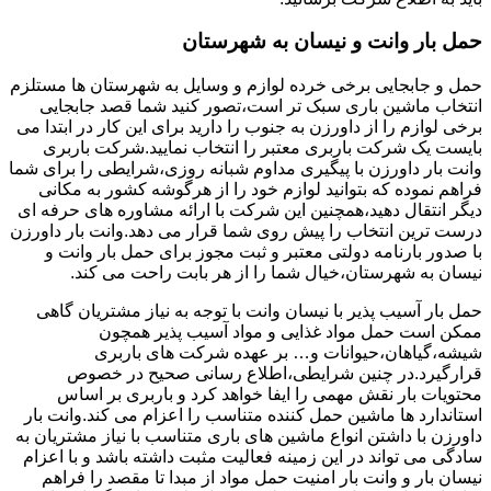
حمل بار وانت و نیسان به شهرستان
حمل و جابجایی برخی خرده لوازم و وسایل به شهرستان ها مستلزم
انتخاب ماشین باری سبک تر است،تصور کنید شما قصد جابجایی
برخی لوازم را از داورزن به جنوب را دارید برای این کار در ابتدا می
بایست یک شرکت باربری معتبر را انتخاب نمایید.شرکت باربری
وانت بار داورزن با پیگیری مداوم شبانه روزی،شرایطی را برای شما
فراهم نموده که بتوانید لوازم خود را از هرگوشه کشور به مکانی
دیگر انتقال دهید،همچنین این شرکت با ارائه مشاوره های حرفه ای
درست ترین انتخاب را پیش روی شما قرار می دهد.وانت بار داورزن
با صدور بارنامه دولتی معتبر و ثبت مجوز برای حمل بار وانت و
نیسان به شهرستان،خیال شما را از هر بابت راحت می کند.
حمل بار آسیب پذیر با نیسان وانت با توجه به نیاز مشتریان گاهی
ممکن است حمل مواد غذایی و مواد آسیب پذیر همچون
شیشه،گیاهان،حیوانات و… بر عهده شرکت های باربری
قرارگیرد.در چنین شرایطی،اطلاع رسانی صحیح در خصوص
محتویات بار نقش مهمی را ایفا خواهد کرد و باربری بر اساس
استاندارد ها ماشین حمل کننده متناسب را اعزام می کند.وانت بار
داورزن با داشتن انواع ماشین های باری متناسب با نیاز مشتریان به
سادگی می تواند در این زمینه فعالیت مثبت داشته باشد و با اعزام
نیسان بار و وانت بار امنیت حمل مواد از مبدا تا مقصد را فراهم