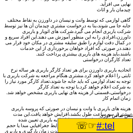
نهایی می افزاید.
چیدمان بار و اثاث
گاهی لوازمی که توسط وانت و نیسان در داورزن به نقاط مختلف
جابه جا می شوند،بنا به درخواست مشتری چیدمان آن ها نیز توسط
شرکت باربری انجام می گیرد.شرکت های اتوبار و باربری
داورزن،افرادی را به این منظور آموزش می دهند.این افراد سریع و
در کمال دقت لوازم را طبق سلیقه مشتری در مکان خود قرار می
دهند.در صورتی که افراد خواهان برخورداری از این خدمات
باشند،باید هزینه های باربری بیشتری پرداخت کنند.
تعداد کارگران درخواستی
اتحادیه باربری داورزن برای هر تعداد کارگر باربری هر ساله نرخ
ثابتی را اعلام خواهد کرد.مشتری هنگام مراجعه به شرکت باربری با
توجه به تعداد لوازمی که باید جابه جا شوند،تعداد کارگر مورد نیاز را
به شرکت اعلام خواهد کرد.با توجه به تعداد کارگر
درخواستی،قسمتی از هزینه های نهایی باربری مشخص خواهد شد.
زمان اتمام کار
هزینه های باربری با وانت و نیسان در صورتی که پروسه باربری
بیشتر از سه ساعت طول بکشد،افزایش خواهد یافت.این مدت
تلفن تماس فوری
زمان به صورت استادندارد توسط اتحادیه باربری تعیین شده
☞☏
tel:#
است.عواملی مثل آب وهوا،ترافیک،شرایط جغرافیایی مبدا یا حجم
زیاد لوازم ممکن است باعث افزایش مدت زمان بارگیری و باربری