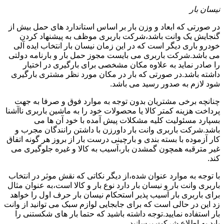
نیسان بار
در صورتی که ابعاد و وزن بار بر اساس استاندارد های حمل بیش از
گنجایش یک وانت باشد،شرکت باربری موظف به پیشنهاد کردن
خودرو باری دیگر است که در این زمان نیسان بار انتخاب ایده آلی
می باشد.شرکت باربری می بایست مجوز حمل بار و بارنامه دولتی
را صادر نماید به علاوه مکان مشخصی برای بارگیری در اختیار
داشته باشد.در صورتی که بار در مکان مورد نظر مشتری بارگیری
شود لازم به صدور رسید می باشد.
چنانچه برخی مشتریان بدون توجه به موارد فوق و صرفا به جهت
پرداخت هزینه کمتر کالا یا محصولات خود را به ماشین باربری ناآشنا
بسپارد مسئولیت کلیه مشکلات پیش آمده با خود آن ها می
باشد.شرکت باربری وانت بار داورزن با داشتن رانندگان مجرب و
کار آزموده با بسته بندی و بارچینی درست بار از بروز هر گونه اتفاق
غیر مترقبه همچون گمشدن بار،آسیب به کالا و غیره جلوگیری می
کند.
با توجه به موارد عنوان شده،از دیگر نکاتی که نقش موثر در انتخاب
باربری وانت بار و نیسان بار دارد نوع بار و کالا است،به عنوان مثال
برای باربری بار آسیب پذیر استحکام نیسان بار حرف اول را خواهد
زد این در حالی است که برای جابجایی لوازم سبک می توانید از وانت
بار استفاده نمایید.توجه داشته باشید که حتما بار های شکستنی را
باید به اطلاع شرکت برسانید.