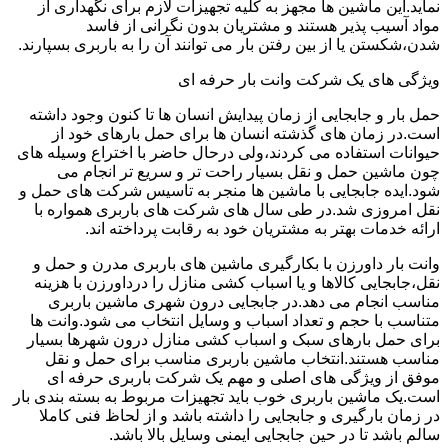
نماید.این ماشین ها مجهز به کلیه تجهیزات لازم برای نگهداری از
مواد آسیب پذیر هستند و مشتریان بدون نگرانی از فاسد
شدن،شکستن یا از بین رفتن بار می توانند آن را به باربری بسپارند.
ویژگی های یک شرکت وانت بار حرفه ای
حمل بار و جابجایی از زمان پیدایش انسان ها تا کنون وجود داشته
است.در زمان های گذشته انسان ها برای حمل بارهای خود از
حیوانات استفاده می کردند،ولی درحال حاضر با اختراع وسیله های
چون ماشین حمل و نقل بسیار راحت تر و سریع تر انجام می
شود.ایده جابجایی با ماشین ها منجر به تاسیس شرکت های حمل و
نقل امروزی شد.در طی سال های شرکت های باربری همواره با
ارائه خدمات بهتر به مشتریان خود به رقابت پرداخته اند.
وانت بار داورزن با بکارگیری ماشین های باربری مدرن و حمل و
نقل،جابجایی کالاها و یا اسباب کشی منازل را درداورزن با هزینه
مناسب انجام می دهد.در جابجایی درون شهری ماشین باربری
متناسب با حجم و تعداد اسباب و وسایل انتخاب می شود.وانت ها
برای حمل بارهای سبک و اسباب کشی منازل درون شهرها بسیار
مناسب هستند.انتخاب ماشین باربری مناسب برای حمل و نقل
موفق از ویژگی های اصلی و مهم یک شرکت باربری حرفه ای
است.یک ماشین باربری خوب باید تجهیزات مربوط به بسته بندی بار
در زمان بارگیری و جابجایی را داشته باشد و از لحاظ فنی کاملا
سالم باشد تا در حین جابجایی ایمنی وسایل بالا باشد.