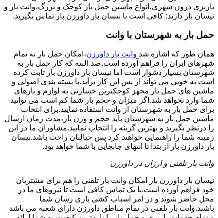
باربری درون شهری،انواع ماشین حمل بار کوچک و بزرگ،وانت بار و
نیسان بار دارید: کافی است با نیسان بار داورزن بار تماس بگیرید.
حمل بار به شهرستان با وانت
همان طور که اشاره شد
وانت بار داورزن
،امکان حمل بار به تمام
شهرهای ایران را فراهم آورده است.صد البته که کار حمل بار به
شهرستان بسیار دشوار است اما نیسان بار داورزن بار ثابت کرده
است به خوبی می تواند از پس این کار برآید.با بسته بندی اصولی و
ماشین های حمل بار مجهز کوچکترین خسارتی به لوازم و بارهای
شما وارد نخواهد شد.اگر میزان و حجم بار شما کم است می توانید
برای حمل بار به شهرستان از وانت استفاده نمایید.برای انتخاب
ماشین حمل بار به شهرستان باید حجم و وزن بار،مدت زمان ارسال
را درنظر بگیرید و بهترین گزینه را انتخاب نمایید.مشاوران ما در این
زمینه شما را راهنمایی خواهند کرد پس خیالتان راحت باشد.نیسان
بار داورزن بار از بتدا تا انتهای جابجایی با شما خواهد بود.
وانت بار تلفنی و ارزان در داورزن
نیسان بار داورزن بار امکان وانت بار تلفنی را هم برای مشتریان
خود فراهم آورده است.با یک تماس کافی است تا نیروهای ما در
محل حاضر شوند و در امر اسباب کشی یاری رسان شما
باشند.وانت بار تلفنی در تمام مناطق داورزن دارای شعبه می باشد
و تمام خدمات باربری و حمل بار را با بهترین کیفیت به شما ارائه