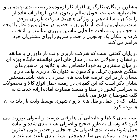
مشاوره رایگان،بکارگیری افراد کار آزموده در بسته بندی،چیدمان و
تخلیه بارها،ضمانت تحویل سالم و بدون نقص بارها و استفاده از
رانندگان با سابقه هم از ویژگی های یک شرکت باربری موفق
است.مشاورین وانت بار داورزن با حضور در محل مورد نظر با توجه
به حجم بار و مسافت جابجایی ماشین باربری مناسب را انتخاب
کرده و امکان یک جابجایی راحت و سریع را برای مشتریان خود
فراهم می کنند.
در پایان گفتنی است که شرکت باربری وانت بار داورزن با سابقه
درخشان و طولانی مدت در سال های اخیر توانسته جایگاه ویژه ای
در میان مشتریان به خود اختصاص دهد و علاوه بر ماشین های
سنگین همچون تریلی و کامیون به عنوان یک باربری وانت بار و
نیسان بار در این عرصه فعالیت های بسزایی داشته باشد،همچنین
شایان ذکر است که این کمپانی در زمینه حمل انواع کالا و محصولات
به سراسر کشور در مبدا و مقصد متفاوت آماده ارائه خدمات به
کلیه هموطنان عزیز می باشد.
نکاتی که در حمل و نقل های درون شهری توسط وانت بار باید به آن
ها توجه کرد
بسته بندی کالاها و جابجایی آن ها وقتی درست و اصولی صورت می
گیرد که وسایل به طور صحیح و اصولی بسته بندی شده و آماده
حمل شوند.بسته بندی اصولی یک جابجایی راحت و بدون کمترین
خسارت را ممکن می سازد.همچنین بسته بندی باعث سرعت در