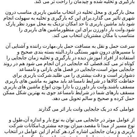
بارگیری و تخلیه شده و چیدمان را راحت تر می کند.
محل بارگیری و محل تخلیه در انتخاب ماشین باربری مناسب درون
شهری تاثیر می گذارد.برای این که بارگیری و تخلیه به سهولت انجام
شود باید ماشین باربری تا حد امکان نزدیک به محل مورد نظر پارک
شود.وانت بار داورزن برای این منظورماشین های باربری را
متناسب با مکان مشتریان انتخاب می کند.
سرعت حمل و نقل به مسافت حمل بار،مهارت راننده و آشنایی آن
با مسیرهای درون شهر بستگی دارد.البته بسته بندی صحیح و
استفاده از افراد آموزش دیده در بارگیری و تخلیه زمان جابجایی را
کوتاه تر می کند.فصلی که جابجایی در آن انجام می شود هم در روند
جابجایی موثر است،جابجایی در فصل های بارانی و نامساعد
دشوارتر است و دقت بیشتری را می طلبد.شرکت باربری برای
حفاظت کالاها در شرایط نامساعد باید مجهز به ماشین های باربری
مسقف باشند.وانت بار داورزن با دارا بودن انواع ماشین های باربری
مسقف بارهای شما در شرایط نامساعد جوی به بهترین شکل ممکن
حمل کرده و صحیح و سالم تحویل می دهد.
عواملی که در یک جابجایی وانت بار اثر می گذارند
از عوامل موثر در جابجایی می توان به نوع بار و اندازه آن،طول و
نوع مسیر از مبدا تا مقصد،میزان بودجه مشتری،امکانات شرکت
باربری و زمان جابجایی اشاره کرد.هر کدام از این عوامل در انتخاب