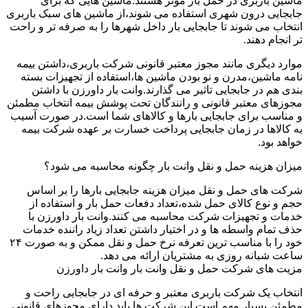
ماشین باربری در حمل بار موثر هستند.ماشین هایی که برای
جابجایی درون شهری استفاده می شوند،از ماشین های سبک باربری
انتخاب می شوند تا جابجایی بار داخل شهرها را به صرفه تر و راحت
تر انجام دهند.
موارد دیگری مانند مجوز معتبر قانونی شرکت باربری،داشتن بیمه
نامه ماشین،مدرن و نو بودن ماشین ها،استفاده از تجهیزات بسته
بندی هم در جابجایی تاثیر می گذارند.وانت بار داورزن با داشتن
مجوزهای معتبر قانونی و رانندگان تحت پوشش بیمه انتخاب مطمئن
و مناسب برای جابجایی بارها و کالاهای شما است.در صورت آسیب
به کالاها در زمان جابجایی پرداخت خسارت بر عهده شرکت بیمه
خواهد بود.
میزان هزینه حمل و نقل وانت بار چگونه محاسبه می شود؟
شرکت های حمل و نقل میزان هزینه جابجایی بارها را بر اساس
حجم و نوع کالای حمل شده،تعداد دفعات حمل بار و استفاده از
خدمات و تجهیزات شرکت محاسبه می کنند.وانت بار داورزن با
حذف تمام واسطه ها و در اختیار داشتن تعداد زیاد راننده خدمات
خود را با مناسب ترین تعرفه نرخ حمل و نقل ممکن و به صورت ۲۴
ساعت شبانه روزی به مشتریان ارائه می دهد.
مزیت های شرکت حمل و نقل وانت بار وانت بار داورزن
انتخاب یک شرکت باربری معتبر و حرفه ای در جابجایی راحت و
مطمئن بسیار مهم است.این شرکت ها باید دارای مجوزهای قانونی