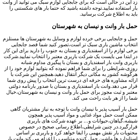
زد این در حالی است که برای جابجایی لوازم سبک می توانید از وانت
بار استفاده نمایید.توجه داشته باشید که حتما بار های شکستنی را
باید به اطلاع شرکت برسانید.
حمل بار وانت و نیسان به شهرستان
حمل و جابجایی برخی خرده لوازم و وسایل به شهرستان ها مستلزم
انتخاب ماشین باری سبک تر است،تصور کنید شما قصد جابجایی
برخی لوازم را از اسفندیاری و بستان به جنوب را دارید برای این کار
در ابتدا می بایست یک شرکت باربری معتبر را انتخاب نمایید.شرکت
باربری وانت بار اسفندیاری و بستان با پیگیری مداوم شبانه
روزی،شرایطی را برای شما فراهم نموده که بتوانید لوازم خود را از
هرگوشه کشور به مکانی دیگر انتقال دهید،همچنین این شرکت با
ارائه مشاوره های حرفه ای درست ترین انتخاب را پیش روی شما
قرار می دهد.وانت بار اسفندیاری و بستان با صدور بارنامه دولتی
معتبر و ثبت مجوز برای حمل بار وانت و نیسان به شهرستان،خیال
شما را از هر بابت راحت می کند.
حمل بار آسیب پذیر با نیسان وانت با توجه به نیاز مشتریان گاهی
ممکن است حمل مواد غذایی و مواد آسیب پذیر همچون
شیشه،گیاهان،حیوانات و… بر عهده شرکت های باربری
قرارگیرد.در چنین شرایطی،اطلاع رسانی صحیح در خصوص
محتویات بار نقش مهمی را ایفا خواهد کرد و باربری بر اساس
استاندارد ها ماشین حمل کننده متناسب را اعزام می کند.وانت بار