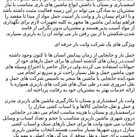
اسفندیاری و بستان با داشتن انواع ماشین های باری متناسب با نیاز
مشتریان به سادگی می تواند در این زمینه فعالیت مثبت داشته باشد
و با اعزام نیسان بار و وانت بار امنیت حمل مواد از مبدا تا مقصد را
فراهم نماید.این ماشین ها مجهز به کلیه تجهیزات لازم برای نگهداری
از مواد آسیب پذیر هستند و مشتریان بدون نگرانی از فاسد
شدن،شکستن یا از بین رفتن بار می توانند آن را به باربری بسپارند.
ویژگی های یک شرکت وانت بار حرفه ای
حمل بار و جابجایی از زمان پیدایش انسان ها تا کنون وجود داشته
است.در زمان های گذشته انسان ها برای حمل بارهای خود از
حیوانات استفاده می کردند،ولی درحال حاضر با اختراع وسیله های
چون ماشین حمل و نقل بسیار راحت تر و سریع تر انجام می
شود.ایده جابجایی با ماشین ها منجر به تاسیس شرکت های حمل و
نقل امروزی شد.در طی سال های شرکت های باربری همواره با
ارائه خدمات بهتر به مشتریان خود به رقابت پرداخته اند.
وانت بار اسفندیاری و بستان با بکارگیری ماشین های باربری مدرن
و حمل و نقل،جابجایی کالاها و یا اسباب کشی منازل را
دراسفندیاری و بستان با هزینه مناسب انجام می دهد.در جابجایی
درون شهری ماشین باربری متناسب با حجم و تعداد اسباب و وسایل
انتخاب می شود.وانت ها برای حمل بارهای سبک و اسباب کشی
منازل درون شهرها بسیار مناسب هستند.انتخاب ماشین باربری
مناسب برای حمل و نقل موفق از ویژگی های اصلی و مهم یک