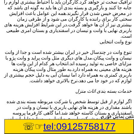
ترافیک سخت تر خواهد کرد.کارگران باید با احتیاط بیشتری لوازم را
جابه جا کنند و بارگیری و بسته بندی آن ها باید به گونه ای باشد که
در معرض خیس شدن قرار نگیرند.همه این عوامل باعث افزایش
سختی کار برای راننده یا کارگران می شود و از طرفی زمان
بیشتری نیز از آن ها خواهد گرفت.در این شرایط افزایش هزینه های
باربری نهایی با وانت و نیسان در اسفندیاری و بستان امری طبیعی
است.
نوع وانت انتخابی
تنوع وانت در چندسال خیر در ایران بیشتر شده است و جدا از وانت
نیسان و وانت پیکان،مدل های دیگری مثل وانت پراید و وانت پژو با
مزایای خاصی به تولید رسیده اند.انتخاب هر کدام از این وانت ها
هزینه های معینی به همراه دارد.به طور مثال وانت پیکان هزینه
باربری کمتری به همراه دارد اما نیسان آبی به دلیل حجم بیشتری از
لوازم که در خود جا می دهد،نرخ بالاتری خواهد داشت.
خدمات بسته بندی اثاث منزل
اگر لوازم از قبل توسط شخص یا شرکت مربوطه بسته بندی شده
باشند مقداری در هزینه های نهایی باربری با نیسان و وانت در
اسفندیاری و بستان کاسته خواهد شد.اما گاهی کارفرما پروسه
تلفن تماس فوری
بسته بندی بار را به شرکت باربری و اتوبار می سپارد.دلیل این امر
☞☏
tel:09125758177
عدم مهارت و توان کافی در بسته بندی یا عدم داشتن زمان کافی
است.گاهی نیز لوازمی که جابه جا می شوند از حساسیت ویژه ای