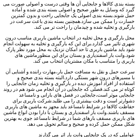
بسته بندی کالاها و جابجایی آن ها وقتی درست و اصولی صورت می
گیرد که وسایل به طور صحیح و اصولی بسته بندی شده و آماده
حمل شوند.بسته بندی اصولی یک جابجایی راحت و بدون کمترین
خسارت را ممکن می سازد.همچنین بسته بندی باعث سرعت در
بارگیری و تخلیه شده و چیدمان را راحت تر می کند.
محل بارگیری و محل تخلیه در انتخاب ماشین باربری مناسب درون
شهری تاثیر می گذارد.برای این که بارگیری و تخلیه به سهولت انجام
شود باید ماشین باربری تا حد امکان نزدیک به محل مورد نظر پارک
شود.وانت بار اسفندیاری و بستان برای این منظورماشین های
باربری را متناسب با مکان مشتریان انتخاب می کند.
سرعت حمل و نقل به مسافت حمل بار،مهارت راننده و آشنایی آن
با مسیرهای درون شهر بستگی دارد.البته بسته بندی صحیح و
استفاده از افراد آموزش دیده در بارگیری و تخلیه زمان جابجایی را
کوتاه تر می کند.فصلی که جابجایی در آن انجام می شود هم در روند
جابجایی موثر است،جابجایی در فصل های بارانی و نامساعد
دشوارتر است و دقت بیشتری را می طلبد.شرکت باربری برای
حفاظت کالاها در شرایط نامساعد باید مجهز به ماشین های باربری
مسقف باشند.وانت بار اسفندیاری و بستان با دارا بودن انواع ماشین
های باربری مسقف بارهای شما در شرایط نامساعد جوی به بهترین
شکل ممکن حمل کرده و صحیح و سالم تحویل می دهد.
عواملی که در یک جابجایی وانت بار اثر می گذارند