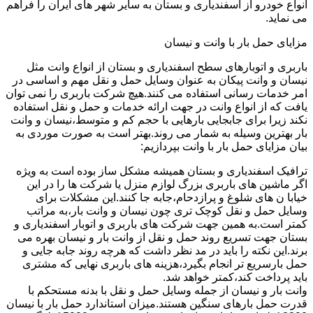
انواع خودرو از اسفندیاری و بستان به سایر شهر های ایران را فراهم
می نماید.
مزایای حمل بار با وانت و نیسان
باربری و اتوبارهای سطح اسفندیاری و بستان از انواع وانت مثل
نیسان و وانت پیکان به عنوان وسایل حمل و نقل مهم و اساسی در
امر خدمات رسانی استفاده می کنند.هیچ شرکت باربری را نمی توان
یافت که از انواع وانت در جهت ارائه خدمات و حمل و نقل استفاده
نکند زیرا برای جابجایی بارهایی با حجم کم و متوسط،نیسان و وانت
بار بهترین وسیله به شمار می روند.بهتر است به صورت موردی به
بیان مزایای حمل بار با وانت بپردازیم:
ترافیک اسفندیاری و بستان همیشه مشکل ساز بوده است به ویژه
اگر ماشین های باربری بزرگ لوازم منزل یا شرکت ها را در این
خیابا ن های شلوغ و پرازدحام،جابه جا کنند.این مشکلات برای
وسایل حمل و نقل کوچک تری چون نیسان و وانت بار،به مراتب
کمتر است.به همین جهت شرکت های باربری و اتوبار اسفندیاری و
بستان جهت تسریع روند حمل و نقل از وانت بار و نیسان بهره می
برند.این نکته را باید در مد نظر داشت که هرچه روند جابه جایی و
حمل بارسریع تر انجام بگیرد،هزینه های باربری نهایی که مشتری
باید پرداخت کند،کمتر خواهد شد.
وانت بار و نیسان از جمله وسایل حمل و نقل با بدنه مستحکم با
قدرت حمل بارهای سنگین هستند.میزان استاندارد حمل بار با نیسان