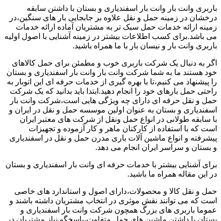
باربری وانت بار وانت بار اسفندیاری و بستان با داشتن سابقه
درخشان در زمینه حمل و نقل علاوه بر جابجایی بار های سنگین،در
زمینه ارائه خدمات حمل سبک تر به مشتریان آماده ارائه خدمات
می باشد.برای کسب اطلاعات بیشتر در زمینه آشنایی با اصول اولیه
باربری وانت بار و نیسان بار با ما همراه باشید.
اگر به دنبال یک شرکت باربری خوب و مطمئن برای حمل کالاهای
خود هستند ما به شما شرکت وانت بار وانت بار اسفندیاری و بستان
را پیشنهاد می کنیم،تا با بهره گیری از خدمات حرفه ای این اتوبار به
راحتی حمل بارهای خود را انجام دهید.ابتدا باید بدانید که یک شرکت
حمل و نقل حرفه ای دارای چه ویژگی هایی است،شرکت وانت بار
اسفندیاری و بستان به عنوان اولین موسسه حمل و نقل در ایران و
با سابقه طولانی در انواع حمل ونقل از شرکت های معتبر ایران
است که با استفاده از کارکنان ماهر و کار آزموده و تجهیزات
پیشرفته و انواع ماشین آلات باری مدرن حمل و نقل در اسفندیاری
و بستان و سراسر ایران انجام می دهد.
برای آشنایی بیشتر با خدمات حرفه ای وانت بار اسفندیاری و بستان
در این مقاله همراه ما باشید.
حمل و نقل کالا و محصولات،دارای اصول و استاندارد های خاصی
است که می توانند نقش موثری در انتخاب مشتریان داشته باشند و
عموما باربری های بزرگ همچون شرکت وانت بار اسفندیاری و
بستان با داشتن ماشین های حمل متفاوت،پاسخگو نیاز مشتریان در