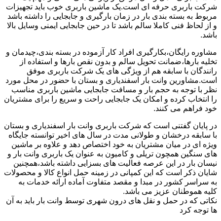
شرکت باربری حرفه ای است.یک ماشین باربری خوب باید تجهیزات
مربوط به بسته بندی بار در زمان بارگیری و جابجایی را داشته باشد
و از لحاظ فنی کاملا سالم باشد تا در حین جابجایی ایمنی وسایل بالا
باشد.
مشاوره رایگان،بکارگیری افراد کار آزموده در بسته بندی،چیدمان و
تخلیه بارها،ضمانت تحویل سالم و بدون نقص بارها و استفاده از
رانندگان با سابقه هم از ویژگی های یک شرکت باربری موفق
است.مشاورین وانت بار اسفندیاری و بستان با حضور در محل مورد
نظر با توجه به حجم بار و مسافت جابجایی ماشین باربری مناسب
را انتخاب کرده و امکان یک جابجایی راحت و سریع را برای مشتریان
خود فراهم می کنند.
در پایان گفتنی است که شرکت باربری وانت بار اسفندیاری و بستان
با سابقه درخشان و طولانی مدت در سال های اخیر توانسته جایگاه
ویژه ای در میان مشتریان به خود اختصاص دهد و علاوه بر ماشین
های سنگین همچون تریلی و کامیون به عنوان یک باربری وانت بار و
نیسان بار در این عرصه فعالیت های بسزایی داشته باشد،همچنین
شایان ذکر است که این کمپانی در زمینه حمل انواع کالا و محصولات
به سراسر کشور در مبدا و مقصد متفاوت آماده ارائه خدمات به
کلیه هموطنان عزیز می باشد.
نکاتی که در حمل و نقل های درون شهری توسط وانت بار باید به آن
ها توجه کرد