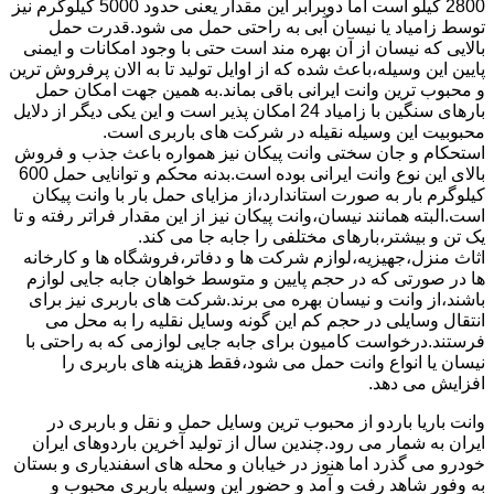
2800 کیلو است اما دوبرابر این مقدار یعنی حدود 5000 کیلوگرم نیز
توسط زامیاد یا نیسان آبی به راحتی حمل می شود.قدرت حمل
بالایی که نیسان از آن بهره مند است حتی با وجود امکانات و ایمنی
پایین این وسیله،باعث شده که از اوایل تولید تا به الان پرفروش ترین
و محبوب ترین وانت ایرانی باقی بماند.به همین جهت امکان حمل
بارهای سنگین با زامیاد 24 امکان پذیر است و این یکی دیگر از دلایل
محبوبیت این وسیله نقیله در شرکت های باربری است.
استحکام و جان سختی وانت پیکان نیز همواره باعث جذب و فروش
بالای این نوع وانت ایرانی بوده است.بدنه محکم و توانایی حمل 600
کیلوگرم بار به صورت استاندارد،از مزایای حمل بار با وانت پیکان
است.البته همانند نیسان،وانت پیکان نیز از این مقدار فراتر رفته و تا
یک تن و بیشتر،بارهای مختلفی را جابه جا می کند.
اثاث منزل،جهیزیه،لوازم شرکت ها و دفاتر،فروشگاه ها و کارخانه
ها در صورتی که در حجم پایین و متوسط خواهان جابه جایی لوازم
باشند،از وانت و نیسان بهره می برند.شرکت های باربری نیز برای
انتقال وسایلی در حجم کم این گونه وسایل نقلیه را به محل می
فرستند.درخواست کامیون برای جابه جایی لوازمی که به راحتی با
نیسان یا انواع وانت حمل می شود،فقط هزینه های باربری را
افزایش می دهد.
وانت باریا باردو از محبوب ترین وسایل حمل و نقل و باربری در
ایران به شمار می رود.چندین سال از تولید آخرین باردوهای ایران
خودرو می گذرد اما هنوز در خیابان و محله های اسفندیاری و بستان
به وفور شاهد رفت و آمد و حضور این وسیله باربری محبوب و