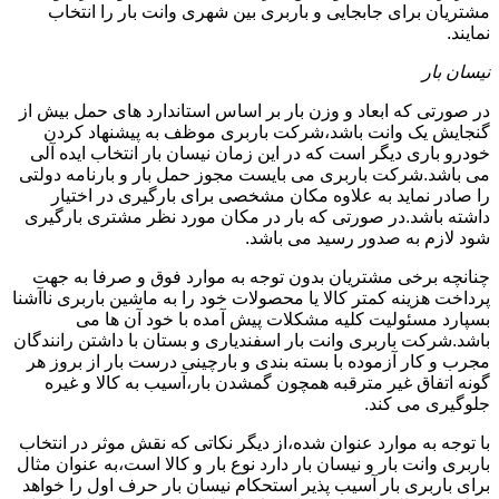
مشتریان برای جابجایی و باربری بین شهری وانت بار را انتخاب
نمایند.
نیسان بار
در صورتی که ابعاد و وزن بار بر اساس استاندارد های حمل بیش از
گنجایش یک وانت باشد،شرکت باربری موظف به پیشنهاد کردن
خودرو باری دیگر است که در این زمان نیسان بار انتخاب ایده آلی
می باشد.شرکت باربری می بایست مجوز حمل بار و بارنامه دولتی
را صادر نماید به علاوه مکان مشخصی برای بارگیری در اختیار
داشته باشد.در صورتی که بار در مکان مورد نظر مشتری بارگیری
شود لازم به صدور رسید می باشد.
چنانچه برخی مشتریان بدون توجه به موارد فوق و صرفا به جهت
پرداخت هزینه کمتر کالا یا محصولات خود را به ماشین باربری ناآشنا
بسپارد مسئولیت کلیه مشکلات پیش آمده با خود آن ها می
باشد.شرکت باربری وانت بار اسفندیاری و بستان با داشتن رانندگان
مجرب و کار آزموده با بسته بندی و بارچینی درست بار از بروز هر
گونه اتفاق غیر مترقبه همچون گمشدن بار،آسیب به کالا و غیره
جلوگیری می کند.
با توجه به موارد عنوان شده،از دیگر نکاتی که نقش موثر در انتخاب
باربری وانت بار و نیسان بار دارد نوع بار و کالا است،به عنوان مثال
برای باربری بار آسیب پذیر استحکام نیسان بار حرف اول را خواهد