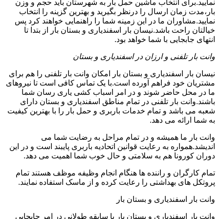
نمایید.برای انتخاب ماشین حمل بار به شهرستان باید حجم و وزن
بار،مدت زمان ارسال را درنظر بگیرید و بهترین گزینه را انتخاب
نمایید.مشاوران ما در این زمینه شما را راهنمایی خواهند کرد پس
خیالتان راحت باشد.نیسان بار اسفندیاری و بستان بار از بتدا تا
انتهای جابجایی با شما خواهد بود.
وانت بار تلفنی و ارزان در اسفندیاری و بستان
نیسان بار اسفندیاری و بستان بار امکان وانت بار تلفنی را هم برای
مشتریان خود فراهم آورده است.با یک تماس کافی است تا نیروهای
ما در محل حاضر شوند و در امر اسباب کشی یاری رسان شما
باشند.وانت بار تلفنی در تمام مناطق اسفندیاری و بستان دارای
شعبه می باشد و تمام خدمات باربری و حمل بار را با بهترین کیفیت
به شما ارائه می دهد.
وانت بار ما همیشه و در تمام مراحل به رضایت شما می
اندیشد.همواره به رعایت قوانین اتحادیه باربری پایبند است و در این
دوران کورونا هم به سلامتی و حال خوب شما اهمیت می دهد.
تمام کارگران و راننده ها هنگام انجام وظیفه موظف هستند تمام
پروتکل های بهداشتی را رعایت کرده و از ماسک استفاده نمایند.
وانت بار اسفندیاری و بستان بار
وانت بار اسفندیاری و بستان بار با سابقه طولانی در امر جابجایی