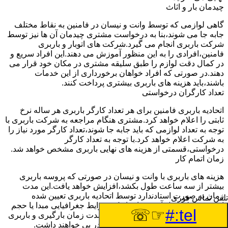
چیدمان بار و اثاث
گاهی لوازمی که توسط وانت و نیسان در فامنین به نقاط مختلف
جابه جا می شوند،بنا به درخواست مشتری چیدمان آن ها نیز توسط
شرکت باربری انجام می گیرد.شرکت های اتوبار و باربری
فامنین،افرادی را به این منظور آموزش می دهند.این افراد سریع و
در کمال دقت لوازم را طبق سلیقه مشتری در مکان خود قرار می
دهند.در صورتی که افراد خواهان برخورداری از این خدمات
باشند،باید هزینه های باربری بیشتری پرداخت کنند.
تعداد کارگران درخواستی
اتحادیه باربری فامنین برای هر تعداد کارگر باربری هر ساله نرخ
ثابتی را اعلام خواهد کرد.مشتری هنگام مراجعه به شرکت باربری با
توجه به تعداد لوازمی که باید جابه جا شوند،تعداد کارگر مورد نیاز را
به شرکت اعلام خواهد کرد.با توجه به تعداد کارگر
درخواستی،قسمتی از هزینه های نهایی باربری مشخص خواهد شد.
زمان اتمام کار
هزینه های باربری با وانت و نیسان در صورتی که پروسه باربری
بیشتر از سه ساعت طول بکشد،افزایش خواهد یافت.این مدت
زمان به صورت استادندارد توسط اتحادیه باربری تعیین شده
تلفن تماس فوری
است.عواملی مثل آب وهوا،ترافیک،شرایط جغرافیایی مبدا یا حجم
☞☏
tel:#
زیاد لوازم ممکن است باعث افزایش مدت زمان بارگیری و باربری
شوند که افزایش هزینه های باربری را در پی خواهند داشت.