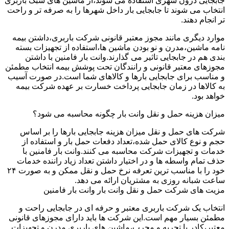
جابجایی درون شهری استفاده می شوند،از ماشین های سبک باربری
انتخاب می شوند تا جابجایی بار داخل شهرها را به صرفه تر و راحت
تر انجام دهند.
موارد دیگری مانند مجوز معتبر قانونی شرکت باربری،داشتن بیمه
نامه ماشین،مدرن و نو بودن ماشین ها،استفاده از تجهیزات بسته
بندی هم در جابجایی تاثیر می گذارند.وانت بار فامنین با داشتن
مجوزهای معتبر قانونی و رانندگان تحت پوشش بیمه انتخاب مطمئن
و مناسب برای جابجایی بارها و کالاهای شما است.در صورت آسیب
به کالاها در زمان جابجایی پرداخت خسارت بر عهده شرکت بیمه
خواهد بود.
میزان هزینه حمل و نقل وانت بار چگونه محاسبه می شود؟
شرکت های حمل و نقل میزان هزینه جابجایی بارها را بر اساس
حجم و نوع کالای حمل شده،تعداد دفعات حمل بار و استفاده از
خدمات و تجهیزات شرکت محاسبه می کنند.وانت بار فامنین با
حذف تمام واسطه ها و در اختیار داشتن تعداد زیاد راننده خدمات
خود را با مناسب ترین تعرفه نرخ حمل و نقل ممکن و به صورت ۲۴
ساعت شبانه روزی به مشتریان ارائه می دهد.
مزیت های شرکت حمل و نقل وانت بار وانت بار فامنین
انتخاب یک شرکت باربری معتبر و حرفه ای در جابجایی راحت و
مطمئن بسیار مهم است.این شرکت ها باید دارای مجوزهای قانونی
معتبر،کادر با تجربه و مجرب،ماشین های باربری مدرن و تجهیزات