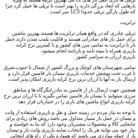
بارهایی که ابعاد بزرگی دارند را بهتر است با تریلی ها حمل کرد چرا
که طول بارگیر تریلی حدودا 12.5 متر است.
ترانزیت
تریلی چادری که در واقع همان ترانزیت ها هستند بهترین ماشین
برای حمل بار های صادراتی هستند و قابلیت پلمپ شدن دارند.حمل
بار با ترانزیت به تمامی مرز های کشور و با کمترین نرخ کرایه
باربری همراه با بیمه نامه و بارنامه انجام میشود.
باربری ارزان به سراسر کشور
تمامی شهرستان های کوچک و بزرگ کشور از شمال تا جنوب،شرق
تا غرب تحت پوشش خدمات باربری نیسان بار فامنین قرار دارد و
ارسال بار به آنها با ارزان ترین نرخ کرایه باربری امکان پذیر است.
همچنین جهت ارسال بار از فامنین به بنادر،لنگرگاه ها و مناطق
مرزی میتوانید با نیسان بار فامنین تماس بگیرید تا با ارزان ترین نرخ
کرایه باربری انواع ماشین های باری را در ختیارتان قرار دهد.
با توجه به نیاز مردم در زمینه حمل و نقل و باربری استفاده از وانت
و نیسان در حمل بار بسیار متداول می باشد.روش های زیادی برای
جابجایی کالا و محصولات مشتریان وجود دارد که بنا به خواسته و
نیاز خود می توانند هر یک را انتخاب نمایند.باربری وانت بار و نیسان
بار از جمله مواردی می باشند که همواره یکی از راه های انتخابی