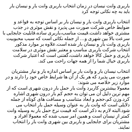
باربری وانت نیسان در زمان انتخاب باربری وانت بار و نیسان بار
باید به چه نکاتی توجه کرد
انتخاب باربری وانت بار و نیسان بار بر اساس توجه به قواعد و
ضوابط خاص شرکت صورت می پذیرد و نقش موثری در جذب
مشتری خواهد داشت.قیمت مناسب،باربری ساده،قابلیت جابجایی با
سرعت بالا بین شهری و… از جمله نکاتی است که سبب محبوبیت
باربری وانت بار و نیسان بار شده است.علاوه بر موارد مذکور
انتخاب شرکت باربری مناسب و معتبر نقش موثری در سلامت
باربری و حمل کالا خواهد داشت،گفتنی است که اعتبار شرکت
باربری خیال شما را از همه جهات راحت می کند.
انتخاب نیسان بار و وانت بار بر اساس اندازه بار و نیاز مشتریان
صورت می پذیرد که هر یک از آن ها شرایط خاص خود را دارند و در
موارد زیر خلاصه می شوند:
معمولا بیشترین کاربرد وانت بار حمل بار درون شهری است که از
مهم ترین دلیل آن می توان به حجم کم بار درون شهری اشاره
کرد.وزن کم،حجم و ابعاد متناسب و مسافت های کوتاه از جمله
دلایلی است که وانت بار به عنوان وسیله حمل بار انتخاب می
شود.البته لازم به ذکر است که قیمت نرخ حمل بار به وسیله وانت
کمتر از نیسان است و همین امر سبب شده که معمولا افراد و
مشتریان برای جابجایی و باربری بین شهری وانت بار را انتخاب
نمایند.