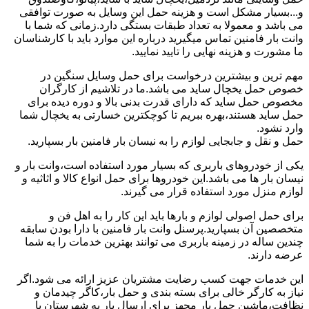
و...بسیار مشکل است و هزینه حمل این وسایل به صورت توافقی
می باشد و معمولا به تعداد طبقات بستگی دارد.زمانی که شما با
وانت بار فامنین تماس میگیرید درباره این موارد باید با کارشناسان
ما مشورت و هزینه نهایی را تایید نمایید.
مهم ترین و بیشترین درخواست برای حمل وسایل سنگین در
خصوص حمل یخچال ساید می باشد.ما در تلاشیم از کارگران
مخصوص حمل ساید که دارای قدرت بدنی بالا و دوره دیده برای
حمل ساید هستند،بهره ببریم تا کوچکترین خسارتی به یخچال شما
وارد نشود.
حمل و نقل و جابجایی لوازم را به نیسان بار فامنین بار بسپارید.
یکی از خودروهای باربری که بسیار مورد استفاده است،وانت بار و
نیسان بار ها می باشد.این خودروها برای حمل انواع کالا و اثاثیه و
لوازم منزل مورد استفاده قرار می گیرند.
برای حمل اصولی لوازم و بارها باید این کار را به اهل فن و
متخصصین آن بسپارید.پرسنل وانت بار فامنین با دارا بودن سابقه
چندین ساله در زمینه باربری می توانند بهترین خدمات را به شما
عرضه دارند.
این خدمات جهت کسب رضایت مشتریان عزیز ارائه می شود.اگر
نیاز به کارگر خالی برای بسته بندی و حمل بار،کاگر چیدمان و
نظافت،ماشین حمل بار مجهز برای ارسال بار به شهرستان یا