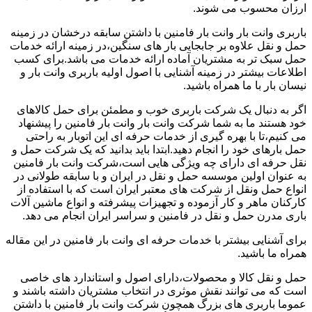
ارزان محسوب می شوند.
باربری وانت بار وانت بار فامنین با داشتن سابقه درخشان در زمینه
حمل و نقل علاوه بر جابجایی بار های سنگین،در زمینه ارائه خدمات
حمل سبک تر به مشتریان آماده ارائه خدمات می باشد.برای کسب
اطلاعات بیشتر در زمینه آشنایی با اصول اولیه باربری وانت بار و
نیسان بار با ما همراه باشید.
اگر به دنبال یک شرکت باربری خوب و مطمئن برای حمل کالاهای
خود هستند ما به شما شرکت وانت بار وانت بار فامنین را پیشنهاد
می کنیم،تا با بهره گیری از خدمات حرفه ای این اتوبار به راحتی
حمل بارهای خود را انجام دهید.ابتدا باید بدانید که یک شرکت حمل و
نقل حرفه ای دارای چه ویژگی هایی است،شرکت وانت بار فامنین
به عنوان اولین موسسه حمل و نقل در ایران و با سابقه طولانی در
انواع حمل ونقل از شرکت های معتبر ایران است که با استفاده از
کارکنان ماهر و کار آزموده و تجهیزات پیشرفته و انواع ماشین آلات
باری مدرن حمل و نقل در فامنین و سراسر ایران انجام می دهد.
برای آشنایی بیشتر با خدمات حرفه ای وانت بار فامنین در این مقاله
همراه ما باشید.
حمل و نقل کالا و محصولات،دارای اصول و استاندارد های خاصی
است که می توانند نقش موثری در انتخاب مشتریان داشته باشند و
عموما باربری های بزرگ همچون شرکت وانت بار فامنین با داشتن