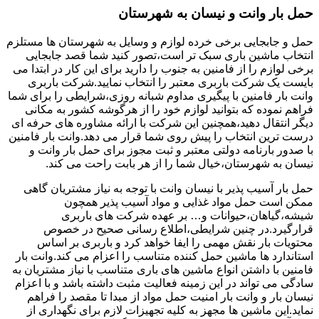
حمل بار وانت و نیسان به شهرستان
حمل و جابجایی برخی خرده لوازم و وسایل به شهرستان ها مستلزم
انتخاب ماشین باری سبک تر است،تصور کنید شما قصد جابجایی
برخی لوازم را از فامنین به جنوب را دارید برای این کار در ابتدا می
بایست یک شرکت باربری معتبر را انتخاب نمایید.شرکت باربری
وانت بار فامنین با پیگیری مداوم شبانه روزی،شرایطی را برای شما
فراهم نموده که بتوانید لوازم خود را از هرگوشه کشور به مکانی
دیگر انتقال دهید،همچنین این شرکت با ارائه مشاوره های حرفه ای
درست ترین انتخاب را پیش روی شما قرار می دهد.وانت بار فامنین
با صدور بارنامه دولتی معتبر و ثبت مجوز برای حمل بار وانت و
نیسان به شهرستان،خیال شما را از هر بابت راحت می کند.
حمل بار آسیب پذیر با نیسان وانت با توجه به نیاز مشتریان گاهی
ممکن است حمل مواد غذایی و مواد آسیب پذیر همچون
شیشه،گیاهان،حیوانات و… بر عهده شرکت های باربری
قرارگیرد.در چنین شرایطی،اطلاع رسانی صحیح در خصوص
محتویات بار نقش مهمی را ایفا خواهد کرد و باربری بر اساس
استاندارد ها ماشین حمل کننده متناسب را اعزام می کند.وانت بار
فامنین با داشتن انواع ماشین های باری متناسب با نیاز مشتریان به
سادگی می تواند در این زمینه فعالیت مثبت داشته باشد و با اعزام
نیسان بار و وانت بار امنیت حمل مواد از مبدا تا مقصد را فراهم
نماید.این ماشین ها مجهز به کلیه تجهیزات لازم برای نگهداری از