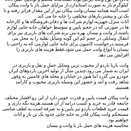
کیلوگرم بار به صورت استاندارد،از مزایای حمل بار با وانت پیکان
است.البته همانند نیسان،وانت پیکان نیز از این مقدار فراتر رفته و تا
یک تن و بیشتر،بارهای مختلفی را جابه جا می کند.
اثاث منزل،جهیزیه،لوازم شرکت ها و دفاتر،فروشگاه ها و کارخانه
ها در صورتی که در حجم پایین و متوسط خواهان جابه جایی لوازم
باشند،از وانت و نیسان بهره می برند.شرکت های باربری نیز برای
انتقال وسایلی در حجم کم این گونه وسایل نقلیه را به محل می
فرستند.درخواست کامیون برای جابه جایی لوازمی که به راحتی با
نیسان یا انواع وانت حمل می شود،فقط هزینه های باربری را
افزایش می دهد.
وانت باریا باردو از محبوب ترین وسایل حمل و نقل و باربری در
ایران به شمار می رود.چندین سال از تولید آخرین باردوهای ایران
خودرو می گذرد اما هنوز در خیابان و محله های فامنین به وفور
شاهد رفت و آمد و حضور این وسیله باربری محبوب و کارآمد
هستیم.
وانت پیکان قیمت پایین و قدرت خوبی دارد از این رو اقشار مختلف
جامعه قادر به خرید و کسب درامد از آن هستند.هزینه نگه داری و
قیمت خرید قطعات باردو نیز پایین و به صرفه است.به لطف شاسی
مستحکم وانت پیکان قادر به جابه جایی حدود یک تن بار و اثاث
خواهیم بود.
محاسبه هزینه های حمل بار با وانت و نیسان