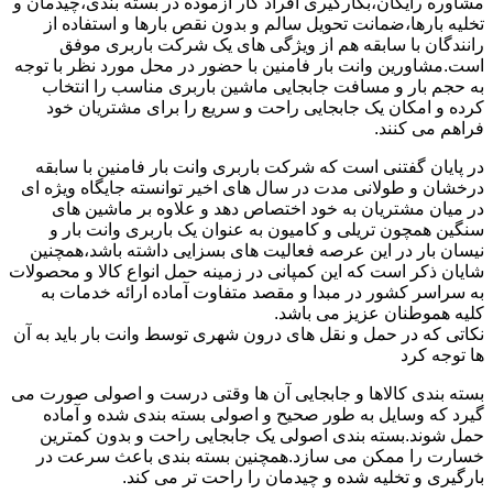
مشاوره رایگان،بکارگیری افراد کار آزموده در بسته بندی،چیدمان و
تخلیه بارها،ضمانت تحویل سالم و بدون نقص بارها و استفاده از
رانندگان با سابقه هم از ویژگی های یک شرکت باربری موفق
است.مشاورین وانت بار فامنین با حضور در محل مورد نظر با توجه
به حجم بار و مسافت جابجایی ماشین باربری مناسب را انتخاب
کرده و امکان یک جابجایی راحت و سریع را برای مشتریان خود
فراهم می کنند.
در پایان گفتنی است که شرکت باربری وانت بار فامنین با سابقه
درخشان و طولانی مدت در سال های اخیر توانسته جایگاه ویژه ای
در میان مشتریان به خود اختصاص دهد و علاوه بر ماشین های
سنگین همچون تریلی و کامیون به عنوان یک باربری وانت بار و
نیسان بار در این عرصه فعالیت های بسزایی داشته باشد،همچنین
شایان ذکر است که این کمپانی در زمینه حمل انواع کالا و محصولات
به سراسر کشور در مبدا و مقصد متفاوت آماده ارائه خدمات به
کلیه هموطنان عزیز می باشد.
نکاتی که در حمل و نقل های درون شهری توسط وانت بار باید به آن
ها توجه کرد
بسته بندی کالاها و جابجایی آن ها وقتی درست و اصولی صورت می
گیرد که وسایل به طور صحیح و اصولی بسته بندی شده و آماده
حمل شوند.بسته بندی اصولی یک جابجایی راحت و بدون کمترین
خسارت را ممکن می سازد.همچنین بسته بندی باعث سرعت در
بارگیری و تخلیه شده و چیدمان را راحت تر می کند.