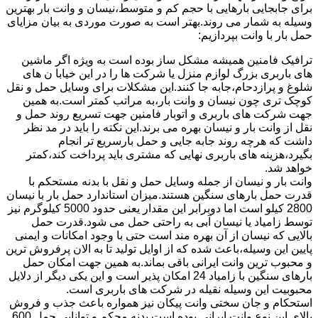
برای جابجایی بارهایی با حجم کم و متوسط،نیسان و وانت بار بهترین
وسیله به شمار می روند.بهتر است به صورت موردی به بیان مزایای
حمل بار با وانت بپردازیم:
ترافیک فامنین همیشه مشکل ساز بوده است به ویژه اگر ماشین
های باربری بزرگ لوازم منزل یا شرکت ها را در این خیابا ن های
شلوغ و پرازدحام،جابه جا کنند.این مشکلات برای وسایل حمل و نقل
کوچک تری چون نیسان و وانت بار،به مراتب کمتر است.به همین
جهت شرکت های باربری و اتوبار فامنین جهت تسریع روند حمل و
نقل از وانت بار و نیسان بهره می برند.این نکته را باید در مد نظر
داشت که هرچه روند جابه جایی و حمل بارسریع تر انجام
بگیرد،هزینه های باربری نهایی که مشتری باید پرداخت کند،کمتر
خواهد شد.
وانت بار و نیسان از جمله وسایل حمل و نقل با بدنه مستحکم با
قدرت حمل بارهای سنگین هستند.میزان استاندارد حمل بار با نیسان
2800 کیلو است اما دوبرابر این مقدار یعنی حدود 5000 کیلوگرم نیز
توسط زامیاد یا نیسان آبی به راحتی حمل می شود.قدرت حمل
بالایی که نیسان از آن بهره مند است حتی با وجود امکانات و ایمنی
پایین این وسیله،باعث شده که از اوایل تولید تا به الان پرفروش ترین
و محبوب ترین وانت ایرانی باقی بماند.به همین جهت امکان حمل
بارهای سنگین با زامیاد 24 امکان پذیر است و این یکی دیگر از دلایل
محبوبیت این وسیله نقیله در شرکت های باربری است.
استحکام و جان سختی وانت پیکان نیز همواره باعث جذب و فروش
بالای این نوع وانت ایرانی بوده است.بدنه محکم و توانایی حمل 600