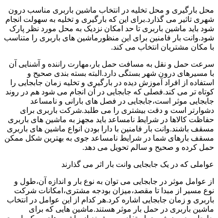
محل بارگیری و محل تخلیه در انتخاب ماشین باربری مناسب درون
شهری تاثیر می گذارد.برای این که بارگیری و تخلیه به سهولت انجام
شود باید ماشین باربری تا حد امکان نزدیک به محل مورد نظر پارک
شود.وانت بار فامنین برای این منظورماشین های باربری را متناسب
با مکان مشتریان انتخاب می کند.
سرعت حمل و نقل به مسافت حمل بار،مهارت راننده و آشنایی آن
با مسیرهای درون شهر بستگی دارد.البته بسته بندی صحیح و
استفاده از افراد آموزش دیده در بارگیری و تخلیه زمان جابجایی را
کوتاه تر می کند.فصلی که جابجایی در آن انجام می شود هم در روند
جابجایی موثر است،جابجایی در فصل های بارانی و نامساعد
دشوارتر است و دقت بیشتری را می طلبد.شرکت باربری برای
حفاظت کالاها در شرایط نامساعد باید مجهز به ماشین های باربری
مسقف باشند.وانت بار فامنین با دارا بودن انواع ماشین های باربری
مسقف بارهای شما در شرایط نامساعد جوی به بهترین شکل ممکن
حمل کرده و صحیح و سالم تحویل می دهد.
عواملی که در یک جابجایی وانت بار اثر می گذارند
از عوامل موثر در جابجایی می توان به نوع بار و اندازه آن،طول و
نوع مسیر از مبدا تا مقصد،میزان بودجه مشتری،امکانات شرکت
باربری و زمان جابجایی اشاره کرد.هر کدام از این عوامل در انتخاب
ماشین باربری در حمل بار موثر هستند.ماشین هایی که برای