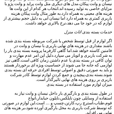
نیسان و وانت پیکان،مدل های دیگری مثل وانت پراید و وانت پژو با
مزایای خاصی به تولید رسیده اند.انتخاب هر کدام از این وانت ها
هزینه های معینی به همراه دارد.به طور مثال وانت پیکان هزینه
باربری کمتری به همراه دارد اما نیسان آبی به دلیل حجم بیشتری از
لوازم که در خود جا می دهد،نرخ بالاتری خواهد داشت.
خدمات بسته بندی اثاث منزل
اگر لوازم از قبل توسط شخص یا شرکت مربوطه بسته بندی شده
باشند مقداری در هزینه های نهایی باربری با نیسان و وانت در
فامنین کاسته خواهد شد.اما گاهی کارفرما پروسه بسته بندی بار را
به شرکت باربری و اتوبار می سپارد.دلیل این امر عدم مهارت و
توان کافی در بسته بندی یا عدم داشتن زمان کافی است.گاهی نیز
لوازمی که جابه جا می شوند از حساسیت ویژه ای برخوردار هستند
و باید به صورتی دقیق و اصولی توسط افرادی حرفه ای بسته بندی
شوند.بسته بندی،پیچیدن و جمع کردن لوازم توسط کادر شرکت
باربری بر روی هزینه های نهایی تاثیرگذار است.
میزان لوازم مورد استفاده در بسته بندی
در طول بسته بندی و بارگیری بار داخل نیسان و وانت نیاز به
استفاده از وسایلی چون نایلکس،نایلون حبابدار،انواع
فوم،طناب،استرچ رپ،کارتن،چسپ و … است.این لوازم در صورتی
که توسط شرکت باربری به محل بارگیری آورده شود،بر هزینه های
نهایی می افزاید.