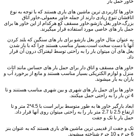
خاور حمل بار
خاور ها کاربردی ترین ماشین های باری هستند که با توجه به نوع
اتاقشان تنوع زیادی دارند از جمله خاور معمولی،خاور اتاق
بزرگ،خاور بغل بازشو،خاور مسقف کع هرکدام از این خاور ها برای
حمل بار های خاصی مورد استفاده قرار میگیرند.
به عنوان مثال خاور بغل بازشو برای بار های سنگین که بلند کردن
آنها با دست سخت است،بسیار مناسب هستند چرا که با باز شدن
بغل های آن میتوان بار را به راحتی توسط لیفتراک درون آن قرار
داد.
خاور های مسقف و اتاق دار برای حمل بار های حساس مانند اثاث
منزل و لوازم الکتریکی بسیار مناسب هستند و مانع از برخورد آب و
باران به بار میشوند.
خاور ها برای حمل بار های شهری و بین شهری مناسب هستنند و تا
4 تن بار را به راحتی حمل میکنند.
ابعاد بارگیر خاور ها به طور متوسط برابر است با 4.5*2 متر و تا
ارتفاع 2.5 تا 2.7 متر بار را به راحتی میتوان روی آنها قرار داد.
حمل بار با تک و جفت
تک و جفت از قدیمی ترین ماشین های باری هستند که به عنوان بنز
6 چرخ و 10 چرخ شناخته میشوند.