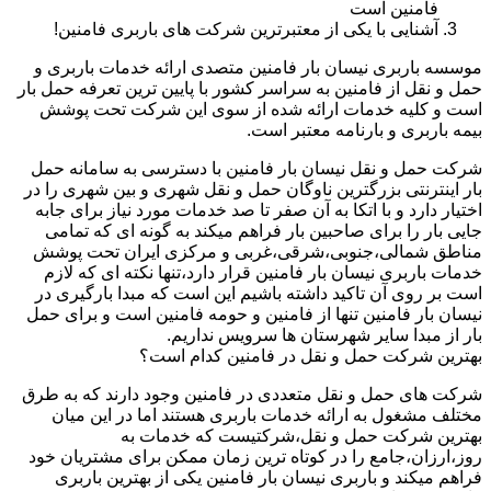
فامنین است
آشنایی با یکی از معتبرترین شرکت های باربری فامنین!
موسسه باربری نیسان بار فامنین متصدی ارائه خدمات باربری و
حمل و نقل از فامنین به سراسر کشور با پایین ترین تعرفه حمل بار
است و کلیه خدمات ارائه شده از سوی این شرکت تحت پوشش
بیمه باربری و بارنامه معتبر است.
شرکت حمل و نقل نیسان بار فامنین با دسترسی به سامانه حمل
بار اینترنتی بزرگترین ناوگان حمل و نقل شهری و بین شهری را در
اختیار دارد و با اتکا به آن صفر تا صد خدمات مورد نیاز برای جابه
جایی بار را برای صاحبین بار فراهم میکند به گونه ای که تمامی
مناطق شمالی،جنوبی،شرقی،غربی و مرکزی ایران تحت پوشش
خدمات باربری نیسان بار فامنین قرار دارد،تنها نکته ای که لازم
است بر روی آن تاکید داشته باشیم این است که مبدا بارگیری در
نیسان بار فامنین تنها از فامنین و حومه فامنین است و برای حمل
بار از مبدا سایر شهرستان ها سرویس نداریم.
بهترین شرکت حمل و نقل در فامنین کدام است؟
شرکت های حمل و نقل متعددی در فامنین وجود دارند که به طرق
مختلف مشغول به ارائه خدمات باربری هستند اما در این میان
بهترین شرکت حمل و نقل،شرکتیست که خدمات به
روز،ارزان،جامع را در کوتاه ترین زمان ممکن برای مشتریان خود
فراهم میکند و باربری نیسان بار فامنین یکی از بهترین باربری