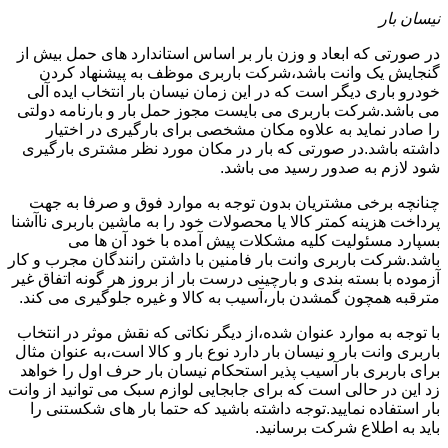
نیسان بار
در صورتی که ابعاد و وزن بار بر اساس استاندارد های حمل بیش از
گنجایش یک وانت باشد،شرکت باربری موظف به پیشنهاد کردن
خودرو باری دیگر است که در این زمان نیسان بار انتخاب ایده آلی
می باشد.شرکت باربری می بایست مجوز حمل بار و بارنامه دولتی
را صادر نماید به علاوه مکان مشخصی برای بارگیری در اختیار
داشته باشد.در صورتی که بار در مکان مورد نظر مشتری بارگیری
شود لازم به صدور رسید می باشد.
چنانچه برخی مشتریان بدون توجه به موارد فوق و صرفا به جهت
پرداخت هزینه کمتر کالا یا محصولات خود را به ماشین باربری ناآشنا
بسپارد مسئولیت کلیه مشکلات پیش آمده با خود آن ها می
باشد.شرکت باربری وانت بار فامنین با داشتن رانندگان مجرب و کار
آزموده با بسته بندی و بارچینی درست بار از بروز هر گونه اتفاق غیر
مترقبه همچون گمشدن بار،آسیب به کالا و غیره جلوگیری می کند.
با توجه به موارد عنوان شده،از دیگر نکاتی که نقش موثر در انتخاب
باربری وانت بار و نیسان بار دارد نوع بار و کالا است،به عنوان مثال
برای باربری بار آسیب پذیر استحکام نیسان بار حرف اول را خواهد
زد این در حالی است که برای جابجایی لوازم سبک می توانید از وانت
بار استفاده نمایید.توجه داشته باشید که حتما بار های شکستنی را
باید به اطلاع شرکت برسانید.