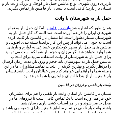
باربری درون شهری،انواع ماشین حمل بار کوچک و بزرگ،وانت بار و
نیسان بار دارید: کافی است با نیسان بار فامنین بار تماس بگیرید.
حمل بار به شهرستان با وانت
همان طور که اشاره شد
وانت بار فامنین
،امکان حمل بار به تمام
شهرهای ایران را فراهم آورده است.صد البته که کار حمل بار به
شهرستان بسیار دشوار است اما نیسان بار فامنین بار ثابت کرده
است به خوبی می تواند از پس این کار برآید.با بسته بندی اصولی و
ماشین های حمل بار مجهز کوچکترین خسارتی به لوازم و بارهای
شما وارد نخواهد شد.اگر میزان و حجم بار شما کم است می توانید
برای حمل بار به شهرستان از وانت استفاده نمایید.برای انتخاب
ماشین حمل بار به شهرستان باید حجم و وزن بار،مدت زمان ارسال
را درنظر بگیرید و بهترین گزینه را انتخاب نمایید.مشاوران ما در این
زمینه شما را راهنمایی خواهند کرد پس خیالتان راحت باشد.نیسان
بار فامنین بار از بتدا تا انتهای جابجایی با شما خواهد بود.
وانت بار تلفنی و ارزان در فامنین
نیسان بار فامنین بار امکان وانت بار تلفنی را هم برای مشتریان
خود فراهم آورده است.با یک تماس کافی است تا نیروهای ما در
محل حاضر شوند و در امر اسباب کشی یاری رسان شما
باشند.وانت بار تلفنی در تمام مناطق فامنین دارای شعبه می باشد و
تمام خدمات باربری و حمل بار را با بهترین کیفیت به شما ارائه می