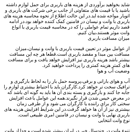
شاید بخواهید برآوردی از هزینه های باربری برای حمل لوازم داشته
باشید یا با قیمت های متفاوتی از جانب برخی شرکت های باربری و
اتوبار مواجه شده اید.در این حالت اطلاع از نحوه محاسبه هزینه های
باربری با وانت و نیسان در فامنین کمک کننده خواهد بود.در ادامه
قصد داریم تمام عواملی را که در محاسبه قیمت باربری با انواع
وانت موثر هستند،بیان کنیم.
میزان مسافت باربری
از عوامل موثر در تعیین قیمت باربری با وانت و نیسان،میزان
مسافت بین مبدا و مقصد باربری است.قطعا هر چه این مسافت
بیشتر باشد هزینه باربری نیز افزایش خواهد یافت و برای مسافت
های کمتر هزینه کمتری را پرداخت خواهید کرد.
وضعیت آب و هوا
آب و هوای بارانی و برفی،پروسه حمل بار را به لحاظ بارگیری و
ترافیک سخت تر خواهد کرد.کارگران باید با احتیاط بیشتری لوازم را
جابه جا کنند و بارگیری و بسته بندی آن ها باید به گونه ای باشد که
در معرض خیس شدن قرار نگیرند.همه این عوامل باعث افزایش
سختی کار برای راننده یا کارگران می شود و از طرفی زمان
بیشتری نیز از آن ها خواهد گرفت.در این شرایط افزایش هزینه های
باربری نهایی با وانت و نیسان در فامنین امری طبیعی است.
نوع وانت انتخابی
تنوع وانت در چندسال خیر در ایران بیشتر شده است و جدا از وانت