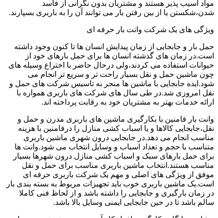
مواد آسیب پذیر هستند و مشتریان بدون نگرانی از فاسد
شدن،شکستن یا از بین رفتن بار می توانند آن را به باربری بسپارند.
ویژگی های یک شرکت وانت بار حرفه ای
حمل بار و جابجایی از زمان پیدایش انسان ها تا کنون وجود داشته
است.در زمان های گذشته انسان ها برای حمل بارهای خود از
حیوانات استفاده می کردند،ولی درحال حاضر با اختراع وسیله های
چون ماشین حمل و نقل بسیار راحت تر و سریع تر انجام می
شود.ایده جابجایی با ماشین ها منجر به تاسیس شرکت های حمل و
نقل امروزی شد.در طی سال های شرکت های باربری همواره با
ارائه خدمات بهتر به مشتریان خود به رقابت پرداخته اند.
وانت بار فامنین با بکارگیری ماشین های باربری مدرن و حمل و
نقل،جابجایی کالاها و یا اسباب کشی منازل را درفامنین با هزینه
مناسب انجام می دهد.در جابجایی درون شهری ماشین باربری
متناسب با حجم و تعداد اسباب و وسایل انتخاب می شود.وانت ها
برای حمل بارهای سبک و اسباب کشی منازل درون شهرها بسیار
مناسب هستند.انتخاب ماشین باربری مناسب برای حمل و نقل
موفق از ویژگی های اصلی و مهم یک شرکت باربری حرفه ای
است.یک ماشین باربری خوب باید تجهیزات مربوط به بسته بندی بار
در زمان بارگیری و جابجایی را داشته باشد و از لحاظ فنی کاملا
سالم باشد تا در حین جابجایی ایمنی وسایل بالا باشد.