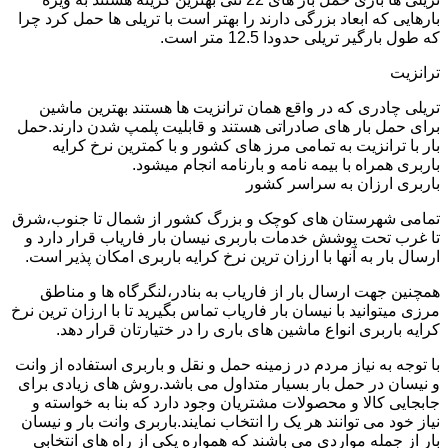
بارهایی که ابعاد بزرگی دارند را بهتر است با تریلی ها حمل کرد چرا
که طول بارگیر تریلی حدودا 12.5 متر است.
ترانزیت
تریلی چادری که در واقع همان ترانزیت ها هستند بهترین ماشین
برای حمل بار های صادراتی هستند و قابلیت پلمپ شدن دارند.حمل
بار با ترانزیت به تمامی مرز های کشور و با کمترین نرخ کرایه
باربری همراه با بیمه نامه و بارنامه انجام میشود.
باربری ارزان به سراسر کشور
تمامی شهرستان های کوچک و بزرگ کشور از شمال تا جنوب،شرق
تا غرب تحت پوشش خدمات باربری نیسان بار فاریاب قرار دارد و
ارسال بار به آنها با ارزان ترین نرخ کرایه باربری امکان پذیر است.
همچنین جهت ارسال بار از فاریاب به بنادر،لنگرگاه ها و مناطق
مرزی میتوانید با نیسان بار فاریاب تماس بگیرید تا با ارزان ترین نرخ
کرایه باربری انواع ماشین های باری را در ختیارتان قرار دهد.
با توجه به نیاز مردم در زمینه حمل و نقل و باربری استفاده از وانت
و نیسان در حمل بار بسیار متداول می باشد.روش های زیادی برای
جابجایی کالا و محصولات مشتریان وجود دارد که بنا به خواسته و
نیاز خود می توانند هر یک را انتخاب نمایند.باربری وانت بار و نیسان
بار از جمله مواردی می باشند که همواره یکی از راه های انتخابی