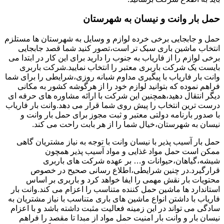
حمل بار وانت و نیسان به شهرستان
حمل و جابجایی برخی خرده لوازم و وسایل به شهرستان ها مستلزم
انتخاب ماشین باری سبک تر است،تصور کنید شما قصد جابجایی
برخی لوازم را از فاریاب به جنوب را دارید برای این کار در ابتدا می
بایست یک شرکت باربری معتبر را انتخاب نمایید.شرکت باربری
وانت بار فاریاب با پیگیری مداوم شبانه روزی،شرایطی را برای شما
فراهم نموده که بتوانید لوازم خود را از هرگوشه کشور به مکانی
دیگر انتقال دهید،همچنین این شرکت با ارائه مشاوره های حرفه ای
درست ترین انتخاب را پیش روی شما قرار می دهد.وانت بار فاریاب
با صدور بارنامه دولتی معتبر و ثبت مجوز برای حمل بار وانت و
نیسان به شهرستان،خیال شما را از هر بابت راحت می کند.
حمل بار آسیب پذیر با نیسان وانت با توجه به نیاز مشتریان گاهی
ممکن است حمل مواد غذایی و مواد آسیب پذیر همچون
شیشه،گیاهان،حیوانات و… بر عهده شرکت های باربری
قرارگیرد.در چنین شرایطی،اطلاع رسانی صحیح در خصوص
محتویات بار نقش مهمی را ایفا خواهد کرد و باربری بر اساس
استاندارد ها ماشین حمل کننده متناسب را اعزام می کند.وانت بار
فاریاب با داشتن انواع ماشین های باری متناسب با نیاز مشتریان به
سادگی می تواند در این زمینه فعالیت مثبت داشته باشد و با اعزام
نیسان بار و وانت بار امنیت حمل مواد از مبدا تا مقصد را فراهم