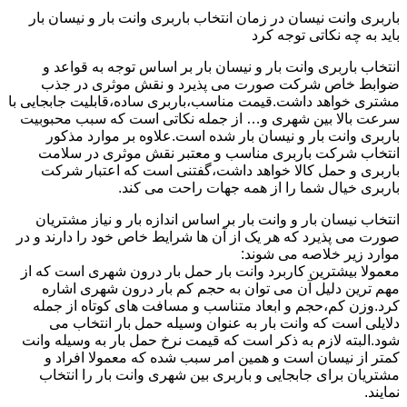
باربری وانت نیسان در زمان انتخاب باربری وانت بار و نیسان بار
باید به چه نکاتی توجه کرد
انتخاب باربری وانت بار و نیسان بار بر اساس توجه به قواعد و
ضوابط خاص شرکت صورت می پذیرد و نقش موثری در جذب
مشتری خواهد داشت.قیمت مناسب،باربری ساده،قابلیت جابجایی با
سرعت بالا بین شهری و… از جمله نکاتی است که سبب محبوبیت
باربری وانت بار و نیسان بار شده است.علاوه بر موارد مذکور
انتخاب شرکت باربری مناسب و معتبر نقش موثری در سلامت
باربری و حمل کالا خواهد داشت،گفتنی است که اعتبار شرکت
باربری خیال شما را از همه جهات راحت می کند.
انتخاب نیسان بار و وانت بار بر اساس اندازه بار و نیاز مشتریان
صورت می پذیرد که هر یک از آن ها شرایط خاص خود را دارند و در
موارد زیر خلاصه می شوند:
معمولا بیشترین کاربرد وانت بار حمل بار درون شهری است که از
مهم ترین دلیل آن می توان به حجم کم بار درون شهری اشاره
کرد.وزن کم،حجم و ابعاد متناسب و مسافت های کوتاه از جمله
دلایلی است که وانت بار به عنوان وسیله حمل بار انتخاب می
شود.البته لازم به ذکر است که قیمت نرخ حمل بار به وسیله وانت
کمتر از نیسان است و همین امر سبب شده که معمولا افراد و
مشتریان برای جابجایی و باربری بین شهری وانت بار را انتخاب
نمایند.