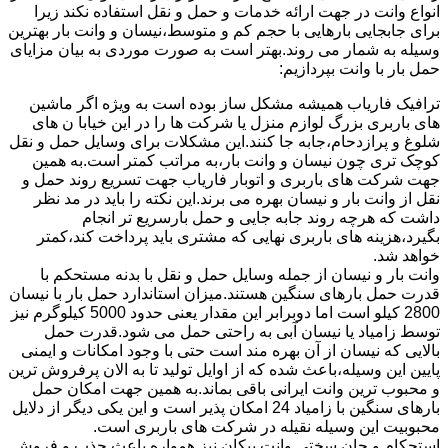
انواع وانت در جهت ارائه خدمات و حمل و نقل استفاده نکند زیرا
برای جابجایی بارهایی با حجم کم و متوسط،نیسان و وانت بار بهترین
وسیله به شمار می روند.بهتر است به صورت موردی به بیان مزایای
حمل بار با وانت بپردازیم:
ترافیک فاریاب همیشه مشکل ساز بوده است به ویژه اگر ماشین
های باربری بزرگ لوازم منزل یا شرکت ها را در این خیابا ن های
شلوغ و پرازدحام،جابه جا کنند.این مشکلات برای وسایل حمل و نقل
کوچک تری چون نیسان و وانت بار،به مراتب کمتر است.به همین
جهت شرکت های باربری و اتوبار فاریاب جهت تسریع روند حمل و
نقل از وانت بار و نیسان بهره می برند.این نکته را باید در مد نظر
داشت که هرچه روند جابه جایی و حمل بارسریع تر انجام
بگیرد،هزینه های باربری نهایی که مشتری باید پرداخت کند،کمتر
خواهد شد.
وانت بار و نیسان از جمله وسایل حمل و نقل با بدنه مستحکم با
قدرت حمل بارهای سنگین هستند.میزان استاندارد حمل بار با نیسان
2800 کیلو است اما دوبرابر این مقدار یعنی حدود 5000 کیلوگرم نیز
توسط زامیاد یا نیسان آبی به راحتی حمل می شود.قدرت حمل
بالایی که نیسان از آن بهره مند است حتی با وجود امکانات و ایمنی
پایین این وسیله،باعث شده که از اوایل تولید تا به الان پرفروش ترین
و محبوب ترین وانت ایرانی باقی بماند.به همین جهت امکان حمل
بارهای سنگین با زامیاد 24 امکان پذیر است و این یکی دیگر از دلایل
محبوبیت این وسیله نقیله در شرکت های باربری است.
استحکام و جان سختی وانت پیکان نیز همواره باعث جذب و فروش