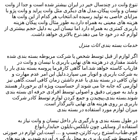
تنوع وانت در چندسال خیر در ایران بیشتر شده است و جدا از وانت
نیسان و وانت پیکان،مدل های دیگری مثل وانت پراید و وانت پژو با
مزایای خاصی به تولید رسیده اند.انتخاب هر کدام از این وانت ها
هزینه های معینی به همراه دارد.به طور مثال وانت پیکان هزینه
باربری کمتری به همراه دارد اما نیسان آبی به دلیل حجم بیشتری از
لوازم که در خود جا می دهد،نرخ بالاتری خواهد داشت.
خدمات بسته بندی اثاث منزل
اگر لوازم از قبل توسط شخص یا شرکت مربوطه بسته بندی شده
باشند مقداری در هزینه های نهایی باربری با نیسان و وانت در
فاریاب کاسته خواهد شد.اما گاهی کارفرما پروسه بسته بندی بار را
به شرکت باربری و اتوبار می سپارد.دلیل این امر عدم مهارت و
توان کافی در بسته بندی یا عدم داشتن زمان کافی است.گاهی نیز
لوازمی که جابه جا می شوند از حساسیت ویژه ای برخوردار هستند
و باید به صورتی دقیق و اصولی توسط افرادی حرفه ای بسته بندی
شوند.بسته بندی،پیچیدن و جمع کردن لوازم توسط کادر شرکت
باربری بر روی هزینه های نهایی تاثیرگذار است.
میزان لوازم مورد استفاده در بسته بندی
در طول بسته بندی و بارگیری بار داخل نیسان و وانت نیاز به
استفاده از وسایلی چون نایلکس،نایلون حبابدار،انواع
فوم،طناب،استرچ رپ،کارتن،چسپ و … است.این لوازم در صورتی
که توسط شرکت باربری به محل بارگیری آورده شود،بر هزینه های