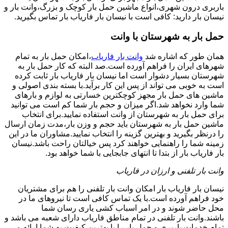
باربری درون شهری،انواع ماشین حمل بار کوچک و بزرگ،وانت بار و
نیسان بار دارید: کافی است با نیسان بار فاریاب بار تماس بگیرید.
حمل بار به شهرستان با وانت
همان طور که اشاره شد
وانت بار فاریاب
،امکان حمل بار به تمام
شهرهای ایران را فراهم آورده است.صد البته که کار حمل بار به
شهرستان بسیار دشوار است اما نیسان بار فاریاب بار ثابت کرده
است به خوبی می تواند از پس این کار برآید.با بسته بندی اصولی و
ماشین های حمل بار مجهز کوچکترین خسارتی به لوازم و بارهای
شما وارد نخواهد شد.اگر میزان و حجم بار شما کم است می توانید
برای حمل بار به شهرستان از وانت استفاده نمایید.برای انتخاب
ماشین حمل بار به شهرستان باید حجم و وزن بار،مدت زمان ارسال
را درنظر بگیرید و بهترین گزینه را انتخاب نمایید.مشاوران ما در این
زمینه شما را راهنمایی خواهند کرد پس خیالتان راحت باشد.نیسان
بار فاریاب بار از بتدا تا انتهای جابجایی با شما خواهد بود.
وانت بار تلفنی و ارزان در فاریاب
نیسان بار فاریاب بار امکان وانت بار تلفنی را هم برای مشتریان
خود فراهم آورده است.با یک تماس کافی است تا نیروهای ما در
محل حاضر شوند و در امر اسباب کشی یاری رسان شما
باشند.وانت بار تلفنی در تمام مناطق فاریاب دارای شعبه می باشد و
تمام خدمات باربری و حمل بار را با بهترین کیفیت به شما ارائه می