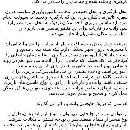
بارگیری و تخلیه شده و چیدمان را راحت تر می کند.
محل بارگیری و محل تخلیه در انتخاب ماشین باربری مناسب درون
شهری تاثیر می گذارد.برای این که بارگیری و تخلیه به سهولت انجام
شود باید ماشین باربری تا حد امکان نزدیک به محل مورد نظر پارک
شود.وانت بار فاریاب برای این منظورماشین های باربری را
متناسب با مکان مشتریان انتخاب می کند.
سرعت حمل و نقل به مسافت حمل بار،مهارت راننده و آشنایی آن
با مسیرهای درون شهر بستگی دارد.البته بسته بندی صحیح و
استفاده از افراد آموزش دیده در بارگیری و تخلیه زمان جابجایی را
کوتاه تر می کند.فصلی که جابجایی در آن انجام می شود هم در روند
جابجایی موثر است،جابجایی در فصل های بارانی و نامساعد
دشوارتر است و دقت بیشتری را می طلبد.شرکت باربری برای
حفاظت کالاها در شرایط نامساعد باید مجهز به ماشین های باربری
مسقف باشند.وانت بار فاریاب با دارا بودن انواع ماشین های باربری
مسقف بارهای شما در شرایط نامساعد جوی به بهترین شکل ممکن
حمل کرده و صحیح و سالم تحویل می دهد.
عواملی که در یک جابجایی وانت بار اثر می گذارند
از عوامل موثر در جابجایی می توان به نوع بار و اندازه آن،طول و
نوع مسیر از مبدا تا مقصد،میزان بودجه مشتری،امکانات شرکت
باربری و زمان جابجایی اشاره کرد.هر کدام از این عوامل در انتخاب