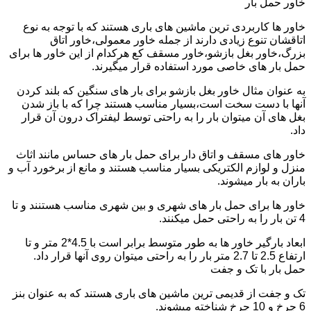
خاور حمل بار
خاور ها کاربردی ترین ماشین های باری هستند که با توجه به نوع
اتاقشان تنوع زیادی دارند از جمله خاور معمولی،خاور اتاق
بزرگ،خاور بغل بازشو،خاور مسقف کع هرکدام از این خاور ها برای
حمل بار های خاصی مورد استفاده قرار میگیرند.
به عنوان مثال خاور بغل بازشو برای بار های سنگین که بلند کردن
آنها با دست سخت است،بسیار مناسب هستند چرا که با باز شدن
بغل های آن میتوان بار را به راحتی توسط لیفتراک درون آن قرار
داد.
خاور های مسقف و اتاق دار برای حمل بار های حساس مانند اثاث
منزل و لوازم الکتریکی بسیار مناسب هستند و مانع از برخورد آب و
باران به بار میشوند.
خاور ها برای حمل بار های شهری و بین شهری مناسب هستنند و تا
4 تن بار را به راحتی حمل میکنند.
ابعاد بارگیر خاور ها به طور متوسط برابر است با 4.5*2 متر و تا
ارتفاع 2.5 تا 2.7 متر بار را به راحتی میتوان روی آنها قرار داد.
حمل بار با تک و جفت
تک و جفت از قدیمی ترین ماشین های باری هستند که به عنوان بنز
6 چرخ و 10 چرخ شناخته میشوند.