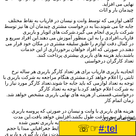
نهایی می افزاید.
چیدمان بار و اثاث
گاهی لوازمی که توسط وانت و نیسان در فاریاب به نقاط مختلف
جابه جا می شوند،بنا به درخواست مشتری چیدمان آن ها نیز توسط
شرکت باربری انجام می گیرد.شرکت های اتوبار و باربری
فاریاب،افرادی را به این منظور آموزش می دهند.این افراد سریع و
در کمال دقت لوازم را طبق سلیقه مشتری در مکان خود قرار می
دهند.در صورتی که افراد خواهان برخورداری از این خدمات
باشند،باید هزینه های باربری بیشتری پرداخت کنند.
تعداد کارگران درخواستی
اتحادیه باربری فاریاب برای هر تعداد کارگر باربری هر ساله نرخ
ثابتی را اعلام خواهد کرد.مشتری هنگام مراجعه به شرکت باربری با
توجه به تعداد لوازمی که باید جابه جا شوند،تعداد کارگر مورد نیاز را
به شرکت اعلام خواهد کرد.با توجه به تعداد کارگر
درخواستی،قسمتی از هزینه های نهایی باربری مشخص خواهد شد.
زمان اتمام کار
هزینه های باربری با وانت و نیسان در صورتی که پروسه باربری
بیشتر از سه ساعت طول بکشد،افزایش خواهد یافت.این مدت
تلفن تماس فوری
زمان به صورت استادندارد توسط اتحادیه باربری تعیین شده
☞☏
tel:#
است.عواملی مثل آب وهوا،ترافیک،شرایط جغرافیایی مبدا یا حجم
زیاد لوازم ممکن است باعث افزایش مدت زمان بارگیری و باربری