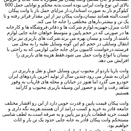
بالای این نوع وانت ایرانی بوده است.بدنه محکم و توانایی حمل 600
کیلوگرم بار به صورت استاندارد،از مزایای حمل بار با وانت پیکان
است.البته همانند نیسان،وانت پیکان نیز از این مقدار فراتر رفته و تا
یک تن و بیشتر،بارهای مختلفی را جابه جا می کند.
اثاث منزل،جهیزیه،لوازم شرکت ها و دفاتر،فروشگاه ها و کارخانه
ها در صورتی که در حجم پایین و متوسط خواهان جابه جایی لوازم
باشند،از وانت و نیسان بهره می برند.شرکت های باربری نیز برای
انتقال وسایلی در حجم کم این گونه وسایل نقلیه را به محل می
فرستند.درخواست کامیون برای جابه جایی لوازمی که به راحتی با
نیسان یا انواع وانت حمل می شود،فقط هزینه های باربری را
افزایش می دهد.
وانت باریا باردو از محبوب ترین وسایل حمل و نقل و باربری در
ایران به شمار می رود.چندین سال از تولید آخرین باردوهای ایران
خودرو می گذرد اما هنوز در خیابان و محله های فاریاب به وفور
شاهد رفت و آمد و حضور این وسیله باربری محبوب و کارآمد
هستیم.
وانت پیکان قیمت پایین و قدرت خوبی دارد از این رو اقشار مختلف
جامعه قادر به خرید و کسب درامد از آن هستند.هزینه نگه داری و
قیمت خرید قطعات باردو نیز پایین و به صرفه است.به لطف شاسی
مستحکم وانت پیکان قادر به جابه جایی حدود یک تن بار و اثاث
خواهیم بود.
محاسبه هزینه های حمل بار با وانت و نیسان