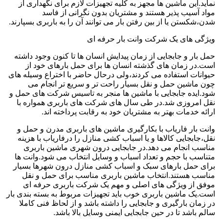
نماید.این ماشین ها مجهز به کلیه تجهیزات لازم برای نگهداری از
مواد آسیب پذیر هستند و مشتریان بدون نگرانی از فاسد
شدن،شکستن یا از بین رفتن بار می توانند آن را به باربری بسپارند.
ویژگی های یک شرکت وانت بار حرفه ای
حمل بار و جابجایی از زمان پیدایش انسان ها تا کنون وجود داشته
است.در زمان های گذشته انسان ها برای حمل بارهای خود از
حیوانات استفاده می کردند،ولی درحال حاضر با اختراع وسیله های
چون ماشین حمل و نقل بسیار راحت تر و سریع تر انجام می
شود.ایده جابجایی با ماشین ها منجر به تاسیس شرکت های حمل و
نقل امروزی شد.در طی سال های شرکت های باربری همواره با
ارائه خدمات بهتر به مشتریان خود به رقابت پرداخته اند.
وانت بار فاریاب با بکارگیری ماشین های باربری مدرن و حمل و
نقل،جابجایی کالاها و یا اسباب کشی منازل را درفاریاب با هزینه
مناسب انجام می دهد.در جابجایی درون شهری ماشین باربری
متناسب با حجم و تعداد اسباب و وسایل انتخاب می شود.وانت ها
برای حمل بارهای سبک و اسباب کشی منازل درون شهرها بسیار
مناسب هستند.انتخاب ماشین باربری مناسب برای حمل و نقل
موفق از ویژگی های اصلی و مهم یک شرکت باربری حرفه ای
است.یک ماشین باربری خوب باید تجهیزات مربوط به بسته بندی بار
در زمان بارگیری و جابجایی را داشته باشد و از لحاظ فنی کاملا
سالم باشد تا در حین جابجایی ایمنی وسایل بالا باشد.