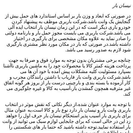
نیسان بار
در صورتی که ابعاد و وزن بار بر اساس استاندارد های حمل بیش از
گنجایش یک وانت باشد،شرکت باربری موظف به پیشنهاد کردن
خودرو باری دیگر است که در این زمان نیسان بار انتخاب ایده آلی
می باشد.شرکت باربری می بایست مجوز حمل بار و بارنامه دولتی
را صادر نماید به علاوه مکان مشخصی برای بارگیری در اختیار
داشته باشد.در صورتی که بار در مکان مورد نظر مشتری بارگیری
شود لازم به صدور رسید می باشد.
چنانچه برخی مشتریان بدون توجه به موارد فوق و صرفا به جهت
پرداخت هزینه کمتر کالا یا محصولات خود را به ماشین باربری ناآشنا
بسپارد مسئولیت کلیه مشکلات پیش آمده با خود آن ها می
باشد.شرکت باربری وانت بار فاریاب با داشتن رانندگان مجرب و
کار آزموده با بسته بندی و بارچینی درست بار از بروز هر گونه اتفاق
غیر مترقبه همچون گمشدن بار،آسیب به کالا و غیره جلوگیری می
کند.
با توجه به موارد عنوان شده،از دیگر نکاتی که نقش موثر در انتخاب
باربری وانت بار و نیسان بار دارد نوع بار و کالا است،به عنوان مثال
برای باربری بار آسیب پذیر استحکام نیسان بار حرف اول را خواهد
زد این در حالی است که برای جابجایی لوازم سبک می توانید از وانت
بار استفاده نمایید.توجه داشته باشید که حتما بار های شکستنی را
باید به اطلاع شرکت برسانید.