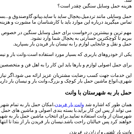
شد.
هزینه حمل وسایل سنگین چقدر است؟
حمل وسایلی مانند تردمیل،یخچال ساید با ساید،پیانو،گاوصندوق و...ب
تماس میگیرید درباره این موارد باید با کارشناسان ما مشورت و هزینه نها
مهم ترین و بیشترین درخواست برای حمل وسایل سنگین در خصوص حمل 
ببریم تا کوچکترین خسارتی به یخچال شما وارد نشود.
حمل و نقل و جابجایی لوازم را به نیسان بار فریدن بار بسپارید.
یکی از خودروهای باربری که بسیار مورد استفاده است،وانت بار و نیسان
برای حمل اصولی لوازم و بارها باید این کار را به اهل فن و متخصصین 
این خدمات جهت کسب رضایت مشتریان عزیز ارائه می شود.اگر نیاز به
شهری،انواع ماشین حمل بار کوچک و بزرگ،وانت بار و نیسان بار دارید:
حمل بار به شهرستان با وانت
همان طور که اشاره شد
وانت بار فریدن
،امکان حمل بار به تمام شهره
می تواند از پس این کار برآید.با بسته بندی اصولی و ماشین های حمل 
شهرستان از وانت استفاده نمایید.برای انتخاب ماشین حمل بار به شهرست
خواهند کرد پس خیالتان راحت باشد.نیسان بار فریدن بار از بتدا تا انتها
وانت بار تلفنی و ارزان در فریدن