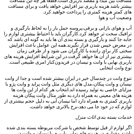
مسافت بین مبدا و مقصد باربری است.قطعا هر چه این مسافت
بیشتر باشد هزینه باربری نیز افزایش خواهد یافت و برای مسافت
های کمتر هزینه کمتری را پرداخت خواهید کرد.
وضعیت آب و هوا
آب و هوای بارانی و برفی،پروسه حمل بار را به لحاظ بارگیری و
ترافیک سخت تر خواهد کرد.کارگران باید با احتیاط بیشتری لوازم را
جابه جا کنند و بارگیری و بسته بندی آن ها باید به گونه ای باشد که
در معرض خیس شدن قرار نگیرند.همه این عوامل باعث افزایش
سختی کار برای راننده یا کارگران می شود و از طرفی زمان
بیشتری نیز از آن ها خواهد گرفت.در این شرایط افزایش هزینه های
باربری نهایی با وانت و نیسان در فریدون‌کنار امری طبیعی است.
نوع وانت انتخابی
تنوع وانت در چندسال خیر در ایران بیشتر شده است و جدا از وانت
نیسان و وانت پیکان،مدل های دیگری مثل وانت پراید و وانت پژو با
مزایای خاصی به تولید رسیده اند.انتخاب هر کدام از این وانت ها
هزینه های معینی به همراه دارد.به طور مثال وانت پیکان هزینه
باربری کمتری به همراه دارد اما نیسان آبی به دلیل حجم بیشتری از
لوازم که در خود جا می دهد،نرخ بالاتری خواهد داشت.
خدمات بسته بندی اثاث منزل
اگر لوازم از قبل توسط شخص یا شرکت مربوطه بسته بندی شده
باشند مقداری در هزینه های نهایی باربری با نیسان و وانت در