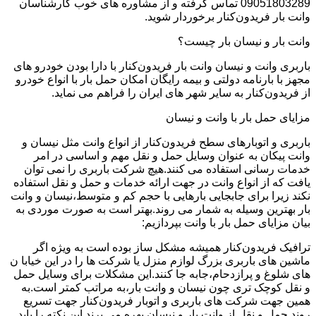
09051803289 تماس گرفته و از مشاوره های خوب کارشناسان
وانت بار فریدون‌کنار برخوردار شوید.
وانت بار و نیسان بار چیست؟
باربری وانت و نیسان وانت بار فریدون‌کنار با دارا بودن خودرو های
مجهز با بارنامه دولتی و بیمه رایگان امکان حمل بار با انواع خودرو
از فریدون‌کنار به سایر شهر های ایران را فراهم می نماید.
مزایای حمل بار با وانت و نیسان
باربری و اتوبارهای سطح فریدون‌کنار از انواع وانت مثل نیسان و
وانت پیکان به عنوان وسایل حمل و نقل مهم و اساسی در امر
خدمات رسانی استفاده می کنند.هیچ شرکت باربری را نمی توان
یافت که از انواع وانت در جهت ارائه خدمات و حمل و نقل استفاده
نکند زیرا برای جابجایی بارهایی با حجم کم و متوسط،نیسان و وانت
بار بهترین وسیله به شمار می روند.بهتر است به صورت موردی به
بیان مزایای حمل بار با وانت بپردازیم:
ترافیک فریدون‌کنار همیشه مشکل ساز بوده است به ویژه اگر
ماشین های باربری بزرگ لوازم منزل یا شرکت ها را در این خیابا ن
های شلوغ و پرازدحام،جابه جا کنند.این مشکلات برای وسایل حمل
و نقل کوچک تری چون نیسان و وانت بار،به مراتب کمتر است.به
همین جهت شرکت های باربری و اتوبار فریدون‌کنار جهت تسریع
روند حمل و نقل از وانت بار و نیسان بهره می برند.این نکته را باید