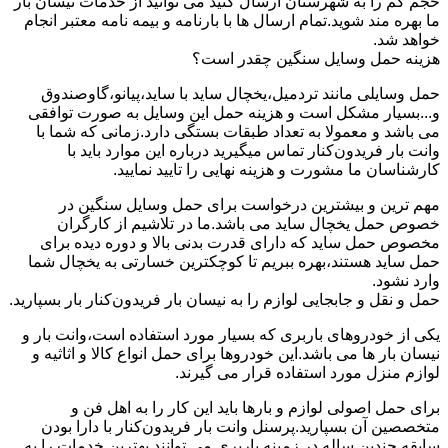
حجم کم را به شهرستان ارسال کنید می توانید از خدمات نیسان بار
ما بهره مند شوید.تمام ارسال ها با بارنامه و بیمه نامه معتبر انجام
خواهد شد.
هزینه حمل وسایل سنگین چقدر است؟
حمل وسایلی مانند تردمیل،یخچال ساید با ساید،پیانو،گاوصندوق
و...بسیار مشکل است و هزینه حمل این وسایل به صورت توافقی
می باشد و معمولا به تعداد طبقات بستگی دارد.زمانی که شما با
وانت بار فریدون‌کنار تماس میگیرید درباره این موارد باید با
کارشناسان ما مشورت و هزینه نهایی را تایید نمایید.
مهم ترین و بیشترین درخواست برای حمل وسایل سنگین در
خصوص حمل یخچال ساید می باشد.ما در تلاشیم از کارگران
مخصوص حمل ساید که دارای قدرت بدنی بالا و دوره دیده برای
حمل ساید هستند،بهره ببریم تا کوچکترین خسارتی به یخچال شما
وارد نشود.
حمل و نقل و جابجایی لوازم را به نیسان بار فریدون‌کنار بار بسپارید.
یکی از خودروهای باربری که بسیار مورد استفاده است،وانت بار و
نیسان بار ها می باشد.این خودروها برای حمل انواع کالا و اثاثیه و
لوازم منزل مورد استفاده قرار می گیرند.
برای حمل اصولی لوازم و بارها باید این کار را به اهل فن و
متخصصین آن بسپارید.پرسنل وانت بار فریدون‌کنار با دارا بودن
سابقه چندین ساله در زمینه باربری می توانند بهترین خدمات را به