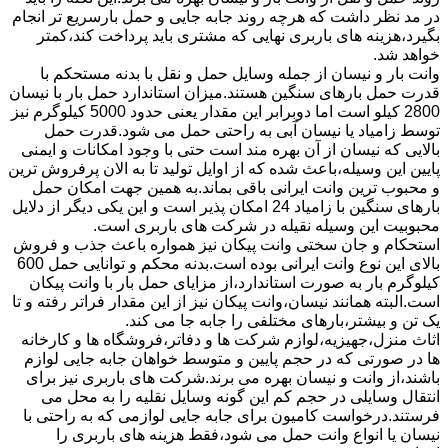
در مد نظر داشت که هرچه روند جابه جایی و حمل بارسریع تر انجام
بگیرد،هزینه های باربری نهایی که مشتری باید پرداخت کند،کمتر
خواهد شد.
وانت بار و نیسان از جمله وسایل حمل و نقل با بدنه مستحکم با
قدرت حمل بارهای سنگین هستند.میزان استاندارد حمل بار با نیسان
2800 کیلو است اما دوبرابر این مقدار یعنی حدود 5000 کیلوگرم نیز
توسط زامیاد یا نیسان آبی به راحتی حمل می شود.قدرت حمل
بالایی که نیسان از آن بهره مند است حتی با وجود امکانات و ایمنی
پایین این وسیله،باعث شده که از اوایل تولید تا به الان پرفروش ترین
و محبوب ترین وانت ایرانی باقی بماند.به همین جهت امکان حمل
بارهای سنگین با زامیاد 24 امکان پذیر است و این یکی دیگر از دلایل
محبوبیت این وسیله نقیله در شرکت های باربری است.
استحکام و جان سختی وانت پیکان نیز همواره باعث جذب و فروش
بالای این نوع وانت ایرانی بوده است.بدنه محکم و توانایی حمل 600
کیلوگرم بار به صورت استاندارد،از مزایای حمل بار با وانت پیکان
است.البته همانند نیسان،وانت پیکان نیز از این مقدار فراتر رفته و تا
یک تن و بیشتر،بارهای مختلفی را جابه جا می کند.
اثاث منزل،جهیزیه،لوازم شرکت ها و دفاتر،فروشگاه ها و کارخانه
ها در صورتی که در حجم پایین و متوسط خواهان جابه جایی لوازم
باشند،از وانت و نیسان بهره می برند.شرکت های باربری نیز برای
انتقال وسایلی در حجم کم این گونه وسایل نقلیه را به محل می
فرستند.درخواست کامیون برای جابه جایی لوازمی که به راحتی با
نیسان یا انواع وانت حمل می شود،فقط هزینه های باربری را