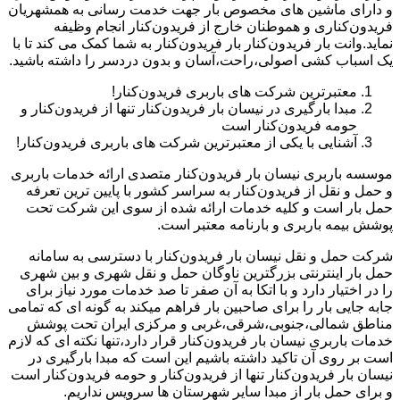
و دارای ماشین های مخصوص بار جهت خدمت رسانی به همشهریان
فریدون‌کناری و هموطنان خارج از فریدون‌کنار انجام وظیفه
نماید.وانت بار فریدون‌کنار بار فریدون‌کنار به شما کمک می کند تا با
یک اسباب کشی اصولی،راحت،آسان و بدون دردسر را داشته باشید.
معتبرترین شرکت های باربری فریدون‌کنار!
مبدا بارگیری در نیسان بار فریدون‌کنار تنها از فریدون‌کنار و
حومه فریدون‌کنار است
آشنایی با یکی از معتبرترین شرکت های باربری فریدون‌کنار!
موسسه باربری نیسان بار فریدون‌کنار متصدی ارائه خدمات باربری
و حمل و نقل از فریدون‌کنار به سراسر کشور با پایین ترین تعرفه
حمل بار است و کلیه خدمات ارائه شده از سوی این شرکت تحت
پوشش بیمه باربری و بارنامه معتبر است.
شرکت حمل و نقل نیسان بار فریدون‌کنار با دسترسی به سامانه
حمل بار اینترنتی بزرگترین ناوگان حمل و نقل شهری و بین شهری
را در اختیار دارد و با اتکا به آن صفر تا صد خدمات مورد نیاز برای
جابه جایی بار را برای صاحبین بار فراهم میکند به گونه ای که تمامی
مناطق شمالی،جنوبی،شرقی،غربی و مرکزی ایران تحت پوشش
خدمات باربری نیسان بار فریدون‌کنار قرار دارد،تنها نکته ای که لازم
است بر روی آن تاکید داشته باشیم این است که مبدا بارگیری در
نیسان بار فریدون‌کنار تنها از فریدون‌کنار و حومه فریدون‌کنار است
و برای حمل بار از مبدا سایر شهرستان ها سرویس نداریم.