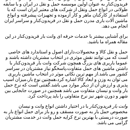
فریدون‌کنار به عنوان اولین موسسه حمل و نقل در ایران و با سابقه
طولانی در انواع حمل ونقل از شرکت های معتبر ایران است که با
استفاده از کارکنان ماهر و کار آزموده و تجهیزات پیشرفته و انواع
ماشین آلات باری مدرن حمل و نقل در فریدون‌کنار و سراسر ایران
انجام می دهد.
برای آشنایی بیشتر با خدمات حرفه ای وانت بار فریدون‌کنار در این
مقاله همراه ما باشید.
حمل و نقل کالا و محصولات،دارای اصول و استاندارد های خاصی
است که می توانند نقش موثری در انتخاب مشتریان داشته باشند و
عموما باربری های بزرگ همچون شرکت وانت بار فریدون‌کنار با
داشتن ماشین های حمل متفاوت،پاسخگو نیاز مشتریان در سراسر
کشور می باشد.از مهم ترین نکاتی موثر در انتخاب ماشین باربری
می توان به وزن و ابعاد کالا اشاره کرد،همچنین نوع بار،میزان آسیب
پذیری و ارزش آن از دیگر موارد می باشد.گفتنی است که نرخ حمل
بار وانت و نیسان متفاوت می باشد همچنین در صورت جابجایی بین
شهر و دورن شهر نیز نرخ متفاوتی را باید پرداخت کرد.
وانت بار فریدون‌کنار
با در اختیار داشتن انواع وانت و نیسان
مخصوص حمل بار به صورت مسقف و رو باز برای حمل انواع بار به
صورت دربستی با بهترین نرخ کرایه حمل وانت در خدمت مشتریان
گرامی می باشد.