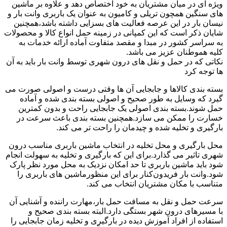
ویژه ای در میان مشتریان به خود اختصاص دهد و علاوه بر ماشین
های سنگین همچون تریلی و کامیون به عنوان یک باربری وانت بار و
نیسان بار در این عرصه فعالیت های بسزایی داشته باشد،همچنین
شایان ذکر است که این کمپانی در زمینه حمل انواع کالا و محصولات
به سراسر کشور در مبدا و مقصد متفاوت آماده ارائه خدمات به
کلیه هموطنان عزیز می باشد.
نکاتی که در حمل و نقل های درون شهری توسط وانت بار باید به آن
ها توجه کرد
بسته بندی کالاها و جابجایی آن ها وقتی درست و اصولی صورت می
گیرد که وسایل به طور صحیح و اصولی بسته بندی شده و آماده
حمل شوند.بسته بندی اصولی یک جابجایی راحت و بدون کمترین
خسارت را ممکن می سازد.همچنین بسته بندی باعث سرعت در
بارگیری و تخلیه شده و چیدمان را راحت تر می کند.
محل بارگیری و محل تخلیه در انتخاب ماشین باربری مناسب درون
شهری تاثیر می گذارد.برای این که بارگیری و تخلیه به سهولت انجام
شود باید ماشین باربری تا حد امکان نزدیک به محل مورد نظر پارک
شود.وانت بار فریدون‌کنار برای این منظورماشین های باربری را
متناسب با مکان مشتریان انتخاب می کند.
سرعت حمل و نقل به مسافت حمل بار،مهارت راننده و آشنایی آن
با مسیرهای درون شهر بستگی دارد.البته بسته بندی صحیح و
استفاده از افراد آموزش دیده در بارگیری و تخلیه زمان جابجایی را