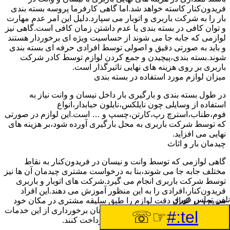
فریدون‌کنار کاسته خواهد شد.اما گاهی کارفرما پروسه بسته بندی
بار را به شرکت باربری و اتوبار می سپارد.دلیل این امر عدم مهارت
و توان کافی در بسته بندی یا عدم داشتن زمان کافی است.گاهی نیز
لوازمی که جابه جا می شوند از حساسیت ویژه ای برخوردار هستند
و باید به صورتی دقیق و اصولی توسط افرادی حرفه ای بسته بندی
شوند.بسته بندی،پیچیدن و جمع کردن لوازم توسط کادر شرکت
باربری بر روی هزینه های نهایی تاثیرگذار است.
میزان لوازم مورد استفاده در بسته بندی
در طول بسته بندی و بارگیری بار داخل نیسان و وانت نیاز به
استفاده از وسایلی چون نایلکس،نایلون حبابدار،انواع
فوم،طناب،استرچ رپ،کارتن،چسپ و … است.این لوازم در صورتی
که توسط شرکت باربری به محل بارگیری آورده شود،بر هزینه های
نهایی می افزاید.
چیدمان بار و اثاث
گاهی لوازمی که توسط وانت و نیسان در فریدون‌کنار به نقاط
مختلف جابه جا می شوند،بنا به درخواست مشتری چیدمان آن ها نیز
توسط شرکت باربری انجام می گیرد.شرکت های اتوبار و باربری
فریدون‌کنار،افرادی را به این منظور آموزش می دهند.این افراد
تلفن تماس فوری
سریع و در کمال دقت لوازم را طبق سلیقه مشتری در مکان خود
قرار می دهند.در صورتی که افراد خواهان برخورداری از این خدمات
☞☏
tel:#
باشند،باید هزینه های باربری بیشتری پرداخت کنند.
تعداد کارگران درخواستی