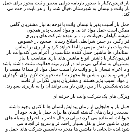
بار فریدون‌کنار با صدور بارنامه دولتی معتبر و ثبت مجوز برای حمل
بار وانت و نیسان به شهرستان،خیال شما را از هر بابت راحت می
کند.
حمل بار آسیب پذیر با نیسان وانت با توجه به نیاز مشتریان گاهی
ممکن است حمل مواد غذایی و مواد آسیب پذیر همچون
شیشه،گیاهان،حیوانات و… بر عهده شرکت های باربری
قرارگیرد.در چنین شرایطی،اطلاع رسانی صحیح در خصوص
محتویات بار نقش مهمی را ایفا خواهد کرد و باربری بر اساس
استاندارد ها ماشین حمل کننده متناسب را اعزام می کند.وانت بار
فریدون‌کنار با داشتن انواع ماشین های باری متناسب با نیاز
مشتریان به سادگی می تواند در این زمینه فعالیت مثبت داشته باشد
و با اعزام نیسان بار و وانت بار امنیت حمل مواد از مبدا تا مقصد را
فراهم نماید.این ماشین ها مجهز به کلیه تجهیزات لازم برای نگهداری
از مواد آسیب پذیر هستند و مشتریان بدون نگرانی از فاسد
شدن،شکستن یا از بین رفتن بار می توانند آن را به باربری بسپارند.
ویژگی های یک شرکت وانت بار حرفه ای
حمل بار و جابجایی از زمان پیدایش انسان ها تا کنون وجود داشته
است.در زمان های گذشته انسان ها برای حمل بارهای خود از
حیوانات استفاده می کردند،ولی درحال حاضر با اختراع وسیله های
چون ماشین حمل و نقل بسیار راحت تر و سریع تر انجام می
شود.ایده جابجایی با ماشین ها منجر به تاسیس شرکت های حمل و