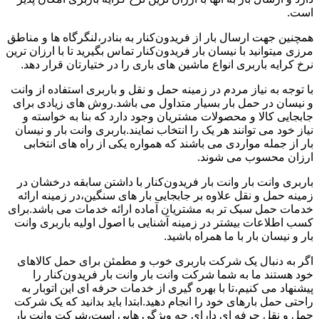
است.
همچنین جهت ارسال بار از فریدون‌کنار به بنادر،لنگرگاه ها و مناطق
مرزی میتوانید با نیسان بار فریدون‌کنار تماس بگیرید تا با ارزان ترین
نرخ کرایه باربری انواع ماشین های باری را در ختیارتان قرار دهد.
با توجه به نیاز مردم در زمینه حمل و نقل و باربری استفاده از وانت
و نیسان در حمل بار بسیار متداول می باشد.روش های زیادی برای
جابجایی کالا و محصولات مشتریان وجود دارد که بنا به خواسته و
نیاز خود می توانند هر یک را انتخاب نمایند.باربری وانت بار و نیسان
بار از جمله مواردی می باشند که همواره یکی از راه های انتخابی
ارزان محسوب می شوند.
باربری وانت بار وانت بار فریدون‌کنار با داشتن سابقه درخشان در
زمینه حمل و نقل علاوه بر جابجایی بار های سنگین،در زمینه ارائه
خدمات حمل سبک تر به مشتریان آماده ارائه خدمات می باشد.برای
کسب اطلاعات بیشتر در زمینه آشنایی با اصول اولیه باربری وانت
بار و نیسان بار با ما همراه باشید.
اگر به دنبال یک شرکت باربری خوب و مطمئن برای حمل کالاهای
خود هستند ما به شما شرکت وانت بار وانت بار فریدون‌کنار را
پیشنهاد می کنیم،تا با بهره گیری از خدمات حرفه ای این اتوبار به
راحتی حمل بارهای خود را انجام دهید.ابتدا باید بدانید که یک شرکت
حمل و نقل حرفه ای دارای چه ویژگی هایی است،شرکت وانت بار