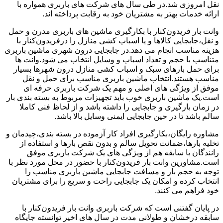
نقل امروزی شد.در طی سال های شرکت های باربری همواره با
ارائه خدمات بهتر به مشتریان خود به رقابت پرداخته اند.
وانت بار فریدون‌کنار با بکارگیری ماشین های باربری مدرن و حمل
و نقل،جابجایی کالاها و یا اسباب کشی منازل را درفریدون‌کنار با
هزینه مناسب انجام می دهد.در جابجایی درون شهری ماشین باربری
متناسب با حجم و تعداد اسباب و وسایل انتخاب می شود.وانت ها
برای حمل بارهای سبک و اسباب کشی منازل درون شهرها بسیار
مناسب هستند.انتخاب ماشین باربری مناسب برای حمل و نقل
موفق از ویژگی های اصلی و مهم یک شرکت باربری حرفه ای
است.یک ماشین باربری خوب باید تجهیزات مربوط به بسته بندی بار
در زمان بارگیری و جابجایی را داشته باشد و از لحاظ فنی کاملا
سالم باشد تا در حین جابجایی ایمنی وسایل بالا باشد.
مشاوره رایگان،بکارگیری افراد کار آزموده در بسته بندی،چیدمان و
تخلیه بارها،ضمانت تحویل سالم و بدون نقص بارها و استفاده از
رانندگان با سابقه هم از ویژگی های یک شرکت باربری موفق
است.مشاورین وانت بار فریدون‌کنار با حضور در محل مورد نظر با
توجه به حجم بار و مسافت جابجایی ماشین باربری مناسب را
انتخاب کرده و امکان یک جابجایی راحت و سریع را برای مشتریان
خود فراهم می کنند.
در پایان گفتنی است که شرکت باربری وانت بار فریدون‌کنار با
سابقه درخشان و طولانی مدت در سال های اخیر توانسته جایگاه