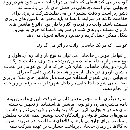
کوتاه تر می کند.فصلی که جابجایی در آن انجام می شود هم در روند
جابجایی موثر است،جابجایی در فصل های بارانی و نامساعد
دشوارتر است و دقت بیشتری را می طلبد.شرکت باربری برای
حفاظت کالاها در شرایط نامساعد باید مجهز به ماشین های باربری
مسقف باشند.وانت بار فریدون‌کنار با دارا بودن انواع ماشین های
باربری مسقف بارهای شما در شرایط نامساعد جوی به بهترین
شکل ممکن حمل کرده و صحیح و سالم تحویل می دهد.
عواملی که در یک جابجایی وانت بار اثر می گذارند
از عوامل موثر در جابجایی می توان به نوع بار و اندازه آن،طول و
نوع مسیر از مبدا تا مقصد،میزان بودجه مشتری،امکانات شرکت
باربری و زمان جابجایی اشاره کرد.هر کدام از این عوامل در انتخاب
ماشین باربری در حمل بار موثر هستند.ماشین هایی که برای
جابجایی درون شهری استفاده می شوند،از ماشین های سبک باربری
انتخاب می شوند تا جابجایی بار داخل شهرها را به صرفه تر و راحت
تر انجام دهند.
موارد دیگری مانند مجوز معتبر قانونی شرکت باربری،داشتن بیمه
نامه ماشین،مدرن و نو بودن ماشین ها،استفاده از تجهیزات بسته
بندی هم در جابجایی تاثیر می گذارند.وانت بار فریدون‌کنار با داشتن
مجوزهای معتبر قانونی و رانندگان تحت پوشش بیمه انتخاب مطمئن
و مناسب برای جابجایی بارها و کالاهای شما است.در صورت آسیب
به کالاها در زمان جابجایی پرداخت خسارت بر عهده شرکت بیمه