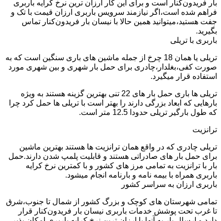
بار فریدون‌کنار است و برای این کار ارزان ترین نرخ کرایه باربری
فراهم شده است،اگر نیازمند سرویس باربری ارزان قیمت با تک و
جفت هستید،میتوانید همین حالا با نیسان بار فریدون‌کنار تماس
بگیرید.
باربری با تریلی
تریلی یا همان 18 چرخ از جمله ماشین های باری سنگین است که به
صورت کفی،بغلدار،چادری برای حمل بار شهری و بین شهری مورد
استفاده قرار میگیرد.
تریلی ها باری حمل بار های 22 تنی بهترین گزینه هستند به ویژه
بارهایی که ابعاد بزرگی دارند را بهتر است با تریلی ها حمل کرد چرا
که طول بارگیر تریلی حدودا 12.5 متر است.
ترانزیت
تریلی چادری که در واقع همان ترانزیت ها هستند بهترین ماشین
برای حمل بار های صادراتی هستند و قابلیت پلمپ شدن دارند.حمل
بار با ترانزیت به تمامی مرز های کشور و با کمترین نرخ کرایه
باربری همراه با بیمه نامه و بارنامه انجام میشود.
باربری ارزان به سراسر کشور
تمامی شهرستان های کوچک و بزرگ کشور از شمال تا جنوب،شرق
تا غرب تحت پوشش خدمات باربری نیسان بار فریدون‌کنار قرار
دارد و ارسال بار به آنها با ارزان ترین نرخ کرایه باربری امکان پذیر