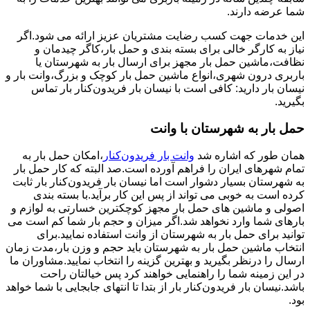
شما عرضه دارند.
این خدمات جهت کسب رضایت مشتریان عزیز ارائه می شود.اگر
نیاز به کارگر خالی برای بسته بندی و حمل بار،کاگر چیدمان و
نظافت،ماشین حمل بار مجهز برای ارسال بار به شهرستان یا
باربری درون شهری،انواع ماشین حمل بار کوچک و بزرگ،وانت بار و
نیسان بار دارید: کافی است با نیسان بار فریدون‌کنار بار تماس
بگیرید.
حمل بار به شهرستان با وانت
همان طور که اشاره شد
وانت بار فریدون‌کنار
،امکان حمل بار به
تمام شهرهای ایران را فراهم آورده است.صد البته که کار حمل بار
به شهرستان بسیار دشوار است اما نیسان بار فریدون‌کنار بار ثابت
کرده است به خوبی می تواند از پس این کار برآید.با بسته بندی
اصولی و ماشین های حمل بار مجهز کوچکترین خسارتی به لوازم و
بارهای شما وارد نخواهد شد.اگر میزان و حجم بار شما کم است می
توانید برای حمل بار به شهرستان از وانت استفاده نمایید.برای
انتخاب ماشین حمل بار به شهرستان باید حجم و وزن بار،مدت زمان
ارسال را درنظر بگیرید و بهترین گزینه را انتخاب نمایید.مشاوران ما
در این زمینه شما را راهنمایی خواهند کرد پس خیالتان راحت
باشد.نیسان بار فریدون‌کنار بار از بتدا تا انتهای جابجایی با شما خواهد
بود.