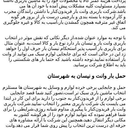
پرداخت هزینه کمتر کالا یا محصولات خود را به ماشین باربری ناآشنا
بسپارد مسئولیت کلیه مشکلات پیش آمده با خود آن ها می
باشد.شرکت باربری وانت بار فریدون‌کنار با داشتن رانندگان مجرب
و کار آزموده با بسته بندی و بارچینی درست بار از بروز هر گونه
اتفاق غیر مترقبه همچون گمشدن بار،آسیب به کالا و غیره جلوگیری
می کند.
با توجه به موارد عنوان شده،از دیگر نکاتی که نقش موثر در انتخاب
باربری وانت بار و نیسان بار دارد نوع بار و کالا است،به عنوان مثال
برای باربری بار آسیب پذیر استحکام نیسان بار حرف اول را خواهد
زد این در حالی است که برای جابجایی لوازم سبک می توانید از وانت
بار استفاده نمایید.توجه داشته باشید که حتما بار های شکستنی را
باید به اطلاع شرکت برسانید.
حمل بار وانت و نیسان به شهرستان
حمل و جابجایی برخی خرده لوازم و وسایل به شهرستان ها مستلزم
انتخاب ماشین باری سبک تر است،تصور کنید شما قصد جابجایی
برخی لوازم را از فریدون‌کنار به جنوب را دارید برای این کار در ابتدا
می بایست یک شرکت باربری معتبر را انتخاب نمایید.شرکت باربری
وانت بار فریدون‌کنار با پیگیری مداوم شبانه روزی،شرایطی را برای
شما فراهم نموده که بتوانید لوازم خود را از هرگوشه کشور به
مکانی دیگر انتقال دهید،همچنین این شرکت با ارائه مشاوره های
حرفه ای درست ترین انتخاب را پیش روی شما قرار می دهد.وانت