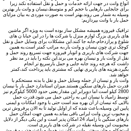
انواع وانت در جهت ارائه خدمات و حمل و نقل استفاده نکند زیرا
برای جابجایی بارهایی با حجم کم و متوسط،نیسان و وانت بار بهترین
وسیله به شمار می روند.بهتر است به صورت موردی به بیان مزایای
حمل بار با وانت بپردازیم:
ترافیک فیروزه همیشه مشکل ساز بوده است به ویژه اگر ماشین
های باربری بزرگ لوازم منزل یا شرکت ها را در این خیابا ن های
شلوغ و پرازدحام،جابه جا کنند.این مشکلات برای وسایل حمل و نقل
کوچک تری چون نیسان و وانت بار،به مراتب کمتر است.به همین
جهت شرکت های باربری و اتوبار فیروزه جهت تسریع روند حمل و
نقل از وانت بار و نیسان بهره می برند.این نکته را باید در مد نظر
داشت که هرچه روند جابه جایی و حمل بارسریع تر انجام
بگیرد،هزینه های باربری نهایی که مشتری باید پرداخت کند،کمتر
خواهد شد.
وانت بار و نیسان از جمله وسایل حمل و نقل با بدنه مستحکم با
قدرت حمل بارهای سنگین هستند.میزان استاندارد حمل بار با نیسان
2800 کیلو است اما دوبرابر این مقدار یعنی حدود 5000 کیلوگرم نیز
توسط زامیاد یا نیسان آبی به راحتی حمل می شود.قدرت حمل
بالایی که نیسان از آن بهره مند است حتی با وجود امکانات و ایمنی
پایین این وسیله،باعث شده که از اوایل تولید تا به الان پرفروش ترین
و محبوب ترین وانت ایرانی باقی بماند.به همین جهت امکان حمل
بارهای سنگین با زامیاد 24 امکان پذیر است و این یکی دیگر از دلایل
محبوبیت این وسیله نقیله در شرکت های باربری است.
استحکام و جان سختی وانت پیکان نیز همواره باعث جذب و فروش