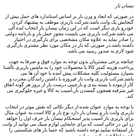
نیسان بار
در صورتی که ابعاد و وزن بار بر اساس استاندارد های حمل بیش از
گنجایش یک وانت باشد،شرکت باربری موظف به پیشنهاد کردن
خودرو باری دیگر است که در این زمان نیسان بار انتخاب ایده آلی
می باشد.شرکت باربری می بایست مجوز حمل بار و بارنامه دولتی
را صادر نماید به علاوه مکان مشخصی برای بارگیری در اختیار
داشته باشد.در صورتی که بار در مکان مورد نظر مشتری بارگیری
شود لازم به صدور رسید می باشد.
چنانچه برخی مشتریان بدون توجه به موارد فوق و صرفا به جهت
پرداخت هزینه کمتر کالا یا محصولات خود را به ماشین باربری ناآشنا
بسپارد مسئولیت کلیه مشکلات پیش آمده با خود آن ها می
باشد.شرکت باربری وانت بار فیروزه با داشتن رانندگان مجرب و
کار آزموده با بسته بندی و بارچینی درست بار از بروز هر گونه اتفاق
غیر مترقبه همچون گمشدن بار،آسیب به کالا و غیره جلوگیری می
کند.
با توجه به موارد عنوان شده،از دیگر نکاتی که نقش موثر در انتخاب
باربری وانت بار و نیسان بار دارد نوع بار و کالا است،به عنوان مثال
برای باربری بار آسیب پذیر استحکام نیسان بار حرف اول را خواهد
زد این در حالی است که برای جابجایی لوازم سبک می توانید از وانت
بار استفاده نمایید.توجه داشته باشید که حتما بار های شکستنی را
باید به اطلاع شرکت برسانید.