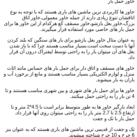
خاور حمل بار
خاور ها کاربردی ترین ماشین های باری هستند که با توجه به نوع
اتاقشان تنوع زیادی دارند از جمله خاور معمولی،خاور اتاق
بزرگ،خاور بغل بازشو،خاور مسقف کع هرکدام از این خاور ها برای
حمل بار های خاصی مورد استفاده قرار میگیرند.
به عنوان مثال خاور بغل بازشو برای بار های سنگین که بلند کردن
آنها با دست سخت است،بسیار مناسب هستند چرا که با باز شدن
بغل های آن میتوان بار را به راحتی توسط لیفتراک درون آن قرار
داد.
خاور های مسقف و اتاق دار برای حمل بار های حساس مانند اثاث
منزل و لوازم الکتریکی بسیار مناسب هستند و مانع از برخورد آب و
باران به بار میشوند.
خاور ها برای حمل بار های شهری و بین شهری مناسب هستنند و تا
4 تن بار را به راحتی حمل میکنند.
ابعاد بارگیر خاور ها به طور متوسط برابر است با 4.5*2 متر و تا
ارتفاع 2.5 تا 2.7 متر بار را به راحتی میتوان روی آنها قرار داد.
حمل بار با تک و جفت
تک و جفت از قدیمی ترین ماشین های باری هستند که به عنوان بنز
6 چرخ و 10 چرخ شناخته میشوند.