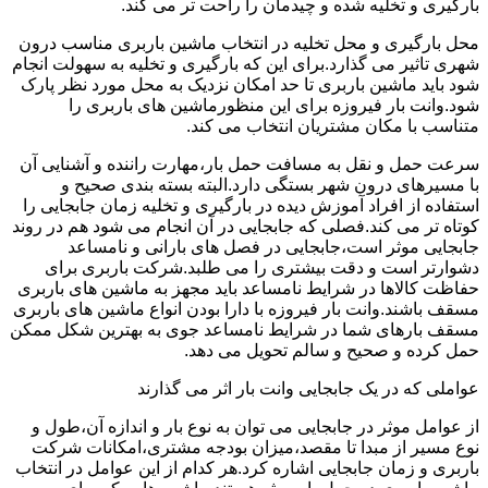
بارگیری و تخلیه شده و چیدمان را راحت تر می کند.
محل بارگیری و محل تخلیه در انتخاب ماشین باربری مناسب درون
شهری تاثیر می گذارد.برای این که بارگیری و تخلیه به سهولت انجام
شود باید ماشین باربری تا حد امکان نزدیک به محل مورد نظر پارک
شود.وانت بار فیروزه برای این منظورماشین های باربری را
متناسب با مکان مشتریان انتخاب می کند.
سرعت حمل و نقل به مسافت حمل بار،مهارت راننده و آشنایی آن
با مسیرهای درون شهر بستگی دارد.البته بسته بندی صحیح و
استفاده از افراد آموزش دیده در بارگیری و تخلیه زمان جابجایی را
کوتاه تر می کند.فصلی که جابجایی در آن انجام می شود هم در روند
جابجایی موثر است،جابجایی در فصل های بارانی و نامساعد
دشوارتر است و دقت بیشتری را می طلبد.شرکت باربری برای
حفاظت کالاها در شرایط نامساعد باید مجهز به ماشین های باربری
مسقف باشند.وانت بار فیروزه با دارا بودن انواع ماشین های باربری
مسقف بارهای شما در شرایط نامساعد جوی به بهترین شکل ممکن
حمل کرده و صحیح و سالم تحویل می دهد.
عواملی که در یک جابجایی وانت بار اثر می گذارند
از عوامل موثر در جابجایی می توان به نوع بار و اندازه آن،طول و
نوع مسیر از مبدا تا مقصد،میزان بودجه مشتری،امکانات شرکت
باربری و زمان جابجایی اشاره کرد.هر کدام از این عوامل در انتخاب