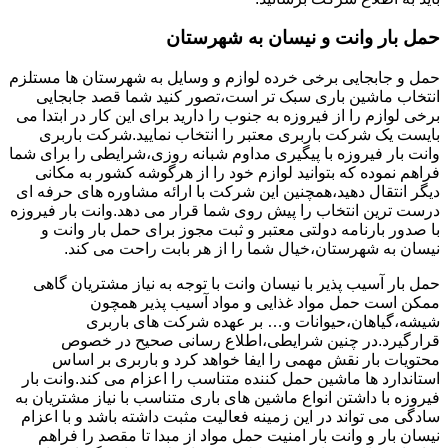
حمل بار وانت و نیسان به شهرستان
حمل و جابجایی برخی خرده لوازم و وسایل به شهرستان ها مستلزم
انتخاب ماشین باری سبک تر است،تصور کنید شما قصد جابجایی
برخی لوازم را از فیروزه به جنوب را دارید برای این کار در ابتدا می
بایست یک شرکت باربری معتبر را انتخاب نمایید.شرکت باربری
وانت بار فیروزه با پیگیری مداوم شبانه روزی،شرایطی را برای شما
فراهم نموده که بتوانید لوازم خود را از هرگوشه کشور به مکانی
دیگر انتقال دهید،همچنین این شرکت با ارائه مشاوره های حرفه ای
درست ترین انتخاب را پیش روی شما قرار می دهد.وانت بار فیروزه
با صدور بارنامه دولتی معتبر و ثبت مجوز برای حمل بار وانت و
نیسان به شهرستان،خیال شما را از هر بابت راحت می کند.
حمل بار آسیب پذیر با نیسان وانت با توجه به نیاز مشتریان گاهی
ممکن است حمل مواد غذایی و مواد آسیب پذیر همچون
شیشه،گیاهان،حیوانات و… بر عهده شرکت های باربری
قرارگیرد.در چنین شرایطی،اطلاع رسانی صحیح در خصوص
محتویات بار نقش مهمی را ایفا خواهد کرد و باربری بر اساس
استاندارد ها ماشین حمل کننده متناسب را اعزام می کند.وانت بار
فیروزه با داشتن انواع ماشین های باری متناسب با نیاز مشتریان به
سادگی می تواند در این زمینه فعالیت مثبت داشته باشد و با اعزام
نیسان بار و وانت بار امنیت حمل مواد از مبدا تا مقصد را فراهم