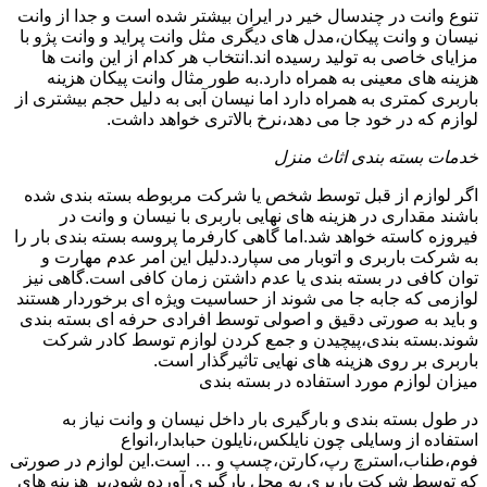
تنوع وانت در چندسال خیر در ایران بیشتر شده است و جدا از وانت
نیسان و وانت پیکان،مدل های دیگری مثل وانت پراید و وانت پژو با
مزایای خاصی به تولید رسیده اند.انتخاب هر کدام از این وانت ها
هزینه های معینی به همراه دارد.به طور مثال وانت پیکان هزینه
باربری کمتری به همراه دارد اما نیسان آبی به دلیل حجم بیشتری از
لوازم که در خود جا می دهد،نرخ بالاتری خواهد داشت.
خدمات بسته بندی اثاث منزل
اگر لوازم از قبل توسط شخص یا شرکت مربوطه بسته بندی شده
باشند مقداری در هزینه های نهایی باربری با نیسان و وانت در
فیروزه کاسته خواهد شد.اما گاهی کارفرما پروسه بسته بندی بار را
به شرکت باربری و اتوبار می سپارد.دلیل این امر عدم مهارت و
توان کافی در بسته بندی یا عدم داشتن زمان کافی است.گاهی نیز
لوازمی که جابه جا می شوند از حساسیت ویژه ای برخوردار هستند
و باید به صورتی دقیق و اصولی توسط افرادی حرفه ای بسته بندی
شوند.بسته بندی،پیچیدن و جمع کردن لوازم توسط کادر شرکت
باربری بر روی هزینه های نهایی تاثیرگذار است.
میزان لوازم مورد استفاده در بسته بندی
در طول بسته بندی و بارگیری بار داخل نیسان و وانت نیاز به
استفاده از وسایلی چون نایلکس،نایلون حبابدار،انواع
فوم،طناب،استرچ رپ،کارتن،چسپ و … است.این لوازم در صورتی
که توسط شرکت باربری به محل بارگیری آورده شود،بر هزینه های