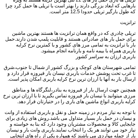
بارهایی که ابعاد بزرگی دارند را بهتر است با تریلی ها حمل کرد چرا
که طول بارگیر تریلی حدودا 12.5 متر است.
ترانزیت
تریلی چادری که در واقع همان ترانزیت ها هستند بهترین ماشین
برای حمل بار های صادراتی هستند و قابلیت پلمپ شدن دارند.حمل
بار با ترانزیت به تمامی مرز های کشور و با کمترین نرخ کرایه
باربری همراه با بیمه نامه و بارنامه انجام میشود.
باربری ارزان به سراسر کشور
تمامی شهرستان های کوچک و بزرگ کشور از شمال تا جنوب،شرق
تا غرب تحت پوشش خدمات باربری نیسان بار فیروزه قرار دارد و
ارسال بار به آنها با ارزان ترین نرخ کرایه باربری امکان پذیر است.
همچنین جهت ارسال بار از فیروزه به بنادر،لنگرگاه ها و مناطق
مرزی میتوانید با نیسان بار فیروزه تماس بگیرید تا با ارزان ترین نرخ
کرایه باربری انواع ماشین های باری را در ختیارتان قرار دهد.
با توجه به نیاز مردم در زمینه حمل و نقل و باربری استفاده از وانت
و نیسان در حمل بار بسیار متداول می باشد.روش های زیادی برای
جابجایی کالا و محصولات مشتریان وجود دارد که بنا به خواسته و
نیاز خود می توانند هر یک را انتخاب نمایند.باربری وانت بار و نیسان
بار از جمله مواردی می باشند که همواره یکی از راه های انتخابی