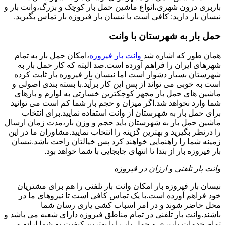
باربری درون شهری،انواع ماشین حمل بار کوچک و بزرگ،وانت بار و
نیسان بار دارید: کافی است با نیسان بار فیروزه بار تماس بگیرید.
حمل بار به شهرستان با وانت
همان طور که اشاره شد
وانت بار فیروزه
،امکان حمل بار به تمام
شهرهای ایران را فراهم آورده است.صد البته که کار حمل بار به
شهرستان بسیار دشوار است اما نیسان بار فیروزه بار ثابت کرده
است به خوبی می تواند از پس این کار برآید.با بسته بندی اصولی و
ماشین های حمل بار مجهز کوچکترین خسارتی به لوازم و بارهای
شما وارد نخواهد شد.اگر میزان و حجم بار شما کم است می توانید
برای حمل بار به شهرستان از وانت استفاده نمایید.برای انتخاب
ماشین حمل بار به شهرستان باید حجم و وزن بار،مدت زمان ارسال
را درنظر بگیرید و بهترین گزینه را انتخاب نمایید.مشاوران ما در این
زمینه شما را راهنمایی خواهند کرد پس خیالتان راحت باشد.نیسان
بار فیروزه بار از بتدا تا انتهای جابجایی با شما خواهد بود.
وانت بار تلفنی و ارزان در فیروزه
نیسان بار فیروزه بار امکان وانت بار تلفنی را هم برای مشتریان
خود فراهم آورده است.با یک تماس کافی است تا نیروهای ما در
محل حاضر شوند و در امر اسباب کشی یاری رسان شما
باشند.وانت بار تلفنی در تمام مناطق فیروزه دارای شعبه می باشد و
تمام خدمات باربری و حمل بار را با بهترین کیفیت به شما ارائه می