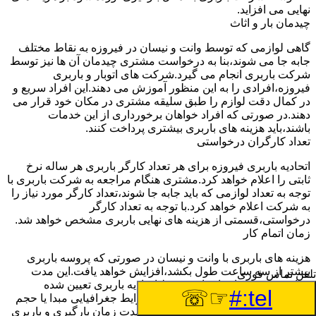
نهایی می افزاید.
چیدمان بار و اثاث
گاهی لوازمی که توسط وانت و نیسان در فیروزه به نقاط مختلف
جابه جا می شوند،بنا به درخواست مشتری چیدمان آن ها نیز توسط
شرکت باربری انجام می گیرد.شرکت های اتوبار و باربری
فیروزه،افرادی را به این منظور آموزش می دهند.این افراد سریع و
در کمال دقت لوازم را طبق سلیقه مشتری در مکان خود قرار می
دهند.در صورتی که افراد خواهان برخورداری از این خدمات
باشند،باید هزینه های باربری بیشتری پرداخت کنند.
تعداد کارگران درخواستی
اتحادیه باربری فیروزه برای هر تعداد کارگر باربری هر ساله نرخ
ثابتی را اعلام خواهد کرد.مشتری هنگام مراجعه به شرکت باربری با
توجه به تعداد لوازمی که باید جابه جا شوند،تعداد کارگر مورد نیاز را
به شرکت اعلام خواهد کرد.با توجه به تعداد کارگر
درخواستی،قسمتی از هزینه های نهایی باربری مشخص خواهد شد.
زمان اتمام کار
هزینه های باربری با وانت و نیسان در صورتی که پروسه باربری
بیشتر از سه ساعت طول بکشد،افزایش خواهد یافت.این مدت
تلفن تماس فوری
زمان به صورت استادندارد توسط اتحادیه باربری تعیین شده
☞☏
tel:#
است.عواملی مثل آب وهوا،ترافیک،شرایط جغرافیایی مبدا یا حجم
زیاد لوازم ممکن است باعث افزایش مدت زمان بارگیری و باربری