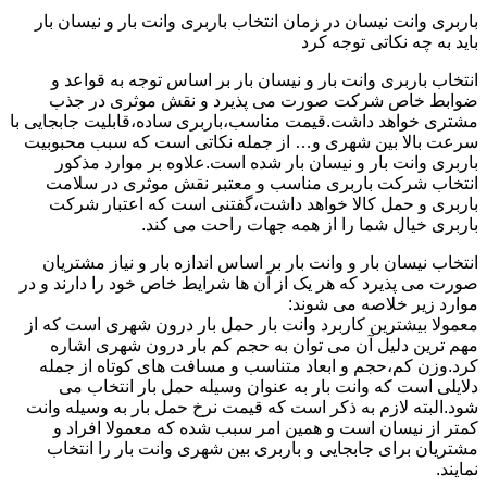
باربری وانت نیسان در زمان انتخاب باربری وانت بار و نیسان بار
باید به چه نکاتی توجه کرد
انتخاب باربری وانت بار و نیسان بار بر اساس توجه به قواعد و
ضوابط خاص شرکت صورت می پذیرد و نقش موثری در جذب
مشتری خواهد داشت.قیمت مناسب،باربری ساده،قابلیت جابجایی با
سرعت بالا بین شهری و… از جمله نکاتی است که سبب محبوبیت
باربری وانت بار و نیسان بار شده است.علاوه بر موارد مذکور
انتخاب شرکت باربری مناسب و معتبر نقش موثری در سلامت
باربری و حمل کالا خواهد داشت،گفتنی است که اعتبار شرکت
باربری خیال شما را از همه جهات راحت می کند.
انتخاب نیسان بار و وانت بار بر اساس اندازه بار و نیاز مشتریان
صورت می پذیرد که هر یک از آن ها شرایط خاص خود را دارند و در
موارد زیر خلاصه می شوند:
معمولا بیشترین کاربرد وانت بار حمل بار درون شهری است که از
مهم ترین دلیل آن می توان به حجم کم بار درون شهری اشاره
کرد.وزن کم،حجم و ابعاد متناسب و مسافت های کوتاه از جمله
دلایلی است که وانت بار به عنوان وسیله حمل بار انتخاب می
شود.البته لازم به ذکر است که قیمت نرخ حمل بار به وسیله وانت
کمتر از نیسان است و همین امر سبب شده که معمولا افراد و
مشتریان برای جابجایی و باربری بین شهری وانت بار را انتخاب
نمایند.