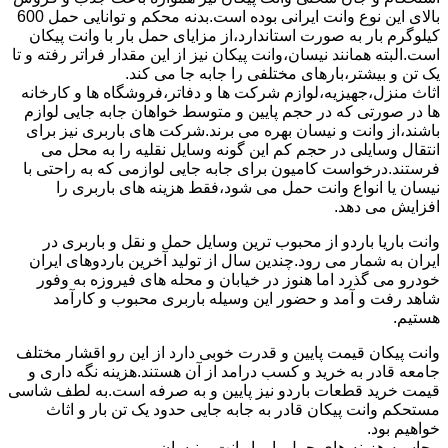
بالای این نوع وانت ایرانی بوده است.بدنه محکم و توانایی حمل 600
کیلوگرم بار به صورت استاندارد،از مزایای حمل بار با وانت پیکان
است.البته همانند نیسان،وانت پیکان نیز از این مقدار فراتر رفته و تا
یک تن و بیشتر،بارهای مختلفی را جابه جا می کند.
اثاث منزل،جهیزیه،لوازم شرکت ها و دفاتر،فروشگاه ها و کارخانه
ها در صورتی که در حجم پایین و متوسط خواهان جابه جایی لوازم
باشند،از وانت و نیسان بهره می برند.شرکت های باربری نیز برای
انتقال وسایلی در حجم کم این گونه وسایل نقلیه را به محل می
فرستند.درخواست کامیون برای جابه جایی لوازمی که به راحتی با
نیسان یا انواع وانت حمل می شود،فقط هزینه های باربری را
افزایش می دهد.
وانت باریا باردو از محبوب ترین وسایل حمل و نقل و باربری در
ایران به شمار می رود.چندین سال از تولید آخرین باردوهای ایران
خودرو می گذرد اما هنوز در خیابان و محله های فیروزه به وفور
شاهد رفت و آمد و حضور این وسیله باربری محبوب و کارآمد
هستیم.
وانت پیکان قیمت پایین و قدرت خوبی دارد از این رو اقشار مختلف
جامعه قادر به خرید و کسب درامد از آن هستند.هزینه نگه داری و
قیمت خرید قطعات باردو نیز پایین و به صرفه است.به لطف شاسی
مستحکم وانت پیکان قادر به جابه جایی حدود یک تن بار و اثاث
خواهیم بود.
محاسبه هزینه های حمل بار با وانت و نیسان