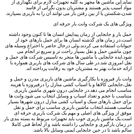
نماید.این ماشین ها مجهز به کلیه تجهیزات لازم برای نگهداری از
مواد آسیب پذیر هستند و مشتریان بدون نگرانی از فاسد
شدن،شکستن یا از بین رفتن بار می توانند آن را به باربری بسپارند.
ویژگی های یک شرکت وانت بار حرفه ای
حمل بار و جابجایی از زمان پیدایش انسان ها تا کنون وجود داشته
است.در زمان های گذشته انسان ها برای حمل بارهای خود از
حیوانات استفاده می کردند،ولی درحال حاضر با اختراع وسیله های
چون ماشین حمل و نقل بسیار راحت تر و سریع تر انجام می
شود.ایده جابجایی با ماشین ها منجر به تاسیس شرکت های حمل و
نقل امروزی شد.در طی سال های شرکت های باربری همواره با
ارائه خدمات بهتر به مشتریان خود به رقابت پرداخته اند.
وانت بار فیروزه با بکارگیری ماشین های باربری مدرن و حمل و
نقل،جابجایی کالاها و یا اسباب کشی منازل را درفیروزه با هزینه
مناسب انجام می دهد.در جابجایی درون شهری ماشین باربری
متناسب با حجم و تعداد اسباب و وسایل انتخاب می شود.وانت ها
برای حمل بارهای سبک و اسباب کشی منازل درون شهرها بسیار
مناسب هستند.انتخاب ماشین باربری مناسب برای حمل و نقل
موفق از ویژگی های اصلی و مهم یک شرکت باربری حرفه ای
است.یک ماشین باربری خوب باید تجهیزات مربوط به بسته بندی بار
در زمان بارگیری و جابجایی را داشته باشد و از لحاظ فنی کاملا
سالم باشد تا در حین جابجایی ایمنی وسایل بالا باشد.