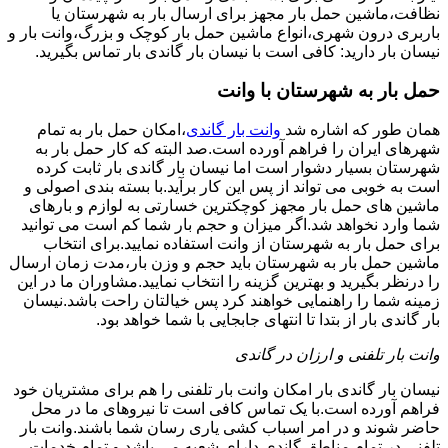
نظافت،ماشین حمل بار مجهز برای ارسال بار به شهرستان یا
باربری درون شهری،انواع ماشین حمل بار کوچک و بزرگ،وانت بار و
نیسان بار دارید: کافی است با نیسان بار گاندی بار تماس بگیرید.
حمل بار به شهرستان با وانت
همان طور که اشاره شد
وانت بار گاندی
،امکان حمل بار به تمام
شهرهای ایران را فراهم آورده است.صد البته که کار حمل بار به
شهرستان بسیار دشوار است اما نیسان بار گاندی بار ثابت کرده
است به خوبی می تواند از پس این کار برآید.با بسته بندی اصولی و
ماشین های حمل بار مجهز کوچکترین خسارتی به لوازم و بارهای
شما وارد نخواهد شد.اگر میزان و حجم بار شما کم است می توانید
برای حمل بار به شهرستان از وانت استفاده نمایید.برای انتخاب
ماشین حمل بار به شهرستان باید حجم و وزن بار،مدت زمان ارسال
را درنظر بگیرید و بهترین گزینه را انتخاب نمایید.مشاوران ما در این
زمینه شما را راهنمایی خواهند کرد پس خیالتان راحت باشد.نیسان
بار گاندی بار از بتدا تا انتهای جابجایی با شما خواهد بود.
وانت بار تلفنی و ارزان در گاندی
نیسان بار گاندی بار امکان وانت بار تلفنی را هم برای مشتریان خود
فراهم آورده است.با یک تماس کافی است تا نیروهای ما در محل
حاضر شوند و در امر اسباب کشی یاری رسان شما باشند.وانت بار
تلفنی در تمام مناطق گاندی دارای شعبه می باشد و تمام خدمات