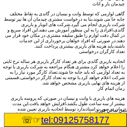
چیدمان بار و اثاث
گاهی لوازمی که توسط وانت و نیسان در گاندی به نقاط مختلف
جابه جا می شوند،بنا به درخواست مشتری چیدمان آن ها نیز توسط
شرکت باربری انجام می گیرد.شرکت های اتوبار و باربری
گاندی،افرادی را به این منظور آموزش می دهند.این افراد سریع و
در کمال دقت لوازم را طبق سلیقه مشتری در مکان خود قرار می
دهند.در صورتی که افراد خواهان برخورداری از این خدمات
باشند،باید هزینه های باربری بیشتری پرداخت کنند.
تعداد کارگران درخواستی
اتحادیه باربری گاندی برای هر تعداد کارگر باربری هر ساله نرخ ثابتی
را اعلام خواهد کرد.مشتری هنگام مراجعه به شرکت باربری با توجه
به تعداد لوازمی که باید جابه جا شوند،تعداد کارگر مورد نیاز را به
شرکت اعلام خواهد کرد.با توجه به تعداد کارگر درخواستی،قسمتی
از هزینه های نهایی باربری مشخص خواهد شد.
زمان اتمام کار
هزینه های باربری با وانت و نیسان در صورتی که پروسه باربری
بیشتر از سه ساعت طول بکشد،افزایش خواهد یافت.این مدت
زمان به صورت استادندارد توسط اتحادیه باربری تعیین شده
تلفن تماس فوری
است.عواملی مثل آب وهوا،ترافیک،شرایط جغرافیایی مبدا یا حجم
☞☏
tel:09125758177
زیاد لوازم ممکن است باعث افزایش مدت زمان بارگیری و باربری
شوند که افزایش هزینه های باربری را در پی خواهند داشت.