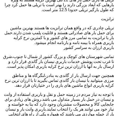
بارهایی که ابعاد بزرگی دارند را بهتر است با تریلی ها حمل کرد چرا
که طول بارگیر تریلی حدودا 12.5 متر است.
ترانزیت
تریلی چادری که در واقع همان ترانزیت ها هستند بهترین ماشین
برای حمل بار های صادراتی هستند و قابلیت پلمپ شدن دارند.حمل
بار با ترانزیت به تمامی مرز های کشور و با کمترین نرخ کرایه
باربری همراه با بیمه نامه و بارنامه انجام میشود.
باربری ارزان به سراسر کشور
تمامی شهرستان های کوچک و بزرگ کشور از شمال تا جنوب،شرق
تا غرب تحت پوشش خدمات باربری نیسان بار گاندی قرار دارد و
ارسال بار به آنها با ارزان ترین نرخ کرایه باربری امکان پذیر است.
همچنین جهت ارسال بار از گاندی به بنادر،لنگرگاه ها و مناطق
مرزی میتوانید با نیسان بار گاندی تماس بگیرید تا با ارزان ترین نرخ
کرایه باربری انواع ماشین های باری را در ختیارتان قرار دهد.
با توجه به نیاز مردم در زمینه حمل و نقل و باربری استفاده از وانت
و نیسان در حمل بار بسیار متداول می باشد.روش های زیادی برای
جابجایی کالا و محصولات مشتریان وجود دارد که بنا به خواسته و
نیاز خود می توانند هر یک را انتخاب نمایند.باربری وانت بار و نیسان
بار از جمله مواردی می باشند که همواره یکی از راه های انتخابی