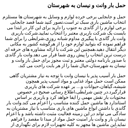
حمل بار وانت و نیسان به شهرستان
حمل و جابجایی برخی خرده لوازم و وسایل به شهرستان ها مستلزم
انتخاب ماشین باری سبک تر است،تصور کنید شما قصد جابجایی
برخی لوازم را از گاندی به جنوب را دارید برای این کار در ابتدا می
بایست یک شرکت باربری معتبر را انتخاب نمایید.شرکت باربری
وانت بار گاندی با پیگیری مداوم شبانه روزی،شرایطی را برای شما
فراهم نموده که بتوانید لوازم خود را از هرگوشه کشور به مکانی
دیگر انتقال دهید،همچنین این شرکت با ارائه مشاوره های حرفه ای
درست ترین انتخاب را پیش روی شما قرار می دهد.وانت بار گاندی
با صدور بارنامه دولتی معتبر و ثبت مجوز برای حمل بار وانت و
نیسان به شهرستان،خیال شما را از هر بابت راحت می کند.
حمل بار آسیب پذیر با نیسان وانت با توجه به نیاز مشتریان گاهی
ممکن است حمل مواد غذایی و مواد آسیب پذیر همچون
شیشه،گیاهان،حیوانات و… بر عهده شرکت های باربری
قرارگیرد.در چنین شرایطی،اطلاع رسانی صحیح در خصوص
محتویات بار نقش مهمی را ایفا خواهد کرد و باربری بر اساس
استاندارد ها ماشین حمل کننده متناسب را اعزام می کند.وانت بار
گاندی با داشتن انواع ماشین های باری متناسب با نیاز مشتریان به
سادگی می تواند در این زمینه فعالیت مثبت داشته باشد و با اعزام
نیسان بار و وانت بار امنیت حمل مواد از مبدا تا مقصد را فراهم
نماید.این ماشین ها مجهز به کلیه تجهیزات لازم برای نگهداری از