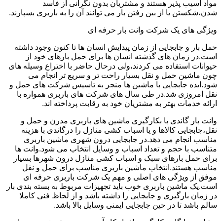
مواد آسیب پذیر هستند و مشتریان بدون نگرانی از فاسد
شدن،شکستن یا از بین رفتن بار می توانند آن را به باربری بسپارند.
ویژگی های یک شرکت وانت بار حرفه ای
حمل بار و جابجایی از زمان پیدایش انسان ها تا کنون وجود داشته
است.در زمان های گذشته انسان ها برای حمل بارهای خود از
حیوانات استفاده می کردند،ولی درحال حاضر با اختراع وسیله های
چون ماشین حمل و نقل بسیار راحت تر و سریع تر انجام می
شود.ایده جابجایی با ماشین ها منجر به تاسیس شرکت های حمل و
نقل امروزی شد.در طی سال های شرکت های باربری همواره با
ارائه خدمات بهتر به مشتریان خود به رقابت پرداخته اند.
وانت بار گاندی با بکارگیری ماشین های باربری مدرن و حمل و
نقل،جابجایی کالاها و یا اسباب کشی منازل را درگاندی با هزینه
مناسب انجام می دهد.در جابجایی درون شهری ماشین باربری
متناسب با حجم و تعداد اسباب و وسایل انتخاب می شود.وانت ها
برای حمل بارهای سبک و اسباب کشی منازل درون شهرها بسیار
مناسب هستند.انتخاب ماشین باربری مناسب برای حمل و نقل
موفق از ویژگی های اصلی و مهم یک شرکت باربری حرفه ای
است.یک ماشین باربری خوب باید تجهیزات مربوط به بسته بندی بار
در زمان بارگیری و جابجایی را داشته باشد و از لحاظ فنی کاملا
سالم باشد تا در حین جابجایی ایمنی وسایل بالا باشد.