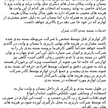
نیسان و وانت پیکان،مدل های دیگری مثل وانت پراید و وانت پژو با
مزایای خاصی به تولید رسیده اند.انتخاب هر کدام از این وانت ها
هزینه های معینی به همراه دارد.به طور مثال وانت پیکان هزینه
باربری کمتری به همراه دارد اما نیسان آبی به دلیل حجم بیشتری از
لوازم که در خود جا می دهد،نرخ بالاتری خواهد داشت.
خدمات بسته بندی اثاث منزل
اگر لوازم از قبل توسط شخص یا شرکت مربوطه بسته بندی شده
باشند مقداری در هزینه های نهایی باربری با نیسان و وانت در گاندی
کاسته خواهد شد.اما گاهی کارفرما پروسه بسته بندی بار را به
شرکت باربری و اتوبار می سپارد.دلیل این امر عدم مهارت و توان
کافی در بسته بندی یا عدم داشتن زمان کافی است.گاهی نیز
لوازمی که جابه جا می شوند از حساسیت ویژه ای برخوردار هستند
و باید به صورتی دقیق و اصولی توسط افرادی حرفه ای بسته بندی
شوند.بسته بندی،پیچیدن و جمع کردن لوازم توسط کادر شرکت
باربری بر روی هزینه های نهایی تاثیرگذار است.
میزان لوازم مورد استفاده در بسته بندی
در طول بسته بندی و بارگیری بار داخل نیسان و وانت نیاز به
استفاده از وسایلی چون نایلکس،نایلون حبابدار،انواع
فوم،طناب،استرچ رپ،کارتن،چسپ و … است.این لوازم در صورتی
که توسط شرکت باربری به محل بارگیری آورده شود،بر هزینه های
نهایی می افزاید.