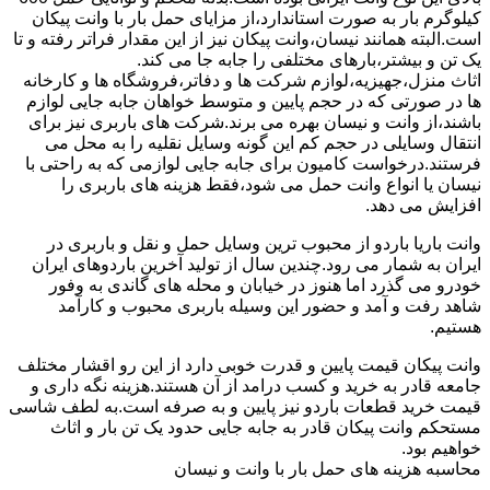
کیلوگرم بار به صورت استاندارد،از مزایای حمل بار با وانت پیکان
است.البته همانند نیسان،وانت پیکان نیز از این مقدار فراتر رفته و تا
یک تن و بیشتر،بارهای مختلفی را جابه جا می کند.
اثاث منزل،جهیزیه،لوازم شرکت ها و دفاتر،فروشگاه ها و کارخانه
ها در صورتی که در حجم پایین و متوسط خواهان جابه جایی لوازم
باشند،از وانت و نیسان بهره می برند.شرکت های باربری نیز برای
انتقال وسایلی در حجم کم این گونه وسایل نقلیه را به محل می
فرستند.درخواست کامیون برای جابه جایی لوازمی که به راحتی با
نیسان یا انواع وانت حمل می شود،فقط هزینه های باربری را
افزایش می دهد.
وانت باریا باردو از محبوب ترین وسایل حمل و نقل و باربری در
ایران به شمار می رود.چندین سال از تولید آخرین باردوهای ایران
خودرو می گذرد اما هنوز در خیابان و محله های گاندی به وفور
شاهد رفت و آمد و حضور این وسیله باربری محبوب و کارآمد
هستیم.
وانت پیکان قیمت پایین و قدرت خوبی دارد از این رو اقشار مختلف
جامعه قادر به خرید و کسب درامد از آن هستند.هزینه نگه داری و
قیمت خرید قطعات باردو نیز پایین و به صرفه است.به لطف شاسی
مستحکم وانت پیکان قادر به جابه جایی حدود یک تن بار و اثاث
خواهیم بود.
محاسبه هزینه های حمل بار با وانت و نیسان