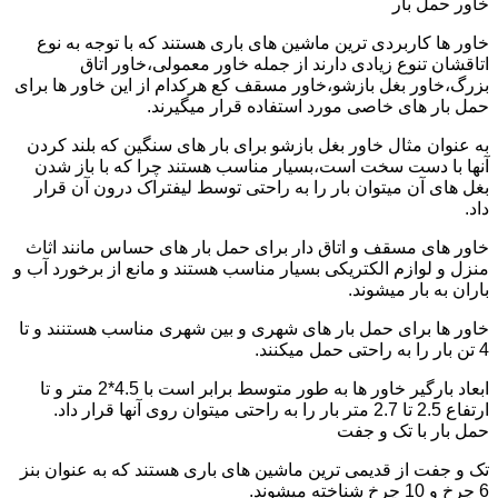
خاور حمل بار
خاور ها کاربردی ترین ماشین های باری هستند که با توجه به نوع
اتاقشان تنوع زیادی دارند از جمله خاور معمولی،خاور اتاق
بزرگ،خاور بغل بازشو،خاور مسقف کع هرکدام از این خاور ها برای
حمل بار های خاصی مورد استفاده قرار میگیرند.
به عنوان مثال خاور بغل بازشو برای بار های سنگین که بلند کردن
آنها با دست سخت است،بسیار مناسب هستند چرا که با باز شدن
بغل های آن میتوان بار را به راحتی توسط لیفتراک درون آن قرار
داد.
خاور های مسقف و اتاق دار برای حمل بار های حساس مانند اثاث
منزل و لوازم الکتریکی بسیار مناسب هستند و مانع از برخورد آب و
باران به بار میشوند.
خاور ها برای حمل بار های شهری و بین شهری مناسب هستنند و تا
4 تن بار را به راحتی حمل میکنند.
ابعاد بارگیر خاور ها به طور متوسط برابر است با 4.5*2 متر و تا
ارتفاع 2.5 تا 2.7 متر بار را به راحتی میتوان روی آنها قرار داد.
حمل بار با تک و جفت
تک و جفت از قدیمی ترین ماشین های باری هستند که به عنوان بنز
6 چرخ و 10 چرخ شناخته میشوند.