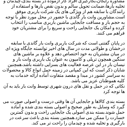
مشاوره رایگان،بکارگیری افراد کار آزموده در بسته بندی،چیدمان و
تخلیه بارها،ضمانت تحویل سالم و بدون نقص بارها و استفاده از
رانندگان با سابقه هم از ویژگی های یک شرکت باربری موفق
است.مشاورین وانت بار گاندی با حضور در محل مورد نظر با توجه
به حجم بار و مسافت جابجایی ماشین باربری مناسب را انتخاب
کرده و امکان یک جابجایی راحت و سریع را برای مشتریان خود
فراهم می کنند.
در پایان گفتنی است که شرکت باربری وانت بار گاندی با سابقه
درخشان و طولانی مدت در سال های اخیر توانسته جایگاه ویژه ای
در میان مشتریان به خود اختصاص دهد و علاوه بر ماشین های
سنگین همچون تریلی و کامیون به عنوان یک باربری وانت بار و
نیسان بار در این عرصه فعالیت های بسزایی داشته باشد،همچنین
شایان ذکر است که این کمپانی در زمینه حمل انواع کالا و محصولات
به سراسر کشور در مبدا و مقصد متفاوت آماده ارائه خدمات به
کلیه هموطنان عزیز می باشد.
نکاتی که در حمل و نقل های درون شهری توسط وانت بار باید به آن
ها توجه کرد
بسته بندی کالاها و جابجایی آن ها وقتی درست و اصولی صورت می
گیرد که وسایل به طور صحیح و اصولی بسته بندی شده و آماده
حمل شوند.بسته بندی اصولی یک جابجایی راحت و بدون کمترین
خسارت را ممکن می سازد.همچنین بسته بندی باعث سرعت در
بارگیری و تخلیه شده و چیدمان را راحت تر می کند.