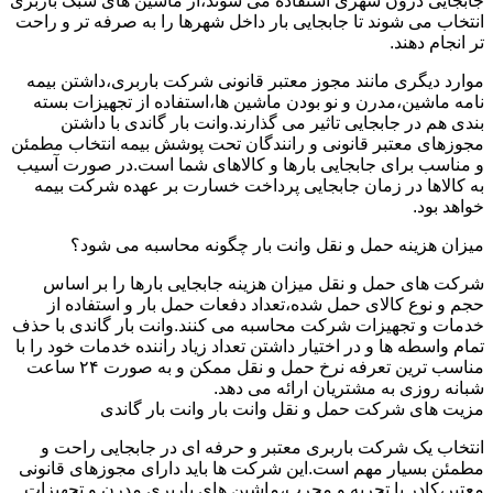
جابجایی درون شهری استفاده می شوند،از ماشین های سبک باربری
انتخاب می شوند تا جابجایی بار داخل شهرها را به صرفه تر و راحت
تر انجام دهند.
موارد دیگری مانند مجوز معتبر قانونی شرکت باربری،داشتن بیمه
نامه ماشین،مدرن و نو بودن ماشین ها،استفاده از تجهیزات بسته
بندی هم در جابجایی تاثیر می گذارند.وانت بار گاندی با داشتن
مجوزهای معتبر قانونی و رانندگان تحت پوشش بیمه انتخاب مطمئن
و مناسب برای جابجایی بارها و کالاهای شما است.در صورت آسیب
به کالاها در زمان جابجایی پرداخت خسارت بر عهده شرکت بیمه
خواهد بود.
میزان هزینه حمل و نقل وانت بار چگونه محاسبه می شود؟
شرکت های حمل و نقل میزان هزینه جابجایی بارها را بر اساس
حجم و نوع کالای حمل شده،تعداد دفعات حمل بار و استفاده از
خدمات و تجهیزات شرکت محاسبه می کنند.وانت بار گاندی با حذف
تمام واسطه ها و در اختیار داشتن تعداد زیاد راننده خدمات خود را با
مناسب ترین تعرفه نرخ حمل و نقل ممکن و به صورت ۲۴ ساعت
شبانه روزی به مشتریان ارائه می دهد.
مزیت های شرکت حمل و نقل وانت بار وانت بار گاندی
انتخاب یک شرکت باربری معتبر و حرفه ای در جابجایی راحت و
مطمئن بسیار مهم است.این شرکت ها باید دارای مجوزهای قانونی
معتبر،کادر با تجربه و مجرب،ماشین های باربری مدرن و تجهیزات