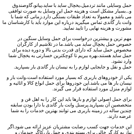
حمل وسایلی مانند تردمیل،یخچال ساید با ساید،پیانو،گاوصندوق
و...بسیار مشکل است و هزینه حمل این وسایل به صورت توافقی
می باشد و معمولا به تعداد طبقات بستگی دارد.زمانی که شما با
وانت بار گاندی تماس میگیرید درباره این موارد باید با کارشناسان ما
مشورت و هزینه نهایی را تایید نمایید.
مهم ترین و بیشترین درخواست برای حمل وسایل سنگین در
خصوص حمل یخچال ساید می باشد.ما در تلاشیم از کارگران
مخصوص حمل ساید که دارای قدرت بدنی بالا و دوره دیده برای
حمل ساید هستند،بهره ببریم تا کوچکترین خسارتی به یخچال شما
وارد نشود.
حمل و نقل و جابجایی لوازم را به نیسان بار گاندی بار بسپارید.
یکی از خودروهای باربری که بسیار مورد استفاده است،وانت بار و
نیسان بار ها می باشد.این خودروها برای حمل انواع کالا و اثاثیه و
لوازم منزل مورد استفاده قرار می گیرند.
برای حمل اصولی لوازم و بارها باید این کار را به اهل فن و
متخصصین آن بسپارید.پرسنل وانت بار گاندی با دارا بودن سابقه
چندین ساله در زمینه باربری می توانند بهترین خدمات را به شما
عرضه دارند.
این خدمات جهت کسب رضایت مشتریان عزیز ارائه می شود.اگر
نیاز به کارگر خالی برای بسته بندی و حمل بار،کاگر چیدمان و