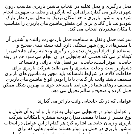
محل بارگیری و محل تخلیه در انتخاب ماشین باربری مناسب درون
شهری تاثیر می گذارد.برای این که بارگیری و تخلیه به سهولت انجام
شود باید ماشین باربری تا حد امکان نزدیک به محل مورد نظر پارک
شود.وانت بار گاندی برای این منظورماشین های باربری را متناسب
با مکان مشتریان انتخاب می کند.
سرعت حمل و نقل به مسافت حمل بار،مهارت راننده و آشنایی آن
با مسیرهای درون شهر بستگی دارد.البته بسته بندی صحیح و
استفاده از افراد آموزش دیده در بارگیری و تخلیه زمان جابجایی را
کوتاه تر می کند.فصلی که جابجایی در آن انجام می شود هم در روند
جابجایی موثر است،جابجایی در فصل های بارانی و نامساعد
دشوارتر است و دقت بیشتری را می طلبد.شرکت باربری برای
حفاظت کالاها در شرایط نامساعد باید مجهز به ماشین های باربری
مسقف باشند.وانت بار گاندی با دارا بودن انواع ماشین های باربری
مسقف بارهای شما در شرایط نامساعد جوی به بهترین شکل ممکن
حمل کرده و صحیح و سالم تحویل می دهد.
عواملی که در یک جابجایی وانت بار اثر می گذارند
از عوامل موثر در جابجایی می توان به نوع بار و اندازه آن،طول و
نوع مسیر از مبدا تا مقصد،میزان بودجه مشتری،امکانات شرکت
باربری و زمان جابجایی اشاره کرد.هر کدام از این عوامل در انتخاب
ماشین باربری در حمل بار موثر هستند.ماشین هایی که برای