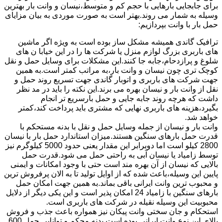
برای جابجایی بارهایی با حجم کم و متوسط،نیسان و وانت بار بهترین
وسیله به شمار می روند.بهتر است به صورت موردی به بیان مزایای
حمل بار با وانت بپردازیم:
ترافیک گاندی همیشه مشکل ساز بوده است به ویژه اگر ماشین
های باربری بزرگ لوازم منزل یا شرکت ها را در این خیابا ن های
شلوغ و پرازدحام،جابه جا کنند.این مشکلات برای وسایل حمل و نقل
کوچک تری چون نیسان و وانت بار،به مراتب کمتر است.به همین
جهت شرکت های باربری و اتوبار گاندی جهت تسریع روند حمل و
نقل از وانت بار و نیسان بهره می برند.این نکته را باید در مد نظر
داشت که هرچه روند جابه جایی و حمل بارسریع تر انجام
بگیرد،هزینه های باربری نهایی که مشتری باید پرداخت کند،کمتر
خواهد شد.
وانت بار و نیسان از جمله وسایل حمل و نقل با بدنه مستحکم با
قدرت حمل بارهای سنگین هستند.میزان استاندارد حمل بار با نیسان
2800 کیلو است اما دوبرابر این مقدار یعنی حدود 5000 کیلوگرم نیز
توسط زامیاد یا نیسان آبی به راحتی حمل می شود.قدرت حمل
بالایی که نیسان از آن بهره مند است حتی با وجود امکانات و ایمنی
پایین این وسیله،باعث شده که از اوایل تولید تا به الان پرفروش ترین
و محبوب ترین وانت ایرانی باقی بماند.به همین جهت امکان حمل
بارهای سنگین با زامیاد 24 امکان پذیر است و این یکی دیگر از دلایل
محبوبیت این وسیله نقیله در شرکت های باربری است.
استحکام و جان سختی وانت پیکان نیز همواره باعث جذب و فروش
بالای این نوع وانت ایرانی بوده است.بدنه محکم و توانایی حمل 600