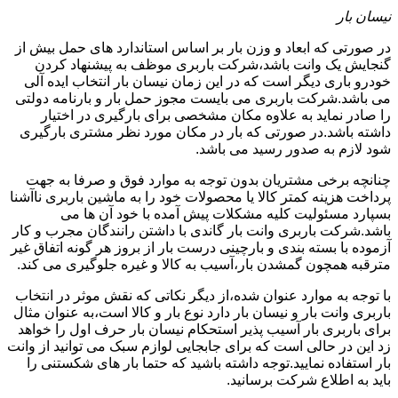
نیسان بار
در صورتی که ابعاد و وزن بار بر اساس استاندارد های حمل بیش از
گنجایش یک وانت باشد،شرکت باربری موظف به پیشنهاد کردن
خودرو باری دیگر است که در این زمان نیسان بار انتخاب ایده آلی
می باشد.شرکت باربری می بایست مجوز حمل بار و بارنامه دولتی
را صادر نماید به علاوه مکان مشخصی برای بارگیری در اختیار
داشته باشد.در صورتی که بار در مکان مورد نظر مشتری بارگیری
شود لازم به صدور رسید می باشد.
چنانچه برخی مشتریان بدون توجه به موارد فوق و صرفا به جهت
پرداخت هزینه کمتر کالا یا محصولات خود را به ماشین باربری ناآشنا
بسپارد مسئولیت کلیه مشکلات پیش آمده با خود آن ها می
باشد.شرکت باربری وانت بار گاندی با داشتن رانندگان مجرب و کار
آزموده با بسته بندی و بارچینی درست بار از بروز هر گونه اتفاق غیر
مترقبه همچون گمشدن بار،آسیب به کالا و غیره جلوگیری می کند.
با توجه به موارد عنوان شده،از دیگر نکاتی که نقش موثر در انتخاب
باربری وانت بار و نیسان بار دارد نوع بار و کالا است،به عنوان مثال
برای باربری بار آسیب پذیر استحکام نیسان بار حرف اول را خواهد
زد این در حالی است که برای جابجایی لوازم سبک می توانید از وانت
بار استفاده نمایید.توجه داشته باشید که حتما بار های شکستنی را
باید به اطلاع شرکت برسانید.