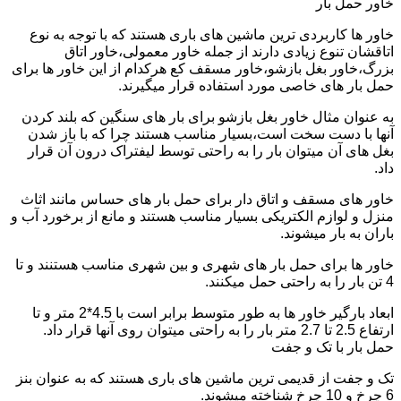
خاور حمل بار
خاور ها کاربردی ترین ماشین های باری هستند که با توجه به نوع
اتاقشان تنوع زیادی دارند از جمله خاور معمولی،خاور اتاق
بزرگ،خاور بغل بازشو،خاور مسقف کع هرکدام از این خاور ها برای
حمل بار های خاصی مورد استفاده قرار میگیرند.
به عنوان مثال خاور بغل بازشو برای بار های سنگین که بلند کردن
آنها با دست سخت است،بسیار مناسب هستند چرا که با باز شدن
بغل های آن میتوان بار را به راحتی توسط لیفتراک درون آن قرار
داد.
خاور های مسقف و اتاق دار برای حمل بار های حساس مانند اثاث
منزل و لوازم الکتریکی بسیار مناسب هستند و مانع از برخورد آب و
باران به بار میشوند.
خاور ها برای حمل بار های شهری و بین شهری مناسب هستنند و تا
4 تن بار را به راحتی حمل میکنند.
ابعاد بارگیر خاور ها به طور متوسط برابر است با 4.5*2 متر و تا
ارتفاع 2.5 تا 2.7 متر بار را به راحتی میتوان روی آنها قرار داد.
حمل بار با تک و جفت
تک و جفت از قدیمی ترین ماشین های باری هستند که به عنوان بنز
6 چرخ و 10 چرخ شناخته میشوند.