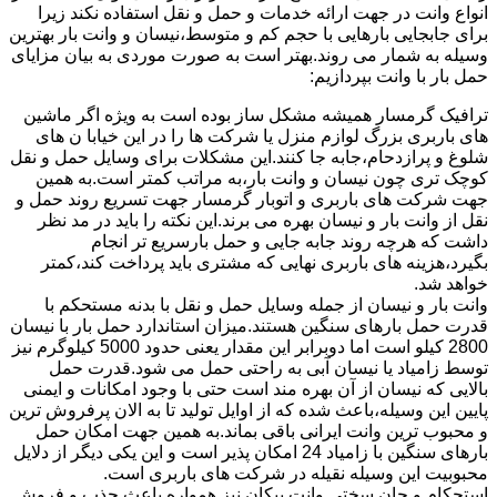
انواع وانت در جهت ارائه خدمات و حمل و نقل استفاده نکند زیرا
برای جابجایی بارهایی با حجم کم و متوسط،نیسان و وانت بار بهترین
وسیله به شمار می روند.بهتر است به صورت موردی به بیان مزایای
حمل بار با وانت بپردازیم:
ترافیک گرمسار همیشه مشکل ساز بوده است به ویژه اگر ماشین
های باربری بزرگ لوازم منزل یا شرکت ها را در این خیابا ن های
شلوغ و پرازدحام،جابه جا کنند.این مشکلات برای وسایل حمل و نقل
کوچک تری چون نیسان و وانت بار،به مراتب کمتر است.به همین
جهت شرکت های باربری و اتوبار گرمسار جهت تسریع روند حمل و
نقل از وانت بار و نیسان بهره می برند.این نکته را باید در مد نظر
داشت که هرچه روند جابه جایی و حمل بارسریع تر انجام
بگیرد،هزینه های باربری نهایی که مشتری باید پرداخت کند،کمتر
خواهد شد.
وانت بار و نیسان از جمله وسایل حمل و نقل با بدنه مستحکم با
قدرت حمل بارهای سنگین هستند.میزان استاندارد حمل بار با نیسان
2800 کیلو است اما دوبرابر این مقدار یعنی حدود 5000 کیلوگرم نیز
توسط زامیاد یا نیسان آبی به راحتی حمل می شود.قدرت حمل
بالایی که نیسان از آن بهره مند است حتی با وجود امکانات و ایمنی
پایین این وسیله،باعث شده که از اوایل تولید تا به الان پرفروش ترین
و محبوب ترین وانت ایرانی باقی بماند.به همین جهت امکان حمل
بارهای سنگین با زامیاد 24 امکان پذیر است و این یکی دیگر از دلایل
محبوبیت این وسیله نقیله در شرکت های باربری است.
استحکام و جان سختی وانت پیکان نیز همواره باعث جذب و فروش