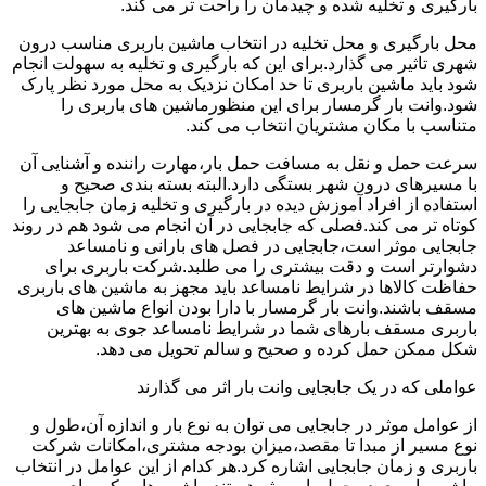
بارگیری و تخلیه شده و چیدمان را راحت تر می کند.
محل بارگیری و محل تخلیه در انتخاب ماشین باربری مناسب درون
شهری تاثیر می گذارد.برای این که بارگیری و تخلیه به سهولت انجام
شود باید ماشین باربری تا حد امکان نزدیک به محل مورد نظر پارک
شود.وانت بار گرمسار برای این منظورماشین های باربری را
متناسب با مکان مشتریان انتخاب می کند.
سرعت حمل و نقل به مسافت حمل بار،مهارت راننده و آشنایی آن
با مسیرهای درون شهر بستگی دارد.البته بسته بندی صحیح و
استفاده از افراد آموزش دیده در بارگیری و تخلیه زمان جابجایی را
کوتاه تر می کند.فصلی که جابجایی در آن انجام می شود هم در روند
جابجایی موثر است،جابجایی در فصل های بارانی و نامساعد
دشوارتر است و دقت بیشتری را می طلبد.شرکت باربری برای
حفاظت کالاها در شرایط نامساعد باید مجهز به ماشین های باربری
مسقف باشند.وانت بار گرمسار با دارا بودن انواع ماشین های
باربری مسقف بارهای شما در شرایط نامساعد جوی به بهترین
شکل ممکن حمل کرده و صحیح و سالم تحویل می دهد.
عواملی که در یک جابجایی وانت بار اثر می گذارند
از عوامل موثر در جابجایی می توان به نوع بار و اندازه آن،طول و
نوع مسیر از مبدا تا مقصد،میزان بودجه مشتری،امکانات شرکت
باربری و زمان جابجایی اشاره کرد.هر کدام از این عوامل در انتخاب