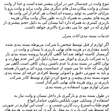
تنوع وانت در چندسال خیر در ایران بیشتر شده است و جدا از وانت
نیسان و وانت پیکان،مدل های دیگری مثل وانت پراید و وانت پژو با
مزایای خاصی به تولید رسیده اند.انتخاب هر کدام از این وانت ها
هزینه های معینی به همراه دارد.به طور مثال وانت پیکان هزینه
باربری کمتری به همراه دارد اما نیسان آبی به دلیل حجم بیشتری از
لوازم که در خود جا می دهد،نرخ بالاتری خواهد داشت.
خدمات بسته بندی اثاث منزل
اگر لوازم از قبل توسط شخص یا شرکت مربوطه بسته بندی شده
باشند مقداری در هزینه های نهایی باربری با نیسان و وانت در
گرمسار کاسته خواهد شد.اما گاهی کارفرما پروسه بسته بندی بار
را به شرکت باربری و اتوبار می سپارد.دلیل این امر عدم مهارت و
توان کافی در بسته بندی یا عدم داشتن زمان کافی است.گاهی نیز
لوازمی که جابه جا می شوند از حساسیت ویژه ای برخوردار هستند
و باید به صورتی دقیق و اصولی توسط افرادی حرفه ای بسته بندی
شوند.بسته بندی،پیچیدن و جمع کردن لوازم توسط کادر شرکت
باربری بر روی هزینه های نهایی تاثیرگذار است.
میزان لوازم مورد استفاده در بسته بندی
در طول بسته بندی و بارگیری بار داخل نیسان و وانت نیاز به
استفاده از وسایلی چون نایلکس،نایلون حبابدار،انواع
فوم،طناب،استرچ رپ،کارتن،چسپ و … است.این لوازم در صورتی
که توسط شرکت باربری به محل بارگیری آورده شود،بر هزینه های