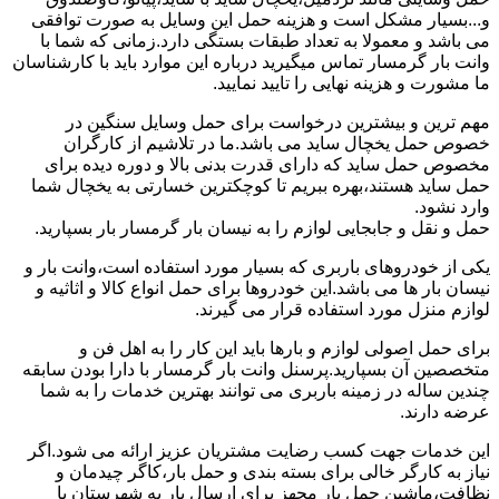
و...بسیار مشکل است و هزینه حمل این وسایل به صورت توافقی
می باشد و معمولا به تعداد طبقات بستگی دارد.زمانی که شما با
وانت بار گرمسار تماس میگیرید درباره این موارد باید با کارشناسان
ما مشورت و هزینه نهایی را تایید نمایید.
مهم ترین و بیشترین درخواست برای حمل وسایل سنگین در
خصوص حمل یخچال ساید می باشد.ما در تلاشیم از کارگران
مخصوص حمل ساید که دارای قدرت بدنی بالا و دوره دیده برای
حمل ساید هستند،بهره ببریم تا کوچکترین خسارتی به یخچال شما
وارد نشود.
حمل و نقل و جابجایی لوازم را به نیسان بار گرمسار بار بسپارید.
یکی از خودروهای باربری که بسیار مورد استفاده است،وانت بار و
نیسان بار ها می باشد.این خودروها برای حمل انواع کالا و اثاثیه و
لوازم منزل مورد استفاده قرار می گیرند.
برای حمل اصولی لوازم و بارها باید این کار را به اهل فن و
متخصصین آن بسپارید.پرسنل وانت بار گرمسار با دارا بودن سابقه
چندین ساله در زمینه باربری می توانند بهترین خدمات را به شما
عرضه دارند.
این خدمات جهت کسب رضایت مشتریان عزیز ارائه می شود.اگر
نیاز به کارگر خالی برای بسته بندی و حمل بار،کاگر چیدمان و
نظافت،ماشین حمل بار مجهز برای ارسال بار به شهرستان یا