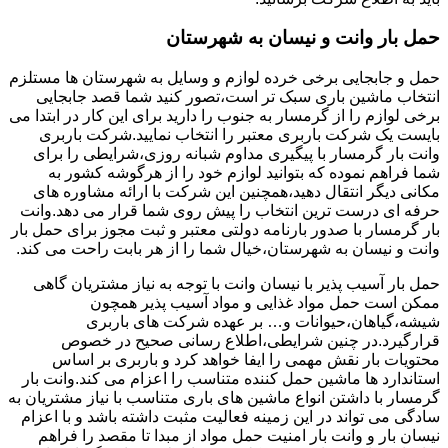
حمل بار وانت و نیسان به شهرستان
حمل و جابجایی برخی خرده لوازم و وسایل به شهرستان ها مستلزم
انتخاب ماشین باری سبک تر است،تصور کنید شما قصد جابجایی
برخی لوازم را از گرمسار به جنوب را دارید برای این کار در ابتدا می
بایست یک شرکت باربری معتبر را انتخاب نمایید.شرکت باربری
وانت بار گرمسار با پیگیری مداوم شبانه روزی،شرایطی را برای
شما فراهم نموده که بتوانید لوازم خود را از هرگوشه کشور به
مکانی دیگر انتقال دهید،همچنین این شرکت با ارائه مشاوره های
حرفه ای درست ترین انتخاب را پیش روی شما قرار می دهد.وانت
بار گرمسار با صدور بارنامه دولتی معتبر و ثبت مجوز برای حمل بار
وانت و نیسان به شهرستان،خیال شما را از هر بابت راحت می کند.
حمل بار آسیب پذیر با نیسان وانت با توجه به نیاز مشتریان گاهی
ممکن است حمل مواد غذایی و مواد آسیب پذیر همچون
شیشه،گیاهان،حیوانات و… بر عهده شرکت های باربری
قرارگیرد.در چنین شرایطی،اطلاع رسانی صحیح در خصوص
محتویات بار نقش مهمی را ایفا خواهد کرد و باربری بر اساس
استاندارد ها ماشین حمل کننده متناسب را اعزام می کند.وانت بار
گرمسار با داشتن انواع ماشین های باری متناسب با نیاز مشتریان به
سادگی می تواند در این زمینه فعالیت مثبت داشته باشد و با اعزام
نیسان بار و وانت بار امنیت حمل مواد از مبدا تا مقصد را فراهم