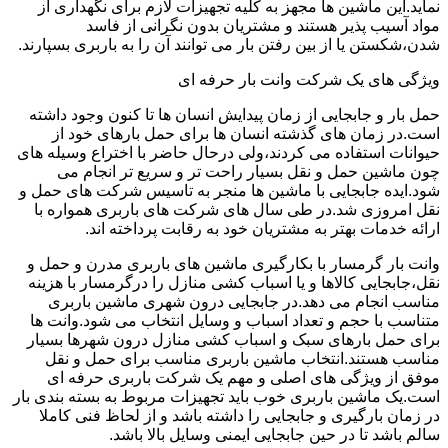
نماید.این ماشین ها مجهز به کلیه تجهیزات لازم برای نگهداری از
مواد آسیب پذیر هستند و مشتریان بدون نگرانی از فاسد
شدن،شکستن یا از بین رفتن بار می توانند آن را به باربری بسپارند.
ویژگی های یک شرکت وانت بار حرفه ای
حمل بار و جابجایی از زمان پیدایش انسان ها تا کنون وجود داشته
است.در زمان های گذشته انسان ها برای حمل بارهای خود از
حیوانات استفاده می کردند،ولی درحال حاضر با اختراع وسیله های
چون ماشین حمل و نقل بسیار راحت تر و سریع تر انجام می
شود.ایده جابجایی با ماشین ها منجر به تاسیس شرکت های حمل و
نقل امروزی شد.در طی سال های شرکت های باربری همواره با
ارائه خدمات بهتر به مشتریان خود به رقابت پرداخته اند.
وانت بار گرمسار با بکارگیری ماشین های باربری مدرن و حمل و
نقل،جابجایی کالاها و یا اسباب کشی منازل را درگرمسار با هزینه
مناسب انجام می دهد.در جابجایی درون شهری ماشین باربری
متناسب با حجم و تعداد اسباب و وسایل انتخاب می شود.وانت ها
برای حمل بارهای سبک و اسباب کشی منازل درون شهرها بسیار
مناسب هستند.انتخاب ماشین باربری مناسب برای حمل و نقل
موفق از ویژگی های اصلی و مهم یک شرکت باربری حرفه ای
است.یک ماشین باربری خوب باید تجهیزات مربوط به بسته بندی بار
در زمان بارگیری و جابجایی را داشته باشد و از لحاظ فنی کاملا
سالم باشد تا در حین جابجایی ایمنی وسایل بالا باشد.