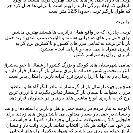
بارهایی که ابعاد بزرگی دارند را بهتر است با تریلی ها حمل کرد چرا
که طول بارگیر تریلی حدودا 12.5 متر است.
ترانزیت
تریلی چادری که در واقع همان ترانزیت ها هستند بهترین ماشین
برای حمل بار های صادراتی هستند و قابلیت پلمپ شدن دارند.حمل
بار با ترانزیت به تمامی مرز های کشور و با کمترین نرخ کرایه
باربری همراه با بیمه نامه و بارنامه انجام میشود.
باربری ارزان به سراسر کشور
تمامی شهرستان های کوچک و بزرگ کشور از شمال تا جنوب،شرق
تا غرب تحت پوشش خدمات باربری نیسان بار گرمسار قرار دارد و
ارسال بار به آنها با ارزان ترین نرخ کرایه باربری امکان پذیر است.
همچنین جهت ارسال بار از گرمسار به بنادر،لنگرگاه ها و مناطق
مرزی میتوانید با نیسان بار گرمسار تماس بگیرید تا با ارزان ترین
نرخ کرایه باربری انواع ماشین های باری را در ختیارتان قرار دهد.
با توجه به نیاز مردم در زمینه حمل و نقل و باربری استفاده از وانت
و نیسان در حمل بار بسیار متداول می باشد.روش های زیادی برای
جابجایی کالا و محصولات مشتریان وجود دارد که بنا به خواسته و
نیاز خود می توانند هر یک را انتخاب نمایند.باربری وانت بار و نیسان
بار از جمله مواردی می باشند که همواره یکی از راه های انتخابی