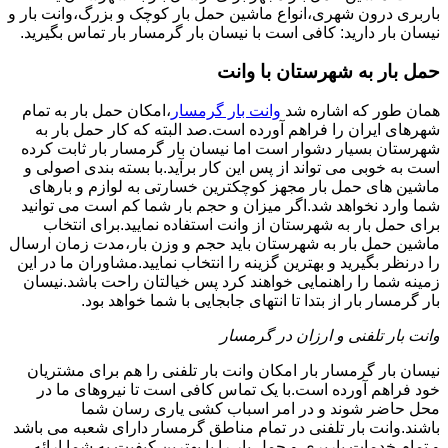
باربری درون شهری،انواع ماشین حمل بار کوچک و بزرگ،وانت بار و
نیسان بار دارید: کافی است با نیسان بار گرمسار بار تماس بگیرید.
حمل بار به شهرستان با وانت
همان طور که اشاره شد
وانت بار گرمسار
،امکان حمل بار به تمام
شهرهای ایران را فراهم آورده است.صد البته که کار حمل بار به
شهرستان بسیار دشوار است اما نیسان بار گرمسار بار ثابت کرده
است به خوبی می تواند از پس این کار برآید.با بسته بندی اصولی و
ماشین های حمل بار مجهز کوچکترین خسارتی به لوازم و بارهای
شما وارد نخواهد شد.اگر میزان و حجم بار شما کم است می توانید
برای حمل بار به شهرستان از وانت استفاده نمایید.برای انتخاب
ماشین حمل بار به شهرستان باید حجم و وزن بار،مدت زمان ارسال
را درنظر بگیرید و بهترین گزینه را انتخاب نمایید.مشاوران ما در این
زمینه شما را راهنمایی خواهند کرد پس خیالتان راحت باشد.نیسان
بار گرمسار بار از بتدا تا انتهای جابجایی با شما خواهد بود.
وانت بار تلفنی و ارزان در گرمسار
نیسان بار گرمسار بار امکان وانت بار تلفنی را هم برای مشتریان
خود فراهم آورده است.با یک تماس کافی است تا نیروهای ما در
محل حاضر شوند و در امر اسباب کشی یاری رسان شما
باشند.وانت بار تلفنی در تمام مناطق گرمسار دارای شعبه می باشد
و تمام خدمات باربری و حمل بار را با بهترین کیفیت به شما ارائه