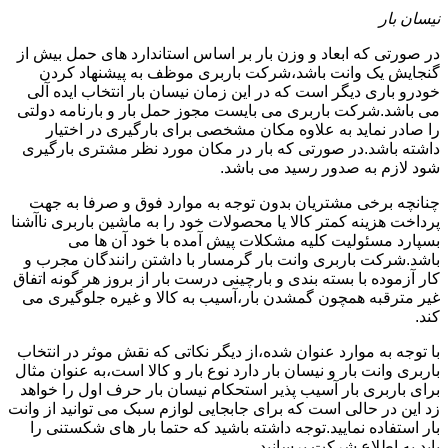
نیسان بار
در صورتی که ابعاد و وزن بار بر اساس استاندارد های حمل بیش از
گنجایش یک وانت باشد،شرکت باربری موظف به پیشنهاد کردن
خودرو باری دیگر است که در این زمان نیسان بار انتخاب ایده آلی
می باشد.شرکت باربری می بایست مجوز حمل بار و بارنامه دولتی
را صادر نماید به علاوه مکان مشخصی برای بارگیری در اختیار
داشته باشد.در صورتی که بار در مکان مورد نظر مشتری بارگیری
شود لازم به صدور رسید می باشد.
چنانچه برخی مشتریان بدون توجه به موارد فوق و صرفا به جهت
پرداخت هزینه کمتر کالا یا محصولات خود را به ماشین باربری ناآشنا
بسپارد مسئولیت کلیه مشکلات پیش آمده با خود آن ها می
باشد.شرکت باربری وانت بار گرمسار با داشتن رانندگان مجرب و
کار آزموده با بسته بندی و بارچینی درست بار از بروز هر گونه اتفاق
غیر مترقبه همچون گمشدن بار،آسیب به کالا و غیره جلوگیری می
کند.
با توجه به موارد عنوان شده،از دیگر نکاتی که نقش موثر در انتخاب
باربری وانت بار و نیسان بار دارد نوع بار و کالا است،به عنوان مثال
برای باربری بار آسیب پذیر استحکام نیسان بار حرف اول را خواهد
زد این در حالی است که برای جابجایی لوازم سبک می توانید از وانت
بار استفاده نمایید.توجه داشته باشید که حتما بار های شکستنی را
باید به اطلاع شرکت برسانید.