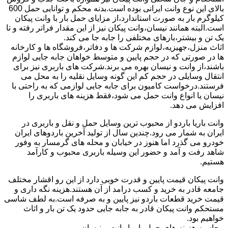
بالای این نوع وانت ایرانی بوده است.بدنه محکم و توانایی حمل 600
کیلوگرم بار به صورت استاندارد،از مزایای حمل بار با وانت پیکان
است.البته همانند نیسان،وانت پیکان نیز از این مقدار فراتر رفته و تا
یک تن و بیشتر،بارهای مختلفی را جابه جا می کند.
اثاث منزل،جهیزیه،لوازم شرکت ها و دفاتر،فروشگاه ها و کارخانه
ها در صورتی که در حجم پایین و متوسط خواهان جابه جایی لوازم
باشند،از وانت و نیسان بهره می برند.شرکت های باربری نیز برای
انتقال وسایلی در حجم کم این گونه وسایل نقلیه را به محل می
فرستند.درخواست کامیون برای جابه جایی لوازمی که به راحتی با
نیسان یا انواع وانت حمل می شود،فقط هزینه های باربری را
افزایش می دهد.
وانت باریا باردو از محبوب ترین وسایل حمل و نقل و باربری در
ایران به شمار می رود.چندین سال از تولید آخرین باردوهای ایران
خودرو می گذرد اما هنوز در خیابان و محله های گرمسار به وفور
شاهد رفت و آمد و حضور این وسیله باربری محبوب و کارآمد
هستیم.
وانت پیکان قیمت پایین و قدرت خوبی دارد از این رو اقشار مختلف
جامعه قادر به خرید و کسب درامد از آن هستند.هزینه نگه داری و
قیمت خرید قطعات باردو نیز پایین و به صرفه است.به لطف شاسی
مستحکم وانت پیکان قادر به جابه جایی حدود یک تن بار و اثاث
خواهیم بود.
محاسبه هزینه های حمل بار با وانت و نیسان