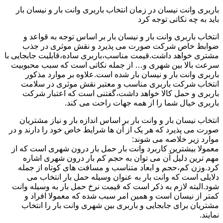
باربری وانت نیسان در زمان انتخاب باربری وانت بار و نیسان بار
باید به چه نکاتی توجه کرد
انتخاب باربری وانت بار و نیسان بار بر اساس توجه به قواعد و
ضوابط خاص شرکت صورت می پذیرد و نقش موثری در جذب
مشتری خواهد داشت.قیمت مناسب،باربری ساده،قابلیت جابجایی با
سرعت بالا بین شهری و… از جمله نکاتی است که سبب محبوبیت
باربری وانت بار و نیسان بار شده است.علاوه بر موارد مذکور
انتخاب شرکت باربری مناسب و معتبر نقش موثری در سلامت
باربری و حمل کالا خواهد داشت،گفتنی است که اعتبار شرکت
باربری خیال شما را از همه جهات راحت می کند.
انتخاب نیسان بار و وانت بار بر اساس اندازه بار و نیاز مشتریان
صورت می پذیرد که هر یک از آن ها شرایط خاص خود را دارند و در
موارد زیر خلاصه می شوند:
معمولا بیشترین کاربرد وانت بار حمل بار درون شهری است که از
مهم ترین دلیل آن می توان به حجم کم بار درون شهری اشاره
کرد.وزن کم،حجم و ابعاد متناسب و مسافت های کوتاه از جمله
دلایلی است که وانت بار به عنوان وسیله حمل بار انتخاب می
شود.البته لازم به ذکر است که قیمت نرخ حمل بار به وسیله وانت
کمتر از نیسان است و همین امر سبب شده که معمولا افراد و
مشتریان برای جابجایی و باربری بین شهری وانت بار را انتخاب
نمایند.