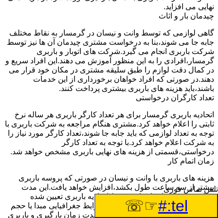
نهایی می افزاید.
چیدمان بار و اثاث
گاهی لوازمی که توسط وانت و نیسان در گرمسار به نقاط مختلف
جابه جا می شوند،بنا به درخواست مشتری چیدمان آن ها نیز توسط
شرکت باربری انجام می گیرد.شرکت های اتوبار و باربری
گرمسار،افرادی را به این منظور آموزش می دهند.این افراد سریع و
در کمال دقت لوازم را طبق سلیقه مشتری در مکان خود قرار می
دهند.در صورتی که افراد خواهان برخورداری از این خدمات
باشند،باید هزینه های باربری بیشتری پرداخت کنند.
تعداد کارگران درخواستی
اتحادیه باربری گرمسار برای هر تعداد کارگر باربری هر ساله نرخ
ثابتی را اعلام خواهد کرد.مشتری هنگام مراجعه به شرکت باربری با
توجه به تعداد لوازمی که باید جابه جا شوند،تعداد کارگر مورد نیاز را
به شرکت اعلام خواهد کرد.با توجه به تعداد کارگر
درخواستی،قسمتی از هزینه های نهایی باربری مشخص خواهد شد.
زمان اتمام کار
هزینه های باربری با وانت و نیسان در صورتی که پروسه باربری
بیشتر از سه ساعت طول بکشد،افزایش خواهد یافت.این مدت
تلفن تماس فوری
زمان به صورت استادندارد توسط اتحادیه باربری تعیین شده
☞☏
tel:#
است.عواملی مثل آب وهوا،ترافیک،شرایط جغرافیایی مبدا یا حجم
زیاد لوازم ممکن است باعث افزایش مدت زمان بارگیری و باربری